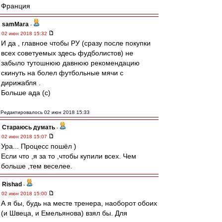
Франция
samMara
-
02 июн 2018 15:32
И да , главное чтобы РУ (сразу после покупки
всех советуемых здесь фудболистов) не
забыло тутошнюю давнюю рекомендацию
скинуть на болел футбольные мячи с
дирижабля .
Больше ада (с)
Редактировалось 02 июн 2018 15:33
Стараюсь думать
-
02 июн 2018 15:07
Ура... Процесс пошёл )
Если что ,я за то ,чтобы купили всех. Чем
больше ,тем веселее.
Rishad
-
02 июн 2018 15:00
А я бы, будь на месте тренера, наоборот обоих
(и Швеца, и Емельянова) взял бы. Для