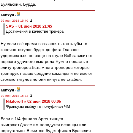
Буяльский, Бурда.
митхун
-
02 июн 2018 15:40
SAS » 01 июн 2018 21:45
Достижения в качестве тренера
Ну если всё время возглавлять топ клубы то
конечно титулов будет до фига.Главное
удерживаться по чаще на стуле.Всё зависит от
первого удачного выстрела.Нужно попасть в
элиту тренеров.Есть много тренеров которые
тренируют выше средние команды и не имеют
столько титулов,но они ничуть не слабея.
митхун
-
02 июн 2018 15:32
Nikiforoff » 02 июн 2018 00:06
Французы выйдут в полуфинал ЧМ
Если в 1\4 финала Аргентинцев
выиграют.Далее им попадутся испанцы или
португальцы.Я считаю будет финал Бразилия