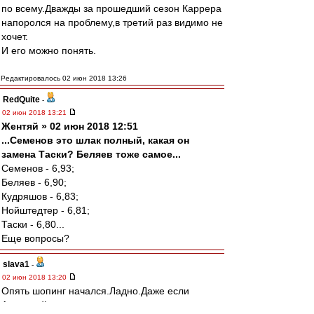
по всему.Дважды за прошедший сезон Каррера
напоролся на проблему,в третий раз видимо не
хочет.
И его можно понять.
Редактировалось 02 июн 2018 13:26
RedQuite
-
02 июн 2018 13:21
Жентяй » 02 июн 2018 12:51
...Семенов это шлак полный, какая он
замена Таски? Беляев тоже самое...
Семенов - 6,93;
Беляев - 6,90;
Кудряшов - 6,83;
Нойштедтер - 6,81;
Таски - 6,80...
Еще вопросы?
slava1
-
02 июн 2018 13:20
Опять шопинг начался.Ладно.Даже если
Антоха уйдет.