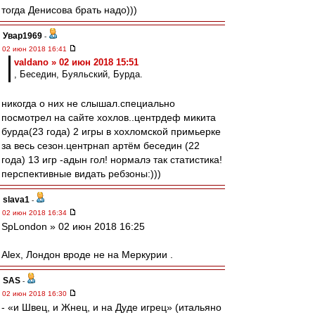
тогда Денисова брать надо)))
Увар1969
-
02 июн 2018 16:41
valdano » 02 июн 2018 15:51
, Беседин, Буяльский, Бурда.
никогда о них не слышал.специально
посмотрел на сайте хохлов..центрдеф микита
бурда(23 года) 2 игры в хохломской примьерке
за весь сезон.центрнап артём беседин (22
года) 13 игр -адын гол! нормалэ так статистика!
перспективные видать ребзоны:)))
slava1
-
02 июн 2018 16:34
SpLondon » 02 июн 2018 16:25
Аlex, Лондон вроде не на Меркурии .
SAS
-
02 июн 2018 16:30
- «и Швец, и Жнец, и на Дуде игрец» (итальяно