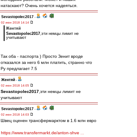
натаскают? Очень хочется надеяться.
Sevastopolec2017
-
02 июн 2018 14:14
Жентяй
Sevastopolec2017
,эти немцы лимит не
учитывают
Так оба - паспорта ) Просто Зенит вроде
отказался за него 6 млн платить, странно что
Ру предлагает 7.5
Жентяй
-
02 июн 2018 14:05
Sevastopolec2017
,эти немцы лимит не
учитывают
Sevastopolec2017
-
02 июн 2018 14:03
Швец оценен трансфермарктом в 1.6 млн евро
https://www.transfermarkt.de/anton-shve ...