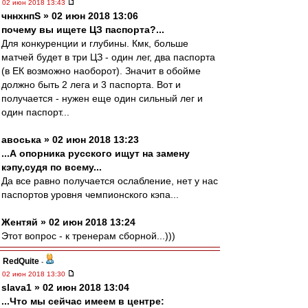
02 июн 2018 13:43
чннхнпS » 02 июн 2018 13:06
почему вы ищете ЦЗ паспорта?...
Для конкуренции и глубины. Кмк, больше
матчей будет в три ЦЗ - один лег, два паспорта
(в ЕК возможно наоборот). Значит в обойме
должно быть 2 лега и 3 паспорта. Вот и
получается - нужен еще один сильный лег и
один паспорт...
авоська » 02 июн 2018 13:23
...А опорника русского ищут на замену
кэпу,судя по всему...
Да все равно получается ослабление, нет у нас
паспортов уровня чемпионского кэпа...
Жентяй » 02 июн 2018 13:24
Этот вопрос - к тренерам сборной...)))
RedQuite
-
02 июн 2018 13:30
slava1 » 02 июн 2018 13:04
...Что мы сейчас имеем в центре: