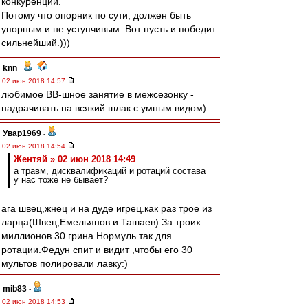
конкуренции.
Потому что опорник по сути, должен быть
упорным и не уступчивым. Вот пусть и победит
сильнейший.)))
knn
-
02 июн 2018 14:57
любимое ВВ-шное занятие в межсезонку -
надрачивать на всякий шлак с умным видом)
Увар1969
-
02 июн 2018 14:54
Жентяй » 02 июн 2018 14:49
а травм, дисквалификаций и ротаций состава
у нас тоже не бывает?
ага швец,жнец и на дуде игрец.как раз трое из
ларца(Швец,Емельянов и Ташаев) За троих
миллионов 30 грина.Нормуль так для
ротации.Федун спит и видит ,чтобы его 30
мультов полировали лавку:)
mib83
-
02 июн 2018 14:53