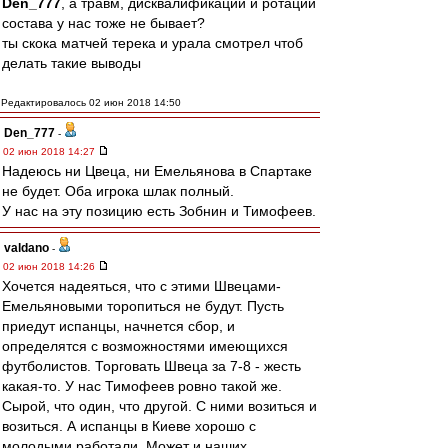
Den_777
, а травм, дисквалификаций и ротаций
состава у нас тоже не бывает?
ты скока матчей терека и урала смотрел чтоб
делать такие выводы
Редактировалось 02 июн 2018 14:50
Den_777
-
02 июн 2018 14:27
Надеюсь ни Цвеца, ни Емельянова в Спартаке
не будет. Оба игрока шлак полный.
У нас на эту позицию есть Зобнин и Тимофеев.
valdano
-
02 июн 2018 14:26
Хочется надеяться, что с этими Швецами-
Емельяновыми торопиться не будут. Пусть
приедут испанцы, начнется сбор, и
определятся с возможностями имеющихся
футболистов. Торговать Швеца за 7-8 - жесть
какая-то. У нас Тимофеев ровно такой же.
Сырой, что один, что другой. С ними возиться и
возиться. А испанцы в Киеве хорошо с
молодыми работали. Может и наших