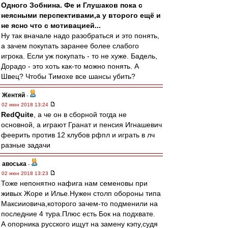
Одного Зобнина. Фе и Глушаков пока с
неясными перспективами,а у второго ещё и
не ясно что с мотивацией...
Ну так вначале надо разобраться и это понять,
а зачем покупать заранее более слабого
игрока. Если уж покупать - то не хуже. Бадель,
Дорадо - это хоть как-то можно понять. А
Швец? Чтобы Тимохе все шансы убить?
Жентяй
-
02 июн 2018 13:24
RedQuite
, а че он в сборной тогда не
основной, а играют Гранат и пенсия Игнашевич
феерить против 12 клубов рфпл и играть в лч
разные задачи
авоська
-
02 июн 2018 13:23
Тоже непонятно нафига нам семеновы при
живых Жоре и Илье.Нужен столп обороны типа
Максииовича,которого зачем-то подменили на
последние 4 тура.Плюс есть Бок на подхвате.
А опорника русского ищут на замену кэпу,судя