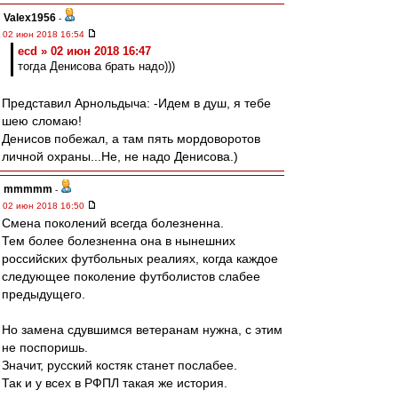
Valex1956
-
02 июн 2018 16:54
ecd » 02 июн 2018 16:47
тогда Денисова брать надо)))
Представил Арнольдыча: -Идем в душ, я тебе
шею сломаю!
Денисов побежал, а там пять мордоворотов
личной охраны...Не, не надо Денисова.)
mmmmm
-
02 июн 2018 16:50
Смена поколений всегда болезненна.
Тем более болезненна она в нынешних
российских футбольных реалиях, когда каждое
следующее поколение футболистов слабее
предыдущего.
Но замена сдувшимся ветеранам нужна, с этим
не поспоришь.
Значит, русский костяк станет послабее.
Так и у всех в РФПЛ такая же история.