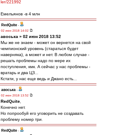
ler/221992
Емельянов -в 4 млн
RedQuite
-
02 июн 2018 14:02
авоська » 02 июн 2018 13:52
Мы же не знаем - может он вернется на свой
чемпионский уровень (стараться будет
наверняка), а может и нет. В любом случае -
решать проблемы надо по мере их
поступления, кмк. А сейчас у нас проблемы -
вратарь и два ЦЗ...
Кстати, у нас еще ведь и Джано есть...
авоська
-
02 июн 2018 13:52
RedQuite
,
Конечно нет.
Но попрообуй его уговорить не создавать
проблему номер три.
RedQuite
-