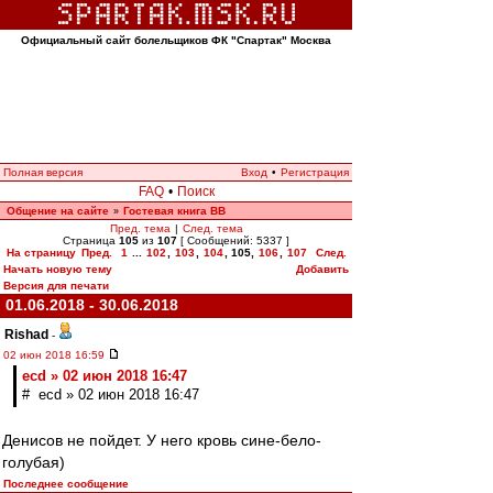
Официальный сайт болельщиков ФК "Спартак" Москва
Полная версия
Вход
•
Регистрация
FAQ
•
Поиск
Общение на сайте
Гостевая книга ВВ
»
Пред. тема
|
След. тема
Страница
105
из
107
[ Сообщений: 5337 ]
На страницу
Пред.
1
...
102
,
103
,
104
,
105
,
106
,
107
След.
Начать новую тему
Добавить
Версия для печати
01.06.2018 - 30.06.2018
Rishad
-
02 июн 2018 16:59
ecd » 02 июн 2018 16:47
# ecd » 02 июн 2018 16:47
Денисов не пойдет. У него кровь сине-бело-
голубая)
Последнее сообщение