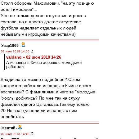
Столп обороны Максимович, "на эту позицию
есть Тимофеев"...
Уже не только долгое отсутствие игрока в
составе, но и просто долгое отсутствие
футбола наделяет отдельных людей
небывалыми игроцкими качествами)
Увар1969
-
02 июн 2018 14:50
valdano » 02 июн 2018 14:26
А испанцы в Киеве хорошо с молодыми
работали.
Владислав,а можно подробнее? С кем
конкретно работали испанцы в Кыиве и кого
воспитали? С фамилиями и чего те "молодые
"хохлы добились? По мне так на слуху
фамилия одного Цыганкова.Так ему только
20.Не знаю,успели ли испанцы с ним
поработать
Жентяй
-
02 июн 2018 14:49