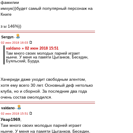
фамилии
имхую))будет самый популярный персонаж на
Книге
з ы 146%))
Sergyn
-
02 июн 2018 16:03
valdano » 02 июн 2018 15:51
Там много своих молодых парней играет
нынче. У меня на памяти Цыганков, Беседин,
Буяльский, Бурда.
Хачериди даже уходит свободным агентом,
хотя ему всего 30 лет. Основный деф нетолько
клуба, но и сборной. За последние два года
очень состав омолодился.
valdano
-
02 июн 2018 15:51
Увар1969
,
Там много своих молодых парней играет
нынче. У меня на памяти Цыганков, Беседин,