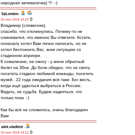
народная запевалочка) !!! :-)
SpLondon
-
02 июн 2018 16:25
Владимир (словесник),
спасибо, что откликнулись. Почему-то не
сомневался, что именно Вы ответите. Кстати,
поначалу хотел Вам лично написать, но не
хотел беспокоить Вас, зная ситуацию со
стадионом априори.
К сожалению, не смогу - у меня обратный
билет на 30ое. До боли обидно, что не смогу
посетить стадион любимой команды, посетить
музей...22 года ожидания всё-таки. Бог весть,
когда ещё удасться выбраться в Россию.
Видать, не судьба. Будем надеяться, что
только пока :-)
Как бы всё не сложилось, очень благодарен
Вам.
alek.vladimir
-
02 июн 2018 16:13