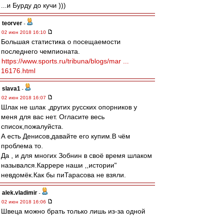
...и Бурду до кучи )))
teorver
-
02 июн 2018 16:10
Большая статистика о посещаемости
последнего чемпионата.
https://www.sports.ru/tribuna/blogs/mar ...
16176.html
slava1
-
02 июн 2018 16:07
Шлак не шлак ,других русских опорников у
меня для вас нет. Огласите весь
список,пожалуйста.
А есть Денисов,давайте его купим.В чём
проблема то.
Да , и для многих Зобнин в своё время шлаком
назывался.Каррере наши ,,истории"
невдомёк.Как бы пиТарасова не взяли.
alek.vladimir
-
02 июн 2018 16:06
Швеца можно брать только лишь из-за одной