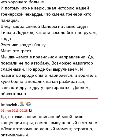
что хорошего больше.
И потому что не верю, зная историю нашей
тренерской чехарды, что смена тренера -это
панацея.
Вижу, как за спиной Валеры на лавке сидят
Тиша и Ледяхов, как они весело бьют по рукам,
когда
Эменике кладет банку.
Меня это греет.
Мы движемся в правильном направлении. Да,
поехали не по автобану. Возможно навигатор
слабенький. Но вроде бы выруливаем. И
навигатор вроде опыта набирается, и водитель
худо бедно в педалях начал разбираться,
запчасти друг к другу притираются. Доедем,
обязательно.
imhovich
-
01 ноя 2011 09:28
Да, с точки зрения описанной мной ниже
концепции игры, состав, выпущенный в матче с
«Локомотивом» на данный момент, вероятно,
оптимальный.