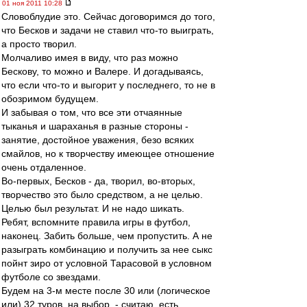
01 ноя 2011 10:28
Словоблудие это. Сейчас договоримся до того,
что Бесков и задачи не ставил что-то выиграть,
а просто творил.
Молчаливо имея в виду, что раз можно
Бескову, то можно и Валере. И догадываясь,
что если что-то и выгорит у последнего, то не в
обозримом будущем.
И забывая о том, что все эти отчаянные
тыканья и шараханья в разные стороны -
занятие, достойное уважения, безо всяких
смайлов, но к творчеству имеющее отношение
очень отдаленное.
Во-первых, Бесков - да, творил, во-вторых,
творчество это было средством, а не целью.
Целью был результат. И не надо шикать.
Ребят, вспомните правила игры в футбол,
наконец. Забить больше, чем пропустить. А не
разыграть комбинацию и получить за нее сыкс
пойнт зиро от условной Тарасовой в условном
футболе со звездами.
Будем на 3-м месте после 30 или (логическое
или) 32 туров, на выбор, - считаю, есть