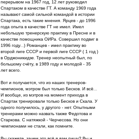
перерывом на 1967 год, 12 лет руководил
Спартаком в качестве ГТ. А команду 1969 года
называют самой сильной командой в истории
Спартака, есть такие мнения. Ярцев - до 1996
года опыта в качестве ГТ не имел. Имел
небольшую тренерскую практику в Пресне и в
качестве помощника ОИРа. Совершил подвиг в
1996 году...) Романцев - имел практику во
второй лиге СССР и первой лиге СССР ( 1 год )
в Орджоникидзе. Тренер неопытный был, по
большому счёту, в 1989 году и молодой - 35
лет всего.
Вот и получается, что из наших тренеров-
чемпионов, мэтром был только Бесков. И всё...
И вообще, из мэтров на момент прихода в
Спартак тренировали только Бесков и Скала. У
одного получилось, у другого - нет. Опытными
тренерами можно назвать также Федотова и
Старкова. С натяжкой - Черчесова. Но они
чемпионами не стали, как помните.
Вы скажете, зачем это всё я вам пишу? Вы и