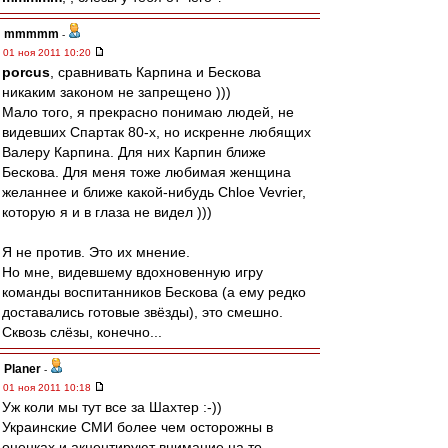
mmmmm
-
01 ноя 2011 10:20
porcus
, сравнивать Карпина и Бескова
никаким законом не запрещено )))
Мало того, я прекрасно понимаю людей, не
видевших Спартак 80-х, но искренне любящих
Валеру Карпина. Для них Карпин ближе
Бескова. Для меня тоже любимая женщина
желаннее и ближе какой-нибудь Chloe Vevrier,
которую я и в глаза не видел )))
Я не против. Это их мнение.
Но мне, видевшему вдохновенную игру
команды воспитанников Бескова (а ему редко
доставались готовые звёзды), это смешно.
Сквозь слёзы, конечно...
Planer
-
01 ноя 2011 10:18
Уж коли мы тут все за Шахтер :-))
Украинские СМИ более чем осторожны в
оценках и акцентируют внимание на то,