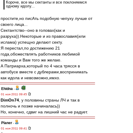
Короче, все мы сектанты и все поклоняемся
одному идолу...
простите,но писАть подобную чепуху лучше от
своего лица...
Сектантство--оно в головах(как и
разруха)).Некоторые и из православия(или
ислама) успещно делают секту.
Я перестал,по достижению 21
года,обожествлять работников любимой
команды и Вам того же желаю.
А Патриарха,который по 4 часа трясся в
автобусе вместе с дублерами,воспринимать
как идола и невозможно,имхо.
Ehidna
-
01 ноя 2011 09:45
DimOn74
, у половины страны ЛЧ и так в
полночь и позже начиналась))
Но, конечно, сдвиг на лишний час не радует.
Planer
-
01 ноя 2011 09:41