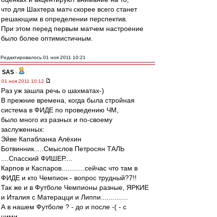
что для Шахтера матч скорее всего станет
решающим в определении перспектив.
При этом перед первым матчем настроение
было более оптимистичным.
Редактировалось 01 ноя 2011 10:21
SAS
-
01 ноя 2011 10:12
Раз уж зашла речь о шахматах-)
В прежние времена, когда была стройная
система в ФИДЕ по проведению ЧМ,
было много из разных и по-своему
заслуженных:
Эйве Капабланка Алёхин
Ботвинник.....Смыслов Петросян ТАЛЬ
....Спасский ФИШЕР....
Карпов и Каспаров............сейчас что там в
ФИДЕ и кто Чемпион - вопрос трудный?7!!
Так же и в Футболе Чемпионы разные, ЯРКИЕ
и Италия с Матерацци и Липпи..............
А в нашем Футболе ? - до и после -( - с
ними...........