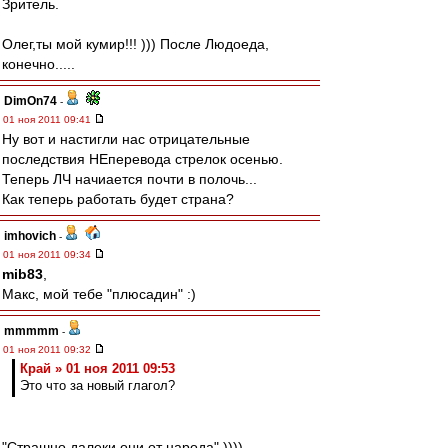
Зритель.
Олег,ты мой кумир!!! ))) После Людоеда,
конечно.....
DimOn74
-
01 ноя 2011 09:41
Ну вот и настигли нас отрицательные
последствия НЕперевода стрелок осенью.
Теперь ЛЧ начиается почти в полочь...
Как теперь работать будет страна?
imhovich
-
01 ноя 2011 09:34
mib83
,
Макс, мой тебе "плюсадин" :)
mmmmm
-
01 ноя 2011 09:32
Край » 01 ноя 2011 09:53
Это что за новый глагол?
"Страшно далеки они от народа" ))))