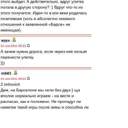
этого выйдет. А действительно, вдруг улитка
ползла в другую сторону? :) Вдруг что-то из
этого получится. Идея-то в кои веки родилась
позитивная (хоть и абсолютно никакого
отношения к заявленной «Барсе» не
имеющая).
жрун
-
01 ноя 2011 09:23
А зачем нужна дорога, если через неё нельзя
перенести улитку.
)))
mib83
-
01 ноя 2011 09:23
2 imhovich
Дим, на Барселоне мы сели без двух:) ща
вполне нормально играем - на висте и
распасах, как и положено. Не пропадут ли
наметки такой игры после зимы и способна ли
данная тактика довезти до призов - посмотрим.
Мне кажется, что отсутствие болота на втором
этапе и отсутствие еврокубков - серьезный