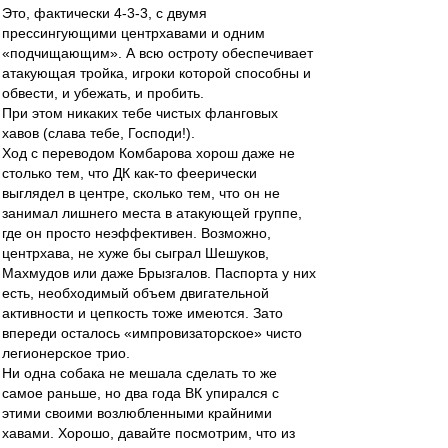
Это, фактически 4-3-3, с двумя
прессингующими центрхавами и одним
«подчищающим». А всю остроту обеспечивает
атакующая тройка, игроки которой способны и
обвести, и убежать, и пробить.
При этом никаких тебе чистых фланговых
хавов (слава тебе, Господи!).
Ход с переводом Комбарова хорош даже не
столько тем, что ДК как-то феерически
выглядел в центре, сколько тем, что он не
занимал лишнего места в атакующей группе,
где он просто неэффективен. Возможно,
центрхава, не хуже бы сыграл Шешуков,
Махмудов или даже Брызгалов. Паспорта у них
есть, необходимый объем двигательной
активности и цепкость тоже имеются. Зато
впереди осталось «импровизаторское» чисто
легионерское трио.
Ни одна собака не мешала сделать то же
самое раньше, но два года ВК упирался с
этими своими возлюбленными крайними
хавами. Хорошо, давайте посмотрим, что из