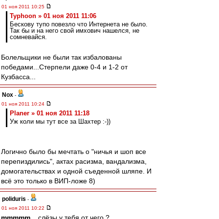
01 ноя 2011 10:25
Typhoon » 01 ноя 2011 11:06
Бескову тупо повезло что Интернета не было.
Так бы и на него свой имхович нашелся, не
сомневайся.
Болельщики не были так избалованы
победами...Стерпели даже 0-4 и 1-2 от
Кузбасса...
Nox
-
01 ноя 2011 10:24
Planer » 01 ноя 2011 11:18
Уж коли мы тут все за Шахтер :-))
Логично было бы мечтать о "ничья и шоп все
перепиздились", актах расизма, вандализма,
домогательствах и одной съеденной шляпе. И
всё это только в ВИП-ложе 8)
poliduris
-
01 ноя 2011 10:22
mmmmm
, , слёзы у тебя от чего ?