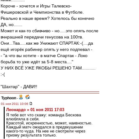
Короче - хочется и Игры Талевско-
Фишеровской и Чемпионства в Футболе.
Реально в наше время? Хотелось бы конечно
ДА, но.......
Может и как-то сбивчиво - но.....это опять после
вчнрашней передачи генусова на 100тв.
Они...Тва.....как же Унижают СПАРТАК:-(....да
ещё игорёк рабинер опять у него подпевал -
- "а что вы хотите - в матче Спартак - Локо
борьба то уже идёт за 5-8 места...."
У НИХ ВСЁ УЖЕ ЯКОБЫ РЕШЕНО ТАМ...........
:-(
"Шахтар" - ДАВИ!!
Typhoon
-
01 ноя 2011 10:06
Леонардо » 01 ноя 2011 17:03
Я тебе вот что скажу: команда Бескова
влюбляла в себя.
Красотой, искренностью, может, наивностью.
Каждый матч ожидался в предвкушении
какого-то чуда. На нее не смотрели через
призму результата только.