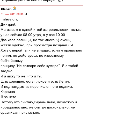
Planer
-
01 ноя 2011 09:30
imhovich
,
Дмитрий.
Мы живем в одной и той же реальности, только
у нас сейчас 08.00 утра, а у вас 10.00.
Два часа разницы, не так много :-) очень,
кстати удобно, при просмотре поздней ЛЧ.
Хоть с верой ты и не в ладах, если я правильно
понял, но действуешь по известному
библейскому
прнципу "Не сотвори себе кумира". Я с тобой
заодно
И я вижу то же, что и ты.
Есть хорошее, есть плохое и есть Легия.
И под каждым из перечисленного подпись
Карпина.
Я за него.
Потому что считаю,сиречь знаю, возможно и
иррационально, не считая досконально, не
сравнивая пристально,