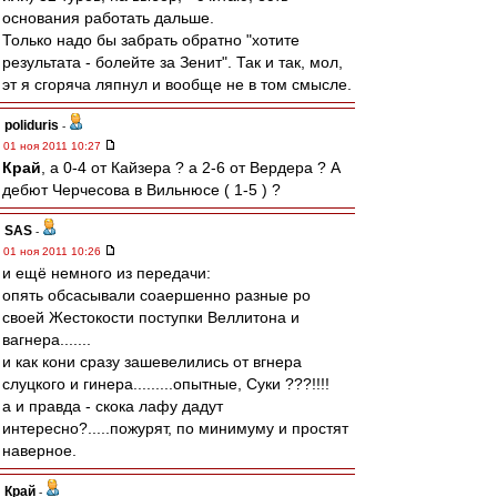
основания работать дальше.
Только надо бы забрать обратно "хотите
результата - болейте за Зенит". Так и так, мол,
эт я сгоряча ляпнул и вообще не в том смысле.
poliduris
-
01 ноя 2011 10:27
Край
, а 0-4 от Кайзера ? а 2-6 от Вердера ? А
дебют Черчесова в Вильнюсе ( 1-5 ) ?
SAS
-
01 ноя 2011 10:26
и ещё немного из передачи:
опять обсасывали соаершенно разные ро
своей Жестокости поступки Веллитона и
вагнера.......
и как кони сразу зашевелились от вгнера
слуцкого и гинера.........опытные, Суки ???!!!!
а и правда - скока лафу дадут
интересно?.....пожурят, по минимуму и простят
наверное.
Край
-