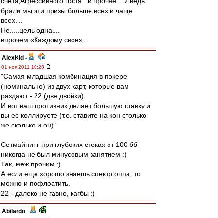
счета,Агрессивного гостя...и прочее....и ведь
брали мы эти призы больше всех и чаще
всех....
Не.....цель одна....
впрочем «Каждому свое»...
AlexKid
-
01 ноя 2011 10:28
"Самая младшая комбинация в покере
(номинально) из двух карт, которые вам
раздают - 22 (две двойки).
И вот ваш противник делает большую ставку и
вы ее коллируете (т.е. ставите на кон столько
же сколько и он)"
Сетмайнинг при глубоких стеках от 100 бб
никогда не был минусовым занятием :)
Так, меж прочим :)
А если еще хорошо знаешь спектр оппа, то
можно и пофлоатить.
22 - далеко не гавно, кагбы :)
Abilardo
-