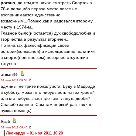
porcus
, да,тем,кто начал смотреть Спартак в
70-е,легче,ибо первое место вовсе не
воспринимается единственно
возможным...Помню,как я радовался второму
месту в 1974-м...
Главное было(и остается) дух свободолюбия и
творчества,а результат вторичен...
По мне,так фальсификация своей
истории(конюшней) и использование политики
в спорте(понятно,кем) позорнее отсутствия
титулов.
armani99
-
01 ноя 2011 09:54
админы, не трите пожалуйста. Буду в Мадриде
в субботу, может кто нибудь есть из тех краев?
или кто нибудь знает где там глянуть дерби?
Спасибо зарнее. Сам там первый раз, так что
нужна помощь)
Край
-
01 ноя 2011 09:45
Леонардо » 01 ноя 2011 10:20