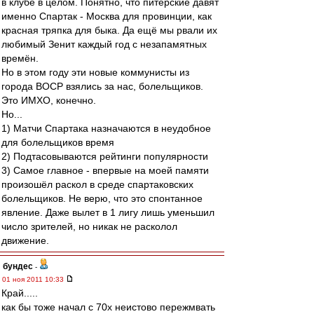
в клубе в целом. Понятно, что питерские давят
именно Спартак - Москва для провинции, как
красная тряпка для быка. Да ещё мы рвали их
любимый Зенит каждый год с незапамятных
времён.
Но в этом году эти новые коммунисты из
города ВОСР взялись за нас, болельщиков.
Это ИМХО, конечно.
Но...
1) Матчи Спартака назначаются в неудобное
для болельщиков время
2) Подтасовываются рейтинги популярности
3) Самое главное - впервые на моей памяти
произошёл раскол в среде спартаковских
болельщиков. Не верю, что это спонтанное
явление. Даже вылет в 1 лигу лишь уменьшил
число зрителей, но никак не расколол
движение.
бундес
-
01 ноя 2011 10:33
Край.....
как бы тоже начал с 70х неистово пережмвать