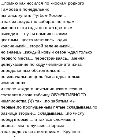
...помню как носился по киоскам родного
Тамбова в понедельник
пытаясь купить Футбол-Хоккей...
а как их аккуратно собирал по годам...
именно в эти годы он стал цветным
выходить....ну ты помнишь каким
цветным...цвета менялись...один
красненький...второй зелененький...
но знаешь...каждый новый сезон ждал только
первого места....перестраиваясь....меняя
целеуказание по ходу чемпионата из-за
определенных обстоятельств....
но изначальная цель была одна-только
чемпионство....
и после каждого нечемпионского сезона
составлял свою таблицу ОБЪЕКТИВНОГО
чемпионства )))) так...по забитым мы
первые,по пропущенным пятые,складываем,по
разнице вторые....складываем....по числу
побед вторые.....и так все сложишь и
опана....мы то лучшие...первые...
а как радовался этим призам...Крупного