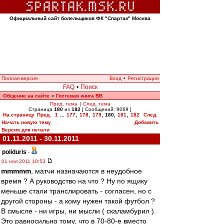
Официальный сайт болельщиков ФК "Спартак" Москва
Полная версия
Вход
•
Регистрация
FAQ
•
Поиск
Общение на сайте
Гостевая книга ВВ
»
Пред. тема
|
След. тема
Страница
180
из
182
[ Сообщений: 9069 ]
На страницу
Пред.
1
...
177
,
178
,
179
,
180
,
181
,
182
След.
Начать новую тему
Добавить
Версия для печати
01.11.2011 - 30.11.2011
poliduris
-
01 ноя 2011 10:53
mmmmm
, матчи назначаются в неудобное
время ? А руководство на что ? Ну по ящику
меньше стали транслировать - согласен, но с
другой стороны - а кому нужен такой футбол ?
В смысле - ни игры, ни мысли ( скаламбурил ).
Это равносильно тому, что в 70-80-е вместо