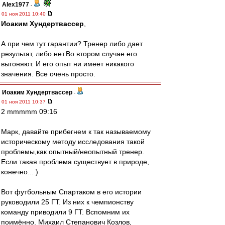
Alex1977
-
01 ноя 2011 10:40
Иоаким Хундертвассер
,
А при чем тут гарантии? Тренер либо дает
результат, либо нет.Во втором случае его
выгоняют. И его опыт ни имеет никакого
значения. Все очень просто.
Иоаким Хундертвассер
-
01 ноя 2011 10:37
2 mmmmm 09:16
Марк, давайте прибегнем к так называемому
историческому методу исследования такой
проблемы,как опытный/неопытный тренер.
Если такая проблема существует в природе,
конечно... )
Вот футбольным Спартаком в его истории
руководили 25 ГТ. Из них к чемпионству
команду приводили 9 ГТ. Вспомним их
поимённо. Михаил Степанович Козлов,