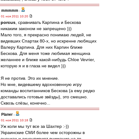
mmmmm
-
01 ноя 2011 10:20
porcus
, сравнивать Карпина и Бескова
никаким законом не запрещено )))
Мало того, я прекрасно понимаю людей, не
видевших Спартак 80-х, но искренне любящих
Валеру Карпина. Для них Карпин ближе
Бескова. Для меня тоже любимая женщина
желаннее и ближе какой-нибудь Chloe Vevrier,
которую я и в глаза не видел )))
Я не против. Это их мнение.
Но мне, видевшему вдохновенную игру
команды воспитанников Бескова (а ему редко
доставались готовые звёзды), это смешно.
Сквозь слёзы, конечно...
Planer
-
01 ноя 2011 10:18
Уж коли мы тут все за Шахтер :-))
Украинские СМИ более чем осторожны в
оценках и акцентируют внимание на то,