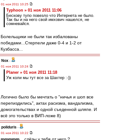
01 ноя 2011 10:25
Typhoon » 01 ноя 2011 11:06
Бескову тупо повезло что Интернета не было.
Так бы и на него свой имхович нашелся, не
сомневайся.
Болельщики не были так избалованы
победами...Стерпели даже 0-4 и 1-2 от
Кузбасса...
Nox
-
01 ноя 2011 10:24
Planer » 01 ноя 2011 11:18
Уж коли мы тут все за Шахтер :-))
Логично было бы мечтать о "ничья и шоп все
перепиздились", актах расизма, вандализма,
домогательствах и одной съеденной шляпе. И
всё это только в ВИП-ложе 8)
poliduris
-
01 ноя 2011 10:22
mmmmm
, , слёзы у тебя от чего ?