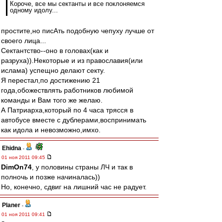
Короче, все мы сектанты и все поклоняемся
одному идолу...
простите,но писАть подобную чепуху лучше от
своего лица...
Сектантство--оно в головах(как и
разруха)).Некоторые и из православия(или
ислама) успещно делают секту.
Я перестал,по достижению 21
года,обожествлять работников любимой
команды и Вам того же желаю.
А Патриарха,который по 4 часа трясся в
автобусе вместе с дублерами,воспринимать
как идола и невозможно,имхо.
Ehidna
-
01 ноя 2011 09:45
DimOn74
, у половины страны ЛЧ и так в
полночь и позже начиналась))
Но, конечно, сдвиг на лишний час не радует.
Planer
-
01 ноя 2011 09:41