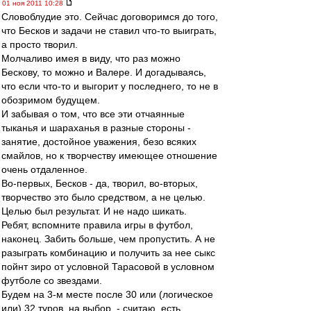
01 ноя 2011 10:28
Словоблудие это. Сейчас договоримся до того,
что Бесков и задачи не ставил что-то выиграть,
а просто творил.
Молчаливо имея в виду, что раз можно
Бескову, то можно и Валере. И догадываясь,
что если что-то и выгорит у последнего, то не в
обозримом будущем.
И забывая о том, что все эти отчаянные
тыканья и шараханья в разные стороны -
занятие, достойное уважения, безо всяких
смайлов, но к творчеству имеющее отношение
очень отдаленное.
Во-первых, Бесков - да, творил, во-вторых,
творчество это было средством, а не целью.
Целью был результат. И не надо шикать.
Ребят, вспомните правила игры в футбол,
наконец. Забить больше, чем пропустить. А не
разыграть комбинацию и получить за нее сыкс
пойнт зиро от условной Тарасовой в условном
футболе со звездами.
Будем на 3-м месте после 30 или (логическое
или) 32 туров, на выбор, - считаю, есть