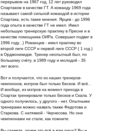
перерывом на 1967 год, 12 лет руководил
Спартаком в качестве ГТ. А команду 1969 года
называют самой сильной командой в истории
Спартака, есть такие мнения. Ярцев - до 1996
года опыта в качестве ГТ не имел. Имел
небольшую тренерскую практику в Пресне и в
качестве помощника ОИРа. Совершил подвиг в
1996 году...) Романцев - имел практику во
второй лиге СССР и первой лиге СССР ( 1 год )
в Орджоникидзе. Тренер неопытный был, по
большому счёту, в 1989 году и молодой - 35
лет всего.
Вот и получается, что из наших тренеров-
чемпионов, мэтром был только Бесков. И всё...
И вообще, из мэтров на момент прихода в
Спартак тренировали только Бесков и Скала. У
одного получилось, у другого - нет. Опытными
тренерами можно назвать также Федотова и
Старкова. С натяжкой - Черчесова. Но они
чемпионами не стали, как помните.
Вы скажете, зачем это всё я вам пишу? Вы и