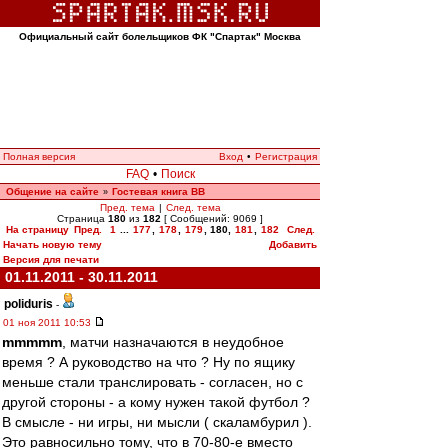
Официальный сайт болельщиков ФК "Спартак" Москва
Полная версия
Вход
•
Регистрация
FAQ
•
Поиск
Общение на сайте
Гостевая книга ВВ
»
Пред. тема
|
След. тема
Страница
180
из
182
[ Сообщений: 9069 ]
На страницу
Пред.
1
...
177
,
178
,
179
,
180
,
181
,
182
След.
Начать новую тему
Добавить
Версия для печати
01.11.2011 - 30.11.2011
poliduris
-
01 ноя 2011 10:53
mmmmm
, матчи назначаются в неудобное
время ? А руководство на что ? Ну по ящику
меньше стали транслировать - согласен, но с
другой стороны - а кому нужен такой футбол ?
В смысле - ни игры, ни мысли ( скаламбурил ).
Это равносильно тому, что в 70-80-е вместо