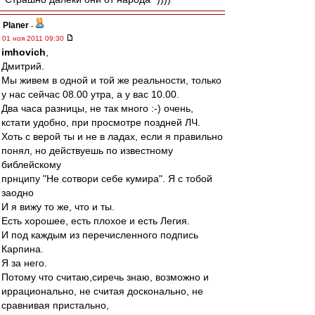
Planer
-
01 ноя 2011 09:30
imhovich
,
Дмитрий.
Мы живем в одной и той же реальности, только
у нас сейчас 08.00 утра, а у вас 10.00.
Два часа разницы, не так много :-) очень,
кстати удобно, при просмотре поздней ЛЧ.
Хоть с верой ты и не в ладах, если я правильно
понял, но действуешь по известному
библейскому
прнципу "Не сотвори себе кумира". Я с тобой
заодно
И я вижу то же, что и ты.
Есть хорошее, есть плохое и есть Легия.
И под каждым из перечисленного подпись
Карпина.
Я за него.
Потому что считаю,сиречь знаю, возможно и
иррационально, не считая досконально, не
сравнивая пристально,