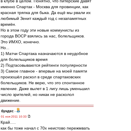
в клубе в целом. Понятно, что питерские давят
именно Спартак - Москва для провинции, как
красная тряпка для быка. Да ещё мы рвали их
любимый Зенит каждый год с незапамятных
времён.
Но в этом году эти новые коммунисты из
города ВОСР взялись за нас, болельщиков.
Это ИМХО, конечно.
Но...
1) Матчи Спартака назначаются в неудобное
для болельщиков время
2) Подтасовываются рейтинги популярности
3) Самое главное - впервые на моей памяти
произошёл раскол в среде спартаковских
болельщиков. Не верю, что это спонтанное
явление. Даже вылет в 1 лигу лишь уменьшил
число зрителей, но никак не расколол
движение.
бундес
-
01 ноя 2011 10:33
Край.....
как бы тоже начал с 70х неистово пережмвать