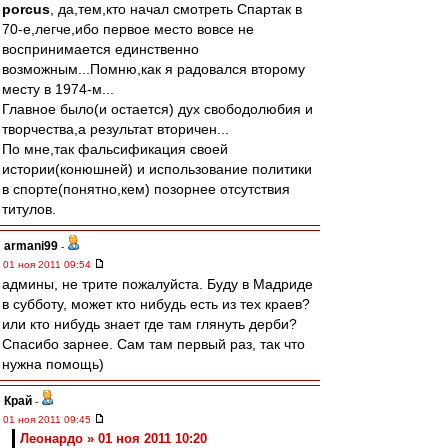
porcus
, да,тем,кто начал смотреть Спартак в
70-е,легче,ибо первое место вовсе не
воспринимается единственно
возможным...Помню,как я радовался второму
месту в 1974-м...
Главное было(и остается) дух свободолюбия и
творчества,а результат вторичен...
По мне,так фальсификация своей
истории(конюшней) и использование политики
в спорте(понятно,кем) позорнее отсутствия
титулов.
armani99
-
01 ноя 2011 09:54
админы, не трите пожалуйста. Буду в Мадриде
в субботу, может кто нибудь есть из тех краев?
или кто нибудь знает где там глянуть дерби?
Спасибо зарнее. Сам там первый раз, так что
нужна помощь)
Край
-
01 ноя 2011 09:45
Леонардо » 01 ноя 2011 10:20