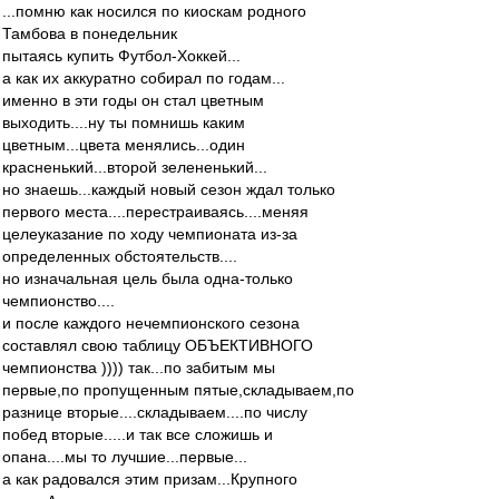
...помню как носился по киоскам родного
Тамбова в понедельник
пытаясь купить Футбол-Хоккей...
а как их аккуратно собирал по годам...
именно в эти годы он стал цветным
выходить....ну ты помнишь каким
цветным...цвета менялись...один
красненький...второй зелененький...
но знаешь...каждый новый сезон ждал только
первого места....перестраиваясь....меняя
целеуказание по ходу чемпионата из-за
определенных обстоятельств....
но изначальная цель была одна-только
чемпионство....
и после каждого нечемпионского сезона
составлял свою таблицу ОБЪЕКТИВНОГО
чемпионства )))) так...по забитым мы
первые,по пропущенным пятые,складываем,по
разнице вторые....складываем....по числу
побед вторые.....и так все сложишь и
опана....мы то лучшие...первые...
а как радовался этим призам...Крупного