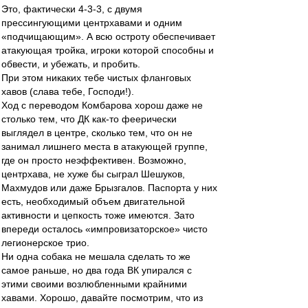
Это, фактически 4-3-3, с двумя
прессингующими центрхавами и одним
«подчищающим». А всю остроту обеспечивает
атакующая тройка, игроки которой способны и
обвести, и убежать, и пробить.
При этом никаких тебе чистых фланговых
хавов (слава тебе, Господи!).
Ход с переводом Комбарова хорош даже не
столько тем, что ДК как-то феерически
выглядел в центре, сколько тем, что он не
занимал лишнего места в атакующей группе,
где он просто неэффективен. Возможно,
центрхава, не хуже бы сыграл Шешуков,
Махмудов или даже Брызгалов. Паспорта у них
есть, необходимый объем двигательной
активности и цепкость тоже имеются. Зато
впереди осталось «импровизаторское» чисто
легионерское трио.
Ни одна собака не мешала сделать то же
самое раньше, но два года ВК упирался с
этими своими возлюбленными крайними
хавами. Хорошо, давайте посмотрим, что из