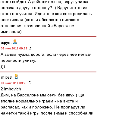
этого выйдет. А действительно, вдруг улитка
ползла в другую сторону? :) Вдруг что-то из
этого получится. Идея-то в кои веки родилась
позитивная (хоть и абсолютно никакого
отношения к заявленной «Барсе» не
имеющая).
жрун
-
01 ноя 2011 09:23
А зачем нужна дорога, если через неё нельзя
перенести улитку.
)))
mib83
-
01 ноя 2011 09:23
2 imhovich
Дим, на Барселоне мы сели без двух:) ща
вполне нормально играем - на висте и
распасах, как и положено. Не пропадут ли
наметки такой игры после зимы и способна ли
данная тактика довезти до призов - посмотрим.
Мне кажется, что отсутствие болота на втором
этапе и отсутствие еврокубков - серьезный