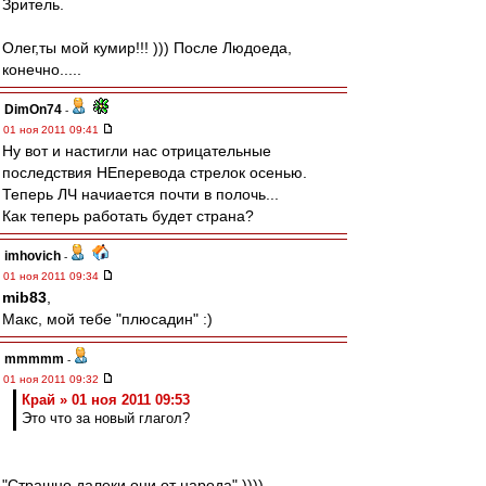
Зритель.
Олег,ты мой кумир!!! ))) После Людоеда,
конечно.....
DimOn74
-
01 ноя 2011 09:41
Ну вот и настигли нас отрицательные
последствия НЕперевода стрелок осенью.
Теперь ЛЧ начиается почти в полочь...
Как теперь работать будет страна?
imhovich
-
01 ноя 2011 09:34
mib83
,
Макс, мой тебе "плюсадин" :)
mmmmm
-
01 ноя 2011 09:32
Край » 01 ноя 2011 09:53
Это что за новый глагол?
"Страшно далеки они от народа" ))))