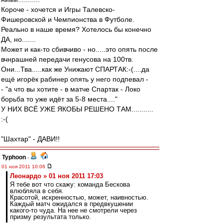
Короче - хочется и Игры Талевско-
Фишеровской и Чемпионства в Футболе.
Реально в наше время? Хотелось бы конечно
ДА, но.......
Может и как-то сбивчиво - но.....это опять после
вчнрашней передачи генусова на 100тв.
Они...Тва.....как же Унижают СПАРТАК:-(....да
ещё игорёк рабинер опять у него подпевал -
- "а что вы хотите - в матче Спартак - Локо
борьба то уже идёт за 5-8 места...."
У НИХ ВСЁ УЖЕ ЯКОБЫ РЕШЕНО ТАМ...........
:-(
"Шахтар" - ДАВИ!!
Typhoon
-
01 ноя 2011 10:06
Леонардо » 01 ноя 2011 17:03
Я тебе вот что скажу: команда Бескова
влюбляла в себя.
Красотой, искренностью, может, наивностью.
Каждый матч ожидался в предвкушении
какого-то чуда. На нее не смотрели через
призму результата только.