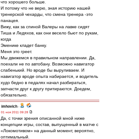
что хорошего больше.
И потому что не верю, зная историю нашей
тренерской чехарды, что смена тренера -это
панацея.
Вижу, как за спиной Валеры на лавке сидят
Тиша и Ледяхов, как они весело бьют по рукам,
когда
Эменике кладет банку.
Меня это греет.
Мы движемся в правильном направлении. Да,
поехали не по автобану. Возможно навигатор
слабенький. Но вроде бы выруливаем. И
навигатор вроде опыта набирается, и водитель
худо бедно в педалях начал разбираться,
запчасти друг к другу притираются. Доедем,
обязательно.
imhovich
-
01 ноя 2011 09:28
Да, с точки зрения описанной мной ниже
концепции игры, состав, выпущенный в матче с
«Локомотивом» на данный момент, вероятно,
оптимальный.