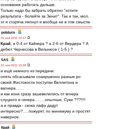
основания работать дальше.
Только надо бы забрать обратно "хотите
результата - болейте за Зенит". Так и так, мол,
эт я сгоряча ляпнул и вообще не в том смысле.
poliduris
-
01 ноя 2011 10:27
Край
, а 0-4 от Кайзера ? а 2-6 от Вердера ? А
дебют Черчесова в Вильнюсе ( 1-5 ) ?
SAS
-
01 ноя 2011 10:26
и ещё немного из передачи:
опять обсасывали соаершенно разные ро
своей Жестокости поступки Веллитона и
вагнера.......
и как кони сразу зашевелились от вгнера
слуцкого и гинера.........опытные, Суки ???!!!!
а и правда - скока лафу дадут
интересно?.....пожурят, по минимуму и простят
наверное.
Край
-