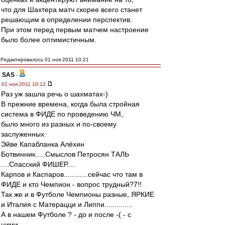
что для Шахтера матч скорее всего станет
решающим в определении перспектив.
При этом перед первым матчем настроение
было более оптимистичным.
Редактировалось 01 ноя 2011 10:21
SAS
-
01 ноя 2011 10:12
Раз уж зашла речь о шахматах-)
В прежние времена, когда была стройная
система в ФИДЕ по проведению ЧМ,
было много из разных и по-своему
заслуженных:
Эйве Капабланка Алёхин
Ботвинник.....Смыслов Петросян ТАЛЬ
....Спасский ФИШЕР....
Карпов и Каспаров............сейчас что там в
ФИДЕ и кто Чемпион - вопрос трудный?7!!
Так же и в Футболе Чемпионы разные, ЯРКИЕ
и Италия с Матерацци и Липпи..............
А в нашем Футболе ? - до и после -( - с
ними...........