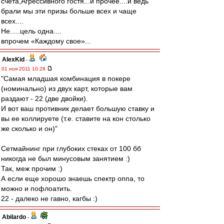
счета,Агрессивного гостя...и прочее....и ведь
брали мы эти призы больше всех и чаще
всех....
Не.....цель одна....
впрочем «Каждому свое»...
AlexKid
-
01 ноя 2011 10:28
"Самая младшая комбинация в покере
(номинально) из двух карт, которые вам
раздают - 22 (две двойки).
И вот ваш противник делает большую ставку и
вы ее коллируете (т.е. ставите на кон столько
же сколько и он)"
Сетмайнинг при глубоких стеках от 100 бб
никогда не был минусовым занятием :)
Так, меж прочим :)
А если еще хорошо знаешь спектр оппа, то
можно и пофлоатить.
22 - далеко не гавно, кагбы :)
Abilardo
-