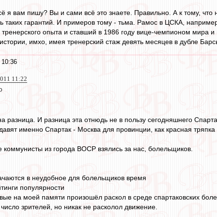
сё я вам пишу? Вы и сами всё это знаете. Правильно. А к тому, чт
ть таких гарантий. И примеров тому - тьма. Рамос в ЦСКА, наприме
 тренерского опыта и ставший в 1986 году вице-чемпионом мира и 
стории, имхо, имея тренерский стаж девять месяцев в дубле Барсы
 10:36
2011 11:22
о
на разница. И разница эта отнюдь не в пользу сегодняшнего Спарта
 давят именно Спартак - Москва для провинции, как красная тряпк
ые коммунисты из города ВОСР взялись за нас, болельщиков.
начаются в неудобное для болельщиков время
йтинги популярности
рвые на моей памяти произошёл раскол в среде спартаковских боле
 число зрителей, но никак не расколол движение.