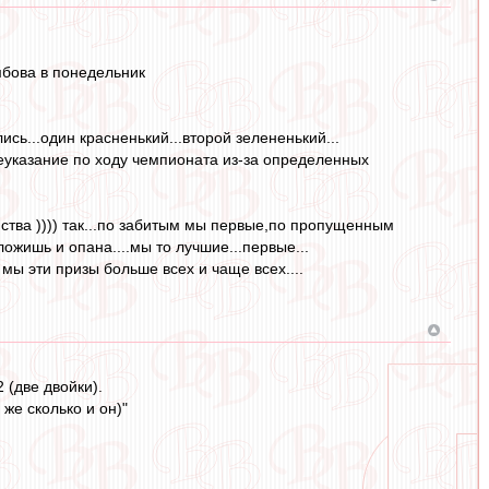
мбова в понедельник
сь...один красненький...второй зелененький...
леуказание по ходу чемпионата из-за определенных
тва )))) так...по забитым мы первые,по пропущенным
ложишь и опана....мы то лучшие...первые...
и мы эти призы больше всех и чаще всех....
 (две двойки).
 же сколько и он)"