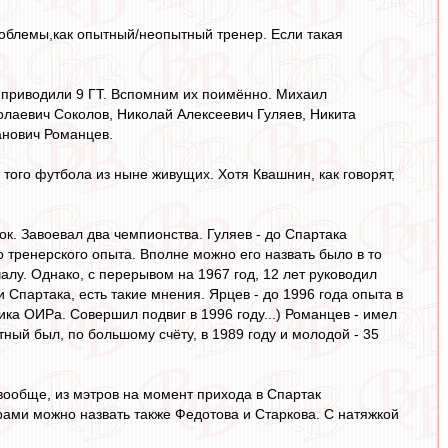
роблемы,как опытный/неопытный тренер. Если такая
у приводили 9 ГТ. Вспомним их поимённо. Михаил
олаевич Соколов, Николай Алексеевич Гуляев, Никита
анович Романцев.
того футбола из ныне живущих. Хотя Квашнин, как говорят,
ок. Завоевал два чемпионства. Гуляев - до Спартака
 тренерского опыта. Вполне можно его назвать было в то
лу. Однако, с перерывом на 1967 год, 12 лет руководил
 Спартака, есть такие мнения. Ярцев - до 1996 года опыта в
ка ОИРа. Совершил подвиг в 1996 году...) Романцев - имел
тный был, по большому счёту, в 1989 году и молодой - 35
 вообще, из мэтров на момент прихода в Спартак
ерами можно назвать также Федотова и Старкова. С натяжкой