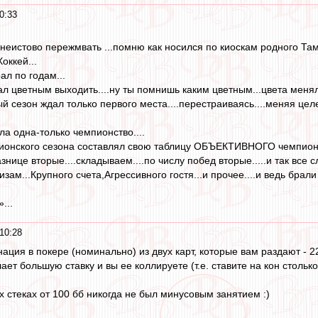
0:33
х неистово пережмвать ...помню как носился по киоскам родного Та
оккей...
ал по годам...
ал цветным выходить....ну ты помнишь каким цветным...цвета меняли
ый сезон ждал только первого места....перестраиваясь....меняя це
а одна-только чемпионство....
ионского сезона составлял свою таблицу ОБЪЕКТИВНОГО чемпионс
нице вторые....складываем....по числу побед вторые.....и так все с
изам...Крупного счета,Агрессивного гостя...и прочее....и ведь брал
...
10:28
ия в покере (номинально) из двух карт, которые вам раздают - 22
ает большую ставку и вы ее коллируете (т.е. ставите на кон столько
 стеках от 100 бб никогда не был минусовым занятием :)