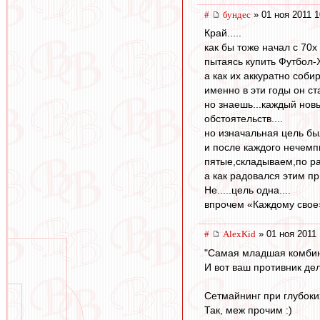
#
бундес
» 01 ноя 2011 1
Край.....
как бы тоже начал с 70
пытаясь купить Футбол-Х
а как их аккуратно собир
именно в эти годы он ст
но знаешь...каждый нов
обстоятельств....
но изначальная цель был
и после каждого нечемп
пятые,складываем,по раз
а как радовался этим пр
Не.....цель одна....
впрочем «Каждому свое»
#
AlexKid
» 01 ноя 2011 
"Самая младшая комбинац
И вот ваш противник дел
Сетмайнинг при глубоких
Так, меж прочим :)