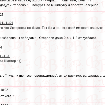
ились от вгнера слуцкого и гинера.........опытные, Суки ???!!!!
 дадут интересно?.....пожурят, по минимуму и простят наверное.
:25
2011 11:06
ло что Интернета не было. Так бы и на него свой имхович нашелся,
 избалованы победами...Стерпели даже 0-4 и 1-2 от Кузбасса...
24
11 11:18
за Шахтер :-))
ь о "ничья и шоп все перепиздились", актах расизма, вандализма, 
 10:22
 от чего ?