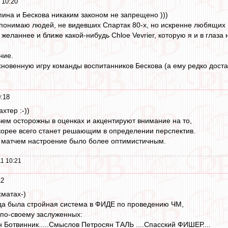
 10:20
пина и Бескова никаким законом не запрещено )))
 понимаю людей, не видевших Спартак 80-х, но искренне любящих 
ланнее и ближе какой-нибудь Chloe Vevrier, которую я и в глаза н
ние.
новенную игру команды воспитанников Бескова (а ему редко достав
:18
хтер :-))
ем осторожны в оценках и акцентируют внимание на то,
корее всего станет решающим в определении перспектив.
 матчем настроение было более оптимистичным.
1 10:21
12
хматах-)
гда была стройная система в ФИДЕ по проведению ЧМ,
 по-своему заслуженных:
 Ботвинник.....Смыслов Петросян ТАЛЬ ....Спасский ФИШЕР....