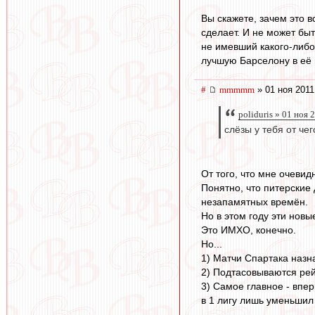
Вы скажете, зачем это в
сделает. И не может бы
не имевший какого-либо
лучшую Барселону в её и
#
mmmmm
» 01 ноя 2011
poliduris » 01 ноя 
слёзы у тебя от чег
От того, что мне очевид
Понятно, что питерские
незапамятных времён.
Но в этом году эти нов
Это ИМХО, конечно.
Но...
1) Матчи Спартака наз
2) Подтасовываются ре
3) Самое главное - впе
в 1 лигу лишь уменьшил