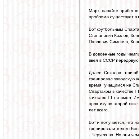
Марк, давайте прибегне
проблема существует в п
Вот футбольным Спартак
Степанович Козлов, Кон
Павлович Симонян, Конс
В довоенные годы чемпи
ввёл в СССР передовую 
Далее. Соколов - пришёл
тренировал заводскую к
время "учащимся на Спа
Спартаком в качестве ГТ
качестве ГТ не имел. И
практику во второй лиге
лет всего.
Вот и получается, что и
тренировали только Бес
- Черчесова. Но они чем