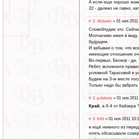
А если еще хорошо знае
22 - далеко не гавно, каг
#
Abilardo
» 01 ноя 2011
Словоблудие это. Сейчас
Молчаливо имея в виду, 
будущем.
И забывая о том, что вс
имеющее отношение оче
Во-первых, Бесков - да,
Ребят, вспомните правил
условной Тарасовой в у
Будем на 3-м месте посл
Только надо бы забрать 
#
poliduris
» 01 ноя 2011
Край
, а 0-4 от Кайзера
#
SAS
» 01 ноя 2011 10:
и ещё немного из перед
опять обсасывали соаер