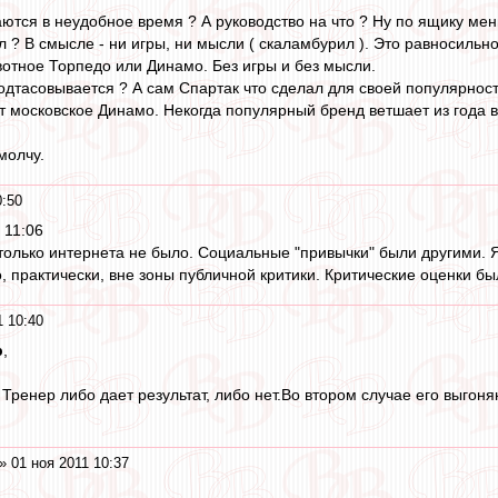
аются в неудобное время ? А руководство на что ? Ну по ящику мень
 ? В смысле - ни игры, ни мысли ( скаламбурил ). Это равносильн
вотное Торпедо или Динамо. Без игры и без мысли.
одтасовывается ? А сам Спартак что сделал для своей популярност
 московское Динамо. Некогда популярный бренд ветшает из года в 
молчу.
0:50
 11:06
только интернета не было. Социальные "привычки" были другими. Я
о, практически, вне зоны публичной критики. Критические оценки 
1 10:40
р
,
 Тренер либо дает результат, либо нет.Во втором случае его выгоня
» 01 ноя 2011 10:37