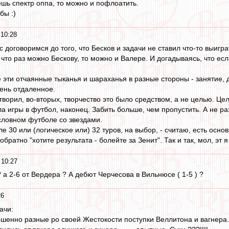
шь спектр оппа, то можно и пофлоатить.
бы :)
 10:28
 договоримся до того, что Бесков и задачи не ставил что-то выиграт
что раз можно Бескову, то можно и Валере. И догадываясь, что есл
е эти отчаянные тыканья и шараханья в разные стороны - занятие, 
нь отдаленное.
 творил, во-вторых, творчество это было средством, а не целью. Це
а игры в футбол, наконец. Забить больше, чем пропустить. А не ра
словном футболе со звездами.
е 30 или (логическое или) 32 туров, на выбор, - считаю, есть осно
обратно "хотите результата - болейте за Зенит". Так и так, мол, эт
 10:27
 ? а 2-6 от Вердера ? А дебют Черчесова в Вильнюсе ( 1-5 ) ?
26
ачи:
шенно разные ро своей Жестокости поступки Веллитона и вагнера...