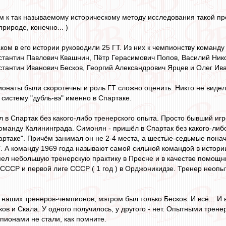
м к так называемому историческому методу исследования такой п
рироде, конечно... )
ом в его истории руководили 25 ГТ. Из них к чемпионству команд
стантин Павлович Квашнин, Пётр Герасимович Попов, Василий Ник
тантин Иванович Бесков, Георгий Александрович Ярцев и Олег Ив
онаты были скоротечны и роль ГТ сложно оценить. Никто не видел 
систему "дубль-вэ" именно в Спартаке.
 в Спартак без какого-либо тренерского опыта. Просто бывший игр
оманду Калининграда. Симонян - пришёл в Спартак без какого-либо
ртаке". Причём занимал он не 2-4 места, а шестые-седьмые понача
. А команду 1969 года называют самой сильной командой в истории
мел небольшую тренерскую практику в Пресне и в качестве помощни
 СССР и первой лиге СССР ( 1 год ) в Орджоникидзе. Тренер неопы
з наших тренеров-чемпионов, мэтром был только Бесков. И всё... И
ков и Скала. У одного получилось, у другого - нет. Опытными трен
пионами не стали, как помните.