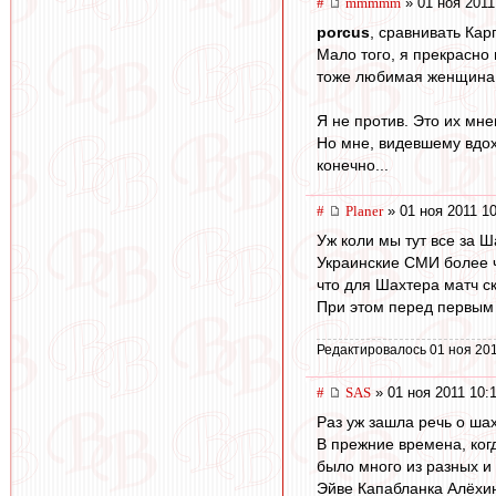
#
mmmmm
» 01 ноя 2011
porcus
, сравнивать Кар
Мало того, я прекрасно
тоже любимая женщина же
Я не против. Это их мне
Но мне, видевшему вдох
конечно...
#
Planer
» 01 ноя 2011 10
Уж коли мы тут все за Ша
Украинские СМИ более ч
что для Шахтера матч с
При этом перед первым
Редактировалось 01 ноя 201
#
SAS
» 01 ноя 2011 10:
Раз уж зашла речь о ша
В прежние времена, ко
было много из разных и
Эйве Капабланка Алёхин