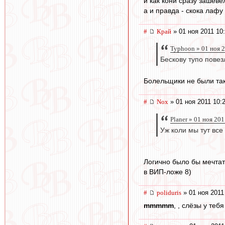
и как кони сразу зашевел
а и правда - скока лафу
#
Край
» 01 ноя 2011 10
Typhoon » 01 ноя 
Бескову тупо повез
Болельщики не были так
#
Nox
» 01 ноя 2011 10:
Planer » 01 ноя 20
Уж коли мы тут все 
Логично было бы мечтат
в ВИП-ложе 8)
#
poliduris
» 01 ноя 2011
mmmmm
, , слёзы у тебя