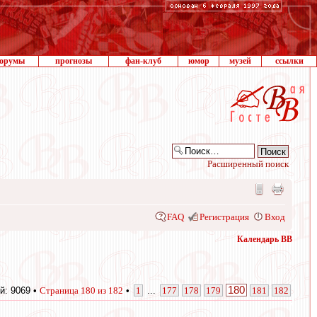
орумы
прогнозы
фан-клуб
юмор
музей
ссылки
Расширенный поиск
FAQ
Регистрация
Вход
Календарь ВВ
180
й: 9069 •
Страница
180
из
182
•
1
...
177
178
179
181
182