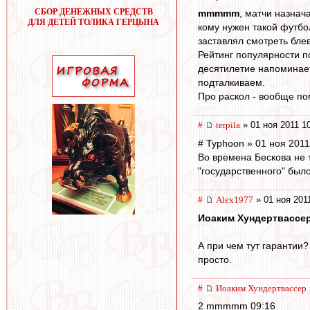
СБОР ДЕНЕЖНЫХ СРЕДСТВ
mmmmm
, матчи назнач
ДЛЯ ДЕТЕЙ ТОЛИКА ГЕРЦЫНА
кому нужен такой футбол
заставлял смотреть бле
Рейтинг популярности п
десятилетие напоминает
подталкиваем.
Про раскол - вообще по
#
terpila
» 01 ноя 2011 1
# Typhoon » 01 ноя 2011
Во времена Бескова не 
"государственного" был
#
Alex1977
» 01 ноя 201
Иоаким Хундертвассе
А при чем тут гарантии?
просто.
#
Иоаким Хундертвассер
2 mmmmm 09:16