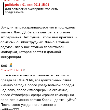
01 ноя 2011 14:18
poliduris » 01 ноя 2011 15:01
Для всяческих экспериментов есть
предсезонка
Вряд ли ты расстраиваешься что в последнем
матче с Локо ДК бегал в центре, а это тоже
эксперимент. Нет лучше школы чем практика, и
опыт сын ошибок трудных. Лично я только
радуюсь что у нас столько талантливой
молодёжи, которая растёт в должной
конкуренции.
SAS
-
01 ноя 2011 14:17
.....всё таки хочется услышать от тех, кто и
правда за СПАРТАК, вразумительный ответ
именно сегодня после убедительной победы
над локо, после Атмосферы на скамейке,
после Атмосферы среди игроков команды на
поле, что именно сейчас Карпин должен уйти?
После всего увиденного именно в
субботу???.....