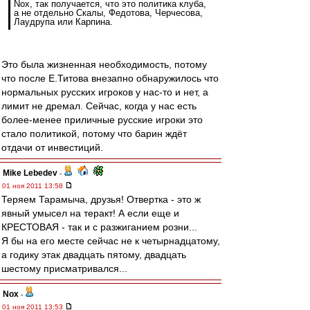
Nox, так получается, что это политика клуба,
а не отдельно Скалы, Федотова, Черчесова,
Лаудрупа или Карпина.
Это была жизненная необходимость, потому
что после Е.Титова внезапно обнаружилось что
нормальных русских игроков у нас-то и нет, а
лимит не дремал. Сейчас, когда у нас есть
более-менее приличные русские игроки это
стало политикой, потому что барин ждёт
отдачи от инвестиций.
Mike Lebedev
-
01 ноя 2011 13:58
Теряем Тарамыча, друзья! Отвертка - это ж
явный умысел на теракт! А если еще и
КРЕСТОВАЯ - так и с разжиганием розни...
Я бы на его месте сейчас не к четырнадцатому,
а годику этак двадцать пятому, двадцать
шестому присматривался...
Nox
-
01 ноя 2011 13:53