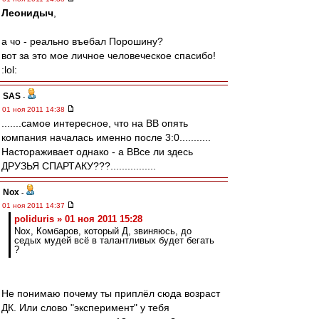
Леонидыч
,
а чо - реально въебал Порошину?
вот за это мое личное человеческое спасибо!
:lol:
SAS
-
01 ноя 2011 14:38
.......самое интересное, что на ВВ опять
компания началась именно после 3:0...........
Настораживает однако - а ВВсе ли здесь
ДРУЗЬЯ СПАРТАКУ???................
Nox
-
01 ноя 2011 14:37
poliduris » 01 ноя 2011 15:28
Nox, Комбаров, который Д, звиняюсь, до
седых мудей всё в талантливых будет бегать
?
Не понимаю почему ты приплёл сюда возраст
ДК. Или слово "эксперимент" у тебя