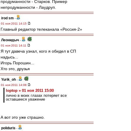
продуманности - Старков. Пример
непродуманности - Лаудруп.
irod sm
-
01 ноя 2011 14:15
Главный редактор телеканала «Россия-2»
Леонидыч
-
01 ноя 2011 14:11
Я тут давеча узнал, кого я обидел в СП
надысь...
Игорь Порошин...
Хто это, друзья
Yurik_oh
-
01 ноя 2011 14:08
loptop » 01 ноя 2011 15:00
лично в моих глазах потеряет все
оставшееся уважение
А вот это уже страшно.
poliduris
-