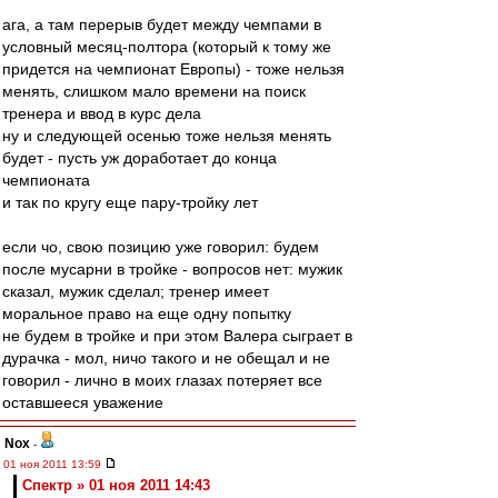
ага, а там перерыв будет между чемпами в
условный месяц-полтора (который к тому же
придется на чемпионат Европы) - тоже нельзя
менять, слишком мало времени на поиск
тренера и ввод в курс дела
ну и следующей осенью тоже нельзя менять
будет - пусть уж доработает до конца
чемпионата
и так по кругу еще пару-тройку лет
если чо, свою позицию уже говорил: будем
после мусарни в тройке - вопросов нет: мужик
сказал, мужик сделал; тренер имеет
моральное право на еще одну попытку
не будем в тройке и при этом Валера сыграет в
дурачка - мол, ничо такого и не обещал и не
говорил - лично в моих глазах потеряет все
оставшееся уважение
Nox
-
01 ноя 2011 13:59
Спектр » 01 ноя 2011 14:43