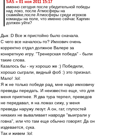
SAS » 01 ноя 2011 15:17
именно сегодня после убедительной победы
над локо, после Атмосферы на
скамейке,после Атмосферы среди игроков
команды на поле, что именно сейчас Карпин
должен уйти?
Дык :D Все ж пристойно было сначала.
С чего все началось-то? Имхович очень
корректно отдал должное Валере за
конкретную игру. "Тренерская победа" - были
такие слова.
Казалось бы - ну хорошо же :) Победили,
хорошо сыграли, видный фоб :) это признал.
Мало! :lol:
Я ж не только победе рад, мне надо имховичу
преведы передать. И неизвестно еще, что для
меня приятнее. Я два тура терпел, преведов
не передавал, я на ломах сижу, у меня
преведы наружу лезут. А он, гат, глупостей
никаких не вываливает навроде "выиграли у
говна", или что там еще обычно говорят. Да он
издевается, сука.
Так и живем :lol: