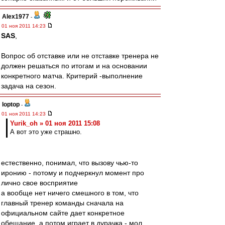
Alex1977
-
01 ноя 2011 14:23
SAS
,
Вопрос об отставке или не отставке тренера не
должен решаться по итогам и на основании
конкретного матча. Критерий -выполнение
задача на сезон.
loptop
-
01 ноя 2011 14:23
Yurik_oh » 01 ноя 2011 15:08
А вот это уже страшно.
естественно, понимал, что вызову чью-то
иронию - потому и подчеркнул момент про
лично свое восприятие
а вообще нет ничего смешного в том, что
главный тренер команды сначала на
официальном сайте дает конкретное
обещание, а потом играет в дурачка - мол,