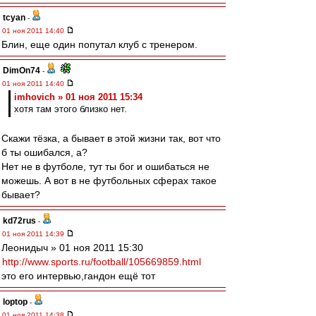
tcyan
-
01 ноя 2011 14:40
Блин, еще один попутал клуб с тренером.
DimOn74
-
01 ноя 2011 14:40
imhovich » 01 ноя 2011 15:34
хотя там этого близко нет.
Скажи тёзка, а бывает в этой жизни так, вот что
б ты ошибался, а?
Нет не в футболе, тут ты бог и ошибаться не
можешь. А вот в не футбольных сферах такое
бывает?
kd72rus
-
01 ноя 2011 14:39
Леонидыч » 01 ноя 2011 15:30
http://www.sports.ru/football/105669859.html
это его интервью,гандон ещё тот
loptop
-
01 ноя 2011 14:38