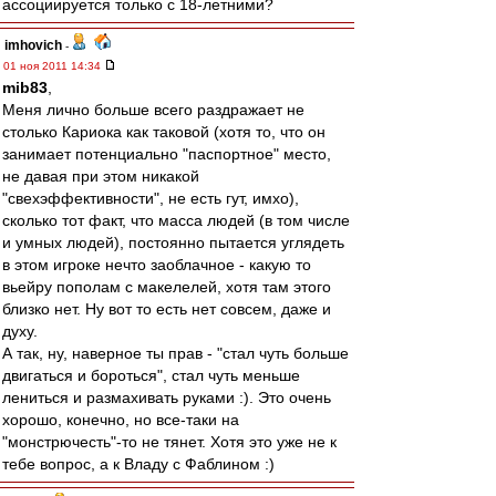
ассоциируется только с 18-летними?
imhovich
-
01 ноя 2011 14:34
mib83
,
Меня лично больше всего раздражает не
столько Кариока как таковой (хотя то, что он
занимает потенциально "паспортное" место,
не давая при этом никакой
"свехэффективности", не есть гут, имхо),
сколько тот факт, что масса людей (в том числе
и умных людей), постоянно пытается углядеть
в этом игроке нечто заоблачное - какую то
вьейру пополам с макелелей, хотя там этого
близко нет. Ну вот то есть нет совсем, даже и
духу.
А так, ну, наверное ты прав - "стал чуть больше
двигаться и бороться", стал чуть меньше
лениться и размахивать руками :). Это очень
хорошо, конечно, но все-таки на
"монстрючесть"-то не тянет. Хотя это уже не к
тебе вопрос, а к Владу с Фаблином :)