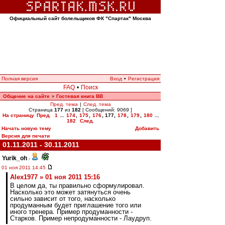
Официальный сайт болельщиков ФК "Спартак" Москва
Полная версия
Вход
•
Регистрация
FAQ
•
Поиск
Общение на сайте
Гостевая книга ВВ
»
Пред. тема
|
След. тема
Страница
177
из
182
[ Сообщений: 9069 ]
На страницу
Пред.
1
...
174
,
175
,
176
,
177
,
178
,
179
,
180
...
182
След.
Начать новую тему
Добавить
Версия для печати
01.11.2011 - 30.11.2011
Yurik_oh
-
01 ноя 2011 14:45
Alex1977 » 01 ноя 2011 15:16
В целом да, ты правильно сформулировал.
Насколько это может затянуться очень
сильно зависит от того, насколько
продуманным будет приглашение того или
иного тренера. Пример продуманности -
Старков. Пример непродуманности - Лаудруп.