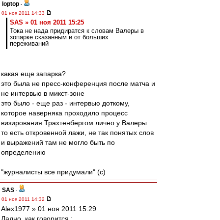
loptop
-
01 ноя 2011 14:33
SAS » 01 ноя 2011 15:25
Тока не нада придиратся к словам Валеры в
зопарке сказанным и от больших
переживаний
какая еще запарка?
это была не пресс-конференция после матча и
не интервью в микст-зоне
это было - еще раз - интервью доткому,
которое наверняка проходило процесс
визирования Трахтенбергом лично у Валеры
то есть откровенной лажи, не так понятых слов
и выражений там не могло быть по
определению
"журналисты все придумали" (с)
SAS
-
01 ноя 2011 14:32
Alex1977 » 01 ноя 2011 15:29
Ладно, как говорится :