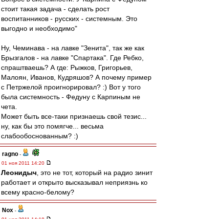
стоит такая задача - сделать рост
воспитанников - русских - системным. Это
выгодно и необходимо"
Ну, Чеминава - на лавке "Зенита", так же как
Брызгалов - на лавке "Спартака". Где Ребко,
спраштваешь? А где: Рыжков, Григорьев,
Малоян, Иванов, Кудряшов? А почему пример
с Петржелой проигнорировал? :) Вот у того
была системность - Федуну с Карпиным не
чета.
Может быть все-таки признаешь свой тезис...
ну, как бы это помягче... весьма
слабообоснованным? :)
ragno
-
01 ноя 2011 14:20
Леонидыч
, это не тот, который на радио зинит
работает и открыто высказывал неприязнь ко
всему красно-белому?
Nox
-