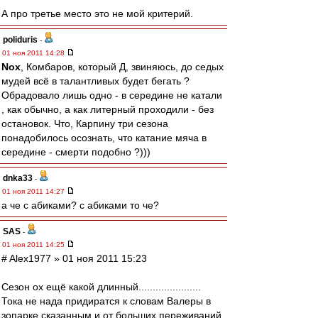
А про третье место это не мой критерий.
poliduris
-
01 ноя 2011 14:28
Nox
, Комбаров, который Д, звиняюсь, до седых
мудей всё в талантливых будет бегать ?
Обрадовало лишь одно - в середине не катали
, как обычно, а как литерный проходили - без
остановок. Что, Карпину три сезона
понадобилось осознать, что катание мяча в
середине - смерти подобно ?)))
dnka33
-
01 ноя 2011 14:27
а че с абиками? с абиками то че?
SAS
-
01 ноя 2011 14:25
# Alex1977 » 01 ноя 2011 15:23
Сезон ох ещё какой длинный......................
Тока не нада придиратся к словам Валеры в
зопарке сказанным и от больших переживаний