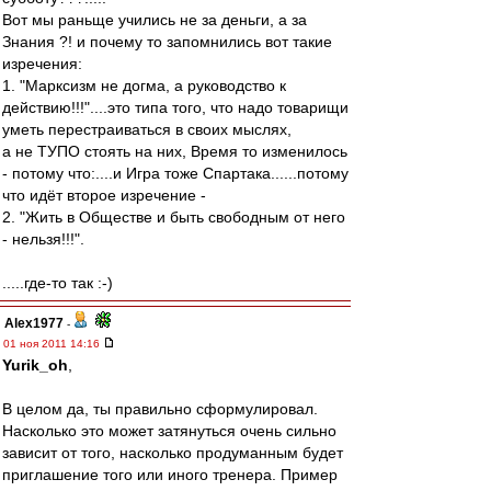
Вот мы раньще учились не за деньги, а за
Знания ?! и почему то запомнились вот такие
изречения:
1. "Марксизм не догма, а руководство к
действию!!!"....это типа того, что надо товарищи
уметь перестраиваться в своих мыслях,
а не ТУПО стоять на них, Время то изменилось
- потому что:....и Игра тоже Спартака......потому
что идёт второе изречение -
2. "Жить в Обществе и быть свободным от него
- нельзя!!!".
.....где-то так :-)
Alex1977
-
01 ноя 2011 14:16
Yurik_oh
,
В целом да, ты правильно сформулировал.
Насколько это может затянуться очень сильно
зависит от того, насколько продуманным будет
приглашение того или иного тренера. Пример