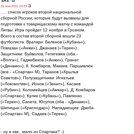
SAS
-
01 ноя 2011 13:53
..... список игроков второй национальной
сборной России, которые будут вызваны для
подготовки к товарищескому матчу с командой
Литвы. Игра пройдет 12 ноября в Грозном.
Всего в состав второй сборной вошли 23
футболиста. Вратари: Беленов («Кубань»),
Помазан («Анжи»), Джанаев («Терек»).
Защитники: Буйволов, Гетигежев (оба -
«Волга»), Гаджибеков («Анжи»), Гранат
(«Динамо»), К. Комбаров, Макеев, Паршивлюк
(все - «Спартак» М), Таранов («Крылья
Советов»). Полузащитники: Игнатьев
(«Локомотив»), Ионов («Зенит»), Касаев
(«Рубин»), Коломейцев («Амкар»), Д. Комбаров
(«Спартак»), Кулик («Кубань»), Павленко
(«Терек»), Сапета, Юсупов (оба - «Динамо»),
Шипицын («Краснодар»). Нападающие: Дзюба
(«Спартак» М), Садаев («Терек»).
- ну и как , мало из Спартака? -)