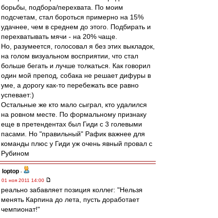
борьбы, подбора/перехвата. По моим
подсчетам, стал бороться примерно на 15%
удачнее, чем в среднем до этого. Подбирать и
перехватывать мячи - на 20% чаще.
Но, разумеется, голосовал я без этих выкладок,
на голом визуальном восприятии, что стал
больше бегать и лучше толкаться. Как говорил
один мой препод, собака не решает дифуры в
уме, а дорогу как-то перебежать все равно
успевает:)
Остальные же кто мало сыграл, кто удалился
на ровном месте. По формальному признаку
еще в претендентах был Гиди с 3 голевыми
пасами. Но "правильный" Рафик важнее для
команды плюс у Гиди уж очень явный провал с
Рубином
loptop
-
01 ноя 2011 14:00
реально забавляет позиция коллег: "Нельзя
менять Карпина до лета, пусть доработает
чемпионат!"