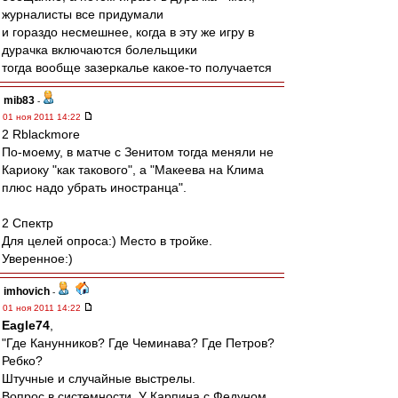
журналисты все придумали
и гораздо несмешнее, когда в эту же игру в
дурачка включаются болельщики
тогда вообще зазеркалье какое-то получается
mib83
-
01 ноя 2011 14:22
2 Rblackmore
По-моему, в матче с Зенитом тогда меняли не
Кариоку "как такового", а "Макеева на Клима
плюс надо убрать иностранца".
2 Спектр
Для целей опроса:) Место в тройке.
Уверенное:)
imhovich
-
01 ноя 2011 14:22
Eagle74
,
"Где Канунников? Где Чеминава? Где Петров?
Ребко?
Штучные и случайные выстрелы.
Вопрос в системности. У Карпина с Федуном