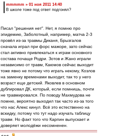
mmmmm » 01 ноя 2011 14:40
В школе тоже под ответ подгонял?
Писал "решения нет". Нет, я помню про
эпидемию, Заболотный, например, матча 2-3
провёл из-за травмы Диканя, Брызгалов
сначала играл при форс мажоре, зато сейчас
стал активно привлекаться к играм основного
состава почаще Родри. Зотов и Жано играли
независимо от травм, Каюмов сейчас выходит
тоже явно не потому что играть некому, Козлов
на заменку временами выходит, так то у него
возраст еще детский. Яковлев в основном
дублировал ДК, который, если помнишь, почти
не травмировался. По поводу Махмудова не
помню, вероятно выходил так часто из-за того
что нас Алекс кинул. Всё это естественно на
вскидку, потому что тут надо изучать таблицу
травм. Но факт того что Карпин выпускает и
доверяет молодёжи несомненен.