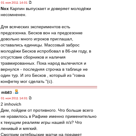
01 ноя 2011 14:01
Nox
Карпин выпускает и доверяет молодёжи
несомненен.
Для всяческих экспериментов есть
предсезонка. Бесков вон на предсезонке
довольно много игроков приглашал,
оставались единицы. Массовый заброс
молодёжи Бесков испробовал в 86-ом году, в
отсустсвие сборников и наличия
травмированных. Пока народ вылечился и
вернулся - последняя строчка в таблице не
один тур. И это Бесков , который из "говна
конфетку мог сделать "(с).
mib83
-
01 ноя 2011 14:01
2 imhovich
Дим, пойдем от противного. Что больше всего
не нравилось в Рафике именно применительно
к текущим реалиям игры нашей п/з? Что
ленивый и мягкий.
Смотрим октябрьские матчи на предмет