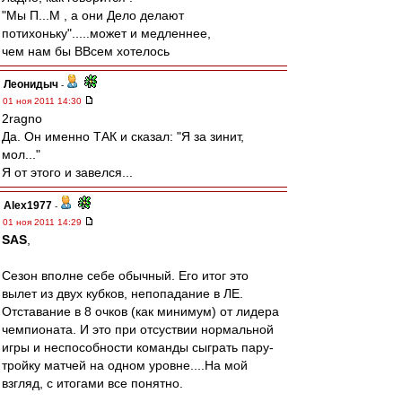
"Мы П...М , а они Дело делают
потихоньку".....может и медленнее,
чем нам бы ВВсем хотелось
Леонидыч
-
01 ноя 2011 14:30
2ragno
Да. Он именно ТАК и сказал: "Я за зинит,
мол..."
Я от этого и завелся...
Alex1977
-
01 ноя 2011 14:29
SAS
,
Сезон вполне себе обычный. Его итог это
вылет из двух кубков, непопадание в ЛЕ.
Отставание в 8 очков (как минимум) от лидера
чемпионата. И это при отсуствии нормальной
игры и неспособности команды сыграть пару-
тройку матчей на одном уровне....На мой
взгляд, с итогами все понятно.