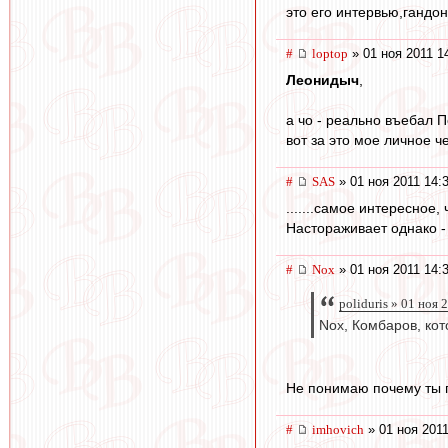
это его интервью,гандон
#
loptop
» 01 ноя 2011 1
Леонидыч
,
а чо - реально въебал 
вот за это мое личное че
#
SAS
» 01 ноя 2011 14:
.......самое интересное,
Настораживает однако - а
#
Nox
» 01 ноя 2011 14:
poliduris » 01 ноя 
Nox, Комбаров, кот
Не понимаю почему ты п
#
imhovich
» 01 ноя 2011