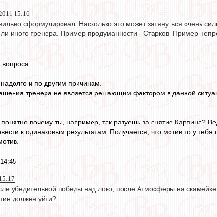
 2011 15:16
вильно сформулировал. Насколько это может затянуться очень сил
или иного тренера. Пример продуманности - Старков. Пример непр
2 вопроса:
 надолго и по другим причинам.
лашения тренера не является решающим фактором в данной ситуац
понятно почему ты, например, так ратуешь за снятие Карпина? Вед
ести к одинаковым результатам. Получается, что мотив то у тебя 
мотив.
 14:45
15:17
сле убедительной победы над локо, после Атмосферы на скамейке
пин должен уйти?