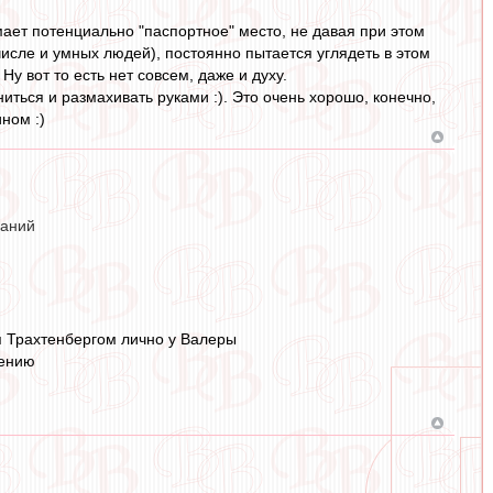
имает потенциально "паспортное" место, не давая при этом
м числе и умных людей), постоянно пытается углядеть в этом
Ну вот то есть нет совсем, даже и духу.
ениться и размахивать руками :). Это очень хорошо, конечно,
ином :)
ваний
я Трахтенбергом лично у Валеры
лению