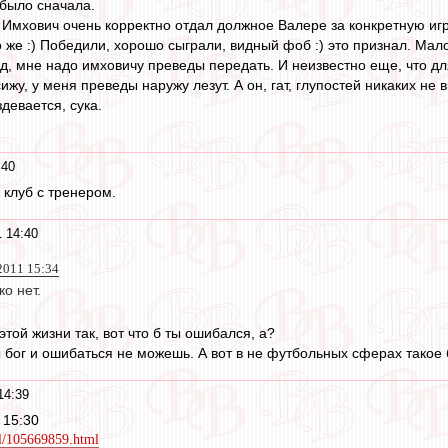
 было сначала.
 Имхович очень корректно отдал должное Валере за конкретную игр
 же :) Победили, хорошо сыграли, видный фоб :) это признал. Мало! 
ад, мне надо имховичу преведы передать. И неизвестно еще, что дл
ижу, у меня преведы наружу лезут. А он, гат, глупостей никаких не
здевается, сука.
:40
 клуб с тренером.
 14:40
2011 15:34
ко нет.
этой жизни так, вот что б ты ошибался, а?
ты бог и ошибаться не можешь. А вот в не футбольных сферах такое
14:39
 15:30
ll/105669859.html