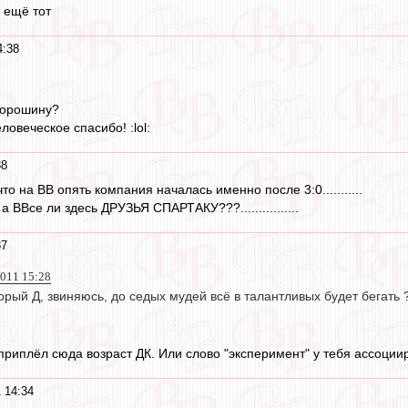
 ещё тот
4:38
Порошину?
ловеческое спасибо! :lol:
38
 что на ВВ опять компания началась именно после 3:0...........
 ВВсе ли здесь ДРУЗЬЯ СПАРТАКУ???................
37
2011 15:28
орый Д, звиняюсь, до седых мудей всё в талантливых будет бегать 
риплёл сюда возраст ДК. Или слово "эксперимент" у тебя ассоциир
 14:34