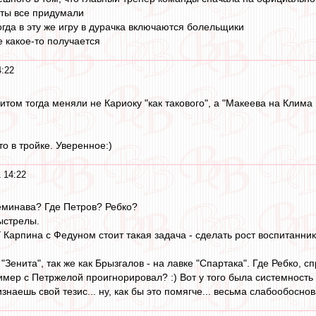
сты все придумали
огда в эту же игру в дурачка включаются болельщики
е какое-то получается
4:22
итом тогда меняли не Кариоку "как такового", а "Макеева на Клима
о в тройке. Уверенное:)
 14:22
еминава? Где Петров? Ребко?
ыстрелы.
 Карпина с Федуном стоит такая задача - сделать рост воспитанник
 "Зенита", так же как Брызгалов - на лавке "Спартака". Где Ребко, 
мер с Петржелой проигнорировал? :) Вот у того была системность 
знаешь свой тезис... ну, как бы это помягче... весьма слабообосно