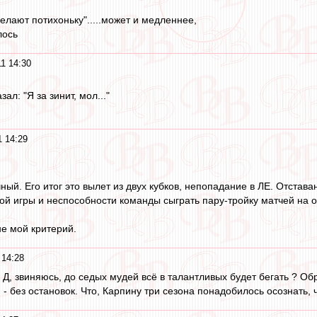
делают потихоньку".....может и медленнее,
лось
1 14:30
ал: "Я за зинит, мол..."
1 14:29
ый. Его итог это вылет из двух кубков, непопадание в ЛЕ. Отстава
й игры и неспособности команды сыграть пару-тройку матчей на од
не мой критерий.
 14:28
 Д, звиняюсь, до седых мудей всё в талантливых будет бегать ? Обр
- без остановок. Что, Карпину три сезона понадобилось осознать, 