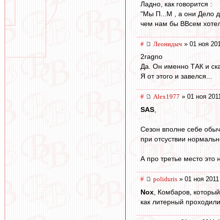
Ладно, как говорится :
"Мы П...М , а они Дело 
чем нам бы ВВсем хоте
#
Леонидыч
» 01 ноя 201
2ragno
Да. Он именно ТАК и сказ
Я от этого и завелся...
#
Alex1977
» 01 ноя 201
SAS
,
Сезон вполне себе обычн
при отсуствии нормально
А про третье место это 
#
poliduris
» 01 ноя 2011
Nox
, Комбаров, который
как литерный проходили 