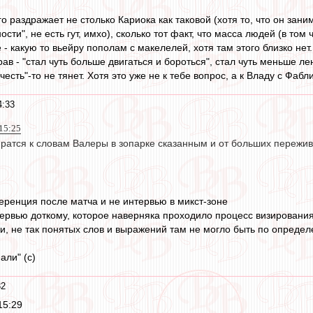
 раздражает не столько Кариока как таковой (хотя то, что он зан
сти", не есть гут, имхо), сколько тот факт, что масса людей (в то
 - какую то вьейру пополам с макелелей, хотя там этого близко нет. 
прав - "стал чуть больше двигаться и бороться", стал чуть меньше л
есть"-то не тянет. Хотя это уже не к тебе вопрос, а к Владу с Фабл
4:33
15:25
иратся к словам Валеры в зопарке сказанным и от больших пережи
еренция после матча и не интервью в микст-зоне
нтервью доткому, которое наверняка проходило процесс визировани
жи, не так понятых слов и выражений там не могло быть по опреде
али" (с)
32
15:29