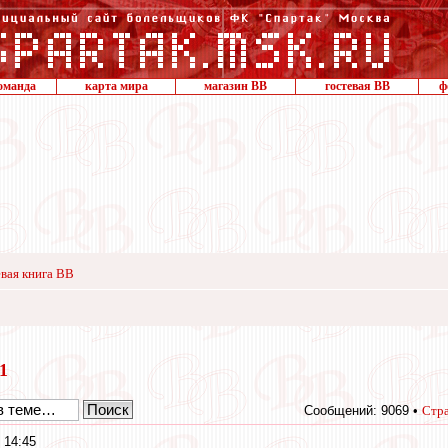
оманда
карта мира
магазин ВВ
гостевая ВВ
ф
вая книга ВВ
11
Сообщений: 9069 •
Стр
 14:45