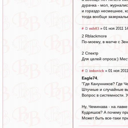
дурачка - мол, журнали
и гораздо несмешнее, к
тогда вообще зазеркаль
#
mib83
» 01 ноя 2011 1
2 Rblackmore
По-моему, в матче с Зен
2 Спектр
Для целей опроса:) Мест
#
imhovich
» 01 ноя 2011
Eagle74
,
"Где Канунников? Где Ч
Штучные и случайные в
Вопрос в системности. У
Ну, Чеминава - на лавке
Кудряшов? А почему при
Может быть все-таки при