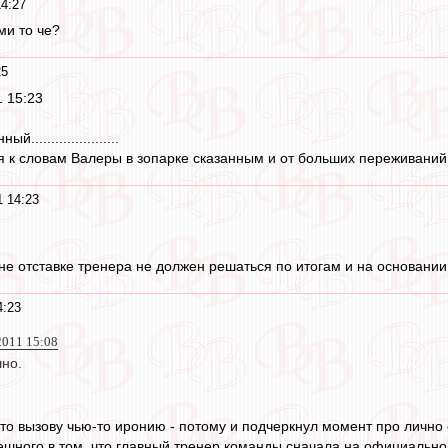
14:27
ми то че?
25
1 15:23
.....................
я к словам Валеры в зопарке сказанным и от больших переживаний
1 14:23
 не отставке тренера не должен решаться по итогам и на основании
4:23
2011 15:08
шно.
что вызову чью-то иронию - потому и подчеркнул момент про лично
ешного в том, что главный тренер команды сначала на официально