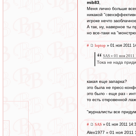
mib83
,
Меня лично больше всего
никакой "свехэффективно
игроке нечто заоблачное
А так, ну, наверное ты 
но все-таки на "монстрюч
#
loptop
» 01 ноя 2011 1
SAS » 01 ноя 2011 
Тока не нада прид
какая еще запарка?
это была не пресс-конф
это было - еще раз - и
то есть откровенной ла
"журналисты все придум
#
SAS
» 01 ноя 2011 14:
Alex1977 » 01 ноя 2011 