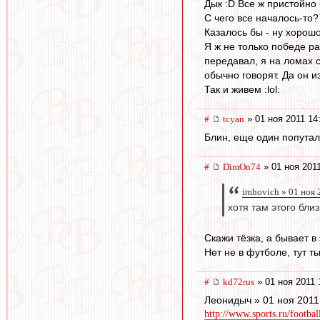
Дык :D Все ж пристойно
С чего все началось-то?
Казалось бы - ну хорошо
Я ж не только победе р
передавал, я на ломах с
обычно говорят. Да он и
Так и живем :lol:
#
tcyan
» 01 ноя 2011 14
Блин, еще один попутал
#
DimOn74
» 01 ноя 2011
imhovich » 01 ноя 
хотя там этого близ
Скажи тёзка, а бывает в 
Нет не в футболе, тут 
#
kd72rus
» 01 ноя 2011 
Леонидыч » 01 ноя 2011
http://www.sports.ru/footba