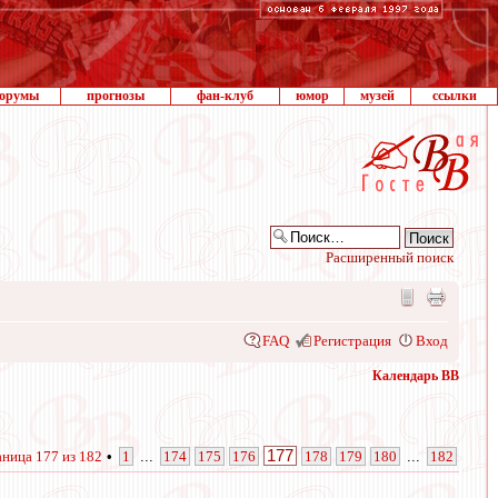
орумы
прогнозы
фан-клуб
юмор
музей
ссылки
Расширенный поиск
FAQ
Регистрация
Вход
Календарь ВВ
177
аница
177
из
182
•
1
...
174
175
176
178
179
180
...
182