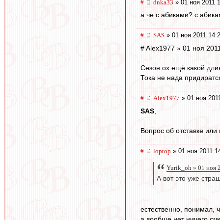
#
dnka33
» 01 ноя 2011 
а че с абиками? с абика
#
SAS
» 01 ноя 2011 14:
# Alex1977 » 01 ноя 201
Сезон ох ещё какой длинный.
Тока не нада придиратс
#
Alex1977
» 01 ноя 201
SAS
,
Вопрос об отставке или
#
loptop
» 01 ноя 2011 1
Yurik_oh » 01 ноя 
А вот это уже стра
естественно, понимал, 
а вообще нет ничего см