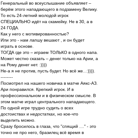
Генеральный во всеуслышание объявляет –
берём этого нападающего в подзамену Велику.
То есть 24-летний молодой игрок
СПЕЦИАЛЬНО идёт на скамейку. Не в 30, а в
24 ГОДА.
Как у него с мотивированностью?
Или это - нам лапшу вешают , и он будет
играть в основе.
ТОГДА где это – играем ТОЛЬКО в одного напа.
Может честно сказать – денег только на Арии, а
на Рому денег нет. :))))
Не-а я не против, пусть будет. Но всё же...:)))).
--------
Посмотрел на нашего новичка в матче Аякс-АЗ.
Ари понравился. Крепкий игрок. И в
профессиональном и в физическом смысле. В
этом матче играл центрального нападающего.
По одной игре трудно судить о всех
достоиствах и недостатках, но кое-что
выделить можно.
Сразу бросилось в глаза, что "спящий ...." - это
точно не про него, бразилец всё время в