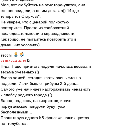
Мол, вот любуйтесь на этих горе-улиток, они
его ненавидели, а он им доказал)) "И хде
теперь тот Старков?".
Не уверен, что сценарий полностью
повторится. Просто из соображений
последовательности и справедливости.
Как грицо, не пытайтесь повторить это в
домашних условиях)
recchi
-
01 ноя 2011 21:56
Н-да. Надо признать неделя началась весьма и
весьма хуевенько (((.
Вчера хоккей, сегодня кроты очень сильно
подвели. И эти быдло-трибуны 2-й день...
Самого уже начинает настораживать ненависть
к плебсу родного города (((.
Ланна, надеюсь, на киприотов, иначе
португальские пиндюли будут уже
бесполезными…
Процитирую одного КБ-фана: «в наших цветах
нет голубого».