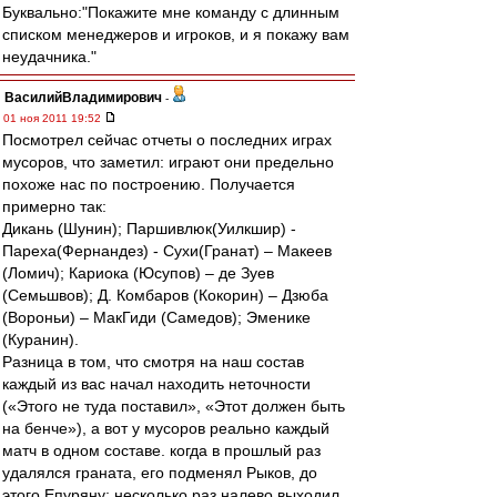
Буквально:"Покажите мне команду с длинным
списком менеджеров и игроков, и я покажу вам
неудачника."
ВасилийВладимирович
-
01 ноя 2011 19:52
Посмотрел сейчас отчеты о последних играх
мусоров, что заметил: играют они предельно
похоже нас по построению. Получается
примерно так:
Дикань (Шунин); Паршивлюк(Уилкшир) -
Пареха(Фернандез) - Сухи(Гранат) – Макеев
(Ломич); Кариока (Юсупов) – де Зуев
(Семьшвов); Д. Комбаров (Кокорин) – Дзюба
(Вороньи) – МакГиди (Самедов); Эменике
(Куранин).
Разница в том, что смотря на наш состав
каждый из вас начал находить неточности
(«Этого не туда поставил», «Этот должен быть
на бенче»), а вот у мусоров реально каждый
матч в одном составе. когда в прошлый раз
удалялся граната, его подменял Рыков, до
этого Епуряну; несколько раз налево выходил