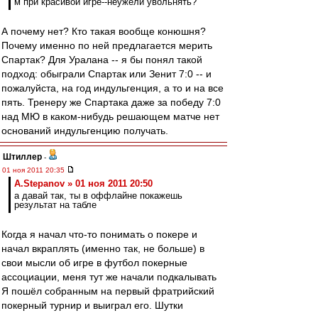
м при красивой игре--неужели увольнять?
А почему нет? Кто такая вообще конюшня?
Почему именно по ней предлагается мерить
Спартак? Для Уралана -- я бы понял такой
подход: обыграли Спартак или Зенит 7:0 -- и
пожалуйста, на год индульгенция, а то и на все
пять. Тренеру же Спартака даже за победу 7:0
над МЮ в каком-нибудь решающем матче нет
оснований индульгенцию получать.
Штиллер
-
01 ноя 2011 20:35
A.Stepanov » 01 ноя 2011 20:50
а давай так, ты в оффлайне покажешь
результат на табле
Когда я начал что-то понимать о покере и
начал вкраплять (именно так, не больше) в
свои мысли об игре в футбол покерные
ассоциации, меня тут же начали подкалывать
Я пошёл собранным на первый фратрийский
покерный турнир и выиграл его. Шутки