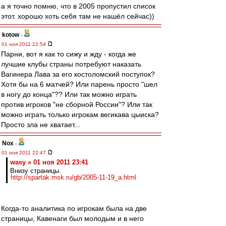
а я точно помню, что в 2005 пропустил список
этот. хорошо хоть себя там не нашёл сейчас))
kotow
-
01 ноя 2011 22:54
Парни, вот я как то сижу и жду - когда же
лучшие клубы страны потребуют наказать
Вагинера Лава за его костоломский поступок?
Хотя бы на 6 матчей? Или парень просто "шел
в ногу до конца"?? Или так можно играть
против игроков "не сборной России"? Или так
можно играть только игрокам вегикава цыиска?
Просто зла не хватает...
Nox
-
01 ноя 2011 22:47
wasy » 01 ноя 2011 23:41
Внизу страницы.
http://spartak.msk.ru/gb/2005-11-19_a.html
Когда-то аналитика по игрокам была на две
страницы, Кавенаги был молодым и в него