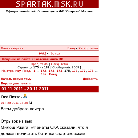
Официальный сайт болельщиков ФК "Спартак" Москва
Полная версия
Вход
•
Регистрация
FAQ
•
Поиск
Общение на сайте
Гостевая книга ВВ
»
Пред. тема
|
След. тема
Страница
175
из
182
[ Сообщений: 9069 ]
На страницу
Пред.
1
...
172
,
173
,
174
,
175
,
176
,
177
,
178
...
182
След.
Начать новую тему
Добавить
Версия для печати
01.11.2011 - 30.11.2011
Ded Пихто
-
01 ноя 2011 23:35
Всем доброго вечера.
Отрывок из вью:
Милош Ржига: «Фанаты СКА сказали, что я
должен почистить ботинки спартаковским