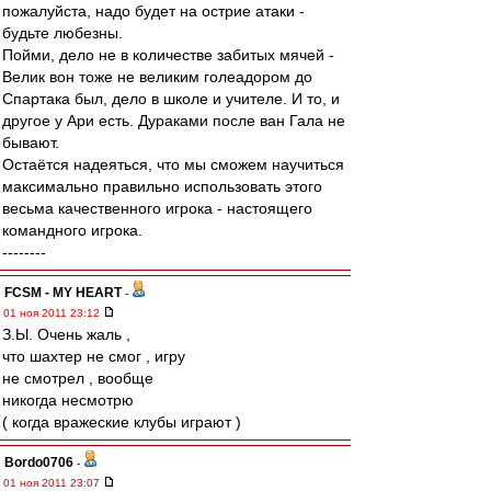
пожалуйста, надо будет на острие атаки -
будьте любезны.
Пойми, дело не в количестве забитых мячей -
Велик вон тоже не великим голеадором до
Спартака был, дело в школе и учителе. И то, и
другое у Ари есть. Дураками после ван Гала не
бывают.
Остаётся надеяться, что мы сможем научиться
максимально правильно использовать этого
весьма качественного игрока - настоящего
командного игрока.
--------
FCSM - MY HEART
-
01 ноя 2011 23:12
З.Ы. Очень жаль ,
что шахтер не смог , игру
не смотрел , вообще
никогда несмотрю
( когда вражеские клубы играют )
Bordo0706
-
01 ноя 2011 23:07