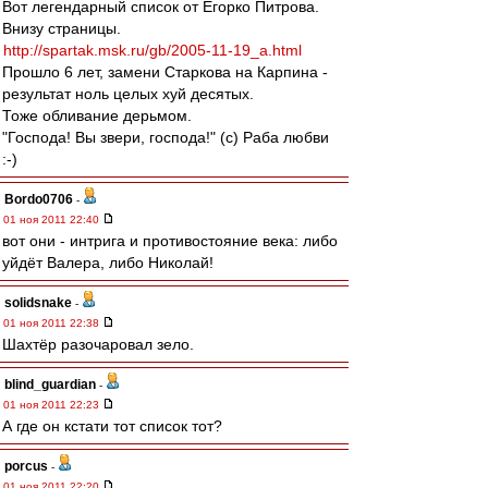
Вот легендарный список от Егорко Питрова.
Внизу страницы.
http://spartak.msk.ru/gb/2005-11-19_a.html
Прошло 6 лет, замени Старкова на Карпина -
результат ноль целых хуй десятых.
Тоже обливание дерьмом.
"Господа! Вы звери, господа!" (с) Раба любви
:-)
Bordo0706
-
01 ноя 2011 22:40
вот они - интрига и противостояние века: либо
уйдёт Валера, либо Николай!
solidsnake
-
01 ноя 2011 22:38
Шахтёр разочаровал зело.
blind_guardian
-
01 ноя 2011 22:23
А где он кстати тот список тот?
porcus
-
01 ноя 2011 22:20