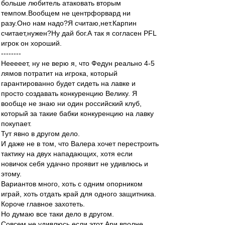
больше любитель атаковать вторым
темпом.Вообщем не центрфорвард ни
разу.Оно нам надо?Я считаю,нет.Карпин
считает,нужен?Ну дай бог.А так я согласен PFL
игрок он хороший.
--------
Нееееет, ну не верю я, что Федун реально 4-5
лямов потратит на игрока, который
гарантированно будет сидеть на лавке и
просто создавать конкуренцию Велику. Я
вообще не знаю ни один российский клуб,
который за такие бабки конкуренцию на лавку
покупает.
Тут явно в другом дело.
И даже не в том, что Валера хочет перестроить
тактику на двух нападающих, хотя если
новичок себя удачно проявит не удивлюсь и
этому.
Вариантов много, хоть с одним опорником
играй, хоть отдать край для одного защитника.
Короче главное захотеть.
Но думаю все таки дело в другом.
Совсем не удивлюсь если этот Ари вполне