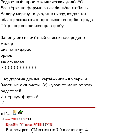
Редкостный, просто клинический долбоёб.
Все тёрки на форуме за любишь/не любишь
Валеру меркнут и уходят в пизду, когда этот
еблан рассказывает про львов на гербе города.
Пётр I переворачиваеца в гробу.
Заношу его в почётный список посередине:
милер
шляпа-пидарас
орлов
валя-стакан
:-)))))))))))))))))))))))
Нет, дорогие друзья, картёжники - шулеры и
"местные активисты" (с) - увольте меня от этих
радетелей.
Интершум форэва!
:-)
mifta
-
01 ноя 2011 21:27
Край » 01 ноя 2011 17:16
Вот обыграет СМ конюшню 7-0 и останется 4-