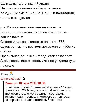
Если хоть на это знаний хватит
Не скилла из миллиона бестолковых и
бездумных рук, а именно знаний и понимания,
что ты в них делал
p.s. Колина аналогия мне не нравится
Более того, я считаю, что совсем не на это
сейчас похоже
Скорее у нас два валета, а на столе 678
одномастные и в нас толкают аленя с глубоким
стеком
Правильное решение - фолд, стек позволяет
А мы размышляем, потому что не увидели туза
на столе
Край
-
01 ноя 2011 20:07
Спектр » 01 ноя 2011 18:38
Край, там именно "тренеров И игроков"? У нас
примерно с 2005 года сначала была текучка
тренеров с мало менявшимся составом,
теперь - один тренер, у которого за три года
из первого состава осталось 5 человек.