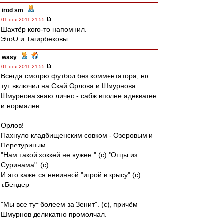
irod sm
-
01 ноя 2011 21:55
Шахтёр кого-то напомнил.
ЭтоО и Тагирбековы...
wasy
-
01 ноя 2011 21:55
Всегда смотрю футбол без комментатора, но
тут включил на Скай Орлова и Шмурнова.
Шмурнова знаю лично - сабж вполне адекватен
и нормален.
Орлов!
Пахнуло кладбищенским совком - Озеровым и
Перетуриным.
"Нам такой хоккей не нужен." (с) "Отцы из
Суринама". (с)
И это кажется невинной "игрой в крысу" (с)
т.Бендер
"Мы все тут болеем за Зенит". (с), причём
Шмурнов деликатно промолчал.