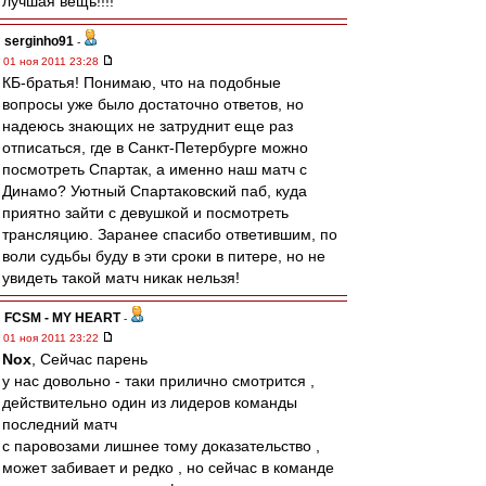
лучшая вещь!!!!
serginho91
-
01 ноя 2011 23:28
КБ-братья! Понимаю, что на подобные
вопросы уже было достаточно ответов, но
надеюсь знающих не затруднит еще раз
отписаться, где в Санкт-Петербурге можно
посмотреть Спартак, а именно наш матч с
Динамо? Уютный Спартаковский паб, куда
приятно зайти с девушкой и посмотреть
трансляцию. Заранее спасибо ответившим, по
воли судьбы буду в эти сроки в питере, но не
увидеть такой матч никак нельзя!
FCSM - MY HEART
-
01 ноя 2011 23:22
Nox
, Сейчас парень
у нас довольно - таки прилично смотрится ,
действительно один из лидеров команды
последний матч
с паровозами лишнее тому доказательство ,
может забивает и редко , но сейчас в команде