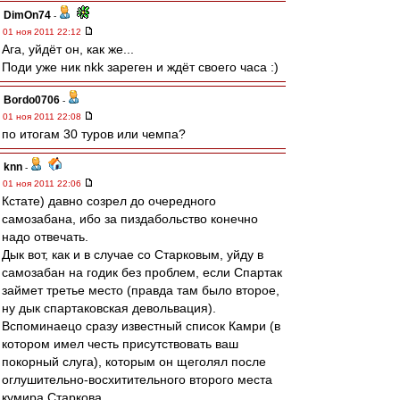
DimOn74
-
01 ноя 2011 22:12
Ага, уйдёт он, как же...
Поди уже ник nkk зареген и ждёт своего часа :)
Bordo0706
-
01 ноя 2011 22:08
по итогам 30 туров или чемпа?
knn
-
01 ноя 2011 22:06
Кстате) давно созрел до очередного
самозабана, ибо за пиздабольство конечно
надо отвечать.
Дык вот, как и в случае со Старковым, уйду в
самозабан на годик без проблем, если Спартак
займет третье место (правда там было второе,
ну дык спартаковская девольвация).
Вспоминаецо сразу известный список Камри (в
котором имел честь присутствовать ваш
покорный слуга), которым он щеголял после
оглушительно-восхитительного второго места
кумира Старкова.