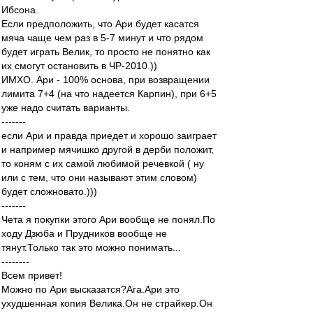
Ибсона.
Если предположить, что Ари будет касатся
мяча чаще чем раз в 5-7 минут и что рядом
будет играть Велик, то просто не понятно как
их смогут остановить в ЧР-2010.))
ИМХО. Ари - 100% основа, при возвращении
лимита 7+4 (на что надеется Карпин), при 6+5
уже надо считать варианты.
-------
если Ари и правда приедет и хорошо заиграет
и например мячишко другой в дерби положит,
то коням с их самой любимой речевкой ( ну
или с тем, что они называют этим словом)
будет сложновато.)))
-------
Чета я покупки этого Ари вообще не понял.По
ходу Дзюба и Прудников вообще не
тянут.Только так это можно понимать...
--------
Всем привет!
Можно по Ари высказатся?Ага.Ари это
ухудшенная копия Велика.Он не страйкер.Он