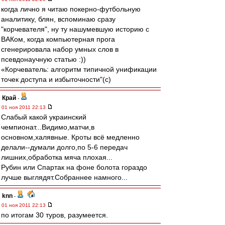
когда лично я читаю покерно-футбольную
аналитику, блян, вспоминаю сразу
"корчевателя", ну ту нашумевшую историю с
ВАКом, когда компьютерная прога
сгенерировала набор умных слов в
псевдонаучную статью :))
«Корчеватель: алгоритм типичной унификации
точек доступа и избыточности"(с)
Край
-
01 ноя 2011 22:13
Слабый какой украинский
чемпионат...Видимо,матчи,в
основном,халявные. Кроты всё медленно
делали--думали долго,по 5-6 передач
лишних,обработка мяча плохая...
Рубин или Спартак на фоне болота гораздо
лучше выглядят.Собраннее намного...
knn
-
01 ноя 2011 22:13
по итогам 30 туров, разумеется.