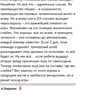
Нехайчик. Но всё это – единичные случаи. Их
преимущество общее – в сыгранности,
преимущества игровые: моментальный вылет в
атаку. Но в атаку они в 2/3 случаях выходят
через ворону – это важнейший элемент их
игры. Мисимович на его позиции значительно
слабее. Что хорошо: все их атаки, в принципе,
читаются – они отлажены до автоматизма,
каждый маневр известен. Если 2 дня, пока
команда отдыхает, тренерский штаб
раскладывает игру динамы по полочкам, то всё
будет ок. Ну как всё… если ребята выдадут
вторую кряду приличную игру по самоотдаче.
Теперь посмотрите еще раз на составы: где мы
слабее? Вот именно от этого игрока в
грядущем матче и требуется мегаусилие, он и
решит исход игры…
A.Stepanov
-
01 ноя 2011 19:50
Штиллер
Давай так, хотя бы три хедзапа оффлайн,
после чего либо ты мне докажешь, что