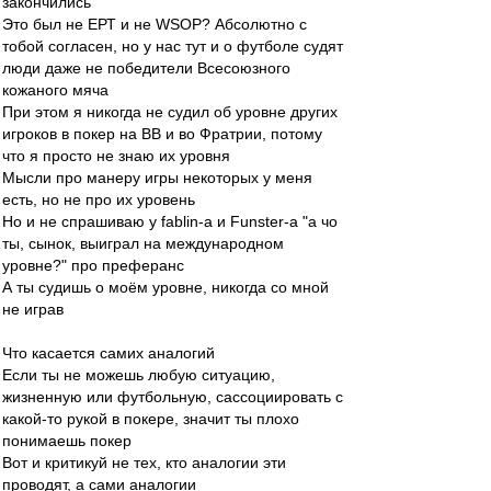
закончились
Это был не ЕРТ и не WSOP? Абсолютно с
тобой согласен, но у нас тут и о футболе судят
люди даже не победители Всесоюзного
кожаного мяча
При этом я никогда не судил об уровне других
игроков в покер на ВВ и во Фратрии, потому
что я просто не знаю их уровня
Мысли про манеру игры некоторых у меня
есть, но не про их уровень
Но и не спрашиваю у fablin-a и Funster-а "а чо
ты, сынок, выиграл на международном
уровне?" про преферанс
А ты судишь о моём уровне, никогда со мной
не играв
Что касается самих аналогий
Если ты не можешь любую ситуацию,
жизненную или футбольную, сассоциировать с
какой-то рукой в покере, значит ты плохо
понимаешь покер
Вот и критикуй не тех, кто аналогии эти
проводят, а сами аналогии