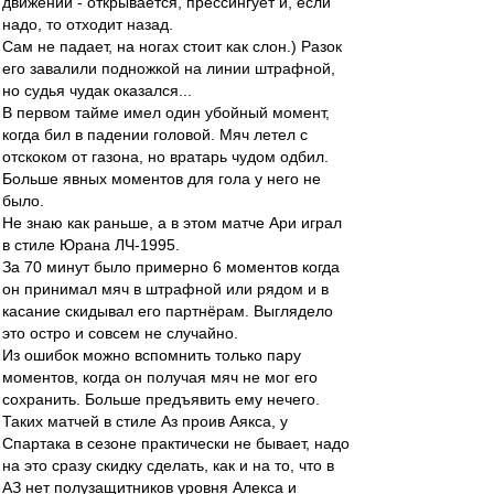
движении - открывается, прессингует и, если
надо, то отходит назад.
Сам не падает, на ногах стоит как слон.) Разок
его завалили подножкой на линии штрафной,
но судья чудак оказался...
В первом тайме имел один убойный момент,
когда бил в падении головой. Мяч летел с
отскоком от газона, но вратарь чудом одбил.
Больше явных моментов для гола у него не
было.
Не знаю как раньше, а в этом матче Ари играл
в стиле Юрана ЛЧ-1995.
За 70 минут было примерно 6 моментов когда
он принимал мяч в штрафной или рядом и в
касание скидывал его партнёрам. Выглядело
это остро и совсем не случайно.
Из ошибок можно вспомнить только пару
моментов, когда он получая мяч не мог его
сохранить. Больше предъявить ему нечего.
Таких матчей в стиле Аз проив Аякса, у
Спартака в сезоне практически не бывает, надо
на это сразу скидку сделать, как и на то, что в
АЗ нет полузащитников уровня Алекса и