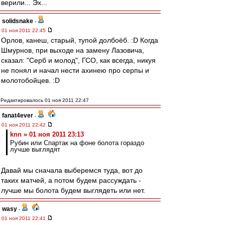
верили... Эх...
solidsnake
-
01 ноя 2011 22:45
Орлов, канеш, старый, тупой долбоёб. :D Когда
Шмурнов, при выходе на замену Лазовича,
сказал: "Серб и молод", ГСО, как всегда, никуя
не понял и начал нести ахинею про серпы и
молотобойцев. :D
Редактировалось 01 ноя 2011 22:47
fanat4ever
-
01 ноя 2011 22:42
knn » 01 ноя 2011 23:13
Рубин или Спартак на фоне болота гораздо
лучше выглядят
Давай мы сначала выберемся туда, вот до
таких матчей, а потом будем рассуждать -
лучше мы болота будем выглядеть или нет.
wasy
-
01 ноя 2011 22:41