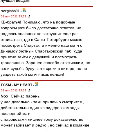
лучшая вещь!!!!
serginho91
-
01 ноя 2011 23:28
КБ-братья! Понимаю, что на подобные
вопросы уже было достаточно ответов, но
надеюсь знающих не затруднит еще раз
отписаться, где в Санкт-Петербурге можно
посмотреть Спартак, а именно наш матч с
Динамо? Уютный Спартаковский паб, куда
приятно зайти с девушкой и посмотреть
трансляцию. Заранее спасибо ответившим, по
воли судьбы буду в эти сроки в питере, но не
увидеть такой матч никак нельзя!
FCSM - MY HEART
-
01 ноя 2011 23:22
Nox
, Сейчас парень
у нас довольно - таки прилично смотрится ,
действительно один из лидеров команды
последний матч
с паровозами лишнее тому доказательство ,
может забивает и редко , но сейчас в команде