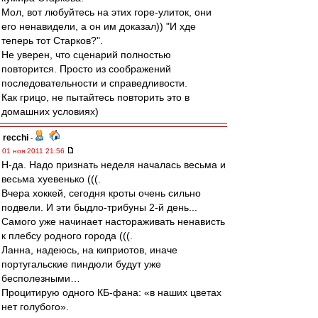
Мол, вот любуйтесь на этих горе-улиток, они
его ненавидели, а он им доказал)) "И хде
теперь тот Старков?".
Не уверен, что сценарий полностью
повторится. Просто из соображений
последовательности и справедливости.
Как грицо, не пытайтесь повторить это в
домашних условиях)
recchi
-
01 ноя 2011 21:56
Н-да. Надо признать неделя началась весьма и
весьма хуевенько (((.
Вчера хоккей, сегодня кроты очень сильно
подвели. И эти быдло-трибуны 2-й день...
Самого уже начинает настораживать ненависть
к плебсу родного города (((.
Ланна, надеюсь, на киприотов, иначе
португальские пиндюли будут уже
бесполезными…
Процитирую одного КБ-фана: «в наших цветах
нет голубого».