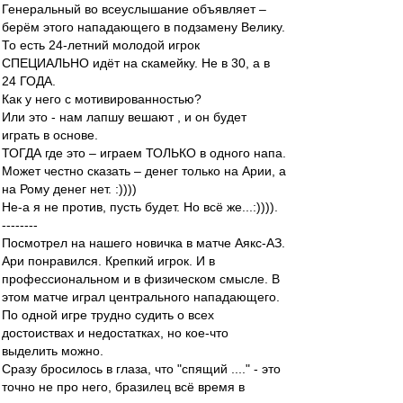
Генеральный во всеуслышание объявляет –
берём этого нападающего в подзамену Велику.
То есть 24-летний молодой игрок
СПЕЦИАЛЬНО идёт на скамейку. Не в 30, а в
24 ГОДА.
Как у него с мотивированностью?
Или это - нам лапшу вешают , и он будет
играть в основе.
ТОГДА где это – играем ТОЛЬКО в одного напа.
Может честно сказать – денег только на Арии, а
на Рому денег нет. :))))
Не-а я не против, пусть будет. Но всё же...:)))).
--------
Посмотрел на нашего новичка в матче Аякс-АЗ.
Ари понравился. Крепкий игрок. И в
профессиональном и в физическом смысле. В
этом матче играл центрального нападающего.
По одной игре трудно судить о всех
достоиствах и недостатках, но кое-что
выделить можно.
Сразу бросилось в глаза, что "спящий ...." - это
точно не про него, бразилец всё время в