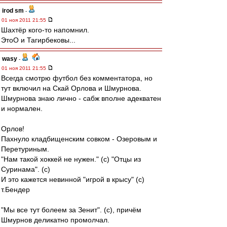
irod sm
-
01 ноя 2011 21:55
Шахтёр кого-то напомнил.
ЭтоО и Тагирбековы...
wasy
-
01 ноя 2011 21:55
Всегда смотрю футбол без комментатора, но
тут включил на Скай Орлова и Шмурнова.
Шмурнова знаю лично - сабж вполне адекватен
и нормален.
Орлов!
Пахнуло кладбищенским совком - Озеровым и
Перетуриным.
"Нам такой хоккей не нужен." (с) "Отцы из
Суринама". (с)
И это кажется невинной "игрой в крысу" (с)
т.Бендер
"Мы все тут болеем за Зенит". (с), причём
Шмурнов деликатно промолчал.