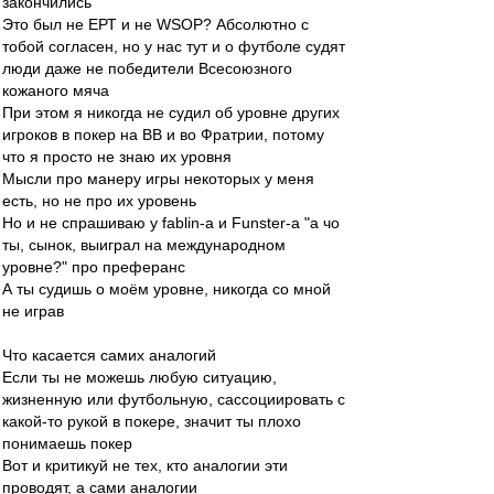
закончились
Это был не ЕРТ и не WSOP? Абсолютно с
тобой согласен, но у нас тут и о футболе судят
люди даже не победители Всесоюзного
кожаного мяча
При этом я никогда не судил об уровне других
игроков в покер на ВВ и во Фратрии, потому
что я просто не знаю их уровня
Мысли про манеру игры некоторых у меня
есть, но не про их уровень
Но и не спрашиваю у fablin-a и Funster-а "а чо
ты, сынок, выиграл на международном
уровне?" про преферанс
А ты судишь о моём уровне, никогда со мной
не играв
Что касается самих аналогий
Если ты не можешь любую ситуацию,
жизненную или футбольную, сассоциировать с
какой-то рукой в покере, значит ты плохо
понимаешь покер
Вот и критикуй не тех, кто аналогии эти
проводят, а сами аналогии