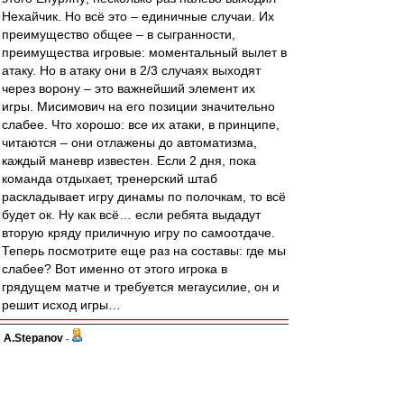
Нехайчик. Но всё это – единичные случаи. Их
преимущество общее – в сыгранности,
преимущества игровые: моментальный вылет в
атаку. Но в атаку они в 2/3 случаях выходят
через ворону – это важнейший элемент их
игры. Мисимович на его позиции значительно
слабее. Что хорошо: все их атаки, в принципе,
читаются – они отлажены до автоматизма,
каждый маневр известен. Если 2 дня, пока
команда отдыхает, тренерский штаб
раскладывает игру динамы по полочкам, то всё
будет ок. Ну как всё… если ребята выдадут
вторую кряду приличную игру по самоотдаче.
Теперь посмотрите еще раз на составы: где мы
слабее? Вот именно от этого игрока в
грядущем матче и требуется мегаусилие, он и
решит исход игры…
A.Stepanov
-
01 ноя 2011 19:50
Штиллер
Давай так, хотя бы три хедзапа оффлайн,
после чего либо ты мне докажешь, что