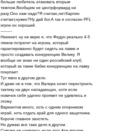
больше любитель атаковать вторым
темпом.Вообщем не центрфорвард ни
разу.Оно нам надо?Я считаю,нет.Карпин
считает,нужен?Ну дай бог.А так я согласен PFL
игрок он хороший.
--------
Нееееет, ну не верю я, что Федун реально 4-5
лямов потратит на игрока, который
гарантированно будет сидеть на лавке и
просто создавать конкуренцию Велику. Я
вообще не знаю ни один российский клуб,
который за такие бабки конкуренцию на лавку
покупает.
Тут явно в другом дело.
И даже не в том, что Валера хочет перестроить
тактику на двух нападающих, хотя если
новичок себя удачно проявит не удивлюсь и
этому.
Вариантов много, хоть с одним опорником
играй, хоть отдать край для одного защитника.
Короче главное захотеть.
Но думаю все таки дело в другом.
Совсем не удивлюсь если этот Ари вполне