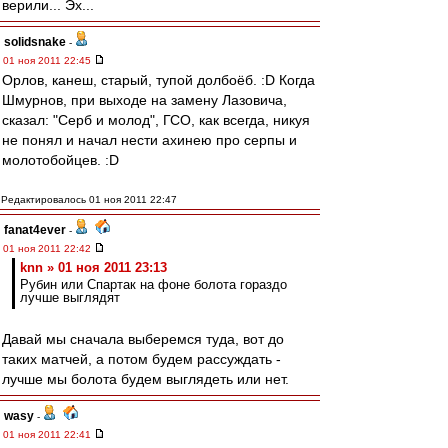
верили... Эх...
solidsnake
-
01 ноя 2011 22:45
Орлов, канеш, старый, тупой долбоёб. :D Когда
Шмурнов, при выходе на замену Лазовича,
сказал: "Серб и молод", ГСО, как всегда, никуя
не понял и начал нести ахинею про серпы и
молотобойцев. :D
Редактировалось 01 ноя 2011 22:47
fanat4ever
-
01 ноя 2011 22:42
knn » 01 ноя 2011 23:13
Рубин или Спартак на фоне болота гораздо
лучше выглядят
Давай мы сначала выберемся туда, вот до
таких матчей, а потом будем рассуждать -
лучше мы болота будем выглядеть или нет.
wasy
-
01 ноя 2011 22:41