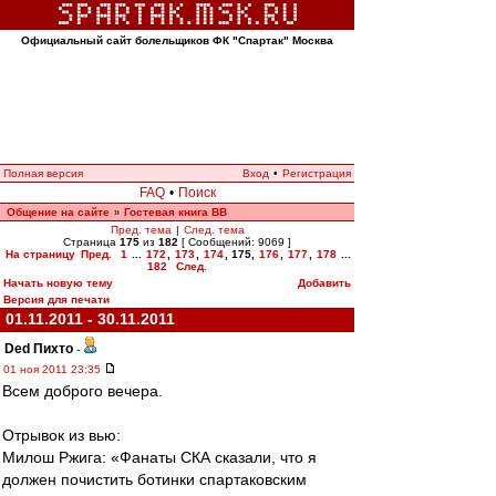
Официальный сайт болельщиков ФК "Спартак" Москва
Полная версия
Вход
•
Регистрация
FAQ
•
Поиск
Общение на сайте
Гостевая книга ВВ
»
Пред. тема
|
След. тема
Страница
175
из
182
[ Сообщений: 9069 ]
На страницу
Пред.
1
...
172
,
173
,
174
,
175
,
176
,
177
,
178
...
182
След.
Начать новую тему
Добавить
Версия для печати
01.11.2011 - 30.11.2011
Ded Пихто
-
01 ноя 2011 23:35
Всем доброго вечера.
Отрывок из вью:
Милош Ржига: «Фанаты СКА сказали, что я
должен почистить ботинки спартаковским