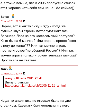
а я точно помню, что в 2005 пропустил список
этот. хорошо хоть себя там не нашёл сейчас))
kotow
-
01 ноя 2011 22:54
Парни, вот я как то сижу и жду - когда же
лучшие клубы страны потребуют наказать
Вагинера Лава за его костоломский поступок?
Хотя бы на 6 матчей? Или парень просто "шел
в ногу до конца"?? Или так можно играть
против игроков "не сборной России"? Или так
можно играть только игрокам вегикава цыиска?
Просто зла не хватает...
Nox
-
01 ноя 2011 22:47
wasy » 01 ноя 2011 23:41
Внизу страницы.
http://spartak.msk.ru/gb/2005-11-19_a.html
Когда-то аналитика по игрокам была на две
страницы, Кавенаги был молодым и в него