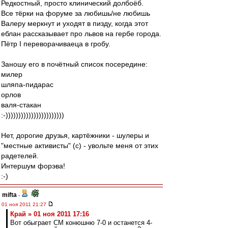
Редкостный, просто клинический долбоёб.
Все тёрки на форуме за любишь/не любишь
Валеру меркнут и уходят в пизду, когда этот
еблан рассказывает про львов на гербе города.
Пётр I переворачиваеца в гробу.
Заношу его в почётный список посередине:
милер
шляпа-пидарас
орлов
валя-стакан
:-)))))))))))))))))))))))
Нет, дорогие друзья, картёжники - шулеры и
"местные активисты" (с) - увольте меня от этих
радетелей.
Интершум форэва!
:-)
mifta
-
01 ноя 2011 21:27
Край » 01 ноя 2011 17:16
Вот обыграет СМ конюшню 7-0 и останется 4-