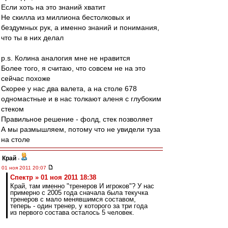
Если хоть на это знаний хватит
Не скилла из миллиона бестолковых и
бездумных рук, а именно знаний и понимания,
что ты в них делал
p.s. Колина аналогия мне не нравится
Более того, я считаю, что совсем не на это
сейчас похоже
Скорее у нас два валета, а на столе 678
одномастные и в нас толкают аленя с глубоким
стеком
Правильное решение - фолд, стек позволяет
А мы размышляем, потому что не увидели туза
на столе
Край
-
01 ноя 2011 20:07
Спектр » 01 ноя 2011 18:38
Край, там именно "тренеров И игроков"? У нас
примерно с 2005 года сначала была текучка
тренеров с мало менявшимся составом,
теперь - один тренер, у которого за три года
из первого состава осталось 5 человек.