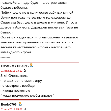
пожалуйста, надо будет на острие атаки -
будьте любезны.
Пойми, дело не в количестве забитых мячей -
Велик вон тоже не великим голеадором до
Спартака был, дело в школе и учителе. И то, и
другое у Ари есть. Дураками после ван Гала не
бывают.
Остаётся надеяться, что мы сможем научиться
максимально правильно использовать этого
весьма качественного игрока - настоящего
командного игрока.
--------
FCSM - MY HEART
-
01 ноя 2011 23:12
З.Ы. Очень жаль ,
что шахтер не смог , игру
не смотрел , вообще
никогда несмотрю
( когда вражеские клубы играют )
Bordo0706
-
01 ноя 2011 23:07