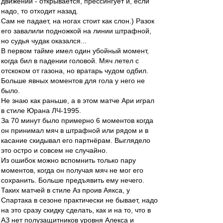
движении - открывается, прессингует и, если
надо, то отходит назад.
Сам не падает, на ногах стоит как слон.) Разок
его завалили подножкой на линии штрафной,
но судья чудак оказался...
В первом тайме имел один убойный момент,
когда бил в падении головой. Мяч летел с
отскоком от газона, но вратарь чудом одбил.
Больше явных моментов для гола у него не
было.
Не знаю как раньше, а в этом матче Ари играл
в стиле Юрана ЛЧ-1995.
За 70 минут было примерно 6 моментов когда
он принимал мяч в штрафной или рядом и в
касание скидывал его партнёрам. Выглядело
это остро и совсем не случайно.
Из ошибок можно вспомнить только пару
моментов, когда он получая мяч не мог его
сохранить. Больше предъявить ему нечего.
Таких матчей в стиле Аз проив Аякса, у
Спартака в сезоне практически не бывает, надо
на это сразу скидку сделать, как и на то, что в
АЗ нет полузащитников уровня Алекса и