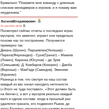
Буквально:"Покажите мне команду с длинным
списком менеджеров и игроков, и я покажу вам
неудачника."
ВасилийВладимирович
-
01 ноя 2011 19:52
Посмотрел сейчас отчеты о последних играх
мусоров, что заметил: играют они предельно
похоже нас по построению. Получается
примерно так:
Дикань (Шунин); Паршивлюк(Уилкшир) -
Пареха(Фернандез) - Сухи(Гранат) – Макеев
(Ломич); Кариока (Юсупов) – де Зуев
(Семьшвов); Д. Комбаров (Кокорин) – Дзюба
(Вороньи) – МакГиди (Самедов); Эменике
(Куранин).
Разница в том, что смотря на наш состав
каждый из вас начал находить неточности
(«Этого не туда поставил», «Этот должен быть
на бенче»), а вот у мусоров реально каждый
матч в одном составе. когда в прошлый раз
удалялся граната, его подменял Рыков, до
этого Епуряну; несколько раз налево выходил