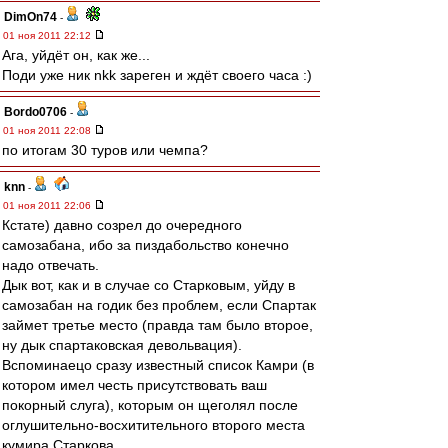
DimOn74
-
01 ноя 2011 22:12
Ага, уйдёт он, как же...
Поди уже ник nkk зареген и ждёт своего часа :)
Bordo0706
-
01 ноя 2011 22:08
по итогам 30 туров или чемпа?
knn
-
01 ноя 2011 22:06
Кстате) давно созрел до очередного
самозабана, ибо за пиздабольство конечно
надо отвечать.
Дык вот, как и в случае со Старковым, уйду в
самозабан на годик без проблем, если Спартак
займет третье место (правда там было второе,
ну дык спартаковская девольвация).
Вспоминаецо сразу известный список Камри (в
котором имел честь присутствовать ваш
покорный слуга), которым он щеголял после
оглушительно-восхитительного второго места
кумира Старкова.