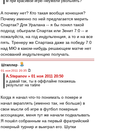
м при красивой игре--неужели увольнять?
А почему нет? Кто такая вообще конюшня?
Почему именно по ней предлагается мерить
Спартак? Для Уралана -- я бы понял такой
подход: обыграли Спартак или Зенит 7:0 -- и
пожалуйста, на год индульгенция, а то и на все
пять. Тренеру же Спартака даже за победу 7:0
над МЮ в каком-нибудь решающем матче нет
оснований индульгенцию получать.
Штиллер
-
01 ноя 2011 20:35
A.Stepanov » 01 ноя 2011 20:50
а давай так, ты в оффлайне покажешь
результат на табле
Когда я начал что-то понимать о покере и
начал вкраплять (именно так, не больше) в
свои мысли об игре в футбол покерные
ассоциации, меня тут же начали подкалывать
Я пошёл собранным на первый фратрийский
покерный турнир и выиграл его. Шутки