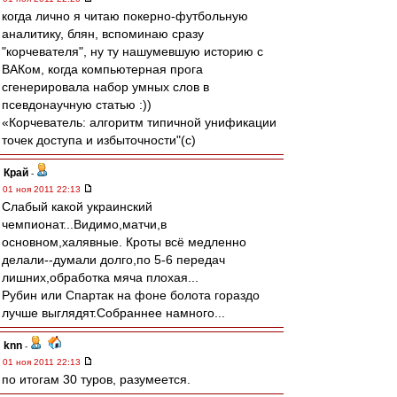
когда лично я читаю покерно-футбольную
аналитику, блян, вспоминаю сразу
"корчевателя", ну ту нашумевшую историю с
ВАКом, когда компьютерная прога
сгенерировала набор умных слов в
псевдонаучную статью :))
«Корчеватель: алгоритм типичной унификации
точек доступа и избыточности"(с)
Край
-
01 ноя 2011 22:13
Слабый какой украинский
чемпионат...Видимо,матчи,в
основном,халявные. Кроты всё медленно
делали--думали долго,по 5-6 передач
лишних,обработка мяча плохая...
Рубин или Спартак на фоне болота гораздо
лучше выглядят.Собраннее намного...
knn
-
01 ноя 2011 22:13
по итогам 30 туров, разумеется.