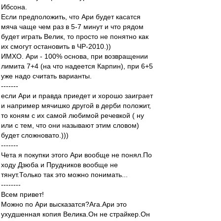
Ибсона.
Если предположить, что Ари будет касатся
мяча чаще чем раз в 5-7 минут и что рядом
будет играть Велик, то просто не понятно как
их смогут остановить в ЧР-2010.))
ИМХО. Ари - 100% основа, при возвращении
лимита 7+4 (на что надеется Карпин), при 6+5
уже надо считать варианты.
-------
если Ари и правда приедет и хорошо заиграет
и например мячишко другой в дерби положит,
то коням с их самой любимой речевкой ( ну
или с тем, что они называют этим словом)
будет сложновато.)))
-------
Чета я покупки этого Ари вообще не понял.По
ходу Дзюба и Прудников вообще не
тянут.Только так это можно понимать...
--------
Всем привет!
Можно по Ари высказатся?Ага.Ари это
ухудшенная копия Велика.Он не страйкер.Он