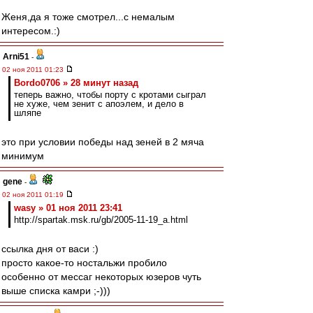
Женя,да я тоже смотрел...с немалым
интересом.:)
Arni51
-
02 ноя 2011 01:23
Bordo0706 » 28 минут назад
теперь важно, чтобы порту с кротами сыграл
не хуже, чем зенит с апоэлем, и дело в
шляпе
это при условии победы над зеней в 2 мяча
минимум
gene
-
02 ноя 2011 01:19
wasy » 01 ноя 2011 23:41
http://spartak.msk.ru/gb/2005-11-19_a.html
ссылка дня от васи :)
просто какое-то ностальжи пробило
особенно от мессаг некоторых юзеров чуть
выше списка камри ;-)))