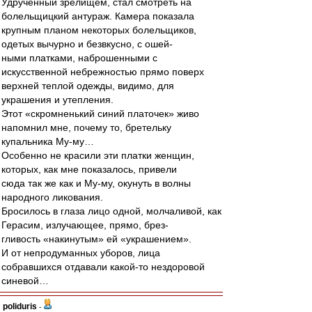
Удрученный зрелищем, стал смотреть на
болельщицкий антураж. Камера показала
крупным планом некоторых болельщиков,
одетых вычурно и безвкусно, с ошей-
ными платками, наброшенными с
искусственной небрежностью прямо поверх
верхней теплой одежды, видимо, для
украшения и утепления.
Этот «скромненький синий платочек» живо
напомнил мне, почему то, бретельку
купальника Му-му…
Особенно не красили эти платки женщин,
которых, как мне показалось, привели
сюда так же как и Му-му, окунуть в волны
народного ликования.
Бросилось в глаза лицо одной, молчаливой, как
Герасим, излучающее, прямо, брез-
гливость «накинутым» ей «украшением».
И от непродуманных уборов, лица
собравшихся отдавали какой-то нездоровой
синевой…
poliduris
-