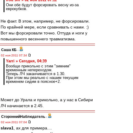
Они обе будут форсировать весну из-за
еврокубков.
Не факт. В этом, например, не форсировали.
По крайней мере, если сравнивать с нами. :)
Вот мы форсировали точно. Оттуда и ноги у
повышенного весеннего травматизма.
Саша КБ
-
02 ноя 2011 07:34
Yarri » Сегодня, 04:39
Вообще прикольно с этим "зимним"
временным непереходом.
Теперь ЛЧ заканчивается в 1.30.
При этом мы реально с нашим текущим
временем сидим в поясное+2.
Может до Урала и прикольно, а у нас в Сибири
ЛЧ начинается в 2.45.
СтороннийНаблюдатель
-
02 ноя 2011 07:04
slava1
, ах для примера....