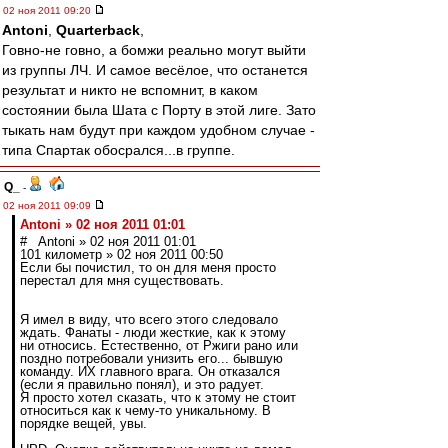
02 ноя 2011 09:20
Antoni
,
Quarterback
,
Говно-не говно, а бомжи реально могут выйти
из группы ЛЧ. И самое весёлое, что останется
результат и никто не вспомнит, в каком
состоянии была Шата с Порту в этой лиге. Зато
тыкать нам будут при каждом удобном случае -
типа Спартак обосрался...в группе.
Q_
-
02 ноя 2011 09:09
Antoni » 02 ноя 2011 01:01
# Antoni » 02 ноя 2011 01:01
101 километр » 02 ноя 2011 00:50
Если бы почистил, то он для меня просто
перестал для мня существовать.
Я имел в виду, что всего этого следовало
ждать. Фанаты - люди жесткие, как к этому
ни относись. Естественно, от Ржиги рано или
поздно потребовали унизить его... бывшую
команду. ИХ главного врага. Он отказался
(если я правильно понял), и это радует.
Я просто хотел сказать, что к этому не стоит
относиться как к чему-то уникальному. В
порядке вещей, увы.