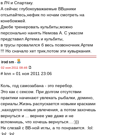
в ЛЧ и Спартаку.
А сейчас глубокоуважаемые ВВшники
отсыпайтесь,нефик по ночам смотреть на
конебомжей.
Дзюбе тренеровать кульбиты,можно
персонально нанять Немова А. С ужасом
представил Артема и кульбиты,
в трусы провалился б весь позвоночник.Артем
!!! Но сначало хет трик,потом эти кувыркания.
irod sm
-
02 ноя 2011 08:46
# knn » 01 ноя 2011 23:06
Коль, год самозабана - это перебор.
Это как с сексом. При долгом отсутствии
практики начинают увлекать рыбалки, домино,
сериалы.Жизнь распускается новыми красками
,находятся новые увлечения, а потом захочешь
вернуться и ... вернее уже даже и не
вспомнишь, что хочешь вернуться....:)))
Не слезай с ВВ-ной иглы, а то понравится. :lol:
:lol: :lol: