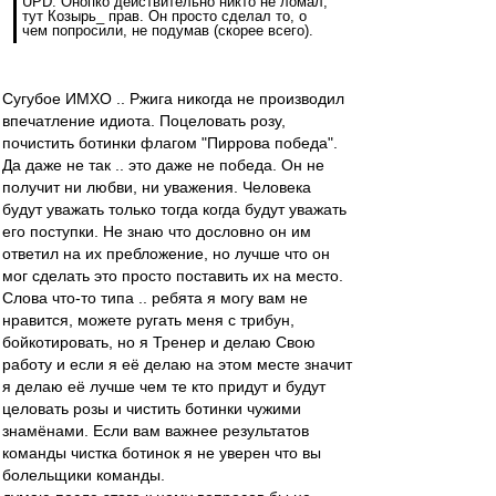
UPD. Онопко действительно никто не ломал,
тут Козырь_ прав. Он просто сделал то, о
чем попросили, не подумав (скорее всего).
Сугубое ИМХО .. Ржига никогда не производил
впечатление идиота. Поцеловать розу,
почистить ботинки флагом "Пиррова победа".
Да даже не так .. это даже не победа. Он не
получит ни любви, ни уважения. Человека
будут уважать только тогда когда будут уважать
его поступки. Не знаю что дословно он им
ответил на их пребложение, но лучше что он
мог сделать это просто поставить их на место.
Слова что-то типа .. ребята я могу вам не
нравится, можете ругать меня с трибун,
бойкотировать, но я Тренер и делаю Свою
работу и если я её делаю на этом месте значит
я делаю её лучше чем те кто придут и будут
целовать розы и чистить ботинки чужими
знамёнами. Если вам важнее результатов
команды чистка ботинок я не уверен что вы
болельщики команды.