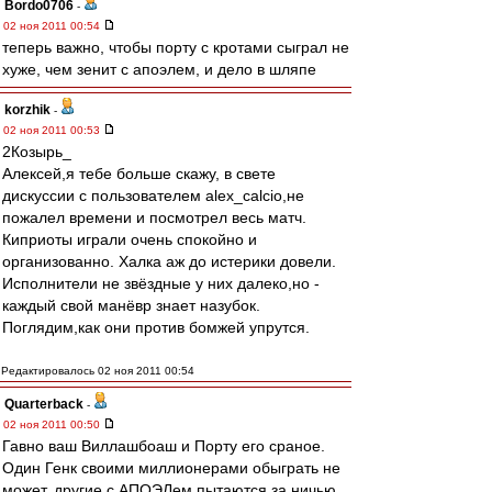
Bordo0706
-
02 ноя 2011 00:54
теперь важно, чтобы порту с кротами сыграл не
хуже, чем зенит с апоэлем, и дело в шляпе
korzhik
-
02 ноя 2011 00:53
2Козырь_
Алексей,я тебе больше скажу, в свете
дискуссии с пользователем alex_calcio,не
пожалел времени и посмотрел весь матч.
Киприоты играли очень спокойно и
организованно. Халка аж до истерики довели.
Исполнители не звёздные у них далеко,но -
каждый свой манёвр знает назубок.
Поглядим,как они против бомжей упрутся.
Редактировалось 02 ноя 2011 00:54
Quarterback
-
02 ноя 2011 00:50
Гавно ваш Виллашбоаш и Порту его сраное.
Один Генк своими миллионерами обыграть не
может, другие с АПОЭЛем пытаются за ничью