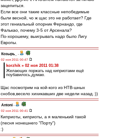
зацепиться.
Если все они такие классные непобедимые
были весной, чо ж щас это не работает? Где
этот гениальный опорник Фернандо, где
Фалькао, почему 3-5 от Арсенала?
По-хорошему, выигрывать надо было Лигу
Европы.
Козырь_
-
02 ноя 2011 00:47
korzhik » 02 ноя 2011 01:38
Желающих поржать над киприотами ещё
поубавилось,думаю.
Щас посмотрим на кой-кого из НТВ-шных
снобов,весело хихикавших две недели назад.:))
Antoni
-
02 ноя 2011 00:41
Киприоты, киприоты, а я маленький такой
(песня нонешнего "Порту")
:)