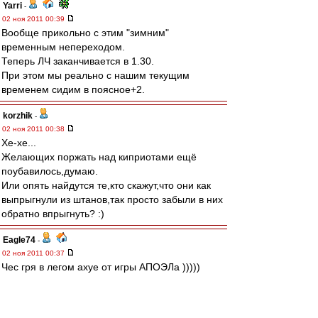
Yarri
-
02 ноя 2011 00:39
Вообще прикольно с этим "зимним"
временным непереходом.
Теперь ЛЧ заканчивается в 1.30.
При этом мы реально с нашим текущим
временем сидим в поясное+2.
korzhik
-
02 ноя 2011 00:38
Хе-хе...
Желающих поржать над киприотами ещё
поубавилось,думаю.
Или опять найдутся те,кто скажут,что они как
выпрыгнули из штанов,так просто забыли в них
обратно впрыгнуть? :)
Eagle74
-
02 ноя 2011 00:37
Чес гря в легом ахуе от игры АПОЭЛа )))))
Ну и Порту - стал говном ))))
Спектр
-