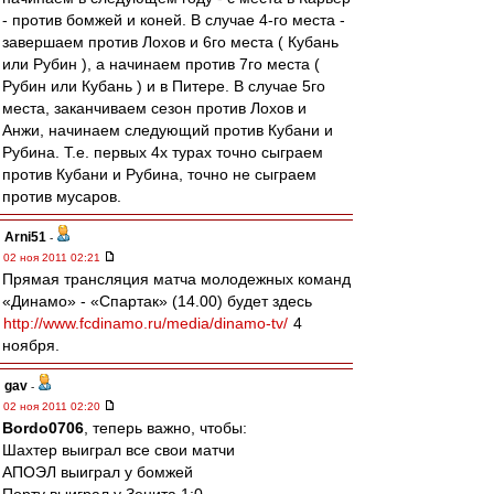
- против бомжей и коней. В случае 4-го места -
завершаем против Лохов и 6го места ( Кубань
или Рубин ), а начинаем против 7го места (
Рубин или Кубань ) и в Питере. В случае 5го
места, заканчиваем сезон против Лохов и
Анжи, начинаем следующий против Кубани и
Рубина. Т.е. первых 4х турах точно сыграем
против Кубани и Рубина, точно не сыграем
против мусаров.
Arni51
-
02 ноя 2011 02:21
Прямая трансляция матча молодежных команд
«Динамо» - «Спартак» (14.00) будет здесь
http://www.fcdinamo.ru/media/dinamo-tv/
4
ноября.
gav
-
02 ноя 2011 02:20
Bordo0706
, теперь важно, чтобы:
Шахтер выиграл все свои матчи
АПОЭЛ выиграл у бомжей