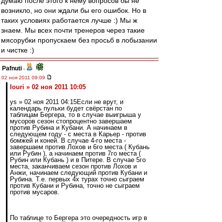
думаю после этого к нему вопросов бы не
возникло, но они ждали бы его ошибок. Но в
таких условиях работается лучше :) Мы ж
знаем. Мы всех почти тренеров через такие
мясорубки пропускаем без просьб в лобызании
и чистке :)
Pafnuti
-
02 ноя 2011 09:09
Iouri » 02 ноя 2011 10:05
ys » 02 ноя 2011 04:15Если не врут, и
календарь пульки будет свёрстан по
таблицам Бергера, то в случае выигрыша у
мусоров сезон стопроцентно завершаем
против Рубина и Кубани. А начинаем в
следующем году - с места в Карьер - против
бомжей и коней. В случае 4-го места -
завершаем против Лохов и 6го места ( Кубань
или Рубин ), а начинаем против 7го места (
Рубин или Кубань ) и в Питере. В случае 5го
места, заканчиваем сезон против Лохов и
Анжи, начинаем следующий против Кубани и
Рубина. Т.е. первых 4х турах точно сыграем
против Кубани и Рубина, точно не сыграем
против мусаров.
По таблице то Бергера это очередность игр в