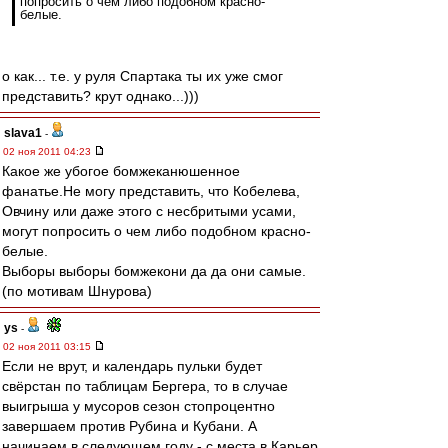
попросить о чем либо подобном красно-
белые.
о как... т.е. у руля Спартака ты их уже смог
представить? крут однако...)))
slava1
-
02 ноя 2011 04:23
Какое же убогое бомжеканюшенное
фанатье.Не могу представить, что Кобелева,
Овчину или даже этого с несбритыми усами,
могут попросить о чем либо подобном красно-
белые.
Выборы выборы бомжекони да да они самые.
(по мотивам Шнурова)
ys
-
02 ноя 2011 03:15
Если не врут, и календарь пульки будет
свёрстан по таблицам Бергера, то в случае
выигрыша у мусоров сезон стопроцентно
завершаем против Рубина и Кубани. А
начинаем в следующем году - с места в Карьер