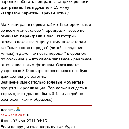
паренек побегать-поиграть, а старики решили
доигрывать. Так и докатали 15 минут
квадратом Кариока-Пареха-Сухи-ДК.
Матч выигран в первом тайме. В котором, как и
во всем матче, слово "переиграли" вовсе не
означает "переиграли в пас". И который
отлично показывает цену таким показателям
как "количество передач" (читай - владение
мячом) и даже "точность передач" в среднем
по больнице:) А что самое забавное - реальное
отношение к этим фетишам. Оказывается,
уверенные 3-0 по игре перевешивают любую
декларативную эстетику.
Значение имеют только голевые моменты и
процент их реализации. Вор должен сидеть в
тюрьме, счет должен быть 3-1 - и людей не
беспокоит, каким образом:)
irod sm
-
02 ноя 2011 06:11
# ys » 02 ноя 2011 04:15
Если не врут, и календарь пульки будет