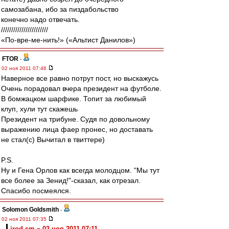
самозабана, ибо за пиздабольство
конечно надо отвечать.
///////////////////////
«По-вре-ме-нить!» («Альтист Данилов»)
FTOR
-
02 ноя 2011 07:46
Наверное все равно потрут пост, но выскажусь
Очень порадовал вчера президент на футболе.
В бомжацком шарфике. Топит за любимый
клуп, хули тут скажешь
Президент на трибуне. Судя по довольному
выражению лица фаер пронес, но доставать
не стал(с) Вычитал в твиттере)
P.S.
Ну и Гена Орлов как всегда молодцом. "Мы тут
все более за Зенид!"-сказал, как отрезал.
Спасибо посмеялся.
Solomon Goldsmith
-
02 ноя 2011 07:35
irod sm » 02 ноя 2011 07:11