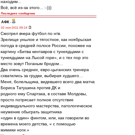
находим...
Всё, всё из-за этого... :-)))
Последнее сообщение
АФК
-
02 ноя 2011 09:24
Смотрел вчера футбол по нтв.
Зрелище унылое и тягостное, как ноябрьская
погода в средней полосе России, похожее на
картину «Битва кентавров с тунеядцами с
тунеядцами на Лысой горе», и с тех пор это
место зовут Поганым бродом…
Два очень средних, евро-цыганских тренера
схватились за грудки, выбирая худшего…
Меня, болельщика, видевшего всего два матча
Бориса Татушина против ДК и
родного ему Спартака, в составе Молдовы,
просто потрясает полное отсутствие
индивидуального мастерства, патологическое
неумение обыграть защитника
«один в один» финтом, или, как говорили во
времена моего детства, « с помощью
мимики ноги.»