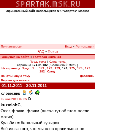
Официальный сайт болельщиков ФК "Спартак" Москва
Полная версия
Вход
•
Регистрация
FAQ
•
Поиск
Общение на сайте
Гостевая книга ВВ
»
Пред. тема
|
След. тема
Страница
174
из
182
[ Сообщений: 9069 ]
На страницу
Пред.
1
...
171
,
172
,
173
,
174
,
175
,
176
,
177
...
182
След.
Начать новую тему
Добавить
Версия для печати
01.11.2011 - 30.11.2011
словесник
-
02 ноя 2011 09:35
kuzmichC
,
Олег, фляки, фляки (писал тут об этом после
матча).
Кульбит = банальный кувырок.
Всё из-за того, что мы слов правильных не