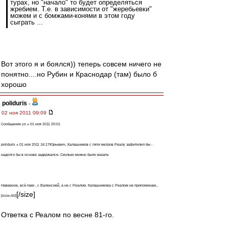
турах, но "начало" то будет определяться
жребием. Т.е. в зависимости от "жеребьевки"
можем и с бомжами-конями в этом году
сыграть ...
Вот этого я и боялся)) теперь совсем ничего не
понятно....но Рубин и Краснодар (там) было б
хорошо
poliduris
-
02 ноя 2011 09:09
Сообщение ys » 01 ноя 2011 20:01
poliduris » 01 ноя 2011 16:17Юрьевич, Калашников с пяти метров Реалу зафитилил бы -
надолго бы в основе задержался. Сколько можно было мазать
Наверное, всё-таки , с Валенсией, а не с Реалом. Калашникова с Реалом не припоминаю..
[/size]
[size=50]
Ответка с Реалом по весне 81-го.