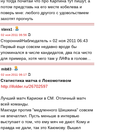
ну тогда почитай что про Карпина тут пишут, а
потом представь на его месте кобелева и
поверь мне: любого другого с удовольствием
захотят прогнуть
slava1
-
02 ноя 2011 06:56
СтороннийНаблюдатель » 02 ноя 2011 06:43
Первый еще совсем недавно вроде бы
упоминался в числе кандидатов, два пса чисто
для примера, хотя чего там у ЛАФа в голове...
mib83
-
02 ноя 2011 06:17
Статистика матча с Локомотивом
http://ifolder.ru/26702597
Лучший матч Кариоки в СМ. Отличный матч
всей команды.
Макгиди против "медленного Шишкина" совсем
не впечатлил. Пусть меньше в интервью
выступает о том, что ему мяч не дают. Кому и
правда не дали, так это Каюмову. Вышел