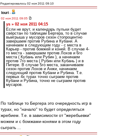
Редактировалось 02 ноя 2011 09:10
Iouri
-
02 ноя 2011 09:05
ys » 02 ноя 2011 04:15
Если не врут, и календарь пульки будет
свёрстан по таблицам Бергера, то в случае
выигрыша у мусоров сезон стопроцентно
завершаем против Рубина и Кубани. А
начинаем в следующем году - с места в
Карьер - против бомжей и коней. В случае 4-
го места - завершаем против Лохов и 6го
места ( Кубань или Рубин ), а начинаем
против 7го места ( Рубин или Кубань ) и в
Питере. В случае 5го места, заканчиваем
сезон против Лохов и Анжи, начинаем
следующий против Кубани и Рубина. Т.е.
первых 4х турах точно сыграем против
Кубани и Рубина, точно не сыграем против
мусаров.
По таблице то Бергера это очередность игр в
турах, но "начало" то будет определяться
жребием. Т.е. в зависимости от "жеребьевки"
можем и с бомжами-конями в этом году
сыграть ...