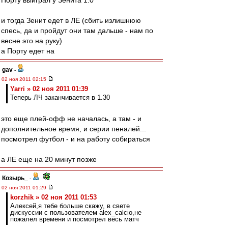
Порту выиграл у Зенита 1:0
и тогда Зенит едет в ЛЕ (сбить излишнюю
спесь, да и пройдут они там дальше - нам по
весне это на руку)
а Порту едет на
gav
-
02 ноя 2011 02:15
Yarri » 02 ноя 2011 01:39
Теперь ЛЧ заканчивается в 1.30
это еще плей-офф не началась, а там - и
дополнительное время, и серии пеналей...
посмотрел футбол - и на работу собираться
а ЛЕ еще на 20 минут позже
Козырь_
-
02 ноя 2011 01:29
korzhik » 02 ноя 2011 01:53
Алексей,я тебе больше скажу, в свете
дискуссии с пользователем alex_calcio,не
пожалел времени и посмотрел весь матч