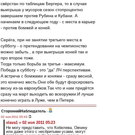
свёрстан по таблицам Бергера, то в случае
выигрыша у мусоров сезон стопроцентно
завершаем против Рубина и Кубани. А
начинаем в следующем году - с места в карьер
- против бомжей и коней.
Серёга, при не занятии третьего места в
субботу - о претендовании на чемпионство
можно забыть , а при выигрыше коней так и
про второе тоже.
Тогда только борьба за третье - максимум.
Победа в субботу - это "да" ЛЧ перспективам.
А встреча с бомжами и конями - сразу весной,
это конечно жесть.Они обе будут форсировать
весну из-за еврокубков.Так что и нам придётся
сразу на март выходить во всеоружии.И лучше
конечно играть в Луже, чем в Питере.
СтороннийНаблюдатель
-
02 ноя 2011 05:43
slava1 » 02 ноя 2011 05:23
Не могу представить, что Кобелева, Овчину
или даже этого с несбритыми усами, могут