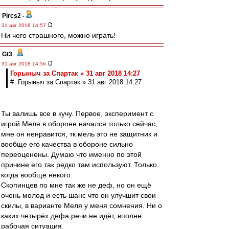
Pircs2
-
31 авг 2018 14:57
Ни чего страшного, можно играть!
Gt3
-
31 авг 2018 14:56
Горыныч за Спартак » 31 авг 2018 14:27
# Горыныч за Спартак » 31 авг 2018 14:27
Ты валишь все в кучу. Первое, эксперимент с
игрой Меля в обороне начался только сейчас,
мне он ненравится, тк мель это не защитник и
вообще его качества в обороне сильно
переоценены. Думаю что именно по этой
причине его так редко там используют. Только
когда вообще некого.
Скопинцев по мне так же не деф, но он ещё
очень молод и есть шанс что он улучшит свои
скилы, в варианте Меля у меня сомнения. Ни о
каких четырёх дефа речи не идёт, вполне
рабочая ситуация.