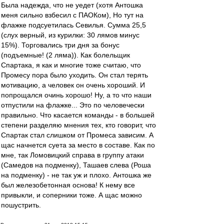
Была надежда, что не уедет (хотя Антошка
меня сильно взбесил с ПАОКом), Но тут на
флажке подсуетилась Севилья. Сумма 25,5
(слух верный, из курилки: 30 лямов минус
15%). Торговались три дня за бонус
(подъемные! (2 ляма)). Как болельщик
Спартака, я как и многие тоже считаю, что
Промесу пора было уходить. Он стал терять
мотивацию, а человек он очень хороший. И
попрощался очинь хорошо! Ну, а то что наши
отпустили на флажке... Это по человечески
правильно. Что касается команды - в большей
степени разделяю мнения тех, кто говорит, что
Спартак стал слишком от Промеса зависим. А
щас начнется суета за место в составе. Как по
мне, так Ломовицкий справа в группу атаки
(Самедов на подменку), Ташаев слева (Роша
на подменку) - не так уж и плохо. Антошка же
был железобетонная основа! К нему все
привыкли, и соперники тоже. А щас можно
пошустрить.