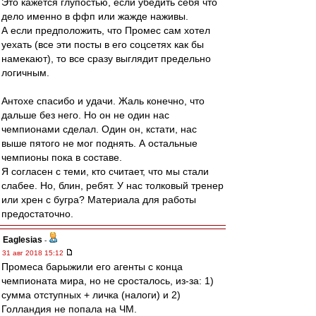
Это кажется глупостью, если убедить себя что
дело именно в ффп или жажде наживы.
А если предположить, что Промес сам хотел
уехать (все эти посты в его соцсетях как бы
намекают), то все сразу выглядит предельно
логичным.
Антохе спасибо и удачи. Жаль конечно, что
дальше без него. Но он не один нас
чемпионами сделал. Один он, кстати, нас
выше пятого не мог поднять. А остальные
чемпионы пока в составе.
Я согласен с теми, кто считает, что мы стали
слабее. Но, блин, ребят. У нас толковый тренер
или хрен с бугра? Материала для работы
предостаточно.
Eaglesias
-
31 авг 2018 15:12
Промеса барыжили его агенты с конца
чемпионата мира, но не сросталось, из-за: 1)
сумма отступных + личка (налоги) и 2)
Голландия не попала на ЧМ.