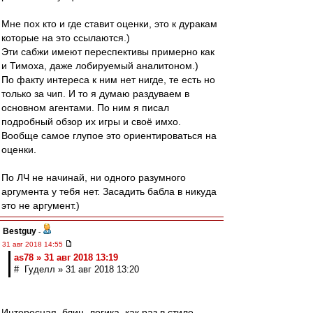
Мне пох кто и где ставит оценки, это к дуракам
которые на это ссылаются.)
Эти сабжи имеют переспективы примерно как
и Тимоха, даже лобируемый аналитоном.)
По факту интереса к ним нет нигде, те есть но
только за чип. И то я думаю раздуваем в
основном агентами. По ним я писал
подробный обзор их игры и своё имхо.
Вообще самое глупое это ориентироваться на
оценки.
По ЛЧ не начинай, ни одного разумного
аргумента у тебя нет. Засадить бабла в никуда
это не аргумент.)
Bestguy
-
31 авг 2018 14:55
as78 » 31 авг 2018 13:19
# Гуделл » 31 авг 2018 13:20
Интересная, блин, логика, как раз в стиле