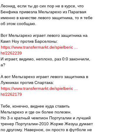
Леонид, если ты до сих пор не в курсе, что
Бенфика привезла Мельгарехо из Парагвая
именно в качестве левого защитника, то я тебе
об этом сообщаю.
Вот Мельгарехо играет левого защитника на
Камп Ноу против Барселоны:
https://www.transfermarkt.de/spielberic ...
ht/2262239
И играет, видимо, неплохо, раз 0:0 закончили,
а?
А вот Мельгарехо играет левого защитника в
Лужниках против Спартака:
https://www.transfermarkt.de/spielberic ...
ht/2262179
Тебе, конечно, виднее куда ставить
Мельгарехо и где он более полезен.
Но 3-х кратный чемпион Португалии и лучший
тренер Португалии-2010 Жорже Жезуш думает
по другому. Наверное, он просто в футболе не