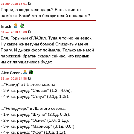
31 авг 2018 15:01
Парни, а когда календарь? Есть какие то
намётки. Какой матч без зрителей попадает?
krash
-
31 авг 2018 15:00
Бля, Горыныч сГЛАЗил. Туда я точно не ездок.
Ну какие же везуны бомжи! Спиздить у меня
Прагу. И дырка форт поймала. Только мне мой
парижский братан сказал сейчас, что кирдык
им от лягушатников будет.
Alex Green
-
31 авг 2018 14:58
..."Рапид" в ЛЕ этого сезона:
- 3-й кв. раунд: "Слован" (1:2г, 4:0д);
- 4-й кв. раунд: "Стяуа" (3:1д, 1:2г).
..."Рейнджерс" в ЛЕ этого сезона:
- 1-й кв. раунд: "Шкупи" (2:0д, 0:0г);
- 2-й кв. раунд: "Осиек" (1:0г, 1:1д);
- 3-й кв. раунд: "Марибор" (3:1д, 0:0г)
- 4-й кв. раунд: "Уфа" (1:0д, 1:1г).