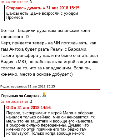
31 авг 2018 15:22
Стараюсь думать » 31 авг 2018 15:15
шансы есть ,даже возросли с уходом
Промеса
Вот-вот. Впарили дурачкам испанским коня
троянского :D
Черт, придется теперь на ЧИ поглядывать, как
там Антоха будет рвать Реалы с Барсами.
Такого трансфера у нас и не было считай. Был
Видич в МЮ, но наблюдать за игрой защитника
совсем не то, что за нападающим. Если он,
конечно, место в основе добудет ;)
Редактировалось 31 авг 2018 15:25
Горыныч за Спартак
-
31 авг 2018 15:18
Gt3 » 31 авг 2018 14:56
Первое, эксперимент с игрой Меля в обороне
начался только сейчас, мне он ненравится, тк
мель это не защитник и вообще его качества
в обороне сильно переоценены. Думаю что
именно по этой причине его так редко там
используют. Только когда вообще некого.