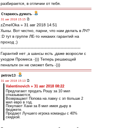
разбирается, в отличии от тебя.
Стараюсь думать
-
31 авг 2018 15:15
zZmeIOka » 31 авг 2018 14:51
Хыхы. Вот честно, парни, что нам делать в ЛЧ?
:D тут в группе ЛЕ-то никаких гарантий на
проход ;)
--------------------------------------------------------
Гарантий нет ,а шансы есть ,даже возросли с
уходом Промеса -))) Теперь решающий
пенальти он не сможет бить -)))
petrov13
-
31 авг 2018 15:13
Valentinovich » 31 авг 2018 08:22
Предлагают продать Рошу за 10 мил
отказываются.
Возвращают Попова на лавку с зп больше 2
мил евро в год.
Покупают Хани за 8 мил имея дыру в
бюджете.
Продают Лучшего игрока команды с 40%
скидкой.