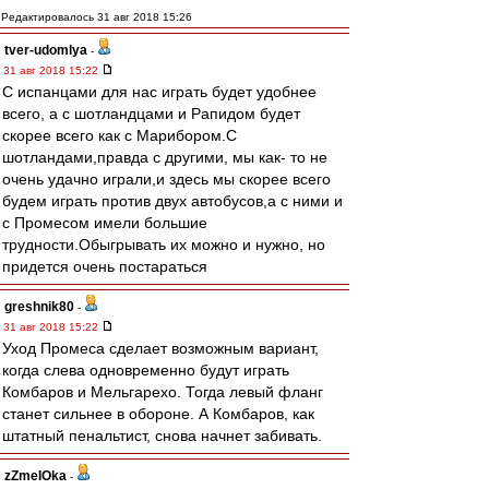
Редактировалось 31 авг 2018 15:26
tver-udomlya
-
31 авг 2018 15:22
С испанцами для нас играть будет удобнее
всего, а с шотландцами и Рапидом будет
скорее всего как с Марибором.С
шотландами,правда с другими, мы как- то не
очень удачно играли,и здесь мы скорее всего
будем играть против двух автобусов,а с ними и
с Промесом имели большие
трудности.Обыгрывать их можно и нужно, но
придется очень постараться
greshnik80
-
31 авг 2018 15:22
Уход Промеса сделает возможным вариант,
когда слева одновременно будут играть
Комбаров и Мельгарехо. Тогда левый фланг
станет сильнее в обороне. А Комбаров, как
штатный пенальтист, снова начнет забивать.
zZmeIOka
-