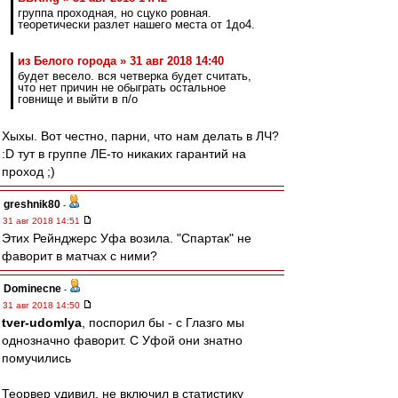
группа проходная, но сцуко ровная.
теоретически разлет нашего места от 1до4.
из Белого города » 31 авг 2018 14:40
будет весело. вся четверка будет считать,
что нет причин не обыграть остальное
говнище и выйти в п/о
Хыхы. Вот честно, парни, что нам делать в ЛЧ?
:D тут в группе ЛЕ-то никаких гарантий на
проход ;)
greshnik80
-
31 авг 2018 14:51
Этих Рейнджерс Уфа возила. "Спартак" не
фаворит в матчах с ними?
Dominecne
-
31 авг 2018 14:50
tver-udomlya
, поспорил бы - с Глазго мы
однозначно фаворит. С Уфой они знатно
помучились
Теорвер удивил, не включил в статистику