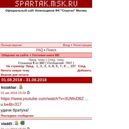
Официальный сайт болельщиков ФК "Спартак" Москва
Полная версия
Вход
•
Регистрация
FAQ
•
Поиск
Общение на сайте
Гостевая книга ВВ
»
Пред. тема
|
След. тема
Страница
5
из
157
[ Сообщений: 7807 ]
На страницу
Пред.
1
,
2
,
3
,
4
,
5
,
6
,
7
,
8
...
157
След.
Начать новую тему
Добавить
Версия для печати
01.08.2018 - 31.08.2018
kvzakhar
-
31 авг 2018 15:29
https://www.youtube.com/watch?v=XUWxD8Z ...
u.be&t=317
удачи братуха!
Последнее сообщение
vlad45
-