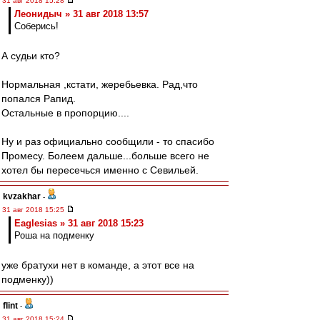
31 авг 2018 15:28
Леонидыч » 31 авг 2018 13:57
Соберись!
А судьи кто?
Нормальная ,кстати, жеребьевка. Рад,что
попался Рапид.
Остальные в пропорцию....
Ну и раз официально сообщили - то спасибо
Промесу. Болеем дальше...больше всего не
хотел бы пересечься именно с Севильей.
kvzakhar
-
31 авг 2018 15:25
Eaglesias » 31 авг 2018 15:23
Роша на подменку
уже братухи нет в команде, а этот все на
подменку))
flint
-
31 авг 2018 15:24