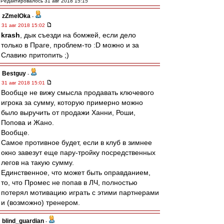
Редактировалось 31 авг 2018 15:15
zZmeIOka
-
31 авг 2018 15:02
krash
, дык съезди на бомжей, если дело
только в Праге, проблем-то :D можно и за
Славию притопить ;)
Bestguy
-
31 авг 2018 15:01
Вообще не вижу смысла продавать ключевого
игрока за сумму, которую примерно можно
было выручить от продажи Ханни, Роши,
Попова и Жано.
Вообще.
Самое противное будет, если в клуб в зимнее
окно завезут еще пару-тройку посредственных
легов на такую сумму.
Единственное, что может быть оправданием,
то, что Промес не попав в ЛЧ, полностью
потерял мотивацию играть с этими партнерами
и (возможно) тренером.
blind_guardian
-