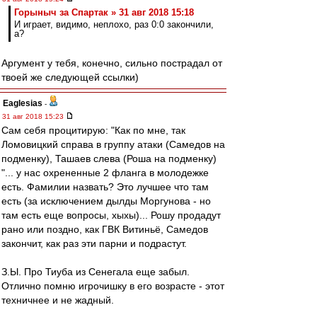
Горыныч за Спартак » 31 авг 2018 15:18
И играет, видимо, неплохо, раз 0:0 закончили,
а?
Аргумент у тебя, конечно, сильно пострадал от
твоей же следующей ссылки)
Eaglesias
-
31 авг 2018 15:23
Сам себя процитирую: "Как по мне, так
Ломовицкий справа в группу атаки (Самедов на
подменку), Ташаев слева (Роша на подменку)
"... у нас охрененные 2 фланга в молодежке
есть. Фамилии назвать? Это лучшее что там
есть (за исключением дылды Моргунова - но
там есть еще вопросы, хыхы)... Рошу продадут
рано или поздно, как ГВК Витиньё, Самедов
закончит, как раз эти парни и подрастут.
З.Ы. Про Тиуба из Сенегала еще забыл.
Отлично помню игрочишку в его возрасте - этот
техничнее и не жадный.