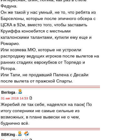
Федуна.
Он же такой у нас умный, не то, что ребята из
Барселоны, которые после эпичного обсера с
ЦСКА в 92м, вместо того, чтобы заставить
Круиффа коноебится с местными
каталонскими талантами, купили ему еще и
Ромарио.
Или хозяева МЮ, которые не устроили
распродажу ведущих игроков после вылетов на
ранних стадиях еврокубков от Торпедо и
Ротора.
Или Тапи, не продавший Папена с Десайи
после вылета от пражской Спарты.
Berloga
-
31 авг 2018 14:53
Жеребий ле так себе, надеялся на паок( По
итогу соперники не самые сильные из
возможных, в плане вывески не о чем,
буднично всё.
BBKing
-