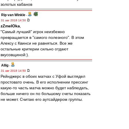
золотых кабанов
Rip van Winkle
-
31 авг 2018 14:50
zZmeIOka
,
"Самый лучший" игрок неизбежно
превращается в "самого полезного". В этом
Алексу с Квинси не равняться. Все же
остальные критерии сильно отдают
вкусовщиной:).
Allig
-
31 авг 2018 14:50
Рейнджерс в обоих матчах с Уфой выглядел
простовато очень. В его исполнении прессинг
какую-то часть матча можно будет наблюдать,
больше ничего он по большому счеты показать
не может. Считаю его аутсайдером группы.
Что такое Вильяреал и Рапид в этом сезоне -
непонятно. Что такое Спартак без Промеса -
тоже не очень ясно.