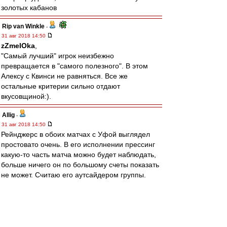
золотых кабанов
Rip van Winkle
-
31 авг 2018 14:50
zZmeIOka
,
"Самый лучший" игрок неизбежно
превращается в "самого полезного". В этом
Алексу с Квинси не равняться. Все же
остальные критерии сильно отдают
вкусовщиной:).
Allig
-
31 авг 2018 14:50
Рейнджерс в обоих матчах с Уфой выглядел
простовато очень. В его исполнении прессинг
какую-то часть матча можно будет наблюдать,
больше ничего он по большому счеты показать
не может. Считаю его аутсайдером группы.
Что такое Вильяреал и Рапид в этом сезоне -
непонятно. Что такое Спартак без Промеса -
тоже не очень ясно.