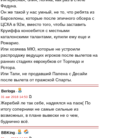
Федуна.
Он же такой у нас умный, не то, что ребята из
Барселоны, которые после эпичного обсера с
ЦСКА в 92м, вместо того, чтобы заставить
Круиффа коноебится с местными
каталонскими талантами, купили ему еще и
Ромарио.
Или хозяева МЮ, которые не устроили
распродажу ведущих игроков после вылетов на
ранних стадиях еврокубков от Торпедо и
Ротора.
Или Тапи, не продавший Папена с Десайи
после вылета от пражской Спарты.
Berloga
-
31 авг 2018 14:53
Жеребий ле так себе, надеялся на паок( По
итогу соперники не самые сильные из
возможных, в плане вывески не о чем,
буднично всё.
BBKing
-