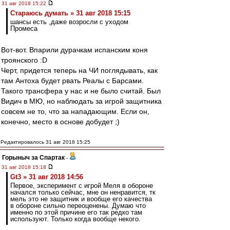
31 авг 2018 15:22
Стараюсь думать » 31 авг 2018 15:15
шансы есть ,даже возросли с уходом
Промеса
Вот-вот. Впарили дурачкам испанским коня
троянского :D
Черт, придется теперь на ЧИ поглядывать, как
там Антоха будет рвать Реалы с Барсами.
Такого трансфера у нас и не было считай. Был
Видич в МЮ, но наблюдать за игрой защитника
совсем не то, что за нападающим. Если он,
конечно, место в основе добудет ;)
Редактировалось 31 авг 2018 15:25
Горыныч за Спартак
-
31 авг 2018 15:18
Gt3 » 31 авг 2018 14:56
Первое, эксперимент с игрой Меля в обороне
начался только сейчас, мне он ненравится, тк
мель это не защитник и вообще его качества
в обороне сильно переоценены. Думаю что
именно по этой причине его так редко там
используют. Только когда вообще некого.