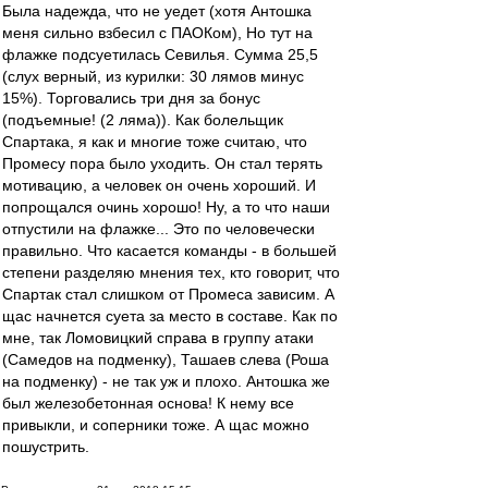
Была надежда, что не уедет (хотя Антошка
меня сильно взбесил с ПАОКом), Но тут на
флажке подсуетилась Севилья. Сумма 25,5
(слух верный, из курилки: 30 лямов минус
15%). Торговались три дня за бонус
(подъемные! (2 ляма)). Как болельщик
Спартака, я как и многие тоже считаю, что
Промесу пора было уходить. Он стал терять
мотивацию, а человек он очень хороший. И
попрощался очинь хорошо! Ну, а то что наши
отпустили на флажке... Это по человечески
правильно. Что касается команды - в большей
степени разделяю мнения тех, кто говорит, что
Спартак стал слишком от Промеса зависим. А
щас начнется суета за место в составе. Как по
мне, так Ломовицкий справа в группу атаки
(Самедов на подменку), Ташаев слева (Роша
на подменку) - не так уж и плохо. Антошка же
был железобетонная основа! К нему все
привыкли, и соперники тоже. А щас можно
пошустрить.