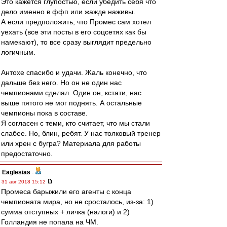
Это кажется глупостью, если убедить себя что
дело именно в ффп или жажде наживы.
А если предположить, что Промес сам хотел
уехать (все эти посты в его соцсетях как бы
намекают), то все сразу выглядит предельно
логичным.
Антохе спасибо и удачи. Жаль конечно, что
дальше без него. Но он не один нас
чемпионами сделал. Один он, кстати, нас
выше пятого не мог поднять. А остальные
чемпионы пока в составе.
Я согласен с теми, кто считает, что мы стали
слабее. Но, блин, ребят. У нас толковый тренер
или хрен с бугра? Материала для работы
предостаточно.
Eaglesias
-
31 авг 2018 15:12
Промеса барыжили его агенты с конца
чемпионата мира, но не сросталось, из-за: 1)
сумма отступных + личка (налоги) и 2)
Голландия не попала на ЧМ.