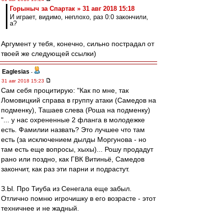
Горыныч за Спартак » 31 авг 2018 15:18
И играет, видимо, неплохо, раз 0:0 закончили,
а?
Аргумент у тебя, конечно, сильно пострадал от
твоей же следующей ссылки)
Eaglesias
-
31 авг 2018 15:23
Сам себя процитирую: "Как по мне, так
Ломовицкий справа в группу атаки (Самедов на
подменку), Ташаев слева (Роша на подменку)
"... у нас охрененные 2 фланга в молодежке
есть. Фамилии назвать? Это лучшее что там
есть (за исключением дылды Моргунова - но
там есть еще вопросы, хыхы)... Рошу продадут
рано или поздно, как ГВК Витиньё, Самедов
закончит, как раз эти парни и подрастут.
З.Ы. Про Тиуба из Сенегала еще забыл.
Отлично помню игрочишку в его возрасте - этот
техничнее и не жадный.