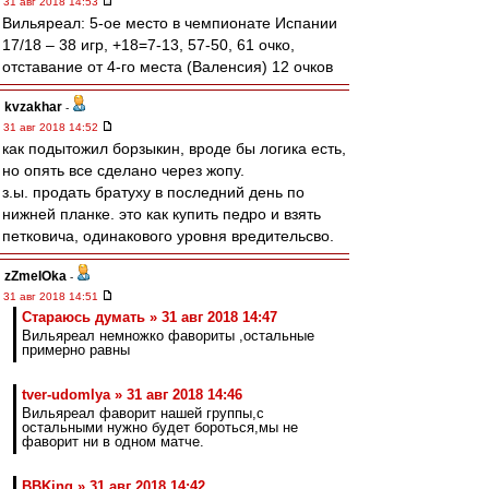
31 авг 2018 14:53
Вильяреал: 5-ое место в чемпионате Испании
17/18 – 38 игр, +18=7-13, 57-50, 61 очко,
отставание от 4-го места (Валенсия) 12 очков
kvzakhar
-
31 авг 2018 14:52
как подытожил борзыкин, вроде бы логика есть,
но опять все сделано через жопу.
з.ы. продать братуху в последний день по
нижней планке. это как купить педро и взять
петковича, одинакового уровня вредительсво.
zZmeIOka
-
31 авг 2018 14:51
Стараюсь думать » 31 авг 2018 14:47
Вильяреал немножко фавориты ,остальные
примерно равны
tver-udomlya » 31 авг 2018 14:46
Вильяреал фаворит нашей группы,с
остальными нужно будет бороться,мы не
фаворит ни в одном матче.
BBKing » 31 авг 2018 14:42