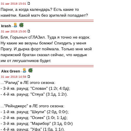
31 авг 2018 15:01
Парни, а когда календарь? Есть какие то
намётки. Какой матч без зрителей попадает?
krash
-
31 авг 2018 15:00
Бля, Горыныч сГЛАЗил. Туда я точно не ездок.
Ну какие же везуны бомжи! Спиздить у меня
Прагу. И дырка форт поймала. Только мне мой
парижский братан сказал сейчас, что кирдык
им от лягушатников будет.
Alex Green
-
31 авг 2018 14:58
..."Рапид" в ЛЕ этого сезона:
- 3-й кв. раунд: "Слован" (1:2г, 4:0д);
- 4-й кв. раунд: "Стяуа" (3:1д, 1:2г).
..."Рейнджерс" в ЛЕ этого сезона:
- 1-й кв. раунд: "Шкупи" (2:0д, 0:0г);
- 2-й кв. раунд: "Осиек" (1:0г, 1:1д);
- 3-й кв. раунд: "Марибор" (3:1д, 0:0г)
- 4-й кв. раунд: "Уфа" (1:0д, 1:1г).