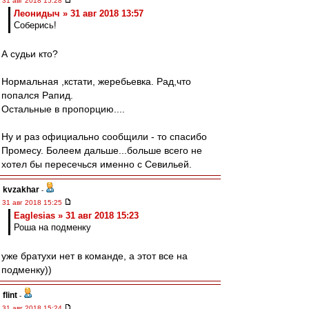
31 авг 2018 15:28
Леонидыч » 31 авг 2018 13:57
Соберись!
А судьи кто?
Нормальная ,кстати, жеребьевка. Рад,что
попался Рапид.
Остальные в пропорцию....
Ну и раз официально сообщили - то спасибо
Промесу. Болеем дальше...больше всего не
хотел бы пересечься именно с Севильей.
kvzakhar
-
31 авг 2018 15:25
Eaglesias » 31 авг 2018 15:23
Роша на подменку
уже братухи нет в команде, а этот все на
подменку))
flint
-
31 авг 2018 15:24