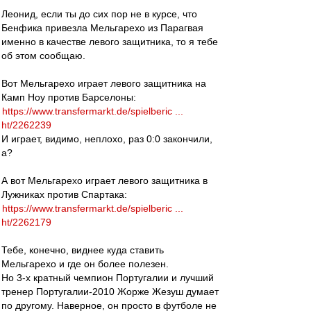
Леонид, если ты до сих пор не в курсе, что
Бенфика привезла Мельгарехо из Парагвая
именно в качестве левого защитника, то я тебе
об этом сообщаю.
Вот Мельгарехо играет левого защитника на
Камп Ноу против Барселоны:
https://www.transfermarkt.de/spielberic ...
ht/2262239
И играет, видимо, неплохо, раз 0:0 закончили,
а?
А вот Мельгарехо играет левого защитника в
Лужниках против Спартака:
https://www.transfermarkt.de/spielberic ...
ht/2262179
Тебе, конечно, виднее куда ставить
Мельгарехо и где он более полезен.
Но 3-х кратный чемпион Португалии и лучший
тренер Португалии-2010 Жорже Жезуш думает
по другому. Наверное, он просто в футболе не