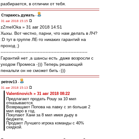
разбирается, в отличии от тебя.
Стараюсь думать
-
31 авг 2018 15:15
zZmeIOka » 31 авг 2018 14:51
Хыхы. Вот честно, парни, что нам делать в ЛЧ?
:D тут в группе ЛЕ-то никаких гарантий на
проход ;)
--------------------------------------------------------
Гарантий нет ,а шансы есть ,даже возросли с
уходом Промеса -))) Теперь решающий
пенальти он не сможет бить -)))
petrov13
-
31 авг 2018 15:13
Valentinovich » 31 авг 2018 08:22
Предлагают продать Рошу за 10 мил
отказываются.
Возвращают Попова на лавку с зп больше 2
мил евро в год.
Покупают Хани за 8 мил имея дыру в
бюджете.
Продают Лучшего игрока команды с 40%
скидкой.