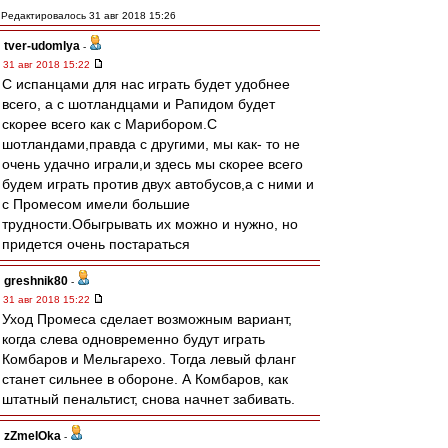
Редактировалось 31 авг 2018 15:26
tver-udomlya
-
31 авг 2018 15:22
С испанцами для нас играть будет удобнее
всего, а с шотландцами и Рапидом будет
скорее всего как с Марибором.С
шотландами,правда с другими, мы как- то не
очень удачно играли,и здесь мы скорее всего
будем играть против двух автобусов,а с ними и
с Промесом имели большие
трудности.Обыгрывать их можно и нужно, но
придется очень постараться
greshnik80
-
31 авг 2018 15:22
Уход Промеса сделает возможным вариант,
когда слева одновременно будут играть
Комбаров и Мельгарехо. Тогда левый фланг
станет сильнее в обороне. А Комбаров, как
штатный пенальтист, снова начнет забивать.
zZmeIOka
-