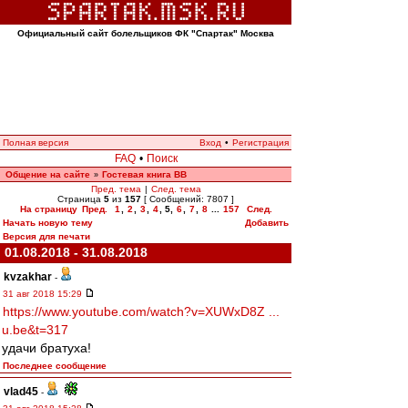
Официальный сайт болельщиков ФК "Спартак" Москва
Полная версия
Вход
•
Регистрация
FAQ
•
Поиск
Общение на сайте
Гостевая книга ВВ
»
Пред. тема
|
След. тема
Страница
5
из
157
[ Сообщений: 7807 ]
На страницу
Пред.
1
,
2
,
3
,
4
,
5
,
6
,
7
,
8
...
157
След.
Начать новую тему
Добавить
Версия для печати
01.08.2018 - 31.08.2018
kvzakhar
-
31 авг 2018 15:29
https://www.youtube.com/watch?v=XUWxD8Z ...
u.be&t=317
удачи братуха!
Последнее сообщение
vlad45
-