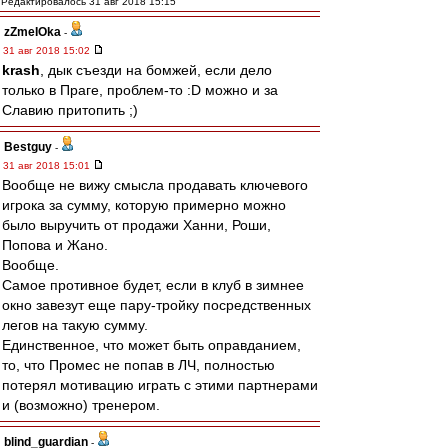
Редактировалось 31 авг 2018 15:15
zZmeIOka
-
31 авг 2018 15:02
krash
, дык съезди на бомжей, если дело
только в Праге, проблем-то :D можно и за
Славию притопить ;)
Bestguy
-
31 авг 2018 15:01
Вообще не вижу смысла продавать ключевого
игрока за сумму, которую примерно можно
было выручить от продажи Ханни, Роши,
Попова и Жано.
Вообще.
Самое противное будет, если в клуб в зимнее
окно завезут еще пару-тройку посредственных
легов на такую сумму.
Единственное, что может быть оправданием,
то, что Промес не попав в ЛЧ, полностью
потерял мотивацию играть с этими партнерами
и (возможно) тренером.
blind_guardian
-