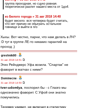
группа проходная, но сцуко ровная.
теоретически разлет нашего места от 1до4.
из Белого города » 31 авг 2018 14:40
будет весело. вся четверка будет считать,
что нет причин не обыграть остальное
говнище и выйти в п/о
Хыхы. Вот честно, парни, что нам делать в ЛЧ?
:D тут в группе ЛЕ-то никаких гарантий на
проход ;)
greshnik80
-
31 авг 2018 14:51
Этих Рейнджерс Уфа возила. "Спартак" не
фаворит в матчах с ними?
Dominecne
-
31 авг 2018 14:50
tver-udomlya
, поспорил бы - с Глазго мы
однозначно фаворит. С Уфой они знатно
помучились
Теорвер удивил, не включил в статистику