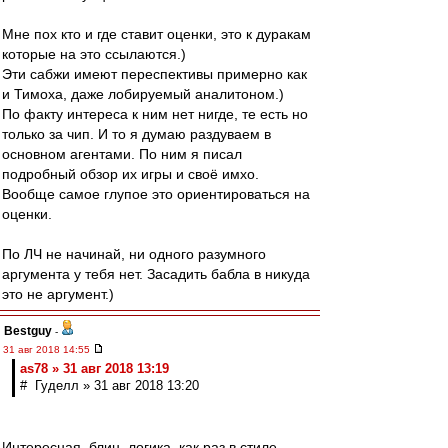
Мне пох кто и где ставит оценки, это к дуракам
которые на это ссылаются.)
Эти сабжи имеют переспективы примерно как
и Тимоха, даже лобируемый аналитоном.)
По факту интереса к ним нет нигде, те есть но
только за чип. И то я думаю раздуваем в
основном агентами. По ним я писал
подробный обзор их игры и своё имхо.
Вообще самое глупое это ориентироваться на
оценки.
По ЛЧ не начинай, ни одного разумного
аргумента у тебя нет. Засадить бабла в никуда
это не аргумент.)
Bestguy
-
31 авг 2018 14:55
as78 » 31 авг 2018 13:19
# Гуделл » 31 авг 2018 13:20
Интересная, блин, логика, как раз в стиле