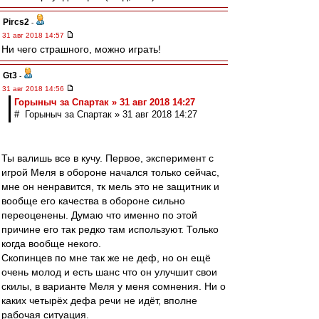
Pircs2
-
31 авг 2018 14:57
Ни чего страшного, можно играть!
Gt3
-
31 авг 2018 14:56
Горыныч за Спартак » 31 авг 2018 14:27
# Горыныч за Спартак » 31 авг 2018 14:27
Ты валишь все в кучу. Первое, эксперимент с
игрой Меля в обороне начался только сейчас,
мне он ненравится, тк мель это не защитник и
вообще его качества в обороне сильно
переоценены. Думаю что именно по этой
причине его так редко там используют. Только
когда вообще некого.
Скопинцев по мне так же не деф, но он ещё
очень молод и есть шанс что он улучшит свои
скилы, в варианте Меля у меня сомнения. Ни о
каких четырёх дефа речи не идёт, вполне
рабочая ситуация.