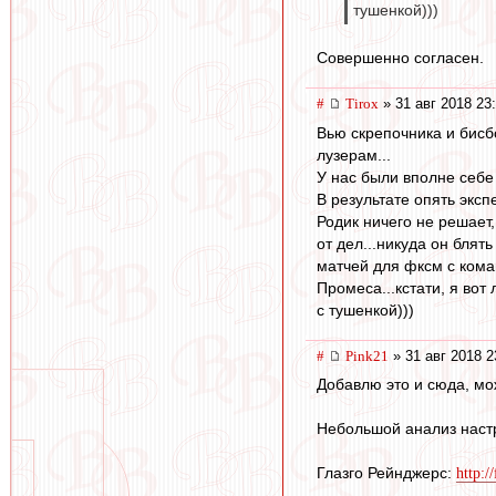
тушенкой)))
Совершенно согласен.
#
Tirox
» 31 авг 2018 23
Вью скрепочника и бисб
лузерам...
У нас были вполне себе 
В результате опять эксп
Родик ничего не решает,
от дел...никуда он блять
матчей для фксм с коман
Промеса...кстати, я во
с тушенкой)))
#
Pink21
» 31 авг 2018 2
Добавлю это и сюда, мо
Небольшой анализ наст
Глазго Рейнджерс:
http:/