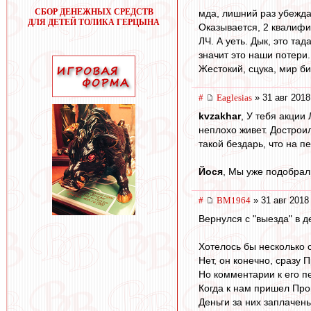
СБОР ДЕНЕЖНЫХ СРЕДСТВ
мда, лишний раз убеждаю
ДЛЯ ДЕТЕЙ ТОЛИКА ГЕРЦЫНА
Оказывается, 2 квалифи
ЛЧ. А уеть. Дык, это та
значит это наши потери.
Жестокий, сцука, мир би
#
Eaglesias
» 31 авг 2018
kvzakhar
, У тебя акции
неплохо живет. Достроил
такой бездарь, что на п
Йося
, Мы уже подобрал
#
BM1964
» 31 авг 2018
Вернулся с "выезда" в д
Хотелось бы несколько 
Нет, он конечно, сразу 
Но комментарии к его пе
Когда к нам пришел Про
Деньги за них заплачен