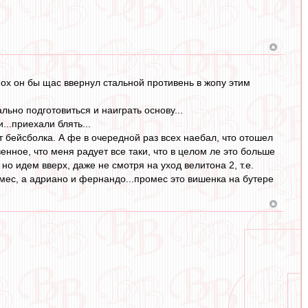
.ох он бы щас ввернул стальной противень в жопу этим
ьно подготовиться и наиграть основу...
...приехали блять...
т бейсболка. А фе в очередной раз всех наебал, что отошел
твенное, что меня радует все таки, что в целом ле это больше
но идем вверх, даже не смотря на уход велитона 2, т.е.
омес, а адриано и фернандо...промес это вишенка на бутере