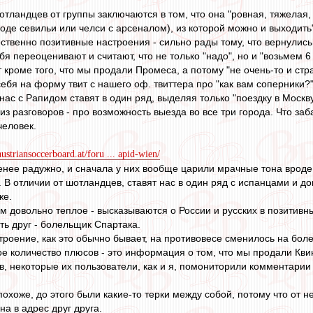
тландцев от группы заключаются в том, что она "ровная, тяжелая, 
оде севильи или челси с арсеналом), из которой можно и выходить"
венно позитивные настроения - сильно рады тому, что вернулись в
бя переоценивают и считают, что не только "надо", но и "возьмем 
 кроме того, что мы продали Промеса, а потому "не очень-то и стра
ебя на форму твит с нашего оф. твиттера про "как вам соперники?
 нас с Рапидом ставят в один ряд, выделяя только "поездку в Москву
 разговоров - про возможность выезда во все три города. Что заба
человек.
ustriansoccerboard.at/foru ... apid-wien/
ее радужно, и сначала у них вообще царили мрачные тона вроде "н
6. В отличии от шотландцев, ставят нас в один ряд с испанцами и д
же.
 довольно теплое - высказываются о России и русских в позитивны
ть друг - болельщик Спартака.
роение, как это обычно бывает, на противовесе сменилось на боле
е количество плюсов - это информация о том, что мы продали Кви
в, некоторые их пользователи, как и я, помониторили комментарии 
охоже, до этого были какие-то терки между собой, потому что от 
на в адрес друг друга.