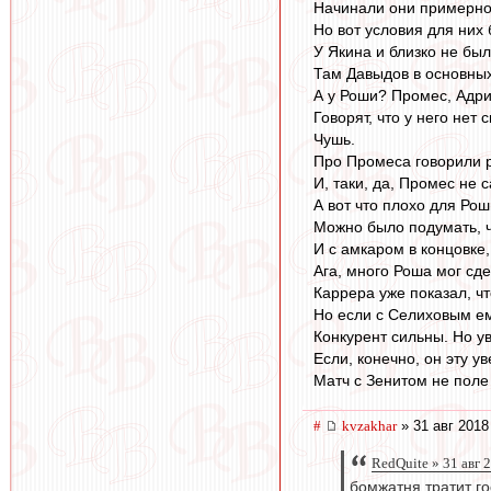
Начинали они примерно
Но вот условия для них
У Якина и близко не был
Там Давыдов в основных
А у Роши? Промес, Адри
Говорят, что у него нет 
Чушь.
Про Промеса говорили р
И, таки, да, Промес не 
А вот что плохо для Ро
Можно было подумать, ч
И с амкаром в концовке,
Ага, много Роша мог сде
Каррера уже показал, чт
Но если с Селиховым ем
Конкурент сильны. Но у
Если, конечно, он эту у
Матч с Зенитом не поле
#
kvzakhar
» 31 авг 2018
RedQuite » 31 авг 
бомжатня тратит го