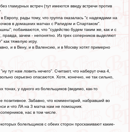
без гламурных встреч (тут имеются ввиду встречи против
.
 Европу, рады тому, что группа оказалась "с надеждами на
6 очков в домашних матчах с Рапидом и Спартаком".
шны"; побаиваются, что "судейство будем таким же, как и с
", правда, зачем - непонятно. Из трех соперников выделяют
" как тяжелую игру.
вно, и в Вену, и в Валенсию, и в Москву хотят примерно
у тут нам ловить нечего". Считают, что наберут очка 4,
овольно серьезно опасаются. Хотя, конечно, не так сильно,
х тонах, у одного из болельщиков (видимо, как-то
е позитивное. Забавно, что комментарий, набравший во
нси и что ЛА на 3 матча нам не помощник.
соперников, нас в том числе.
некоторых болельщиков с обеих сторон проскакивают какие-