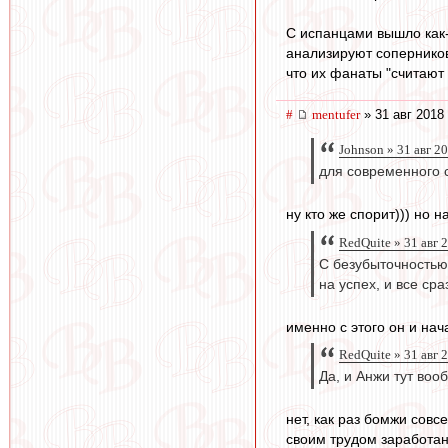
С испанцами вышло как-
анализируют соперников 
что их фанаты "считают
#
mentufer
» 31 авг 2018
Johnson » 31 авг 2
для современного 
ну кто же спорит))) но н
RedQuite » 31 авг 
С безубыточностью 
на успех, и все сра
именно с этого он и на
RedQuite » 31 авг 
Да, и Анжи тут воо
нет, как раз бомжи совс
своим трудом заработан