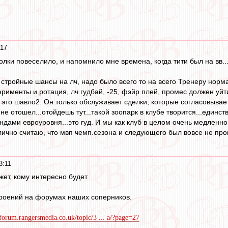
:17
олки повеселило, и напомнило мне времена, когда тити был на вв..
стройные шансы на лч, надо было всего то на всего Тренеру нормал
ерименты и ротация, лч гудбай, -25, фэйр плей, промес должен уйти
 это шавло2. Он только обслуживает сделки, которые согласовывае
 не отошел...отойдешь тут...такой зоопарк в клубе творится...единс
дами евроуровня...это гуд. И мы как клуб в целом очень медленно 
т лично считаю, что мвп чемп.сезона и следующего был вовсе не пр
3:11
жет, кому интересно будет
роений на форумах наших соперников.
/forum.rangersmedia.co.uk/topic/3 ... a/?page=27