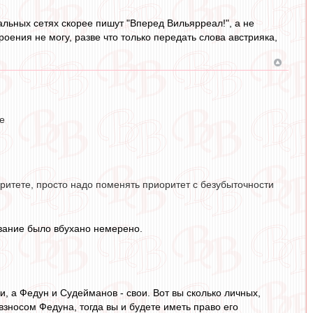
льных сетях скорее пишут "Вперед Вильярреал!", а не
оения не могу, разве что только передать слова австрияка,
е
оритете, просто надо поменять приоритет с безубыточности
ование было вбухано немерено.
ки, а Федун и Судейманов - свои. Вот вы сколько личных,
взносом Федуна, тогда вы и будете иметь право его