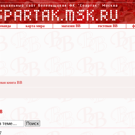
оманда
карта мира
магазин ВВ
гостевая ВВ
ф
вая книга ВВ
18
7