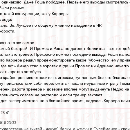
 одинаково. Даже Роша пободрее. Первые его выходы смотрелись 
 были разные.
о такой конкуренции, как у Карреры.
 ходил!
ано, Зе. Лучшее по общему мнению нападение в ЧР.
скорости.
овно то же самое.
самый быстрый. И Промес и Роша не догонят Веллитна - вот тот дей
ши, так это тренер. Прекрасно помню последние выходы Роши на 
то Каррера решил продемонстировать какое "убожество" ему прив
 где вксь Амкар стял в воротах и где ни Промес ни Адриано ничегго
лать против автобуса.
о крайне ревниво относится к игрокам, купленным без его благосло
у пришлось таки себя переломить - пошли неудачные игры у Темы,
верен, работа тренера и доверие вполне могут выдвинуть Педро на
веренность совсем не растерял и если тренер захочет.
 для экспериментов, но в ближайшее время, надеюсь Каррера начн
 23:41
2018 23:33
сударственные (читай - чужие) бапки, а Федун и Судейманов - свои.