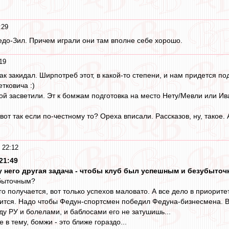
:29
до-Зил. Причем играли они там вполне себе хорошо.
19
как закидал. Ширпотреб этот, в какой-то степени, и нам придется п
тковича :)
ой засветили. Эт к бомжам подготовка на место Нету/Мевли или Ив
 вот так если по-честному то? Ореха вписали. Рассказов, ну, такое
 22:12
21:49
 у него другая задача - чтобы клуб был успешным и безубыточ
быточным?
о получается, вот только успехов маловато. А все дело в приорит
учится. Надо чтобы Федун-спортсмен победил Федуна-бизнесмена. Во
ду РУ и болелами, и баблосами его не затушишь...
 в тему, бомжи - это ближе гораздо...