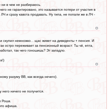
е ни в чем не разбираюсь.
его не гарантировано, это называется потери от участия в
 ЛЧ и сразу кавота продавать. Ну типа, не попали же в ЛЧ -
сии скупил немножко... щас живет на дивиденты + пенсия. И
так остро переживает за пенсионный возраст: Ты чё, епта,
работал, так чего гоношишь? Эт западло.
а!)
ному разуму ВВ, как всегда нечего).
у него ничего не получится.
и Роша.
 это афиша.