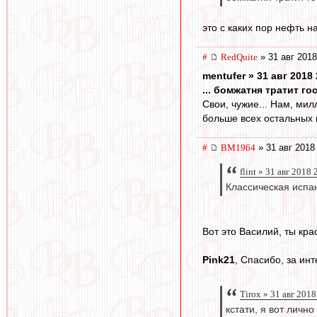
это с каких пор нефть 
#
RedQuite
» 31 авг 2018
mentufer » 31 авг 2018 
... бомжатня тратит го
Свои, чужие... Нам, ми
больше всех остальных к
#
BM1964
» 31 авг 2018
flint » 31 авг 2018 
Классическая испа
Вот это Василий, ты кра
Pink21
, Спасибо, за ин
Tirox » 31 авг 2018
кстати, я вот личн