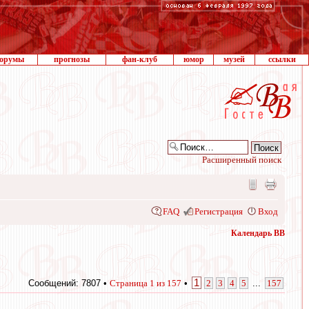
орумы
прогнозы
фан-клуб
юмор
музей
ссылки
Расширенный поиск
FAQ
Регистрация
Вход
Календарь ВВ
1
Сообщений: 7807 •
Страница
1
из
157
•
2
3
4
5
...
157