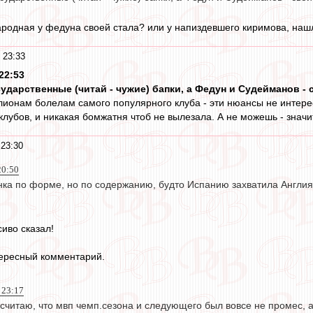
народная у федуна своей стала? или у напиздевшего киримова, наш
 23:33
22:53
сударственные (читай - чужие) бапки, а Федун и Судейманов - с
ллионам болелам самого популярного клуба - эти нюансы не интере
лубов, и никакая бомжатня чтоб не вылезала. А не можешь - значит 
 23:30
20:50
нка по форме, но по содержанию, будто Испанию захватила Англия
сиво сказал!
тересный комментарий.
 23:17
о считаю, что мвп чемп.сезона и следующего был вовсе не промес, 