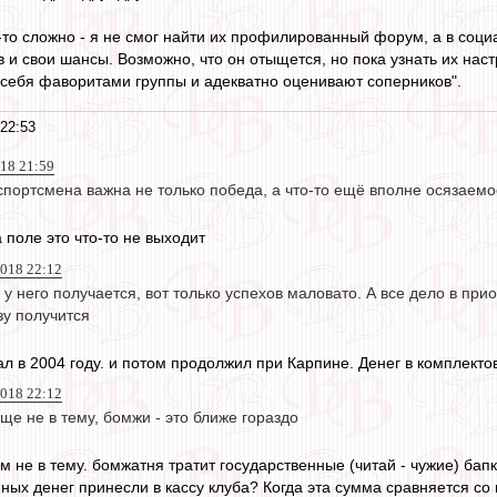
то сложно - я не смог найти их профилированный форум, а в социа
и свои шансы. Возможно, что он отыщется, но пока узнать их настр
 себя фаворитами группы и адекватно оценивают соперников".
 22:53
018 21:59
спортсмена важна не только победа, а что-то ещё вполне осязаемо
а поле это что-то не выходит
2018 22:12
у него получается, вот только успехов маловато. А все дело в при
зу получится
чал в 2004 году. и потом продолжил при Карпине. Денег в комплект
2018 22:12
бще не в тему, бомжи - это ближе гораздо
ем не в тему. бомжатня тратит государственные (читай - чужие) бап
ных денег принесли в кассу клуба? Когда эта сумма сравняется со 