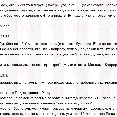
сь, что никуя то я в фут.. (зачеркнуто) в фин.. (зачерктнуто) кароч
кационных раунда, которые еще надо пройти и где мягко говоря нич
да любое место начиная с 4-го и ниже в ЧР надо считать потерями от
знеса.
 23:52
 Лукойла есть? У моего тестя есть (и не тока Лукойла). Еще до пен
 Дом в Ленобласти, бгг. Это к вопросу, почему Крупский в твиттере 
енсию не наработал, зная наше государство? гыгыгы Думаю, что на
и, и местами далеко не ширпотреб! (Атути аванти, Массимо Каррер
 23:47
еревню, пролистнул книгу - все вроде сказано, добавить к коллектив
слов про Педро, нашего Рошу.
Промеса не заменит, весьма вероятно никогда не заменит и вообще 
рсоне сразу вызывают желание "взять его под опеку".
мес, он был столь же никому неизвестным черным пареньком, что 
ы примерно одинаковые, хотя ходят слухи, что 12 миллионов Роши