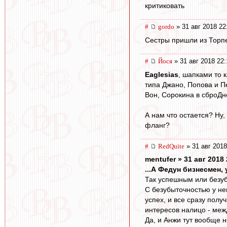
критиковать
#
gordo
» 31 авг 2018 22
Сестры пришли из Торпе
#
Йося
» 31 авг 2018 22:
Eaglesias
, шапками то 
типа Джано, Попова и Пе
Вон, Сорокина в сброДн
А нам что остается? Ну,
фланг?
#
RedQuite
» 31 авг 2018
mentufer » 31 авг 2018 
...А Федун бизнесмен,
Так успешным или безу
С безубыточностью у нег
успех, и все сразу пол
интересов налицо - меж
Да, и Анжи тут вообще не