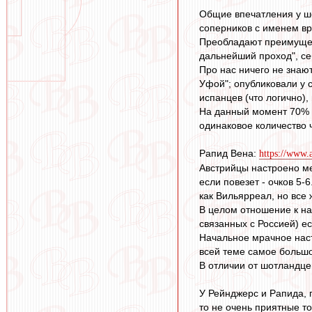
Общие впечатления у шо
соперников с именем вр
Преобладают преимущест
дальнейший проход", се
Про нас ничего не знают
Уфой"; опубликовали у с
испанцев (что логично),
На данный момент 70% из
одинаковое количество 
Рапид Вена:
https://www.a
Австрийцы настроено мен
если повезет - очков 5-
как Вильярреал, но все 
В целом отношение к нам
связанных с Россией) ес
Начальное мрачное наст
всей теме самое большо
В отличии от шотландце
У Рейнджерс и Рапида, п
то не очень приятные то