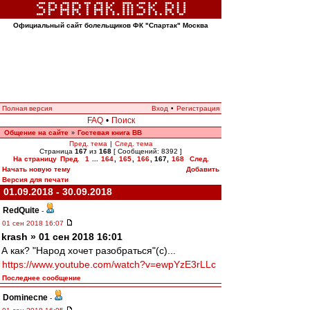
Официальный сайт болельщиков ФК "Спартак" Москва
Полная версия
Вход
•
Регистрация
FAQ
•
Поиск
Общение на сайте
Гостевая книга ВВ
»
Пред. тема
|
След. тема
Страница
167
из
168
[ Сообщений: 8392 ]
На страницу
Пред.
1
...
164
,
165
,
166
,
167
,
168
След.
Начать новую тему
Добавить
Версия для печати
01.09.2018 - 30.09.2018
RedQuite
-
01 сен 2018 16:07
krash » 01 сен 2018 16:01
А как? "Народ хочет разобраться"(с)...
https://www.youtube.com/watch?v=ewpYzE3rLLc
Последнее сообщение
Dominecne
-