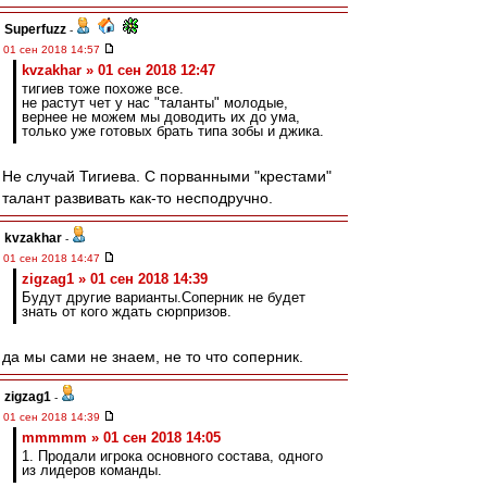
Superfuzz
-
01 сен 2018 14:57
kvzakhar » 01 сен 2018 12:47
тигиев тоже похоже все.
не растут чет у нас "таланты" молодые,
вернее не можем мы доводить их до ума,
только уже готовых брать типа зобы и джика.
Не случай Тигиева. С порванными "крестами"
талант развивать как-то несподручно.
kvzakhar
-
01 сен 2018 14:47
zigzag1 » 01 сен 2018 14:39
Будут другие варианты.Соперник не будет
знать от кого ждать сюрпризов.
да мы сами не знаем, не то что соперник.
zigzag1
-
01 сен 2018 14:39
mmmmm » 01 сен 2018 14:05
1. Продали игрока основного состава, одного
из лидеров команды.