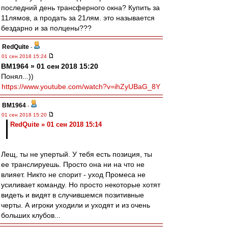
последний день трансферного окна? Купить за
11лямов, а продать за 21лям. это называется
бездарно и за полцены???
RedQuite
-
01 сен 2018 15:24
BM1964 » 01 сен 2018 15:20
Понял...))
https://www.youtube.com/watch?v=ihZyUBaG_8Y
BM1964
-
01 сен 2018 15:20
RedQuite » 01 сен 2018 15:14
Лещ, ты не упертый. У тебя есть позиция, ты
ее транслируешь. Просто она ни на что не
влияет. Никто не спорит - уход Промеса не
усиливает команду. Но просто некоторые хотят
видеть и видят в случившемся позитивные
черты. А игроки уходили и уходят и из очень
больших клубов...