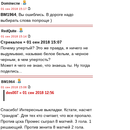
Dominecne
-
01 сен 2018 15:17
BM1964
, Вы ошиблись. В дороге надо
выбирать слова попроще )
RedQuite
-
01 сен 2018 15:14
Стрекалок » 01 сен 2018 15:07
Почему упертый? Это же правда, я ничего не
выдумываю, называю белое белым, а черное
черным, в чем упертость?
Может я чего не знаю, что знаешь ты. Ну тогда
поделись...
BM1964
-
01 сен 2018 15:08
des007 » 01 сен 2018 12:56
Спасибо! Интересные выкладки. Кстати, насчет
"грандов". Для тех кто считает, что все пропало.
Против цска Промес сыграл 8 матчей. 3 гола. 1
решающий. Против зенита 8 матчей 2 гола.