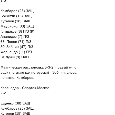
1-0
Комбаров (23) ЗАЩ
Боккетти (16) ЗАЩ
Кутепов (18) ЗАЩ
Маурисио (33) ЗАЩ
Глушаков (8) П/З (К)
Ананидзе (7) П/З
68' Попов (71) П/З
80' Зобнин (47) П/З
Фернандо (11) П/З
Зе Луиш (9) НАП
Фактическая расстановка 5-3-2, правый wing
back (не знаю как по-русски) - Зобнин, слева,
понятно, Комбаров.
Краснодар - Спартак-Москва
2-2
Ещенко (38) ЗАЩ
Комбаров (23) ЗАЩ
Кутепов (18) ЗАЩ