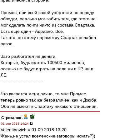
практически, в стороне.
Промес, при всей своей упёртости по поводу
обводки, реально мог забить там, где этого не
мог сделать почти никто из состава Спартака.
Есть ещё один - Адриано. Всё.
Так что, по этому параметру Спартак ослабел
вдвое.
Зато разбогател не деньги.
Которые, будь их хоть 100500 милионов,
осенью не будут играть на поле ни в ЧР, ни в
ЛЕ.
=================
Что касается меня лично, то мне Промес
теперь ровно так же безразличен, как и Дзюба.
Оба не имеют к Спартаку никакого отношения.
Стрекалок
-
01 сен 2018 14:24
Valentinovich » 01.09.2018 13:20
Жень,не устал вселенские заговоры искать?))