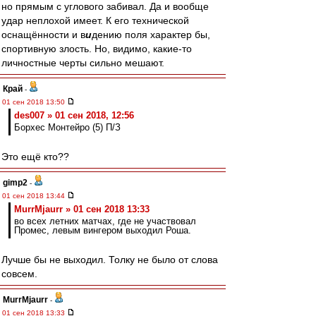
но прямым с углового забивал. Да и вообще
удар неплохой имеет. К его технической
оснащённости и в
и
дению поля характер бы,
спортивную злость. Но, видимо, какие-то
личностные черты сильно мешают.
Край
-
01 сен 2018 13:50
des007 » 01 сен 2018, 12:56
Борхес Монтейро (5) П/З
Это ещё кто??
gimp2
-
01 сен 2018 13:44
MurrMjaurr » 01 сен 2018 13:33
во всех летних матчах, где не участвовал
Промес, левым вингером выходил Роша.
Лучше бы не выходил. Толку не было от слова
совсем.
MurrMjaurr
-
01 сен 2018 13:33