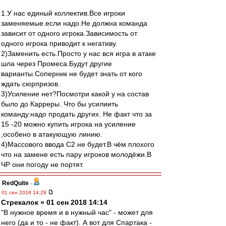
1.У нас единый коллектив.Все игроки
заменяемые.если надо.Не должна команда
зависит от одного игрока.Зависимость от
одного игрока приводит к негативу.
2)Заменить есть.Просто у нас вся игра в атаке
шла через Промеса.Будут другие
варианты.Соперник не будет знать от кого
ждать сюрпризов.
3)Усиление нет?Посмотри какой у на состав
было до Карреры. Что бы усилиить
команду.надо продать других. Не факт что за
15 -20 можно купить игрока на усиление
,особено в атакующую линию.
4)Массового ввода С2 не будет.В чём плохого
что на замене есть пару игроков молодёжи.В
ЧР они погоду не портят.
RedQuite
-
01 сен 2018 14:29
Стрекалок » 01 сен 2018 14:14
"В нужное время и в нужный час" - может для
него (да и то - не факт). А вот для Спартака -