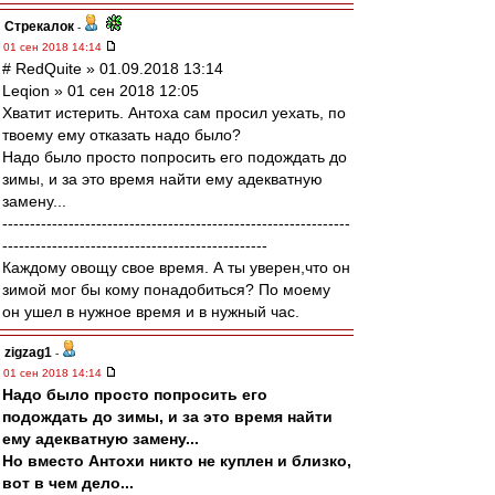
Стрекалок
-
01 сен 2018 14:14
# RedQuite » 01.09.2018 13:14
Leqion » 01 сен 2018 12:05
Хватит истерить. Антоха сам просил уехать, по
твоему ему отказать надо было?
Надо было просто попросить его подождать до
зимы, и за это время найти ему адекватную
замену...
---------------------------------------------------------------
------------------------------------------------
Каждому овощу свое время. А ты уверен,что он
зимой мог бы кому понадобиться? По моему
он ушел в нужное время и в нужный час.
zigzag1
-
01 сен 2018 14:14
Надо было просто попросить его
подождать до зимы, и за это время найти
ему адекватную замену...
Но вместо Антохи никто не куплен и близко,
вот в чем дело...