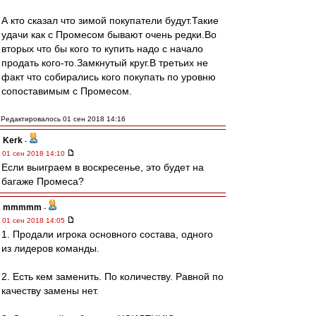
А кто сказал что зимой покупатели будут.Такие
удачи как с Промесом бывают очень редки.Во
вторых что бы кого то купить надо с начало
продать кого-то.Замкнутый круг.В третьих не
факт что собирались кого покупать по уровню
сопоставимым с Промесом.
Редактировалось 01 сен 2018 14:16
Kerk
-
01 сен 2018 14:10
Если выиграем в воскресенье, это будет на
багаже Промеса?
mmmmm
-
01 сен 2018 14:05
1. Продали игрока основного состава, одного
из лидеров команды.
2. Есть кем заменить. По количеству. Равной по
качеству замены нет.