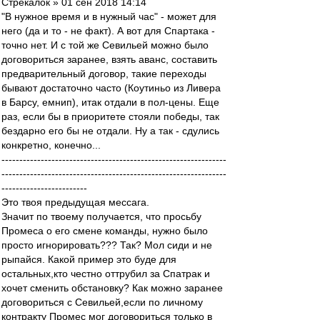
Стрекалок » 01 сен 2018 14:14
"В нужное время и в нужный час" - может для
него (да и то - не факт). А вот для Спартака -
точно нет. И с той же Севильей можно было
договориться заранее, взять аванс, составить
предварительный договор, такие переходы
бывают достаточно часто (Коутиньо из Ливера
в Барсу, емнип), итак отдали в пол-цены. Еще
раз, если бы в приоритете стояли победы, так
бездарно его бы не отдали. Ну а так - сдулись
конкретно, конечно...
---------------------------------------------------------------
---------------------------------------------------------------
------------------------
Это твоя предыдущая мессага.
Значит по твоему получается, что просьбу
Промеса о его смене команды, нужно было
просто игнорировать??? Так? Мол сиди и не
рыпайся. Какой пример это буде для
остальных,кто честно оттрубил за Спатрак и
хочет сменить обстановку? Как можно заранее
договориться с Севильей,если по личному
контракту Промес мог договориться только в