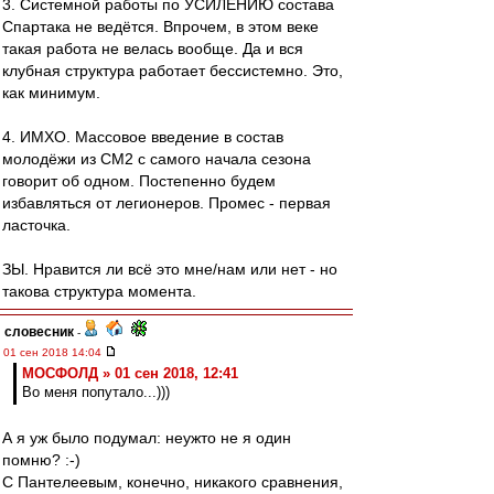
3. Системной работы по УСИЛЕНИЮ состава
Спартака не ведётся. Впрочем, в этом веке
такая работа не велась вообще. Да и вся
клубная структура работает бессистемно. Это,
как минимум.
4. ИМХО. Массовое введение в состав
молодёжи из СМ2 с самого начала сезона
говорит об одном. Постепенно будем
избавляться от легионеров. Промес - первая
ласточка.
ЗЫ. Нравится ли всё это мне/нам или нет - но
такова структура момента.
словесник
-
01 сен 2018 14:04
МОСФОЛД » 01 сен 2018, 12:41
Во меня попутало...)))
А я уж было подумал: неужто не я один
помню? :-)
С Пантелеевым, конечно, никакого сравнения,