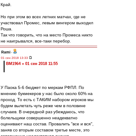
Край.
Но при этом во всех летних матчах, где не
участвовал Промес, левым вингером выходил
Роша.
Так что говорить, что на место Промеса никто
не наигрывался, все-таки перебор.
Rami
-
01 сен 2018 13:33
BM1964 » 01 сен 2018 11:55
У Паока 5-6 бюджет по меркам РФПЛ. По
мнению букмекеров у нас было около 60% на
проход. То есть с ТАКИМ набором игроков мы
будем вылетать чуть реже чем в половине
случаев. В очередной раз убеждаюсь, что
болельщики совершенно неадекватно
оценивают наш состав. Провалить "все и вся",
заняв со вторым составом третье месте, это