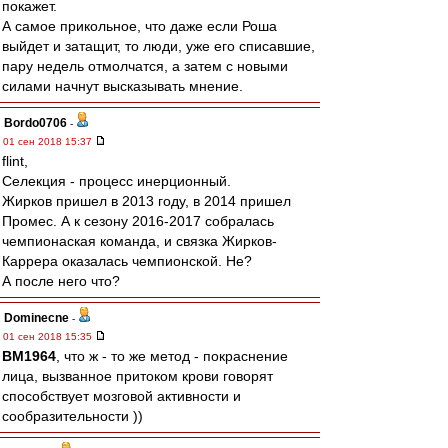
покажет.
А самое прикольное, что даже если Роша
выйдет и затащит, то люди, уже его списавшие,
пару недель отмолчатся, а затем с новыми
силами начнут высказывать мнение.
Bordo0706
-
01 сен 2018 15:37
flint,
Селекция - процесс инерционный.
Жирков пришел в 2013 году, в 2014 пришел
Промес. А к сезону 2016-2017 собралась
чемпионаская команда, и связка Жирков-
Каррера оказалась чемпионской. Не?
А после него что?
Dominecne
-
01 сен 2018 15:35
BM1964
, что ж - то же метод - покраснение
лица, вызванное притоком крови говорят
способствует мозговой активности и
сообразительности ))