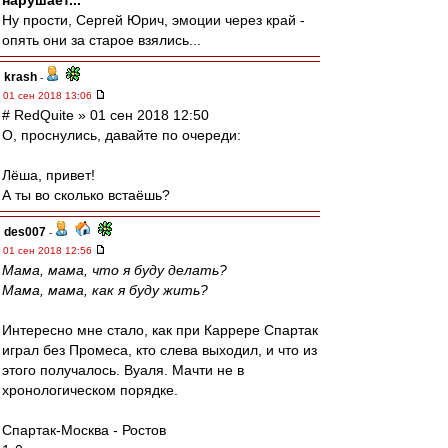
нарушает...
Ну прости, Сергей Юрич, эмоции через край -
опять они за старое взялись...
krash
-
01 сен 2018 13:06
# RedQuite » 01 сен 2018 12:50
О, проснулись, давайте по очереди:
Лёша, привет!
А ты во сколько встаёшь?
des007
-
01 сен 2018 12:56
Мама, мама, что я буду делать?
Мама, мама, как я буду жить?
Интересно мне стало, как при Каррере Спартак
играл без Промеса, кто слева выходил, и что из
этого получалось. Вуаля. Мачти не в
хронологическом порядке.
Спартак-Москва - Ростов