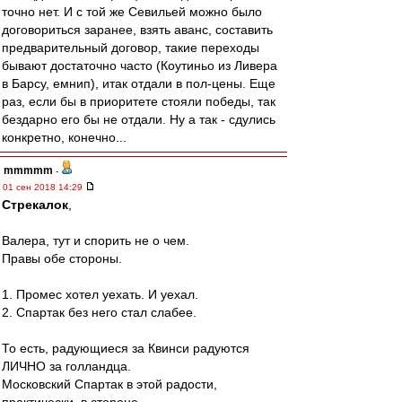
точно нет. И с той же Севильей можно было
договориться заранее, взять аванс, составить
предварительный договор, такие переходы
бывают достаточно часто (Коутиньо из Ливера
в Барсу, емнип), итак отдали в пол-цены. Еще
раз, если бы в приоритете стояли победы, так
бездарно его бы не отдали. Ну а так - сдулись
конкретно, конечно...
mmmmm
-
01 сен 2018 14:29
Стрекалок
,
Валера, тут и спорить не о чем.
Правы обе стороны.
1. Промес хотел уехать. И уехал.
2. Спартак без него стал слабее.
То есть, радующиеся за Квинси радуются
ЛИЧНО за голландца.
Московский Спартак в этой радости,