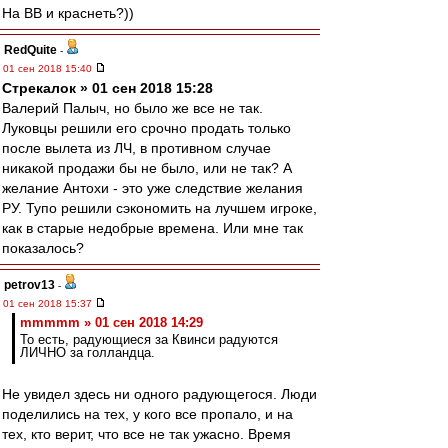
На ВВ и краснеть?))
RedQuite
-
01 сен 2018 15:40
Стрекалок » 01 сен 2018 15:28
Валерий Палыч, но было же все не так.
Луковцы решили его срочно продать только
после вылета из ЛЧ, в противном случае
никакой продажи бы не было, или не так? А
желание Антохи - это уже следствие желания
РУ. Тупо решили сэкономить на лучшем игроке,
как в старые недобрые времена. Или мне так
показалось?
petrov13
-
01 сен 2018 15:37
mmmmm » 01 сен 2018 14:29
То есть, радующиеся за Квинси радуются
ЛИЧНО за голландца.
Не увидел здесь ни одного радующегося. Люди
поделились на тех, у кого все пропало, и на
тех, кто верит, что все не так ужасно. Время