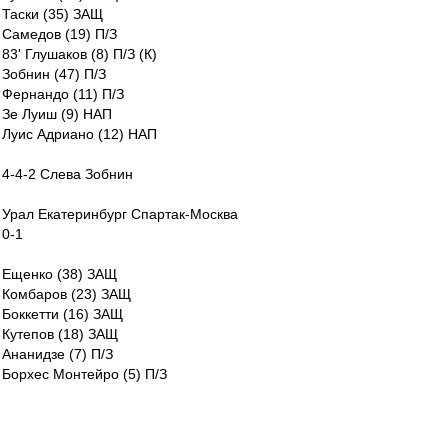
Таски (35) ЗАЩ
Самедов (19) П/З
83' Глушаков (8) П/З (К)
Зобнин (47) П/З
Фернандо (11) П/З
Зе Луиш (9) НАП
Луис Адриано (12) НАП
4-4-2 Слева Зобнин
Урал Екатеринбург Спартак-Москва
0-1
Ещенко (38) ЗАЩ
Комбаров (23) ЗАЩ
Боккетти (16) ЗАЩ
Кутепов (18) ЗАЩ
Ананидзе (7) П/З
Борхес Монтейро (5) П/З
73' Попов (71) П/З
Зобнин (47) П/З
90' Мельгарехо Санабрия (25) П/З