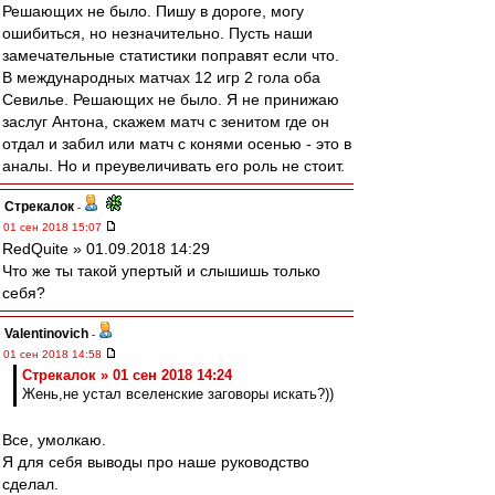
Решающих не было. Пишу в дороге, могу
ошибиться, но незначительно. Пусть наши
замечательные статистики поправят если что.
В международных матчах 12 игр 2 гола оба
Севилье. Решающих не было. Я не принижаю
заслуг Антона, скажем матч с зенитом где он
отдал и забил или матч с конями осенью - это в
аналы. Но и преувеличивать его роль не стоит.
Стрекалок
-
01 сен 2018 15:07
RedQuite » 01.09.2018 14:29
Что же ты такой упертый и слышишь только
себя?
Valentinovich
-
01 сен 2018 14:58
Стрекалок » 01 сен 2018 14:24
Жень,не устал вселенские заговоры искать?))
Все, умолкаю.
Я для себя выводы про наше руководство
сделал.