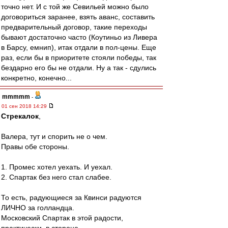
точно нет. И с той же Севильей можно было
договориться заранее, взять аванс, составить
предварительный договор, такие переходы
бывают достаточно часто (Коутиньо из Ливера
в Барсу, емнип), итак отдали в пол-цены. Еще
раз, если бы в приоритете стояли победы, так
бездарно его бы не отдали. Ну а так - сдулись
конкретно, конечно...
mmmmm
-
01 сен 2018 14:29
Стрекалок
,
Валера, тут и спорить не о чем.
Правы обе стороны.
1. Промес хотел уехать. И уехал.
2. Спартак без него стал слабее.
То есть, радующиеся за Квинси радуются
ЛИЧНО за голландца.
Московский Спартак в этой радости,