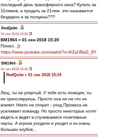
последний день трансферного окна? Купить за
11лямов, а продать за 21лям. это называется
бездарно и за полцены???
RedQuite
-
01 сен 2018 15:24
BM1964 » 01 сен 2018 15:20
Понял...))
https://www.youtube.com/watch?v=ihZyUBaG_8Y
BM1964
-
01 сен 2018 15:20
RedQuite » 01 сен 2018 15:14
Лещ, ты не упертый. У тебя есть позиция, ты
ее транслируешь. Просто она ни на что не
влияет. Никто не спорит - уход Промеса не
усиливает команду. Но просто некоторые хотят
видеть и видят в случившемся позитивные
черты. А игроки уходили и уходят и из очень
больших клубов...