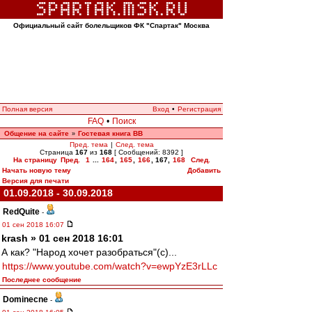
Официальный сайт болельщиков ФК "Спартак" Москва
Полная версия
Вход
•
Регистрация
FAQ
•
Поиск
Общение на сайте
Гостевая книга ВВ
»
Пред. тема
|
След. тема
Страница
167
из
168
[ Сообщений: 8392 ]
На страницу
Пред.
1
...
164
,
165
,
166
,
167
,
168
След.
Начать новую тему
Добавить
Версия для печати
01.09.2018 - 30.09.2018
RedQuite
-
01 сен 2018 16:07
krash » 01 сен 2018 16:01
А как? "Народ хочет разобраться"(с)...
https://www.youtube.com/watch?v=ewpYzE3rLLc
Последнее сообщение
Dominecne
-