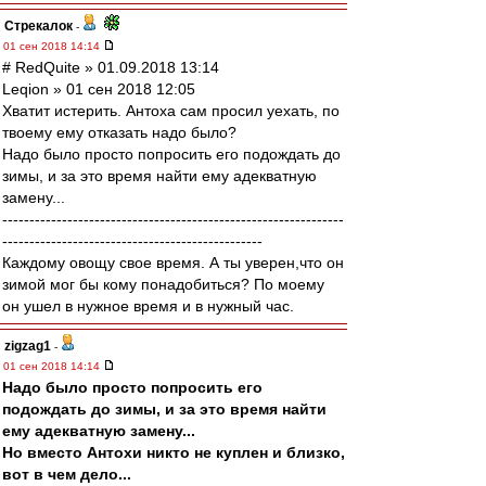
Стрекалок
-
01 сен 2018 14:14
# RedQuite » 01.09.2018 13:14
Leqion » 01 сен 2018 12:05
Хватит истерить. Антоха сам просил уехать, по
твоему ему отказать надо было?
Надо было просто попросить его подождать до
зимы, и за это время найти ему адекватную
замену...
---------------------------------------------------------------
------------------------------------------------
Каждому овощу свое время. А ты уверен,что он
зимой мог бы кому понадобиться? По моему
он ушел в нужное время и в нужный час.
zigzag1
-
01 сен 2018 14:14
Надо было просто попросить его
подождать до зимы, и за это время найти
ему адекватную замену...
Но вместо Антохи никто не куплен и близко,
вот в чем дело...