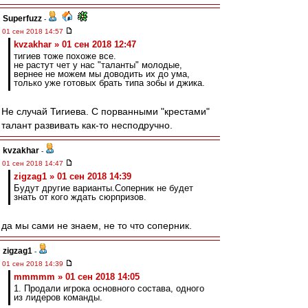
Superfuzz
-
01 сен 2018 14:57
kvzakhar » 01 сен 2018 12:47
тигиев тоже похоже все.
не растут чет у нас "таланты" молодые,
вернее не можем мы доводить их до ума,
только уже готовых брать типа зобы и джика.
Не случай Тигиева. С порванными "крестами"
талант развивать как-то несподручно.
kvzakhar
-
01 сен 2018 14:47
zigzag1 » 01 сен 2018 14:39
Будут другие варианты.Соперник не будет
знать от кого ждать сюрпризов.
да мы сами не знаем, не то что соперник.
zigzag1
-
01 сен 2018 14:39
mmmmm » 01 сен 2018 14:05
1. Продали игрока основного состава, одного
из лидеров команды.