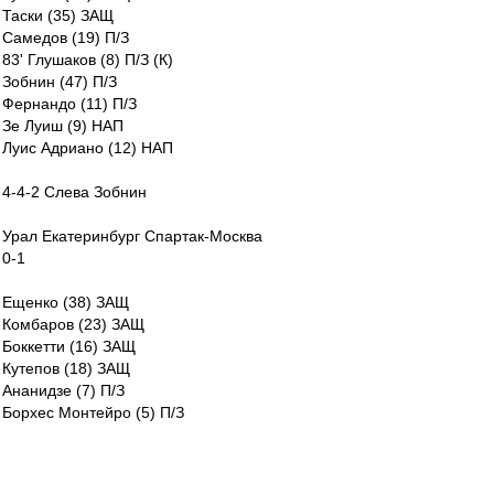
Таски (35) ЗАЩ
Самедов (19) П/З
83' Глушаков (8) П/З (К)
Зобнин (47) П/З
Фернандо (11) П/З
Зе Луиш (9) НАП
Луис Адриано (12) НАП
4-4-2 Слева Зобнин
Урал Екатеринбург Спартак-Москва
0-1
Ещенко (38) ЗАЩ
Комбаров (23) ЗАЩ
Боккетти (16) ЗАЩ
Кутепов (18) ЗАЩ
Ананидзе (7) П/З
Борхес Монтейро (5) П/З
73' Попов (71) П/З
Зобнин (47) П/З
90' Мельгарехо Санабрия (25) П/З