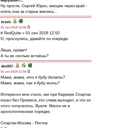
нарушает...
Ну прости, Сергей Юрич, эмоции через край -
опять они за старое взялись...
krash
-
01 сен 2018 13:06
# RedQuite » 01 сен 2018 12:50
О, проснулись, давайте по очереди:
Лёша, привет!
А ты во сколько встаёшь?
des007
-
01 сен 2018 12:56
Мама, мама, что я буду делать?
Мама, мама, как я буду жить?
Интересно мне стало, как при Каррере Спартак
играл без Промеса, кто слева выходил, и что из
этого получалось. Вуаля. Мачти не в
хронологическом порядке.
Спартак-Москва - Ростов