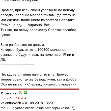
практически, в стороне.
Промес, при всей своей упёртости по поводу
обводки, реально мог забить там, где этого не
мог сделать почти никто из состава Спартака.
Есть ещё один - Адриано. Всё.
Так что, по этому параметру Спартак ослабел
вдвое.
Зато разбогател не деньги.
Которые, будь их хоть 100500 милионов,
осенью не будут играть на поле ни в ЧР, ни в
ЛЕ.
=================
Что касается меня лично, то мне Промес
теперь ровно так же безразличен, как и Дзюба.
Оба не имеют к Спартаку никакого отношения.
Стрекалок
-
01 сен 2018 14:24
Valentinovich » 01.09.2018 13:20
Жень,не устал вселенские заговоры искать?))