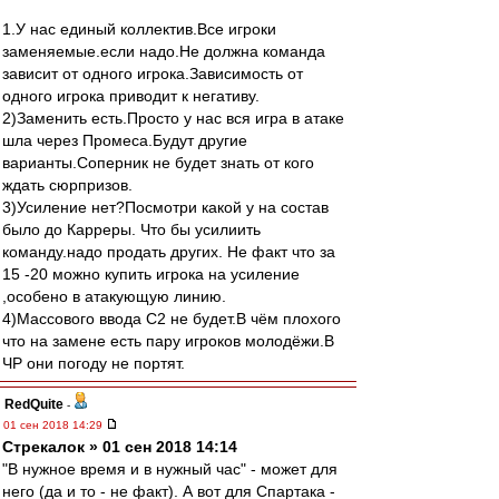
1.У нас единый коллектив.Все игроки
заменяемые.если надо.Не должна команда
зависит от одного игрока.Зависимость от
одного игрока приводит к негативу.
2)Заменить есть.Просто у нас вся игра в атаке
шла через Промеса.Будут другие
варианты.Соперник не будет знать от кого
ждать сюрпризов.
3)Усиление нет?Посмотри какой у на состав
было до Карреры. Что бы усилиить
команду.надо продать других. Не факт что за
15 -20 можно купить игрока на усиление
,особено в атакующую линию.
4)Массового ввода С2 не будет.В чём плохого
что на замене есть пару игроков молодёжи.В
ЧР они погоду не портят.
RedQuite
-
01 сен 2018 14:29
Стрекалок » 01 сен 2018 14:14
"В нужное время и в нужный час" - может для
него (да и то - не факт). А вот для Спартака -