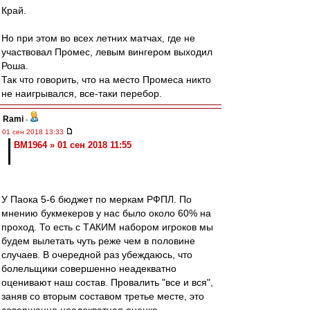
Край.
Но при этом во всех летних матчах, где не
участвовал Промес, левым вингером выходил
Роша.
Так что говорить, что на место Промеса никто
не наигрывался, все-таки перебор.
Rami
-
01 сен 2018 13:33
BM1964 » 01 сен 2018 11:55
У Паока 5-6 бюджет по меркам РФПЛ. По
мнению букмекеров у нас было около 60% на
проход. То есть с ТАКИМ набором игроков мы
будем вылетать чуть реже чем в половине
случаев. В очередной раз убеждаюсь, что
болельщики совершенно неадекватно
оценивают наш состав. Провалить "все и вся",
заняв со вторым составом третье месте, это