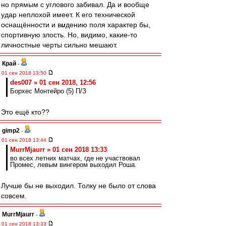
но прямым с углового забивал. Да и вообще
удар неплохой имеет. К его технической
оснащённости и в
и
дению поля характер бы,
спортивную злость. Но, видимо, какие-то
личностные черты сильно мешают.
Край
-
01 сен 2018 13:50
des007 » 01 сен 2018, 12:56
Борхес Монтейро (5) П/З
Это ещё кто??
gimp2
-
01 сен 2018 13:44
MurrMjaurr » 01 сен 2018 13:33
во всех летних матчах, где не участвовал
Промес, левым вингером выходил Роша.
Лучше бы не выходил. Толку не было от слова
совсем.
MurrMjaurr
-
01 сен 2018 13:33