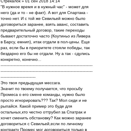
Стрекалок » 01 сен 2018 14:14
"В нужное время и в нужный час" - может для
него (да и то - не факт). А вот для Спартака -
точно нет. И с той же Севильей можно было
договориться заранее, взять аванс, составить
предварительный договор, такие переходы
бывают достаточно часто (Коутиньо из Ливера
в Барсу, емнип), итак отдали в пол-цены. Еще
раз, если бы в приоритете стояли победы, так
бездарно его бы не отдали. Ну а так - сдулись
конкретно, конечно...
---------------------------------------------------------------
---------------------------------------------------------------
------------------------
Это твоя предыдущая мессага.
Значит по твоему получается, что просьбу
Промеса о его смене команды, нужно было
просто игнорировать??? Так? Мол сиди и не
рыпайся. Какой пример это буде для
остальных,кто честно оттрубил за Спатрак и
хочет сменить обстановку? Как можно заранее
договориться с Севильей,если по личному
контракту Промес мог договориться только в