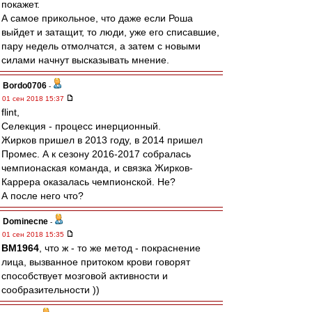
покажет.
А самое прикольное, что даже если Роша
выйдет и затащит, то люди, уже его списавшие,
пару недель отмолчатся, а затем с новыми
силами начнут высказывать мнение.
Bordo0706
-
01 сен 2018 15:37
flint,
Селекция - процесс инерционный.
Жирков пришел в 2013 году, в 2014 пришел
Промес. А к сезону 2016-2017 собралась
чемпионаская команда, и связка Жирков-
Каррера оказалась чемпионской. Не?
А после него что?
Dominecne
-
01 сен 2018 15:35
BM1964
, что ж - то же метод - покраснение
лица, вызванное притоком крови говорят
способствует мозговой активности и
сообразительности ))