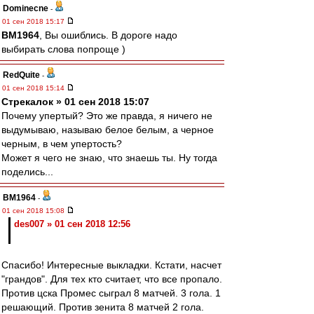
Dominecne
-
01 сен 2018 15:17
BM1964
, Вы ошиблись. В дороге надо
выбирать слова попроще )
RedQuite
-
01 сен 2018 15:14
Стрекалок » 01 сен 2018 15:07
Почему упертый? Это же правда, я ничего не
выдумываю, называю белое белым, а черное
черным, в чем упертость?
Может я чего не знаю, что знаешь ты. Ну тогда
поделись...
BM1964
-
01 сен 2018 15:08
des007 » 01 сен 2018 12:56
Спасибо! Интересные выкладки. Кстати, насчет
"грандов". Для тех кто считает, что все пропало.
Против цска Промес сыграл 8 матчей. 3 гола. 1
решающий. Против зенита 8 матчей 2 гола.