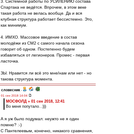
3. Системной работы по УСИЛЕНИЮ состава
Спартака не ведётся. Впрочем, в этом веке
такая работа не велась вообще. Да и вся
клубная структура работает бессистемно. Это,
как минимум.
4. ИМХО. Массовое введение в состав
молодёжи из СМ2 с самого начала сезона
говорит об одном. Постепенно будем
избавляться от легионеров. Промес - первая
ласточка.
ЗЫ. Нравится ли всё это мне/нам или нет - но
такова структура момента.
словесник
-
01 сен 2018 14:04
МОСФОЛД » 01 сен 2018, 12:41
Во меня попутало...)))
А я уж было подумал: неужто не я один
помню? :-)
С Пантелеевым, конечно, никакого сравнения,