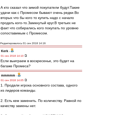
А кто сказал что зимой покупатели будут.Такие
удачи как с Промесом бывают очень редки.Во
вторых что бы кого то купить надо с начало
продать кого-то.Замкнутый круг.В третьих не
факт что собирались кого покупать по уровню
сопоставимым с Промесом.
Редактировалось 01 сен 2018 14:16
Kerk
-
01 сен 2018 14:10
Если выиграем в воскресенье, это будет на
багаже Промеса?
mmmmm
-
01 сен 2018 14:05
1. Продали игрока основного состава, одного
из лидеров команды.
2. Есть кем заменить. По количеству. Равной по
качеству замены нет.