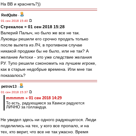
На ВВ и краснеть?))
RedQuite
-
01 сен 2018 15:40
Стрекалок » 01 сен 2018 15:28
Валерий Палыч, но было же все не так.
Луковцы решили его срочно продать только
после вылета из ЛЧ, в противном случае
никакой продажи бы не было, или не так? А
желание Антохи - это уже следствие желания
РУ. Тупо решили сэкономить на лучшем игроке,
как в старые недобрые времена. Или мне так
показалось?
petrov13
-
01 сен 2018 15:37
mmmmm » 01 сен 2018 14:29
То есть, радующиеся за Квинси радуются
ЛИЧНО за голландца.
Не увидел здесь ни одного радующегося. Люди
поделились на тех, у кого все пропало, и на
тех, кто верит, что все не так ужасно. Время