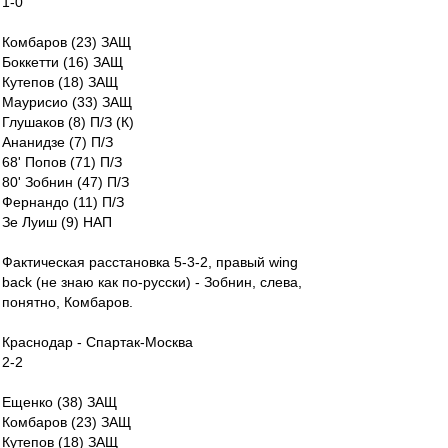
1-0
Комбаров (23) ЗАЩ
Боккетти (16) ЗАЩ
Кутепов (18) ЗАЩ
Маурисио (33) ЗАЩ
Глушаков (8) П/З (К)
Ананидзе (7) П/З
68' Попов (71) П/З
80' Зобнин (47) П/З
Фернандо (11) П/З
Зе Луиш (9) НАП
Фактическая расстановка 5-3-2, правый wing
back (не знаю как по-русски) - Зобнин, слева,
понятно, Комбаров.
Краснодар - Спартак-Москва
2-2
Ещенко (38) ЗАЩ
Комбаров (23) ЗАЩ
Кутепов (18) ЗАЩ