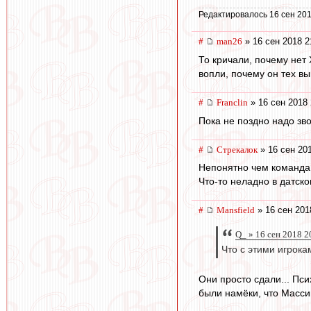
Редактировалось 16 сен 201
#
man26
» 16 сен 2018 2
То кричали, почему нет 
вопли, почему он тех вып
#
Franclin
» 16 сен 2018 
Пока не поздно надо зв
#
Стрекалок
» 16 сен 20
Непонятно чем команда 
Что-то неладно в датско
#
Mansfield
» 16 сен 201
Q_ » 16 сен 2018 2
Что с этими игрока
Они просто сдали... Пси
были намёки, что Массим