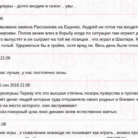
рерры - долго входим в сезон .. увы ..
09
вызвана замена Рассказова на Ещенко, Андрей не готов так входить
кирован. Попов зачем влез в борьбу когда по ситуации там играют 
о выпустят и он сыграет на той же позиции , что играл в Шахтере. 
о голый. Удержаться бы в тройке, хотя вряд ли. Весь день были пло
 21:09
пас лучше, у нас постоянно зоны.
6 сен 2018 21:08
проигрыш Тереку это это высшая степень позора лузерства и проче
чёт денег людей которые туда отправляли своих родных и близких ч
 из на место которого. они заслуживают
 раз покорный цска локо динамо всем естественно взятых.
:08
ие игры , к сожалению команда не понимает как играть , можно про