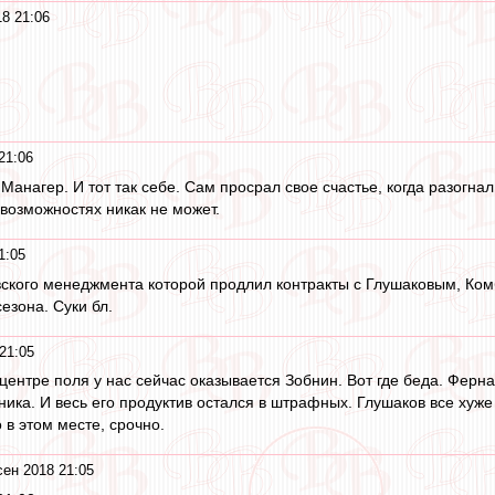
18 21:06
21:06
 Манагер. И тот так себе. Сам просрал свое счастье, когда разогна
 возможностях никак не может.
1:05
овского менеджмента которой продлил контракты с Глушаковым, Ком
езона. Суки бл.
21:05
нтре поля у нас сейчас оказывается Зобнин. Вот где беда. Ферн
тника. И весь его продуктив остался в штрафных. Глушаков все ху
в этом месте, срочно.
сен 2018 21:05