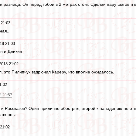
ая разница. Он перед тобой в 2 метрах стоит. Сделай пару шагов и 
 21:03
ая...
18 21:03
н и Джикия
2018 21:02
л, это Пилипчук вздрючил Кареру, что вполне ожидалось.
1:02
8 20:57
 и Рассказов? Один прилично обострял, второй к нападению не отно
ственны.
21:02