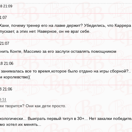
8 21:09
1:07
Хани, почему тренер его на лавке держит? Убедились, что Каррера 
ускает, а этих нет. Наверное, он не враг себе.
21:07
онить Конте, Массимо за его заслуги оставлять помощником
18 21:06
занималась все то время,которое было отдано на игры сборной?.. 
м королевстве((
8 21:06
0:51
ми творится? Они как дети просто.
хологически... Выиграть первый титул в 30+... Нет закалки победител
о хотел их менять...