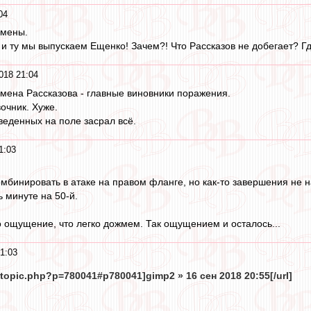
04
амены.
 и ту мы выпускаем Ещенко! Зачем?! Что Рассказов не добегает? 
018 21:04
мена Рассказова - главные виновники поражения.
очник. Хуже.
веденных на поле засрал всё.
1:03
мбинировать в атаке на правом фланге, но как-то завершения не 
 минуте на 50-й.
 ощущение, что легко дожмем. Так ощущением и осталось...
1:03
wtopic.php?p=780041#p780041]gimp2 » 16 сен 2018 20:55[/url]