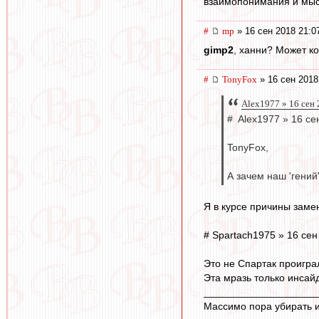
взаимопонимания и мыс
#
mp
» 16 сен 2018 21:0
gimp2
, ханни? Может к
#
TonyFox
» 16 сен 2018
Alex1977 » 16 сен 
# Alex1977 » 16 се
TonyFox,
А зачем наш 'гений
Я в курсе причины замен
# Spartach1975 » 16 сен
Это не Спартак проигра
Эта мразь только инсай
____________________
Массимо пора убирать и