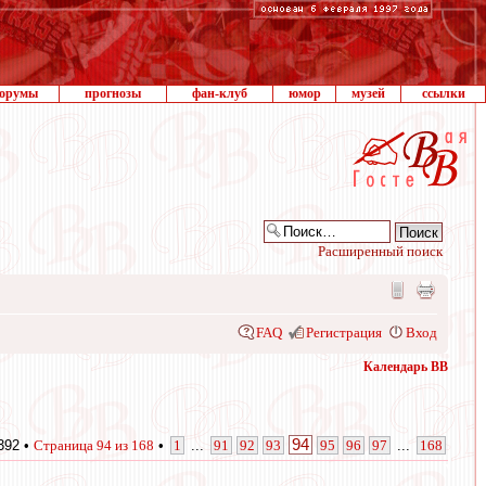
орумы
прогнозы
фан-клуб
юмор
музей
ссылки
Расширенный поиск
FAQ
Регистрация
Вход
Календарь ВВ
94
392 •
Страница
94
из
168
•
1
...
91
92
93
95
96
97
...
168