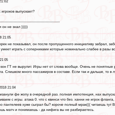
21:02
х игроков выпускает?
-----------------------------------------------
он не знал )))))
8 21:05
ерек не показывал, он после пропущенного инициативу забрал, заби
умеет играть с соперниками которые номинально слабее в разы во
21:05
сезон ГТ не вырулит. Игры нет от слова вообще. Очень не понятные
га. Слишком много пассажиров в составе. Если так и дальше, то в
2018 21:04
лизанули фе жопу в очередной раз. полная импотенция, нах выпуск
ваем с игры. атака 0. что с квинси что без. ханни не игрок фланга
но пантелеев хуже сыграл бы? короче полный мрак((( читаешь тут
ришь матч и понимаешь - да нифига вы не разбираетесь.