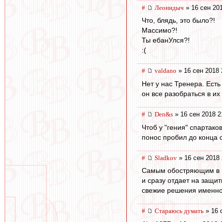
#
Леонидыч
» 16 сен 20
Что, блядь, это было?!
Массимо?!
Ты ебанУлся?!
:(
#
valdano
» 16 сен 2018 
Нет у нас Тренера. Есть
он все разобраться в их
#
Den&s
» 16 сен 2018 2
Чтоб у "гения" спартак
понос пробил до конца с
#
Sladkov
» 16 сен 2018 
Самым обостряющим в це
и сразу отдает на защи
свежие решения именно 
#
Стараюсь думать
» 16 