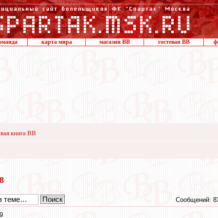
оманда
карта мира
магазин ВВ
гостевая ВВ
ф
вая книга ВВ
18
Сообщений: 8
9