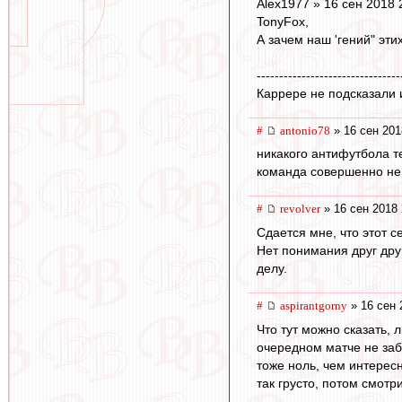
Alex1977 » 16 сен 2018 
TonyFox,
А зачем наш 'гений" эти
--------------------------------
Каррере не подсказали и 
#
antonio78
» 16 сен 201
никакого антифутбола т
команда совершенно не 
#
revolver
» 16 сен 2018 
Сдается мне, что этот 
Нет понимания друг дру
делу.
#
aspirantgorny
» 16 сен 
Что тут можно сказать, 
очередном матче не заби
тоже ноль, чем интерес
так грусто, потом смот