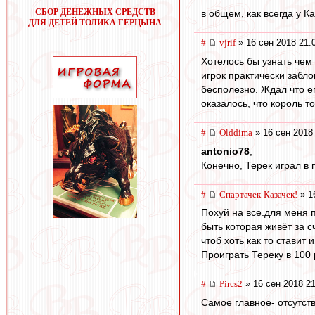
СБОР ДЕНЕЖНЫХ СРЕДСТВ
в общем, как всегда у Ка
ДЛЯ ДЕТЕЙ ТОЛИКА ГЕРЦЫНА
#
vjrif
» 16 сен 2018 21:
Хотелось бы узнать чем 
игрок практически забло
бесполезно. Ждал что ег
оказалось, что король т
#
Olddima
» 16 сен 2018
antonio78
,
Конечно, Терек играл в 
#
Спартачек-Казачек!
» 1
Похуй на все.для меня 
быть которая живёт за с
чтоб хоть как то ставит
Проиграть Тереку в 100
#
Pircs2
» 16 сен 2018 21
Самое главное- отсутств