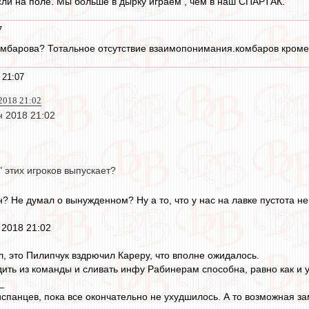
ли на поле. Мы больше в дырку играем , чем в наш СПАРТАК.
7
омбарова? Тотальное отсутствие взаимопонимания.комбаров кроме
 21:07
2018 21:02
н 2018 21:02
" этих игроков выпускает?
? Не думал о вынужденном? Ну а то, что у нас на лавке пустота не
 2018 21:02
л, это Пилипчук вздрючил Кареру, что вполне ожидалось.
дить из команды и сливать инфу Рабинерам способна, равно как и 
_
спанцев, пока все окончательно не ухудшилось. А то возможная за