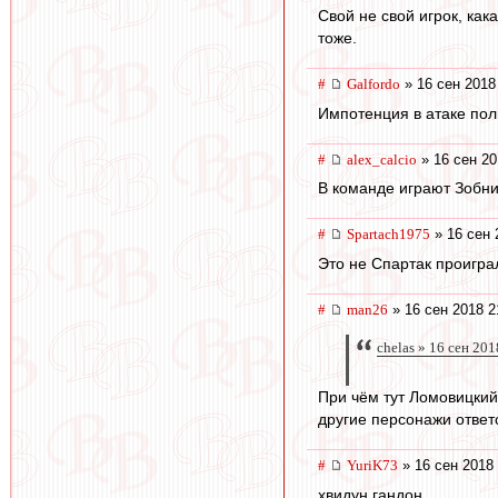
Свой не свой игрок, как
тоже.
#
Galfordo
» 16 сен 2018
Импотенция в атаке полн
#
alex_calcio
» 16 сен 20
В команде играют Зобни
#
Spartach1975
» 16 сен 
Это не Спартак проигра
#
man26
» 16 сен 2018 2
chelas » 16 сен 201
При чём тут Ломовицкий
другие персонажи ответ
#
YuriK73
» 16 сен 2018 
хвидун гандон