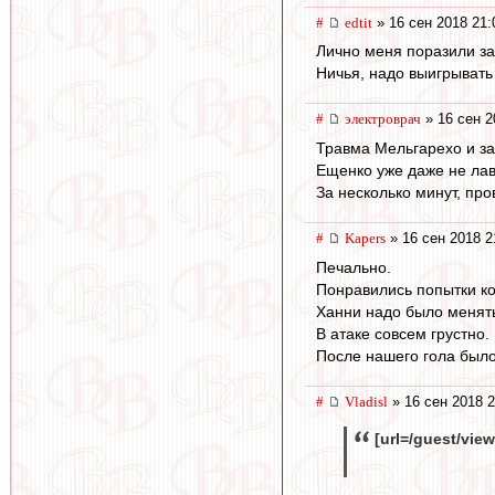
#
edtit
» 16 сен 2018 21:
Лично меня поразили з
Ничья, надо выигрывать
#
электроврач
» 16 сен 2
Травма Мельгарехо и за
Ещенко уже даже не лав
За несколько минут, про
#
Kapers
» 16 сен 2018 2
Печально.
Понравились попытки ко
Ханни надо было менять
В атаке совсем грустно.
После нашего гола было
#
Vladisl
» 16 сен 2018 2
[url=/guest/vie