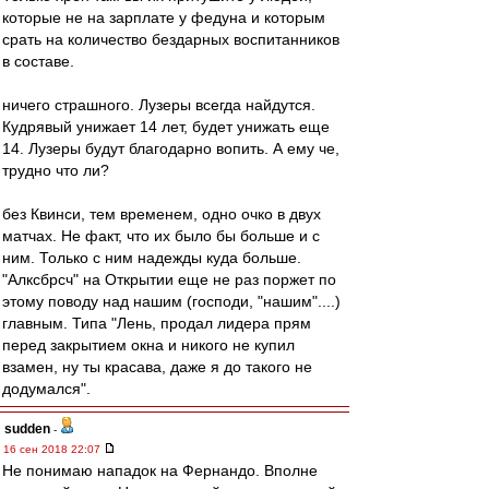
которые не на зарплате у федуна и которым
срать на количество бездарных воспитанников
в составе.
ничего страшного. Лузеры всегда найдутся.
Кудрявый унижает 14 лет, будет унижать еще
14. Лузеры будут благодарно вопить. А ему че,
трудно что ли?
без Квинси, тем временем, одно очко в двух
матчах. Не факт, что их было бы больше и с
ним. Только с ним надежды куда больше.
"Алксбрсч" на Открытии еще не раз поржет по
этому поводу над нашим (господи, "нашим"....)
главным. Типа "Лень, продал лидера прям
перед закрытием окна и никого не купил
взамен, ну ты красава, даже я до такого не
додумался".
sudden
-
16 сен 2018 22:07
Не понимаю нападок на Фернандо. Вполне