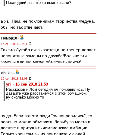
Последний раз что-то выигрывали?...
а хз.. Нам, не поклонникам творчества Федуна,
обычно так отвечают.
Помор10
-
16 сен 2018 22:11
Так это Лукойл оказывается,а не тренер делает
непонятные замены по дружбе!Больше эти
замены в конце матча объяснить нечем!
chelas
-
16 сен 2018 22:08
yri » 16 сен 2018 21:59
Рассказов и Лом сегодня оч понравились. Ну
давайте уже расстанемся с этой ромашкой,
ну сколько можно то
ну да. Если вот эти люди "оч понравились", то
реально можно объявлять борьбу за место в
десятке и притушить чемпионские амбиции.
Только хрен там вы их притушите у людей,