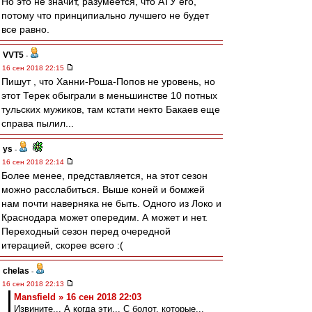
Но это не значит, разумеется, что АТУ его,
потому что принципиально лучшего не будет
все равно.
VVT5
-
16 сен 2018 22:15
Пишут , что Ханни-Роша-Попов не уровень, но
этот Терек обыграли в меньшинстве 10 потных
тульских мужиков, там кстати некто Бакаев еще
справа пылил...
ys
-
16 сен 2018 22:14
Более менее, представляется, на этот сезон
можно расслабиться. Выше коней и бомжей
нам почти наверняка не быть. Одного из Локо и
Краснодара может опередим. А может и нет.
Переходный сезон перед очередной
итерацией, скорее всего :(
chelas
-
16 сен 2018 22:13
Mansfield » 16 сен 2018 22:03
Извините... А когда эти... С болот, которые...