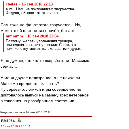
chelas » 16 сен 2018 22:13
а хз.. Нам, не поклонникам творчества
Федуна, обычно так отвечают.
Сам тоже не фанат этого творчества... Ну,
может твой пост не так прочёл, бывает...
mmmmm » 16 сен 2018 22:04
Поэтому, желать увольнения тренера,
приведшего в таких условиях Спартак к
чемпионству может только враг или дурак.
Я не думаю, что кто-то всерьёз гонит Массимо
сейчас...
У меня другое подозрение, а не начал ли
Массимо вредность включать?...
Ну серьёзно, логикой игры совершенно не
диктовалось выпуск на замену трёх ветеранов
в совершенно разобранном состоянии...
Редактировалось 16 сен 2018 22:18
BM1964
-
16 сен 2018 22:15