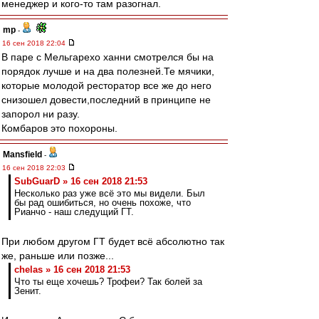
менеджер и кого-то там разогнал.
mp
-
16 сен 2018 22:04
В паре с Мельгарехо ханни смотрелся бы на
порядок лучше и на два полезней.Те мячики,
которые молодой ресторатор все же до него
снизошел довести,последний в принципе не
запорол ни разу.
Комбаров это похороны.
Mansfield
-
16 сен 2018 22:03
SubGuarD » 16 сен 2018 21:53
Несколько раз уже всё это мы видели. Был
бы рад ошибиться, но очень похоже, что
Рианчо - наш следущий ГТ.
При любом другом ГТ будет всё абсолютно так
же, раньше или позже...
chelas » 16 сен 2018 21:53
Что ты еще хочешь? Трофеи? Так болей за
Зенит.