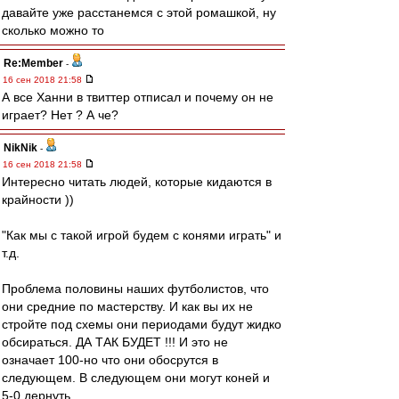
давайте уже расстанемся с этой ромашкой, ну
сколько можно то
Re:Member
-
16 сен 2018 21:58
А все Ханни в твиттер отписал и почему он не
играет? Нет ? А че?
NikNik
-
16 сен 2018 21:58
Интересно читать людей, которые кидаются в
крайности ))
"Как мы с такой игрой будем с конями играть" и
т.д.
Проблема половины наших футболистов, что
они средние по мастерству. И как вы их не
стройте под схемы они периодами будут жидко
обсираться. ДА ТАК БУДЕТ !!! И это не
означает 100-но что они обосрутся в
следующем. В следующем они могут коней и
5-0 дернуть.