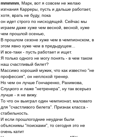
mmmmm
, Марк, вот я совсем не желаю
изгнания Карреры, пусть и дальше работает,
хотя, врать не буду, пока
он идет строго по нисходящей. Сейчас мы
играем даже хуже чем весной, весной, хуже
чем прошлой осенью,
В прошлом сезоне хуже чем в чемпионском, в
этом явно хуже чем в предыдущем...
И все-таки - пусть работает и ищет.
Я только одного не могу понять - в чем таком
наш счастливый билет?
Массимо хороший мужик, что как известно "не
профессия", он неплохой тренер.
Но чем он лучше Гончаренко, Рахимова,
Слуцкого и лаже "нетренера", ну так всерьез
лучше - я не вижу.
То что он выиграл один чемпионат, маловато
для "счастливого билета". Признак класса -
стабильность.
И если прошлогодние неудачи были
объяснимы "поисками", то сегодня это не
очень катит