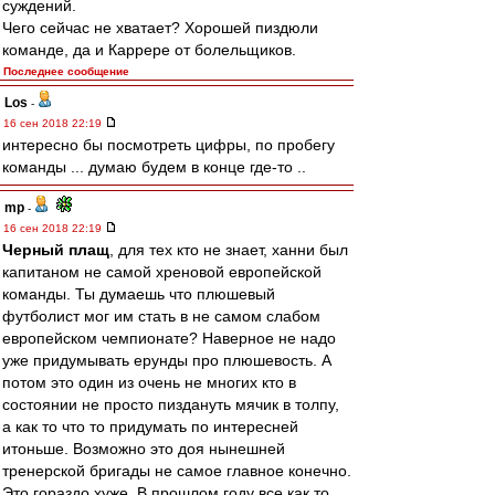
суждений.
Чего сейчас не хватает? Хорошей пиздюли
команде, да и Каррере от болельщиков.
Последнее сообщение
Los
-
16 сен 2018 22:19
интересно бы посмотреть цифры, по пробегу
команды ... думаю будем в конце где-то ..
mp
-
16 сен 2018 22:19
Черный плащ
, для тех кто не знает, ханни был
капитаном не самой хреновой европейской
команды. Ты думаешь что плюшевый
футболист мог им стать в не самом слабом
европейском чемпионате? Наверное не надо
уже придумывать ерунды про плюшевость. А
потом это один из очень не многих кто в
состоянии не просто пиздануть мячик в толпу,
а как то что то придумать по интересней
итоньше. Возможно это доя нынешней
тренерской бригады не самое главное конечно.
Это гораздо хуже. В прошлом году все как то