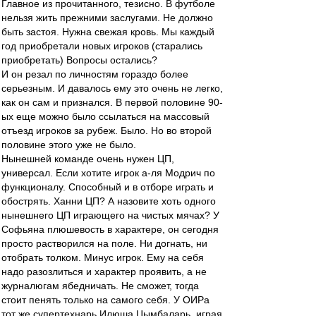
Главное из прочитанного, тезисно. В футболе
нельзя жить прежними заслугами. Не должно
быть застоя. Нужна свежая кровь. Мы каждый
год приобретали новых игроков (старались
приобретать) Вопросы остались?
И он резал по личностям гораздо более
серьезным. И давалось ему это очень не легко,
как он сам и признался. В первой половине 90-
ых еще можно было ссылаться на массовый
отъезд игроков за рубеж. Было. Но во второй
половине этого уже не было.
Нынешней команде очень нужен ЦП,
универсал. Если хотите игрок а-ля Модрич по
функционалу. Способный и в отборе играть и
обострять. Ханни ЦП? А назовите хоть одного
нынешнего ЦП играющего на чистых мячах? У
Софьяна плюшевость в характере, он сегодня
просто растворился на поле. Ни догнать, ни
отобрать толком. Минус игрок. Ему на себя
надо разозлиться и характер проявить, а не
журналюгам ябедничать. Не сможет, тогда
стоит пенять только на самого себя. У ОИРа
тот же супертехнарь Илюша Цымбаларь, играя