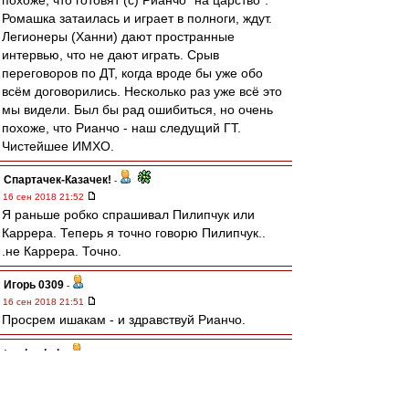
похоже, что готовят (с) Рианчо "на царство".
Ромашка затаилась и играет в полноги, ждут.
Легионеры (Ханни) дают пространные
интервью, что не дают играть. Срыв
переговоров по ДТ, когда вроде бы уже обо
всём договорились. Несколько раз уже всё это
мы видели. Был бы рад ошибиться, но очень
похоже, что Рианчо - наш следущий ГТ.
Чистейшее ИМХО.
Спартачек-Казачек!
-
16 сен 2018 21:52
Я раньше робко спрашивал Пилипчук или
Каррера. Теперь я точно говорю Пилипчук..
.не Каррера. Точно.
Игорь 0309
-
16 сен 2018 21:51
Просрем ишакам - и здравствуй Рианчо.
traubenbah
-
16 сен 2018 21:50
osir » 16 сен 2018 21:29
Ну что там Рианчо готов?