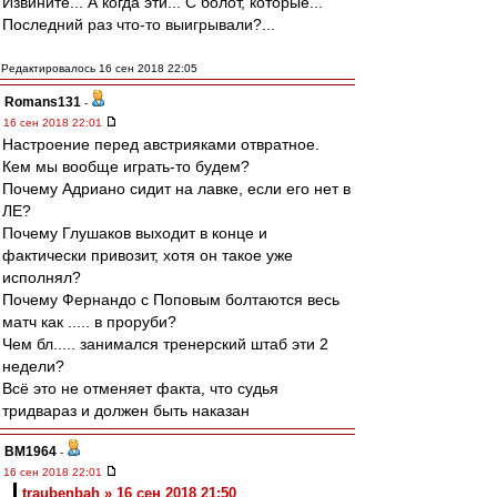
Извините... А когда эти... С болот, которые...
Последний раз что-то выигрывали?...
Редактировалось 16 сен 2018 22:05
Romans131
-
16 сен 2018 22:01
Настроение перед австрияками отвратное.
Кем мы вообще играть-то будем?
Почему Адриано сидит на лавке, если его нет в
ЛЕ?
Почему Глушаков выходит в конце и
фактически привозит, хотя он такое уже
исполнял?
Почему Фернандо с Поповым болтаются весь
матч как ..... в проруби?
Чем бл..... занимался тренерский штаб эти 2
недели?
Всё это не отменяет факта, что судья
тридвараз и должен быть наказан
BM1964
-
16 сен 2018 22:01
traubenbah » 16 сен 2018 21:50