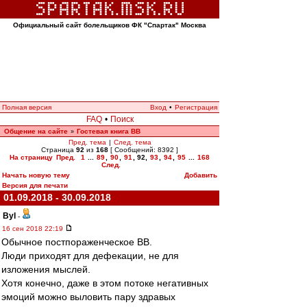
Официальный сайт болельщиков ФК "Спартак" Москва
Полная версия
Вход
•
Регистрация
FAQ
•
Поиск
Общение на сайте
Гостевая книга ВВ
»
Пред. тема
|
След. тема
Страница
92
из
168
[ Сообщений: 8392 ]
На страницу
Пред.
1
...
89
,
90
,
91
,
92
,
93
,
94
,
95
...
168
След.
Начать новую тему
Добавить
Версия для печати
01.09.2018 - 30.09.2018
Byl
-
16 сен 2018 22:19
Обычное постпораженческое ВВ.
Люди приходят для дефекации, не для
изложения мыслей.
Хотя конечно, даже в этом потоке негативных
эмоций можно выловить пару здравых