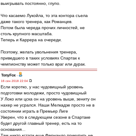
выигрывать постоянно, глупо.
Что касаемо Лукойла, то эта контора съела
даже такого тренера, как Романцев.
Потом была череда прочих личностей, не
столь крупного масштаба.
Теперь и Каррера на очереди.
Поэтому, желать увольнения тренера,
приведшего в таких условиях Спартак к
чемпионству может только враг или дурак.
TonyFox
-
16 сен 2018 22:04
Если коротко, у нас чудовищный уровень
подготовки молодежи, просто чудовищный
У Локо или цска он на уровень выше, зениту он
нахер не усрался. Наши Мелкадзе просто не в
состоянии играть в Премьер Лиге
Уверен, что в следующем сезоне в Спартаке
будет другой главный тренер, есть на то
основания...
Там никто кстати еще Фернандо прикупить не