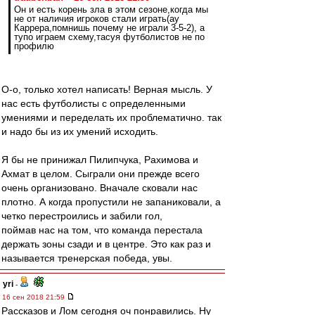
Он и есть корень зла в этом сезоне,когда мы
не от наличия игроков стали играть(ау
Каррера,помнишь почему не играли 3-5-2), а
тупо играем схему,тасуя футболистов не по
профилю
О-о, только хотел написать! Верная мысль. У
нас есть футболисты с определенными
умениями и переделать их проблематично. так
и надо бы из их умений исходить.
Я бы не принижал Пилипчука, Рахимова и
Ахмат в целом. Сыграли они прежде всего
очень организовано. Вначале сковали нас
плотно. А когда пропустили не запаниковали, а
четко перестроились и забили гол,
поймав нас на том, что команда перестала
держать зоны сзади и в центре. Это как раз и
называется тренерская победа, увы.
yri
-
16 сен 2018 21:59
Рассказов и Лом сегодня оч понравились. Ну