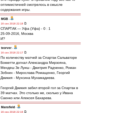
оптимистичней смотрелось в смысле
содержания игры.
MGB
-
16 сен 2018 22:18
СПАРТАК — Уфа (Уфа) - 0 : 1
25-09-2016, Москва
И?
teorver
-
16 сен 2018 22:17
По количеству матчей за Спартак Сальваторе
Боккетти догнал Александра Мирзояна,
Мендеш Зе Луиш - Дмитрия Радченко, Роман
Зобнин - Мирослава Ромащенко, Георгий
Джикия - Мухсина Мухамадиева.
Георгий Джикия забил второй гол за Спартак в
39 матчах. Это столько же, сколько у Ивана
Саенко или Алексея Бахарева.
Mansfield
-
16 сен 2018 22:16