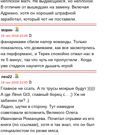
неплохой матч. Не выдающийся, но неплохой.
В отличие от вышедших на замену. Включая
Адриано, хотя он хороший штрафной
заработал, который чот не поставили.
морон
-
16 сен 2018 22:06
фанариками сбили напор команды. Только
показалось что дожимаем, как все засмотрлись
на перформанс, и Терек спокойно отжал нас в
те 5 минус, так что чуть не пропустили . Когда
уже стадион научится дышать игрой
лео22
-
16 сен 2018 22:05
Главное не ссать. А то трусы мокрые будут )))))
А где Лёня Gt3, главный борец с... ;) Уж не
забанен ли? ;)
Ладно, шутки в сторону. Тут намедни
советовали вспомнить Великого Олега
Ивановича Романцева. Почитал отрывки из его
книги (по ссылкам), хотя и так знал, что он был
специалистом по резке мяса.