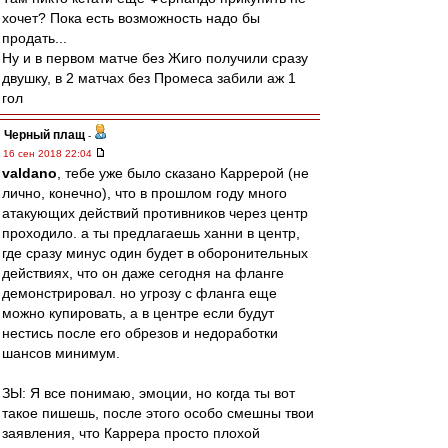
хочет? Пока есть возможность надо бы
продать...
Ну и в первом матче без Жиго получили сразу
двушку, в 2 матчах без Промеса забили аж 1
гол
Черный плащ
-
16 сен 2018 22:04
valdano
, тебе уже было сказано Каррерой (не
лично, конечно), что в прошлом году много
атакующих действий противников через центр
проходило. а ты предлагаешь ханни в центр,
где сразу минус один будет в оборонительных
действиях, что он даже сегодня на фланге
демонстрировал. но угрозу с фланга еще
можно купировать, а в центре если будут
нестись после его обрезов и недоработки
шансов минимум.
ЗЫ: Я все понимаю, эмоции, но когда ты вот
такое пишешь, после этого особо смешны твои
заявления, что Каррера просто плохой