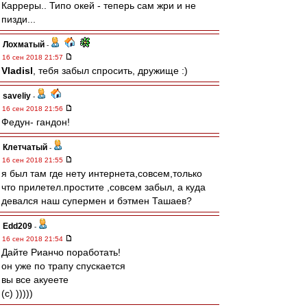
Карреры.. Типо окей - теперь сам жри и не
пизди...
Лохматый
-
16 сен 2018 21:57
Vladisl
, тебя забыл спросить, дружище :)
saveliy
-
16 сен 2018 21:56
Федун- гандон!
Клетчатый
-
16 сен 2018 21:55
я был там где нету интернета,совсем,только
что прилетел.простите ,совсем забыл, а куда
девался наш супермен и бэтмен Ташаев?
Edd209
-
16 сен 2018 21:54
Дайте Рианчо поработать!
он уже по трапу спускается
вы все акуеете
(с) )))))