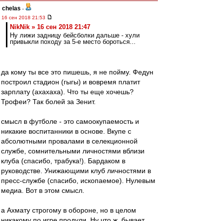
chelas
-
16 сен 2018 21:53
NikNik » 16 сен 2018 21:47
Ну лижи задницу бейсболки дальше - хули
привыкли походу за 5-е место бороться...
да кому ты все это пишешь, я не пойму. Федун
построил стадион (гыгы) и вовремя платит
зарплату (ахахаха). Что ты еще хочешь?
Трофеи? Так болей за Зенит.
смысл в футболе - это самоокупаемость и
никакие воспитанники в основе. Вкупе с
абсолютными провалами в селекционной
службе, сомнительными личностями вблизи
клуба (спасибо, трабука!). Бардаком в
руководстве. Унижающими клуб личностями в
пресс-службе (спасибо, ископаемое). Нулевым
медиа. Вот в этом смысл.
а Ахмату строгому в обороне, но в целом
никакому по игре продули. Ну что ж, бывает.