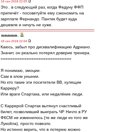
16 сен 2018 22:05
Это.. в следующий раз, когда Федуну ФФП
припечёт - посоветуйте ему сэкономить на
зарплате Фернандо. Пантик будет куда
дешевле и ничуть не хуже.
mmmmm
-
16 сен 2018 22:04
Каюсь, забыл про дисквалификацию Адриано.
Значит, он реально потерял доверие тренера.
==============================
Я понимаю, эмоции.
Сам в злом унынии.
Но кто такие эти посетители ВВ, хулящие
Карреру?
Или враги Спартака, или недалёкие люди.
С Каррерой Спартак вытянул счастливый
билет, позволивший выиграть ЧР. Ничто в РУ
ФКСМ не изменилось (те же люди из того же
Лукойла), просто повезло.
Но истинно верить, что в лотерею можно