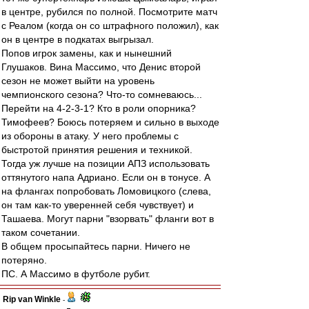
в центре, рубился по полной. Посмотрите матч
с Реалом (когда он со штрафного положил), как
он в центре в подкатах выгрызал.
Попов игрок замены, как и нынешний
Глушаков. Вина Массимо, что Денис второй
сезон не может выйти на уровень
чемпионского сезона? Что-то сомневаюсь...
Перейти на 4-2-3-1? Кто в роли опорника?
Тимофеев? Боюсь потеряем и сильно в выходе
из обороны в атаку. У него проблемы с
быстротой принятия решения и техникой.
Тогда уж лучше на позиции АПЗ использовать
оттянутого напа Адриано. Если он в тонусе. А
на флангах попробовать Ломовицкого (слева,
он там как-то уверенней себя чувствует) и
Ташаева. Могут парни "взорвать" фланги вот в
таком сочетании.
В общем просыпайтесь парни. Ничего не
потеряно.
ПС. А Массимо в футболе рубит.
Rip van Winkle
-