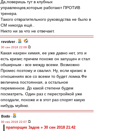
Да,поверишь тут в клубных
управленцев,которые работают ПРОТИВ
тренера.
Такого отвратительного руководства не было в
СМ никогда ещё..
Никто ни за что не отвечает.
revolver
-
30 сен 2018 22:08
Какая нахрен химия, ее уже давно нет, это и
есть кризис причем похоже он запущен и стал
обширным - все между всеми. Возможно
Промес поэтому и свалил. Ну, если кризис в
отношениях все со всеми то будет ломка.Фе
величина постоянная, а остальное
переменное. До какой степени будем
посматреть. Один раз с перестройкой уже
опоздали, похоже и в этот раз спорят какую
нибудь муйню.
Bodo
-
30 сен 2018 22:07
прапорщик 3адoв » 30 сен 2018 21:42