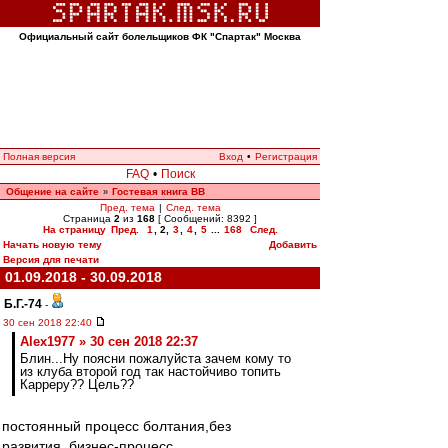
Официальный сайт болельщиков ФК "Спартак" Москва
Полная версия
Вход
•
Регистрация
FAQ
•
Поиск
Общение на сайте
Гостевая книга ВВ
»
Пред. тема
|
След. тема
Страница
2
из
168
[ Сообщений: 8392 ]
На страницу
Пред.
1
,
2
,
3
,
4
,
5
...
168
След.
Начать новую тему
Добавить
Версия для печати
01.09.2018 - 30.09.2018
Б.Г.-74
-
30 сен 2018 22:40
Alex1977 » 30 сен 2018 22:37
Блин...Ну поясни пожалуйста зачем кому то
из клуба второй год так настойчиво топить
Карреру?? Цель??
постоянный процесс болтания,без
развития..бизнес-процесс..