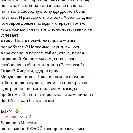
ровно так, как делал и раньше, словно по
наитию, в свободную зону где должен быть
партнер. И раньше он там был. А сейчас Дима
Комбаров дремет позади и стартует только
когда уже мяч летит в его зону, естественно не
успевает.
Ханни. Ну и на какой позиции его еще
попробовать? Наплеймейкерил, аж жуть.
Характерно, в первом тайме, атака, перед
штрафной Ханни с мячом, справа зона
свободная, забегает партнер (Рассказов?)
Отдал? Фигушки, удар в гущу.
Минус один игрок. Практически не вступает в
отбор, когда вступает, почти все проигрывает.
Центр поля - не контролируем, отсюда
проблемы. Зря его в перерыве не заменили на
Зе, ЛА сыграл бы в оттяжке.
Б.Г.-74
-
30 сен 2018 22:34
Дело не в Массимо..
на его месте ЛЮБОЙ тренер,столкнувшись с