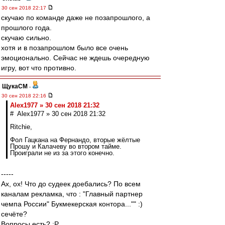
30 сен 2018 22:17
скучаю по команде даже не позапрошлого, а
прошлого года.
скучаю сильно.
хотя и в позапрошлом было все очень
эмоционально. Сейчас не ждешь очередную
игру, вот что противно.
ЩукаСМ
-
30 сен 2018 22:16
Alex1977 » 30 сен 2018 21:32
# Alex1977 » 30 сен 2018 21:32
Ritchie,
Фол Гацкана на Фернандо, вторые жёлтые
Прошу и Калачеву во втором тайме.
Проиграли не из за этого конечно.
-----
Ах, ох! Что до судеек доебались? По всем
каналам рекламка, что : "Главный партнер
чемпа России" Букмекерская контора..."" :)
сечёте?
Вопросы есть? ;Р