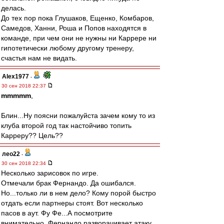
делась.
До тех пор пока Глушаков, Ещенко, Комбаров,
Самедов, Ханни, Роша и Попов находятся в
команде, при чем они не нужны ни Каррере ни
гипотетически любому другому тренеру,
счастья нам не видать.
Alex1977
-
30 сен 2018 22:37
mmmmm
,
Блин...Ну поясни пожалуйста зачем кому то из
клуба второй год так настойчиво топить
Карреру?? Цель??
лео22
-
30 сен 2018 22:34
Несколько зарисовок по игре.
Отмечали брак Фернандо. Да ошибался.
Но...только ли в нем дело? Кому порой быстро
отдать если партнеры стоят. Вот несколько
пасов в аут. Фу Фе...А посмотрите
внимательно, Фернандо разворачивает атаку