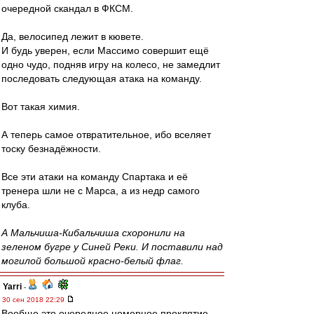
очередной скандал в ФКСМ.
Да, велосипед лежит в кювете.
И будь уверен, если Массимо совершит ещё
одно чудо, подняв игру на колесо, не замедлит
последовать следующая атака на команду.
Вот такая химия.
А теперь самое отвратительное, ибо вселяет
тоску безнадёжности.
Все эти атаки на команду Спартака и её
тренера шли не с Марса, а из недр самого
клуба.
А Мальчиша-Кибальчиша схоронили на
зеленом бугре у Синей Реки. И поставили над
могилой большой красно-белый флаг.
Yarri
-
30 сен 2018 22:29
Вообще это очередное номерное проклятие.