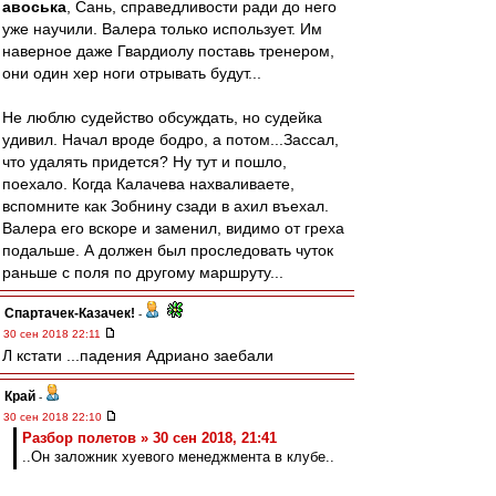
авоська
, Сань, справедливости ради до него
уже научили. Валера только использует. Им
наверное даже Гвардиолу поставь тренером,
они один хер ноги отрывать будут...
Не люблю судейство обсуждать, но судейка
удивил. Начал вроде бодро, а потом...Зассал,
что удалять придется? Ну тут и пошло,
поехало. Когда Калачева нахваливаете,
вспомните как Зобнину сзади в ахил въехал.
Валера его вскоре и заменил, видимо от греха
подальше. А должен был проследовать чуток
раньше с поля по другому маршруту...
Спартачек-Казачек!
-
30 сен 2018 22:11
Л кстати ...падения Адриано заебали
Край
-
30 сен 2018 22:10
Разбор полетов » 30 сен 2018, 21:41
..Он заложник хуевого менеджмента в клубе..