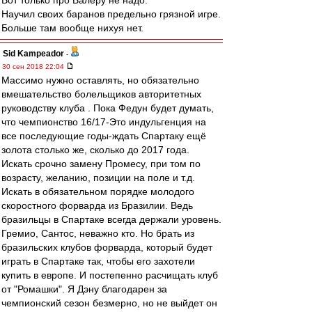
Вот только про Валеру не надо.
Научил своих баранов предельно грязной игре.
Больше там вообще нихуя нет.
Sid Kampeador
-
30 сен 2018 22:04
Массимо нужно оставлять, но обязательно
вмешательство болельщиков авторитетных
руководству клуба . Пока Федун будет думать,
что чемпионство 16/17-Это индульгенция на
все последующие годы-ждать Спартаку ещё
золота столько же, сколько до 2017 года.
Искать срочно замену Промесу, при том по
возрасту, желанию, позиции на поле и т.д.
Искать в обязательном порядке молодого
скоростного форварда из Бразилии. Ведь
бразильцы в Спартаке всегда держали уровень.
Гремио, Сантос, неважно кто. Но брать из
бразильских клубов форварда, который будет
играть в Спартаке так, чтобы его захотели
купить в европе. И постепенно расчищать клуб
от "Ромашки". Я Дэну благодарен за
чемпионский сезон безмерно, но не выйдет он