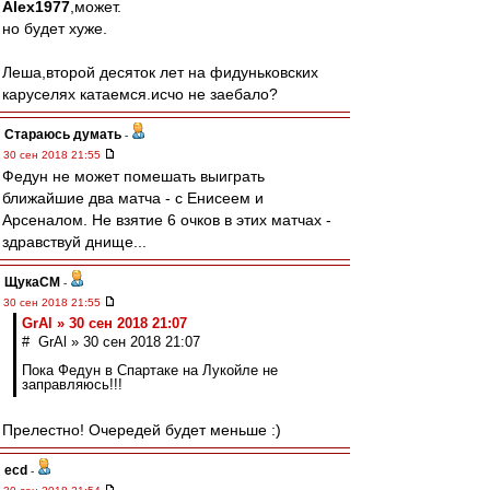
Alex1977
,может.
но будет хуже.
Леша,второй десяток лет на фидуньковских
каруселях катаемся.исчо не заебало?
Стараюсь думать
-
30 сен 2018 21:55
Федун не может помешать выиграть
ближайшие два матча - с Енисеем и
Арсеналом. Не взятие 6 очков в этих матчах -
здравствуй днище...
ЩукаСМ
-
30 сен 2018 21:55
GrAl » 30 сен 2018 21:07
# GrAl » 30 сен 2018 21:07
Пока Федун в Спартаке на Лукойле не
заправляюсь!!!
Прелестно! Очередей будет меньше :)
ecd
-