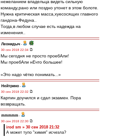
нежеланием владельца видеть сильную
команду,рано или поздно утонет в этом болоте.
Нужна критическая масса,хуесосящих главного
гандона-Федуна..
Тогда,в любом случае есть надежда на
изменения..
Леонидыч
-
30 сен 2018 22:34
Мы сегодня не просто проебАли!
Мы проебАли нЕчто большее!
«Это надо чётко понимать...»
Нейтрино
-
30 сен 2018 22:32
Карпин доучился и сдал экзамен. Пора
возвращать.
mmmmm
-
30 сен 2018 22:30
irod sm » 30 сен 2018 21:32
А может тупо "химия" исчезла?