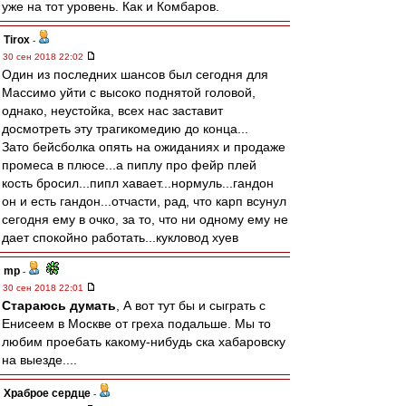
уже на тот уровень. Как и Комбаров.
Tirox
-
30 сен 2018 22:02
Один из последних шансов был сегодня для
Массимо уйти с высоко поднятой головой,
однако, неустойка, всех нас заставит
досмотреть эту трагикомедию до конца...
Зато бейсболка опять на ожиданиях и продаже
промеса в плюсе...а пиплу про фейр плей
кость бросил...пипл хавает...нормуль...гандон
он и есть гандон...отчасти, рад, что карп всунул
сегодня ему в очко, за то, что ни одному ему не
дает спокойно работать...кукловод хуев
mp
-
30 сен 2018 22:01
Стараюсь думать
, А вот тут бы и сыграть с
Енисеем в Москве от греха подальше. Мы то
любим проебать какому-нибудь ска хабаровску
на выезде....
Храброе сердце
-