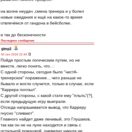
на волне неудач ,смена тренера и у болел
новые ожидания и ещё на какое-то время
отвлечёмся от гандона в бейсболке..
и так до бесконечности
Последнее сообщение
gimp2
-
30 сен 2018 22:40
Пойдя простым логическим путем, но не
вместе, легко понять, что...:
С одной стороны, сегодня было "чистА-
тренерское" поражение.., чего раньше не
бывало и могло случится, только в случае, если
"Каррера поплыл".
С другой стороны, с какой стати ему "плыть"(?},
если предыдущую игру выиграли.
Отсюда напрашивается вывод, что Карреру
гнусно "сливают".
Главного найдет даже ленивый, это Глушаков,
так как он не на луне находится и связь с
остальной ромашкой, очевидно никуда не