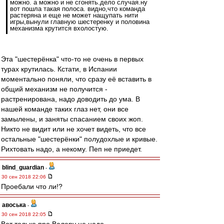
можно. а можно и не сгонять.дело случая.ну
вот пошла такая полоса. видно,что команда
растеряна и еще не может нащупать нити
игры,вынули главную шестеренку и половина
механизма крутится вхолостую.
Эта "шестерёнка" что-то не очень в первых
турах крутилась. Кстати, в Испании
моментально поняли, что сразу её вставить в
общий механизм не получится -
растренирована, надо доводить до ума. В
нашей команде таких глаз нет, они все
замылены, и заняты спасанием своих жоп.
Никто не видит или не хочет видеть, что все
остальные "шестерёнки" полудохлые и кривые.
Рихтовать надо, а некому. Пеп не приедет.
blind_guardian
-
30 сен 2018 22:06
Проебали что ли!?
авоська
-
30 сен 2018 22:05