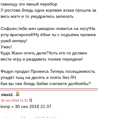
гавнищу это явный перебор.
У ростова блядь одна корявая атака прошла за
весь матч и то умудрились запихать.
Софьян,тебе мяч шикарно ложится на ногу!На
углу вратарской!Ну ёбни ты с подъёма промеж
ушей киперу!
Ужас!
Куда Жано опять дели?Хоть кто-то должен
вести игру и раздавать тонкие передачи!
Федун продал Промеса.Теперь посещаемость
упадёт тыщ на десять и опять без ЛЧ.
Как вы там блядь бабки считаете долбоёбы?
slava1
-
30 сен 2018 21:51
konp » 30 сен 2018 21:37
valdano » 30 сен 2018 21:31
Ага, судья виноват. В створ ворот один раз
попали.