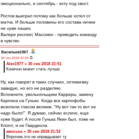
эмоционально, и сентябрь - коту под хвост.
Ростов выиграл потому как больше хотел от
матча. И больше половины его состава ничем
не хуже наших.
Валере респект, Массимо - приводить команду
в чувство.
Васильев1967
-
30 сен 2018 22:26
Alex1977 » 30 сен 2018 21:51
Конечно может стать лучше.
Ну, как говорят в таких случаях, оптимизму
завидую, но его не разделяю.
Вспомните, увольняльщики Карреры, замену
Карпина на Гунько. Когда все карпофобы
возопили гласом велиим: "Ну вот так-то вот не
надо было!". Я думаю, сейчас есличо, еще
хуже будет. А после Гунька Якин был, тоже не
Клопп, и не Гвардиола.
авоська » 30 сен 2018 21:52
Впрочем,это не оправдывает ту