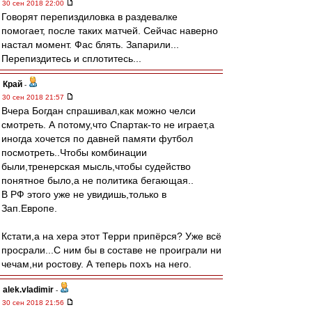
30 сен 2018 22:00
Говорят перепиздиловка в раздевалке
помогает, после таких матчей. Сейчас наверно
настал момент. Фас блять. Запарили...
Перепиздитесь и сплотитесь...
Край
-
30 сен 2018 21:57
Вчера Богдан спрашивал,как можно челси
смотреть. А потому,что Спартак-то не играет,а
иногда хочется по давней памяти футбол
посмотреть..Чтобы комбинации
были,тренерская мысль,чтобы судейство
понятное было,а не политика бегающая..
В РФ этого уже не увидишь,только в
Зап.Европе.
Кстати,а на хера этот Терри припёрся? Уже всё
просрали...С ним бы в составе не проиграли ни
чечам,ни ростову. А теперь похъ на него.
alek.vladimir
-
30 сен 2018 21:56