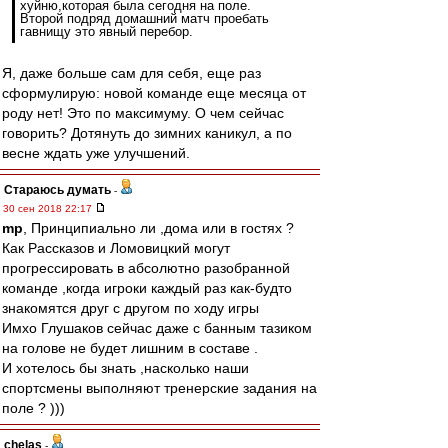
хуйню,которая была сегодня на поле.
Второй подряд домашний матч проебать
гавнищу это явный перебор.
Я, даже больше сам для себя, еще раз
сформулирую: новой команде еще месяца от
роду нет! Это по максимуму. О чем сейчас
говорить? Дотянуть до зимних каникул, а по
весне ждать уже улучшений.
Стараюсь думать
-
30 сен 2018 22:17
mp
, Принципиально ли ,дома или в гостях ?
Как Рассказов и Ломовицкий могут
прогрессировать в абсолютно разобранной
команде ,когда игроки каждый раз как-будто
знакомятся друг с другом по ходу игры
Имхо Глушаков сейчас даже с банным тазиком
на голове не будет лишним в составе .
И хотелось бы знать ,насколько наши
спортсмены выполняют тренерские задания на
поле ? )))
chelas
-