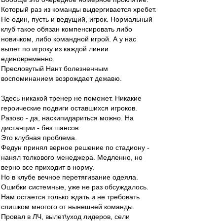
Который раз из команды выдергивается хребет.
Не один, пусть и ведущий, игрок. Нормальный
клуб такое обязан компенсировать либо
новичком, либо командной игрой. А у нас
вылет по игроку из каждой линии
единовременно.
Пресловутый Нант болезненным
воспоминанием возрождает дежавю.
Здесь никакой тренер не поможет. Никакие
героические подвиги оставшихся игроков.
Разово - да, наскипидариться можно. На
дистанции - без шансов.
Это клубная проблема.
Федун принял верное решение по стадиону -
нанял толкового менеджера. Медленно, но
верно все приходит в норму.
Но в клубе вечное перетягивание одеяла.
Ошибки системные, уже не раз обсуждалось.
Нам остается только ждать и не требовать
слишком многого от нынешней команды.
Провал в ЛЧ, вылет\уход лидеров, сели