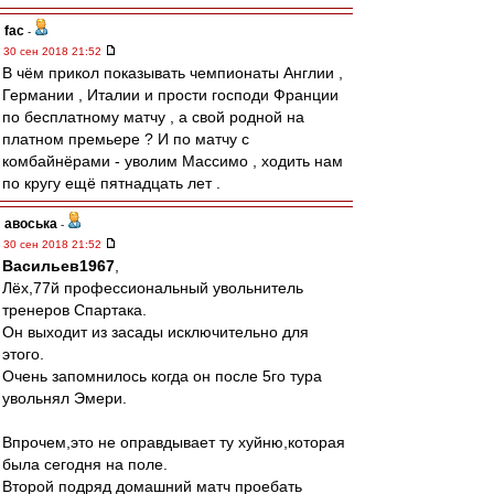
fac
-
30 сен 2018 21:52
В чём прикол показывать чемпионаты Англии ,
Германии , Италии и прости господи Франции
по бесплатному матчу , а свой родной на
платном премьере ? И по матчу с
комбайнёрами - уволим Массимо , ходить нам
по кругу ещё пятнадцать лет .
авоська
-
30 сен 2018 21:52
Васильев1967
,
Лёх,77й профессиональный увольнитель
тренеров Спартака.
Он выходит из засады исключительно для
этого.
Очень запомнилось когда он после 5го тура
увольнял Эмери.
Впрочем,это не оправдывает ту хуйню,которая
была сегодня на поле.
Второй подряд домашний матч проебать