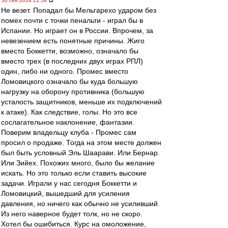
30 сен 2018 21:54
Не везет. Попадал бы Мельгарехо ударом без
помех почти с точки пенальти - играл бы в
Испании. Но играет он в России. Впрочем, за
невезением есть понятные причины. Жиго
вместо Боккетти, возможно, означало бы
вместо трех (в последних двух играх РПЛ)
один, либо ни одного. Промес вместо
Ломовицкого означало бы куда большую
нагрузку на оборону противника (большую
усталость защитников, меньше их подключений
к атаке). Как следствие, голы. Но это все
сослагательное наклонение, фантазии.
Поверим владельцу клуба - Промес сам
просил о продаже. Тогда на этом месте должен
был быть условный Эль Шаарави. Или Бернар.
Или Зийех. Похожих много, было бы желание
искать. Но это только если ставить высокие
задачи. Играли у нас сегодня Боккетти и
Ломовицкий, вышедший для усиления
давления, но ничего как обычно не усиливший.
Из него наверное будет толк, но не скоро.
Хотел бы ошибиться. Курс на омоложение,