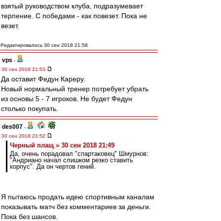
взятый руководством клуба, подразумевает
терпение. С победами - как повезет. Пока не
везет.
Редактировалось 30 сен 2018 21:58
vps
-
30 сен 2018 21:53
Да оставит Федун Кареру.
Новый нормальный тренер потребует убрать
из основы 5 - 7 игроков. Не будет Федун
столько покупать.
des007
-
30 сен 2018 21:52
Черный плащ » 30 сен 2018 21:49
Да, очень порадовал "спартаковец" Шмурнов:
"Андриано начал слишком резко ставить
корпус". Да он чертов гений.
Я пытаюсь продать идею спортивным каналам
показывать матч без комментариев за деньги.
Пока без шансов.