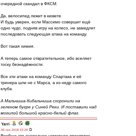
очередной скандал в ФКСМ.
Да, велосипед лежит в кювете.
И будь уверен, если Массимо совершит ещё
одно чудо, подняв игру на колесо, не замедлит
последовать следующая атака на команду.
Вот такая химия.
А теперь самое отвратительное, ибо вселяет
тоску безнадёжности.
Все эти атаки на команду Спартака и её
тренера шли не с Марса, а из недр самого
клуба.
А Мальчиша-Кибальчиша схоронили на
зеленом бугре у Синей Реки. И поставили над
могилой большой красно-белый флаг.
Yarri
-
30 сен 2018 22:29
Вообще это очередное номерное проклятие.