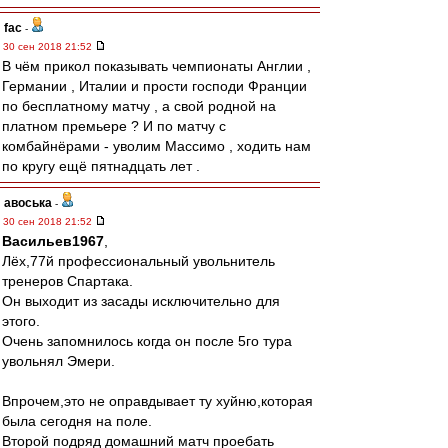
fac
-
30 сен 2018 21:52
В чём прикол показывать чемпионаты Англии ,
Германии , Италии и прости господи Франции
по бесплатному матчу , а свой родной на
платном премьере ? И по матчу с
комбайнёрами - уволим Массимо , ходить нам
по кругу ещё пятнадцать лет .
авоська
-
30 сен 2018 21:52
Васильев1967
,
Лёх,77й профессиональный увольнитель
тренеров Спартака.
Он выходит из засады исключительно для
этого.
Очень запомнилось когда он после 5го тура
увольнял Эмери.
Впрочем,это не оправдывает ту хуйню,которая
была сегодня на поле.
Второй подряд домашний матч проебать