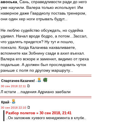
авоська
, Сань, справедливости ради до него
уже научили. Валера только использует. Им
наверное даже Гвардиолу поставь тренером,
они один хер ноги отрывать будут...
Не люблю судейство обсуждать, но судейка
удивил. Начал вроде бодро, а потом...Зассал,
что удалять придется? Ну тут и пошло,
поехало. Когда Калачева нахваливаете,
вспомните как Зобнину сзади в ахил въехал.
Валера его вскоре и заменил, видимо от греха
подальше. А должен был проследовать чуток
раньше с поля по другому маршруту...
Спартачек-Казачек!
-
30 сен 2018 22:11
Л кстати ...падения Адриано заебали
Край
-
30 сен 2018 22:10
Разбор полетов » 30 сен 2018, 21:41
..Он заложник хуевого менеджмента в клубе..