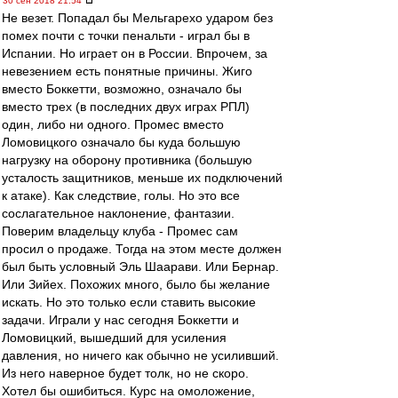
30 сен 2018 21:54
Не везет. Попадал бы Мельгарехо ударом без
помех почти с точки пенальти - играл бы в
Испании. Но играет он в России. Впрочем, за
невезением есть понятные причины. Жиго
вместо Боккетти, возможно, означало бы
вместо трех (в последних двух играх РПЛ)
один, либо ни одного. Промес вместо
Ломовицкого означало бы куда большую
нагрузку на оборону противника (большую
усталость защитников, меньше их подключений
к атаке). Как следствие, голы. Но это все
сослагательное наклонение, фантазии.
Поверим владельцу клуба - Промес сам
просил о продаже. Тогда на этом месте должен
был быть условный Эль Шаарави. Или Бернар.
Или Зийех. Похожих много, было бы желание
искать. Но это только если ставить высокие
задачи. Играли у нас сегодня Боккетти и
Ломовицкий, вышедший для усиления
давления, но ничего как обычно не усиливший.
Из него наверное будет толк, но не скоро.
Хотел бы ошибиться. Курс на омоложение,