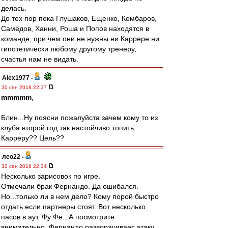
делась.
До тех пор пока Глушаков, Ещенко, Комбаров,
Самедов, Ханни, Роша и Попов находятся в
команде, при чем они не нужны ни Каррере ни
гипотетически любому другому тренеру,
счастья нам не видать.
Alex1977
-
30 сен 2018 22:37
mmmmm
,
Блин...Ну поясни пожалуйста зачем кому то из
клуба второй год так настойчиво топить
Карреру?? Цель??
лео22
-
30 сен 2018 22:34
Несколько зарисовок по игре.
Отмечали брак Фернандо. Да ошибался.
Но...только ли в нем дело? Кому порой быстро
отдать если партнеры стоят. Вот несколько
пасов в аут. Фу Фе...А посмотрите
внимательно, Фернандо разворачивает атаку