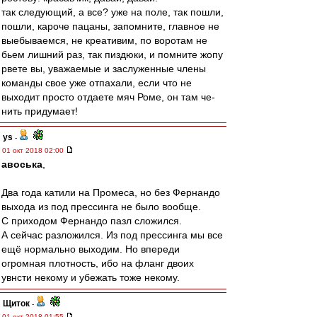
так следующий, а все? уже на поле, так пошли,
пошли, кароче пацаны, запомните, главное не
выебываемся, не креативим, по воротам не
бьем лишний раз, так пиздюки, и помните жопу
рвете вы, уважаемые и заслуженные члены
команды свое уже отпахали, если что не
выходит просто отдаете мяч Роме, он там че-
нить придумает!
ys
-
01 окт 2018 02:00
авоська
,
Два года катили на Промеса, но без Фернандо
выхода из под прессинга не было вообще.
С приходом Фернандо пазл сложился.
А сейчас разложился. Из под прессинга мы все
ещё нормально выходим. Но впереди
огромная плотность, ибо на фланг двоих
увнсти некому и убежать тоже некому.
Щиток
-
01 окт 2018 01:55