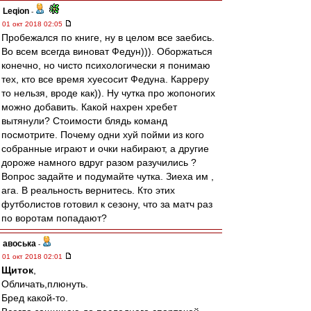
Leqion
-
01 окт 2018 02:05
Пробежался по книге, ну в целом все заебись.
Во всем всегда виноват Федун))). Оборжаться
конечно, но чисто психологически я понимаю
тех, кто все время хуесосит Федуна. Карреру
то нельзя, вроде как)). Ну чутка про жопоногих
можно добавить. Какой нахрен хребет
вытянули? Стоимости блядь команд
посмотрите. Почему одни хуй пойми из кого
собранные играют и очки набирают, а другие
дороже намного вдруг разом разучились ?
Вопрос задайте и подумайте чутка. Зиеха им ,
ага. В реальность вернитесь. Кто этих
футболистов готовил к сезону, что за матч раз
по воротам попадают?
авоська
-
01 окт 2018 02:01
Щиток
,
Обличать,плюнуть.
Бред какой-то.