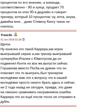
процентов по его мнению, а команда,
соответственно - 90 и хуяцк, продает 70
процентов из этих 90 в дедлайн и говорит
тренеру, который 10 процентов: ну, епта, анука,
давайка мне... даже Стивену Кингу такое не
снилось.
Franclin
-
01 окт 2018 01:39
Щиток
Ну конечно кто такой Каррера,как игрок
выигрывший серию а,как тренер выигравший
суперкубок Италии с Ювентусом,да он
подменял Конте но все же,выпусти сейчас
Глушакова вместо Погба,не думаю что он
поможет что то выиграть,был тренером
молодёжки юве это к вопросу что в нашей
молодёжки просто некого брать здесь и сейчас
ни 2 года назад ни сегодня, правда, это даже
не смешно сравнивать несравнимое,ошибка
Каррера что он ещё после тосно не отправил в
дубль