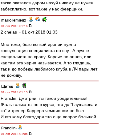
таски оказался даром нахуй никому не нужен
забесплатно, вот такие у нас феерщики.
mario lemieux
-
01 окт 2018 01:16
2 chelas » 01 окт 2018 01:03
==================
Мне тоже, безо всякой иронии нужна
консультация специалиста по сну.. А лучше
специалиста по храпу. Короче по апноэ, или
как там эта херня называется. А то глядишь,
так и до победы любимого клуба в ЛЧ пары лет
не доживу.
Щиток
-
01 окт 2018 01:15
Franclin, Дмитрий, ты такой убедительный!
Жаль только ты не в курсе, что до "Глушакова и
ко" и тренер Каррера чемпионом не был.
И кто кому благодаря это еще вопрос большой.
Franclin
-
01 окт 2018 01:06