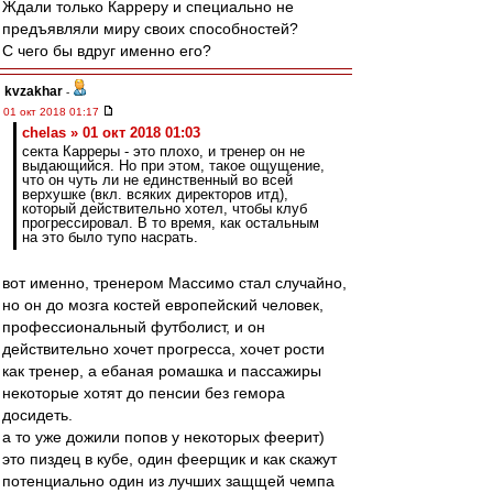
Ждали только Карреру и специально не
предъявляли миру своих способностей?
С чего бы вдруг именно его?
kvzakhar
-
01 окт 2018 01:17
chelas » 01 окт 2018 01:03
секта Карреры - это плохо, и тренер он не
выдающийся. Но при этом, такое ощущение,
что он чуть ли не единственный во всей
верхушке (вкл. всяких директоров итд),
который действительно хотел, чтобы клуб
прогрессировал. В то время, как остальным
на это было тупо насрать.
вот именно, тренером Массимо стал случайно,
но он до мозга костей европейский человек,
профессиональный футболист, и он
действительно хочет прогресса, хочет рости
как тренер, а ебаная ромашка и пассажиры
некоторые хотят до пенсии без гемора
досидеть.
а то уже дожили попов у некоторых феерит)
это пиздец в кубе, один феерщик и как скажут
потенциально один из лучших защщей чемпа