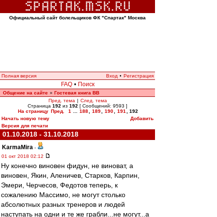
Официальный сайт болельщиков ФК "Спартак" Москва
Полная версия
Вход
•
Регистрация
FAQ
•
Поиск
Общение на сайте
Гостевая книга ВВ
»
Пред. тема
|
След. тема
Страница
192
из
192
[ Сообщений: 9593 ]
На страницу
Пред.
1
...
188
,
189
,
190
,
191
,
192
Начать новую тему
Добавить
Версия для печати
01.10.2018 - 31.10.2018
KarmaMira
-
01 окт 2018 02:12
Ну конечно виновен фидун, не виноват, а
виновен, Якин, Аленичев, Старков, Карпин,
Эмери, Черчесов, Федотов теперь, к
сожалению Массимо, не могут столько
абсолютных разных тренеров и людей
наступать на одни и те же грабли...не могут...а