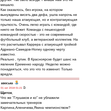
мешало.
Как оказалось, без игрока, на котором
вынуждены висеть два дефа, ушла напрочь не
только наша атакующая, но и контратакующая
прыткость. Очень легко играть с командой, где
никто не бежит. Команда с пешеходной
командной скоростью - это не современный
футбольный клуб, а ветеранский коллектив. На
что расчитывал Каррера с атакующей тройкой
Адриано-Самедов-Honey одному черту
известно.
Реально , тупик. В Красноярске будет шанс на
явление Еременко народу. Неделю можно
понадеяться, что это что то изменит. Только
врядли.
авоська
-
01 окт 2018 01:21
Щиток
,
Что же "Глушаков и ко" не ублажили
замечательных тренеров
Карпина,Аленичева,Якина чемпионством?