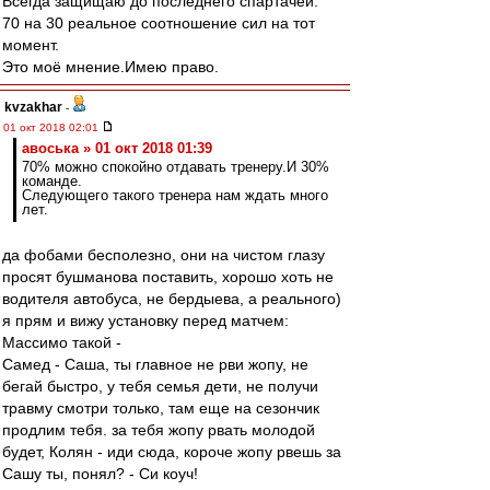
Всегда защищаю до последнего спартачей.
70 на 30 реальное соотношение сил на тот
момент.
Это моё мнение.Имею право.
kvzakhar
-
01 окт 2018 02:01
авоська » 01 окт 2018 01:39
70% можно спокойно отдавать тренеру.И 30%
команде.
Следующего такого тренера нам ждать много
лет.
да фобами бесполезно, они на чистом глазу
просят бушманова поставить, хорошо хоть не
водителя автобуса, не бердыева, а реального)
я прям и вижу установку перед матчем:
Массимо такой -
Самед - Саша, ты главное не рви жопу, не
бегай быстро, у тебя семья дети, не получи
травму смотри только, там еще на сезончик
продлим тебя. за тебя жопу рвать молодой
будет, Колян - иди сюда, короче жопу рвешь за
Сашу ты, понял? - Си коуч!