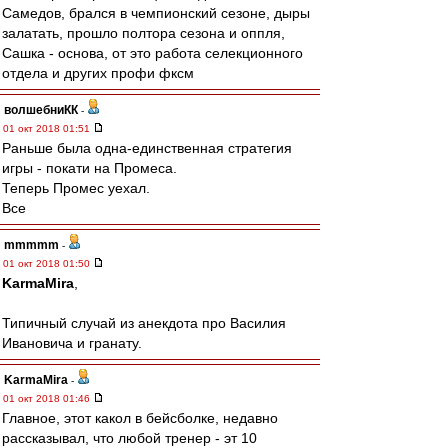
Самедов, брался в чемпионский сезоне, дыры
залатать, прошло полтора сезона и оппля,
Сашка - основа, от это работа селекционного
отдела и других профи фксм
волшебниКК
-
01 окт 2018 01:51
Раньше была одна-единственная стратегия
игры - покати на Промеса.
Теперь Промес уехал.
Все
mmmmm
-
01 окт 2018 01:50
KarmaMira
,
Типичный случай из анекдота про Василия
Ивановича и гранату.
KarmaMira
-
01 окт 2018 01:46
Главное, этот какол в бейсболке, недавно
рассказывал, что любой тренер - эт 10