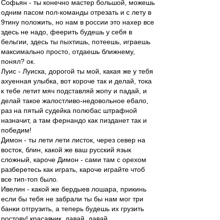
Софьян - ты конечно мастер большой, можешь
одним пасом пол-команды отрезать и с лету в
9тину положить, но нам в россии это нахер все
здесь не надо, феерить будешь у себя в
бельгии, здесь ты пыхтишь, потеешь, играешь
максимально просто, отдаешь ближнему,
понял? ок.
Луис - Луиска, дорогой ты мой, какая же у тебя
ахуенная улыбка, вот короче так и делай, тока
к тебе летит мяч подставляй жопу и падай, и
делай такое жалостливо-недовольное ебало,
раз на пятый судейка полюбас штрафной
назначит, а там фернандо как пизданет так и
победим!
Димон - ты лети лети листок, через север на
восток, блин, какой же ваш русский язык
сложный, кароче Димон - сами там с орехом
разберетесь как играть, кароче играйте чтоб
все тип-топ было.
Ивелин - какой же бердыев лошара, прикинь
если бы тебя не забрали ты бы нам мог три
банки отгрузить, а теперь будешь их грузить
ростову! красавчик, давай, давай.