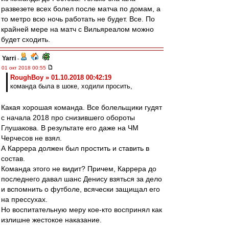
развезете всех болел после матча по домам, а
то метро всю ночь работать не будет. Все. По
крайней мере на матч с Вильяреалом можно
будет сходить.
Yarri
-
01 окт 2018 00:55
RoughBoy » 01.10.2018 00:42:19
команда была в шоке, ходили просить,
Какая хорошая команда. Все болельщики гудят
с начала 2018 про снизившего обороты
Глушакова. В результате его даже на ЧМ
Черчесов не взял.
А Каррера должен был простить и ставить в
состав.
Команда этого не видит? Причем, Каррера до
последнего давал шанс Денису взяться за дело
и вспомнить о футболе, всячески защищал его
на прессухах.
Но воспитательную меру кое-кто воспринял как
излишне жестокое наказание.