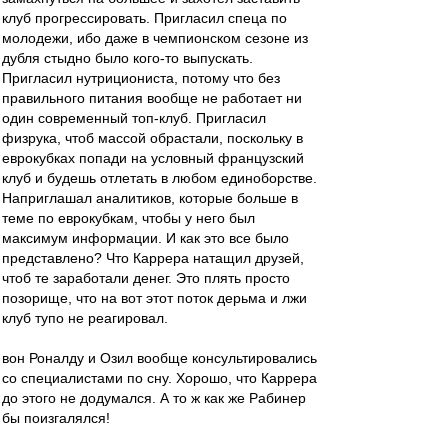
клуб прогрессировать. Пригласил спеца по
молодежи, ибо даже в чемпионском сезоне из
дубля стыдно было кого-то выпускать.
Пригласил нутрициониста, потому что без
правильного питания вообще не работает ни
один современный топ-клуб. Пригласил
физрука, чтоб массой обрастали, поскольку в
еврокубках попади на условный французский
клуб и будешь отлетать в любом единоборстве.
Наприглашал аналитиков, которые больше в
теме по еврокубкам, чтобы у него был
максимум информации. И как это все было
представлено? Что Каррера натащил друзей,
чтоб те заработали денег. Это плять просто
позорище, что на вот этот поток дерьма и лжи
клуб тупо не реагировал.
вон Роналду и Озил вообще консультировались
со специалистами по сну. Хорошо, что Каррера
до этого не додумался. А то ж как же Рабинер
бы поизгалялся!