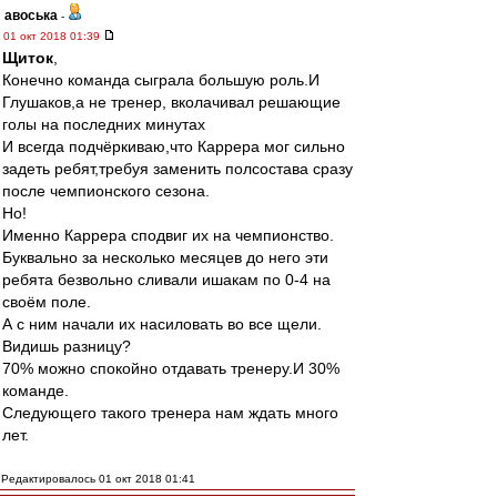
авоська
-
01 окт 2018 01:39
Щиток
,
Конечно команда сыграла большую роль.И
Глушаков,а не тренер, вколачивал решающие
голы на последних минутах
И всегда подчёркиваю,что Каррера мог сильно
задеть ребят,требуя заменить полсостава сразу
после чемпионского сезона.
Но!
Именно Каррера сподвиг их на чемпионство.
Буквально за несколько месяцев до него эти
ребята безвольно сливали ишакам по 0-4 на
своём поле.
А с ним начали их насиловать во все щели.
Видишь разницу?
70% можно спокойно отдавать тренеру.И 30%
команде.
Следующего такого тренера нам ждать много
лет.
Редактировалось 01 окт 2018 01:41