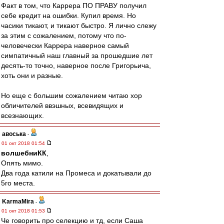
Факт в том, что Каррера ПО ПРАВУ получил
себе кредит на ошибки. Купил время. Но
часики тикают, и тикают быстро. Я лично слежу
за этим с сожалением, потому что по-
человечески Каррера наверное самый
симпатичный наш главный за прошедшие лет
десять-то точно, наверное после Григорьича,
хоть они и разные.
Но еще с большим сожалением читаю хор
обличителей ввэшных, всевидящих и
всезнающих.
авоська
-
01 окт 2018 01:54
волшебниКК
,
Опять мимо.
Два года катили на Промеса и докатывали до
5го места.
KarmaMira
-
01 окт 2018 01:53
Че говорить про селекцию и тд, если Саша