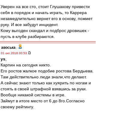
Уверен на все сто, стоит Глушакову привести
себя в порядок и начать играть, то Каррера
незамедлительно вернет его в основу, пожмет
руку. И все забудут инцидент.
Кому выгоден скандал и подброс дровишек -
пусть в клубе разбираются.
авоська
-
01 окт 2018 00:53
ys
,
Карпин на сегодня никто.
Его ростов жалкое подобие ростова Бердыева.
Там действительно люди знали,что делают.
А сейчас знают только как хуярить по ногам и
стоять в своей штрафной взявшись за руки.
Вообще никакой системы в игре.
Займут в итоге место от 6 до 8го.Согласно
своему рейтингу.
лопасть
Ты вот раньше тут не писал.И правильно
делал!