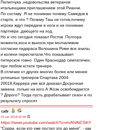
Пилипчука ,недовольства ветеранов
итальянцами,приглашением этой Рианчи.
По составу .Я не понимаю почему Самедов в
старте, и что ? Почему Таш не готов,почему
игроки ждут передачи в ноги и не понимаю
партнёра ,дающего на ход.
Но и что сегодня показал Ростов .Полтора
момента,коси и выноси,при молчаливом
согласии пидараса Волошина.Роме все ахилы
и колени пересчитали.Что показывает
питерское говно .Один Краснодар симпатичен,
при любом кстати тренере.
В отличии от других многих более или менее
успешных тренеров Спартака 2004-
20018,Каррера уже всё доказал.Досрочная
замена ,только на кого.А Жозе освобождается
? Дорого? Тогда пусть дорабатывает сезон и по
результату спросят.
cafir
-
01 окт 2018 02:06
https://www.youtube.com/watch?v=mvNVAtCSihY
"Сорри, если кто уже постил это до меня", - как