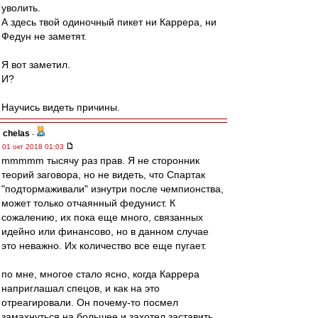
уволить.
А здесь твой одиночный пикет ни Каррера, ни
Федун не заметят.
Я вот заметил.
И?
Научись видеть причины.
chelas
-
01 окт 2018 01:03
mmmmm тысячу раз прав. Я не сторонник
теорий заговора, но не видеть, что Спартак
"подтормаживали" изнутри после чемпионства,
может только отчаянный федунист. К
сожалению, их пока еще много, связанных
идейно или финансово, но в данном случае
это неважно. Их количество все еще пугает.
по мне, многое стало ясно, когда Каррера
наприглашал спецов, и как на это
отреагировали. Он почему-то посмел
замахнуться на большее и захотел заставить