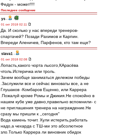
Федун - может!!!!
Последнее сообщение
ys
-
01 окт 2018 02:11
Да. И сколько у нас впереди тренеров-
спартачей? Позади Рахимов и Карпин.
Впереди Аленичев, Парфенов, кто там еще?
slava1
-
01 окт 2018 02:08
Лопасть,какого чорта лысого,КАрасёва
чтоль.Истеричка или троль.
Зачем вообще заниматься дележом победы
.Заслужили все и сейчас виноваты все, а не
Глушаков -Комбаров Ещенко, или Каррера
.Пожалуй кроме Рoмы и Джикия.Не спокойно в
нашем кубе уже давно,правильно вспомнили- с
не приглашения тренера на награждение.Не
сразу мы пришли к ,,сегодня"
Вода камень точит. Хули истерить,работать
надо,а чехарда с ТШ-ми это абсолютное
зло.Только Каррера ли виновник обидок