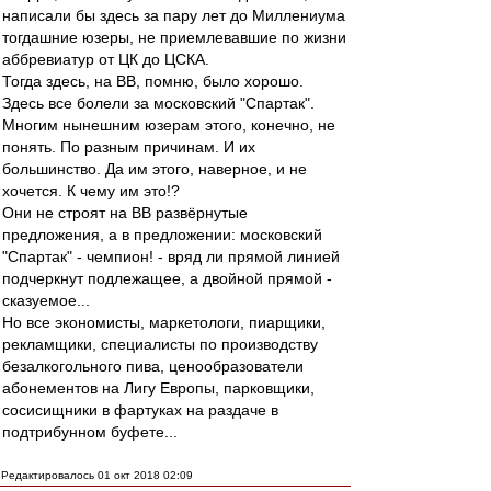
написали бы здесь за пару лет до Миллениума
тогдашние юзеры, не приемлевавшие по жизни
аббревиатур от ЦК до ЦСКА.
Тогда здесь, на ВВ, помню, было хорошо.
Здесь все болели за московский "Спартак".
Многим нынешним юзерам этого, конечно, не
понять. По разным причинам. И их
большинство. Да им этого, наверное, и не
хочется. К чему им это!?
Они не строят на ВВ развёрнутые
предложения, а в предложении: московский
"Спартак" - чемпион! - вряд ли прямой линией
подчеркнут подлежащее, а двойной прямой -
сказуемое...
Но все экономисты, маркетологи, пиарщики,
рекламщики, специалисты по производству
безалкогольного пива, ценообразователи
абонементов на Лигу Европы, парковщики,
сосисищники в фартуках на раздаче в
подтрибунном буфете...
Редактировалось 01 окт 2018 02:09