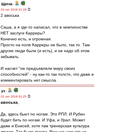
Щиток
-
01 окт 2018 01:29
2 авоська
Саша, а я где-то написал, что в чемпионстве
НЕТ заслуги Карреры?
Конечно есть, и огромная.
Просто на поле Карреры не было, так то. Там
другие люди были (и есть), и не надо об этом
забывать.
И насчет "не предъявляли миру своих
способностей" - ну как-то так толсто, что даже и
комментировать нет смысла.
ys
-
01 окт 2018 01:25
авоська
,
Да, здесь бьют по ногам. Это РПЛ. И Рубин
будет бить по ногам. И Уфа, и Урал. Может
даже и Енисей, хотя там тренерская культура
другая. Так было всегда. Раньше нам это не