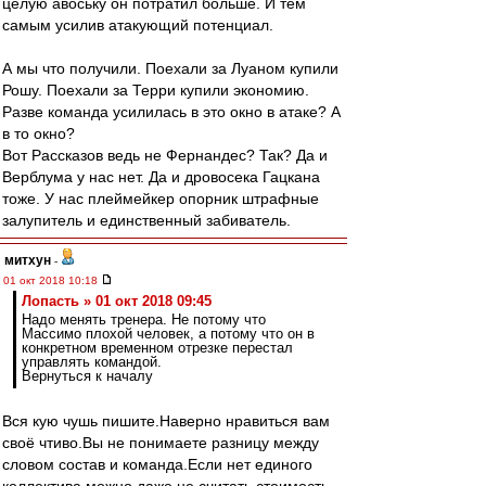
целую авоську он потратил больше. И тем
самым усилив атакующий потенциал.
А мы что получили. Поехали за Луаном купили
Рошу. Поехали за Терри купили экономию.
Разве команда усилилась в это окно в атаке? А
в то окно?
Вот Рассказов ведь не Фернандес? Так? Да и
Верблума у нас нет. Да и дровосека Гацкана
тоже. У нас плеймейкер опорник штрафные
залупитель и единственный забиватель.
митхун
-
01 окт 2018 10:18
Лопасть » 01 окт 2018 09:45
Надо менять тренера. Не потому что
Массимо плохой человек, а потому что он в
конкретном временном отрезке перестал
управлять командой.
Вернуться к началу
Вся кую чушь пишите.Наверно нравиться вам
своё чтиво.Вы не понимаете разницу между
словом состав и команда.Если нет единого