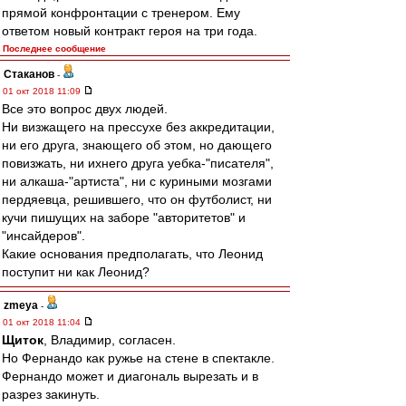
прямой конфронтации с тренером. Ему
ответом новый контракт героя на три года.
Последнее сообщение
Cтаканов
-
01 окт 2018 11:09
Все это вопрос двух людей.
Ни визжащего на прессухе без аккредитации,
ни его друга, знающего об этом, но дающего
повизжать, ни ихнего друга уебка-"писателя",
ни алкаша-"артиста", ни с куриными мозгами
пердяевца, решившего, что он футболист, ни
кучи пишущих на заборе "авторитетов" и
"инсайдеров".
Какие основания предполагать, что Леонид
поступит ни как Леонид?
zmeya
-
01 окт 2018 11:04
Щиток
, Владимир, согласен.
Но Фернандо как ружье на стене в спектакле.
Фернандо может и диагональ вырезать и в
разрез закинуть.