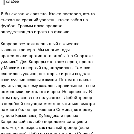
слабее
Я бы сказал как раз это. Кто-то постарел, кто-то
съехал на средний уровень, кто-то забил на
футбол. Травмы плюс продажа
определяющего игрока на флажке.
Каррера все таки неопытный в качестве
главного тренера. Мы многие годы
протестовали против того, чтобы "на Спартаке
учились". Для Карреры это тоже верно, просто
у Массимо в первый год получилось. Там все
сложилось удачно, некоторые игроки выдали
свои лучшие сезоны в жизни. Потом он начал
рулить так, как ему казалось правильным - свои
помощники, диетологи и проч. Не срослось. В
этом году снова не получается. Любой тренер
в подобной ситуации может покатиться, смотри
намного более прожженого Семина, которому
купили Крыховяка, Хуйведеса и прочих.
Каррера сейчас либо переломит ситацию и
покажет, что вырос как главный тренер (если
дадут время). Либо не сможет, и тогда Серия А