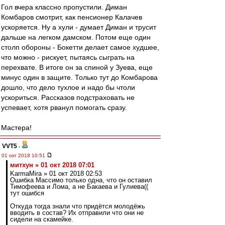
Гол вчера классно пропустили. Диман
Комбаров смотрит, как пенсионер Калачев
ускоряется. Ну а хули - думает Диман и трусит
дальше на легком дамском. Потом еще один
столп обороны - Бокетти делает самое худшее,
что можно - рискует, пытаясь сыграть на
перехвате. В итоге он за спиной у Зуева, еще
минус один в защите. Только тут до Комбарова
дошло, что дело тухлое и надо бы чтоли
ускориться. Рассказов подстраховать не
успевает, хотя рванул помогать сразу.
Мастера!
VVT5
-
01 окт 2018 10:51
митхун » 01 окт 2018 07:01
KarmaMira » 01 окт 2018 02:53
Ошибка Массимо только одна, что он оставил
Тимофеева и Лома, а не Бакаева и Гулиева((
тут ошибся
Откуда тогда знали что придётся молодёжь
вводить в состав? Их отправили что они не
сидели на скамейке.