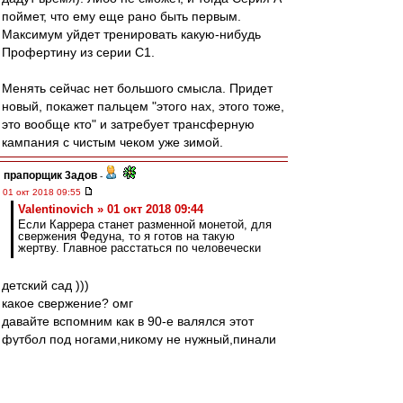
поймет, что ему еще рано быть первым.
Максимум уйдет тренировать какую-нибудь
Профертину из серии С1.
Менять сейчас нет большого смысла. Придет
новый, покажет пальцем "этого нах, этого тоже,
это вообще кто" и затребует трансферную
кампания с чистым чеком уже зимой.
прапорщик 3адoв
-
01 окт 2018 09:55
Valentinovich » 01 окт 2018 09:44
Если Каррера станет разменной монетой, для
свержения Федуна, то я готов на такую
жертву. Главное расстаться по человечески
детский сад )))
какое свержение? омг
давайте вспомним как в 90-е валялся этот
футбол под ногами,никому не нужный,пинали
его все,в лужниках был рынок,а на матчи
приходило больше 5 тысяч только если Реал
приезжал в рамках ЛЧ. И раздавали клубы