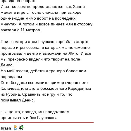
правда на сборах.
И вот совсем не представляется, как Ханни
мажет в игре с Тосно сначала при выходе
один-в-один мимо ворот на последних
минутах. А потом и вовсе пинает мяч в сторону
вратаря с 11 метров.
При всем при этом Глушаков провёл в старте
первые игры сезона, в которых мы неизменно
проигрывали центр и выезжали на Жиго. И все
мы прекрасно видели что творит на поле
Денис.
На мой взгляд, действия тренера более чем
оправданы.
Хотя бы даже вспомнить пример вчерашнего
Калачева, или этого бессмертного Каредениза
из Рубина. Сравнить их игру и то, что
показывал Денис.
з.ы. центр, правда, мы продолжаем
проигрывать и без Глушакова.
krash
-