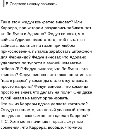
В Спартаке некому забивать
Так в этом Федун конкретно виноват? Или
Каррера, при котором разучились забивать тот
же Зе Луиш и Адриано? Федун виноват, что
сейчас Адриано вместо того, чтоб пытаться
забивать, валится на газон при любом
прикосновении, пытаясь заработать штрафной
для Фернандо? Федун виноват, что Адриано
удаляется по тупости в важнейшем матче
отбора ЛЧ? Федун виноват, что Зе Луиш - это
клиника? Федун виноват, что такое понятие как
"пас в разрез" у команды стало отсутствовать
просто напрочь? Федун виноват, что команда
просто не знает, что делать на поле? Они даже
тупой навал не могут организовать.
Что вы из Карреры идола делаете какого-то?
Откуда вы знаете, что новый условный тренер
не сделает тоже самое, что сделал Каррера?
П.С. Хотя меня начинают терзать смутные
сомнения, что Каррера, вообще, что-либо