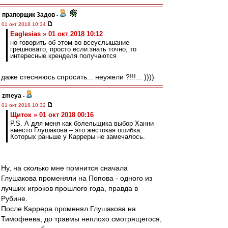
прапорщик 3адoв
-
01 окт 2018 10:34
Eaglesias » 01 окт 2018 10:12
но говорить об этом во всеуслышание
грешновато, просто если знать точно, то
интересные кренделя получаются
даже стесняюсь спросить... неужели ?!!!... ))))
zmeya
-
01 окт 2018 10:32
Щиток » 01 окт 2018 00:16
P.S. А для меня как болельщика выбор Ханни
вместо Глушакова – это жестокая ошибка.
Которых раньше у Карреры не замечалось.
Ну, на сколько мне помнится сначала
Глушакова променяли на Попова - одного из
лучших игроков прошлого года, правда в
Рубине.
После Каррера променял Глушакова на
Тимофеева, до травмы неплохо смотрящегося,