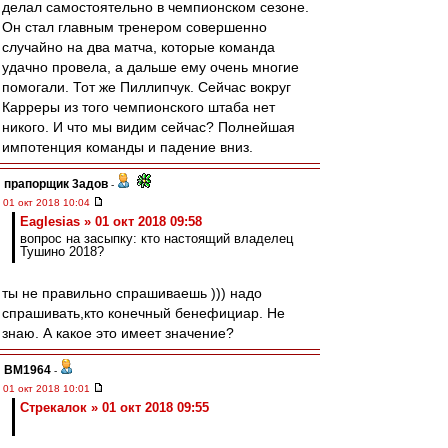
делал самостоятельно в чемпионском сезоне.
Он стал главным тренером совершенно
случайно на два матча, которые команда
удачно провела, а дальше ему очень многие
помогали. Тот же Пиллипчук. Сейчас вокруг
Карреры из того чемпионского штаба нет
никого. И что мы видим сейчас? Полнейшая
импотенция команды и падение вниз.
прапорщик 3адoв
-
01 окт 2018 10:04
Eaglesias » 01 окт 2018 09:58
вопрос на засыпку: кто настоящий владелец
Тушино 2018?
ты не правильно спрашиваешь ))) надо
спрашивать,кто конечный бенефициар. Не
знаю. А какое это имеет значение?
BM1964
-
01 окт 2018 10:01
Стрекалок » 01 окт 2018 09:55