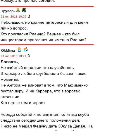
моему, это про нас сегодня.
Трувор
-
01 окт 2018 10:29
Небольшой, но крайне интересный для меня
лично вопрос.
Кто пригласил Рианчо? Вернее - кто был
инициатором приглашения именно Рианчо?
Olddima
-
01 окт 2018 10:21
Лопасть
,
Не забитый пенальти это случайность.
В карьере любого футболиста бывают такие
моменты.
Не Антоха же виноват в том, что Максименко
пустил дуру. И не Каррера, что в воротах
школьник.
Кто есть с тем и играет.
Череда событий и не внятная политика клуба
следствие сегодняшнего положения дел.
Никто не мешал Федуну дать 30ку за Депая. На