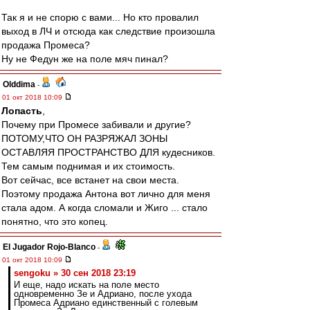
Так я и не спорю с вами... Но кто провалил
выход в ЛЧ и отсюда как следствие произошла
продажа Промеса?
Ну не Федун же на поле мяч пинал?
Olddima
-
01 окт 2018 10:09
Лопасть
,
Почему при Промесе забивали и другие?
ПОТОМУ,ЧТО ОН РАЗРЯЖАЛ ЗОНЫ
ОСТАВЛЯЯ ПРОСТРАНСТВО ДЛЯ кудесников.
Тем самым поднимая и их стоимость.
Вот сейчас, все встанет на свои места.
Поэтому продажа Антона вот лично для меня
стала адом. А когда сломали и Жиго ... стало
понятно, что это копец.
El Jugador Rojo-Blanco
-
01 окт 2018 10:09
sengoku » 30 сен 2018 23:19
И еще, надо искать на поле место
одновременно Зе и Адриано, после ухода
Промеса Адриано единственный с голевым