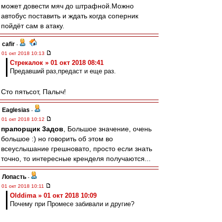
может довести мяч до штрафной.Можно
автобус поставить и ждать когда соперник
пойдёт сам в атаку.
cafir
-
01 окт 2018 10:13
Стрекалок » 01 окт 2018 08:41
Предавший раз,предаст и еще раз.
Сто пятьсот, Палыч!
Eaglesias
-
01 окт 2018 10:12
прапорщик 3адoв
, Большое значение, очень
большое :) но говорить об этом во
всеуслышание грешновато, просто если знать
точно, то интересные кренделя получаются...
Лопасть
-
01 окт 2018 10:11
Olddima » 01 окт 2018 10:09
Почему при Промесе забивали и другие?