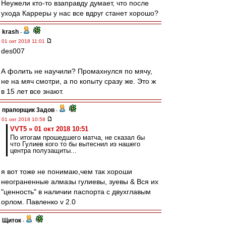
Неужели кто-то взаправду думает, что после
ухода Карреры у нас все вдруг станет хорошо?
krash
-
01 окт 2018 11:01
des007
А фолить не научили? Промахнулся по мячу,
не на мяч смотри, а по копыту сразу же. Это ж
в 15 лет все знают.
прапорщик 3адoв
-
01 окт 2018 10:58
VVT5 » 01 окт 2018 10:51
По итогам прошедшего матча, не сказал бы
что Гулиев кого то бы вытеснил из нашего
центра полузащиты...
я вот тоже не понимаю,чем так хороши
неограненные алмазы гулиевы, зуевы & Вся их
"ценность" в наличии паспорта с двухглавым
орлом. Павленко v 2.0
Щиток
-