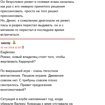
Он безусловно режет и голевая атака началась
как раз с его неверно принятого решения
прессинговать. просто не того решил
прессинговать.
Но, Денис. к сожалению диагонали не режет,
пасы в разрез перестал выдавать. он и с
мячиком-то перестал в последнее время
встречаться.
naivniy
-
01 окт 2018 11:03
Eaglesias
Роман, новый владелец стоит того, чтобы
жертвовать Каррерой?
По вчерашней игре - очень тягостное
впечатление. Пешком играем. Движения
совсем нет. С трибуны совсем плохо
смотрелось. Привет предсезонке
многоматчевой?
Ситуация в клубе напоминает год, когда
убирали Валеру. Команда к зиме отставала на