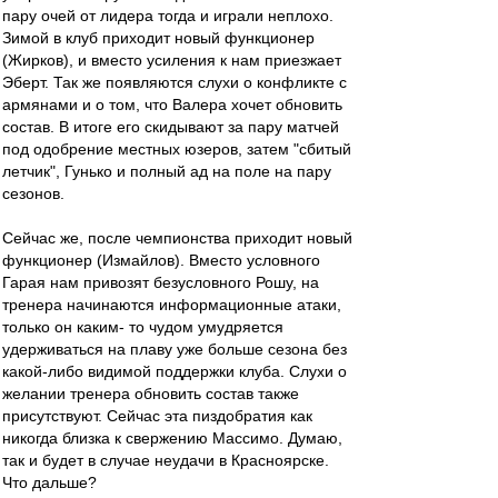
пару очей от лидера тогда и играли неплохо.
Зимой в клуб приходит новый функционер
(Жирков), и вместо усиления к нам приезжает
Эберт. Так же появляются слухи о конфликте с
армянами и о том, что Валера хочет обновить
состав. В итоге его скидывают за пару матчей
под одобрение местных юзеров, затем "сбитый
летчик", Гунько и полный ад на поле на пару
сезонов.
Сейчас же, после чемпионства приходит новый
функционер (Измайлов). Вместо условного
Гарая нам привозят безусловного Рошу, на
тренера начинаются информационные атаки,
только он каким- то чудом умудряется
удерживаться на плаву уже больше сезона без
какой-либо видимой поддержки клуба. Слухи о
желании тренера обновить состав также
присутствуют. Сейчас эта пиздобратия как
никогда близка к свержению Массимо. Думаю,
так и будет в случае неудачи в Красноярске.
Что дальше?