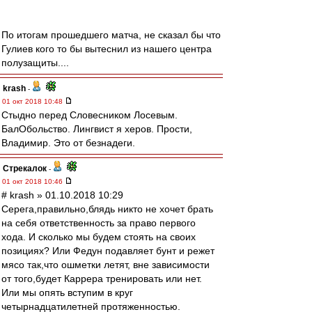
По итогам прошедшего матча, не сказал бы что
Гулиев кого то бы вытеснил из нашего центра
полузащиты....
krash
-
01 окт 2018 10:48
Стыдно перед Словесником Лосевым.
БалОбольство. Лингвист я херов. Прости,
Владимир. Это от безнадеги.
Стрекалок
-
01 окт 2018 10:46
# krash » 01.10.2018 10:29
Серега,правильно,блядь никто не хочет брать
на себя ответственность за право первого
хода. И сколько мы будем стоять на своих
позициях? Или Федун подавляет бунт и режет
мясо так,что ошметки летят, вне зависимости
от того,будет Каррера тренировать или нет.
Или мы опять вступим в круг
четырнадцатилетней протяженностью.