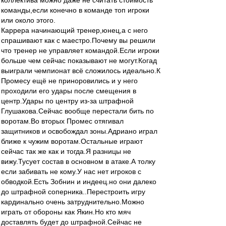
коллектива можно даже не считать стоимость
команды,если конечно в команде топ игроки
или около этого.
Каррера начинающий тренер,юнец,а с него
спрашивают как с маестро.Почему вы решили
что тренер не управляет командой.Если игроки
больше чем сейчас показывают не могут.Когад
выиграли чемпионат всё сложилось идеально.К
Промесу ещё не приноровились и у него
проходили его удары после смещения в
центр.Удары по центру из-за штрафной
Глушакова.Сейчас вообще перестали бить по
воротам.Во вторых Промес отягивал
защитников и освобождал зоны.Адриано играл
ближе к чужим воротам.Остальные играют
сейчас так же как и тогда.Я разницы не
вижу.Тусует состав в основном в атаке.А толку
если забивать не кому.У нас нет игроков с
обводкой.Есть Зобнин и индеец.но они далеко
до штрафной соперника..Перестроить игру
кардинально очень затруднительно.Можно
играть от обороны как Якин.Но кто мяч
доставлять будет до штрафной.Сейчас не