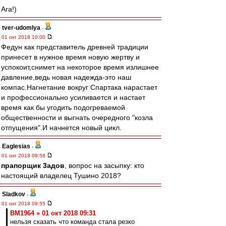
Ага!)
tver-udomlya
-
01 окт 2018 10:00
Федун как представитель древней традиции
принесет в нужное время новую жертву и
успокоит,снимет на некоторое время излишнее
давление,ведь новая надежда-это наш
компас.Нагнетание вокруг Спартака нарастает
и профессионально усиливается и настает
время как бы угодить подогреваемой
общественности и выгнать очередного "козла
отпущения".И начнется новый цикл.
Eaglesias
-
01 окт 2018 09:58
прапорщик 3адoв
, вопрос на засыпку: кто
настоящий владелец Тушино 2018?
Sladkov
-
01 окт 2018 09:55
BM1964 » 01 окт 2018 09:31
нельзя сказать что команда стала резко