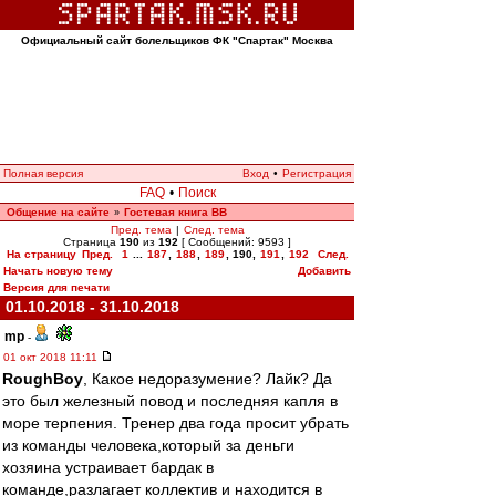
Официальный сайт болельщиков ФК "Спартак" Москва
Полная версия
Вход
•
Регистрация
FAQ
•
Поиск
Общение на сайте
Гостевая книга ВВ
»
Пред. тема
|
След. тема
Страница
190
из
192
[ Сообщений: 9593 ]
На страницу
Пред.
1
...
187
,
188
,
189
,
190
,
191
,
192
След.
Начать новую тему
Добавить
Версия для печати
01.10.2018 - 31.10.2018
mp
-
01 окт 2018 11:11
RoughBoy
, Какое недоразумение? Лайк? Да
это был железный повод и последняя капля в
море терпения. Тренер два года просит убрать
из команды человека,который за деньги
хозяина устраивает бардак в
команде,разлагает коллектив и находится в