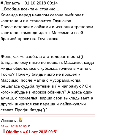
# Лопасть » 01.10.2018 09:14
...Вообще все- таки странно...
Команда перед началом сезона выбирает
капитана и им становится Глушаков.
После истории с лайками и изгнания тренером
капитана, команда идет к Массимо и всей
братией просит за Глушакова.
---------------------------------------------------------------
-----------------------------------------------------------
Жень,как же заебала эта толерантность(((
Блядь почему никто не пошел к Массимо, когда
жидко обделались с кубком,а точнее в матче с
Тосно? Почему блядь никто не пришел к
Массимо, после матча с мусорами,когда
решалась судьба путевки в ЛЧ напрямую? Он
кого- нибудь из игроков обвинил? А здесь один
алкаш, с похмелья, вирши свои выкладывает, а
другой щирится как параша и лайки-хуялки
ставит. Профи блядь((((
Лопасть
-
01 окт 2018 10:05
Olddima » 01 окт 2018 09:51