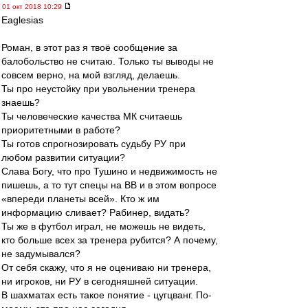
01 окт 2018 10:29
Eaglesias
Роман, в этот раз я твоё сообщение за
балобольство не считаю. Только ты выводы не
совсем верно, на мой взгляд, делаешь.
Ты про неустойку при увольнении тренера
знаешь?
Ты человеческие качества МК считаешь
приоритетными в работе?
Ты готов спрогнозировать судьбу РУ при
любом развитии ситуации?
Слава Богу, что про Тушино и недвижимость не
пишешь, а то тут спецы на ВВ и в этом вопросе
«впереди планеты всей». Кто ж им
информацию сливает? Рабинер, видать?
Ты же в футбол играл, не можешь не видеть,
кто больше всех за тренера рубится? А почему,
не задумывался?
От себя скажу, что я не оцениваю ни тренера,
ни игроков, ни РУ в сегодняшней ситуации.
В шахматах есть такое понятие - цугцванг. По-