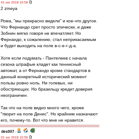
01 окт 2018 10:58
2 zmeya
Рома, "мы прекрасно видели" и кое-что другое.
Что Фернандо срет просто эпически, и даже
Зобнин мягко говоря не впечатляет. Но
Фернандо, к сожалению, стал неприкасаемым
и будет выходить на поле в-с-е-г-д-а.
Хотя если подумать - Пантелеев с начала
сезона штрафые кладет как теннисный
автомат, а от Фернандо кроме стандартов в
данный конкретный исторический момент
пользы ровно ноль. Ни голевых, ни
обостряющих. Но бразильцу кредит доверия
неограничен.
Так что на поле видно много чего, кроме
"творит на поле Денис". Но крайним назначают
его, почему-то. Вот что мне не нравится.
des007
-
01 окт 2018 10:56