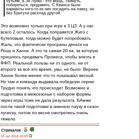
чутьем, а Зе Луиш - это мощь, скинуть,
побороться, продавить. С Квинси были
варианты кого-то из них посадить на лавку, но
без Братухи расклад другой.
Это возможно только при игре в 3 ЦЗ. А у нас
всего 2 осталось. Когда поправятся Жиго с
Кутеповым, тогда можно будет попробовать.
Жаль, что фактически просраны деньги на
Рошу и Ханни. А это та самая 20-ка, за которую
пришлось продавать Промеса, чтобы влезть в
ФФП. Реальной пользы ни от одного, ни от
второго за всё это время, увы, не было. Вернее
Ханни более-менее что-то показывал весной.
Но там и команда выдавала победную серию.
Трудно понять что происходит. Возможно и
подготовка в межсезонье с набором формы
через игры тоже не дала результата. БАмжи
после такой подготовки в зимнюю паузу в сезон
луческу, потом по весне смотрелись очень
тяжело.
Стрекалок
-
01 окт 2018 10:05