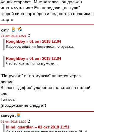
Ханни старался .Мне казалось он должен
играть чуть ниже.Его передачи ,,не туда"
скорей вина партнёров и недостатка практики в
старте.
cafir
-
01 окт 2018 12:21
RoughBoy » 01 окт 2018 12:04
Каррера ведь ни бельмеса по русски.
RoughBoy » 01 окт 2018 12:04
Что-то как-то не по мужски...
"По-русски" и "по-мужски" пишется через
дефис.
В слове "дефис" ударение ставится на второй
слог.
Так вот.
(продолжение следует)
митхун
-
01 окт 2018 12:20
blind_guardian » 01 окт 2018 11:51