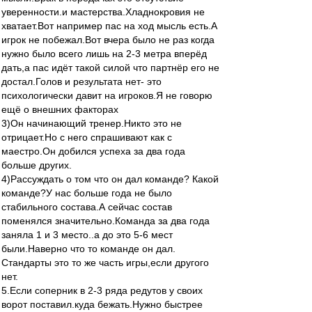
уверенности.и мастерства.Хладнокровия не
хватает.Вот например пас на ход мысль есть.А
игрок не побежал.Вот вчера было не раз когда
нужно было всего лишь на 2-3 метра вперёд
дать,а пас идёт такой силой что партнёр его не
достал.Голов и результата нет- это
психологически давит на игроков.Я не говорю
ещё о внешних факторах
3)Он начинающий тренер.Никто это не
отрицает.Но с него спрашивают как с
маестро.Он добился успеха за два года
больше других.
4)Рассуждать о том что он дал команде? Какой
команде?У нас больше года не было
стабильного состава.А сейчас состав
поменялся значительно.Команда за два года
заняла 1 и 3 место..а до это 5-6 мест
были.Наверно что то команде он дал.
Стандарты это то же часть игры,если другого
нет.
5.Если соперник в 2-3 ряда редутов у своих
ворот поставил.куда бежать.Нужно быстрее