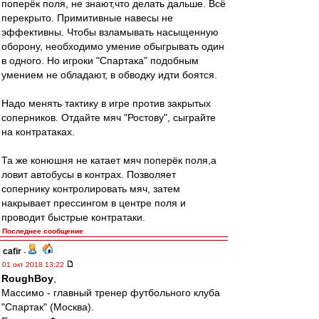
поперёк поля, не знают,что делать дальше. Всё
перекрыто. Примитивные навесы не
эффективны. Чтобы взламывать насыщенную
оборону, необходимо умение обыгрывать один
в одного. Но игроки "Спартака" подобным
умением не обладают, в обводку идти боятся.
Надо менять тактику в игре против закрытых
соперников. Отдайте мяч "Ростову", сыграйте
на контратаках.
Та же конюшня не катает мяч поперёк поля,а
ловит автобусы в контрах. Позволяет
сопернику контролировать мяч, затем
накрывает прессингом в центре поля и
проводит быстрые контратаки.
Последнее сообщение
cafir
-
01 окт 2018 13:22
RoughBoy
,
Массимо - главный тренер футбольного клуба
"Спартак" (Москва).