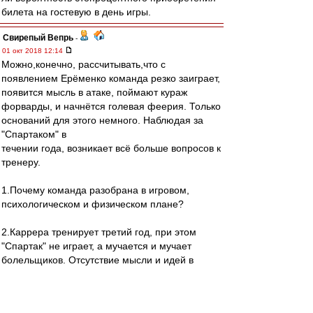
билета на гостевую в день игры.
Свирепый Вепрь
-
01 окт 2018 12:14
Можно,конечно, рассчитывать,что с
появлением Ерёменко команда резко заиграет,
появится мысль в атаке, поймают кураж
форварды, и начнётся голевая феерия. Только
оснований для этого немного. Наблюдая за
"Спартаком" в
течении года, возникает всё больше вопросов к
тренеру.
1.Почему команда разобрана в игровом,
психологическом и физическом плане?
2.Каррера тренирует третий год, при этом
"Спартак" не играет, а мучается и мучает
болельщиков. Отсутствие мысли и идей в
атаке. Футболисты стараются побыстрее
избавиться от мяча, никто не может обыграть
один в одного, запредельное количество брака