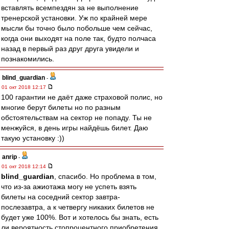
вставлять всемпездян за не выполнение
тренерской установки. Уж по крайней мере
мысли бы точно было побольше чем сейчас,
когда они выходят на поле так, будто полчаса
назад в первый раз друг друга увидели и
познакомились.
blind_guardian
-
01 окт 2018 12:17
100 гарантии не даёт даже страховой полис, но
многие берут билеты но по разным
обстоятельствам на сектор не попаду. Ты не
менжуйся, в день игры найдёшь билет. Даю
такую установку :))
anrip
-
01 окт 2018 12:14
blind_guardian
, спасибо. Но проблема в том,
что из-за ажиотажа могу не успеть взять
билеты на соседний сектор завтра-
послезавтра, а к четвергу никаких билетов не
будет уже 100%. Вот и хотелось бы знать, есть
ли вероятность стопроцентного приобретения