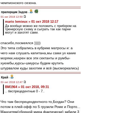
чемпионского сезона.
прапорщик 3адoв
-
01 окт 2018 12:50
mario lemieux » 01 окт 2018 12:17
Да вообще можно же положить с прибором на
тренерскую схему и сыграть так как парни
могут и захотят сами.
спасибо,посмеялся )))))
Это типа собрались в кубрике матросы и: а
чего нам слушать капитана,мы сами ух какие
моряки,нахрен все эти сектанты и румбы-
хуюмбы,курсы-шмурсы будем крутить
штурвалом куды захотим и всё (высморкались)
Край
-
01 окт 2018 12:47
BM1964 » 01 окт 2018, 09:31
.. беспрецедентные 0 - 7..
Что там беспрецендентного-то,Богдан? Они
потом в плей-офф по 5 грузили Роме и Порто...
Манситям(сборной мира фактически) забили 3