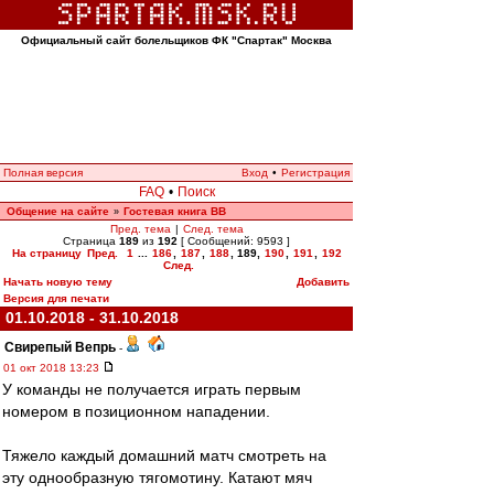
Официальный сайт болельщиков ФК "Спартак" Москва
Полная версия
Вход
•
Регистрация
FAQ
•
Поиск
Общение на сайте
Гостевая книга ВВ
»
Пред. тема
|
След. тема
Страница
189
из
192
[ Сообщений: 9593 ]
На страницу
Пред.
1
...
186
,
187
,
188
,
189
,
190
,
191
,
192
След.
Начать новую тему
Добавить
Версия для печати
01.10.2018 - 31.10.2018
Свирепый Вепрь
-
01 окт 2018 13:23
У команды не получается играть первым
номером в позиционном нападении.
Тяжело каждый домашний матч смотреть на
эту однообразную тягомотину. Катают мяч