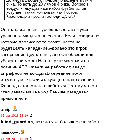
До места дающего прямое попадание в ЛЧ 4
очка. То есть до 20 лямов 4 очка. Вопрос в
воздух - текущий наш набор футболистов
уступает таким командам как Ростов,
Краснодар и прости господи ЦСКА?
Опять та же песня -уровень состава.Нужен
уровень команды.а не состава.Если позиции не
которые провисают то слаженности не
будет.Взять нападение.Адриано это игрок
завершение.Другого не дано.Он обвести или
убежать не может.Но он принимает мяч на
позиции АПЗ.Фланги не работают,мяч до
штрафной не доходит.В середине поля
отсутствуют игроки атакующего направления.
Фернадо стал много ошибаться.Потому что он
стал давать мяч на ход.Раньше разадавал
прямо в ноги.
anrip
-
01 окт 2018 12:19
blind_guardian
, вот это уже большое спасибо:)
Nikiforoff
-
01 окт 2018 12:19