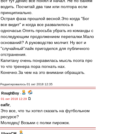
Вот тут Денис все понял и начал. Не по баням
водить. Посчитай два там или полтора если
принципиально.
Острая фаза прошлой весной.Это когда "Бог
все видит" и когда все развалилось в
одночасье.Опять просьба убрать из команды с
последующим продолжением перепалки.Мало
оснований? А руководство молчит. Ну вот и
"случайный"лайк пригодился для публичного
отстранения.
Капитану очень понравилась мысль поэта про
то что тренера пора погнать нах.
Конечно.За чем на это внимани обращать.
Редактировалось 01 окт 2018 12:35
RoughBoy
-
01 окт 2018 12:29
cafir
,
Это все, что ты хотел сказать на футбольном
ресурсе?
Молодец! Возьми с полки пирожок.
ЩукаСМ
-