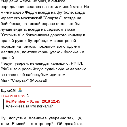
Ему даже Федун не указ, в смысле
определения состава на тот или иной матч. Но
миллиардер Федун всегда на футболе, когда
играет его московский "Спартак", всегда на
бейсболке, на тонкой оправе очков, чтобы
лучше видеть, всегда на седьмом этаже
"Открытия" с бокальчиком дорогого коньяку в
правой руке и бутербродом с осетровой
икоркой на тонком, покрытом вологодским
маслицем, ломтике французской булочке - в
правой.
Федун, уверен, ненавидит канюшню, РФПЛ,
РФС и всю российскую судейскую камарилью
во главе с её саблезубым идиотом.
Мы - "Спартак" (Москва)!
ЩукаСМ
-
01 окт 2018 13:22
Re:Member » 01 окт 2018 12:45
Аленичева за что погнали?
Ну , допустим, Аленичев, уверенно так, ща,
топит Енисей.....это тренер? . Ой, давай так: