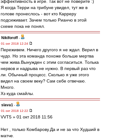
эффективность в игре. Так вот не поверите :)
Я когда Терри на трибуне увидел, тут же в
голове пронеслось - вот кто Карреру
подсиживает. Зачем только Рианчо в этой
схеме пока не понял.
Nikiforoff
-
01 окт 2018 12:24
Переживем. Ничего другого я не ждал. Верил в
чудо. Но эта команда похоже больше мертва
чем жива.Вынужден с этим согласиться. Толька
нервов и надрыва не нужно. В первый раз что
ли. Обычный процесс. Сколько я уже этого
видел на своем веку? Сам себе отвечаю.
Много.
Хз куда смайлы.
slava1
-
01 окт 2018 12:22
VVT5 » 01 окт 2018 11:56
Нет , только Комбарову.Да и не за что Худший в
матче.