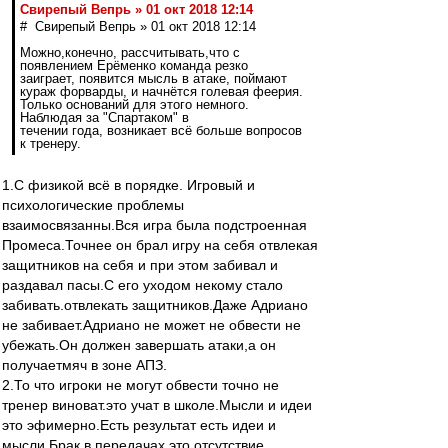
Свирепый Вепрь » 01 окт 2018 12:14
# Свирепый Вепрь » 01 окт 2018 12:14
Можно,конечно, рассчитывать,что с
появлением Ерёменко команда резко
заиграет, появится мысль в атаке, поймают
кураж форварды, и начнётся голевая феерия.
Только оснований для этого немного.
Наблюдая за "Спартаком" в
течении года, возникает всё больше вопросов
к тренеру.
1.С физикой всё в порядке. Игровый и
психологические проблемы
взаимосвязанны.Вся игра была подстроенная
Промеса.Точнее он брал игру на себя отвлекая
защитников на себя и при этом забивал и
раздавал пасы.С его уходом некому стало
забивать.отвлекать защитников.Даже Адриано
не забивает.Адриано не может не обвести не
убежать.Он должен завершать атаки,а он
получаетмяч в зоне АПЗ.
2.То что игроки не могут обвести точно не
тренер виноват.это учат в школе.Мысли и идеи
это эфимерно.Есть результат есть идеи и
мысли.Брак в передачах это отсутствие