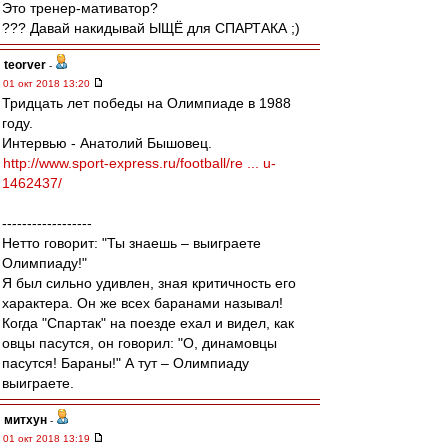
Это тренер-мативатор?
??? Давай накидывай ЫЩЁ для СПАРТАКА ;)
teorver
-
01 окт 2018 13:20
Тридцать лет победы на Олимпиаде в 1988
году.
Интервью - Анатолий Бышовец.
http://www.sport-express.ru/football/re ... u-
1462437/
------------------
Нетто говорит: "Ты знаешь – выиграете
Олимпиаду!"
Я был сильно удивлен, зная критичность его
характера. Он же всех баранами называл!
Когда "Спартак" на поезде ехал и видел, как
овцы пасутся, он говорил: "О, динамовцы
пасутся! Бараны!" А тут – Олимпиаду
выиграете.
митхун
-
01 окт 2018 13:19