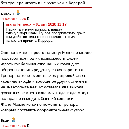
без тренера играть и не хуже чем с Карерой.
митхун
-
01 окт 2018 12:36
mario lemieux » 01 окт 2018 12:17
Парни, а у меня вопрос к нашим
физкультурникам. Ну вот предположим даже
они действительно не понимают что им
пытается привить Каррера
Они понимают- просто не могут.Конечно можно
подстроиться под их возможности.Будем
играть как большинство наших команд от
обороны ставить редуты у своих ворот и т.д.
Тренер не хочет менять схему,игровой стиль
кардинально.Да и вообще он других стилей и
не знает.опыта нет.Тут остается два выхода
дождаться зимнего окна или тогда когда могут
полправно выходить бывший конь или
Жано.Можно конечно поменять тренера
который поставить оборонительный футбол.
Край
-
01 окт 2018 12:36