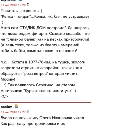
01 окт 2018 12:29
Почитать - охренеть :)
"Кепка - гондон"...Кепка, их, бля. не устраивает!
:(
А кто вам СТАДИК-ДОМ построил? Да насрать,
что дома рядом фигарят. Скажите спасибо, что
не "сливной бачёк" как на песках приторочили!
(а ведь тоже, только из благих намерений,
отбить бабки, заметьте свои, а не ваши)!
п.с. ...Кстати в 1977-78-ом, на тушке, экологи,
запретили строить микрорайон, так как там
образуется "роза ветров" которая чистит
Москву!
...:) Так появилось Строгино, на старом
могильнике "Курчатовского института" :)
<C>
suslov
-
01 окт 2018 12:27
Вчера на ночь книгу Олега Ивановича читал.
Как раз главу про тренировки и их