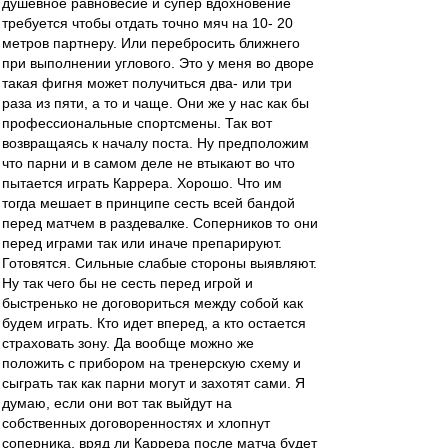
душевное равновесие и супер вдохновение
требуется чтобы отдать точно мяч на 10- 20
метров партнеру. Или перебросить ближнего
при выполнении углового. Это у меня во дворе
такая фигня может получиться два- или три
раза из пяти, а то и чаще. Они же у нас как бы
профессиональные спортсмены. Так вот
возвращаясь к началу поста. Ну предположим
что парни и в самом деле не втыкают во что
пытается играть Каррера. Хорошо. Что им
тогда мешает в принципе сесть всей бандой
перед матчем в раздевалке. Соперников то они
перед играми так или иначе препарируют.
Готовятся. Сильные слабые стороны выявляют.
Ну так чего бы не сесть перед игрой и
быстренько не договориться между собой как
будем играть. Кто идет вперед, а кто остается
страховать зону. Да вообще можно же
положить с прибором на тренерскую схему и
сыграть так как парни могут и захотят сами. Я
думаю, если они вот так выйдут на
собственных договоренностях и хлопнут
соперника, вряд ли Каррера после матча будет