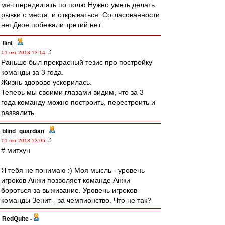
мяч передвигать по полю.Нужно уметь делать
рывки с места. и открываться. Согласованности
нет.Двое побежали.третий нет.
flint
-
01 окт 2018 13:14
Раньше был прекрасный тезис про постройку
команды за 3 года.
Жизнь здорово ускорилась.
Теперь мы своими глазами видим, что за 3
года команду можно построить, перестроить и
развалить.
blind_guardian
-
01 окт 2018 13:05
# митхун
Я тебя не понимаю :) Моя мысль - уровень
игроков Анжи позволяет команде Анжи
бороться за выживание. Уровень игроков
команды Зенит - за чемпионство. Что не так?
RedQuite
-