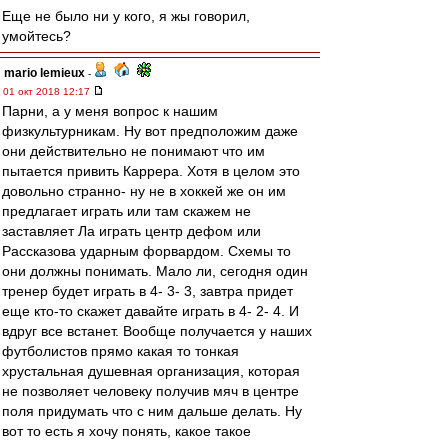
Еще не было ни у кого, я жы говорил,
умойтесь?
mario lemieux
-
01 окт 2018 12:17
Парни, а у меня вопрос к нашим
физкультурникам. Ну вот предположим даже
они действительно не понимают что им
пытается привить Каррера. Хотя в целом это
довольно странно- ну не в хоккей же он им
предлагает играть или там скажем не
заставляет Ла играть центр дефом или
Рассказова ударным форвардом. Схемы то
они должны понимать. Мало ли, сегодня один
тренер будет играть в 4- 3- 3, завтра придет
еще кто-то скажет давайте играть в 4- 2- 4. И
вдруг все встанет. Вообще получается у наших
футболистов прямо какая то тонкая
хрустальная душевная организация, которая
не позволяет человеку получив мяч в центре
поля придумать что с ним дальше делать. Ну
вот то есть я хочу понять, какое такое