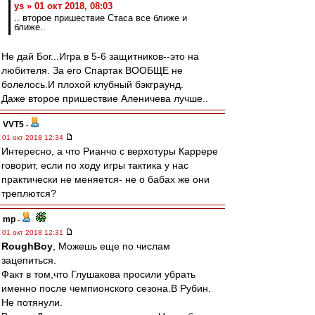
ys » 01 окт 2018, 08:03
.. второе пришествие Стаса все ближе и
ближе..
Не дай Бог...Игра в 5-6 защитников--это на
любителя. За его Спартак ВООБЩЕ не
болелось.И плохой клубный бэкграунд.
Даже второе пришествие Аленичева лучше..
VVT5
-
01 окт 2018 12:34
Интересно, а что Рианчо с верхотуры Каррере
говорит, если по ходу игры тактика у нас
практически не меняется- не о бабах же они
треплются?
mp
-
01 окт 2018 12:31
RoughBoy
, Можешь еще по числам
зацепиться.
Факт в том,что Глушакова просили убрать
именно после чемпионского сезона.В Рубин.
Не потянули.