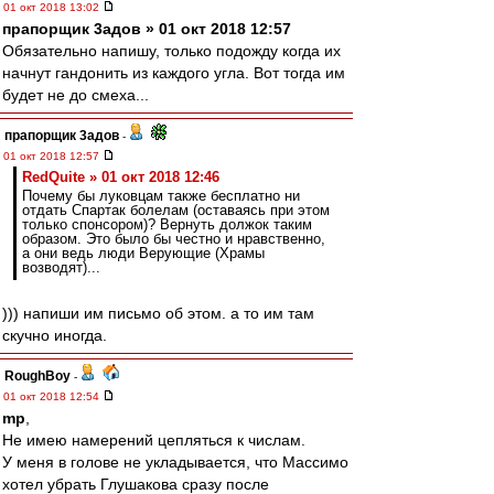
01 окт 2018 13:02
прапорщик 3адoв » 01 окт 2018 12:57
Обязательно напишу, только подожду когда их
начнут гандонить из каждого угла. Вот тогда им
будет не до смеха...
прапорщик 3адoв
-
01 окт 2018 12:57
RedQuite » 01 окт 2018 12:46
Почему бы луковцам также бесплатно ни
отдать Спартак болелам (оставаясь при этом
только спонсором)? Вернуть должок таким
образом. Это было бы честно и нравственно,
а они ведь люди Верующие (Храмы
возводят)...
))) напиши им письмо об этом. а то им там
скучно иногда.
RoughBoy
-
01 окт 2018 12:54
mp
,
Не имею намерений цепляться к числам.
У меня в голове не укладывается, что Массимо
хотел убрать Глушакова сразу после