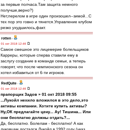
за первые полчаса.Там защита немного
получше,верно?)
Нет,перелом в игре один произошел--зимой...С
тех пор это говно и тянется.Управление клубом
резко ухудшилось,факт.
rotten
-
01 окт 2018 12:46
Самое смешное это лицемерие болельщиков
Карреры, которые сперва ставили ему в
заслугу создание в команде семьи, а теперь
говорят, что после чемпионского сезона он
хотел избавиться от 6-ти игроков.
RedQuite
-
01 окт 2018 12:46
прапорщик 3адoв » 01 окт 2018 09:55
...Лукойл нехило вложился в это дело,это
активы компании. Хотите купить активы?
Ну,ОК предлагайте цену... Ау! Тишина... Или
они бесплатно должны отдать?...
Да, бесплатно. Болелам - бесплатно! А как
луковцам достался Лукойл в 1992 году (указ