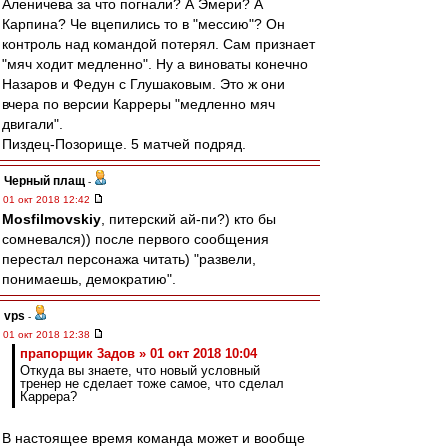
Аленичева за что погнали? А Эмери? А
Карпина? Че вцепились то в "мессию"? Он
контроль над командой потерял. Сам признает
"мяч ходит медленно". Ну а виноваты конечно
Назаров и Федун с Глушаковым. Это ж они
вчера по версии Карреры "медленно мяч
двигали".
Пиздец-Позорище. 5 матчей подряд.
Черный плащ
-
01 окт 2018 12:42
Mosfilmovskiy
, питерский ай-пи?) кто бы
сомневался)) после первого сообщения
перестал персонажа читать) "развели,
понимаешь, демократию".
vps
-
01 окт 2018 12:38
прапорщик 3адoв » 01 окт 2018 10:04
Откуда вы знаете, что новый условный
тренер не сделает тоже самое, что сделал
Каррера?
В настоящее время команда может и вообще