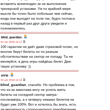
вставлять всемпездян за не выполнение
тренерской установки. Уж по крайней мере
мысли бы точно было побольше чем сейчас,
когда они выходят на поле так, будто полчаса
назад в первый раз друг друга увидели и
познакомились.
blind_guardian
-
01 окт 2018 12:17
100 гарантии не даёт даже страховой полис, но
многие берут билеты но по разным
обстоятельствам на сектор не попаду. Ты не
менжуйся, в день игры найдёшь билет. Даю
такую установку :))
anrip
-
01 окт 2018 12:14
blind_guardian
, спасибо. Но проблема в том,
что из-за ажиотажа могу не успеть взять
билеты на соседний сектор завтра-
послезавтра, а к четвергу никаких билетов не
будет уже 100%. Вот и хотелось бы знать, есть
ли вероятность стопроцентного приобретения