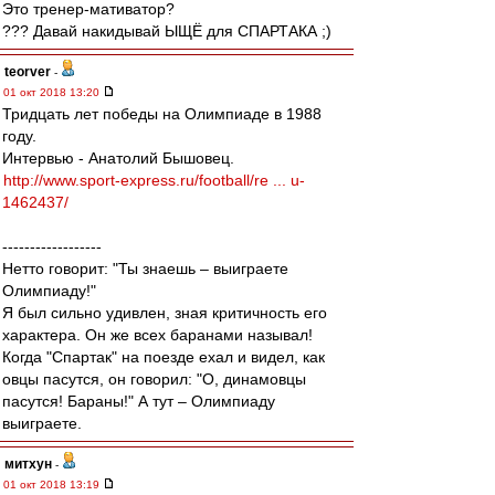
Это тренер-мативатор?
??? Давай накидывай ЫЩЁ для СПАРТАКА ;)
teorver
-
01 окт 2018 13:20
Тридцать лет победы на Олимпиаде в 1988
году.
Интервью - Анатолий Бышовец.
http://www.sport-express.ru/football/re ... u-
1462437/
------------------
Нетто говорит: "Ты знаешь – выиграете
Олимпиаду!"
Я был сильно удивлен, зная критичность его
характера. Он же всех баранами называл!
Когда "Спартак" на поезде ехал и видел, как
овцы пасутся, он говорил: "О, динамовцы
пасутся! Бараны!" А тут – Олимпиаду
выиграете.
митхун
-
01 окт 2018 13:19