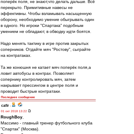
поперёк поля, не знают,что делать дальше. Всё
перекрыто. Примитивные навесы не
эффективны. Чтобы взламывать насыщенную
оборону, необходимо умение обыгрывать один
в одного. Но игроки "Спартака" подобным
умением не обладают, в обводку идти боятся.
Надо менять тактику в игре против закрытых
соперников. Отдайте мяч "Ростову", сыграйте
на контратаках.
Та же конюшня не катает мяч поперёк поля,а
ловит автобусы в контрах. Позволяет
сопернику контролировать мяч, затем
накрывает прессингом в центре поля и
проводит быстрые контратаки.
Последнее сообщение
cafir
-
01 окт 2018 13:22
RoughBoy
,
Массимо - главный тренер футбольного клуба
"Спартак" (Москва).