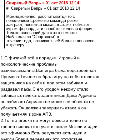
Свирепый Вепрь » 01 окт 2018 12:14
# Свирепый Вепрь » 01 окт 2018 12:14
Можно,конечно, рассчитывать,что с
появлением Ерёменко команда резко
заиграет, появится мысль в атаке, поймают
кураж форварды, и начнётся голевая феерия.
Только оснований для этого немного.
Наблюдая за "Спартаком" в
течении года, возникает всё больше вопросов
к тренеру.
1.С физикой всё в порядке. Игровый и
психологические проблемы
взаимосвязанны.Вся игра была подстроенная
Промеса.Точнее он брал игру на себя отвлекая
защитников на себя и при этом забивал и
раздавал пасы.С его уходом некому стало
забивать.отвлекать защитников.Даже Адриано
не забивает.Адриано не может не обвести не
убежать.Он должен завершать атаки,а он
получаетмяч в зоне АПЗ.
2.То что игроки не могут обвести точно не
тренер виноват.это учат в школе.Мысли и идеи
это эфимерно.Есть результат есть идеи и
мысли.Брак в передачах это отсутствие