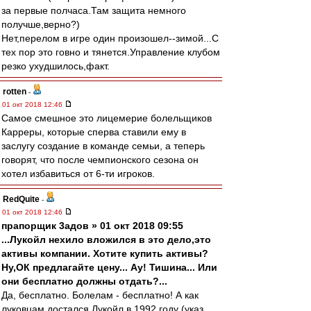
за первые полчаса.Там защита немного
получше,верно?)
Нет,перелом в игре один произошел--зимой...С
тех пор это говно и тянется.Управление клубом
резко ухудшилось,факт.
rotten
-
01 окт 2018 12:46
Самое смешное это лицемерие болельщиков
Карреры, которые сперва ставили ему в
заслугу создание в команде семьи, а теперь
говорят, что после чемпионского сезона он
хотел избавиться от 6-ти игроков.
RedQuite
-
01 окт 2018 12:46
прапорщик 3адoв » 01 окт 2018 09:55
...Лукойл нехило вложился в это дело,это
активы компании. Хотите купить активы?
Ну,ОК предлагайте цену... Ау! Тишина... Или
они бесплатно должны отдать?...
Да, бесплатно. Болелам - бесплатно! А как
луковцам достался Лукойл в 1992 году (указ