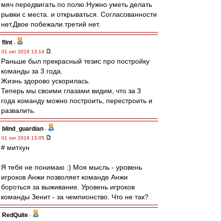
мяч передвигать по полю.Нужно уметь делать
рывки с места. и открываться. Согласованности
нет.Двое побежали.третий нет.
flint
-
01 окт 2018 13:14
Раньше был прекрасный тезис про постройку
команды за 3 года.
Жизнь здорово ускорилась.
Теперь мы своими глазами видим, что за 3
года команду можно построить, перестроить и
развалить.
blind_guardian
-
01 окт 2018 13:05
# митхун
Я тебя не понимаю :) Моя мысль - уровень
игроков Анжи позволяет команде Анжи
бороться за выживание. Уровень игроков
команды Зенит - за чемпионство. Что не так?
RedQuite
-