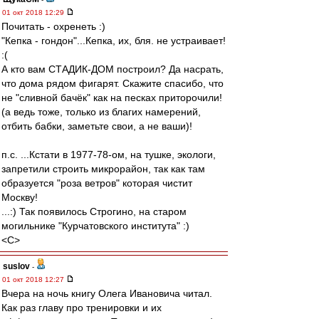
01 окт 2018 12:29
Почитать - охренеть :)
"Кепка - гондон"...Кепка, их, бля. не устраивает!
:(
А кто вам СТАДИК-ДОМ построил? Да насрать,
что дома рядом фигарят. Скажите спасибо, что
не "сливной бачёк" как на песках приторочили!
(а ведь тоже, только из благих намерений,
отбить бабки, заметьте свои, а не ваши)!
п.с. ...Кстати в 1977-78-ом, на тушке, экологи,
запретили строить микрорайон, так как там
образуется "роза ветров" которая чистит
Москву!
...:) Так появилось Строгино, на старом
могильнике "Курчатовского института" :)
<C>
suslov
-
01 окт 2018 12:27
Вчера на ночь книгу Олега Ивановича читал.
Как раз главу про тренировки и их