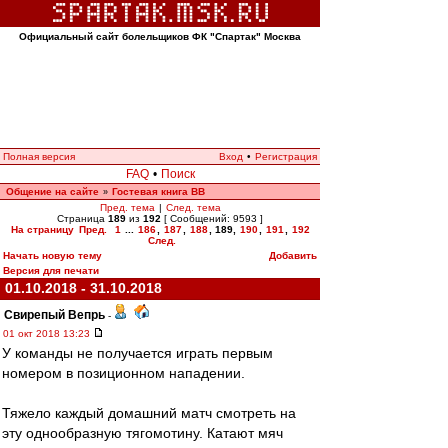
Официальный сайт болельщиков ФК "Спартак" Москва
Полная версия
Вход
•
Регистрация
FAQ
•
Поиск
Общение на сайте
Гостевая книга ВВ
»
Пред. тема
|
След. тема
Страница
189
из
192
[ Сообщений: 9593 ]
На страницу
Пред.
1
...
186
,
187
,
188
,
189
,
190
,
191
,
192
След.
Начать новую тему
Добавить
Версия для печати
01.10.2018 - 31.10.2018
Свирепый Вепрь
-
01 окт 2018 13:23
У команды не получается играть первым
номером в позиционном нападении.
Тяжело каждый домашний матч смотреть на
эту однообразную тягомотину. Катают мяч