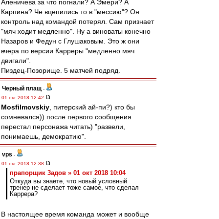
Аленичева за что погнали? А Эмери? А
Карпина? Че вцепились то в "мессию"? Он
контроль над командой потерял. Сам признает
"мяч ходит медленно". Ну а виноваты конечно
Назаров и Федун с Глушаковым. Это ж они
вчера по версии Карреры "медленно мяч
двигали".
Пиздец-Позорище. 5 матчей подряд.
Черный плащ
-
01 окт 2018 12:42
Mosfilmovskiy
, питерский ай-пи?) кто бы
сомневался)) после первого сообщения
перестал персонажа читать) "развели,
понимаешь, демократию".
vps
-
01 окт 2018 12:38
прапорщик 3адoв » 01 окт 2018 10:04
Откуда вы знаете, что новый условный
тренер не сделает тоже самое, что сделал
Каррера?
В настоящее время команда может и вообще