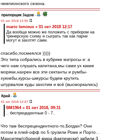
чемпионского сезона.
прапорщик 3адoв
-
01 окт 2018 12:50
mario lemieux » 01 окт 2018 12:17
Да вообще можно же положить с прибором на
тренерскую схему и сыграть так как парни
могут и захотят сами.
спасибо,посмеялся )))))
Это типа собрались в кубрике матросы и: а
чего нам слушать капитана,мы сами ух какие
моряки,нахрен все эти сектанты и румбы-
хуюмбы,курсы-шмурсы будем крутить
штурвалом куды захотим и всё (высморкались)
Край
-
01 окт 2018 12:47
BM1964 » 01 окт 2018, 09:31
.. беспрецедентные 0 - 7..
Что там беспрецендентного-то,Богдан? Они
потом в плей-офф по 5 грузили Роме и Порто...
Манситям(сборной мира фактически) забили 3