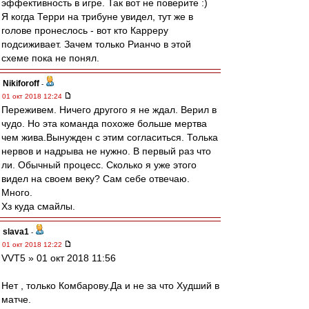
эффективность в игре. Так вот не поверите :)
Я когда Терри на трибуне увидел, тут же в
голове пронеслось - вот кто Карреру
подсиживает. Зачем только Рианчо в этой
схеме пока не понял.
Nikiforoff
-
01 окт 2018 12:24
Переживем. Ничего другого я не ждал. Верил в
чудо. Но эта команда похоже больше мертва
чем жива.Вынужден с этим согласиться. Толька
нервов и надрыва не нужно. В первый раз что
ли. Обычный процесс. Сколько я уже этого
видел на своем веку? Сам себе отвечаю.
Много.
Хз куда смайлы.
slava1
-
01 окт 2018 12:22
VVT5 » 01 окт 2018 11:56
Нет , только Комбарову.Да и не за что Худший в
матче.