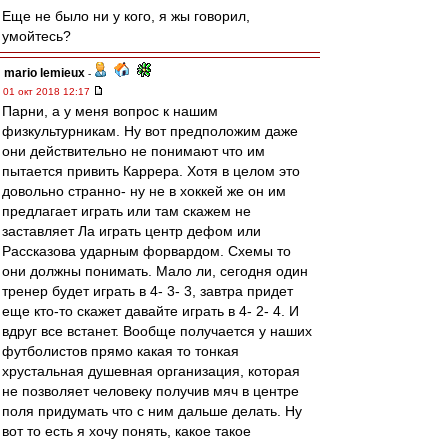
Еще не было ни у кого, я жы говорил,
умойтесь?
mario lemieux
-
01 окт 2018 12:17
Парни, а у меня вопрос к нашим
физкультурникам. Ну вот предположим даже
они действительно не понимают что им
пытается привить Каррера. Хотя в целом это
довольно странно- ну не в хоккей же он им
предлагает играть или там скажем не
заставляет Ла играть центр дефом или
Рассказова ударным форвардом. Схемы то
они должны понимать. Мало ли, сегодня один
тренер будет играть в 4- 3- 3, завтра придет
еще кто-то скажет давайте играть в 4- 2- 4. И
вдруг все встанет. Вообще получается у наших
футболистов прямо какая то тонкая
хрустальная душевная организация, которая
не позволяет человеку получив мяч в центре
поля придумать что с ним дальше делать. Ну
вот то есть я хочу понять, какое такое