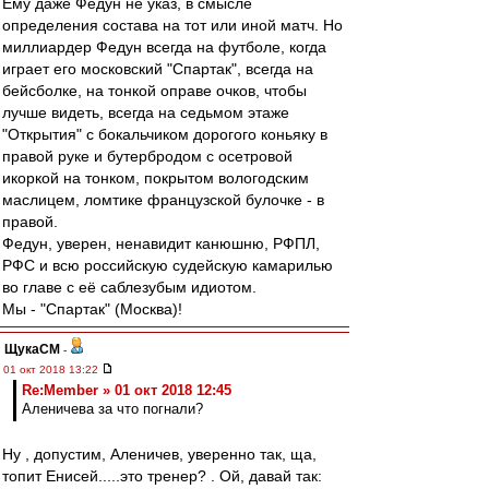
Ему даже Федун не указ, в смысле
определения состава на тот или иной матч. Но
миллиардер Федун всегда на футболе, когда
играет его московский "Спартак", всегда на
бейсболке, на тонкой оправе очков, чтобы
лучше видеть, всегда на седьмом этаже
"Открытия" с бокальчиком дорогого коньяку в
правой руке и бутербродом с осетровой
икоркой на тонком, покрытом вологодским
маслицем, ломтике французской булочке - в
правой.
Федун, уверен, ненавидит канюшню, РФПЛ,
РФС и всю российскую судейскую камарилью
во главе с её саблезубым идиотом.
Мы - "Спартак" (Москва)!
ЩукаСМ
-
01 окт 2018 13:22
Re:Member » 01 окт 2018 12:45
Аленичева за что погнали?
Ну , допустим, Аленичев, уверенно так, ща,
топит Енисей.....это тренер? . Ой, давай так: