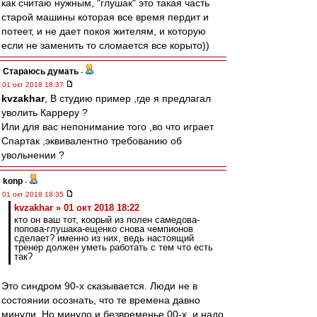
как считаю нужным, "глушак" это такая часть
старой машины которая все время пердит и
потеет, и не дает покоя жителям, и которую
если не заменить то сломается все корыто))
Стараюсь думать
-
01 окт 2018 18:37
kvzakhar
, В студию пример ,где я предлагал
уволить Карреру ?
Или для вас непонимание того ,во что играет
Спартак ,эквивалентно требованию об
увольнении ?
konp
-
01 окт 2018 18:35
kvzakhar » 01 окт 2018 18:22
кто он ваш тот, коорый из полен самедова-
попова-глушака-ещенко снова чемпионов
сделает? именно из них, ведь настоящий
тренер должен уметь работать с тем что есть
так?
Это синдром 90-х сказывается. Люди не в
состоянии осознать, что те времена давно
минули. Но минуло и безвременье 00-х, и надо