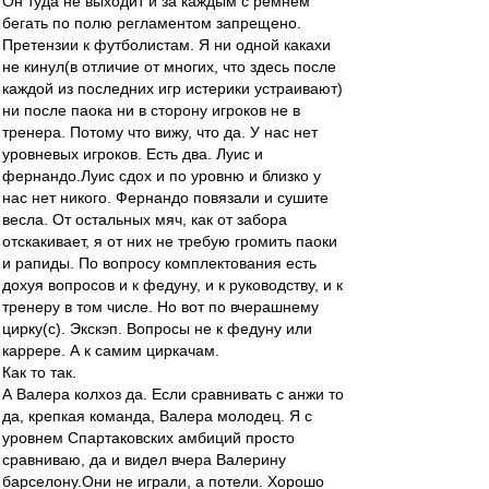
Он туда не выходит и за каждым с ремнем
бегать по полю регламентом запрещено.
Претензии к футболистам. Я ни одной какахи
не кинул(в отличие от многих, что здесь после
каждой из последних игр истерики устраивают)
ни после паока ни в сторону игроков не в
тренера. Потому что вижу, что да. У нас нет
уровневых игроков. Есть два. Луис и
фернандо.Луис сдох и по уровню и близко у
нас нет никого. Фернандо повязали и сушите
весла. От остальных мяч, как от забора
отскакивает, я от них не требую громить паоки
и рапиды. По вопросу комплектования есть
дохуя вопросов и к федуну, и к руководству, и к
тренеру в том числе. Но вот по вчерашнему
цирку(с). Экскэп. Вопросы не к федуну или
каррере. А к самим циркачам.
Как то так.
А Валера колхоз да. Если сравнивать с анжи то
да, крепкая команда, Валера молодец. Я с
уровнем Спартаковских амбиций просто
сравниваю, да и видел вчера Валерину
барселону.Они не играли, а потели. Хорошо