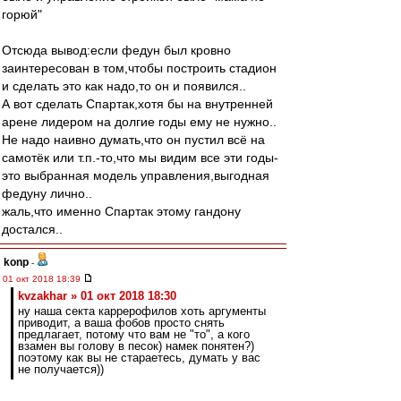
горюй"
Отсюда вывод:если федун был кровно
заинтересован в том,чтобы построить стадион
и сделать это как надо,то он и появился..
А вот сделать Спартак,хотя бы на внутренней
арене лидером на долгие годы ему не нужно..
Не надо наивно думать,что он пустил всё на
самотёк или т.п.-то,что мы видим все эти годы-
это выбранная модель управления,выгодная
федуну лично..
жаль,что именно Спартак этому гандону
достался..
konp
-
01 окт 2018 18:39
kvzakhar » 01 окт 2018 18:30
ну наша секта каррерофилов хоть аргументы
приводит, а ваша фобов просто снять
предлагает, потому что вам не "то", а кого
взамен вы голову в песок) намек понятен?)
поэтому как вы не стараетесь, думать у вас
не получается))