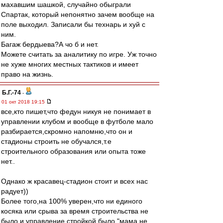
махавшим шашкой, случайно обыграли
Спартак, который непонятно зачем вообще на
поле выходил. Записали бы технарь и хуй с
ним.
Багаж бердыева?А чо б и нет.
Можете считать за аналитику по игре. Уж точно
не хуже многих местных тактиков и имеет
право на жизнь.
Б.Г.-74
-
01 окт 2018 19:15
все,кто пишет,что федун никуя не понимает в
управлении клубом и вообще в футболе мало
разбирается,скромно напомню,что он и
стадионы строить не обучался,т.е
строительного образования или опыта тоже
нет..
Однако ж красавец-стадион стоит и всех нас
радует))
Более того,на 100% уверен,что ни единого
косяка или срыва за время строительства не
было и управление стройкой было "мама не