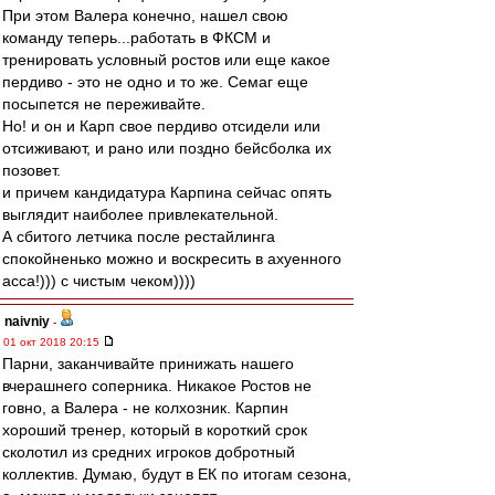
При этом Валера конечно, нашел свою
команду теперь...работать в ФКСМ и
тренировать условный ростов или еще какое
пердиво - это не одно и то же. Семаг еще
посыпется не переживайте.
Но! и он и Карп свое пердиво отсидели или
отсиживают, и рано или поздно бейсболка их
позовет.
и причем кандидатура Карпина сейчас опять
выглядит наиболее привлекательной.
А сбитого летчика после рестайлинга
спокойненько можно и воскресить в ахуенного
асса!))) с чистым чеком))))
naivniy
-
01 окт 2018 20:15
Парни, заканчивайте принижать нашего
вчерашнего соперника. Никакое Ростов не
говно, а Валера - не колхозник. Карпин
хороший тренер, который в короткий срок
сколотил из средних игроков добротный
коллектив. Думаю, будут в ЕК по итогам сезона,