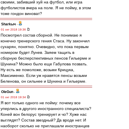
своими, забивший хуй на футбол, или игра
футболистов вчера на поле. Я не пойму, в этом
тоже гондон виноват?
Sharkыч
-
01 окт 2018 19:36
Посмотрел состав сборной. Не понимаю я
конечно тренерского гения Стаса. Ну закончил
сухарян, понятно. Очевидно, что пока первым
номером будет Лунев. Заяем тащить в
сборную бесперспективных пенсов Гильерме и
Шунина? Можно было еще Габулова позвать.
Ну есть же помоложе, возьми Крицука,
Максименко. Если уж нравятся пенсы возьми
Беленова, он сильнее и Шунина и Гильерме.
OleGun
-
01 окт 2018 19:34
Я вот только одного не пойму: почему все
уперлись в другого иностранного специалиста?
Коней вон белорус тренирует и чо? Хуже нас
выглядят? Состав звездный? Да вроде нет. И
наоборот сколько не приглашали иностранцев