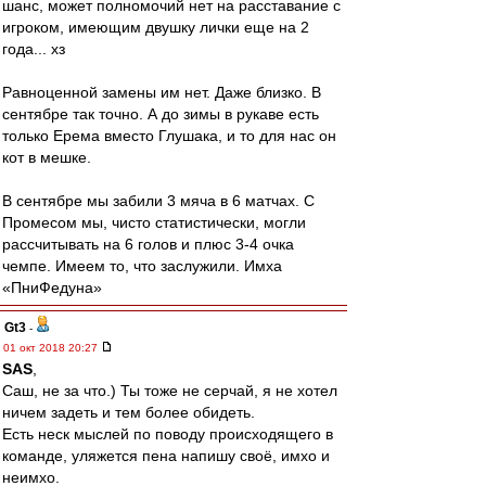
шанс, может полномочий нет на расставание с
игроком, имеющим двушку лички еще на 2
года... хз
Равноценной замены им нет. Даже близко. В
сентябре так точно. А до зимы в рукаве есть
только Ерема вместо Глушака, и то для нас он
кот в мешке.
В сентябре мы забили 3 мяча в 6 матчах. С
Промесом мы, чисто статистически, могли
рассчитывать на 6 голов и плюс 3-4 очка
чемпе. Имеем то, что заслужили. Имха
«ПниФедуна»
Gt3
-
01 окт 2018 20:27
SAS
,
Саш, не за что.) Ты тоже не серчай, я не хотел
ничем задеть и тем более обидеть.
Есть неск мыслей по поводу происходящего в
команде, уляжется пена напишу своё, имхо и
неимхо.