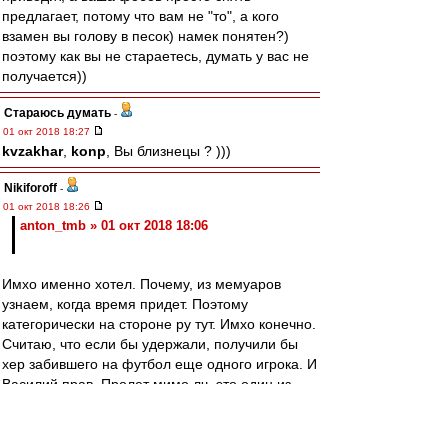
предлагает, потому что вам не "то", а кого
взамен вы голову в песок) намек понятен?)
поэтому как вы не стараетесь, думать у вас не
получается))
Стараюсь думать
-
01 окт 2018 18:27
kvzakhar
,
konp
, Вы близнецы ? )))
Nikiforoff
-
01 окт 2018 18:26
anton_tmb » 01 окт 2018 18:06
Имхо именно хотел. Почему, из мемуаров
узнаем, когда время придет. Поэтому
категорически на стороне ру тут. Имхо конечно.
Считаю, что если бы удержали, получили бы
хер забившего на футбол еще одного игрока. И
Василий прав. Пролет мимо лч, это один из
главных факторов. Никто там точно тренера не
сливал, так сложилось.Кто не хотел бы из
игроков перед всем миром засветиться.