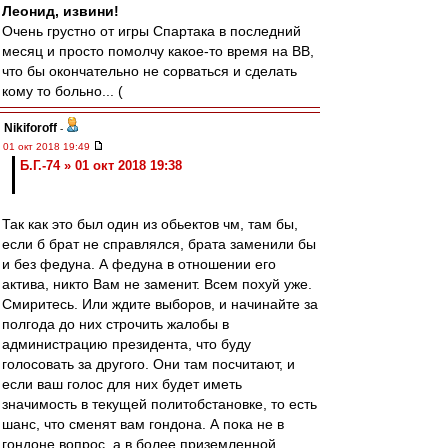
Леонид, извини!
Очень грустно от игры Спартака в последний
месяц и просто помолчу какое-то время на ВВ,
что бы окончательно не сорваться и сделать
кому то больно... (
Nikiforoff
-
01 окт 2018 19:49
Б.Г.-74 » 01 окт 2018 19:38
Так как это был один из обьектов чм, там бы,
если б брат не справлялся, брата заменили бы
и без федуна. А федуна в отношении его
актива, никто Вам не заменит. Всем похуй уже.
Смиритесь. Или ждите выборов, и начинайте за
полгода до них строчить жалобы в
администрацию президента, что буду
голосовать за другого. Они там посчитают, и
если ваш голос для них будет иметь
значимость в текущей политобстановке, то есть
шанс, что сменят вам гондона. А пока не в
гондоне вопрос, а в более приземленной