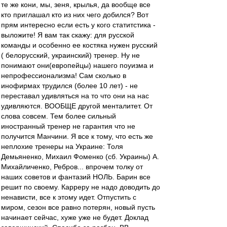
те же кони, мы, зеня, крылья, да вообще все
кто приглашал кто из них чего добился? Вот
прям интересно если есть у кого статитстика -
выложите! Я вам так скажу: для русской
команды и особенно ее костяка нужен русский
( белорусский, украинский) тренер. Ну не
понимают они(европейцы) нашего поуизма и
непрофессионализма! Сам сколько в
инофирмах трудился (более 10 лет) - не
переставал удивляться на то что они на нас
удивляются. ВООБЩЕ другой менталитет. От
слова совсем. Тем более сильный
иностранный тренер не гарантия что не
получится Манчини. Я все к тому, что есть же
неплохие тренеры на Украине: Толя
Демьяненко, Михаил Фоменко (сб. Украины) А.
Михайличенко, Ребров... впрочем толку от
наших советов и фантазий НОЛЬ. Барин все
решит по своему. Карреру не надо доводить до
ненависти, все к этому идет. Отпустить с
миром, сезон все равно потерян, новый пусть
начинает сейчас, хуже уже не будет. Доклад