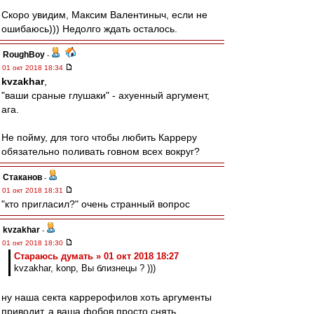
Скоро увидим, Максим Валентиныч, если не
ошибаюсь))) Недолго ждать осталось.
RoughBoy
-
01 окт 2018 18:34
kvzakhar
,
"ваши сраные глушаки" - ахуенный аргумент,
ага.
Не пойму, для того чтобы любить Карреру
обязательно поливать говном всех вокруг?
Cтаканов
-
01 окт 2018 18:31
"кто пригласил?" очень странный вопрос
kvzakhar
-
01 окт 2018 18:30
Стараюсь думать » 01 окт 2018 18:27
kvzakhar, konp, Вы близнецы ? )))
ну наша секта каррерофилов хоть аргументы
приводит, а ваша фобов просто снять