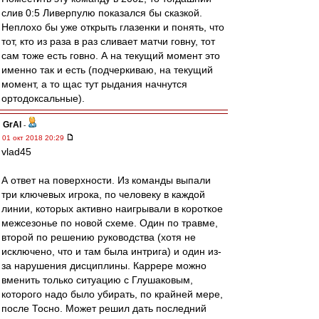
слив 0:5 Ливерпулю показался бы сказкой.
Неплохо бы уже открыть глазенки и понять, что
тот, кто из раза в раз сливает матчи говну, тот
сам тоже есть говно. А на текущий момент это
именно так и есть (подчеркиваю, на текущий
момент, а то щас тут рыдания начнутся
ортодоксальные).
GrAl
-
01 окт 2018 20:29
vlad45
А ответ на поверхности. Из команды выпали
три ключевых игрока, по человеку в каждой
линии, которых активно наигрывали в короткое
межсезонье по новой схеме. Один по травме,
второй по решению руководства (хотя не
исключено, что и там была интрига) и один из-
за нарушения дисциплины. Каррере можно
вменить только ситуацию с Глушаковым,
которого надо было убирать, по крайней мере,
после Тосно. Может решил дать последний