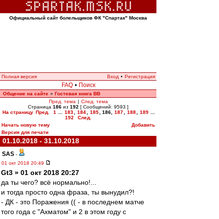
Официальный сайт болельщиков ФК "Спартак" Москва
Полная версия
Вход
•
Регистрация
FAQ
•
Поиск
Общение на сайте
Гостевая книга ВВ
»
Пред. тема
|
След. тема
Страница
186
из
192
[ Сообщений: 9593 ]
На страницу
Пред.
1
...
183
,
184
,
185
,
186
,
187
,
188
,
189
...
192
След.
Начать новую тему
Добавить
Версия для печати
01.10.2018 - 31.10.2018
SAS
-
01 окт 2018 20:49
Gt3 » 01 окт 2018 20:27
да ты чего? всё нормально!...
и тогда просто одна фраза, ты вынудил?!
- ДК - это Поражения (( - в последнем матче
того года с "Ахматом" и 2 в этом году с