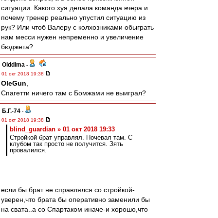
ситуации. Какого хуя делала команда вчера и
почему тренер реально упустил ситуацию из
рук? Или чтоб Валеру с колхозниками обыграть
нам месси нужен непременно и увеличение
бюджета?
Olddima
-
01 окт 2018 19:38
OleGun
,
Спагетти ничего там с Бомжами не выиграл?
Б.Г.-74
-
01 окт 2018 19:38
blind_guardian » 01 окт 2018 19:33
Стройкой брат управлял. Ночевал там. С
клубом так просто не получится. Зять
провалился.
если бы брат не справлялся со стройкой-
уверен,что брата бы оперативно заменили бы
на свата..а со Спартаком иначе-и хорошо,что