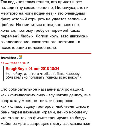
Так ведь нет таких гениев, кто придет и все
наладит (ну кроме, конечно, Пилипчука, этот и
мертвого на ноги поднимет) - это очевидный
факт, который отрицать не удается записным
фобам. Но смириться с тем, что видят не
хочется, поэтому требуют перемен! Каких
перемен? Любых! Логики ноль, зато движуха и
выплескивание накопленного негатива - в
психотерапии полезное дело.
kvzakhar
-
01 окт 2018 18:39
RoughBoy » 01 окт 2018 18:34
Не пойму, для того чтобы любить Карреру
обязательно поливать говном всех вокруг?
Это собирательное название для ромашки),
как к физическому лицу - глушакову денису, вне
спартака у меня нет никаких вопросов.
как к сливальщику тренеров, любителя шлюх и
бань перед важными играми, вечно ноющему
что его не так по физике тренируют, то блядь
майонез жрать запрещают, могу высказываться