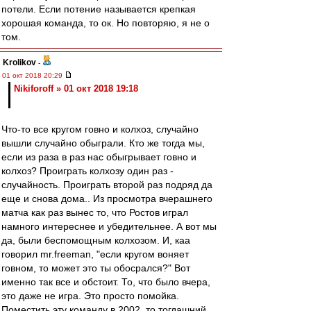
потели. Если потение называется крепкая
хорошая команда, то ок. Но повторяю, я не о
том.
Krolikov
-
01 окт 2018 20:29
Nikiforoff » 01 окт 2018 19:18
Что-то все кругом говно и колхоз, случайно
вышли случайно обыграли. Кто же тогда мы,
если из раза в раз нас обыгрывает говно и
колхоз? Проиграть колхозу один раз -
случайность. Проиграть второй раз подряд да
еще и снова дома.. Из просмотра вчерашнего
матча как раз вынес то, что Ростов играл
намного интереснее и убедительнее. А вот мы
да, были беспомощным колхозом. И, каа
говорил mr.freeman, "если кругом воняет
говном, то может это ты обосрался?" Вот
именно так все и обстоит. То, что было вчера,
это даже не игра. Это просто помойка.
Поместить эту команду в 2002, то тогдашний