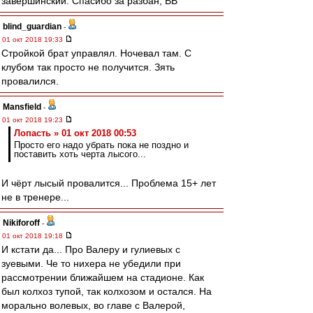
завершинский. Спасибо за разбан, ВВ
blind_guardian
-
01 окт 2018 19:33
Стройкой брат управлял. Ночевал там. С
клубом так просто не получится. Зять
провалился.
Mansfield
-
01 окт 2018 19:23
Лопасть » 01 окт 2018 00:53
Просто его надо убрать пока не поздно и
поставить хоть черта лысого...
И чёрт лысый провалится... Проблема 15+ лет
не в тренере...
Nikiforoff
-
01 окт 2018 19:18
И кстати да... Про Валеру и гулиевых с
зуевыми. Че то нихера не убедили при
рассмотрении ближайшем на стадионе. Как
был колхоз тупой, так колхозом и остался. На
морально волевых, во главе с Валерой,