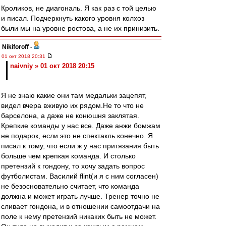
Кроликов, не диагональ. Я как раз с той целью
и писал. Подчеркнуть какого уровня колхоз
были мы на уровне ростова, а не их принизить.
Nikiforoff
-
01 окт 2018 20:31
naivniy » 01 окт 2018 20:15
Я не знаю какие они там медальки зацепят,
видел вчера вживую их рядом.Не то что не
барселона, а даже не конюшня заклятая.
Крепкие команды у нас все. Даже анжи бомжам
не подарок, если это не спектакль конечно. Я
писал к тому, что если ж у нас притязания быть
больше чем крепкая команда. И столько
претензий к гондону, то хочу задать вопрос
футболистам. Василий flint(и я с ним согласен)
не безосновательно считает, что команда
должна и может играть лучше. Тренер точно не
сливает гондона, и в отношении самоотдачи на
поле к нему претензий никаких быть не может.