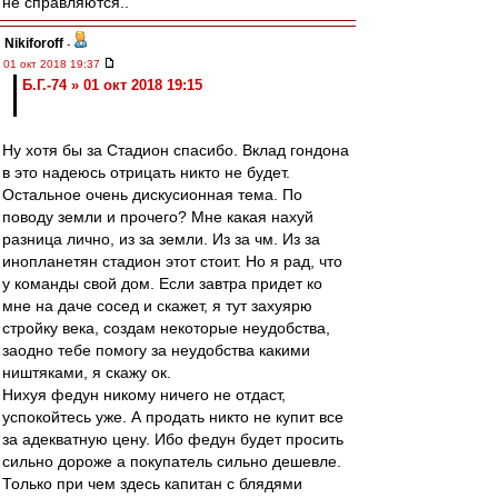
не справляются..
Nikiforoff
-
01 окт 2018 19:37
Б.Г.-74 » 01 окт 2018 19:15
Ну хотя бы за Стадион спасибо. Вклад гондона
в это надеюсь отрицать никто не будет.
Остальное очень дискусионная тема. По
поводу земли и прочего? Мне какая нахуй
разница лично, из за земли. Из за чм. Из за
инопланетян стадион этот стоит. Но я рад, что
у команды свой дом. Если завтра придет ко
мне на даче сосед и скажет, я тут захуярю
стройку века, создам некоторые неудобства,
заодно тебе помогу за неудобства какими
ништяками, я скажу ок.
Нихуя федун никому ничего не отдаст,
успокойтесь уже. А продать никто не купит все
за адекватную цену. Ибо федун будет просить
сильно дороже а покупатель сильно дешевле.
Только при чем здесь капитан с блядями