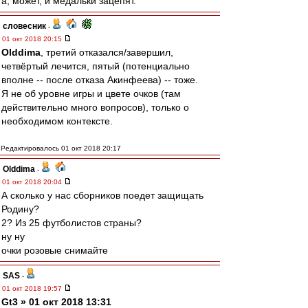
а, может, и медальки зацепят.
словесник
-
01 окт 2018 20:15
Olddima
, третий отказался/завершил,
четвёртый лечится, пятый (потенциально
вполне -- после отказа Акинфеева) -- тоже.
Я не об уровне игры и цвете очков (там
действительно много вопросов), только о
необходимом контексте.
Редактировалось 01 окт 2018 20:17
Olddima
-
01 окт 2018 20:04
А сколько у нас сборников поедет защищать
Родину?
2? Из 25 футболистов страны?
ну ну
очки розовые снимайте
SAS
-
01 окт 2018 19:57
Gt3 » 01 окт 2018 13:31