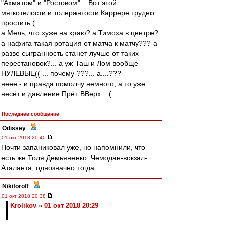
"Ахматом" и "Ростовом"... Вот этой
мягкотелости и толерантости Каррере трудно
простить (
а Мель, что хуже на краю? а Тимоха в центре?
а нафига такая ротация от матча к матчу??? а
разве сыгранность станет лучше от таких
перестановок?... а уж Таш и Лом вообще
НУЛЕВЫЕ(( ... почему ???... а....???
неее - и правда помолчу немного, а то уже
несёт и давление Прёт ВВерх... (
...
Последнее сообщение
Odissey
-
01 окт 2018 20:40
Почти запаниковал уже, но напомнили, что
есть же Толя Демьяненко. Чемодан-вокзал-
Аталанта, однозначно тогда.
Nikiforoff
-
01 окт 2018 20:38
Krolikov » 01 окт 2018 20:29