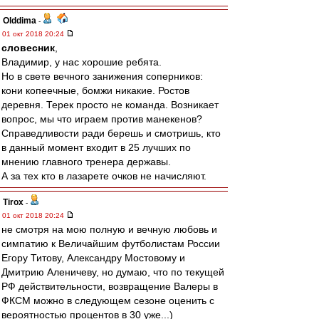
Olddima
-
01 окт 2018 20:24
словесник
,
Владимир, у нас хорошие ребята.
Но в свете вечного занижения соперников:
кони копеечные, бомжи никакие. Ростов
деревня. Терек просто не команда. Возникает
вопрос, мы что играем против манекенов?
Справедливости ради берешь и смотришь, кто
в данный момент входит в 25 лучших по
мнению главного тренера державы.
А за тех кто в лазарете очков не начисляют.
Tirox
-
01 окт 2018 20:24
не смотря на мою полную и вечную любовь и
симпатию к Величайшим футболистам России
Егору Титову, Александру Мостовому и
Дмитрию Аленичеву, но думаю, что по текущей
РФ действительности, возвращение Валеры в
ФКСМ можно в следующем сезоне оценить с
вероятностью процентов в 30 уже...)