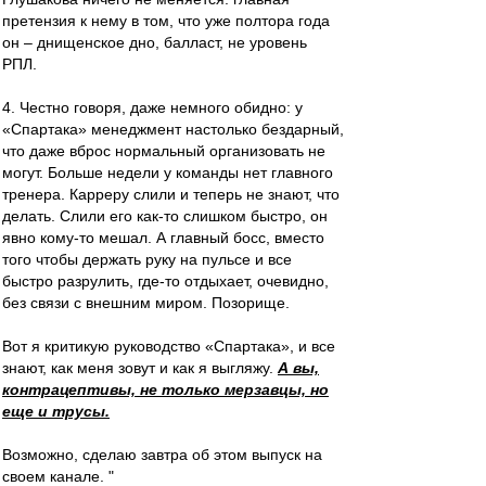
претензия к нему в том, что уже полтора года
он – днищенское дно, балласт, не уровень
РПЛ.
4. Честно говоря, даже немного обидно: у
«Спартака» менеджмент настолько бездарный,
что даже вброс нормальный организовать не
могут. Больше недели у команды нет главного
тренера. Карреру слили и теперь не знают, что
делать. Слили его как-то слишком быстро, он
явно кому-то мешал. А главный босс, вместо
того чтобы держать руку на пульсе и все
быстро разрулить, где-то отдыхает, очевидно,
без связи с внешним миром. Позорище.
Вот я критикую руководство «Спартака», и все
знают, как меня зовут и как я выгляжу.
А вы,
контрацептивы, не только мерзавцы, но
еще и трусы.
Возможно, сделаю завтра об этом выпуск на
своем канале. "