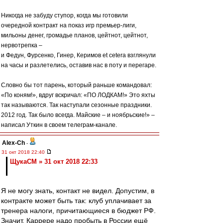
Никогда не забуду ступор, когда мы готовили
очередной контракт на показ игр премьер-лиги,
мильоны денег, громадье планов, цейтнот, цейтнот,
нервотрепка –
и Федун, Фурсенко, Гинер, Керимов еt cetera взглянули
на часы и разлетелись, оставив нас в поту и перегаре.
Словно бы тот парень, который раньше командовал:
«По коням!», вдруг вскричал: «ПО ЛОДКАМ!» Это яхты
так называются. Так наступали сезонные праздники.
2012 год. Так было всегда. Майские – и ноябрьские!» –
написал Уткин в своем телеграм-канале.
Alex-Ch
-
31 окт 2018 22:40
ЩукаСМ » 31 окт 2018 22:33
Я не могу знать, контакт не видел. Допустим, в
контракте может быть так: клуб уплачивает за
тренера налоги, причитающиеся в бюджет РФ.
Значит, Каррере надо пробыть в России ещё