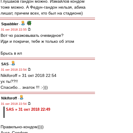
Глушаков гандон можно. Измайлов кондом
тоже можно. А Федун-гандон нельзя, абика
лишат, причем всех, кто был на стадионе)
Squabbler
-
31 окт 2018 22:55
Вот чо разжовывать очевидное?
Иди и покричи, тебе ж только об этом
Брысь в ил
SAS
-
31 окт 2018 22:54
Nikiforoff » 31 окт 2018 22:54
ух ты??!!
Спасибо... знаток !!! :-)))
Nikiforoff
-
31 окт 2018 22:54
SAS » 31 окт 2018 22:49
Правильно-кондом))))
Англ. Condom