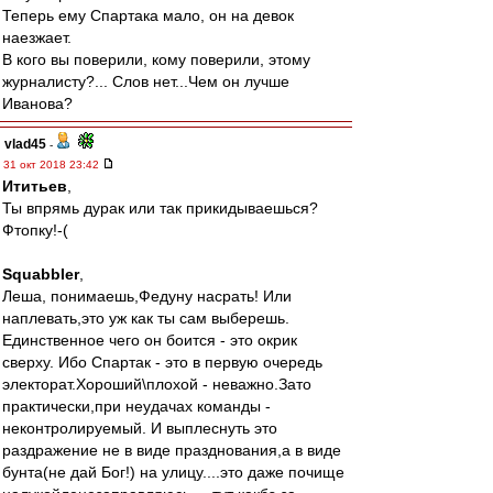
Теперь ему Спартака мало, он на девок
наезжает.
В кого вы поверили, кому поверили, этому
журналисту?... Слов нет...Чем он лучше
Иванова?
vlad45
-
31 окт 2018 23:42
Ититьев
,
Ты впрямь дурак или так прикидываешься?
Фтопку!-(
Squabbler
,
Леша, понимаешь,Федуну насрать! Или
наплевать,это уж как ты сам выберешь.
Единственное чего он боится - это окрик
сверху. Ибо Спартак - это в первую очередь
электорат.Хороший\плохой - неважно.Зато
практически,при неудачах команды -
неконтролируемый. И выплеснуть это
раздражение не в виде празднования,а в виде
бунта(не дай Бог!) на улицу....это даже почище