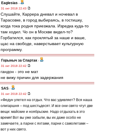
Eaglesias
-
31 окт 2018 22:43
Слушайте, Каррера дневал и ночевал в
Тарасовке, в город выбираясь, в гостишку,
когда тока родня приезжала. Изредка куда-то
там ходил. Чо он в Москве видел-то?
Горбатился, как проклятый за наше и ваше,
щас на свободе, наверстывает культурную
программу.
Горыныч за Спартак
-
31 окт 2018 22:42
гандон - это не мат
не вижу причин для задержания
SAS
-
31 окт 2018 22:42
«Федун улетел на отдых. Что вас удивляет? Вся наша
олигаршня – под шестьдесят. И все они свято чтут две
вещи: майские и ноябрьские. Надо отдыхать в это
время! Вот вы уже забыли, вы их даже особо не
замечаете, а парни с яхтами, парни с самолетами –
вот у них свято.