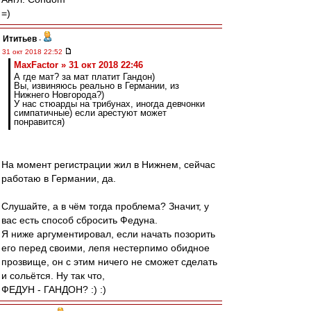
=)
Ититьев
-
31 окт 2018 22:52
MaxFactor » 31 окт 2018 22:46
А где мат? за мат платит Гандон)
Вы, извиняюсь реально в Германии, из
Нижнего Новгорода?)
У нас стюарды на трибунах, иногда девчонки
симпатичные) если арестуют может
понравится)
На момент регистрации жил в Нижнем, сейчас
работаю в Германии, да.
Слушайте, а в чём тогда проблема? Значит, у
вас есть способ сбросить Федуна.
Я ниже аргументировал, если начать позорить
его перед своими, лепя нестерпимо обидное
прозвище, он с этим ничего не сможет сделать
и сольётся. Ну так что,
ФЕДУН - ГАНДОН? :) :)