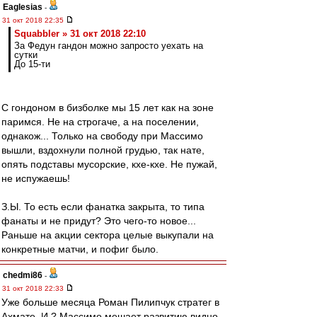
Eaglesias
-
31 окт 2018 22:35
Squabbler » 31 окт 2018 22:10
За Федун гандон можно запросто уехать на
сутки
До 15-ти
С гондоном в бизболке мы 15 лет как на зоне
паримся. Не на строгаче, а на поселении,
однакож... Только на свободу при Массимо
вышли, вздохнули полной грудью, так нате,
опять подставы мусорские, кхе-кхе. Не пужай,
не испужаешь!
З.Ы. То есть если фанатка закрыта, то типа
фанаты и не придут? Это чего-то новое...
Раньше на акции сектора целые выкупали на
конкретные матчи, и пофиг было.
chedmi86
-
31 окт 2018 22:33
Уже больше месяца Роман Пилипчук стратег в
Ахмате, И ? Массимо мешает развитию видно.