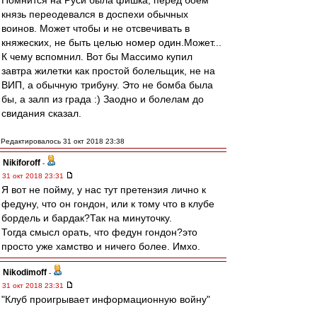
Помнится на Руси была фишка, перед боем
князь переодевался в доспехи обычных
воинов. Может чтобы и не отсвечивать в
княжеских, не быть целью номер один.Может...
К чему вспомнил. Вот бы Массимо купил
завтра жилетки как простой болельщик, не на
ВИП, а обычную трибуну. Это не бомба была
бы, а залп из града :) Заодно и болелам до
свидания сказал.
Редактировалось 31 окт 2018 23:38
Nikiforoff
-
31 окт 2018 23:31
Я вот не пойму, у нас тут претензия лично к
федуну, что он гондон, или к тому что в клубе
бордель и бардак?Так на минуточку.
Тогда смысл орать, что федун гондон?это
просто уже хамство и ничего более. Имхо.
Nikodimoff
-
31 окт 2018 23:31
"Клуб проигрывает информационную войну"