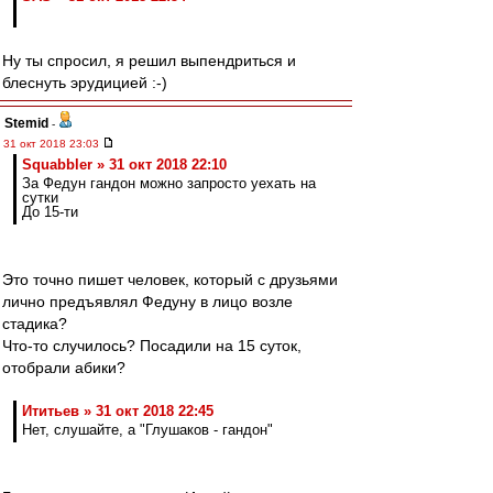
Ну ты спросил, я решил выпендриться и
блеснуть эрудицией :-)
Stemid
-
31 окт 2018 23:03
Squabbler » 31 окт 2018 22:10
За Федун гандон можно запросто уехать на
сутки
До 15-ти
Это точно пишет человек, который с друзьями
лично предъявлял Федуну в лицо возле
стадика?
Что-то случилось? Посадили на 15 суток,
отобрали абики?
Ититьев » 31 окт 2018 22:45
Нет, слушайте, а "Глушаков - гандон"