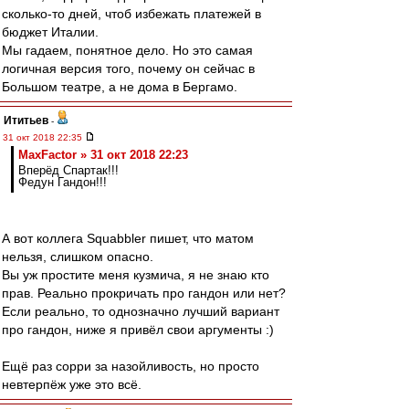
сколько-то дней, чтоб избежать платежей в
бюджет Италии.
Мы гадаем, понятное дело. Но это самая
логичная версия того, почему он сейчас в
Большом театре, а не дома в Бергамо.
Ититьев
-
31 окт 2018 22:35
MaxFactor » 31 окт 2018 22:23
Вперёд Спартак!!!
Федун Гандон!!!
А вот коллега Squabbler пишет, что матом
нельзя, слишком опасно.
Вы уж простите меня кузмича, я не знаю кто
прав. Реально прокричать про гандон или нет?
Если реально, то однозначно лучший вариант
про гандон, ниже я привёл свои аргументы :)
Ещё раз сорри за назойливость, но просто
невтерпёж уже это всё.