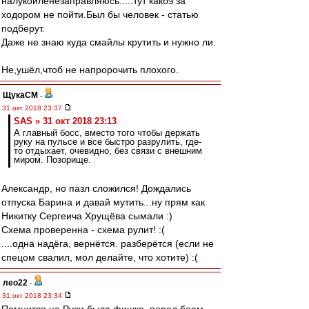
налукойленезаправляюсь.....тут какбэ за
ходором не пойти.Был бы человек - статью
подберут.
Даже не знаю куда смайлы крутить и нужно ли.
Не,ушёл,чтоб не напророчить плохого.
ЩукаСМ
-
31 окт 2018 23:37
SAS » 31 окт 2018 23:13
А главный босс, вместо того чтобы держать
руку на пульсе и все быстро разрулить, где-
то отдыхает, очевидно, без связи с внешним
миром. Позорище.
Александр, но пазл сложился! Дождались
отпуска Барина и давай мутить...ну прям как
Никитку Сергеича Хрущёва сымали :)
Схема проверенна - схема рулит! :(
....одна надёга, вернётся. разберётся (если не
спецом свалил, мол делайте, что хотите) :(
лео22
-
31 окт 2018 23:34