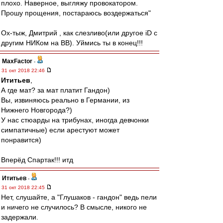
плохо. Наверное, выгляжу провокатором.
Прошу прощения, постараюсь воздержаться"
Ох-тыж, Дмитрий , как слезливо(или другое iD c
другим НИКом на ВВ). Уймись ты в конец!!!
MaxFactor
-
31 окт 2018 22:46
Ититьев
,
А где мат? за мат платит Гандон)
Вы, извиняюсь реально в Германии, из
Нижнего Новгорода?)
У нас стюарды на трибунах, иногда девчонки
симпатичные) если арестуют может
понравится)
Вперёд Спартак!!! итд
Ититьев
-
31 окт 2018 22:45
Нет, слушайте, а "Глушаков - гандон" ведь пели
и ничего не случилось? В смысле, никого не
задержали.