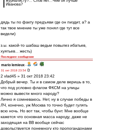
журналисту?... Слов нет...Чем он лучше
Иванова?
дядь ты по факту предъяви где он пиздит, а? а
так твое мнение ты уже понял где тут все
видели)
з.ы. какой-то шабаш ведьм повылез ибатьев,
хуятьев... жесть)
Последнее сообщение
mario lemieux
-
31 окт 2018 23:54
2 vlad45 » 31 окт 2018 23:42
Добрый вечер. Ты и в самом деле веришь в то,
что под условно флагом ФКСМ на улицы
можно вывести много народу?
Лично я сомневаюсь. Нет, ну в случае победы в
ЛЧ, конечно, уж Москва то точно будет гулять
всю ночь. Но вот так, чтобы бунт. Мне вообще
кажется что основная масса народу, даже не
заходящая на ВВ вообще сейчас
довольствуется понемногу кто пропогандонами