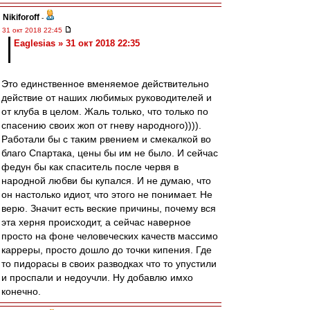
Nikiforoff
-
31 окт 2018 22:45
Eaglesias » 31 окт 2018 22:35
Это единственное вменяемое действительно
действие от наших любимых руководителей и
от клуба в целом. Жаль только, что только по
спасению своих жоп от гневу народного)))).
Работали бы с таким рвением и смекалкой во
благо Спартака, цены бы им не было. И сейчас
федун бы как спаситель после червя в
народной любви бы купался. И не думаю, что
он настолько идиот, что этого не понимает. Не
верю. Значит есть веские причины, почему вся
эта херня происходит, а сейчас наверное
просто на фоне человеческих качеств массимо
карреры, просто дошло до точки кипения. Где
то пидорасы в своих разводках что то упустили
и проспали и недоучли. Ну добавлю имхо
конечно.