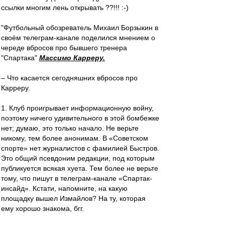
ссылки многим лень открывать ??!!! :-)
"Футбольный обозреватель Михаил Борзыкин в
своём телеграм-канале поделился мнением о
череде вбросов про бывшего тренера
"Спартака"
Массимо Карреру.
– Что касается сегодняшних вбросов про
Карреру.
1. Клуб проигрывает информационную войну,
поэтому ничего удивительного в этой бомбежке
нет; думаю, это только начало. Не верьте
никому, тем более анонимам. В «Советском
спорте» нет журналистов с фамилией Быстров.
Это общий псевдоним редакции, под которым
публикуется всякая хуета. Тем более не верьте
тому, что пишут в телеграм-канале «Спартак-
инсайд». Кстати, напомните, на какую
площадку вышел Измайлов? На ту, которая
ему хорошо знакома, бгг.