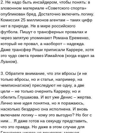
2. Не надо быть инсайдером, чтобы понять: в
зловонном материале «Советского спорта»
опубликован бред. Достаточно включить логику.
Комиссия 25 миллионов агентам – таких цифр
нет в природе. Не в мире российского
футбола. Пишут о трансферных провалах и
через запятую упоминают Романа Еременко,
который не провал, а наоборот – надежда.
Даже трансфер Роши приписали Каррере, хотя
это чудо света привез Измайлов (когда ездил за
Луаном).
3. Обратите внимание, что эти вбросы (и не
только вбросы, но и статьи, например, на
чемпионат.ком) преследуют не одну, а две
цели – не только очернить Карреру, но и
обелить Глушакова. И вот уже Денис – жертва.
Лично мне идея понятна, но я поражаюсь,
насколько бездарно она исполнена. И вновь
включаем логику – кому это выгодно? Но бог с
ним… Я даже готов на секунду представить,
что это правда. Но даже в этом случае для
Глушакова ничего не меняется: главная