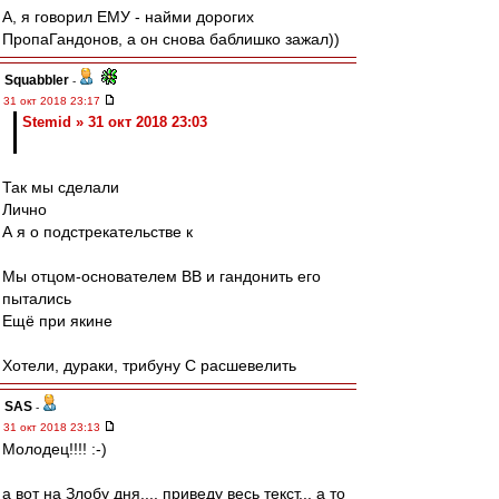
А, я говорил ЕМУ - найми дорогих
ПропаГандонов, а он снова баблишко зажал))
Squabbler
-
31 окт 2018 23:17
Stemid » 31 окт 2018 23:03
Так мы сделали
Лично
А я о подстрекательстве к
Мы отцом-основателем ВВ и гандонить его
пытались
Ещё при якине
Хотели, дураки, трибуну С расшевелить
SAS
-
31 окт 2018 23:13
Молодец!!!! :-)
а вот на Злобу дня.... приведу весь текст... а то