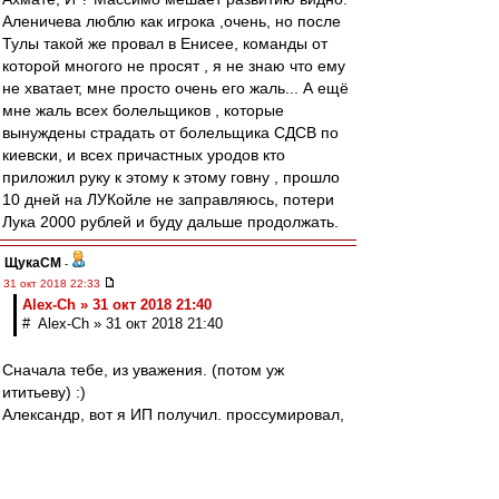
Аленичева люблю как игрока ,очень, но после
Тулы такой же провал в Енисее, команды от
которой многого не просят , я не знаю что ему
не хватает, мне просто очень его жаль... А ещё
мне жаль всех болельщиков , которые
вынуждены страдать от болельщика СДСВ по
киевски, и всех причастных уродов кто
приложил руку к этому к этому говну , прошло
10 дней на ЛУКойле не заправляюсь, потери
Лука 2000 рублей и буду дальше продолжать.
ЩукаСМ
-
31 окт 2018 22:33
Alex-Ch » 31 окт 2018 21:40
# Alex-Ch » 31 окт 2018 21:40
Сначала тебе, из уважения. (потом уж
ититьеву) :)
Александр, вот я ИП получил. проссумировал,
умножил-поделил, заплатил налог...это
ща(гимор конечно)
Но раньше работал, там где всё, и даже