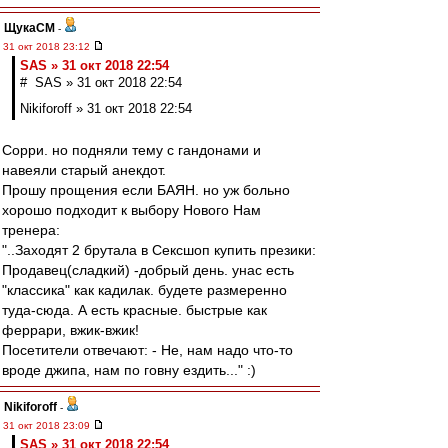
ЩукаСМ
-
31 окт 2018 23:12
SAS » 31 окт 2018 22:54
# SAS » 31 окт 2018 22:54
Nikiforoff » 31 окт 2018 22:54
Сорри. но подняли тему с гандонами и
навеяли старый анекдот.
Прошу прощения если БАЯН. но уж больно
хорошо подходит к выбору Нового Нам
тренера:
"..Заходят 2 брутала в Сексшоп купить презики:
Продавец(сладкий) -добрый день. унас есть
"классика" как кадилак. будете размеренно
туда-сюда. А есть красные. быстрые как
феррари, вжик-вжик!
Посетители отвечают: - Не, нам надо что-то
вроде джипа, нам по говну ездить..." :)
Nikiforoff
-
31 окт 2018 23:09
SAS » 31 окт 2018 22:54