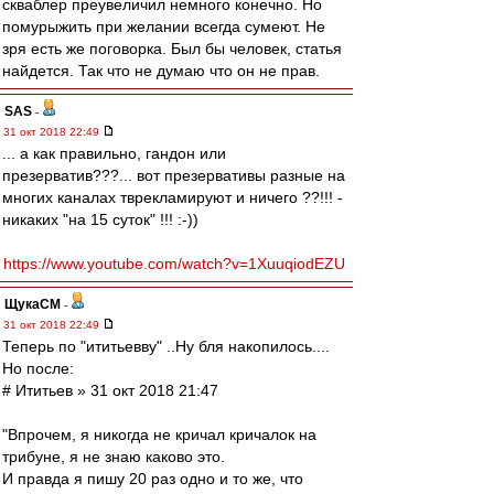
скваблер преувеличил немного конечно. Но
помурыжить при желании всегда сумеют. Не
зря есть же поговорка. Был бы человек, статья
найдется. Так что не думаю что он не прав.
SAS
-
31 окт 2018 22:49
... а как правильно, гандон или
презерватив???... вот презервативы разные на
многих каналах тврекламируют и ничего ??!!! -
никаких "на 15 суток" !!! :-))
https://www.youtube.com/watch?v=1XuuqiodEZU
ЩукаСМ
-
31 окт 2018 22:49
Теперь по "ититьевву" ..Ну бля накопилось....
Но после:
# Ититьев » 31 окт 2018 21:47
"Впрочем, я никогда не кричал кричалок на
трибуне, я не знаю каково это.
И правда я пишу 20 раз одно и то же, что