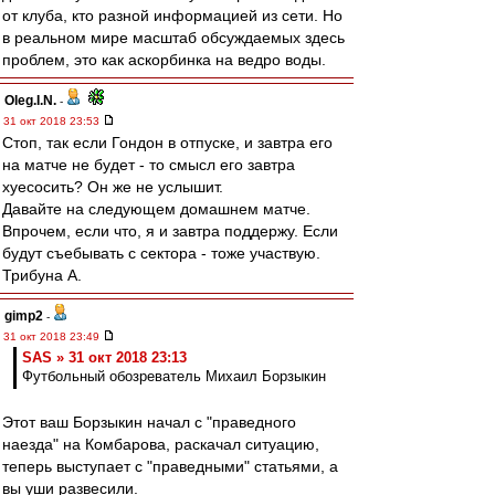
от клуба, кто разной информацией из сети. Но
в реальном мире масштаб обсуждаемых здесь
проблем, это как аскорбинка на ведро воды.
Oleg.I.N.
-
31 окт 2018 23:53
Стоп, так если Гондон в отпуске, и завтра его
на матче не будет - то смысл его завтра
хуесосить? Он же не услышит.
Давайте на следующем домашнем матче.
Впрочем, если что, я и завтра поддержу. Если
будут съебывать с сектора - тоже участвую.
Трибуна А.
gimp2
-
31 окт 2018 23:49
SAS » 31 окт 2018 23:13
Футбольный обозреватель Михаил Борзыкин
Этот ваш Борзыкин начал с "праведного
наезда" на Комбарова, раскачал ситуацию,
теперь выступает с "праведными" статьями, а
вы уши развесили.