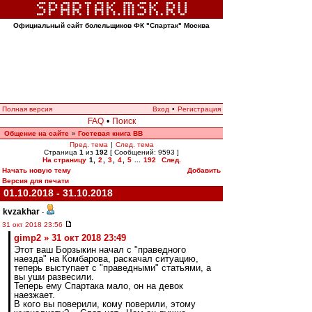
Официальный сайт болельщиков ФК "Спартак" Москва
Полная версия
Вход
•
Регистрация
FAQ
•
Поиск
Общение на сайте
Гостевая книга ВВ
»
Пред. тема
|
След. тема
Страница
1
из
192
[ Сообщений: 9593 ]
На страницу
1
,
2
,
3
,
4
,
5
...
192
След.
Начать новую тему
Добавить
Версия для печати
01.10.2018 - 31.10.2018
kvzakhar
-
31 окт 2018 23:56
gimp2 » 31 окт 2018 23:49
Этот ваш Борзыкин начал с "праведного
наезда" на Комбарова, раскачал ситуацию,
теперь выступает с "праведными" статьями, а
вы уши развесили.
Теперь ему Спартака мало, он на девок
наезжает.
В кого вы поверили, кому поверили, этому