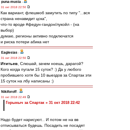
puna-musta
-
31 окт 2018 22:50
Как вариант, флешмоб замутить по типу "...вся
страна ненавидит цска",
что-то вроде #федун-гандон/лукойл - (на
выбор)
думаю, регионы активно подключатся
и риска потери абика нет
Eaglesias
-
31 окт 2018 22:50
Ититьев
, Слюшай, зачем ноешь, дарагой?
Кого когда пугали 15 суток? :) Да у любого
пробившего хотя бы 10 выездов за Спартак эти
15 суток на лбу написаны :)
Nikiforoff
-
31 окт 2018 22:49
Горыныч за Спартак » 31 окт 2018 22:42
Надо будет нарисуют... И потом не на вв
отписываться будешь. Посадить не посадят