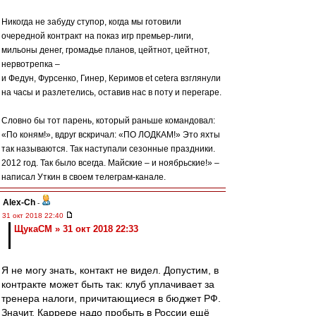
Никогда не забуду ступор, когда мы готовили
очередной контракт на показ игр премьер-лиги,
мильоны денег, громадье планов, цейтнот, цейтнот,
нервотрепка –
и Федун, Фурсенко, Гинер, Керимов еt cetera взглянули
на часы и разлетелись, оставив нас в поту и перегаре.
Словно бы тот парень, который раньше командовал:
«По коням!», вдруг вскричал: «ПО ЛОДКАМ!» Это яхты
так называются. Так наступали сезонные праздники.
2012 год. Так было всегда. Майские – и ноябрьские!» –
написал Уткин в своем телеграм-канале.
Alex-Ch
-
31 окт 2018 22:40
ЩукаСМ » 31 окт 2018 22:33
Я не могу знать, контакт не видел. Допустим, в
контракте может быть так: клуб уплачивает за
тренера налоги, причитающиеся в бюджет РФ.
Значит, Каррере надо пробыть в России ещё