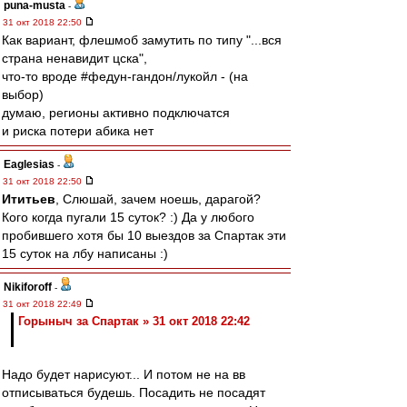
puna-musta
-
31 окт 2018 22:50
Как вариант, флешмоб замутить по типу "...вся
страна ненавидит цска",
что-то вроде #федун-гандон/лукойл - (на
выбор)
думаю, регионы активно подключатся
и риска потери абика нет
Eaglesias
-
31 окт 2018 22:50
Ититьев
, Слюшай, зачем ноешь, дарагой?
Кого когда пугали 15 суток? :) Да у любого
пробившего хотя бы 10 выездов за Спартак эти
15 суток на лбу написаны :)
Nikiforoff
-
31 окт 2018 22:49
Горыныч за Спартак » 31 окт 2018 22:42
Надо будет нарисуют... И потом не на вв
отписываться будешь. Посадить не посадят