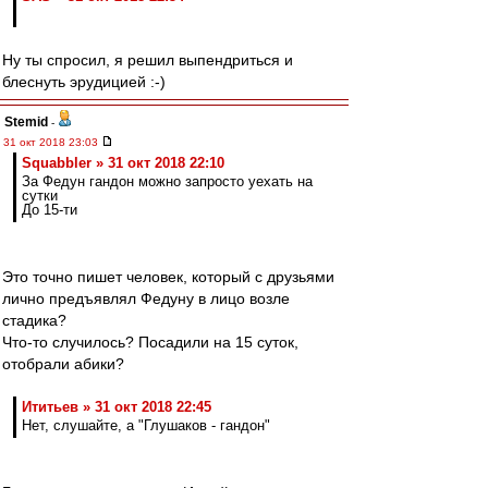
Ну ты спросил, я решил выпендриться и
блеснуть эрудицией :-)
Stemid
-
31 окт 2018 23:03
Squabbler » 31 окт 2018 22:10
За Федун гандон можно запросто уехать на
сутки
До 15-ти
Это точно пишет человек, который с друзьями
лично предъявлял Федуну в лицо возле
стадика?
Что-то случилось? Посадили на 15 суток,
отобрали абики?
Ититьев » 31 окт 2018 22:45
Нет, слушайте, а "Глушаков - гандон"