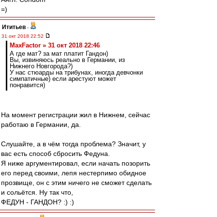
=)
Ититьев
-
31 окт 2018 22:52
MaxFactor » 31 окт 2018 22:46
А где мат? за мат платит Гандон)
Вы, извиняюсь реально в Германии, из
Нижнего Новгорода?)
У нас стюарды на трибунах, иногда девчонки
симпатичные) если арестуют может
понравится)
На момент регистрации жил в Нижнем, сейчас
работаю в Германии, да.
Слушайте, а в чём тогда проблема? Значит, у
вас есть способ сбросить Федуна.
Я ниже аргументировал, если начать позорить
его перед своими, лепя нестерпимо обидное
прозвище, он с этим ничего не сможет сделать
и сольётся. Ну так что,
ФЕДУН - ГАНДОН? :) :)