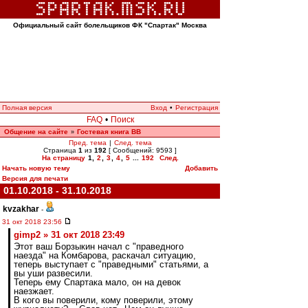
Официальный сайт болельщиков ФК "Спартак" Москва
Полная версия
Вход
•
Регистрация
FAQ
•
Поиск
Общение на сайте
Гостевая книга ВВ
»
Пред. тема
|
След. тема
Страница
1
из
192
[ Сообщений: 9593 ]
На страницу
1
,
2
,
3
,
4
,
5
...
192
След.
Начать новую тему
Добавить
Версия для печати
01.10.2018 - 31.10.2018
kvzakhar
-
31 окт 2018 23:56
gimp2 » 31 окт 2018 23:49
Этот ваш Борзыкин начал с "праведного
наезда" на Комбарова, раскачал ситуацию,
теперь выступает с "праведными" статьями, а
вы уши развесили.
Теперь ему Спартака мало, он на девок
наезжает.
В кого вы поверили, кому поверили, этому