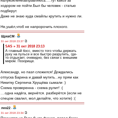
налукойленезаправляюсь.....тут какбэ за
ходором не пойти.Был бы человек - статью
подберут.
Даже не знаю куда смайлы крутить и нужно ли.
Не,ушёл,чтоб не напророчить плохого.
ЩукаСМ
-
31 окт 2018 23:37
SAS » 31 окт 2018 23:13
А главный босс, вместо того чтобы держать
руку на пульсе и все быстро разрулить, где-
то отдыхает, очевидно, без связи с внешним
миром. Позорище.
Александр, но пазл сложился! Дождались
отпуска Барина и давай мутить...ну прям как
Никитку Сергеича Хрущёва сымали :)
Схема проверенна - схема рулит! :(
....одна надёга, вернётся. разберётся (если не
спецом свалил, мол делайте, что хотите) :(
лео22
-
31 окт 2018 23:34