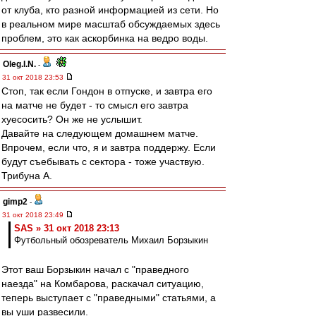
от клуба, кто разной информацией из сети. Но
в реальном мире масштаб обсуждаемых здесь
проблем, это как аскорбинка на ведро воды.
Oleg.I.N.
-
31 окт 2018 23:53
Стоп, так если Гондон в отпуске, и завтра его
на матче не будет - то смысл его завтра
хуесосить? Он же не услышит.
Давайте на следующем домашнем матче.
Впрочем, если что, я и завтра поддержу. Если
будут съебывать с сектора - тоже участвую.
Трибуна А.
gimp2
-
31 окт 2018 23:49
SAS » 31 окт 2018 23:13
Футбольный обозреватель Михаил Борзыкин
Этот ваш Борзыкин начал с "праведного
наезда" на Комбарова, раскачал ситуацию,
теперь выступает с "праведными" статьями, а
вы уши развесили.