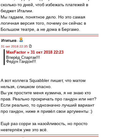
сколько-то дней, чтоб избежать платежей в
бюджет Италии.
Мы гадаем, понятное дело. Но это самая
логичная версия того, почему он сейчас в
Большом театре, а не дома в Бергамо.
Ититьев
-
31 окт 2018 22:35
MaxFactor » 31 окт 2018 22:23
Вперёд Спартак!!!
Федун Гандон!!!
А вот коллега Squabbler пишет, что матом
нельзя, слишком опасно.
Вы уж простите меня кузмича, я не знаю кто
прав. Реально прокричать про гандон или нет?
Если реально, то однозначно лучший вариант
про гандон, ниже я привёл свои аргументы :)
Ещё раз сорри за назойливость, но просто
невтерпёж уже это всё.