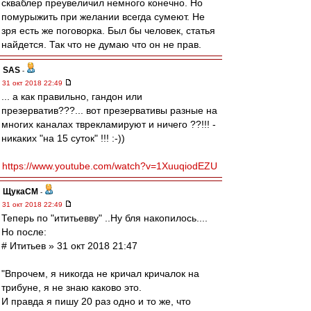
скваблер преувеличил немного конечно. Но
помурыжить при желании всегда сумеют. Не
зря есть же поговорка. Был бы человек, статья
найдется. Так что не думаю что он не прав.
SAS
-
31 окт 2018 22:49
... а как правильно, гандон или
презерватив???... вот презервативы разные на
многих каналах тврекламируют и ничего ??!!! -
никаких "на 15 суток" !!! :-))
https://www.youtube.com/watch?v=1XuuqiodEZU
ЩукаСМ
-
31 окт 2018 22:49
Теперь по "ититьевву" ..Ну бля накопилось....
Но после:
# Ититьев » 31 окт 2018 21:47
"Впрочем, я никогда не кричал кричалок на
трибуне, я не знаю каково это.
И правда я пишу 20 раз одно и то же, что