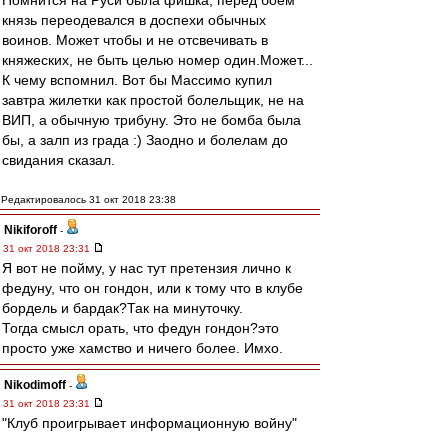
Помнится на Руси была фишка, перед боем
князь переодевался в доспехи обычных
воинов. Может чтобы и не отсвечивать в
княжеских, не быть целью номер один.Может...
К чему вспомнил. Вот бы Массимо купил
завтра жилетки как простой болельщик, не на
ВИП, а обычную трибуну. Это не бомба была
бы, а залп из града :) Заодно и болелам до
свидания сказал.
Редактировалось 31 окт 2018 23:38
Nikiforoff
-
31 окт 2018 23:31
Я вот не пойму, у нас тут претензия лично к
федуну, что он гондон, или к тому что в клубе
бордель и бардак?Так на минуточку.
Тогда смысл орать, что федун гондон?это
просто уже хамство и ничего более. Имхо.
Nikodimoff
-
31 окт 2018 23:31
"Клуб проигрывает информационную войну"