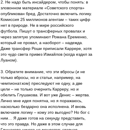
2. Не надо быть инсайдером, чтобы понять: в
зловонном материале «Советского спорта»
опубликован бред. Достаточно включить логику.
Комиссия 25 миллионов агентам – таких цифр
нет в природе. Не в мире российского
футбола. Пишут о трансферных провалах и
через запятую упоминают Романа Еременко,
который не провал, а наоборот – надежда.
Даже трансфер Роши приписали Каррере, хотя
это чудо света привез Измайлов (когда ездил за
Луаном).
3. Обратите внимание, что эти вбросы (и не
только вбросы, но и статьи, например, на
чемпионат.ком) преследуют не одну, а две
цели – не только очернить Карреру, но и
обелить Глушакова. И вот уже Денис – жертва.
Лично мне идея понятна, но я поражаюсь,
насколько бездарно она исполнена. И вновь
включаем логику – кому это выгодно? Но бог с
ним… Я даже готов на секунду представить,
что это правда. Но даже в этом случае для
Глушакова ничего не меняется: главная