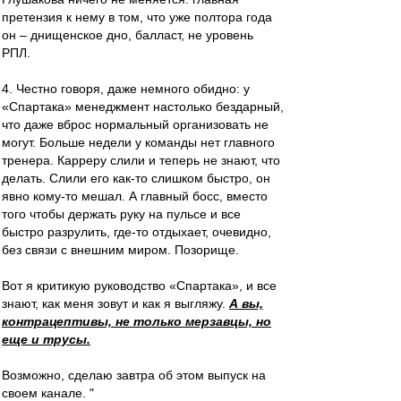
претензия к нему в том, что уже полтора года
он – днищенское дно, балласт, не уровень
РПЛ.
4. Честно говоря, даже немного обидно: у
«Спартака» менеджмент настолько бездарный,
что даже вброс нормальный организовать не
могут. Больше недели у команды нет главного
тренера. Карреру слили и теперь не знают, что
делать. Слили его как-то слишком быстро, он
явно кому-то мешал. А главный босс, вместо
того чтобы держать руку на пульсе и все
быстро разрулить, где-то отдыхает, очевидно,
без связи с внешним миром. Позорище.
Вот я критикую руководство «Спартака», и все
знают, как меня зовут и как я выгляжу.
А вы,
контрацептивы, не только мерзавцы, но
еще и трусы.
Возможно, сделаю завтра об этом выпуск на
своем канале. "