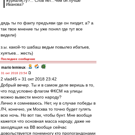
журналисту?... Слов нет...Чем он лучше
Иванова?
дядь ты по факту предъяви где он пиздит, а? а
так твое мнение ты уже понял где тут все
видели)
з.ы. какой-то шабаш ведьм повылез ибатьев,
хуятьев... жесть)
Последнее сообщение
mario lemieux
-
31 окт 2018 23:54
2 vlad45 » 31 окт 2018 23:42
Добрый вечер. Ты и в самом деле веришь в то,
что под условно флагом ФКСМ на улицы
можно вывести много народу?
Лично я сомневаюсь. Нет, ну в случае победы в
ЛЧ, конечно, уж Москва то точно будет гулять
всю ночь. Но вот так, чтобы бунт. Мне вообще
кажется что основная масса народу, даже не
заходящая на ВВ вообще сейчас
довольствуется понемногу кто пропогандонами