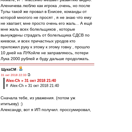
Аленичева люблю как игрока ,очень, но после
Тулы такой же провал в Енисее, команды от
которой многого не просят , я не знаю что ему
не хватает, мне просто очень его жаль... А ещё
мне жаль всех болельщиков , которые
вынуждены страдать от болельщика СДСВ по
киевски, и всех причастных уродов кто
приложил руку к этому к этому говну , прошло
10 дней на ЛУКойле не заправляюсь, потери
Лука 2000 рублей и буду дальше продолжать.
ЩукаСМ
-
31 окт 2018 22:33
Alex-Ch » 31 окт 2018 21:40
# Alex-Ch » 31 окт 2018 21:40
Сначала тебе, из уважения. (потом уж
ититьеву) :)
Александр, вот я ИП получил. проссумировал,
умножил-поделил, заплатил налог...это
ща(гимор конечно)
Но раньше работал, там где всё, и даже