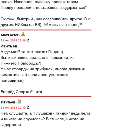
плохо. Наверное, выгляжу провокатором.
Прошу прощения, постараюсь воздержаться"
Ох-тыж, Дмитрий , как слезливо(или другое iD c
другим НИКом на ВВ). Уймись ты в конец!!!
MaxFactor
-
31 окт 2018 22:46
Ититьев
,
А где мат? за мат платит Гандон)
Вы, извиняюсь реально в Германии, из
Нижнего Новгорода?)
У нас стюарды на трибунах, иногда девчонки
симпатичные) если арестуют может
понравится)
Вперёд Спартак!!! итд
Ититьев
-
31 окт 2018 22:45
Нет, слушайте, а "Глушаков - гандон" ведь пели
и ничего не случилось? В смысле, никого не
задержали.