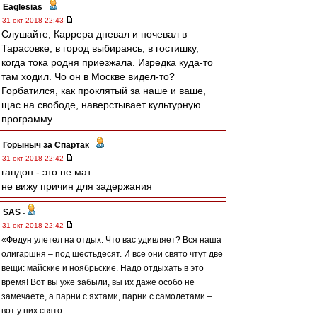
Eaglesias
-
31 окт 2018 22:43
Слушайте, Каррера дневал и ночевал в
Тарасовке, в город выбираясь, в гостишку,
когда тока родня приезжала. Изредка куда-то
там ходил. Чо он в Москве видел-то?
Горбатился, как проклятый за наше и ваше,
щас на свободе, наверстывает культурную
программу.
Горыныч за Спартак
-
31 окт 2018 22:42
гандон - это не мат
не вижу причин для задержания
SAS
-
31 окт 2018 22:42
«Федун улетел на отдых. Что вас удивляет? Вся наша
олигаршня – под шестьдесят. И все они свято чтут две
вещи: майские и ноябрьские. Надо отдыхать в это
время! Вот вы уже забыли, вы их даже особо не
замечаете, а парни с яхтами, парни с самолетами –
вот у них свято.