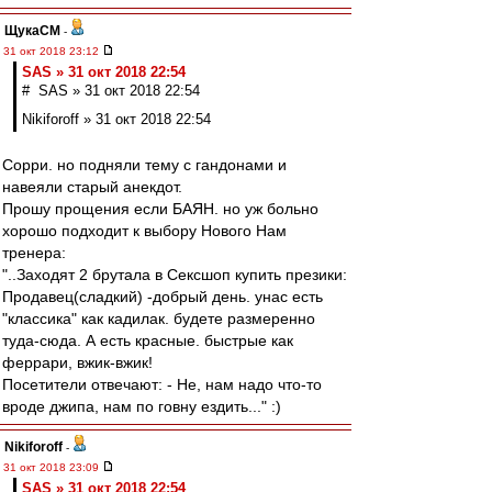
ЩукаСМ
-
31 окт 2018 23:12
SAS » 31 окт 2018 22:54
# SAS » 31 окт 2018 22:54
Nikiforoff » 31 окт 2018 22:54
Сорри. но подняли тему с гандонами и
навеяли старый анекдот.
Прошу прощения если БАЯН. но уж больно
хорошо подходит к выбору Нового Нам
тренера:
"..Заходят 2 брутала в Сексшоп купить презики:
Продавец(сладкий) -добрый день. унас есть
"классика" как кадилак. будете размеренно
туда-сюда. А есть красные. быстрые как
феррари, вжик-вжик!
Посетители отвечают: - Не, нам надо что-то
вроде джипа, нам по говну ездить..." :)
Nikiforoff
-
31 окт 2018 23:09
SAS » 31 окт 2018 22:54