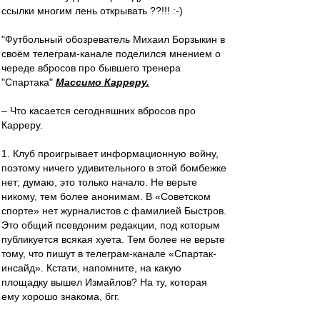
ссылки многим лень открывать ??!!! :-)
"Футбольный обозреватель Михаил Борзыкин в
своём телеграм-канале поделился мнением о
череде вбросов про бывшего тренера
"Спартака"
Массимо Карреру.
– Что касается сегодняшних вбросов про
Карреру.
1. Клуб проигрывает информационную войну,
поэтому ничего удивительного в этой бомбежке
нет; думаю, это только начало. Не верьте
никому, тем более анонимам. В «Советском
спорте» нет журналистов с фамилией Быстров.
Это общий псевдоним редакции, под которым
публикуется всякая хуета. Тем более не верьте
тому, что пишут в телеграм-канале «Спартак-
инсайд». Кстати, напомните, на какую
площадку вышел Измайлов? На ту, которая
ему хорошо знакома, бгг.