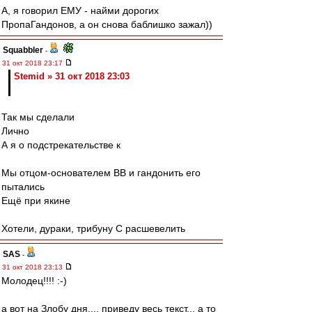
А, я говорил ЕМУ - найми дорогих
ПропаГандонов, а он снова баблишко зажал))
Squabbler
-
31 окт 2018 23:17
Stemid » 31 окт 2018 23:03
Так мы сделали
Лично
А я о подстрекательстве к
Мы отцом-основателем ВВ и гандонить его
пытались
Ещё при якине
Хотели, дураки, трибуну С расшевелить
SAS
-
31 окт 2018 23:13
Молодец!!!! :-)
а вот на Злобу дня.... приведу весь текст... а то