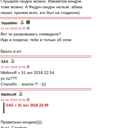
Глушаков гандон можно. Измайлов кондом
тоже можно. А Федун-гандон нельзя, абика
лишат, причем всех, кто был на стадионе)
Squabbler
-
31 окт 2018 22:55
Вот чо разжовывать очевидное?
Иди и покричи, тебе ж только об этом
Брысь в ил
SAS
-
31 окт 2018 22:54
Nikiforoff » 31 окт 2018 22:54
ух ты??!!
Спасибо... знаток !!! :-)))
Nikiforoff
-
31 окт 2018 22:54
SAS » 31 окт 2018 22:49
Правильно-кондом))))
Англ. Condom