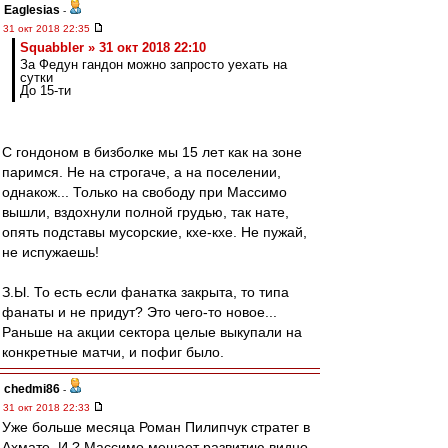
Eaglesias
-
31 окт 2018 22:35
Squabbler » 31 окт 2018 22:10
За Федун гандон можно запросто уехать на
сутки
До 15-ти
С гондоном в бизболке мы 15 лет как на зоне
паримся. Не на строгаче, а на поселении,
однакож... Только на свободу при Массимо
вышли, вздохнули полной грудью, так нате,
опять подставы мусорские, кхе-кхе. Не пужай,
не испужаешь!
З.Ы. То есть если фанатка закрыта, то типа
фанаты и не придут? Это чего-то новое...
Раньше на акции сектора целые выкупали на
конкретные матчи, и пофиг было.
chedmi86
-
31 окт 2018 22:33
Уже больше месяца Роман Пилипчук стратег в
Ахмате, И ? Массимо мешает развитию видно.