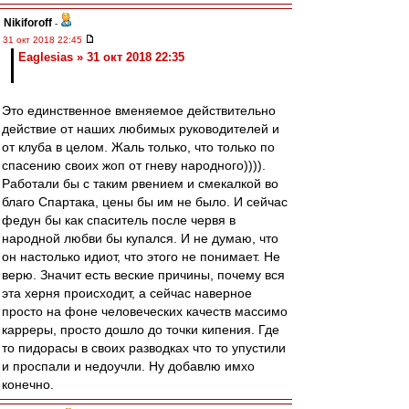
Nikiforoff
-
31 окт 2018 22:45
Eaglesias » 31 окт 2018 22:35
Это единственное вменяемое действительно
действие от наших любимых руководителей и
от клуба в целом. Жаль только, что только по
спасению своих жоп от гневу народного)))).
Работали бы с таким рвением и смекалкой во
благо Спартака, цены бы им не было. И сейчас
федун бы как спаситель после червя в
народной любви бы купался. И не думаю, что
он настолько идиот, что этого не понимает. Не
верю. Значит есть веские причины, почему вся
эта херня происходит, а сейчас наверное
просто на фоне человеческих качеств массимо
карреры, просто дошло до точки кипения. Где
то пидорасы в своих разводках что то упустили
и проспали и недоучли. Ну добавлю имхо
конечно.