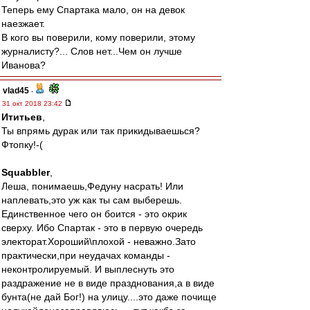
Теперь ему Спартака мало, он на девок
наезжает.
В кого вы поверили, кому поверили, этому
журналисту?... Слов нет...Чем он лучше
Иванова?
vlad45
-
31 окт 2018 23:42
Ититьев
,
Ты впрямь дурак или так прикидываешься?
Фтопку!-(
Squabbler
,
Леша, понимаешь,Федуну насрать! Или
наплевать,это уж как ты сам выберешь.
Единственное чего он боится - это окрик
сверху. Ибо Спартак - это в первую очередь
электорат.Хороший\плохой - неважно.Зато
практически,при неудачах команды -
неконтролируемый. И выплеснуть это
раздражение не в виде празднования,а в виде
бунта(не дай Бог!) на улицу....это даже почище