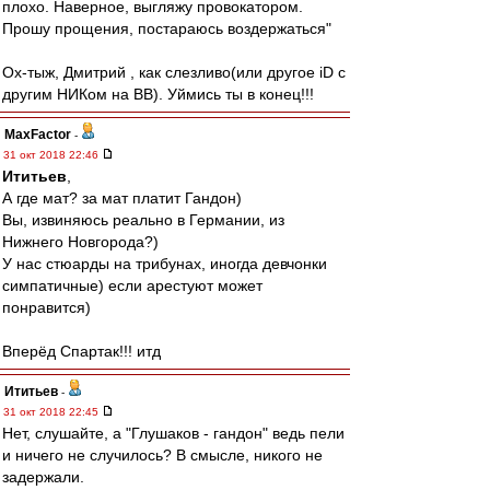
плохо. Наверное, выгляжу провокатором.
Прошу прощения, постараюсь воздержаться"
Ох-тыж, Дмитрий , как слезливо(или другое iD c
другим НИКом на ВВ). Уймись ты в конец!!!
MaxFactor
-
31 окт 2018 22:46
Ититьев
,
А где мат? за мат платит Гандон)
Вы, извиняюсь реально в Германии, из
Нижнего Новгорода?)
У нас стюарды на трибунах, иногда девчонки
симпатичные) если арестуют может
понравится)
Вперёд Спартак!!! итд
Ититьев
-
31 окт 2018 22:45
Нет, слушайте, а "Глушаков - гандон" ведь пели
и ничего не случилось? В смысле, никого не
задержали.