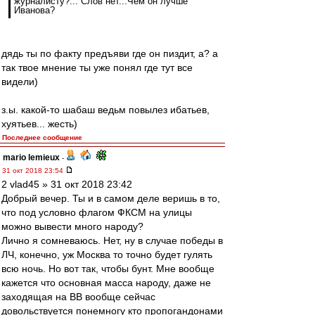
журналисту?... Слов нет...Чем он лучше
Иванова?
дядь ты по факту предъяви где он пиздит, а? а
так твое мнение ты уже понял где тут все
видели)
з.ы. какой-то шабаш ведьм повылез ибатьев,
хуятьев... жесть)
Последнее сообщение
mario lemieux
-
31 окт 2018 23:54
2 vlad45 » 31 окт 2018 23:42
Добрый вечер. Ты и в самом деле веришь в то,
что под условно флагом ФКСМ на улицы
можно вывести много народу?
Лично я сомневаюсь. Нет, ну в случае победы в
ЛЧ, конечно, уж Москва то точно будет гулять
всю ночь. Но вот так, чтобы бунт. Мне вообще
кажется что основная масса народу, даже не
заходящая на ВВ вообще сейчас
довольствуется понемногу кто пропогандонами