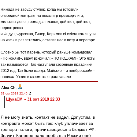
Никогда не забуду ступор, когда мы готовили
очередной контракт на показ игр премьер-лиги,
мильоны денег, громадье планов, цейтнот, цейтнот,
нервотрепка –
и Федун, Фурсенко, Гинер, Керимов еt cetera взглянули
на часы и разлетелись, оставив нас в поту и перегаре.
Словно бы тот парень, который раньше командовал:
«По коням!», вдруг вскричал: «ПО ЛОДКАМ!» Это яхты
так называются. Так наступали сезонные праздники.
2012 год. Так было всегда. Майские – и ноябрьские!» –
написал Уткин в своем телеграм-канале.
Alex-Ch
-
31 окт 2018 22:40
ЩукаСМ » 31 окт 2018 22:33
Я не могу знать, контакт не видел. Допустим, в
контракте может быть так: клуб уплачивает за
тренера налоги, причитающиеся в бюджет РФ.
Значит, Каррере надо пробыть в России ещё