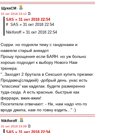
ЩукаСМ
-
31 окт 2018 23:12
SAS » 31 окт 2018 22:54
# SAS » 31 окт 2018 22:54
Nikiforoff » 31 окт 2018 22:54
Сорри. но подняли тему с гандонами и
навеяли старый анекдот.
Прошу прощения если БАЯН. но уж больно
хорошо подходит к выбору Нового Нам
тренера:
"..Заходят 2 брутала в Сексшоп купить презики:
Продавец(сладкий) -добрый день. унас есть
"классика" как кадилак. будете размеренно
туда-сюда. А есть красные. быстрые как
феррари, вжик-вжик!
Посетители отвечают: - Не, нам надо что-то
вроде джипа, нам по говну ездить..." :)
Nikiforoff
-
31 окт 2018 23:09
SAS » 31 окт 2018 22:54