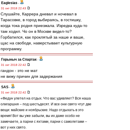
Eaglesias
-
31 окт 2018 22:43
Слушайте, Каррера дневал и ночевал в
Тарасовке, в город выбираясь, в гостишку,
когда тока родня приезжала. Изредка куда-то
там ходил. Чо он в Москве видел-то?
Горбатился, как проклятый за наше и ваше,
щас на свободе, наверстывает культурную
программу.
Горыныч за Спартак
-
31 окт 2018 22:42
гандон - это не мат
не вижу причин для задержания
SAS
-
31 окт 2018 22:42
«Федун улетел на отдых. Что вас удивляет? Вся наша
олигаршня – под шестьдесят. И все они свято чтут две
вещи: майские и ноябрьские. Надо отдыхать в это
время! Вот вы уже забыли, вы их даже особо не
замечаете, а парни с яхтами, парни с самолетами –
вот у них свято.