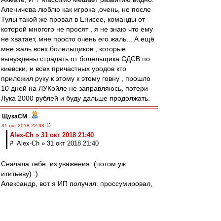
Аленичева люблю как игрока ,очень, но после
Тулы такой же провал в Енисее, команды от
которой многого не просят , я не знаю что ему
не хватает, мне просто очень его жаль... А ещё
мне жаль всех болельщиков , которые
вынуждены страдать от болельщика СДСВ по
киевски, и всех причастных уродов кто
приложил руку к этому к этому говну , прошло
10 дней на ЛУКойле не заправляюсь, потери
Лука 2000 рублей и буду дальше продолжать.
ЩукаСМ
-
31 окт 2018 22:33
Alex-Ch » 31 окт 2018 21:40
# Alex-Ch » 31 окт 2018 21:40
Сначала тебе, из уважения. (потом уж
ититьеву) :)
Александр, вот я ИП получил. проссумировал,
умножил-поделил, заплатил налог...это
ща(гимор конечно)
Но раньше работал, там где всё, и даже