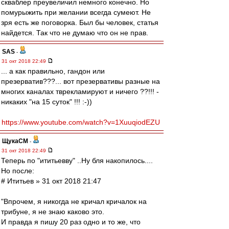
скваблер преувеличил немного конечно. Но
помурыжить при желании всегда сумеют. Не
зря есть же поговорка. Был бы человек, статья
найдется. Так что не думаю что он не прав.
SAS
-
31 окт 2018 22:49
... а как правильно, гандон или
презерватив???... вот презервативы разные на
многих каналах тврекламируют и ничего ??!!! -
никаких "на 15 суток" !!! :-))
https://www.youtube.com/watch?v=1XuuqiodEZU
ЩукаСМ
-
31 окт 2018 22:49
Теперь по "ититьевву" ..Ну бля накопилось....
Но после:
# Ититьев » 31 окт 2018 21:47
"Впрочем, я никогда не кричал кричалок на
трибуне, я не знаю каково это.
И правда я пишу 20 раз одно и то же, что