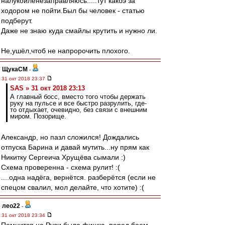
налукойленезаправляюсь.....тут какбэ за
ходором не пойти.Был бы человек - статью
подберут.
Даже не знаю куда смайлы крутить и нужно ли.
Не,ушёл,чтоб не напророчить плохого.
ЩукаСМ
-
31 окт 2018 23:37
SAS » 31 окт 2018 23:13
А главный босс, вместо того чтобы держать
руку на пульсе и все быстро разрулить, где-
то отдыхает, очевидно, без связи с внешним
миром. Позорище.
Александр, но пазл сложился! Дождались
отпуска Барина и давай мутить...ну прям как
Никитку Сергеича Хрущёва сымали :)
Схема проверенна - схема рулит! :(
....одна надёга, вернётся. разберётся (если не
спецом свалил, мол делайте, что хотите) :(
лео22
-
31 окт 2018 23:34