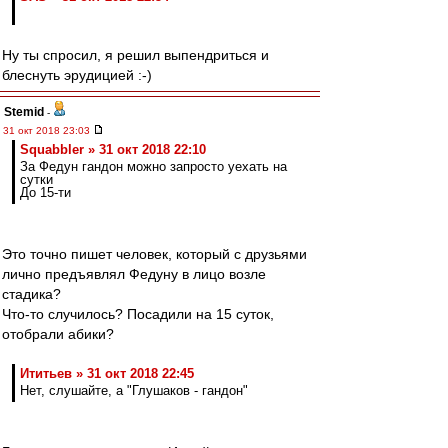
Ну ты спросил, я решил выпендриться и
блеснуть эрудицией :-)
Stemid
-
31 окт 2018 23:03
Squabbler » 31 окт 2018 22:10
За Федун гандон можно запросто уехать на
сутки
До 15-ти
Это точно пишет человек, который с друзьями
лично предъявлял Федуну в лицо возле
стадика?
Что-то случилось? Посадили на 15 суток,
отобрали абики?
Ититьев » 31 окт 2018 22:45
Нет, слушайте, а "Глушаков - гандон"