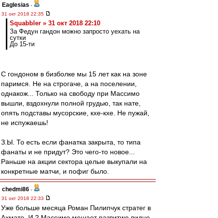
Eaglesias
-
31 окт 2018 22:35
Squabbler » 31 окт 2018 22:10
За Федун гандон можно запросто уехать на
сутки
До 15-ти
С гондоном в бизболке мы 15 лет как на зоне
паримся. Не на строгаче, а на поселении,
однакож... Только на свободу при Массимо
вышли, вздохнули полной грудью, так нате,
опять подставы мусорские, кхе-кхе. Не пужай,
не испужаешь!
З.Ы. То есть если фанатка закрыта, то типа
фанаты и не придут? Это чего-то новое...
Раньше на акции сектора целые выкупали на
конкретные матчи, и пофиг было.
chedmi86
-
31 окт 2018 22:33
Уже больше месяца Роман Пилипчук стратег в
Ахмате, И ? Массимо мешает развитию видно.