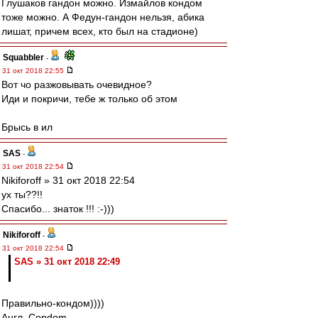
Глушаков гандон можно. Измайлов кондом
тоже можно. А Федун-гандон нельзя, абика
лишат, причем всех, кто был на стадионе)
Squabbler
-
31 окт 2018 22:55
Вот чо разжовывать очевидное?
Иди и покричи, тебе ж только об этом
Брысь в ил
SAS
-
31 окт 2018 22:54
Nikiforoff » 31 окт 2018 22:54
ух ты??!!
Спасибо... знаток !!! :-)))
Nikiforoff
-
31 окт 2018 22:54
SAS » 31 окт 2018 22:49
Правильно-кондом))))
Англ. Condom