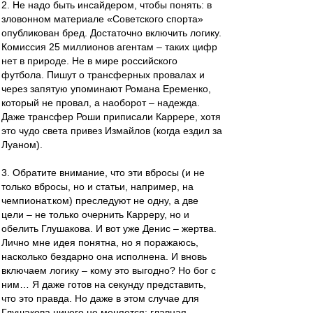
2. Не надо быть инсайдером, чтобы понять: в
зловонном материале «Советского спорта»
опубликован бред. Достаточно включить логику.
Комиссия 25 миллионов агентам – таких цифр
нет в природе. Не в мире российского
футбола. Пишут о трансферных провалах и
через запятую упоминают Романа Еременко,
который не провал, а наоборот – надежда.
Даже трансфер Роши приписали Каррере, хотя
это чудо света привез Измайлов (когда ездил за
Луаном).
3. Обратите внимание, что эти вбросы (и не
только вбросы, но и статьи, например, на
чемпионат.ком) преследуют не одну, а две
цели – не только очернить Карреру, но и
обелить Глушакова. И вот уже Денис – жертва.
Лично мне идея понятна, но я поражаюсь,
насколько бездарно она исполнена. И вновь
включаем логику – кому это выгодно? Но бог с
ним… Я даже готов на секунду представить,
что это правда. Но даже в этом случае для
Глушакова ничего не меняется: главная