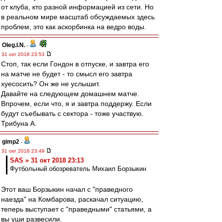
от клуба, кто разной информацией из сети. Но
в реальном мире масштаб обсуждаемых здесь
проблем, это как аскорбинка на ведро воды.
Oleg.I.N.
-
31 окт 2018 23:53
Стоп, так если Гондон в отпуске, и завтра его
на матче не будет - то смысл его завтра
хуесосить? Он же не услышит.
Давайте на следующем домашнем матче.
Впрочем, если что, я и завтра поддержу. Если
будут съебывать с сектора - тоже участвую.
Трибуна А.
gimp2
-
31 окт 2018 23:49
SAS » 31 окт 2018 23:13
Футбольный обозреватель Михаил Борзыкин
Этот ваш Борзыкин начал с "праведного
наезда" на Комбарова, раскачал ситуацию,
теперь выступает с "праведными" статьями, а
вы уши развесили.