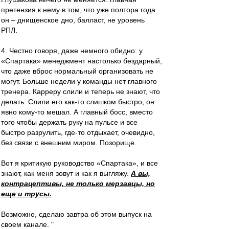
претензия к нему в том, что уже полтора года
он – днищенское дно, балласт, не уровень
РПЛ.
4. Честно говоря, даже немного обидно: у
«Спартака» менеджмент настолько бездарный,
что даже вброс нормальный организовать не
могут. Больше недели у команды нет главного
тренера. Карреру слили и теперь не знают, что
делать. Слили его как-то слишком быстро, он
явно кому-то мешал. А главный босс, вместо
того чтобы держать руку на пульсе и все
быстро разрулить, где-то отдыхает, очевидно,
без связи с внешним миром. Позорище.
Вот я критикую руководство «Спартака», и все
знают, как меня зовут и как я выгляжу.
А вы,
контрацептивы, не только мерзавцы, но
еще и трусы.
Возможно, сделаю завтра об этом выпуск на
своем канале. "