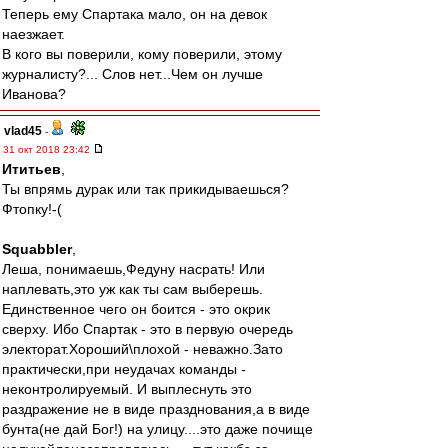
Теперь ему Спартака мало, он на девок
наезжает.
В кого вы поверили, кому поверили, этому
журналисту?... Слов нет...Чем он лучше
Иванова?
vlad45
-
31 окт 2018 23:42
Ититьев
,
Ты впрямь дурак или так прикидываешься?
Фтопку!-(
Squabbler
,
Леша, понимаешь,Федуну насрать! Или
наплевать,это уж как ты сам выберешь.
Единственное чего он боится - это окрик
сверху. Ибо Спартак - это в первую очередь
электорат.Хороший\плохой - неважно.Зато
практически,при неудачах команды -
неконтролируемый. И выплеснуть это
раздражение не в виде празднования,а в виде
бунта(не дай Бог!) на улицу....это даже почище