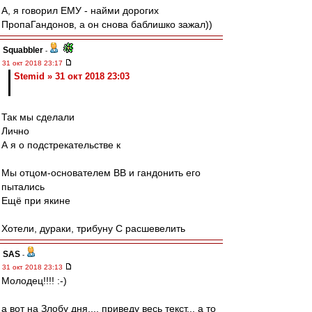
А, я говорил ЕМУ - найми дорогих
ПропаГандонов, а он снова баблишко зажал))
Squabbler
-
31 окт 2018 23:17
Stemid » 31 окт 2018 23:03
Так мы сделали
Лично
А я о подстрекательстве к
Мы отцом-основателем ВВ и гандонить его
пытались
Ещё при якине
Хотели, дураки, трибуну С расшевелить
SAS
-
31 окт 2018 23:13
Молодец!!!! :-)
а вот на Злобу дня.... приведу весь текст... а то