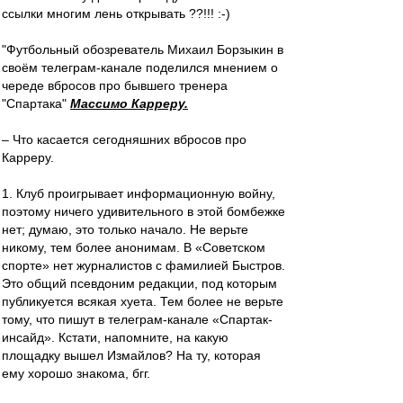
ссылки многим лень открывать ??!!! :-)
"Футбольный обозреватель Михаил Борзыкин в
своём телеграм-канале поделился мнением о
череде вбросов про бывшего тренера
"Спартака"
Массимо Карреру.
– Что касается сегодняшних вбросов про
Карреру.
1. Клуб проигрывает информационную войну,
поэтому ничего удивительного в этой бомбежке
нет; думаю, это только начало. Не верьте
никому, тем более анонимам. В «Советском
спорте» нет журналистов с фамилией Быстров.
Это общий псевдоним редакции, под которым
публикуется всякая хуета. Тем более не верьте
тому, что пишут в телеграм-канале «Спартак-
инсайд». Кстати, напомните, на какую
площадку вышел Измайлов? На ту, которая
ему хорошо знакома, бгг.