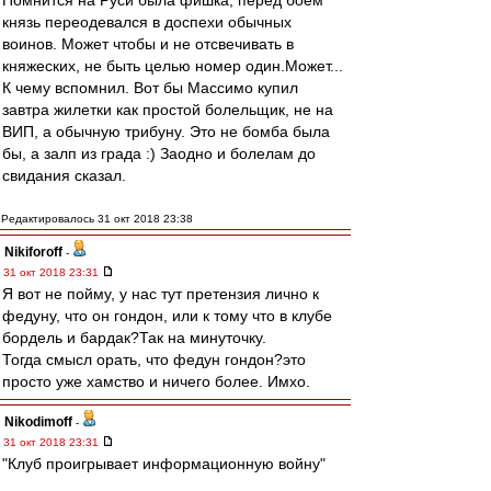
Помнится на Руси была фишка, перед боем
князь переодевался в доспехи обычных
воинов. Может чтобы и не отсвечивать в
княжеских, не быть целью номер один.Может...
К чему вспомнил. Вот бы Массимо купил
завтра жилетки как простой болельщик, не на
ВИП, а обычную трибуну. Это не бомба была
бы, а залп из града :) Заодно и болелам до
свидания сказал.
Редактировалось 31 окт 2018 23:38
Nikiforoff
-
31 окт 2018 23:31
Я вот не пойму, у нас тут претензия лично к
федуну, что он гондон, или к тому что в клубе
бордель и бардак?Так на минуточку.
Тогда смысл орать, что федун гондон?это
просто уже хамство и ничего более. Имхо.
Nikodimoff
-
31 окт 2018 23:31
"Клуб проигрывает информационную войну"