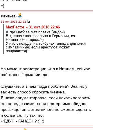
=)
Ититьев
-
31 окт 2018 22:52
MaxFactor » 31 окт 2018 22:46
А где мат? за мат платит Гандон)
Вы, извиняюсь реально в Германии, из
Нижнего Новгорода?)
У нас стюарды на трибунах, иногда девчонки
симпатичные) если арестуют может
понравится)
На момент регистрации жил в Нижнем, сейчас
работаю в Германии, да.
Слушайте, а в чём тогда проблема? Значит, у
вас есть способ сбросить Федуна.
Я ниже аргументировал, если начать позорить
его перед своими, лепя нестерпимо обидное
прозвище, он с этим ничего не сможет сделать
и сольётся. Ну так что,
ФЕДУН - ГАНДОН? :) :)