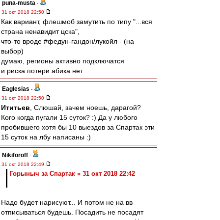
puna-musta
-
31 окт 2018 22:50
Как вариант, флешмоб замутить по типу "...вся
страна ненавидит цска",
что-то вроде #федун-гандон/лукойл - (на
выбор)
думаю, регионы активно подключатся
и риска потери абика нет
Eaglesias
-
31 окт 2018 22:50
Ититьев
, Слюшай, зачем ноешь, дарагой?
Кого когда пугали 15 суток? :) Да у любого
пробившего хотя бы 10 выездов за Спартак эти
15 суток на лбу написаны :)
Nikiforoff
-
31 окт 2018 22:49
Горыныч за Спартак » 31 окт 2018 22:42
Надо будет нарисуют... И потом не на вв
отписываться будешь. Посадить не посадят