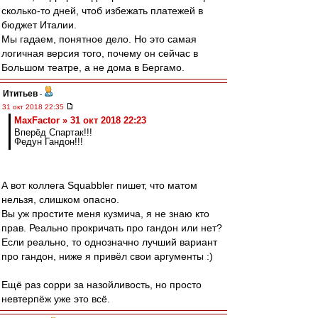
сколько-то дней, чтоб избежать платежей в
бюджет Италии.
Мы гадаем, понятное дело. Но это самая
логичная версия того, почему он сейчас в
Большом театре, а не дома в Бергамо.
Ититьев
-
31 окт 2018 22:35
MaxFactor » 31 окт 2018 22:23
Вперёд Спартак!!!
Федун Гандон!!!
А вот коллега Squabbler пишет, что матом
нельзя, слишком опасно.
Вы уж простите меня кузмича, я не знаю кто
прав. Реально прокричать про гандон или нет?
Если реально, то однозначно лучший вариант
про гандон, ниже я привёл свои аргументы :)
Ещё раз сорри за назойливость, но просто
невтерпёж уже это всё.