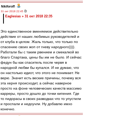
Nikiforoff
-
31 окт 2018 22:45
Eaglesias » 31 окт 2018 22:35
Это единственное вменяемое действительно
действие от наших любимых руководителей и
от клуба в целом. Жаль только, что только по
спасению своих жоп от гневу народного)))).
Работали бы с таким рвением и смекалкой во
благо Спартака, цены бы им не было. И сейчас
федун бы как спаситель после червя в
народной любви бы купался. И не думаю, что
он настолько идиот, что этого не понимает. Не
верю. Значит есть веские причины, почему вся
эта херня происходит, а сейчас наверное
просто на фоне человеческих качеств массимо
карреры, просто дошло до точки кипения. Где
то пидорасы в своих разводках что то упустили
и проспали и недоучли. Ну добавлю имхо
конечно.