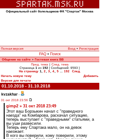
Официальный сайт болельщиков ФК "Спартак" Москва
Полная версия
Вход
•
Регистрация
FAQ
•
Поиск
Общение на сайте
Гостевая книга ВВ
»
Пред. тема
|
След. тема
Страница
1
из
192
[ Сообщений: 9593 ]
На страницу
1
,
2
,
3
,
4
,
5
...
192
След.
Начать новую тему
Добавить
Версия для печати
01.10.2018 - 31.10.2018
kvzakhar
-
31 окт 2018 23:56
gimp2 » 31 окт 2018 23:49
Этот ваш Борзыкин начал с "праведного
наезда" на Комбарова, раскачал ситуацию,
теперь выступает с "праведными" статьями, а
вы уши развесили.
Теперь ему Спартака мало, он на девок
наезжает.
В кого вы поверили, кому поверили, этому