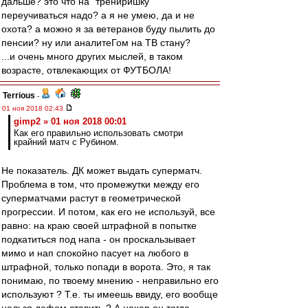
дальше? это что на "трениришку"
переучиваться надо? а я не умею, да и не
охота? а можно я за ветеранов буду пылить до
пенсии? ну или аналитеГом на ТВ стану?
...и очень много других мыслей, в таком
возрасте, отвлекающих от ФУТБОЛА!
Terrious
-
01 ноя 2018 02:43
gimp2 » 01 ноя 2018 00:01
Как его правильно использовать смотри
крайний матч с Рубином.
Не показатель. ДК может выдать суперматч.
Проблема в том, что промежутки между его
суперматчами растут в геометрической
прогрессии. И потом, как его не используй, все
равно: на краю своей штрафной в попытке
подкатиться под напа - он проскальзывает
мимо и нап спокойно пасует на любого в
штрафной, только попади в ворота. Это, я так
понимаю, по твоему мнению - неправильно его
используют ? Т.е. ты имеешь ввиду, его вообще