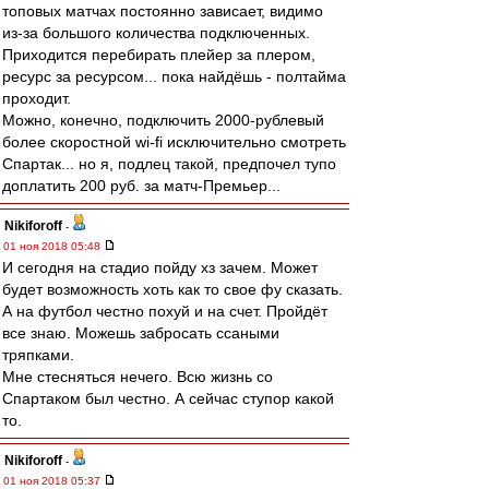
топовых матчах постоянно зависает, видимо
из-за большого количества подключенных.
Приходится перебирать плейер за плером,
ресурс за ресурсом... пока найдёшь - полтайма
проходит.
Можно, конечно, подключить 2000-рублевый
более скоростной wi-fi исключительно смотреть
Спартак... но я, подлец такой, предпочел тупо
доплатить 200 руб. за матч-Премьер...
Nikiforoff
-
01 ноя 2018 05:48
И сегодня на стадио пойду хз зачем. Может
будет возможность хоть как то свое фу сказать.
А на футбол честно похуй и на счет. Пройдёт
все знаю. Можешь забросать ссаными
тряпками.
Мне стесняться нечего. Всю жизнь со
Спартаком был честно. А сейчас ступор какой
то.
Nikiforoff
-
01 ноя 2018 05:37