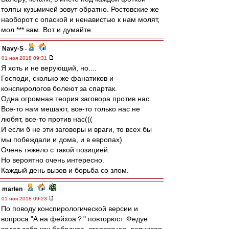
толпы кузьмичей зовут обратно. Ростовские же
наоборот с опаской и ненавистью к нам молят,
мол *** вам. Вот и думайте.
Navy-S
-
01 ноя 2018 09:31
Я хоть и не верующий, но....
Господи, сколько же фанатиков и
конспирологов болеют за спартак.
Одна огромная теория заговора против нас.
Все-то нам мешают, все-то только нас не
любят, все-то против нас(((
И если б не эти заговоры и враги, то всех бы
мы побеждали и дома, и в европах)
Очень тяжело с такой позицией.
Но вероятно очень интересно.
Каждый день вызов и борьба со злом.
marlen
-
01 ноя 2018 09:23
По поводу конспирологической версии и
вопроса "А на фейхоа？" повторюст. Федуе