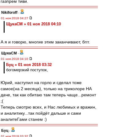
газпрем тиви.
Nikiforoff
-
01 ноя 2018 04:27
ЩукаСМ » 01 ноя 2018 04:10
А я и говорю, многие этим заканчивают, бггг.
ЩукаСМ
-
01 ноя 2018 04:10
Буц » 01 ноя 2018 03:32
богомерзкий поступок,
Юрий, наступил на горло и сделал тоже
самое(на 2 месяца), только на триколоре НА
даче, так как обитаю там теперь чаще...ремонт
;(
Теперь смотрю всех, и Нас любимых и вражин,
и аналитику...так пойдёт дальше и сами
аналитеГами станем :)
Буц
-
01 ноя 2018 03:32