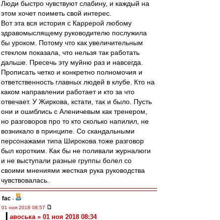
Люди быстро чувствуют слабину, и каждый на
этом хочет поиметь свой интерес.
Вот эта вся история с Каррерой любому
здравомыслящему руководителю послужила
бы уроком. Потому что как увеличительным
стеклом показала, что нельзя так работать
дальше. Пресечь эту муйню раз и навсегда.
Прописать четко и конкретно полномочия и
ответственность главных людей в клубе. Кто на
каком направлении работает и кто за что
отвечает. У Жиркова, кстати, так и было. Пусть
они и ошиблись с Аленичевым как тренером,
но разговоров про то кто сколько напилил, не
возникало в принципе. Со скандальными
персонажами типа Широкова тоже разговор
был коротким. Как бы не поливали журналюги
и не выступали разные группы болел со
своими мнениями жесткая рука руководства
чувствовалась.
fac
-
01 ноя 2018 08:57
авоська » 01 ноя 2018 08:34