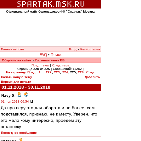
Официальный сайт болельщиков ФК "Спартак" Москва
Полная версия
Вход
•
Регистрация
FAQ
•
Поиск
Общение на сайте
Гостевая книга ВВ
»
Пред. тема
|
След. тема
Страница
225
из
226
[ Сообщений: 11262 ]
На страницу
Пред.
1
...
222
,
223
,
224
,
225
,
226
След.
Начать новую тему
Добавить
Версия для печати
01.11.2018 - 30.11.2018
Navy-S
-
01 ноя 2018 09:54
Да про веру это для оборота и не более, сам
подставился, признаю, не к месту. Уверен, что
это мало кому интересно, проедем эту
остановку
Последнее сообщение