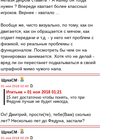
нельзя дефом ставить ? А нахер он тогда
нужен ? Впереди хватает более классных
игроков. Вернее - хватало ...
Вообще же, чисто визуально, по тому, как он
двигается, как он обращается с мячом, как
отдает передачи и т.д. - у него нет проблем с
физикой, но реальные проблемы с
функционалом. Посмотреть бы чем он на
тренировках занимается. Хотя что не делай -
вряд ли он перестанет подкатываться в своей
штрафной мимо чужого напа.
ЩукаСМ
-
01 ноя 2018 02:40
Ититьев » 01 ноя 2018 01:21
15 лет достаточно чтобы понять, что при
Федуне лучше не будет никогда,
Ох! Дмитрий, прости(те), тебе(Вам) сколько
лет? Несколько лет до Федуна, застали?
ЩукаСМ
-
01 ноя 2018 02:29