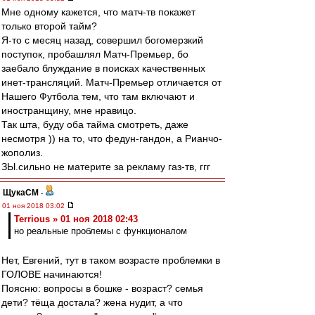
Мне одному кажется, что матч-тв покажет
только второй тайм?
Я-то с месяц назад, совершил богомерзкий
поступок, пробашлял Матч-Премьер, бо
заебало блуждание в поисках качественных
инет-трансляций. Матч-Премьер отличается от
Нашего Футбола тем, что там включают и
иностранщину, мне нравицо.
Так шта, буду оба тайма смотреть, даже
несмотря )) на то, что федун-гандон, а Рианчо-
жополиз.
ЗЫ.сильно не материте за рекламу газ-тв, ггг
ЩукаСМ
-
01 ноя 2018 03:02
Terrious » 01 ноя 2018 02:43
но реальные проблемы с функционалом
Нет, Евгений, тут в таком возрасте проблемки в
ГОЛОВЕ начинаются!
Поясню: вопросы в бошке - возраст? семья
дети? тёща достала? жена нудит, а что