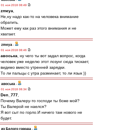
01 ноя 2018 08:49
zmeya
,
Не,ну надо как-то на человека внимание
обратить.
Может ему как раз этого внимания и не
хватает.
zmeya
-
01 ноя 2018 08:46
авоська
, ну чего ты вот задал вопрос, когда
человек уже неделю этот лозунг сюда тискает,
видимо вместо утренней зарядки.
То ли пальцы с утра разминает, то ли язык ))
авоська
-
01 ноя 2018 08:34
Den_777
,
Почему Валеру-то господи ты боже мой?
Ты Валерой не наелся?
Я вот сыт по горло.И ничего там нового не
будет.
из Белого города
-