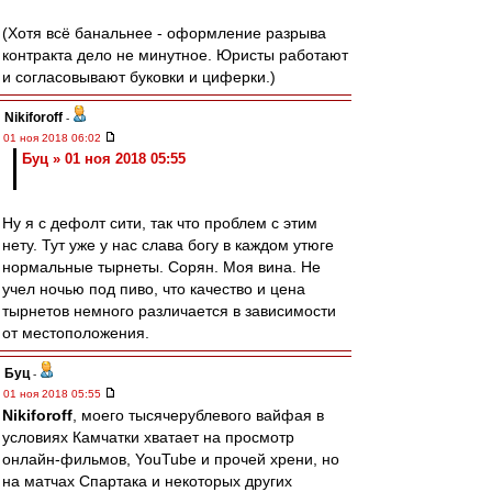
(Хотя всё банальнее - оформление разрыва
контракта дело не минутное. Юристы работают
и согласовывают буковки и циферки.)
Nikiforoff
-
01 ноя 2018 06:02
Буц » 01 ноя 2018 05:55
Ну я с дефолт сити, так что проблем с этим
нету. Тут уже у нас слава богу в каждом утюге
нормальные тырнеты. Сорян. Моя вина. Не
учел ночью под пиво, что качество и цена
тырнетов немного различается в зависимости
от местоположения.
Буц
-
01 ноя 2018 05:55
Nikiforoff
, моего тысячерублевого вайфая в
условиях Камчатки хватает на просмотр
онлайн-фильмов, YouTube и прочей хрени, но
на матчах Спартака и некоторых других