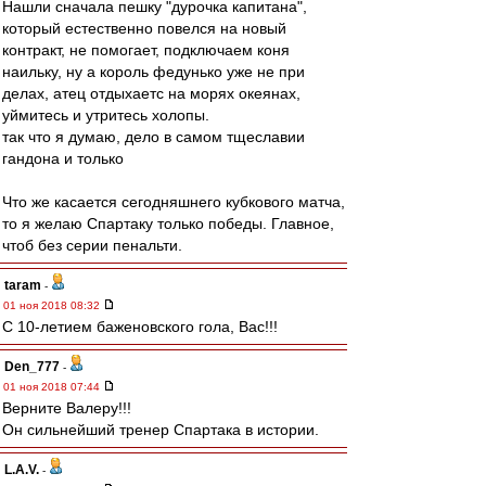
Нашли сначала пешку "дурочка капитана",
который естественно повелся на новый
контракт, не помогает, подключаем коня
наильку, ну а король федунько уже не при
делах, атец отдыхаетс на морях океянах,
уймитесь и утритесь холопы.
так что я думаю, дело в самом тщеславии
гандона и только
Что же касается сегодняшнего кубкового матча,
то я желаю Спартаку только победы. Главное,
чтоб без серии пенальти.
taram
-
01 ноя 2018 08:32
С 10-летием баженовского гола, Вас!!!
Den_777
-
01 ноя 2018 07:44
Верните Валеру!!!
Он сильнейший тренер Спартака в истории.
L.А.V.
-