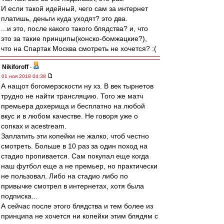
И если такой идейный, чего сам за интернет
платишь, деньги куда уходят? это два.
...и это, после какого такого блядства? и, что
это за такие принципы(конско-бомжацкие?),
что на Спартак Москва смотреть не хочется? :(
Nikiforoff
-
01 ноя 2018 04:38
А нащот богомерзскости ну хз. В век тырнетов
трудно не найти трансляцию. Того же матч
премьера дохерища и бесплатно на любой
вкус и в любом качестве. Не говоря уже о
сопках и acestream.
Заплатить эти копейки не жалко, чтоб честно
смотреть. Больше в 10 раз за один поход на
стадио пропивается. Сам покупал еще когда
наш футбол еще а не премьер, но практически
не пользовал. Либо на стадио либо по
привычке смотрел в интернетах, хотя была
подписка...
А сейчас после этого блядства и тем более из
принципа не хочется ни копейки этим блядям с