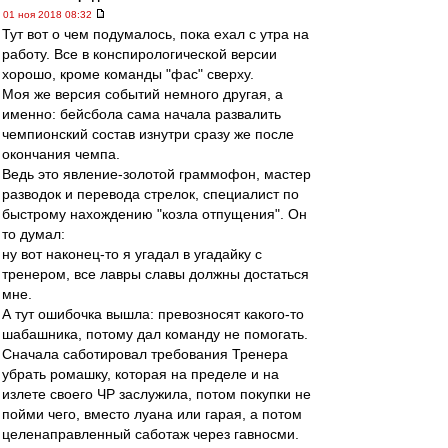
01 ноя 2018 08:32
Тут вот о чем подумалось, пока ехал с утра на
работу. Все в конспирологической версии
хорошо, кроме команды "фас" сверху.
Моя же версия событий немного другая, а
именно: бейсбола сама начала развалить
чемпионский состав изнутри сразу же после
окончания чемпа.
Ведь это явление-золотой граммофон, мастер
разводок и перевода стрелок, специалист по
быстрому нахождению "козла отпущения". Он
то думал:
ну вот наконец-то я угадал в угадайку с
тренером, все лавры славы должны достаться
мне.
А тут ошибочка вышла: превозносят какого-то
шабашника, потому дал команду не помогать.
Сначала саботировал требования Тренера
убрать ромашку, которая на пределе и на
излете своего ЧР заслужила, потом покупки не
пойми чего, вместо луана или гарая, а потом
целенаправленный саботаж через гавносми.