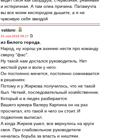
ведет себя как бабрдура, стервозная, ревнивая
и истеричная. А там олеа причина. Патамучта
вы все моим кислородом дышите, а я не
чувсивую себя звиздой
valdano
-
01 ноя 2018 09:17
из Белого города
,
Народ, ну хорош уж ахинею нести про команду
сверху "фас".
Ну такой нам достался руководитель. Нет
жесткой руки и воли у него.
Он постоянно мечется, постоянно сомневается
в решениях.
Потому и у Жиркова получилось, что не такой
был. Четкий, последовательный хозяйственник.
Который и в людях разбирается.
Вашего кумира Валеру Карпина он на раз
просчитал, кто такой и чего он стоит. И
поджопник выписал.
А когда Жирков ушел, все вернулось на круги
своя. При слабовольном руководителе
началась борьба за власть и ништяки.