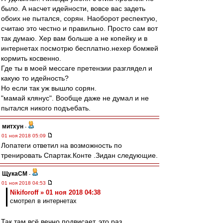
было. А насчет идейности, вовсе вас задеть
обоих не пытался, сорян. Наоборот респектую,
считаю это честно и правильно. Просто сам вот
так думаю. Хер вам больше а не копейку и в
интернетах посмотрю бесплатно.нехер бомжей
кормить косвенно.
Где ты в моей мессаге претензии разглядел и
какую то идейность?
Но если так уж вышло сорян.
"мамай клянус". Вообще даже не думал и не
пытался никого подъебать.
митхун
-
01 ноя 2018 05:09
Лопатеги ответил на возможность по
тренировать Спартак.Конте .Зидан следующие.
ЩукаСМ
-
01 ноя 2018 04:53
Nikiforoff » 01 ноя 2018 04:38
смотрел в интернетах
Так там всё вечно подвисает, это раз.