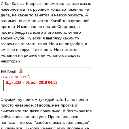
И Да. Каюсь. Впервые не смотрел за всю жизнь
наверное матч с рубином,когда вот именно не
дела, не какие то занятия и невозможность. А
вот именно сам не хотел. Какой то внутренний
протест. И конечно не против Спартака, а
против блядства всего этого многолетнего
вокруг клуба. Ну если я выгляжу каким то
глором из за этого, то ок. Но и не пиздобол, в
смысле не врун. Так и есть. Нет никакого
желания ни рианчей ни жопоногов видеть
некоторых.
Nikiforoff
-
01 ноя 2018 05:24
ЩукаСМ » 01 ноя 2018 04:53
Слушай, ну причем тут идейный. Ты не понял
просто наверное. Я вообще не против и
считаю что это даже правильно. А без тырнетов
сейчас невозможно уже. Просто человек
написал, что мол "заебало искать трансляции".
Я удивился. Никогда уменя с этим проблем не