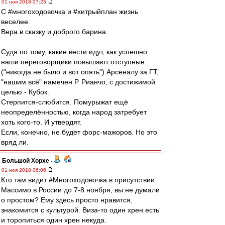
01 ноя 2018 07:25
С #многоходовочка и #хитрыйплан жизнь
веселее.
Вера в сказку и доброго барина.
Судя по тому, какие вести идут, как успешно
наши переговорщики повышают отступные
("никогда не было и вот опять") Арсеналу за ГТ,
"нашим всё" намечен Р. Рианчо, с достижимой
целью - Кубок.
Стерпится-слюбится. Помурыжат ещё
неопределённостью, когда народ затребует
хоть кого-то. И утвердят.
Если, конечно, не будет форс-мажоров. Но это
вряд ли.
Большой Хорхе
-
01 ноя 2018 06:06
Кто там видит #Многоходовочка в присутствии
Массимо в России до 7-8 ноября, вы не думали
о простом? Ему здесь просто нравится,
знакомится с культурой. Виза-то один хрен есть
и торопиться один хрен некуда.