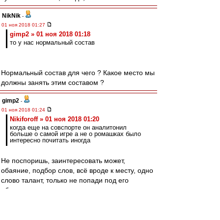
NikNik
-
01 ноя 2018 01:27
gimp2 » 01 ноя 2018 01:18
то у нас нормальный состав
Нормальный состав для чего ? Какое место мы
должны занять этим составом ?
gimp2
-
01 ноя 2018 01:24
Nikiforoff » 01 ноя 2018 01:20
когда еще на совспорте он аналитонил
больше о самой игре а не о ромашках было
интересно почитать иногда
Не поспоришь, заинтересовать может,
обаяние, подбор слов, всё вроде к месту, одно
слово талант, только не попади под его
обаяние, втюхает ерунду и не заметишь.
Йося
почитай эту ветку.
Редактировалось 01 ноя 2018 01:28