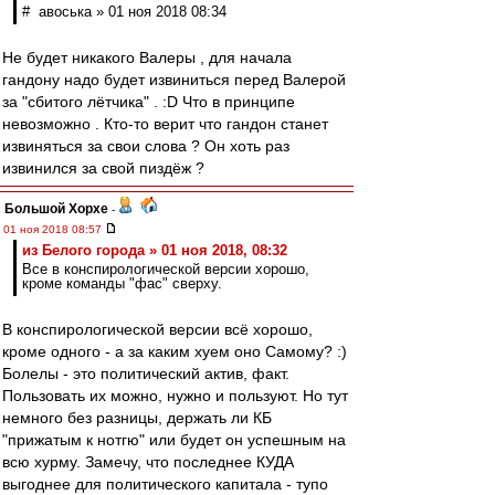
# авоська » 01 ноя 2018 08:34
Не будет никакого Валеры , для начала
гандону надо будет извиниться перед Валерой
за "сбитого лётчика" . :D Что в принципе
невозможно . Кто-то верит что гандон станет
извиняться за свои слова ? Он хоть раз
извинился за свой пиздёж ?
Большой Хорхе
-
01 ноя 2018 08:57
из Белого города » 01 ноя 2018, 08:32
Все в конспирологической версии хорошо,
кроме команды "фас" сверху.
В конспирологической версии всё хорошо,
кроме одного - а за каким хуем оно Самому? :)
Болелы - это политический актив, факт.
Пользовать их можно, нужно и пользуют. Но тут
немного без разницы, держать ли КБ
"прижатым к нотгю" или будет он успешным на
всю хурму. Замечу, что последнее КУДА
выгоднее для политического капитала - тупо