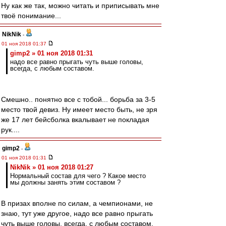
Ну как же так, можно читать и приписывать мне
твоё понимание...
NikNik
-
01 ноя 2018 01:37
gimp2 » 01 ноя 2018 01:31
надо все равно прыгать чуть выше головы,
всегда, с любым составом.
Смешно.. понятно все с тобой... борьба за 3-5
место твой девиз. Ну имеет место быть, не зря
же 17 лет бейсболка вкалывает не покладая
рук....
gimp2
-
01 ноя 2018 01:31
NikNik » 01 ноя 2018 01:27
Нормальный состав для чего ? Какое место
мы должны занять этим составом ?
В призах вполне по силам, а чемпионами, не
знаю, тут уже другое, надо все равно прыгать
чуть выше головы, всегда, с любым составом.