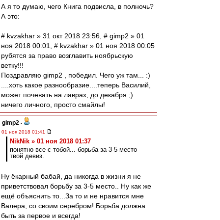
А я то думаю, чего Книга подвисла, в полночь?
А это:
# kvzakhar » 31 окт 2018 23:56, # gimp2 » 01
ноя 2018 00:01, # kvzakhar » 01 ноя 2018 00:05
рубятся за право возглавить ноябрьскую
ветку!!!
Поздравляю gimp2 , победил. Чего уж там... :)
....хоть какое разнообразие....теперь Василий,
может почевать на лаврах, до декабря ;)
ничего личного, просто смайлы!
gimp2
-
01 ноя 2018 01:41
NikNik » 01 ноя 2018 01:37
понятно все с тобой... борьба за 3-5 место
твой девиз.
Ну ёкарный бабай, да никогда в жизни я не
приветствовал борьбу за 3-5 место.. Ну как же
ещё объяснить то...За то и не нравится мне
Валера, со своим серебром! Борьба должна
быть за первое и всегда!