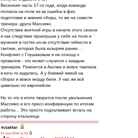
Весенняя часть 17-го года, когда команда
ползала на поле из-за ошибок в физ.
подготовке в зимние сборы, то же на совести
тренера -друга Массимо.
Отсутствие внятной игры в начале этого сезона
и как следствие проигрыши у себя на поле и
мучения в гостях из-за отсутствия гибкости в
тактике, которая была козырям ранее....
Конфликт с Глушаковым я не отношу к
провалом - это может случится с каждым
тренером. Помнится в Англии и вовсе тампком
в кого-то кидались. А у бомжей зимой на
сборах и вовсе морду били. У нас же всё
цивильно по европейски.
Но то что в итоге творится после увольнения
Массимо и его пресс-конференции по итогам
работы... Это просто подталкивает встать на
сторону итальянца.
kvzakhar
-
01 ноя 2018 11:03