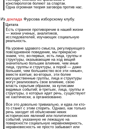
конспирологов болеют за спартак.
Одна огромная теория заговора против нас.
Из
доклада
Фурсова изборскому клубу.
Цитата
Есть странное противоречие в нашей жизни
— жизни ученых, аналитиков,
исследователей, изучающих социальную
реальность.
На уровне здравого смысла, регулирующего
повседневное поведение, мы прекрасно
знаем, что, во-первых, есть лица, группы и
структуры, оказывающие на ход вещей
значительно большее влияние, чем иные
лица, группы и структуры, а порой — даже
большее, чем большинство все эти «иные»,
вместе взятые; во-вторых, эти более
могущественные группы, лица и структуры
могут реализовать свое влияние, свою
власть скрытым образом, за кулисами
видимых событий; в-третьих, лица, группы и
структуры, о которых идет речь, существуют
не хаотически, а организованно.
Все это довольно тривиально, и едва ли кто-
то станет с этим спорить. Однако, как только
речь заходит об объяснении неких
исторических явлений или политических
событий, указанную не лежащую на
поверхности социальную неравномерность,
неравновесность не просто забывают или