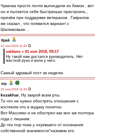
Чувачка просто почти выписдили из Химок , вот
он и пытается себя быстренько пристроить ,
причём при поддержке ветеранов . Гаврилов
же сказал , что появился вариант с
Шалимовым....
Край
-
01 ноя 2018 11:45
valdano » 01 ноя 2018, 09:17
Ну такой нам достался руководитель. Нет
жесткой руки и воли у него.
Самый здравый пост за неделю.
mp
-
01 ноя 2018 11:43
kvzakhar
, Ну закрой всем рты.
То что не нужно обострять отношения с
костяком-это и мудаку понятно.
Вот Массимо и не обострял как мог аж полтора
года с лишним.
До тех пор пока у охуевшего от осознания
собственной значимости"назовем его