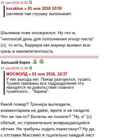
01 ноя 2018 11:09
kvzakhar » 01 ноя 2018 10:59
шалимов там глушаку вылизывает.
Шалимов тоже опозорился. Ну что ж,
"неплохой день для пополнения игнор-листа"
(с), то есть, Каррера как маркер выявил всю
грязь и некомпетентность.
Большой Хорхе
-
01 ноя 2018 11:06
МОСФОЛД » 01 ноя 2018, 10:37
У них выхода нет. Пожар разгорелся, тушить
Тушино призваны все подразделения что
находятся на довольствии главного
тушинского... "барина".
Какой пожар? Тренера выпиздили,
комментариев не даём, жрите и не пиздите.
Что не так-то? Болелы не поняли? "Ну, и" (с)
сбитый, но стремительно возвращающийся
лётчик. На трибуны ходить перестанут? Ну да,
с отставки Массимо я тщательно каждый лист