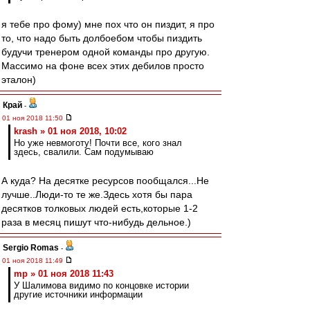
я тебе про фому) мне пох что он пиздит, я про
то, что надо быть долбоебом чтобы пиздить
будучи тренером одной команды про другую.
Массимо на фоне всех этих дебилов просто
эталон)
Край
-
01 ноя 2018 11:50
krash » 01 ноя 2018, 10:02
Но уже невмоготу! Почти все, кого знал
здесь, свалили. Сам подумываю
А куда? На десятке ресурсов пообщался...Не
лучше..Люди-то те же.Здесь хотя бы пара
десятков толковых людей есть,которые 1-2
раза в месяц пишут что-нибудь дельное.)
Sergio Romas
-
01 ноя 2018 11:49
mp » 01 ноя 2018 11:43
У Шалимова видимо по концовке истории
другие источники информации