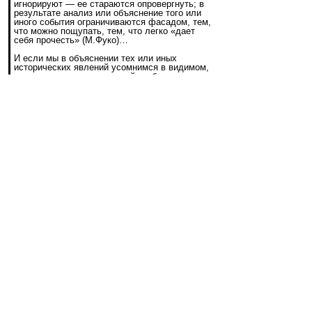
игнорируют — ее стараются опровергнуть; в
результате анализ или объяснение того или
иного события ограничиваются фасадом, тем,
что можно пощупать, тем, что легко «дает
себя прочесть» (М.Фуко)…
И если мы в объяснении тех или иных
исторических явлений усомнимся в видимом,
в явлении и попытаемся найти объяснение,
лежащее глубже, чем видимое, которое
нередко искусственно сконструировано, если
попытаемся проникнуть на уровень сущности,
такую попытку нередко квалифицируют как
«конспирологию».
Более того, этот термин сам по себе или в
виде синонима — «теория заговора» (далее
— ТЗ) — используется, когда нужно
скомпрометировать ту или иную работу,
концепцию или схему без обсуждения, или,
что еще чаще, — когда нужно не допустить
такого обсуждения в принципе.
Но если история свободна от Заговора как
одного из важнейших факторов, то что
делать с такими заявлениями как: «Миром
управляют оккультные силы и их тайные
общества» или «Судьба Европы находится в
руках всего лишь трехсот человек, каждый из
которых знает всех остальных.
Своих преемников они выбирают из
собственного окружения. Эти люди имеют
средства для того, чтобы положить конец той
государственной форме, которую они