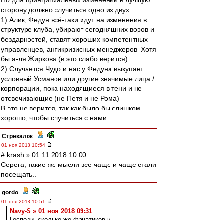
Но для принципиальных изменений в лучшую
сторону должно случиться одно из двух:
1) Алик, Федун всё-таки идут на изменения в
структуре клуба, убирают сегодняшних воров и
бездарностей, ставят хороших компетентных
управленцев, антикризисных менеджеров. Хотя
бы а-ля Жиркова (в это слабо верится)
2) Случается Чудо и нас у Федуна выкупает
условный Усманов или другие значимые лица /
корпорации, пока находящиеся в тени и не
отсвечивающие (не Петя и не Рома)
В это не верится, так как было бы слишком
хорошо, чтобы случиться с нами.
Стрекалок
-
01 ноя 2018 10:54
# krash » 01.11.2018 10:00
Серега, такие же мысли все чаще и чаще стали
посещать..
gordo
-
01 ноя 2018 10:51
Navy-S » 01 ноя 2018 09:31
Господи, сколько же фанатиков и