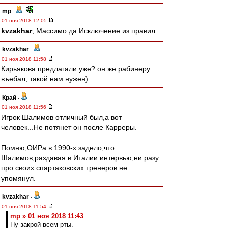
mp
-
01 ноя 2018 12:05
kvzakhar
, Массимо да.Исключение из правил.
kvzakhar
-
01 ноя 2018 11:58
Кирьякова предлагали уже? он же рабинеру
въебал, такой нам нужен)
Край
-
01 ноя 2018 11:56
Игрок Шалимов отличный был,а вот
человек...Не потянет он после Карреры.
Помню,ОИРа в 1990-х задело,что
Шалимов,раздавая в Италии интервью,ни разу
про своих спартаковских тренеров не
упомянул.
kvzakhar
-
01 ноя 2018 11:54
mp » 01 ноя 2018 11:43
Ну закрой всем рты.