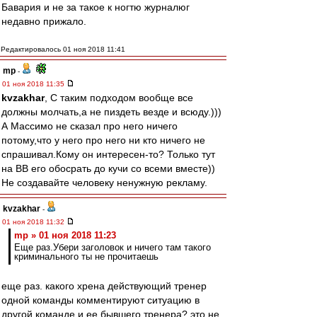
Бавария и не за такое к ногтю журналюг
недавно прижало.
Редактировалось 01 ноя 2018 11:41
mp
-
01 ноя 2018 11:35
kvzakhar
, С таким подходом вообще все
должны молчать,а не пиздеть везде и всюду.)))
А Массимо не сказал про него ничего
потому,что у него про него ни кто ничего не
спрашивал.Кому он интересен-то? Только тут
на ВВ его обосрать до кучи со всеми вместе))
Не создавайте человеку ненужную рекламу.
kvzakhar
-
01 ноя 2018 11:32
mp » 01 ноя 2018 11:23
Еще раз.Убери заголовок и ничего там такого
криминального ты не прочитаешь
еще раз. какого хрена действующий тренер
одной команды комментируют ситуацию в
другой команде и ее бывшего тренера? это не