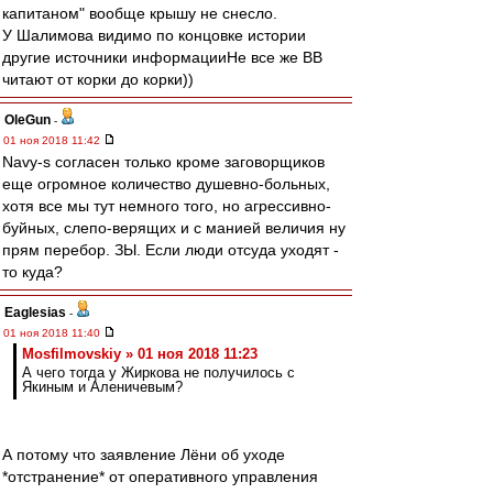
капитаном" вообще крышу не снесло.
У Шалимова видимо по концовке истории
другие источники информацииНе все же ВВ
читают от корки до корки))
OleGun
-
01 ноя 2018 11:42
Navy-s согласен только кроме заговорщиков
еще огромное количество душевно-больных,
хотя все мы тут немного того, но агрессивно-
буйных, слепо-верящих и с манией величия ну
прям перебор. ЗЫ. Если люди отсуда уходят -
то куда?
Eaglesias
-
01 ноя 2018 11:40
Mosfilmovskiy » 01 ноя 2018 11:23
А чего тогда у Жиркова не получилось с
Якиным и Аленичевым?
А потому что заявление Лёни об уходе
*отстранение* от оперативного управления