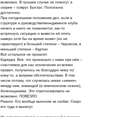
возможно. В лучшем случае не помогут, а
скорее – сожрут. Быстро. Полсезона
достаточно.
При сегодняшнем положении дел, если в
структуре и руководстве/менеджменте клуба
ничего и никто не поменяется, как-то
встряхнуть ситуацию и вывести её опять
наверх хотя бы на время может (но не
гарантирует) в большей степени – Черчесов, в
меньшей степени – Карпин.
Всё остальное не прокатит.
Карерра. Всё, что произошло с нами при нём –
счастливое для нас исключение из всяких
правил, получилось не благодаря чему-то/
кому-то, а вопреки обстоятельствам. В том
числе потому, что случилась некая «химия»
между ним, командой (в чемпионском сезоне),
болельщиками. Это спрогнозировать не
возможно. ПОВЕЗЛО.
Рианчо. Его вообще выносим за скобки. Скоро
его туда и вынесут.