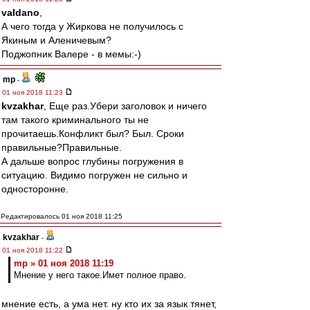
valdano
,
А чего тогда у Жиркова не получилось с
Якиным и Аленичевым?
Поджопник Валере - в мемы:-)
mp
-
01 ноя 2018 11:23
kvzakhar
, Еще раз.Убери заголовок и ничего
там такого криминального ты не
прочитаешь.Конфликт был? Был. Сроки
правильные?Правильные.
А дальше вопрос глубины погружения в
ситуацию. Видимо погружен не сильно и
односторонне.
Редактировалось 01 ноя 2018 11:25
kvzakhar
-
01 ноя 2018 11:22
mp » 01 ноя 2018 11:19
Мнение у него такое.Имет полное право.
мнение есть, а ума нет. ну кто их за язык тянет,