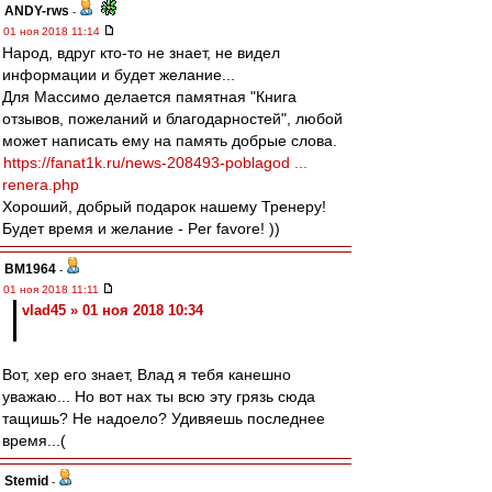
ANDY-rws
-
01 ноя 2018 11:14
Народ, вдруг кто-то не знает, не видел
информации и будет желание...
Для Массимо делается памятная "Книга
отзывов, пожеланий и благодарностей", любой
может написать ему на память добрые слова.
https://fanat1k.ru/news-208493-poblagod ...
renera.php
Хороший, добрый подарок нашему Тренеру!
Будет время и желание - Per favore! ))
BM1964
-
01 ноя 2018 11:11
vlad45 » 01 ноя 2018 10:34
Вот, хер его знает, Влад я тебя канешно
уважаю... Но вот нах ты всю эту грязь сюда
тащишь? Не надоело? Удивяешь последнее
время...(
Stemid
-