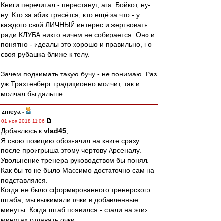
Книги перечитал - перестанут, ага. Бойкот, ну-
ну. Кто за абик трясётся, кто ещё за что - у
каждого свой ЛИЧНЫЙ интерес и жертвовать
ради КЛУБА никто ничем не собирается. Оно и
понятно - идеалы это хорошо и правильно, но
своя рубашка ближе к телу.
Зачем поднимать такую бучу - не понимаю. Раз
уж Трахтенберг традиционно молчит, так и
молчал бы дальше.
zmeya
-
01 ноя 2018 11:06
Добавлюсь к
vlad45
,
Я свою позицию обозначил на книге сразу
после проигрыша этому чертову Арсеналу.
Увольнение тренера руководством бы понял.
Как бы то не было Массимо достаточно сам на
подставлялся.
Когда не было сформированного тренерского
штаба, мы выжимали очки в добавленные
минуты. Когда штаб появился - стали на этих
минутах отдавать очки.