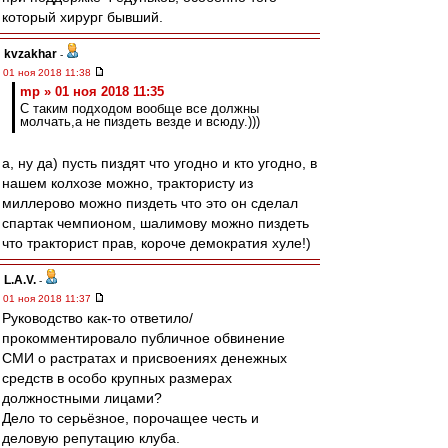
который хирург бывший.
kvzakhar
-
01 ноя 2018 11:38
mp » 01 ноя 2018 11:35
С таким подходом вообще все должны
молчать,а не пиздеть везде и всюду.)))
а, ну да) пусть пиздят что угодно и кто угодно, в
нашем колхозе можно, трактористу из
миллерово можно пиздеть что это он сделал
спартак чемпионом, шалимову можно пиздеть
что тракторист прав, короче демократия хуле!)
L.А.V.
-
01 ноя 2018 11:37
Руководство как-то ответило/
прокомментировало публичное обвинение
СМИ о растратах и присвоениях денежных
средств в особо крупных размерах
должностными лицами?
Дело то серьёзное, порочащее честь и
деловую репутацию клуба.