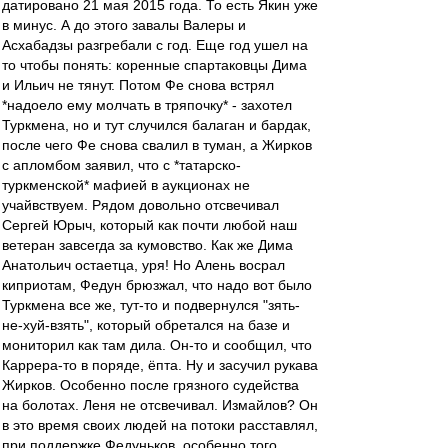
датировано 21 мая 2015 года. То есть Якин уже
в минус. А до этого завалы Валеры и
Асхабадзы разгребали с год. Еще год ушел на
то чтобы понять: коренные спартаковцы Дима
и Ильич не тянут. Потом Фе снова встрял
*надоело ему молчать в тряпочку* - захотел
Туркмена, но и тут случился балаган и бардак,
после чего Фе снова свалил в туман, а Жирков
с апломбом заявил, что с *татарско-
туркменской* мафией в аукционах не
учайвствуем. Рядом довольно отсвечивал
Сергей Юрыч, который как почти любой наш
ветеран завсегда за кумовство. Как же Дима
Анатольич остаетца, уря! Но Алень восрал
киприотам, Федун брюзжал, что надо вот было
Туркмена все же, тут-то и подвернулся "зять-
не-хуй-взять", который обретался на базе и
мониторил как там дила. Он-то и сообщил, что
Каррера-то в поряде, ёпта. Ну и засучил рукава
Жирков. Особенно после грязного судейства
на болотах. Леня не отсвечивал. Измайлов? Он
в это время своих людей на потоки расставлял,
при поддержке Федуньков, особенно того