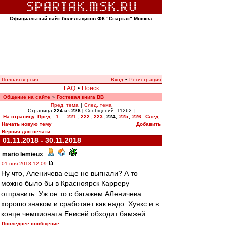
Официальный сайт болельщиков ФК "Спартак" Москва
Полная версия
Вход
•
Регистрация
FAQ
•
Поиск
Общение на сайте
Гостевая книга ВВ
»
Пред. тема
|
След. тема
Страница
224
из
226
[ Сообщений: 11262 ]
На страницу
Пред.
1
...
221
,
222
,
223
,
224
,
225
,
226
След.
Начать новую тему
Добавить
Версия для печати
01.11.2018 - 30.11.2018
mario lemieux
-
01 ноя 2018 12:09
Ну что, Аленичева еще не выгнали? А то
можно было бы в Красноярск Карреру
отправить. Уж он то с багажем АЛеничева
хорошо знаком и сработает как надо. Хуякс и в
конце чемпионата Енисей обходит бамжей.
Последнее сообщение