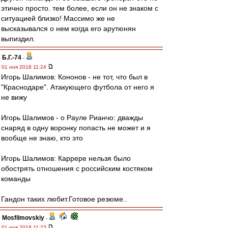
этично просто. тем более, если он не знаком с
ситуацией близко! Массимо же не
высказывался о нем когда его арутюнян
выпиздил.
Б.Г.-74
-
01 ноя 2018 11:24
Игорь Шалимов: Кононов - не тот, что был в
"Краснодаре". Атакующего футбола от него я
не вижу
Игорь Шалимов - о Рауле Рианчо: дважды
снаряд в одну воронку попасть не может и я
вообще не знаю, кто это
Игорь Шалимов: Каррере нельзя было
обострять отношения с российским костяком
команды
Гандон таких любит.Готовое резюме..
Mosfilmovskiy
-
01 ноя 2018 11:23