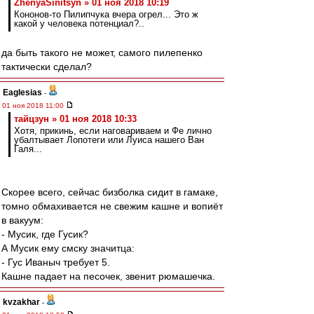
ZhenyaSinitsyn » 01 ноя 2018 10:19
Кононов-то Пилипчука вчера огрел... Это ж
какой у человека потенциал?..
да быть такого не может, самого пилепенко
тактически сделал?
Eaglesias
-
01 ноя 2018 11:00
тайцзун » 01 ноя 2018 10:33
Хотя, прикинь, если наговариваем и Фе лично
убалтывает Лопотеги или Луиса нашего Ван
Галя...
Скорее всего, сейчас бизболка сидит в гамаке,
томно обмахивается не свежим кашне и вопиёт
в вакуум:
- Мусик, где Гусик?
А Мусик ему смску значитца:
- Гус Иваныч требует 5.
Кашне падает на песочек, звенит рюмашечка.
kvzakhar
-