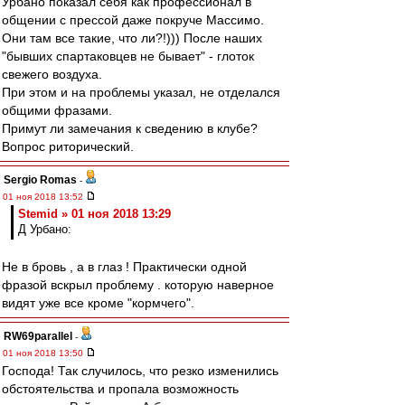
Урбано показал себя как профессионал в
общении с прессой даже покруче Массимо.
Они там все такие, что ли?!))) После наших
"бывших спартаковцев не бывает" - глоток
свежего воздуха.
При этом и на проблемы указал, не отделался
общими фразами.
Примут ли замечания к сведению в клубе?
Вопрос риторический.
Sergio Romas
-
01 ноя 2018 13:52
Stemid » 01 ноя 2018 13:29
Д Урбано:
Не в бровь , а в глаз ! Практически одной
фразой вскрыл проблему . которую наверное
видят уже все кроме "кормчего".
RW69parallel
-
01 ноя 2018 13:50
Господа! Так случилось, что резко изменились
обстоятельства и пропала возможность