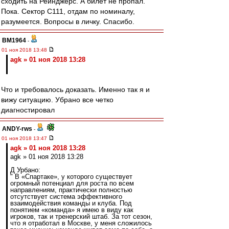
сходить на Рейнджерс. А билет не пропал.
Пока. Сектор С111, отдам по номиналу,
разумеется. Вопросы в личку. Спасибо.
BM1964
-
01 ноя 2018 13:48
agk » 01 ноя 2018 13:28
Что и требовалось доказать. Именно так я и
вижу ситуацию. Убрано все четко
диагностировал
ANDY-rws
-
01 ноя 2018 13:47
agk » 01 ноя 2018 13:28
agk » 01 ноя 2018 13:28
Д Урбано:
" В «Спартаке», у которого существует
огромный потенциал для роста по всем
направлениям, практически полностью
отсутствует система эффективного
взаимодействия команды и клуба. Под
понятием «команда» я имею в виду как
игроков, так и тренерский штаб. За тот сезон,
что я отработал в Москве, у меня сложилось