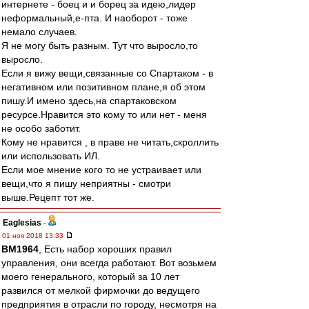
интернете - боец и и борец за идею,лидер
неформальный,е-пта. И наоборот - тоже
немало случаев.
Я не могу быть разным. Тут что выросло,то
выросло.
Если я вижу вещи,связанные со Спартаком - в
негативном или позитивном плане,я об этом
пишу.И имено здесь,на спартаковском
ресурсе.Нравится это кому то или нет - меня
не особо заботит.
Кому не нравится , в праве не читать,скроллить
или использовать ИЛ.
Если мое мнение кого то не устраивает или
вещи,что я пишу неприятны - смотри
выше.Рецепт тот же.
Eaglesias
-
01 ноя 2018 13:33
BM1964
, Есть набор хороших правил
управления, они всегда работают. Вот возьмем
моего генерального, который за 10 лет
развился от мелкой фирмочки до ведущего
предприятия в отрасли по городу, несмотря на