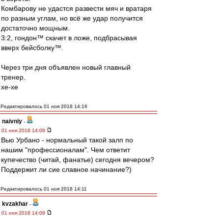
Комбарову не удастся развести мяч и вратаря
по разным углам, но всё же удар получится
достаточно мощным.
3:2, гондон™ скачет в ложе, подбрасывая
вверх бейсболку™.
Через три дня объявлен новый главный
тренер.
хе-хе
Редактировалось 01 ноя 2018 14:16
naivniy
-
01 ноя 2018 14:09
Вью Урбано - нормальный такой залп по
нашим "профессионалам". Чем ответит
купечество (читай, фанатье) сегодня вечером?
Поддержит ли сие славное начинание?)
Редактировалось 01 ноя 2018 14:11
kvzakhar
-
01 ноя 2018 14:09