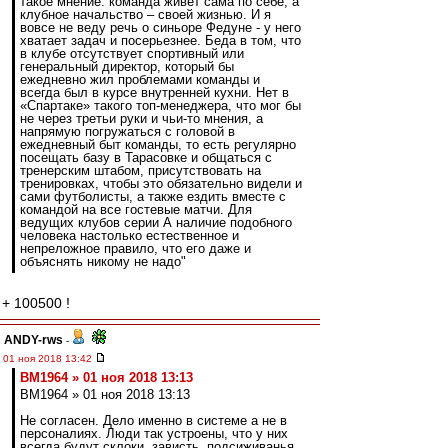
такое мнение: команда живет сама по себе, а
клубное начальство – своей жизнью. И я
вовсе не веду речь о синьоре Федуне - у него
хватает задач и посерьезнее. Беда в том, что
в клубе отсутствует спортивный или
генеральный директор, который бы
ежедневно жил проблемами команды и
всегда был в курсе внутренней кухни. Нет в
«Спартаке» такого топ-менеджера, что мог бы
не через третьи руки и чьи-то мнения, а
напрямую погружаться с головой в
ежедневный быт команды, то есть регулярно
посещать базу в Тарасовке и общаться с
тренерским штабом, присутствовать на
тренировках, чтобы это обязательно видели и
сами футболисты, а также ездить вместе с
командой на все гостевые матчи. Для
ведущих клубов серии А наличие подобного
человека настолько естественное и
непреложное правило, что его даже и
объяснять никому не надо"
+ 100500 !
ANDY-rws
-
01 ноя 2018 13:42
BM1964 » 01 ноя 2018 13:13
BM1964 » 01 ноя 2018 13:13
Не согласен. Дело именно в системе а не в
персоналиях. Люди так устроены, что у них
всегда будут склоки, зависть, подсиживанья