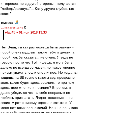
интересов, но с другой стороны - получается
"лебедь/рак/щука"... Как у других клубов, кто
знает?
BM1964
-
01 ноя 2018 13:42
vlad45 » 01 ноя 2018 13:33
Нет Влад, ты как раз можешь быть разным -
порой очень мудрым, таким тебя и ценим, а
порой, как бы сказать... не очень. Я ведь не
говорю про то что ТЫ пишешь, я могу быть
далеко не всегда согласен, но чужое мнение
привык уважать, если оно личное. Но когда ты
тащишь на ВВ говно с газеты сру, прекрасно
зная, какая будет здесь реакция, то при чем
здесь твое мнение и позиция? Впрочем, я
давно убедился что ты себя неправым не
любишь признавать. Ладно, останемся при
своих. А рот я никому, здесь не затыкаю. У
меня нет таких полномочий. Но и не понимаю
почему Вы хотите заткнуть рты ветеранам,