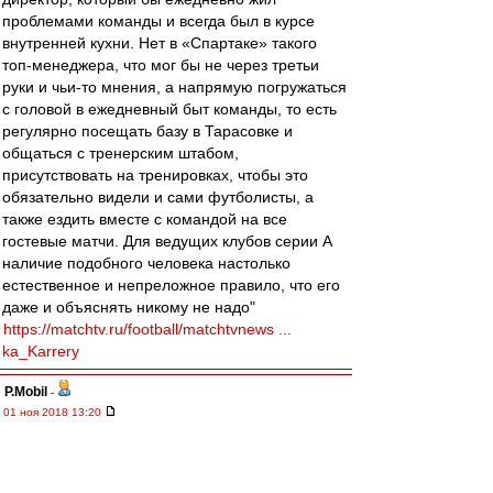
проблемами команды и всегда был в курсе
внутренней кухни. Нет в «Спартаке» такого
топ-менеджера, что мог бы не через третьи
руки и чьи-то мнения, а напрямую погружаться
с головой в ежедневный быт команды, то есть
регулярно посещать базу в Тарасовке и
общаться с тренерским штабом,
присутствовать на тренировках, чтобы это
обязательно видели и сами футболисты, а
также ездить вместе с командой на все
гостевые матчи. Для ведущих клубов серии А
наличие подобного человека настолько
естественное и непреложное правило, что его
даже и объяснять никому не надо"
https://matchtv.ru/football/matchtvnews ...
ka_Karrery
P.Mobil
-
01 ноя 2018 13:20
Да уж....Измайлов научился.......якорь ему в
задницу.... По Кирьякову - самая креативная
мысль. Если он еще раз перее...т Рабинеру -