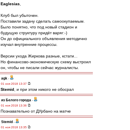
Eaglesias
,
Клуб был убыточен.
Поставили задачу сделать самоокупаемым.
Было понятно, что под новый стадион и
будущую структуру придёт варяг:-)
Он до официального объявления методично
изучал внутренние процессы.
Версии ухода Жиркова разные, кстати...
Но финансово-экономическую схему выстроил
он, чтобы не писали сейчас журналисты.
agk
-
01 ноя 2018 13:37
Stemid
, и при этом никого не обосрал
из Белого города
-
01 ноя 2018 13:36
Познавательно от ДУрбано на матче
Stemid
-
01 ноя 2018 13:35