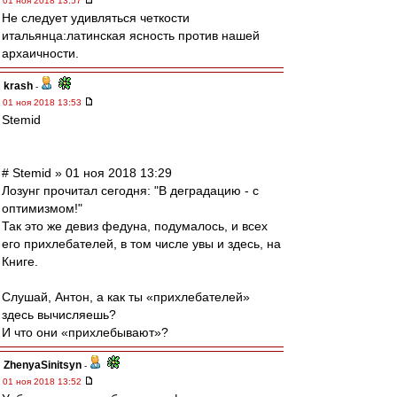
01 ноя 2018 13:57
Не следует удивляться четкости
итальянца:латинская ясность против нашей
архаичности.
krash
-
01 ноя 2018 13:53
Stemid
# Stemid » 01 ноя 2018 13:29
Лозунг прочитал сегодня: "В деградацию - с
оптимизмом!"
Так это же девиз федуна, подумалось, и всех
его прихлебателей, в том числе увы и здесь, на
Книге.
Слушай, Антон, а как ты «прихлебателей»
здесь вычисляешь?
И что они «прихлебывают»?
ZhenyaSinitsyn
-
01 ноя 2018 13:52