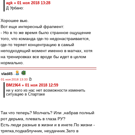
agk » 01 ноя 2018 13:28
Д Урбано:
Хорошее вью.
Вот еще интересный фрагмент:
- Но в то же время было странное ощущение
того, что команда где-то недонастраивается,
где-то теряет концентрацию в самый
неподходящий момент именно в матчах, хотя
на тренировках все вроде бы идет в целом
нормально.
vlad45
-
01 ноя 2018 13:33
BM1964 » 01 ноя 2018 12:59
ни у кого из нас нет возможности изменить
ситуацию в Спартаке
Так что теперь? Молчать? Или ,набрав полный
рот дерьма, плевать в глаза РУ?
Есть люди разные в жизни и в инете.По жизни -
тряпка,подкаблучник, неудачник.Зато в