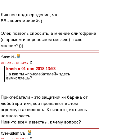
Лишнее подтверждение, что
ВВ - книга мнений:-)
Олег, позволь спросить, а мнение олигофрена
(в прямом и переносном смысле)- тоже
мнение?)))
Stemid
-
01 ноя 2018 13:57
krash » 01 ноя 2018 13:53
, а как ты «прихлебателей» здесь
вычисляешь?
Прихлебатели - это защитнички барина от
любой критики, кои проявляют в этом
огромную активность. К счастью, их очень
немного здесь.
Ники-то всем известны, к чему вопрос?
tver-udomlya
-