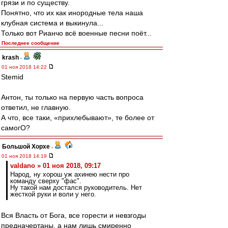
грязи и по существу.
Понятно, что их как инородные тела наша
клубная система и выкинула...
Только вот Рианчо всё военные песни поёт...
Последнее сообщение
krash
-
01 ноя 2018 14:22
Stemid
Антон, ты только на первую часть вопроса
ответил, не главную.
А что, все таки, «прихлебывают», те более от
самогО?
Большой Хорхе
-
01 ноя 2018 14:19
valdano » 01 ноя 2018, 09:17
Народ, ну хорош уж ахинею нести про
команду сверху "фас".
Ну такой нам достался руководитель. Нет
жесткой руки и воли у него.
Вся Власть от Бога, все горести и невзгоды
предначертаны, а нам лишь смиренно