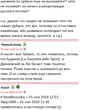
шалимов по урбано еще не высказался? типа
не понимает он ничего в концентрации
русского костяка?
з.ы. думать что гандон не понимает того что
сказал урбано, это зря, поэтому он и поставил
измайлова, ибо развивать потенциал это все
время шагать вперед, тратится, и т.д.)
Черный плащ
-
01 ноя 2018 14:03
А насчет вью Урбано, то оно появилось, потому
что Кудинов (La Gazzetta dello Sport), а
Дзичковский за Лю бегает, тоже понятно
почему. Ручки коротки у нынешнего ру все-
таки. И их сливы стали еще смешнее
смотреться на этом фоне.
krash
-
01 ноя 2018 14:01
# Mosfilmovskiy » 01 ноя 2018 12:51
Увар1969 » 01 ноя 2018 12:36
превратилась в настоящую клоаку:(((