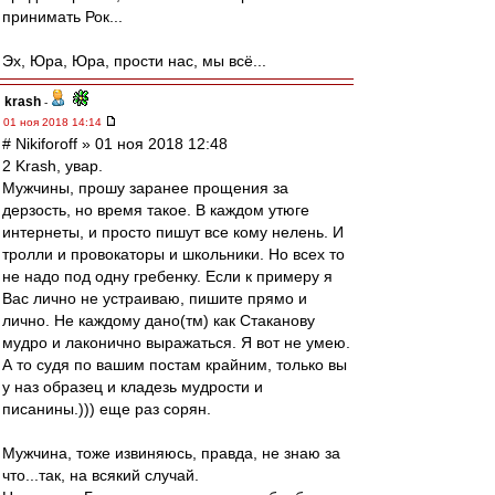
принимать Рок...
Эх, Юра, Юра, прости нас, мы всё...
krash
-
01 ноя 2018 14:14
# Nikiforoff » 01 ноя 2018 12:48
2 Krash, увар.
Мужчины, прошу заранее прощения за
дерзость, но время такое. В каждом утюге
интернеты, и просто пишут все кому нелень. И
тролли и провокаторы и школьники. Но всех то
не надо под одну гребенку. Если к примеру я
Вас лично не устраиваю, пишите прямо и
лично. Не каждому дано(тм) как Стаканову
мудро и лаконично выражаться. Я вот не умею.
А то судя по вашим постам крайним, только вы
у наз образец и кладезь мудрости и
писанины.))) еще раз сорян.
Мужчина, тоже извиняюсь, правда, не знаю за
что...так, на всякий случай.