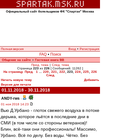
Официальный сайт болельщиков ФК "Спартак" Москва
Полная версия
Вход
•
Регистрация
FAQ
•
Поиск
Общение на сайте
Гостевая книга ВВ
»
Пред. тема
|
След. тема
Страница
223
из
226
[ Сообщений: 11262 ]
На страницу
Пред.
1
...
220
,
221
,
222
,
223
,
224
,
225
,
226
След.
Начать новую тему
Добавить
Версия для печати
01.11.2018 - 30.11.2018
ANDY-rws
-
01 ноя 2018 14:23
Вью Д.Урбано - глоток свежего воздуха в потоке
дерьма, которое льётся в последние дни в
СМИ (в том числе со стороны ветеранов)!
Блин, всё-таки они профессионалы! Массимо,
Урбано. Всё по делу. Без воды. Чётко. Без