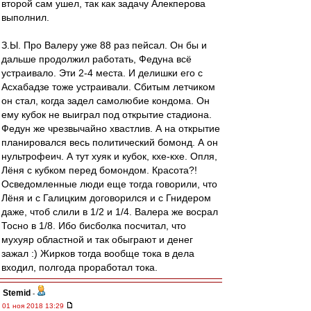
второй сам ушел, так как задачу Алекперова
выполнил.
З.Ы. Про Валеру уже 88 раз пейсал. Он бы и
дальше продолжил работать, Федуна всё
устраивало. Эти 2-4 места. И делишки его с
Асхабадзе тоже устраивали. Сбитым летчиком
он стал, когда задел самолюбие кондома. Он
ему кубок не выиграл под открытие стадиона.
Федун же чрезвычайно хвастлив. А на открытие
планировался весь политический бомонд. А он
нультрофеич. А тут хуяк и кубок, кхе-кхе. Опля,
Лёня с кубком перед бомондом. Красота?!
Осведомленные люди еще тогда говорили, что
Лёня и с Галицким договорился и с Гнидером
даже, чтоб слили в 1/2 и 1/4. Валера же восрал
Тосно в 1/8. Ибо бисболка посчитал, что
мухуяр областной и так обыграют и денег
зажал :) Жирков тогда вообще тока в дела
входил, полгода проработал тока.
Stemid
-
01 ноя 2018 13:29