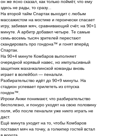
он же ясно сказал, как только поймёт, что ему
здесь не рады, то сразу...
На второй тайм Спартак выходит с любым
массажистом на мостике и героически спасает
игру, забивая мяч, сравнивающий счёт, на 90+1
минуте. А арбитр добавил четыре. Те самые
семь-восемь тысяч зрителей перестают
скандировать про гондона™ и гонят вперёд
Спартак.
На 90+4 минуте Комбаров выполняет
очередной корявый навес, но импульсивный
защитник махачкалинской команды вновь
играет в волейбол — пенальти.
Разбирательство идёт до 90+9 минуты. На
стадион успевает прилететь из отпуска
гондон™.
Игроки Анжи понимают, что разбирательство
бесполезно, и понуро уходят на свою половину
поля, ибо после пенальти уже никто играть не
даст.
Ещё минута уходит на то, чтобы Комбаров
поставил мяч на точку, а голкипер гостей встал
в ворота.