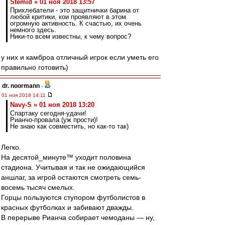
Stemid » 01 ноя 2018 13:57
Прихлебатели - это защитнички барина от
любой критики, кои проявляют в этом
огромную активность. К счастью, их очень
немного здесь.
Ники-то всем известны, к чему вопрос?
у них и камброа отличный игрок если уметь его
правильно готовить)
dr. noormann
-
01 ноя 2018 14:11
Navy-S » 01 ноя 2018 13:20
Спартаку сегодня-удачи!
Рианчо-провала (уж прости)!
Не знаю как совместить, но как-то так)
Легко.
На десятой_минуте™ уходит половина
стадиона. Учитывая и так не ожидающийся
аншлаг, за игрой остаются смотреть семь-
восемь тысяч смелых.
Горцы пользуются ступором футболистов в
красных футболках и забивают дважды.
В перерыве Рианча собирает чемоданы — ну,