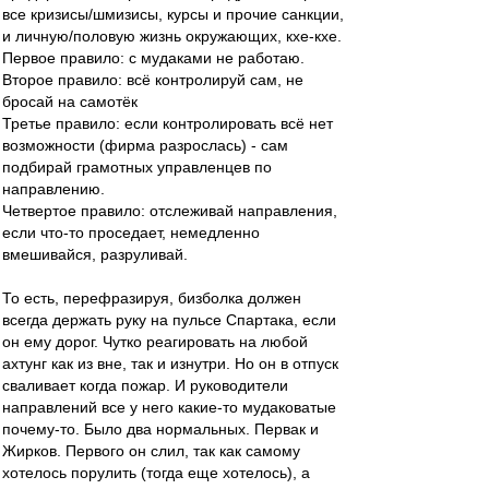
все кризисы/шмизисы, курсы и прочие санкции,
и личную/половую жизнь окружающих, кхе-кхе.
Первое правило: с мудаками не работаю.
Второе правило: всё контролируй сам, не
бросай на самотёк
Третье правило: если контролировать всё нет
возможности (фирма разрослась) - сам
подбирай грамотных управленцев по
направлению.
Четвертое правило: отслеживай направления,
если что-то проседает, немедленно
вмешивайся, разруливай.
То есть, перефразируя, бизболка должен
всегда держать руку на пульсе Спартака, если
он ему дорог. Чутко реагировать на любой
ахтунг как из вне, так и изнутри. Но он в отпуск
сваливает когда пожар. И руководители
направлений все у него какие-то мудаковатые
почему-то. Было два нормальных. Первак и
Жирков. Первого он слил, так как самому
хотелось порулить (тогда еще хотелось), а