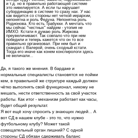
и т.д. но в правильно работающей системе
это нивелируется. А если ты нарушает
субординацию в системе то сразу нах. У нас
как видится со стороны нет четкой иерархии,
непонятна и роль Федуна. Непонятна роль
Родионова. Кто есть Трабукки. А мечтать что
мы сейчас "честных" найдем - утопия не
ИМХО. Кстати я думаю роль Жиркова
преувеличивают. Так совпало что при нем
победили и теперь кажется что он то все
правильно организовал. При нем был и
скандал с Валерой, очень сходный кстати.
Тогда его иначе как конем конспирологи здесь
не величали...
Да, я такого же мнения. В бардаке и
нормальные специалисты становятся не пойми
кем, в правильной же структуре каждый должен
чётко выполнять свой функционал, никому не
мешать, нести ответственность за свой участок
работы. Как итог - механизм работает как часы,
будет общий результат.
Я вот ещё хочу спросить у знающих людей... А
вот СД в нашем клубе - это то, что нужно
футбольному клубу? Может такой
совещательный орган лишний? С одной
стороны СД обязан сдерживать баланс