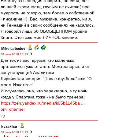
Не могу за Геннадия говорить, но себя, без
лишней скромности, глупым не считаю( про
мудрость не говорю, тем более о собственной
«писанине «). Вас, мужчина, конкретно, ни я,
ни Геннадий в своих сообщениях не касались.
Я говорил лишь об ОБОБЩЕННОМ уровне
Книги. Это тоже мое ЛИЧНОЕ мнение.
Mike Lebedev
-
01 ноя 2018 14:13
Для тех из вас, друзья, кто маленько
притомился уже от этого Межтренерья, и от
сопутствующей Аналитики
Лирическая история "После футбола" или "О
моем Издателе"
И случилась она, что характерно, в ту ночь,
когда у Спартака тоже - не было тренера!
https://zen.yandex.ru/media/id/5b1145ba ...
om=channel
;-)
kvzakhar
-
01 ноя 2018 14:13