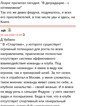
Лозунг прочитал сегодня: "В деградацию - с
оптимизмом!"
Так это же девиз федуна, подумалось, и всех
его прихлебателей, в том числе увы и здесь, на
Книге.
agk
-
01 ноя 2018 13:28
Д Урбано:
" В «Спартаке», у которого существует
огромный потенциал для роста по всем
направлениям, практически полностью
отсутствует система эффективного
взаимодействия команды и клуба. Под
понятием «команда» я имею в виду как
игроков, так и тренерский штаб. За тот сезон,
что я отработал в Москве, у меня сложилось
такое мнение: команда живет сама по себе, а
клубное начальство – своей жизнью. И я вовсе
не веду речь о синьоре Федуне - у него хватает
задач и посерьезнее. Беда в том, что в клубе
отсутствует спортивный или генеральный
директор, который бы ежедневно жил