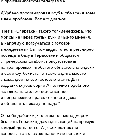
В произмайловском телеграмме
Д’Урбано просканировал клуб и объяснил всем
в чем проблема. Вот его диагноз
"Нет в «Спартаке» такого топ-менеджера, что
мог бы не через третьи руки и чьи-то мнения,
а напрямую погружаться с головой
в ежедневный быт команды, то есть регулярно
посещать базу в Тарасовке и общаться
с тренерским штабом, присутствовать
на тренировках, чтобы это обязательно видели
и сами футболисты, а также ездить вместе
с командой на все гостевые матчи. Для
ведущих клубов серии А наличие подобного
человека настолько естественное
и непреложное правило, что его даже
и объяснять никому не надо."
От себя добавим, что этим топ менеджером
был зять Гераскин, докладывающий напрямую
каждый день тестю. А , если возникали
вопросы, то их так же напрямую решали и