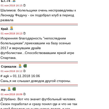
Б.Г.-74
-
01 ноя 2018 16:15
Шалимов: болельщики очень несправедливы к
Леониду Федуну - он подобрал клуб в период
развала
Край
-
01 ноя 2018 16:13
Искренняя благодарность "непоследним
болельщикам",приехавшим на базу осенью
2017 и вернувшим драйв
футболистам...Способствовавшим яркой игре
Спартака.
Стрекалок
-
01 ноя 2018 16:12
# agk » 01.11.2018 16:06
Сань,я не слышал доводов другой стороны.
mp
-
01 ноя 2018 16:09
Д"Урбано. Вот что значит футбольный человек.
Сезон поработал и сразу понял где и что не так
в этой богадельне и что нужно делать и как