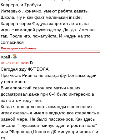
Каррера, и Трабуки.
Интервью , конечно, умеют ребята давать.
Школа. Ну и как факт маленький inside:
Каррера через Федуна запретил летать на
игры с командой руководству. Да, да. Именно
так. После игр, пожалуйста. И Федун на это
согласился
Последнее сообщение
Край
-
01 ноя 2018 16:35
Сегодня жду ФУТБОЛА.
Про честь Рианчо не знаю,а футбольных идей
у него много.
В чемпионский сезон все матчи наших
досматривал,даже при 0-4 было интересно,а
вот в этом году--нет.
Когда я про цельность команды в последних
играх сказал--я имел в виду,что все старались в
равной мере..Не было пассажиров. Как здесь
писали: "Глушаков--минус один игрок на поле"
или "Фернандо,Попов и ДК минус три игрока" и
тп.