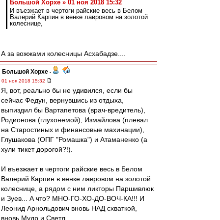
Большой Хорхе » 01 ноя 2018 15:32
И въезжает в чертоги райские весь в Белом
Валерий Карпин в венке лавровом на золотой
колеснице,
А за вожжами колесницы Асхабадзе....
Большой Хорхе
-
01 ноя 2018 15:32
Я, вот, реально бы не удивился, если бы
сейчас Федун, вернувшись из отдыха,
выпиздил бы Вартапетова (врач-вредитель),
Родионова (глухонемой), Измайлова (плевал
на Старостиных и финансовые махинации),
Глушакова (ОПГ "Ромашка") и Атаманенко (а
хули тикет дорогой?!).
И въезжает в чертоги райские весь в Белом
Валерий Карпин в венке лавровом на золотой
колеснице, а рядом с ним ликторы Паршивлюк
и Зуев... А что? МНО-ГО-ХО-ДО-ВОЧ-КА!!! И
Леонид Арнольдович вновь НАД схваткой,
вновь Мудр и Светл...