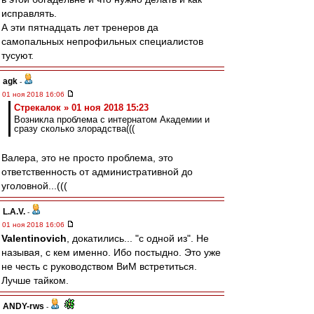
исправлять.
А эти пятнадцать лет тренеров да
самопальных непрофильных специалистов
тусуют.
agk
-
01 ноя 2018 16:06
Стрекалок » 01 ноя 2018 15:23
Возникла проблема с интернатом Академии и
сразу сколько злорадства(((
Валера, это не просто проблема, это
ответственность от административной до
уголовной...(((
L.А.V.
-
01 ноя 2018 16:06
Valentinovich
, докатились... "с одной из". Не
называя, с кем именно. Ибо постыдно. Это уже
не честь с руководством ВиМ встретиться.
Лучше тайком.
ANDY-rws
-