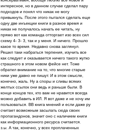
консервативен, вообще люблю все новое и
интересное, но в данном случае сделал пару
подходов и понял что никак не могу
привыкнуть. После этого пытался сделать еще
одну две инъекции книги в разное время и
никак не получалось начать ее читать, ну
прямо вот как команда отторгает изо всех сил
схему 4- 3- 3, так и у меня. И ничего. Прошло
какое то время. Недавно снова заглянул.
Решил таки набраться терпения, изучить все
как следует и оказывается ничего такого жутко
страшного в этом новом фейсе нет. Тоже
обратил внимание на то, что многие старые
ники уже давно не пишут. И в этом смысле,
конечно, жаль. Ну а споры и сливы всяких
желтых ссылок они ведь и раньше были. В
конце концов тех, кто вам не нравится всегда
можно добавить в ИЛ. Я вот даже и не хочу им
пользоваться. ВВ книга мнений и если даже ру
считает возможным засылать сюда своих
пропагандонов, значит оно с наличием книги
как информационного ресурса считается.
з.ы. А так, конечно, у всех проплаченных