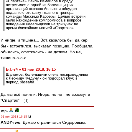
«Спартака» Наиль Измайлов в среду
встретился с одной из болельщицких
организаций «красно-белых» и обсудил
недавнюю отставку главного тренера
команды Массимо Карреры. Целью встречи
было нахождение компромисса в вопросе
поведения болельщиков на трибунах во
время ближайших матчей «Спартака».
И нигде, и тишина... Вот, казалось бы, да хер
бы - встретился, высказал позицию. Пообщали,
обнялись, сфоткались - на дотком. Но не,
тишина-а-а-а...
Б.Г.-74 » 01 ноя 2018, 16:15
Шалимов: болельщики очень несправедливы
к Леониду Федуну - он подобрал клуб в
период развала
Да мы всё поняли, Игорь, но нет, не возьмут в
"Спартак". =)))
mp
-
01 ноя 2018 16:15
ANDY-rws
, Думаю ограничатся Сидоровым.