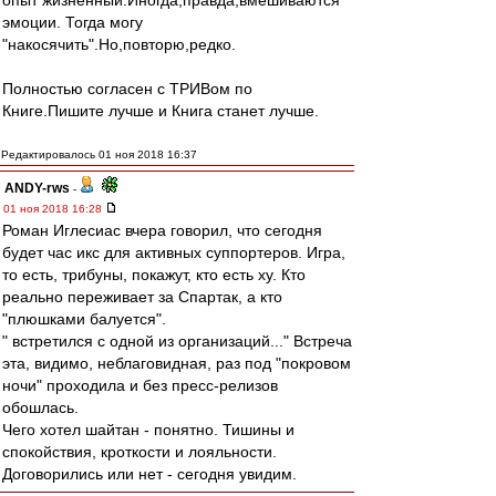
опыт жизненный.Иногда,правда,вмешиваются
эмоции. Тогда могу
"накосячить".Но,повторю,редко.
Полностью согласен с ТРИВом по
Книге.Пишите лучше и Книга станет лучше.
Редактировалось 01 ноя 2018 16:37
ANDY-rws
-
01 ноя 2018 16:28
Роман Иглесиас вчера говорил, что сегодня
будет час икс для активных суппортеров. Игра,
то есть, трибуны, покажут, кто есть ху. Кто
реально переживает за Спартак, а кто
"плюшками балуется".
" встретился с одной из организаций..." Встреча
эта, видимо, неблаговидная, раз под "покровом
ночи" проходила и без пресс-релизов
обошлась.
Чего хотел шайтан - понятно. Тишины и
спокойствия, кроткости и лояльности.
Договорились или нет - сегодня увидим.