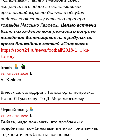
«Спартака» Наиль Измайлов в среду
встретился с одной из болельщицких
организаций «красно-белых» и обсудил
недавнюю отставку главного тренера
команды Массимо Карреры.
Целью встречи
было нахождение компромисса в вопросе
поведения болельщиков на трибунах во
время ближайших матчей «Спартака»
.
https://sport24.ru/news/football/2018-1 ... ku-
karrery
krash
-
01 ноя 2018 15:58
VUK-slava
Вячеслав, солидарен. Только одна поправка.
Не по Л.Гумилеву. По Д. Мережковскому.
Черный плащ
-
01 ноя 2018 15:55
Ребята, надо понимать, что проблемы с
подобными "комбинатами питания" они вечны.
То, что эти "комбинаты" вечно все