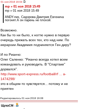
01 ноя 2018 16:04
mp » 01 ноя 2018 15:49
mp » 01 ноя 2018 15:49
ANDY-rws, Сидорова Дмитрия Евгенича
погонят.А он парень не плохой.
Возможно.
Как бы то ни было, к ногтю нужно в первую
очередь прижать всех тех, кто над ним. По
иерархии Академия подчиняется Ген.диру?
И по Рианчо:
Олег Саленко: "Рианчо всегда хотел всем
командовать и руководить. В "Спартаке"
дорвался".
http://www.sport-express.ru/football/rf ... a-
1474298/
это в общем-то чувствуется... потому и не
приятен
Редактировалось 01 ноя 2018 16:08
ЩукаСМ
-