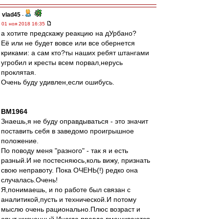
vlad45
-
01 ноя 2018 16:35
а хотите предскажу реакцию на дУрбано?
Её или не будет вовсе или все обернется
криками: а сам кто?ты наших ребят штангами
угробил и кресты всем порвал,нерусь
проклятая.
Очень буду удивлен,если ошибусь.
BM1964
Знаешь,я не буду оправдываться - это значит
поставить себя в заведомо проигрышное
положение.
По поводу меня "разного" - так я и есть
разный.И не постесняюсь,коль вижу, признать
свою неправоту. Пока ОЧЕНЬ(!) редко она
случалась.Очень!
Я,понимаешь, и по работе был связан с
аналитикой,пусть и технической.И потому
мыслю очень рационально.Плюс возраст и