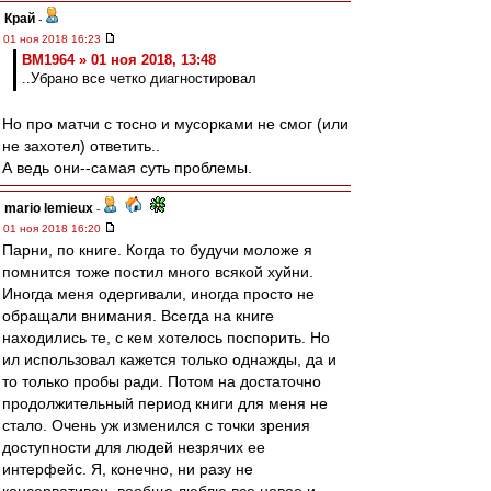
Край
-
01 ноя 2018 16:23
BM1964 » 01 ноя 2018, 13:48
..Убрано все четко диагностировал
Но про матчи с тосно и мусорками не смог (или
не захотел) ответить..
А ведь они--самая суть проблемы.
mario lemieux
-
01 ноя 2018 16:20
Парни, по книге. Когда то будучи моложе я
помнится тоже постил много всякой хуйни.
Иногда меня одергивали, иногда просто не
обращали внимания. Всегда на книге
находились те, с кем хотелось поспорить. Но
ил использовал кажется только однажды, да и
то только пробы ради. Потом на достаточно
продолжительный период книги для меня не
стало. Очень уж изменился с точки зрения
доступности для людей незрячих ее
интерфейс. Я, конечно, ни разу не