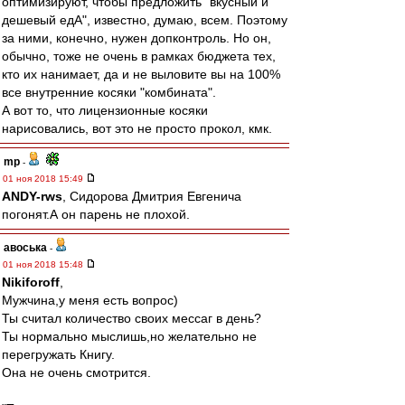
оптимизируют, чтобы предложить "вкусный и
дешевый едА", известно, думаю, всем. Поэтому
за ними, конечно, нужен допконтроль. Но он,
обычно, тоже не очень в рамках бюджета тех,
кто их нанимает, да и не выловите вы на 100%
все внутренние косяки "комбината".
А вот то, что лицензионные косяки
нарисовались, вот это не просто прокол, кмк.
mp
-
01 ноя 2018 15:49
ANDY-rws
, Сидорова Дмитрия Евгенича
погонят.А он парень не плохой.
авоська
-
01 ноя 2018 15:48
Nikiforoff
,
Мужчина,у меня есть вопрос)
Ты считал количество своих мессаг в день?
Ты нормально мыслишь,но желательно не
перегружать Книгу.
Она не очень смотрится.