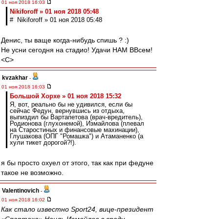
01 ноя 2018 16:03
Nikiforoff » 01 ноя 2018 05:48
# Nikiforoff » 01 ноя 2018 05:48
Денис, ты ваще когда-нибудь спишь ? :)
Не усни сегодня на стадио! Удачи НАМ ВВсем!
<C>
kvzakhar
-
01 ноя 2018 16:03
Большой Хорхе » 01 ноя 2018 15:32
Я, вот, реально бы не удивился, если бы
сейчас Федун, вернувшись из отдыха,
выпиздил бы Вартапетова (врач-вредитель),
Родионова (глухонемой), Измайлова (плевал
на Старостиных и финансовые махинации),
Глушакова (ОПГ "Ромашка") и Атаманенко (а
хули тикет дорогой?!).
я бы просто охуел от этого, так как при федуне
такое не возможно.
Valentinovich
-
01 ноя 2018 16:02
Как стало известно Sport24, вице-президент