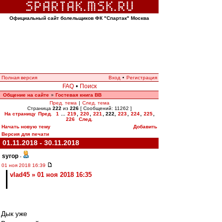
Официальный сайт болельщиков ФК "Спартак" Москва
Полная версия
Вход
•
Регистрация
FAQ
•
Поиск
Общение на сайте
Гостевая книга ВВ
»
Пред. тема
|
След. тема
Страница
222
из
226
[ Сообщений: 11262 ]
На страницу
Пред.
1
...
219
,
220
,
221
,
222
,
223
,
224
,
225
,
226
След.
Начать новую тему
Добавить
Версия для печати
01.11.2018 - 30.11.2018
syrop
-
01 ноя 2018 16:39
vlad45 » 01 ноя 2018 16:35
Дык уже