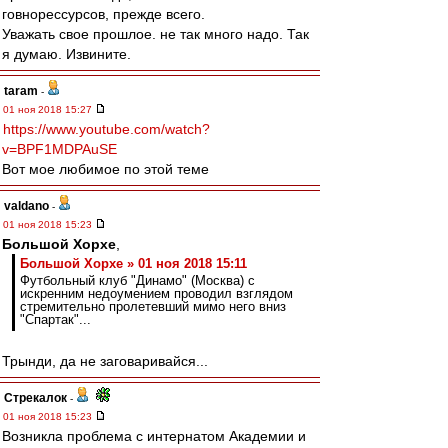
говнорессурсов, прежде всего.
Уважать свое прошлое. не так много надо. Так
я думаю. Извините.
taram
-
01 ноя 2018 15:27
https://www.youtube.com/watch?
v=BPF1MDPAuSE
Вот мое любимое по этой теме
valdano
-
01 ноя 2018 15:23
Большой Хорхе
,
Большой Хорхе » 01 ноя 2018 15:11
Футбольный клуб "Динамо" (Москва) с
искренним недоумением проводил взглядом
стремительно пролетевший мимо него вниз
"Спартак"...
Трынди, да не заговаривайся...
Стрекалок
-
01 ноя 2018 15:23
Возникла проблема с интернатом Академии и