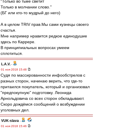
"Только во тьме светит
Только в молчании слово."
(БГ или кто-то мудрый до него)
А в целом TRIV прав.Мы сами кузнецы своего
счастья.
Мне например нравится редкое единодушие
здесь по Каррере.
В принципиальных вопросах умеем
сплотиться.
L.А.V.
-
01 ноя 2018 15:48
Судя по массированности инфообстрелов с
разных сторон, начинаю верить, что где-то
притаился покупатель, который и организовал
"предпокупную" подготовку. Леонида
Арнольдовича со всех сторон обкладывают.
Скоро дождёмся сообщений о возбуждении
уголовных дел.
VUK-slava
-
01 ноя 2018 15:46