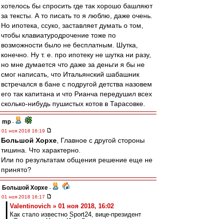
хотелось бы спросить где так хорошо башляют
за тексты. А то писать то я люблю, даже очень.
Но ипотека, ссуко, заставляет думать о том,
чтобы клавиатуродрочение тоже по
возможности было не бесплатным. Шутка,
конечно. Ну т. е. про ипотеку не шутка ни разу,
но мне думается что даже за деньги я бы не
смог написать, что Итальянский шабашник
встречался в бане с подругой детства назовем
его так капитана и что Рианча передушил всех
сколько-нибудь пушистых котов в Тарасовке.
mp
-
01 ноя 2018 16:19
Большой Хорхе
, Главное с другой стороны
тишина. Что характерно.
Или по результатам общения решение еще не
принято?
Большой Хорхе
-
01 ноя 2018 16:17
Valentinovich » 01 ноя 2018, 16:02
Как стало известно Sport24, вице-президент