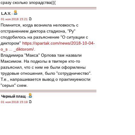
сразу сколько злорадства(((
L.А.V.
-
01 ноя 2018 15:21
Помнится, когда возникла неловкость с
отстранением диктора стадиона, "Ру"
сподобилось на разъяснение "О ситуации с
диктором"
https://spartak.com/news/2018-10-04-
o_s ... _diktorom/
.
Владимира "Макса" Орлова там назвали
Максимом. На подколы в твитере кто-то
разъяснил, что с ним не были оформлены
трудовые отношения, было "сотрудничество".
Т.е., напрашивается вывод о практикуемости
"серых" схем.
Черный плащ
-
01 ноя 2018 15:19
Чувствую, благодаря менеджменту Спартаку, у
PwC еще не один новый кейс появится)
ЗЫ: кста, в самой структуре Лукойла тоже
бывали неурядицы с конторами, которые