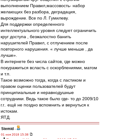
выполнением Правил,массовость- набор
желающих без разбора, деградация,
вырождение. Все по Л. Гумилеву.
Для поддержки определенного
интеллектуального уровня следует ограничить
круг доступа , безжалостно банить
нарушителей Правил, с отлучением после
повторного нарушения. « лучше меньше , да
лучше».
В интернете без числа сайтов, где можно
покуражиться всласть с оскорблениями, матом
и т.п.
Такое возможно тогда, когда с ластиком и
правом оценки пользователей будут
принципиальные и неравнодушные
сотрудники. Ведь такое было где- то до 2009/10
г.г.. ещё не поздно вспомнить и вернуться к
истокам.
ЯТД.
Stemid
-
01 ноя 2018 15:38