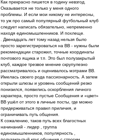
Как прекрасно пишется в годину невзгод.
Оказывается не только у меня одного
проблемы. И если мои никому не интересны,
то уж про самый популярный футбольный клуб
следует написать обязательно, непременно
находя единомышленников. И похлеще.
. Двенадцать лет тому назад нельзя было
просто зарегистрироваться на ВВ - нужны были
рекомендации старожил, точные координаты
почтового ящика и т.п. Это был полузакрытый
клуб, каждое трезвое мнение скрупулезно
рассматривалось и оценивалось мэтрами ВВ.
Имелась своего рода пассионарность. А затем
открыли шлюзы и уровень сообщений резко
понизился, появились оскорбления личного
характера, просто пустые Сообщения и «цвет»
ВВ ушёл от этого в личные посты, где можно
придерживаться правил приличия, и
ограничивать путь общения.
К сожалению, таков путь всех благостных
начинаний - лидер , группа
единомышленников, популярность ,
полузакрытый круг общения с строгим