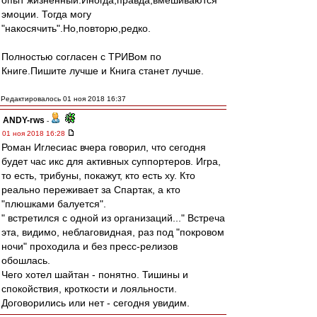
опыт жизненный.Иногда,правда,вмешиваются
эмоции. Тогда могу
"накосячить".Но,повторю,редко.
Полностью согласен с ТРИВом по
Книге.Пишите лучше и Книга станет лучше.
Редактировалось 01 ноя 2018 16:37
ANDY-rws
-
01 ноя 2018 16:28
Роман Иглесиас вчера говорил, что сегодня
будет час икс для активных суппортеров. Игра,
то есть, трибуны, покажут, кто есть ху. Кто
реально переживает за Спартак, а кто
"плюшками балуется".
" встретился с одной из организаций..." Встреча
эта, видимо, неблаговидная, раз под "покровом
ночи" проходила и без пресс-релизов
обошлась.
Чего хотел шайтан - понятно. Тишины и
спокойствия, кроткости и лояльности.
Договорились или нет - сегодня увидим.