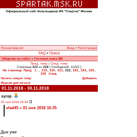
Официальный сайт болельщиков ФК "Спартак" Москва
Полная версия
Вход
•
Регистрация
FAQ
•
Поиск
Общение на сайте
Гостевая книга ВВ
»
Пред. тема
|
След. тема
Страница
222
из
226
[ Сообщений: 11262 ]
На страницу
Пред.
1
...
219
,
220
,
221
,
222
,
223
,
224
,
225
,
226
След.
Начать новую тему
Добавить
Версия для печати
01.11.2018 - 30.11.2018
syrop
-
01 ноя 2018 16:39
vlad45 » 01 ноя 2018 16:35
Дык уже