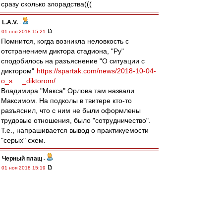
сразу сколько злорадства(((
L.А.V.
-
01 ноя 2018 15:21
Помнится, когда возникла неловкость с
отстранением диктора стадиона, "Ру"
сподобилось на разъяснение "О ситуации с
диктором"
https://spartak.com/news/2018-10-04-
o_s ... _diktorom/
.
Владимира "Макса" Орлова там назвали
Максимом. На подколы в твитере кто-то
разъяснил, что с ним не были оформлены
трудовые отношения, было "сотрудничество".
Т.е., напрашивается вывод о практикуемости
"серых" схем.
Черный плащ
-
01 ноя 2018 15:19
Чувствую, благодаря менеджменту Спартаку, у
PwC еще не один новый кейс появится)
ЗЫ: кста, в самой структуре Лукойла тоже
бывали неурядицы с конторами, которые