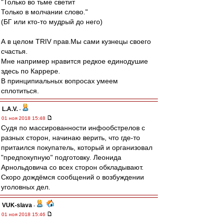
"Только во тьме светит
Только в молчании слово."
(БГ или кто-то мудрый до него)
А в целом TRIV прав.Мы сами кузнецы своего
счастья.
Мне например нравится редкое единодушие
здесь по Каррере.
В принципиальных вопросах умеем
сплотиться.
L.А.V.
-
01 ноя 2018 15:48
Судя по массированности инфообстрелов с
разных сторон, начинаю верить, что где-то
притаился покупатель, который и организовал
"предпокупную" подготовку. Леонида
Арнольдовича со всех сторон обкладывают.
Скоро дождёмся сообщений о возбуждении
уголовных дел.
VUK-slava
-
01 ноя 2018 15:46