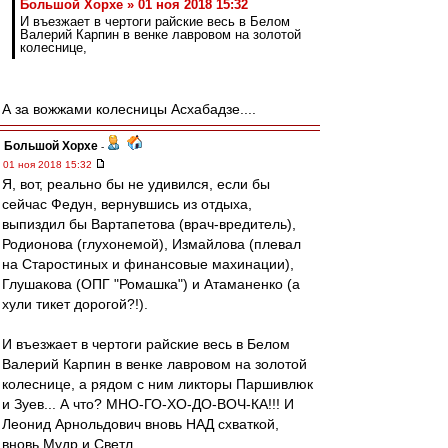
Большой Хорхе » 01 ноя 2018 15:32
И въезжает в чертоги райские весь в Белом
Валерий Карпин в венке лавровом на золотой
колеснице,
А за вожжами колесницы Асхабадзе....
Большой Хорхе
-
01 ноя 2018 15:32
Я, вот, реально бы не удивился, если бы
сейчас Федун, вернувшись из отдыха,
выпиздил бы Вартапетова (врач-вредитель),
Родионова (глухонемой), Измайлова (плевал
на Старостиных и финансовые махинации),
Глушакова (ОПГ "Ромашка") и Атаманенко (а
хули тикет дорогой?!).
И въезжает в чертоги райские весь в Белом
Валерий Карпин в венке лавровом на золотой
колеснице, а рядом с ним ликторы Паршивлюк
и Зуев... А что? МНО-ГО-ХО-ДО-ВОЧ-КА!!! И
Леонид Арнольдович вновь НАД схваткой,
вновь Мудр и Светл...