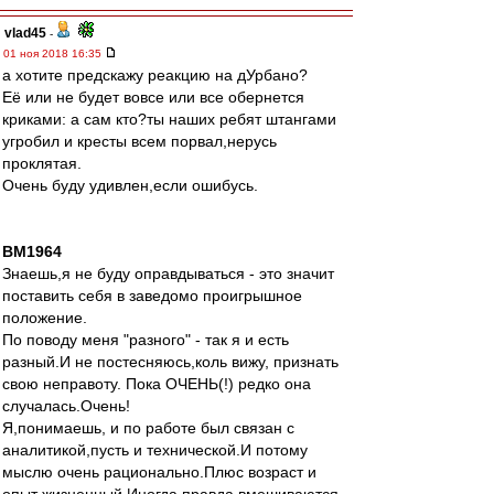
vlad45
-
01 ноя 2018 16:35
а хотите предскажу реакцию на дУрбано?
Её или не будет вовсе или все обернется
криками: а сам кто?ты наших ребят штангами
угробил и кресты всем порвал,нерусь
проклятая.
Очень буду удивлен,если ошибусь.
BM1964
Знаешь,я не буду оправдываться - это значит
поставить себя в заведомо проигрышное
положение.
По поводу меня "разного" - так я и есть
разный.И не постесняюсь,коль вижу, признать
свою неправоту. Пока ОЧЕНЬ(!) редко она
случалась.Очень!
Я,понимаешь, и по работе был связан с
аналитикой,пусть и технической.И потому
мыслю очень рационально.Плюс возраст и