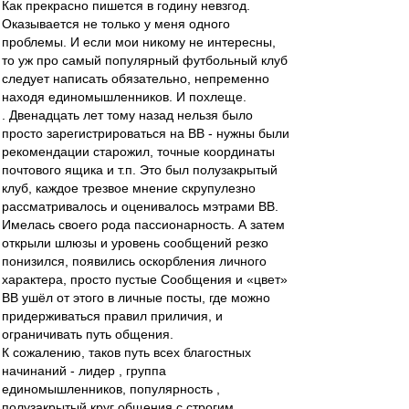
Как прекрасно пишется в годину невзгод.
Оказывается не только у меня одного
проблемы. И если мои никому не интересны,
то уж про самый популярный футбольный клуб
следует написать обязательно, непременно
находя единомышленников. И похлеще.
. Двенадцать лет тому назад нельзя было
просто зарегистрироваться на ВВ - нужны были
рекомендации старожил, точные координаты
почтового ящика и т.п. Это был полузакрытый
клуб, каждое трезвое мнение скрупулезно
рассматривалось и оценивалось мэтрами ВВ.
Имелась своего рода пассионарность. А затем
открыли шлюзы и уровень сообщений резко
понизился, появились оскорбления личного
характера, просто пустые Сообщения и «цвет»
ВВ ушёл от этого в личные посты, где можно
придерживаться правил приличия, и
ограничивать путь общения.
К сожалению, таков путь всех благостных
начинаний - лидер , группа
единомышленников, популярность ,
полузакрытый круг общения с строгим