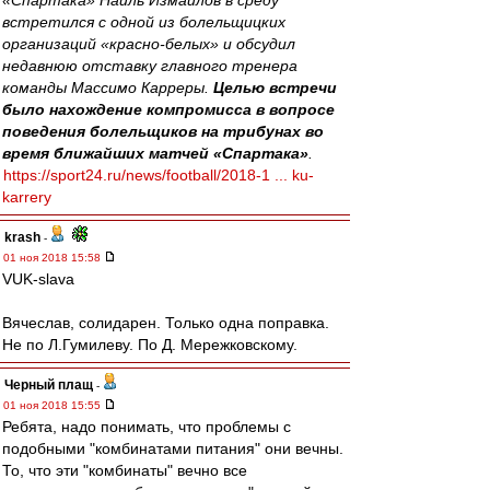
«Спартака» Наиль Измайлов в среду
встретился с одной из болельщицких
организаций «красно-белых» и обсудил
недавнюю отставку главного тренера
команды Массимо Карреры.
Целью встречи
было нахождение компромисса в вопросе
поведения болельщиков на трибунах во
время ближайших матчей «Спартака»
.
https://sport24.ru/news/football/2018-1 ... ku-
karrery
krash
-
01 ноя 2018 15:58
VUK-slava
Вячеслав, солидарен. Только одна поправка.
Не по Л.Гумилеву. По Д. Мережковскому.
Черный плащ
-
01 ноя 2018 15:55
Ребята, надо понимать, что проблемы с
подобными "комбинатами питания" они вечны.
То, что эти "комбинаты" вечно все