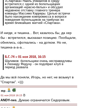
«Спартака» Наиль Измайлов в среду
встретился с одной из болельщицких
организаций «красно-белых» и обсудил
недавнюю отставку главного тренера
команды Массимо Карреры. Целью встречи
было нахождение компромисса в вопросе
поведения болельщиков на трибунах во
время ближайших матчей «Спартака».
И нигде, и тишина... Вот, казалось бы, да хер
бы - встретился, высказал позицию. Пообщали,
обнялись, сфоткались - на дотком. Но не,
тишина-а-а-а...
Б.Г.-74 » 01 ноя 2018, 16:15
Шалимов: болельщики очень несправедливы
к Леониду Федуну - он подобрал клуб в
период развала
Да мы всё поняли, Игорь, но нет, не возьмут в
"Спартак". =)))
mp
-
01 ноя 2018 16:15
ANDY-rws
, Думаю ограничатся Сидоровым.