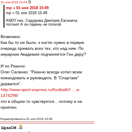
01 ноя 2018 16:04
mp » 01 ноя 2018 15:49
mp » 01 ноя 2018 15:49
ANDY-rws, Сидорова Дмитрия Евгенича
погонят.А он парень не плохой.
Возможно.
Как бы то ни было, к ногтю нужно в первую
очередь прижать всех тех, кто над ним. По
иерархии Академия подчиняется Ген.диру?
И по Рианчо:
Олег Саленко: "Рианчо всегда хотел всем
командовать и руководить. В "Спартаке"
дорвался".
http://www.sport-express.ru/football/rf ... a-
1474298/
это в общем-то чувствуется... потому и не
приятен
Редактировалось 01 ноя 2018 16:08
ЩукаСМ
-