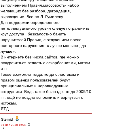
выполнением Правил,массовость- набор
желающих без разбора, деградация,
вырождение. Все по Л. Гумилеву.
Для поддержки определенного
интеллектуального уровня следует ограничить
круг доступа , безжалостно банить
нарушителей Правил, с отлучением после
повторного нарушения. « лучше меньше , да
лучше».
В интернете без числа сайтов, где можно
покуражиться всласть с оскорблениями, матом
и т.п.
Такое возможно тогда, когда с ластиком и
правом оценки пользователей будут
принципиальные и неравнодушные
сотрудники. Ведь такое было где- то до 2009/10
г.г.. ещё не поздно вспомнить и вернуться к
истокам.
ЯТД.
Stemid
-
01 ноя 2018 15:38