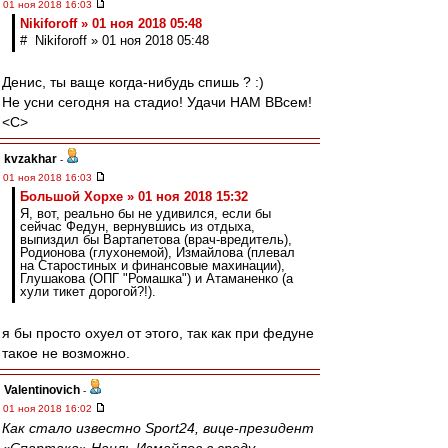
01 ноя 2018 16:03
Nikiforoff » 01 ноя 2018 05:48
# Nikiforoff » 01 ноя 2018 05:48
Денис, ты ваще когда-нибудь спишь ? :)
Не усни сегодня на стадио! Удачи НАМ ВВсем!
<C>
kvzakhar
-
01 ноя 2018 16:03
Большой Хорхе » 01 ноя 2018 15:32
Я, вот, реально бы не удивился, если бы
сейчас Федун, вернувшись из отдыха,
выпиздил бы Вартапетова (врач-вредитель),
Родионова (глухонемой), Измайлова (плевал
на Старостиных и финансовые махинации),
Глушакова (ОПГ "Ромашка") и Атаманенко (а
хули тикет дорогой?!).
я бы просто охуел от этого, так как при федуне
такое не возможно.
Valentinovich
-
01 ноя 2018 16:02
Как стало известно Sport24, вице-президент