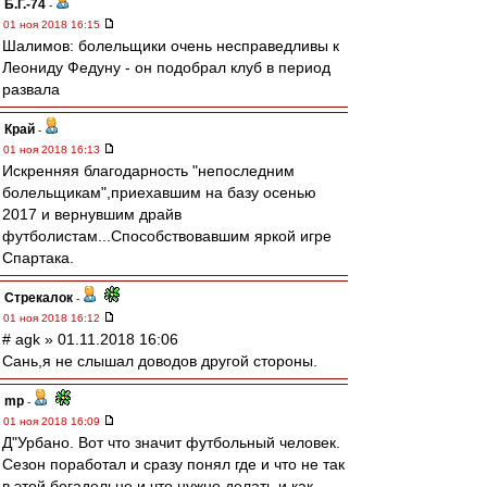
Б.Г.-74
-
01 ноя 2018 16:15
Шалимов: болельщики очень несправедливы к
Леониду Федуну - он подобрал клуб в период
развала
Край
-
01 ноя 2018 16:13
Искренняя благодарность "непоследним
болельщикам",приехавшим на базу осенью
2017 и вернувшим драйв
футболистам...Способствовавшим яркой игре
Спартака.
Стрекалок
-
01 ноя 2018 16:12
# agk » 01.11.2018 16:06
Сань,я не слышал доводов другой стороны.
mp
-
01 ноя 2018 16:09
Д"Урбано. Вот что значит футбольный человек.
Сезон поработал и сразу понял где и что не так
в этой богадельне и что нужно делать и как