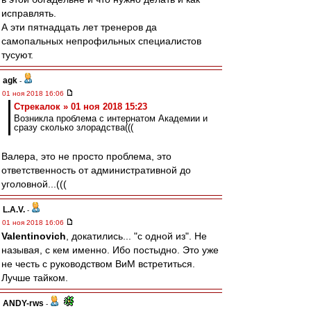
исправлять.
А эти пятнадцать лет тренеров да
самопальных непрофильных специалистов
тусуют.
agk
-
01 ноя 2018 16:06
Стрекалок » 01 ноя 2018 15:23
Возникла проблема с интернатом Академии и
сразу сколько злорадства(((
Валера, это не просто проблема, это
ответственность от административной до
уголовной...(((
L.А.V.
-
01 ноя 2018 16:06
Valentinovich
, докатились... "с одной из". Не
называя, с кем именно. Ибо постыдно. Это уже
не честь с руководством ВиМ встретиться.
Лучше тайком.
ANDY-rws
-