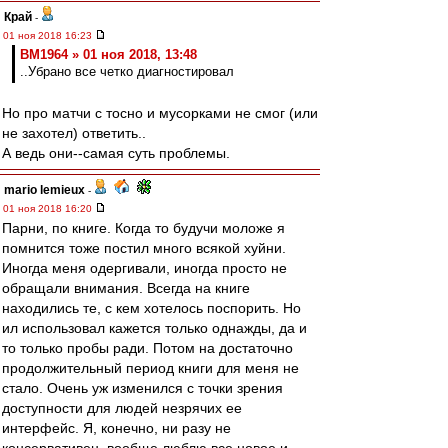
Край
-
01 ноя 2018 16:23
BM1964 » 01 ноя 2018, 13:48
..Убрано все четко диагностировал
Но про матчи с тосно и мусорками не смог (или
не захотел) ответить..
А ведь они--самая суть проблемы.
mario lemieux
-
01 ноя 2018 16:20
Парни, по книге. Когда то будучи моложе я
помнится тоже постил много всякой хуйни.
Иногда меня одергивали, иногда просто не
обращали внимания. Всегда на книге
находились те, с кем хотелось поспорить. Но
ил использовал кажется только однажды, да и
то только пробы ради. Потом на достаточно
продолжительный период книги для меня не
стало. Очень уж изменился с точки зрения
доступности для людей незрячих ее
интерфейс. Я, конечно, ни разу не