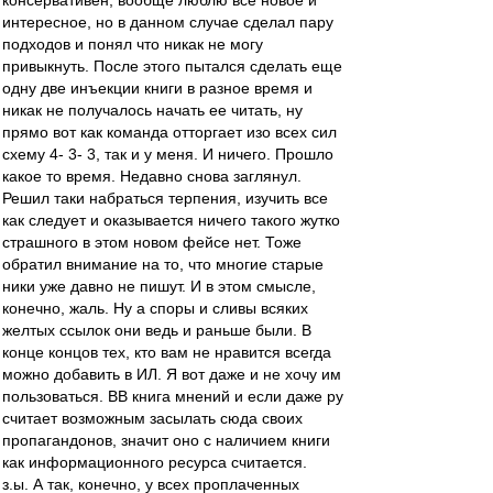
консервативен, вообще люблю все новое и
интересное, но в данном случае сделал пару
подходов и понял что никак не могу
привыкнуть. После этого пытался сделать еще
одну две инъекции книги в разное время и
никак не получалось начать ее читать, ну
прямо вот как команда отторгает изо всех сил
схему 4- 3- 3, так и у меня. И ничего. Прошло
какое то время. Недавно снова заглянул.
Решил таки набраться терпения, изучить все
как следует и оказывается ничего такого жутко
страшного в этом новом фейсе нет. Тоже
обратил внимание на то, что многие старые
ники уже давно не пишут. И в этом смысле,
конечно, жаль. Ну а споры и сливы всяких
желтых ссылок они ведь и раньше были. В
конце концов тех, кто вам не нравится всегда
можно добавить в ИЛ. Я вот даже и не хочу им
пользоваться. ВВ книга мнений и если даже ру
считает возможным засылать сюда своих
пропагандонов, значит оно с наличием книги
как информационного ресурса считается.
з.ы. А так, конечно, у всех проплаченных