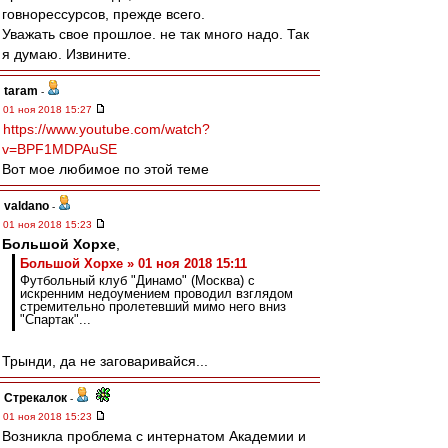
говнорессурсов, прежде всего.
Уважать свое прошлое. не так много надо. Так
я думаю. Извините.
taram
-
01 ноя 2018 15:27
https://www.youtube.com/watch?
v=BPF1MDPAuSE
Вот мое любимое по этой теме
valdano
-
01 ноя 2018 15:23
Большой Хорхе
,
Большой Хорхе » 01 ноя 2018 15:11
Футбольный клуб "Динамо" (Москва) с
искренним недоумением проводил взглядом
стремительно пролетевший мимо него вниз
"Спартак"...
Трынди, да не заговаривайся...
Стрекалок
-
01 ноя 2018 15:23
Возникла проблема с интернатом Академии и