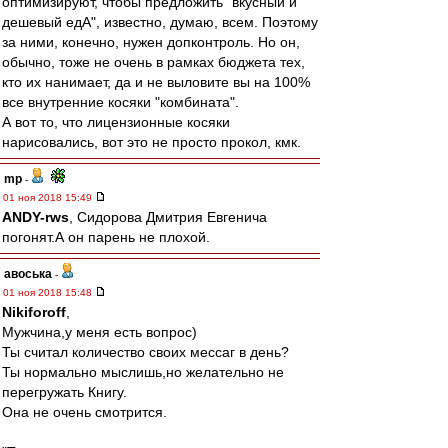
оптимизируют, чтобы предложить "вкусный и
дешевый едА", известно, думаю, всем. Поэтому
за ними, конечно, нужен допконтроль. Но он,
обычно, тоже не очень в рамках бюджета тех,
кто их нанимает, да и не выловите вы на 100%
все внутренние косяки "комбината".
А вот то, что лицензионные косяки
нарисовались, вот это не просто прокол, кмк.
mp
-
01 ноя 2018 15:49
ANDY-rws
, Сидорова Дмитрия Евгенича
погонят.А он парень не плохой.
авоська
-
01 ноя 2018 15:48
Nikiforoff
,
Мужчина,у меня есть вопрос)
Ты считал количество своих мессаг в день?
Ты нормально мыслишь,но желательно не
перегружать Книгу.
Она не очень смотрится.