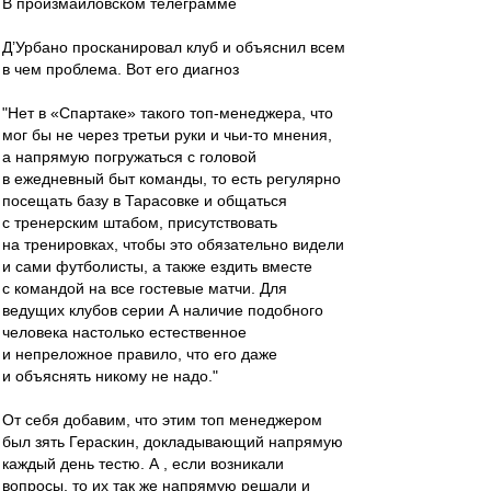
В произмайловском телеграмме
Д’Урбано просканировал клуб и объяснил всем
в чем проблема. Вот его диагноз
"Нет в «Спартаке» такого топ-менеджера, что
мог бы не через третьи руки и чьи-то мнения,
а напрямую погружаться с головой
в ежедневный быт команды, то есть регулярно
посещать базу в Тарасовке и общаться
с тренерским штабом, присутствовать
на тренировках, чтобы это обязательно видели
и сами футболисты, а также ездить вместе
с командой на все гостевые матчи. Для
ведущих клубов серии А наличие подобного
человека настолько естественное
и непреложное правило, что его даже
и объяснять никому не надо."
От себя добавим, что этим топ менеджером
был зять Гераскин, докладывающий напрямую
каждый день тестю. А , если возникали
вопросы, то их так же напрямую решали и