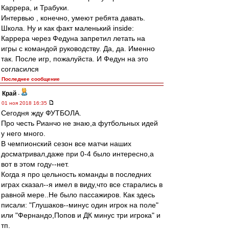
Каррера, и Трабуки.
Интервью , конечно, умеют ребята давать.
Школа. Ну и как факт маленький inside:
Каррера через Федуна запретил летать на
игры с командой руководству. Да, да. Именно
так. После игр, пожалуйста. И Федун на это
согласился
Последнее сообщение
Край
-
01 ноя 2018 16:35
Сегодня жду ФУТБОЛА.
Про честь Рианчо не знаю,а футбольных идей
у него много.
В чемпионский сезон все матчи наших
досматривал,даже при 0-4 было интересно,а
вот в этом году--нет.
Когда я про цельность команды в последних
играх сказал--я имел в виду,что все старались в
равной мере..Не было пассажиров. Как здесь
писали: "Глушаков--минус один игрок на поле"
или "Фернандо,Попов и ДК минус три игрока" и
тп.