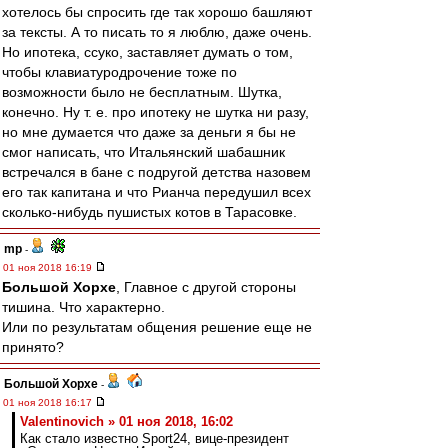
хотелось бы спросить где так хорошо башляют
за тексты. А то писать то я люблю, даже очень.
Но ипотека, ссуко, заставляет думать о том,
чтобы клавиатуродрочение тоже по
возможности было не бесплатным. Шутка,
конечно. Ну т. е. про ипотеку не шутка ни разу,
но мне думается что даже за деньги я бы не
смог написать, что Итальянский шабашник
встречался в бане с подругой детства назовем
его так капитана и что Рианча передушил всех
сколько-нибудь пушистых котов в Тарасовке.
mp
-
01 ноя 2018 16:19
Большой Хорхе
, Главное с другой стороны
тишина. Что характерно.
Или по результатам общения решение еще не
принято?
Большой Хорхе
-
01 ноя 2018 16:17
Valentinovich » 01 ноя 2018, 16:02
Как стало известно Sport24, вице-президент