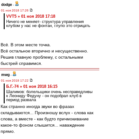
dodge
-
01 ноя 2018 17:26
VVT5 » 01 ноя 2018 17:18
Ничего не меняет- структура управления
клубом у нас не фонтан, глупо это отрицать
Всё. В этом месте точка.
Всё остальное вторично и несущественно.
Решив главную проблему, с остальными
быстрей справимся.
mwg
-
01 ноя 2018 17:22
Б.Г.-74 » 01 ноя 2018 16:15
Шалимов: болельщики очень несправедливы
к Леониду Федуну - он подобрал клуб в
период развала
Как странно иногда звуки во фразах
складываются... Произношу вслух - слова как
слова, а вместе - как будто причмокивание
какое-то фоном слышится... наваждение
прямо.