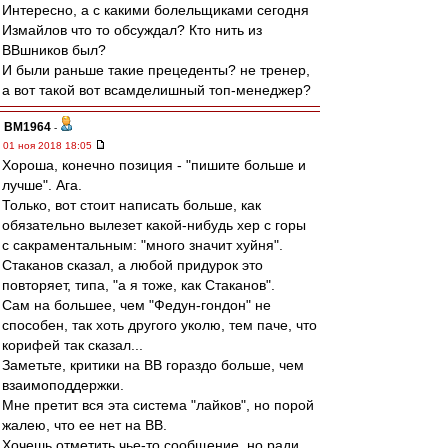
Интересно, а с какими болельщиками сегодня
Измайлов что то обсуждал? Кто нить из
ВВшников был?
И были раньше такие прецеденты? не тренер,
а вот такой вот всамделишный топ-менеджер?
BM1964
-
01 ноя 2018 18:05
Хороша, конечно позиция - "пишите больше и
лучше". Ага.
Только, вот стоит написать больше, как
обязательно вылезет какой-нибудь хер с горы
с сакраментальным: "много значит хуйня".
Стаканов сказал, а любой придурок это
повторяет, типа, "а я тоже, как Стаканов".
Сам на большее, чем "Федун-гондон" не
способен, так хоть другого уколю, тем паче, что
корифей так сказал...
Заметьте, критики на ВВ гораздо больше, чем
взаимоподдержки.
Мне претит вся эта система "лайков", но порой
жалею, что ее нет на ВВ.
Хочешь отметить чье-то сообщение, но ради