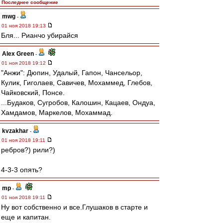
Последнее сообщение
mwg
-
01 ноя 2018 19:13
Бля... Рианчо убирайся
Alex Green
-
01 ноя 2018 19:12
"Анжи": Дюпин, Удалый, Гапон, Чансельор,
Кулик, Гиголаев, Савичев, Мохаммед, Глебов,
Чайковский, Понсе.
...Будаков, Сугробов, Калошин, Кацаев, Ондуа,
Хамдамов, Маркелов, Мохаммад.
kvzakhar
-
01 ноя 2018 19:11
ребров?) рили?)
4-3-3 опять?
mp
-
01 ноя 2018 19:11
Ну вот собственно и все.Глушаков в старте и
еще и капитан.