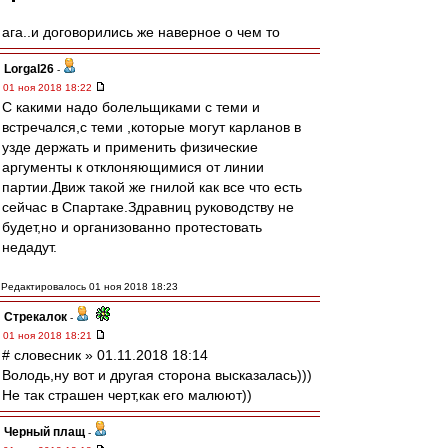
ага..и договорились же наверное о чем то
Lorgal26
-
01 ноя 2018 18:22
С какими надо болельщиками с теми и
встречался,с теми ,которые могут карланов в
узде держать и применить физические
аргументы к отклоняющимися от линии
партии.Движ такой же гнилой как все что есть
сейчас в Спартаке.Здравниц руководству не
будет,но и организованно протестовать
недадут.
Редактировалось 01 ноя 2018 18:23
Стрекалок
-
01 ноя 2018 18:21
# словесник » 01.11.2018 18:14
Володь,ну вот и другая сторона высказалась)))
Не так страшен черт,как его малюют))
Черный плащ
-