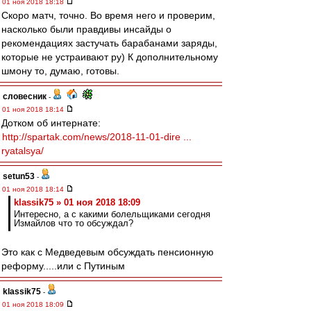
01 ноя 2018 18:18
Скоро матч, точно. Во время него и проверим,
насколько были правдивы инсайды о
рекомендациях застучать барабанами заряды,
которые не устраивают ру) К дополнительному
шмону то, думаю, готовы.
словесник
-
01 ноя 2018 18:14
Дотком об интернате:
http://spartak.com/news/2018-11-01-dire ...
ryatalsya/
setun53
-
01 ноя 2018 18:14
klassik75 » 01 ноя 2018 18:09
Интересно, а с какими болельщиками сегодня
Измайлов что то обсуждал?
Это как с Медведевым обсуждать пенсионную
реформу.....или с Путиным
klassik75
-
01 ноя 2018 18:09