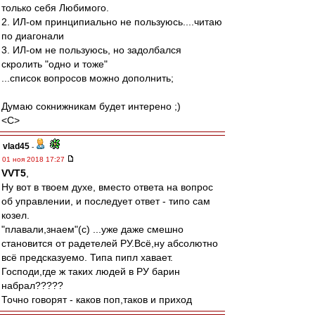
только себя Любимого.
2. ИЛ-ом принципиально не пользуюсь....читаю
по диагонали
3. ИЛ-ом не пользуюсь, но задолбался
скролить "одно и тоже"
...список вопросов можно дополнить;
Думаю сокнижникам будет интерено ;)
<C>
vlad45
-
01 ноя 2018 17:27
VVT5
,
Ну вот в твоем духе, вместо ответа на вопрос
об управлении, и последует ответ - типо сам
козел.
"плавали,знаем"(с) ...уже даже смешно
становится от радетелей РУ.Всё,ну абсолютно
всё предсказуемо. Типа пипл хавает.
Господи,где ж таких людей в РУ барин
набрал?????
Точно говорят - каков поп,таков и приход