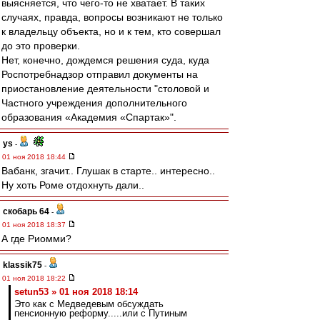
выясняется, что чего-то не хватает. В таких
случаях, правда, вопросы возникают не только
к владельцу объекта, но и к тем, кто совершал
до это проверки.
Нет, конечно, дождемся решения суда, куда
Роспотребнадзор отправил документы на
приостановление деятельности "столовой и
Частного учреждения дополнительного
образования «Академия «Спартак»".
ys
-
01 ноя 2018 18:44
Вабанк, згачит.. Глушак в старте.. интересно..
Ну хоть Роме отдохнуть дали..
скобарь 64
-
01 ноя 2018 18:37
А где Риомми?
klassik75
-
01 ноя 2018 18:22
setun53 » 01 ноя 2018 18:14
Это как с Медведевым обсуждать
пенсионную реформу.....или с Путиным