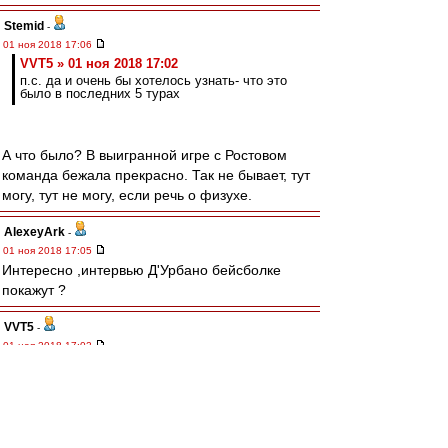
Stemid
-
01 ноя 2018 17:06
VVT5 » 01 ноя 2018 17:02
п.с. да и очень бы хотелось узнать- что это
было в последних 5 турах
А что было? В выигранной игре с Ростовом
команда бежала прекрасно. Так не бывает, тут
могу, тут не могу, если речь о физухе.
AlexeyArk
-
01 ноя 2018 17:05
Интересно ,интервью Д'Урбано бейсболке
покажут ?
VVT5
-
01 ноя 2018 17:02
kvzakhar » 01 ноя 2018 16:44
уж от кого, а от тебя не ожидал... :D
Слушай, ну еще полгода -год назад помощники
Карреры здесь проклинались и именовались