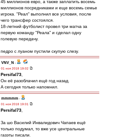
45 миллионов евро, а также заплатить восемь
миллионов посредниками и еще восемь семье
игрока. "Реал" выполнил все условия, после
чего трансфер состоялся.
18-летний футболист провел три матча за
первую команду "Реала" и сделал одну
голевую передачу.
педро с луаном пустили скупую слезу.
VNV_N
-
01 ноя 2018 19:02
Persifal73
,
Он её разоблачил ещё год назад.
А сегодня только напомнил.
mmmmm
-
01 ноя 2018 19:01
Persifal73
,
За шо Василий Инвалидович Чапаев ещё
только подумал, то вже усе центральные
газэты писали.