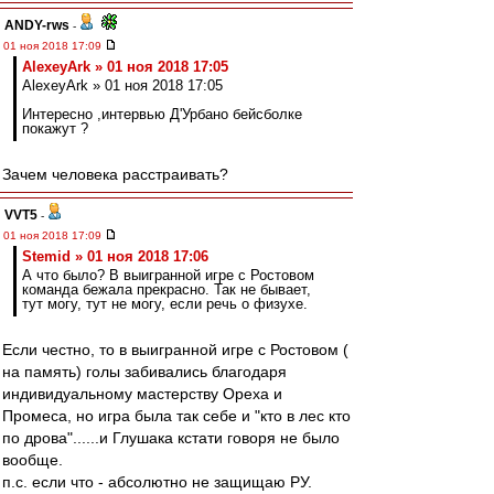
ANDY-rws
-
01 ноя 2018 17:09
AlexeyArk » 01 ноя 2018 17:05
AlexeyArk » 01 ноя 2018 17:05
Интересно ,интервью Д'Урбано бейсболке
покажут ?
Зачем человека расстраивать?
VVT5
-
01 ноя 2018 17:09
Stemid » 01 ноя 2018 17:06
А что было? В выигранной игре с Ростовом
команда бежала прекрасно. Так не бывает,
тут могу, тут не могу, если речь о физухе.
Если честно, то в выигранной игре с Ростовом (
на память) голы забивались благодаря
индивидуальному мастерству Ореха и
Промеса, но игра была так себе и "кто в лес кто
по дрова"......и Глушака кстати говоря не было
вообще.
п.с. если что - абсолютно не защищаю РУ.