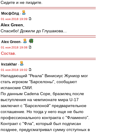
Сидите и не пиздите.
МосфОлд
-
01 ноя 2018 19:09
Alex Green
,
Спасибо! Дожили до Глушакова...
Alex Green
-
01 ноя 2018 19:08
Состав
.
kvzakhar
-
01 ноя 2018 19:02
Нападающий "Реала" Винисиус Жуниор мог
стать игроком "Барселоны", сообщают
испанские СМИ.
По данным Cadena Cope, бразилец после
выступления на чемпионате мира U-17
заключил с "Барселоной" предварительное
соглашение. Но тогда у него еще не было
профессионального контракта с "Фламенго".
Контракт с "Фла", который был подписан
позднее, предусматривал сумму отступных в