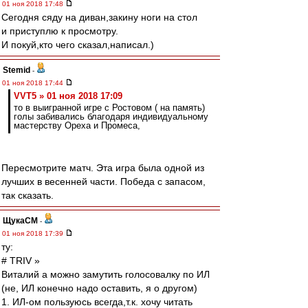
01 ноя 2018 17:48
Сегодня сяду на диван,закину ноги на стол
и приступлю к просмотру.
И покуй,кто чего сказал,написал.)
Stemid
-
01 ноя 2018 17:44
VVT5 » 01 ноя 2018 17:09
то в выигранной игре с Ростовом ( на память)
голы забивались благодаря индивидуальному
мастерству Ореха и Промеса,
Пересмотрите матч. Эта игра была одной из
лучших в весенней части. Победа с запасом,
так сказать.
ЩукаСМ
-
01 ноя 2018 17:39
ту:
# TRIV »
Виталий а можно замутить голосовалку по ИЛ
(не, ИЛ конечно надо оставить, я о другом)
1. ИЛ-ом пользуюсь всегда,т.к. хочу читать