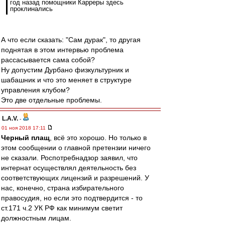
год назад помощники Карреры здесь
проклинались
А что если сказать: "Сам дурак", то другая
поднятая в этом интервью проблема
рассасывается сама собой?
Ну допустим Дурбано физкультурник и
шабашник и что это меняет в структуре
управления клубом?
Это две отдельные проблемы.
L.А.V.
-
01 ноя 2018 17:11
Черный плащ
, всё это хорошо. Но только в
этом сообщении о главной претензии ничего
не сказали. Роспотребнадзор заявил, что
интернат осуществлял деятельность без
соответствующих лицензий и разрешений. У
нас, конечно, страна избирательного
правосудия, но если это подтвердится - то
ст.171 ч.2 УК РФ как минимум светит
должностным лицам.