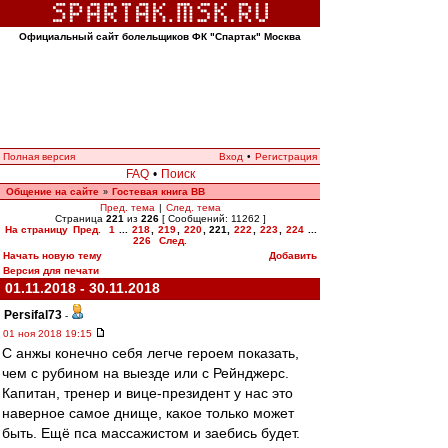
Официальный сайт болельщиков ФК "Спартак" Москва
Полная версия
Вход
•
Регистрация
FAQ
•
Поиск
Общение на сайте
Гостевая книга ВВ
»
Пред. тема
|
След. тема
Страница
221
из
226
[ Сообщений: 11262 ]
На страницу
Пред.
1
...
218
,
219
,
220
,
221
,
222
,
223
,
224
...
226
След.
Начать новую тему
Добавить
Версия для печати
01.11.2018 - 30.11.2018
Persifal73
-
01 ноя 2018 19:15
С анжы конечно себя легче героем показать,
чем с рубином на выезде или с Рейнджерс.
Капитан, тренер и вице-президент у нас это
наверное самое днище, какое только может
быть. Ещё пса массажистом и заебись будет.