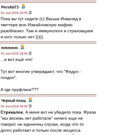
Persifal73
-
01 ноя 2018 18:55
Пока вы тут сидите (с) Васька Инвалид в
твиттере всю Измайловскую мафию
разоблачил. Там и иммунологи и страховщики
и кого только нет:)))))
mmmmm
-
01 ноя 2018 18:54
...и вот ещё что!
Тут вот многие утверждают, что "Федун -
гондон".
А где пруфлинк???
Черный плащ
-
01 ноя 2018 18:50
Стрекалок
, А меня вот не убедило пока. Фраза
"мы восемь лет работали" ничего еще не
говорит, не единичны случаи, когда что-то
долго работает и только после эксцесса