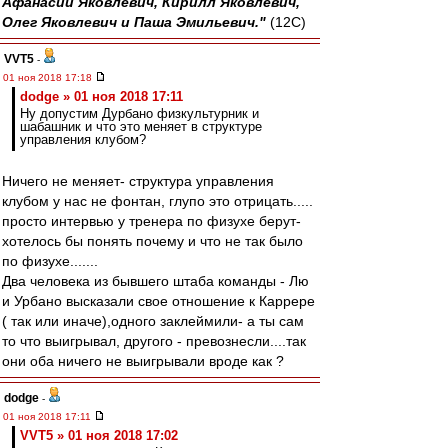
Афанасий Яковлевич, Кирилл Яковлевич,
Олег Яковлевич и Паша Эмильевич."
(12С)
VVT5
-
01 ноя 2018 17:18
dodge » 01 ноя 2018 17:11
Ну допустим Дурбано физкультурник и
шабашник и что это меняет в структуре
управления клубом?
Ничего не меняет- структура управления
клубом у нас не фонтан, глупо это отрицать.....
просто интервью у тренера по физухе берут-
хотелось бы понять почему и что не так было
по физухе.......
Два человека из бывшего штаба команды - Лю
и Урбано высказали свое отношение к Каррере
( так или иначе),одного заклеймили- а ты сам
то что выигрывал, другого - превознесли....так
они оба ничего не выигрывали вроде как ?
dodge
-
01 ноя 2018 17:11
VVT5 » 01 ноя 2018 17:02