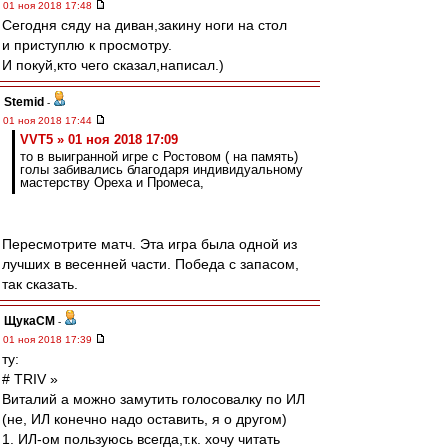
01 ноя 2018 17:48
Сегодня сяду на диван,закину ноги на стол
и приступлю к просмотру.
И покуй,кто чего сказал,написал.)
Stemid
-
01 ноя 2018 17:44
VVT5 » 01 ноя 2018 17:09
то в выигранной игре с Ростовом ( на память)
голы забивались благодаря индивидуальному
мастерству Ореха и Промеса,
Пересмотрите матч. Эта игра была одной из
лучших в весенней части. Победа с запасом,
так сказать.
ЩукаСМ
-
01 ноя 2018 17:39
ту:
# TRIV »
Виталий а можно замутить голосовалку по ИЛ
(не, ИЛ конечно надо оставить, я о другом)
1. ИЛ-ом пользуюсь всегда,т.к. хочу читать