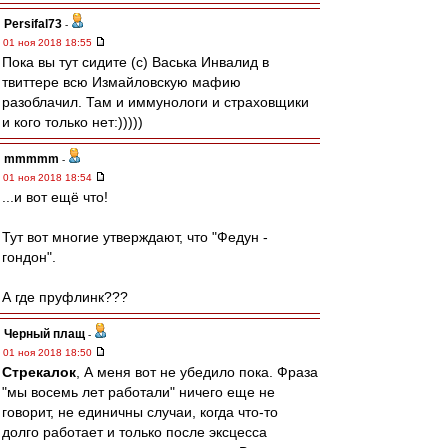
Persifal73
-
01 ноя 2018 18:55
Пока вы тут сидите (с) Васька Инвалид в
твиттере всю Измайловскую мафию
разоблачил. Там и иммунологи и страховщики
и кого только нет:)))))
mmmmm
-
01 ноя 2018 18:54
...и вот ещё что!
Тут вот многие утверждают, что "Федун -
гондон".
А где пруфлинк???
Черный плащ
-
01 ноя 2018 18:50
Стрекалок
, А меня вот не убедило пока. Фраза
"мы восемь лет работали" ничего еще не
говорит, не единичны случаи, когда что-то
долго работает и только после эксцесса