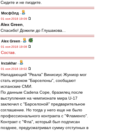
Сидите и не пиздите.
МосфОлд
-
01 ноя 2018 19:09
Alex Green
,
Спасибо! Дожили до Глушакова...
Alex Green
-
01 ноя 2018 19:08
Состав
.
kvzakhar
-
01 ноя 2018 19:02
Нападающий "Реала" Винисиус Жуниор мог
стать игроком "Барселоны", сообщают
испанские СМИ.
По данным Cadena Cope, бразилец после
выступления на чемпионате мира U-17
заключил с "Барселоной" предварительное
соглашение. Но тогда у него еще не было
профессионального контракта с "Фламенго".
Контракт с "Фла", который был подписан
позднее, предусматривал сумму отступных в