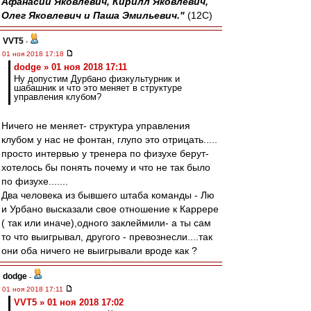
Афанасий Яковлевич, Кирилл Яковлевич,
Олег Яковлевич и Паша Эмильевич."
(12С)
VVT5
-
01 ноя 2018 17:18
dodge » 01 ноя 2018 17:11
Ну допустим Дурбано физкультурник и
шабашник и что это меняет в структуре
управления клубом?
Ничего не меняет- структура управления
клубом у нас не фонтан, глупо это отрицать.....
просто интервью у тренера по физухе берут-
хотелось бы понять почему и что не так было
по физухе.......
Два человека из бывшего штаба команды - Лю
и Урбано высказали свое отношение к Каррере
( так или иначе),одного заклеймили- а ты сам
то что выигрывал, другого - превознесли....так
они оба ничего не выигрывали вроде как ?
dodge
-
01 ноя 2018 17:11
VVT5 » 01 ноя 2018 17:02