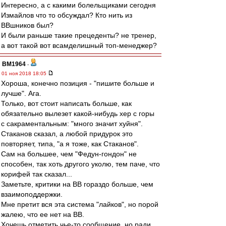
Интересно, а с какими болельщиками сегодня
Измайлов что то обсуждал? Кто нить из
ВВшников был?
И были раньше такие прецеденты? не тренер,
а вот такой вот всамделишный топ-менеджер?
BM1964
-
01 ноя 2018 18:05
Хороша, конечно позиция - "пишите больше и
лучше". Ага.
Только, вот стоит написать больше, как
обязательно вылезет какой-нибудь хер с горы
с сакраментальным: "много значит хуйня".
Стаканов сказал, а любой придурок это
повторяет, типа, "а я тоже, как Стаканов".
Сам на большее, чем "Федун-гондон" не
способен, так хоть другого уколю, тем паче, что
корифей так сказал...
Заметьте, критики на ВВ гораздо больше, чем
взаимоподдержки.
Мне претит вся эта система "лайков", но порой
жалею, что ее нет на ВВ.
Хочешь отметить чье-то сообщение, но ради