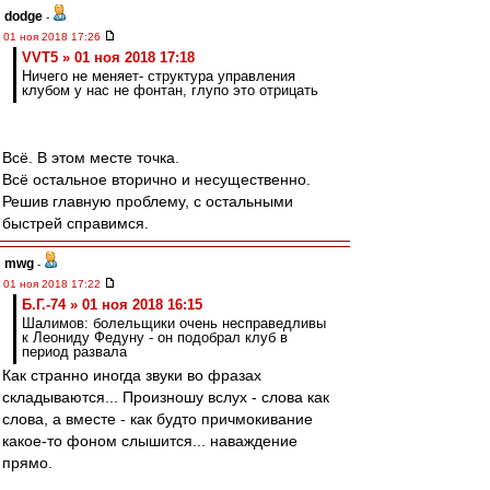
dodge
-
01 ноя 2018 17:26
VVT5 » 01 ноя 2018 17:18
Ничего не меняет- структура управления
клубом у нас не фонтан, глупо это отрицать
Всё. В этом месте точка.
Всё остальное вторично и несущественно.
Решив главную проблему, с остальными
быстрей справимся.
mwg
-
01 ноя 2018 17:22
Б.Г.-74 » 01 ноя 2018 16:15
Шалимов: болельщики очень несправедливы
к Леониду Федуну - он подобрал клуб в
период развала
Как странно иногда звуки во фразах
складываются... Произношу вслух - слова как
слова, а вместе - как будто причмокивание
какое-то фоном слышится... наваждение
прямо.