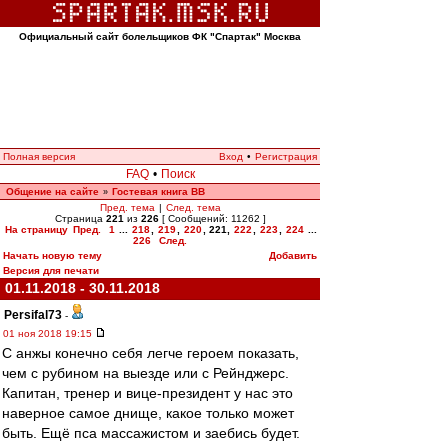
Официальный сайт болельщиков ФК "Спартак" Москва
Полная версия
Вход
•
Регистрация
FAQ
•
Поиск
Общение на сайте
Гостевая книга ВВ
»
Пред. тема
|
След. тема
Страница
221
из
226
[ Сообщений: 11262 ]
На страницу
Пред.
1
...
218
,
219
,
220
,
221
,
222
,
223
,
224
...
226
След.
Начать новую тему
Добавить
Версия для печати
01.11.2018 - 30.11.2018
Persifal73
-
01 ноя 2018 19:15
С анжы конечно себя легче героем показать,
чем с рубином на выезде или с Рейнджерс.
Капитан, тренер и вице-президент у нас это
наверное самое днище, какое только может
быть. Ещё пса массажистом и заебись будет.