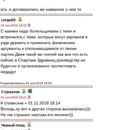
ага..и договорились же наверное о чем то
Lorgal26
-
01 ноя 2018 18:22
С какими надо болельщиками с теми и
встречался,с теми ,которые могут карланов в
узде держать и применить физические
аргументы к отклоняющимися от линии
партии.Движ такой же гнилой как все что есть
сейчас в Спартаке.Здравниц руководству не
будет,но и организованно протестовать
недадут.
Редактировалось 01 ноя 2018 18:23
Стрекалок
-
01 ноя 2018 18:21
# словесник » 01.11.2018 18:14
Володь,ну вот и другая сторона высказалась)))
Не так страшен черт,как его малюют))
Черный плащ
-