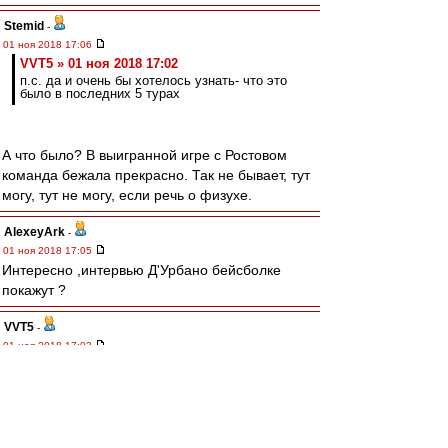
Stemid
-
01 ноя 2018 17:06
VVT5 » 01 ноя 2018 17:02
п.с. да и очень бы хотелось узнать- что это
было в последних 5 турах
А что было? В выигранной игре с Ростовом
команда бежала прекрасно. Так не бывает, тут
могу, тут не могу, если речь о физухе.
AlexeyArk
-
01 ноя 2018 17:05
Интересно ,интервью Д'Урбано бейсболке
покажут ?
VVT5
-
01 ноя 2018 17:02
kvzakhar » 01 ноя 2018 16:44
уж от кого, а от тебя не ожидал... :D
Слушай, ну еще полгода -год назад помощники
Карреры здесь проклинались и именовались