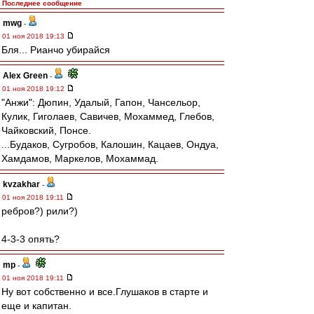
Последнее сообщение
mwg
-
01 ноя 2018 19:13
Бля... Рианчо убирайся
Alex Green
-
01 ноя 2018 19:12
"Анжи": Дюпин, Удалый, Гапон, Чансельор,
Кулик, Гиголаев, Савичев, Мохаммед, Глебов,
Чайковский, Понсе.
...Будаков, Сугробов, Калошин, Кацаев, Ондуа,
Хамдамов, Маркелов, Мохаммад.
kvzakhar
-
01 ноя 2018 19:11
ребров?) рили?)
4-3-3 опять?
mp
-
01 ноя 2018 19:11
Ну вот собственно и все.Глушаков в старте и
еще и капитан.