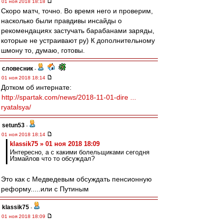
01 ноя 2018 18:18
Скоро матч, точно. Во время него и проверим,
насколько были правдивы инсайды о
рекомендациях застучать барабанами заряды,
которые не устраивают ру) К дополнительному
шмону то, думаю, готовы.
словесник
-
01 ноя 2018 18:14
Дотком об интернате:
http://spartak.com/news/2018-11-01-dire ...
ryatalsya/
setun53
-
01 ноя 2018 18:14
klassik75 » 01 ноя 2018 18:09
Интересно, а с какими болельщиками сегодня
Измайлов что то обсуждал?
Это как с Медведевым обсуждать пенсионную
реформу.....или с Путиным
klassik75
-
01 ноя 2018 18:09