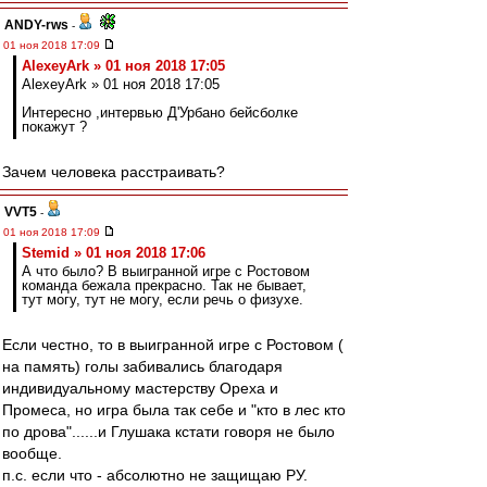
ANDY-rws
-
01 ноя 2018 17:09
AlexeyArk » 01 ноя 2018 17:05
AlexeyArk » 01 ноя 2018 17:05
Интересно ,интервью Д'Урбано бейсболке
покажут ?
Зачем человека расстраивать?
VVT5
-
01 ноя 2018 17:09
Stemid » 01 ноя 2018 17:06
А что было? В выигранной игре с Ростовом
команда бежала прекрасно. Так не бывает,
тут могу, тут не могу, если речь о физухе.
Если честно, то в выигранной игре с Ростовом (
на память) голы забивались благодаря
индивидуальному мастерству Ореха и
Промеса, но игра была так себе и "кто в лес кто
по дрова"......и Глушака кстати говоря не было
вообще.
п.с. если что - абсолютно не защищаю РУ.