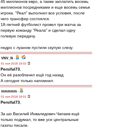
45 миллионов евро, а также заплатить восемь
миллионов посредниками и еще восемь семье
игрока. "Реал" выполнил все условия, после
чего трансфер состоялся.
18-летний футболист провел три матча за
первую команду "Реала" и сделал одну
голевую передачу.
педро с луаном пустили скупую слезу.
VNV_N
-
01 ноя 2018 19:02
Persifal73
,
Он её разоблачил ещё год назад.
А сегодня только напомнил.
mmmmm
-
01 ноя 2018 19:01
Persifal73
,
За шо Василий Инвалидович Чапаев ещё
только подумал, то вже усе центральные
газэты писали.