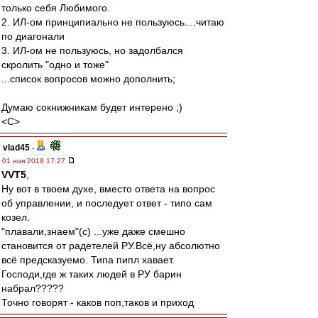
только себя Любимого.
2. ИЛ-ом принципиально не пользуюсь....читаю
по диагонали
3. ИЛ-ом не пользуюсь, но задолбался
скролить "одно и тоже"
...список вопросов можно дополнить;
Думаю сокнижникам будет интерено ;)
<C>
vlad45
-
01 ноя 2018 17:27
VVT5
,
Ну вот в твоем духе, вместо ответа на вопрос
об управлении, и последует ответ - типо сам
козел.
"плавали,знаем"(с) ...уже даже смешно
становится от радетелей РУ.Всё,ну абсолютно
всё предсказуемо. Типа пипл хавает.
Господи,где ж таких людей в РУ барин
набрал?????
Точно говорят - каков поп,таков и приход