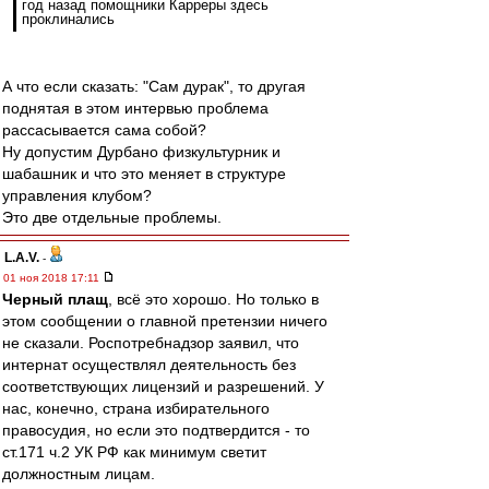
год назад помощники Карреры здесь
проклинались
А что если сказать: "Сам дурак", то другая
поднятая в этом интервью проблема
рассасывается сама собой?
Ну допустим Дурбано физкультурник и
шабашник и что это меняет в структуре
управления клубом?
Это две отдельные проблемы.
L.А.V.
-
01 ноя 2018 17:11
Черный плащ
, всё это хорошо. Но только в
этом сообщении о главной претензии ничего
не сказали. Роспотребнадзор заявил, что
интернат осуществлял деятельность без
соответствующих лицензий и разрешений. У
нас, конечно, страна избирательного
правосудия, но если это подтвердится - то
ст.171 ч.2 УК РФ как минимум светит
должностным лицам.