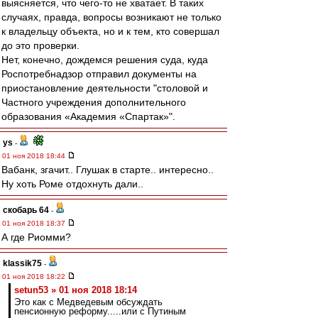
выясняется, что чего-то не хватает. В таких
случаях, правда, вопросы возникают не только
к владельцу объекта, но и к тем, кто совершал
до это проверки.
Нет, конечно, дождемся решения суда, куда
Роспотребнадзор отправил документы на
приостановление деятельности "столовой и
Частного учреждения дополнительного
образования «Академия «Спартак»".
ys
-
01 ноя 2018 18:44
Вабанк, згачит.. Глушак в старте.. интересно..
Ну хоть Роме отдохнуть дали..
скобарь 64
-
01 ноя 2018 18:37
А где Риомми?
klassik75
-
01 ноя 2018 18:22
setun53 » 01 ноя 2018 18:14
Это как с Медведевым обсуждать
пенсионную реформу.....или с Путиным