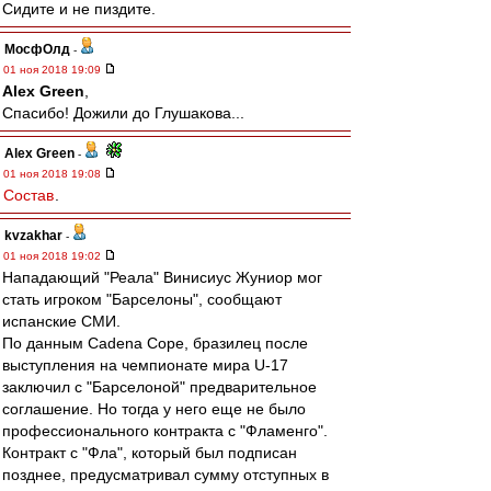
Сидите и не пиздите.
МосфОлд
-
01 ноя 2018 19:09
Alex Green
,
Спасибо! Дожили до Глушакова...
Alex Green
-
01 ноя 2018 19:08
Состав
.
kvzakhar
-
01 ноя 2018 19:02
Нападающий "Реала" Винисиус Жуниор мог
стать игроком "Барселоны", сообщают
испанские СМИ.
По данным Cadena Cope, бразилец после
выступления на чемпионате мира U-17
заключил с "Барселоной" предварительное
соглашение. Но тогда у него еще не было
профессионального контракта с "Фламенго".
Контракт с "Фла", который был подписан
позднее, предусматривал сумму отступных в