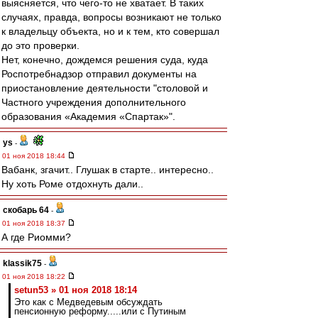
выясняется, что чего-то не хватает. В таких
случаях, правда, вопросы возникают не только
к владельцу объекта, но и к тем, кто совершал
до это проверки.
Нет, конечно, дождемся решения суда, куда
Роспотребнадзор отправил документы на
приостановление деятельности "столовой и
Частного учреждения дополнительного
образования «Академия «Спартак»".
ys
-
01 ноя 2018 18:44
Вабанк, згачит.. Глушак в старте.. интересно..
Ну хоть Роме отдохнуть дали..
скобарь 64
-
01 ноя 2018 18:37
А где Риомми?
klassik75
-
01 ноя 2018 18:22
setun53 » 01 ноя 2018 18:14
Это как с Медведевым обсуждать
пенсионную реформу.....или с Путиным