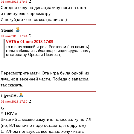
01 ноя 2018 17:48
Сегодня сяду на диван,закину ноги на стол
и приступлю к просмотру.
И покуй,кто чего сказал,написал.)
Stemid
-
01 ноя 2018 17:44
VVT5 » 01 ноя 2018 17:09
то в выигранной игре с Ростовом ( на память)
голы забивались благодаря индивидуальному
мастерству Ореха и Промеса,
Пересмотрите матч. Эта игра была одной из
лучших в весенней части. Победа с запасом,
так сказать.
ЩукаСМ
-
01 ноя 2018 17:39
ту:
# TRIV »
Виталий а можно замутить голосовалку по ИЛ
(не, ИЛ конечно надо оставить, я о другом)
1. ИЛ-ом пользуюсь всегда,т.к. хочу читать