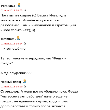
Persifal73
-
01 ноя 2018 18:55
Пока вы тут сидите (с) Васька Инвалид в
твиттере всю Измайловскую мафию
разоблачил. Там и иммунологи и страховщики
и кого только нет:)))))
mmmmm
-
01 ноя 2018 18:54
...и вот ещё что!
Тут вот многие утверждают, что "Федун -
гондон".
А где пруфлинк???
Черный плащ
-
01 ноя 2018 18:50
Стрекалок
, А меня вот не убедило пока. Фраза
"мы восемь лет работали" ничего еще не
говорит, не единичны случаи, когда что-то
долго работает и только после эксцесса