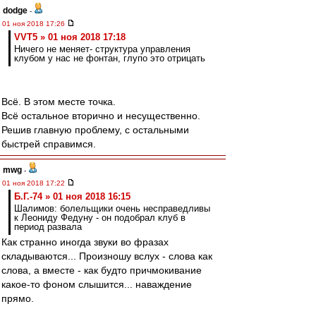
dodge
-
01 ноя 2018 17:26
VVT5 » 01 ноя 2018 17:18
Ничего не меняет- структура управления
клубом у нас не фонтан, глупо это отрицать
Всё. В этом месте точка.
Всё остальное вторично и несущественно.
Решив главную проблему, с остальными
быстрей справимся.
mwg
-
01 ноя 2018 17:22
Б.Г.-74 » 01 ноя 2018 16:15
Шалимов: болельщики очень несправедливы
к Леониду Федуну - он подобрал клуб в
период развала
Как странно иногда звуки во фразах
складываются... Произношу вслух - слова как
слова, а вместе - как будто причмокивание
какое-то фоном слышится... наваждение
прямо.