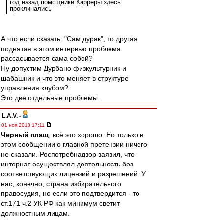
год назад помощники Карреры здесь
проклинались
А что если сказать: "Сам дурак", то другая
поднятая в этом интервью проблема
рассасывается сама собой?
Ну допустим Дурбано физкультурник и
шабашник и что это меняет в структуре
управления клубом?
Это две отдельные проблемы.
L.А.V.
-
01 ноя 2018 17:11
Черный плащ
, всё это хорошо. Но только в
этом сообщении о главной претензии ничего
не сказали. Роспотребнадзор заявил, что
интернат осуществлял деятельность без
соответствующих лицензий и разрешений. У
нас, конечно, страна избирательного
правосудия, но если это подтвердится - то
ст.171 ч.2 УК РФ как минимум светит
должностным лицам.