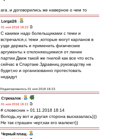
ага..и договорились же наверное о чем то
Lorgal26
-
01 ноя 2018 18:22
С какими надо болельщиками с теми и
встречался,с теми ,которые могут карланов в
узде держать и применить физические
аргументы к отклоняющимися от линии
партии.Движ такой же гнилой как все что есть
сейчас в Спартаке.Здравниц руководству не
будет,но и организованно протестовать
недадут.
Редактировалось 01 ноя 2018 18:23
Стрекалок
-
01 ноя 2018 18:21
# словесник » 01.11.2018 18:14
Володь,ну вот и другая сторона высказалась)))
Не так страшен черт,как его малюют))
Черный плащ
-