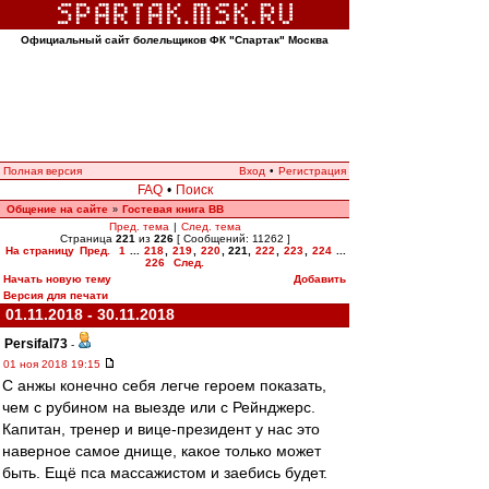
Официальный сайт болельщиков ФК "Спартак" Москва
Полная версия
Вход
•
Регистрация
FAQ
•
Поиск
Общение на сайте
Гостевая книга ВВ
»
Пред. тема
|
След. тема
Страница
221
из
226
[ Сообщений: 11262 ]
На страницу
Пред.
1
...
218
,
219
,
220
,
221
,
222
,
223
,
224
...
226
След.
Начать новую тему
Добавить
Версия для печати
01.11.2018 - 30.11.2018
Persifal73
-
01 ноя 2018 19:15
С анжы конечно себя легче героем показать,
чем с рубином на выезде или с Рейнджерс.
Капитан, тренер и вице-президент у нас это
наверное самое днище, какое только может
быть. Ещё пса массажистом и заебись будет.