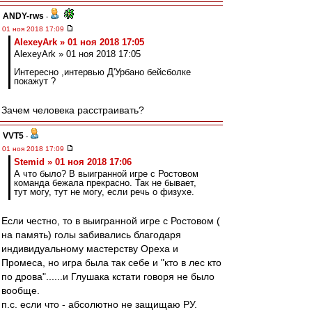
ANDY-rws
-
01 ноя 2018 17:09
AlexeyArk » 01 ноя 2018 17:05
AlexeyArk » 01 ноя 2018 17:05
Интересно ,интервью Д'Урбано бейсболке
покажут ?
Зачем человека расстраивать?
VVT5
-
01 ноя 2018 17:09
Stemid » 01 ноя 2018 17:06
А что было? В выигранной игре с Ростовом
команда бежала прекрасно. Так не бывает,
тут могу, тут не могу, если речь о физухе.
Если честно, то в выигранной игре с Ростовом (
на память) голы забивались благодаря
индивидуальному мастерству Ореха и
Промеса, но игра была так себе и "кто в лес кто
по дрова"......и Глушака кстати говоря не было
вообще.
п.с. если что - абсолютно не защищаю РУ.