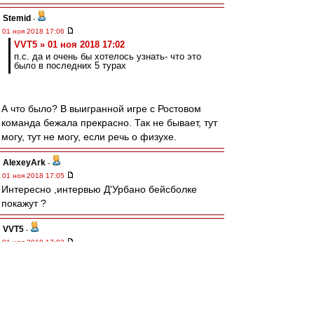
Stemid
-
01 ноя 2018 17:06
VVT5 » 01 ноя 2018 17:02
п.с. да и очень бы хотелось узнать- что это
было в последних 5 турах
А что было? В выигранной игре с Ростовом
команда бежала прекрасно. Так не бывает, тут
могу, тут не могу, если речь о физухе.
AlexeyArk
-
01 ноя 2018 17:05
Интересно ,интервью Д'Урбано бейсболке
покажут ?
VVT5
-
01 ноя 2018 17:02
kvzakhar » 01 ноя 2018 16:44
уж от кого, а от тебя не ожидал... :D
Слушай, ну еще полгода -год назад помощники
Карреры здесь проклинались и именовались