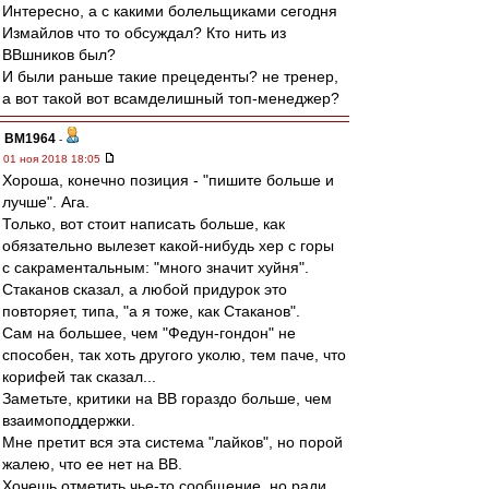
Интересно, а с какими болельщиками сегодня
Измайлов что то обсуждал? Кто нить из
ВВшников был?
И были раньше такие прецеденты? не тренер,
а вот такой вот всамделишный топ-менеджер?
BM1964
-
01 ноя 2018 18:05
Хороша, конечно позиция - "пишите больше и
лучше". Ага.
Только, вот стоит написать больше, как
обязательно вылезет какой-нибудь хер с горы
с сакраментальным: "много значит хуйня".
Стаканов сказал, а любой придурок это
повторяет, типа, "а я тоже, как Стаканов".
Сам на большее, чем "Федун-гондон" не
способен, так хоть другого уколю, тем паче, что
корифей так сказал...
Заметьте, критики на ВВ гораздо больше, чем
взаимоподдержки.
Мне претит вся эта система "лайков", но порой
жалею, что ее нет на ВВ.
Хочешь отметить чье-то сообщение, но ради