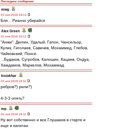
Последнее сообщение
mwg
-
01 ноя 2018 19:13
Бля... Рианчо убирайся
Alex Green
-
01 ноя 2018 19:12
"Анжи": Дюпин, Удалый, Гапон, Чансельор,
Кулик, Гиголаев, Савичев, Мохаммед, Глебов,
Чайковский, Понсе.
...Будаков, Сугробов, Калошин, Кацаев, Ондуа,
Хамдамов, Маркелов, Мохаммад.
kvzakhar
-
01 ноя 2018 19:11
ребров?) рили?)
4-3-3 опять?
mp
-
01 ноя 2018 19:11
Ну вот собственно и все.Глушаков в старте и
еще и капитан.