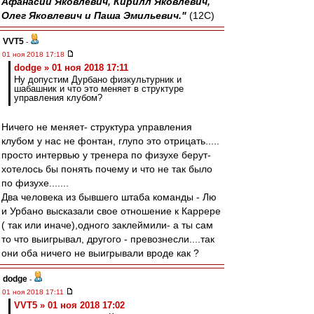
Афанасий Яковлевич, Кирилл Яковлевич,
Олег Яковлевич и Паша Эмильевич."
(12С)
VVT5
-
01 ноя 2018 17:18
dodge » 01 ноя 2018 17:11
Ну допустим Дурбано физкультурник и
шабашник и что это меняет в структуре
управления клубом?
Ничего не меняет- структура управления
клубом у нас не фонтан, глупо это отрицать.....
просто интервью у тренера по физухе берут-
хотелось бы понять почему и что не так было
по физухе.......
Два человека из бывшего штаба команды - Лю
и Урбано высказали свое отношение к Каррере
( так или иначе),одного заклеймили- а ты сам
то что выигрывал, другого - превознесли....так
они оба ничего не выигрывали вроде как ?
dodge
-
01 ноя 2018 17:11
VVT5 » 01 ноя 2018 17:02