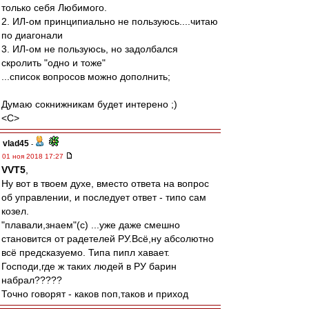
только себя Любимого.
2. ИЛ-ом принципиально не пользуюсь....читаю
по диагонали
3. ИЛ-ом не пользуюсь, но задолбался
скролить "одно и тоже"
...список вопросов можно дополнить;
Думаю сокнижникам будет интерено ;)
<C>
vlad45
-
01 ноя 2018 17:27
VVT5
,
Ну вот в твоем духе, вместо ответа на вопрос
об управлении, и последует ответ - типо сам
козел.
"плавали,знаем"(с) ...уже даже смешно
становится от радетелей РУ.Всё,ну абсолютно
всё предсказуемо. Типа пипл хавает.
Господи,где ж таких людей в РУ барин
набрал?????
Точно говорят - каков поп,таков и приход