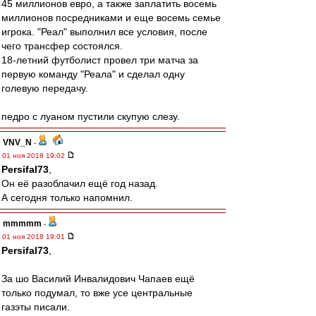
45 миллионов евро, а также заплатить восемь
миллионов посредниками и еще восемь семье
игрока. "Реал" выполнил все условия, после
чего трансфер состоялся.
18-летний футболист провел три матча за
первую команду "Реала" и сделал одну
голевую передачу.
педро с луаном пустили скупую слезу.
VNV_N
-
01 ноя 2018 19:02
Persifal73
,
Он её разоблачил ещё год назад.
А сегодня только напомнил.
mmmmm
-
01 ноя 2018 19:01
Persifal73
,
За шо Василий Инвалидович Чапаев ещё
только подумал, то вже усе центральные
газэты писали.