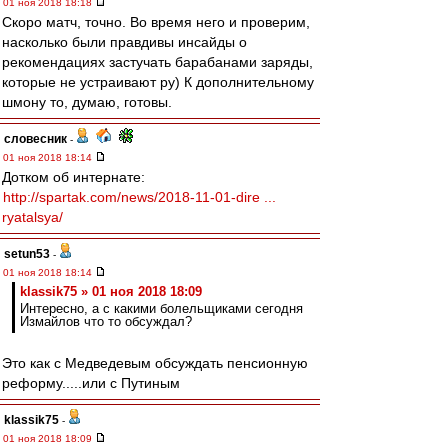
01 ноя 2018 18:18
Скоро матч, точно. Во время него и проверим,
насколько были правдивы инсайды о
рекомендациях застучать барабанами заряды,
которые не устраивают ру) К дополнительному
шмону то, думаю, готовы.
словесник
-
01 ноя 2018 18:14
Дотком об интернате:
http://spartak.com/news/2018-11-01-dire ...
ryatalsya/
setun53
-
01 ноя 2018 18:14
klassik75 » 01 ноя 2018 18:09
Интересно, а с какими болельщиками сегодня
Измайлов что то обсуждал?
Это как с Медведевым обсуждать пенсионную
реформу.....или с Путиным
klassik75
-
01 ноя 2018 18:09