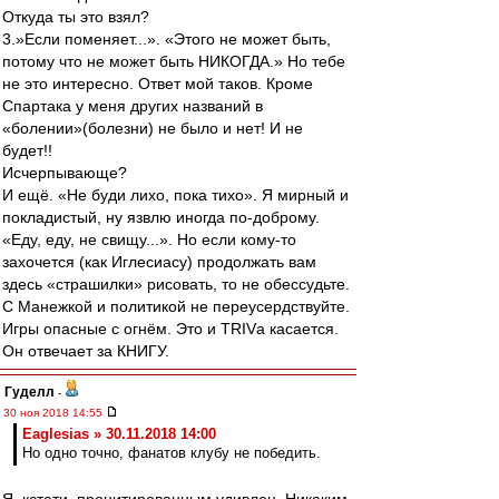
Откуда ты это взял?
3.»Если поменяет...». «Этого не может быть,
потому что не может быть НИКОГДА.» Но тебе
не это интересно. Ответ мой таков. Кроме
Спартака у меня других названий в
«болении»(болезни) не было и нет! И не
будет!!
Исчерпывающе?
И ещё. «Не буди лихо, пока тихо». Я мирный и
покладистый, ну язвлю иногда по-доброму.
«Еду, еду, не свищу...». Но если кому-то
захочется (как Иглесиасу) продолжать вам
здесь «страшилки» рисовать, то не обессудьте.
С Манежкой и политикой не переусердствуйте.
Игры опасные с огнём. Это и TRIVа касается.
Он отвечает за КНИГУ.
Гуделл
-
30 ноя 2018 14:55
Eaglesias » 30.11.2018 14:00
Но одно точно, фанатов клубу не победить.