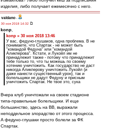
Измайлова? Либо получил кеш за подписания
изделия, либо получает ежемесячно с него.
valdano
-
30 ноя 2018 14:32
konp
,
konp » 30 ноя 2018 13:46
У вас, федуно-глушаков, одна проблема. В не
понимаете, что Спартак - не может быть
"командой Федуна" или "командой
Аликперова". Кстати, и Лукойл им не
принадлежит также - потому что принадлежит
тебе только то, что ты можешь по своему
хотению уничтожить. Как государство не даст
никогда Аликперову уничтожить Лукойл (и
даже нанести существенный урон), так и
болельщики не дадут Федуну и присным
уничтожить Спартак. Не твое это, сука
Вчера клуб уничтожали на своем стадионе
типа-правильные болельщики. И еще
большинство, здесь на ВВ, выражали
неподдельное злорадство от этого процесса.
А федуно-глушаки просто болели за ФК
Спартак.
Berloga
-