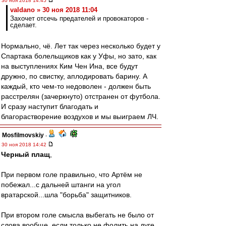
30 ноя 2018 14:45
valdano » 30 ноя 2018 11:04
Захочет отсечь предателей и провокаторов -
сделает.
Нормально, чё. Лет так через несколько будет у
Спартака болельщиков как у Уфы, но зато, как
на выступлениях Ким Чен Ина, все будут
дружно, по свистку, аплодировать барину. А
каждый, кто чем-то недоволен - должен быть
расстрелян (зачеркнуто) отстранен от футбола.
И сразу наступит благодать и
благорастворение воздухов и мы выиграем ЛЧ.
Mosfilmovskiy
-
30 ноя 2018 14:42
Черный плащ
,
При первом голе правильно, что Артём не
побежал...с дальней штанги на угол
вратарской...шла "борьба" защитников.
При втором голе смысла выбегать не было от
слова вообще, если только не фолить на дуге