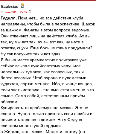
Eaglesias
-
30 ноя 2018 15:37
Гуделл
, Пока нет... но все действия клуба
направлены, чтобы была в перспективе. Шажок
за шажком. Фанаты в этом вопросе ведомые.
Они отвечают лишь на действия клуба. Ах вы
так, ну мы вот так, ах вы вот как, ну нате в
ответку, сцуки. Еще больше говна придумали?
Ну так получите так и вот эдак.
Я бы на месте кремлевских политруков уже
сейчас всыпал лукойловскому чепушиле
нереальных тумаков, как словесных, так и
более весомых. Чтоб охрана с пулеметами,
кудахтая, портки меняла. Ибо, в конце концов,
если знать историю - это выльется именно в то
самое. Само собой, естественным причём
образом.
Купировать-то проблему еще можно. Это не
сложно. Нужно только признать свои ошибки и
почистить хорошо в домике. Но у Федуна
слишком много тупой гордыни...
а Жирков, ксть, может. Может и потому (по