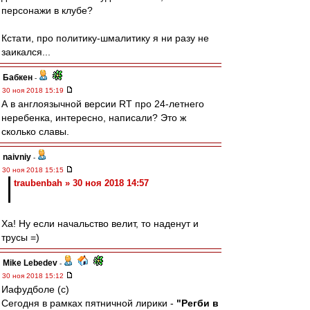
персонажи в клубе?
Кстати, про политику-шмалитику я ни разу не
заикался...
Бабкен
-
30 ноя 2018 15:19
А в англоязычной версии RT про 24-летнего
неребенка, интересно, написали? Это ж
сколько славы.
naivniy
-
30 ноя 2018 15:15
traubenbah » 30 ноя 2018 14:57
Ха! Ну если начальство велит, то наденут и
трусы =)
Mike Lebedev
-
30 ноя 2018 15:12
Иафудболе (с)
Сегодня в рамках пятничной лирики -
"Регби в