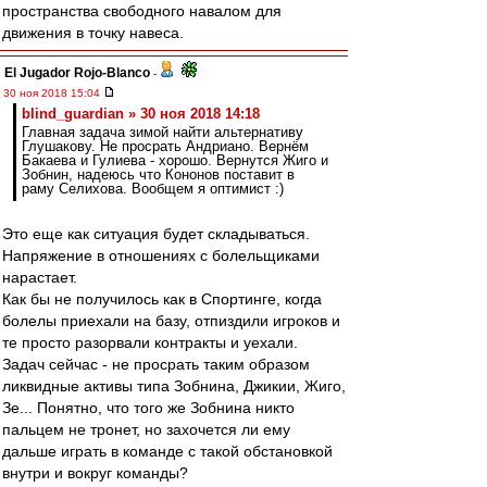
пространства свободного навалом для
движения в точку навеса.
El Jugador Rojo-Blanco
-
30 ноя 2018 15:04
blind_guardian » 30 ноя 2018 14:18
Главная задача зимой найти альтернативу
Глушакову. Не просрать Андриано. Вернём
Бакаева и Гулиева - хорошо. Вернутся Жиго и
Зобнин, надеюсь что Кононов поставит в
раму Селихова. Вообщем я оптимист :)
Это еще как ситуация будет складываться.
Напряжение в отношениях с болельщиками
нарастает.
Как бы не получилось как в Спортинге, когда
болелы приехали на базу, отпиздили игроков и
те просто разорвали контракты и уехали.
Задач сейчас - не просрать таким образом
ликвидные активы типа Зобнина, Джикии, Жиго,
Зе... Понятно, что того же Зобнина никто
пальцем не тронет, но захочется ли ему
дальше играть в команде с такой обстановкой
внутри и вокруг команды?