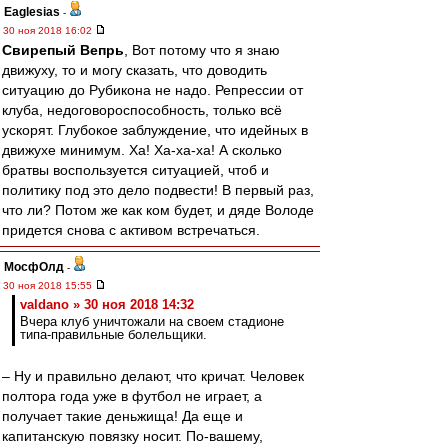
Eaglesias
-
30 ноя 2018 16:02
Свирепый Вепрь
, Вот потому что я знаю
движуху, то и могу сказать, что доводить
ситуацию до Рубикона не надо. Репрессии от
клуба, недоговороспособность, только всё
ускорят. Глубокое заблуждение, что идейных в
движухе минимум. Ха! Ха-ха-ха! А сколько
братвы воспользуется ситуацией, чтоб и
политику под это дело подвести! В первый раз,
что ли? Потом же как ком будет, и дяде Володе
придется снова с активом встречаться.
МосфОлд
-
30 ноя 2018 15:55
valdano » 30 ноя 2018 14:32
Вчера клуб уничтожали на своем стадионе
типа-правильные болельщики.
– Ну и правильно делают, что кричат. Человек
полтора года уже в футбол не играет, а
получает такие деньжища! Да еще и
капитанскую повязку носит. По-вашему,