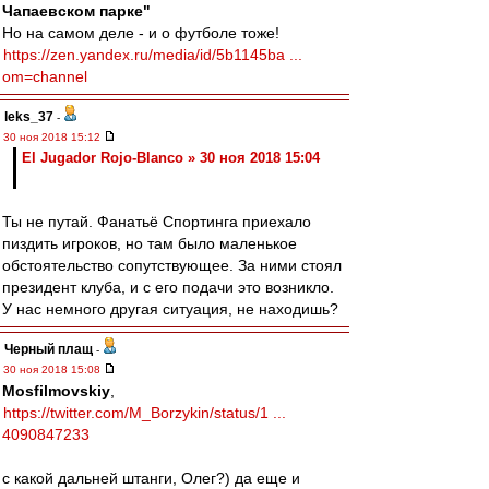
Чапаевском парке"
Но на самом деле - и о футболе тоже!
https://zen.yandex.ru/media/id/5b1145ba ...
om=channel
leks_37
-
30 ноя 2018 15:12
El Jugador Rojo-Blanco » 30 ноя 2018 15:04
Ты не путай. Фанатьё Спортинга приехало
пиздить игроков, но там было маленькое
обстоятельство сопутствующее. За ними стоял
президент клуба, и с его подачи это возникло.
У нас немного другая ситуация, не находишь?
Черный плащ
-
30 ноя 2018 15:08
Mosfilmovskiy
,
https://twitter.com/M_Borzykin/status/1 ...
4090847233
с какой дальней штанги, Олег?) да еще и