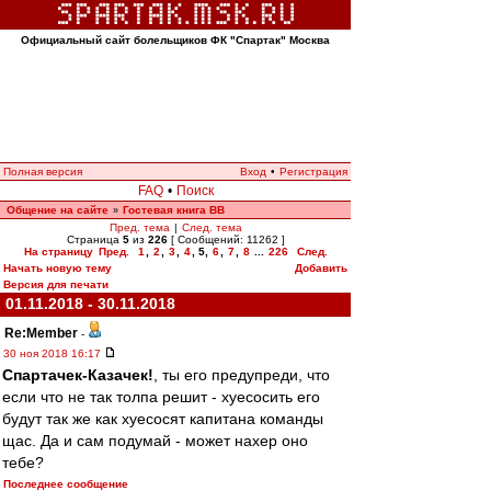
Официальный сайт болельщиков ФК "Спартак" Москва
Полная версия
Вход
•
Регистрация
FAQ
•
Поиск
Общение на сайте
Гостевая книга ВВ
»
Пред. тема
|
След. тема
Страница
5
из
226
[ Сообщений: 11262 ]
На страницу
Пред.
1
,
2
,
3
,
4
,
5
,
6
,
7
,
8
...
226
След.
Начать новую тему
Добавить
Версия для печати
01.11.2018 - 30.11.2018
Re:Member
-
30 ноя 2018 16:17
Спартачек-Казачек!
, ты его предупреди, что
если что не так толпа решит - хуесосить его
будут так же как хуесосят капитана команды
щас. Да и сам подумай - может нахер оно
тебе?
Последнее сообщение