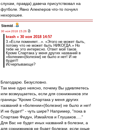
слухам, правда) давеча присутствовал на
футболе. Явно Алекперов что-то почуял
нехорошее.
Stemid
-
30 ноя 2018 15:26
krash » 30 ноя 2018 14:57
3.»Если поменяет...». «Этого не может быть,
потому что не может быть НИКОГДА.» Но
тебе не это интересно. Ответ мой таков.
Кроме Спартака у меня других названий в
«болении»(болезни) не было и нет! И не
будет!!
Исчерпывающе?
Благодарю. Безусловно.
Так мне одно неясно, почему Вы удивляетесь
или возмущаетесь, если для сокнижников эти
границы "Кроме Спартака у меня других
названий в «болении»(болезни) не было и нет!
И не будет!" - чуть шире? Например, "пока в
Спартаке Федун, Измайлов и Глушаков....."
Для Вас не будет иных названий в болезни, а
для сокнижников не будет болезни, если оные