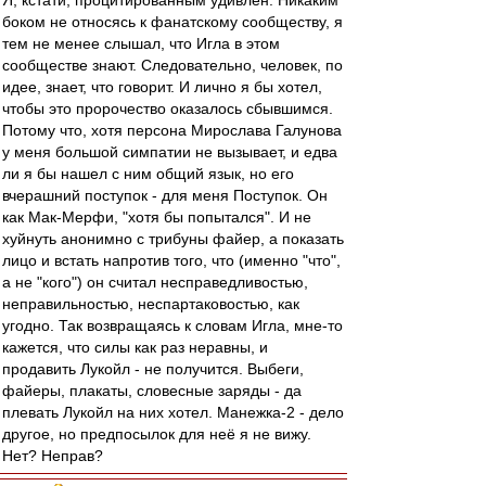
Я, кстати, процитированным удивлен. Никаким
боком не относясь к фанатскому сообществу, я
тем не менее слышал, что Игла в этом
сообществе знают. Следовательно, человек, по
идее, знает, что говорит. И лично я бы хотел,
чтобы это пророчество оказалось сбывшимся.
Потому что, хотя персона Мирослава Галунова
у меня большой симпатии не вызывает, и едва
ли я бы нашел с ним общий язык, но его
вчерашний поступок - для меня Поступок. Он
как Мак-Мерфи, "хотя бы попытался". И не
хуйнуть анонимно с трибуны файер, а показать
лицо и встать напротив того, что (именно "что",
а не "кого") он считал несправедливостью,
неправильностью, неспартаковостью, как
угодно. Так возвращаясь к словам Игла, мне-то
кажется, что силы как раз неравны, и
продавить Лукойл - не получится. Выбеги,
файеры, плакаты, словесные заряды - да
плевать Лукойл на них хотел. Манежка-2 - дело
другое, но предпосылок для неё я не вижу.
Нет? Неправ?