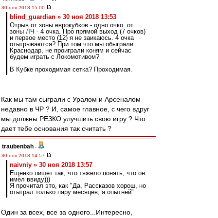
30 ноя 2018 15:00
blind_guardian » 30 ноя 2018 13:53
Отрыв от зоны еврокубков - одно очко. от
зоны ЛЧ - 4 очка. Про прямой выход (7 очков)
и первое место (12) я не заикаюсь. 4 очка
отыгрываются? При том что мы обыграли
Краснодар, не проиграли коням и сейчас
будем играть с Локомотивом?
В Кубке проходимая сетка? Проходимая.
Как мы там сыграли с Уралом и Арсеналом
недавно в ЧР ? И, самое главное, с чего вдруг
мы должны РЕЗКО улучшить свою игру ? Что
дает тебе основания так считать ?
traubenbah
-
30 ноя 2018 14:57
naivniy » 30 ноя 2018 13:57
Ещенко пишет так, что тяжело понять, что он
имел ввиду)))
Я прочитал это, как "Да, Рассказов хорош, но
отыграл только пару месяцев, я опытней"
Один за всех, все за одного...Интересно,