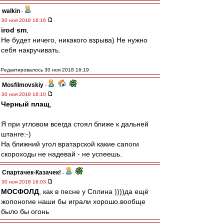
walkin
-
30 ноя 2018 16:16
irod sm
,
Не будет ничего, никакого взрыва) Не нужно
себя накручивать.
Редактировалось 30 ноя 2018 16:19
Mosfilmovskiy
-
30 ноя 2018 16:10
Черный плащ
,
Я при угловом всегда стоял ближе к дальней
штанге:-)
На ближний угол вратарской какие сапоги
скороходы не надевай - не успеешь.
Спартачек-Казачек!
-
30 ноя 2018 16:03
МОСФОЛД
, как в песне у Сплина ))))да ещё
жопоногие наши бы играли хорошо.вообще
было бы огонь