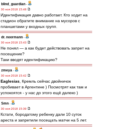
blind_guardian
-
30 ноя 2018 15:48
Идентификация давно работает. Кто ходит на
стадион обратите внимание на мусоров с
планшетами у входных групп.
dr. noormann
-
30 ноя 2018 15:43
Не понял — а как будет действовать запрет на
посещение?
Таки вводят идентификацию?
zmeya
-
30 ноя 2018 15:42
Eaglesias
, Кремль сейчас двойничок
пробивает в Аргентине ) Посмотрят как там и
успокоятся - у нас до этого ещё далеко )
Smn
-
30 ноя 2018 15:39
Кстати, бородатому ребенку дали 10 суток
ареста и запретили посещать матчи на 5 лет.