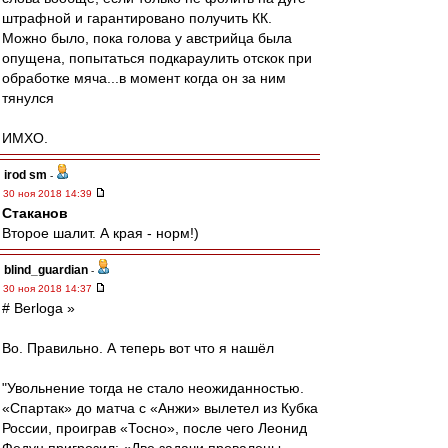
штрафной и гарантировано получить КК.
Можно было, пока голова у австрийца была
опущена, попытаться подкараулить отскок при
обработке мяча...в момент когда он за ним
тянулся
ИМХО.
irod sm
-
30 ноя 2018 14:39
Cтаканов
Второе шалит. А края - норм!)
blind_guardian
-
30 ноя 2018 14:37
# Berloga »
Во. Правильно. А теперь вот что я нашёл
"Увольнение тогда не стало неожиданностью.
«Спартак» до матча с «Анжи» вылетел из Кубка
России, проиграв «Тосно», после чего Леонид