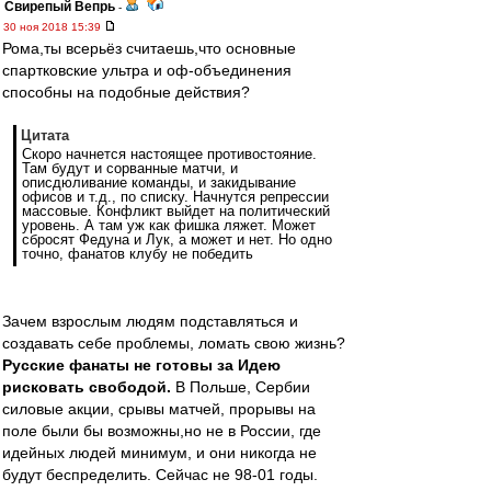
Свирепый Вепрь
-
30 ноя 2018 15:39
Рома,ты всерьёз считаешь,что основные
спартковские ультра и оф-объединения
способны на подобные действия?
Цитата
Скоро начнется настоящее противостояние.
Там будут и сорванные матчи, и
описдюливание команды, и закидывание
офисов и т.д., по списку. Начнутся репрессии
массовые. Конфликт выйдет на политический
уровень. А там уж как фишка ляжет. Может
сбросят Федуна и Лук, а может и нет. Но одно
точно, фанатов клубу не победить
Зачем взрослым людям подставляться и
создавать себе проблемы, ломать свою жизнь?
Русские фанаты не готовы за Идею
рисковать свободой.
В Польше, Сербии
силовые акции, срывы матчей, прорывы на
поле были бы возможны,но не в России, где
идейных людей минимум, и они никогда не
будут беспределить. Сейчас не 98-01 годы.