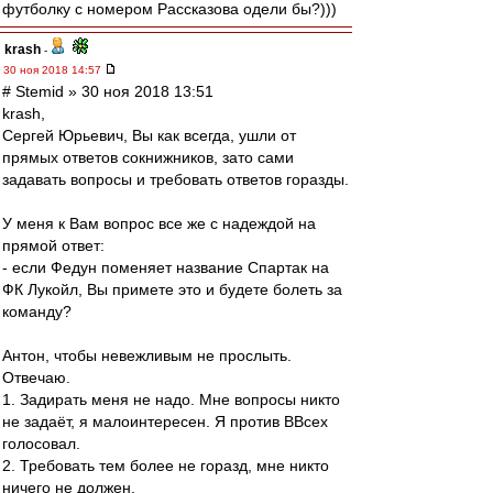
футболку с номером Рассказова одели бы?)))
krash
-
30 ноя 2018 14:57
# Stemid » 30 ноя 2018 13:51
krash,
Сергей Юрьевич, Вы как всегда, ушли от
прямых ответов сокнижников, зато сами
задавать вопросы и требовать ответов горазды.
У меня к Вам вопрос все же с надеждой на
прямой ответ:
- если Федун поменяет название Спартак на
ФК Лукойл, Вы примете это и будете болеть за
команду?
Антон, чтобы невежливым не прослыть.
Отвечаю.
1. Задирать меня не надо. Мне вопросы никто
не задаёт, я малоинтересен. Я против ВВсех
голосовал.
2. Требовать тем более не горазд, мне никто
ничего не должен.