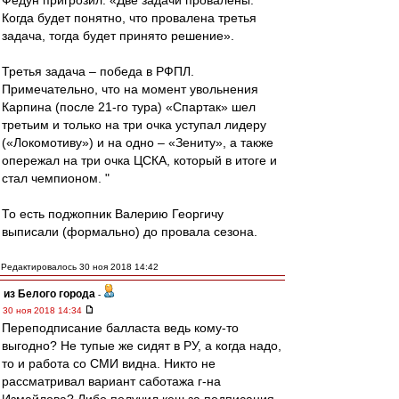
Федун пригрозил: «Две задачи провалены.
Когда будет понятно, что провалена третья
задача, тогда будет принято решение».
Третья задача – победа в РФПЛ.
Примечательно, что на момент увольнения
Карпина (после 21-го тура) «Спартак» шел
третьим и только на три очка уступал лидеру
(«Локомотиву») и на одно – «Зениту», а также
опережал на три очка ЦСКА, который в итоге и
стал чемпионом. "
То есть поджопник Валерию Георгичу
выписали (формально) до провала сезона.
Редактировалось 30 ноя 2018 14:42
из Белого города
-
30 ноя 2018 14:34
Переподписание балласта ведь кому-то
выгодно? Не тупые же сидят в РУ, а когда надо,
то и работа со СМИ видна. Никто не
рассматривал вариант саботажа г-на