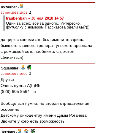
kvzakhar
-
30 ноя 2018 15:01
traubenbah » 30 ноя 2018 14:57
Один за всех, все за одного...Интересно,
футболку с номером Рассказова одели бы?)))
да цирк с конями это был имени товарища
бывшего главного тренера тульского арсенала.
с ромашкой хоть наобнимался, хотел
сблизиться)
Squabbler
-
30 ноя 2018 15:00
Друзья
Очень нужна А(II)Rh-
(929) 605 9564 - я
Вообще вся нужна, но вторая отрицательная
особенно
Детскому онкоцентру имени Димы Рогачева
Звоните у кого есть возможность
Terrious
-