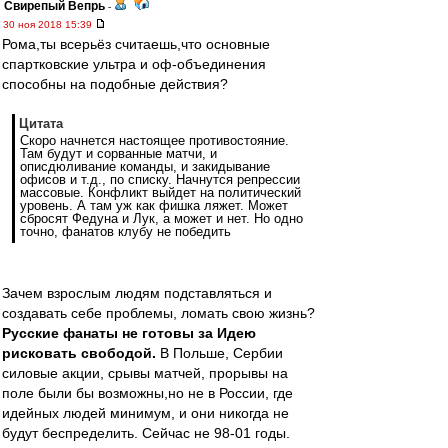
Свирепый Вепрь
-
30 ноя 2018 15:39
Рома,ты всерьёз считаешь,что основные
спартковские ультра и оф-объединения
способны на подобные действия?
Цитата
Скоро начнется настоящее противостояние.
Там будут и сорванные матчи, и
описдюливание команды, и закидывание
офисов и т.д., по списку. Начнутся репрессии
массовые. Конфликт выйдет на политический
уровень. А там уж как фишка ляжет. Может
сбросят Федуна и Лук, а может и нет. Но одно
точно, фанатов клубу не победить
Зачем взрослым людям подставляться и
создавать себе проблемы, ломать свою жизнь?
Русские фанаты не готовы за Идею
рисковать свободой.
В Польше, Сербии
силовые акции, срывы матчей, прорывы на
поле были бы возможны,но не в России, где
идейных людей минимум, и они никогда не
будут беспределить. Сейчас не 98-01 годы.