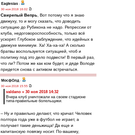
Eaglesias
-
30 ноя 2018 16:02
Свирепый Вепрь
, Вот потому что я знаю
движуху, то и могу сказать, что доводить
ситуацию до Рубикона не надо. Репрессии от
клуба, недоговороспособность, только всё
ускорят. Глубокое заблуждение, что идейных в
движухе минимум. Ха! Ха-ха-ха! А сколько
братвы воспользуется ситуацией, чтоб и
политику под это дело подвести! В первый раз,
что ли? Потом же как ком будет, и дяде Володе
придется снова с активом встречаться.
МосфОлд
-
30 ноя 2018 15:55
valdano » 30 ноя 2018 14:32
Вчера клуб уничтожали на своем стадионе
типа-правильные болельщики.
– Ну и правильно делают, что кричат. Человек
полтора года уже в футбол не играет, а
получает такие деньжища! Да еще и
капитанскую повязку носит. По-вашему,