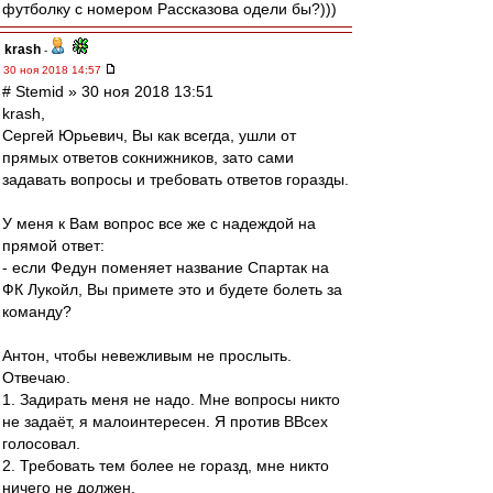
футболку с номером Рассказова одели бы?)))
krash
-
30 ноя 2018 14:57
# Stemid » 30 ноя 2018 13:51
krash,
Сергей Юрьевич, Вы как всегда, ушли от
прямых ответов сокнижников, зато сами
задавать вопросы и требовать ответов горазды.
У меня к Вам вопрос все же с надеждой на
прямой ответ:
- если Федун поменяет название Спартак на
ФК Лукойл, Вы примете это и будете болеть за
команду?
Антон, чтобы невежливым не прослыть.
Отвечаю.
1. Задирать меня не надо. Мне вопросы никто
не задаёт, я малоинтересен. Я против ВВсех
голосовал.
2. Требовать тем более не горазд, мне никто
ничего не должен.