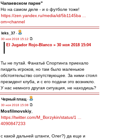
Чапаевском парке"
Но на самом деле - и о футболе тоже!
https://zen.yandex.ru/media/id/5b1145ba ...
om=channel
leks_37
-
30 ноя 2018 15:12
El Jugador Rojo-Blanco » 30 ноя 2018 15:04
Ты не путай. Фанатьё Спортинга приехало
пиздить игроков, но там было маленькое
обстоятельство сопутствующее. За ними стоял
президент клуба, и с его подачи это возникло.
У нас немного другая ситуация, не находишь?
Черный плащ
-
30 ноя 2018 15:08
Mosfilmovskiy
,
https://twitter.com/M_Borzykin/status/1 ...
4090847233
с какой дальней штанги, Олег?) да еще и