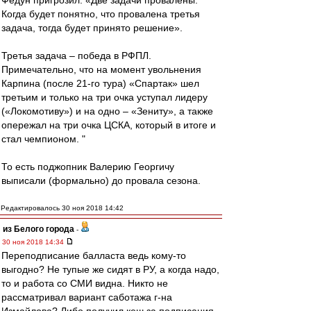
Федун пригрозил: «Две задачи провалены.
Когда будет понятно, что провалена третья
задача, тогда будет принято решение».
Третья задача – победа в РФПЛ.
Примечательно, что на момент увольнения
Карпина (после 21-го тура) «Спартак» шел
третьим и только на три очка уступал лидеру
(«Локомотиву») и на одно – «Зениту», а также
опережал на три очка ЦСКА, который в итоге и
стал чемпионом. "
То есть поджопник Валерию Георгичу
выписали (формально) до провала сезона.
Редактировалось 30 ноя 2018 14:42
из Белого города
-
30 ноя 2018 14:34
Переподписание балласта ведь кому-то
выгодно? Не тупые же сидят в РУ, а когда надо,
то и работа со СМИ видна. Никто не
рассматривал вариант саботажа г-на