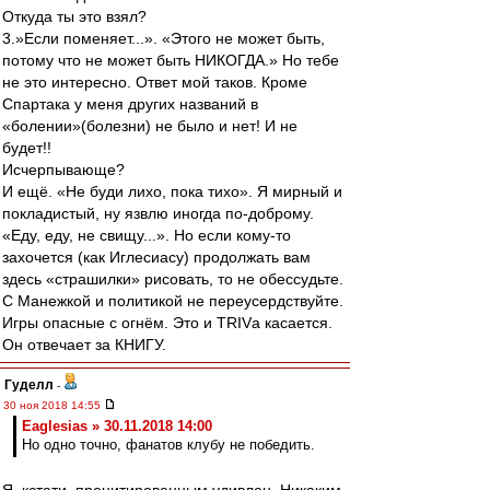
Откуда ты это взял?
3.»Если поменяет...». «Этого не может быть,
потому что не может быть НИКОГДА.» Но тебе
не это интересно. Ответ мой таков. Кроме
Спартака у меня других названий в
«болении»(болезни) не было и нет! И не
будет!!
Исчерпывающе?
И ещё. «Не буди лихо, пока тихо». Я мирный и
покладистый, ну язвлю иногда по-доброму.
«Еду, еду, не свищу...». Но если кому-то
захочется (как Иглесиасу) продолжать вам
здесь «страшилки» рисовать, то не обессудьте.
С Манежкой и политикой не переусердствуйте.
Игры опасные с огнём. Это и TRIVа касается.
Он отвечает за КНИГУ.
Гуделл
-
30 ноя 2018 14:55
Eaglesias » 30.11.2018 14:00
Но одно точно, фанатов клубу не победить.