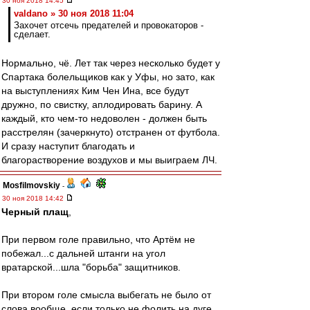
30 ноя 2018 14:45
valdano » 30 ноя 2018 11:04
Захочет отсечь предателей и провокаторов -
сделает.
Нормально, чё. Лет так через несколько будет у
Спартака болельщиков как у Уфы, но зато, как
на выступлениях Ким Чен Ина, все будут
дружно, по свистку, аплодировать барину. А
каждый, кто чем-то недоволен - должен быть
расстрелян (зачеркнуто) отстранен от футбола.
И сразу наступит благодать и
благорастворение воздухов и мы выиграем ЛЧ.
Mosfilmovskiy
-
30 ноя 2018 14:42
Черный плащ
,
При первом голе правильно, что Артём не
побежал...с дальней штанги на угол
вратарской...шла "борьба" защитников.
При втором голе смысла выбегать не было от
слова вообще, если только не фолить на дуге