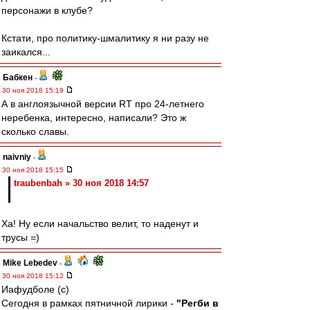
персонажи в клубе?
Кстати, про политику-шмалитику я ни разу не
заикался...
Бабкен
-
30 ноя 2018 15:19
А в англоязычной версии RT про 24-летнего
неребенка, интересно, написали? Это ж
сколько славы.
naivniy
-
30 ноя 2018 15:15
traubenbah » 30 ноя 2018 14:57
Ха! Ну если начальство велит, то наденут и
трусы =)
Mike Lebedev
-
30 ноя 2018 15:12
Иафудболе (с)
Сегодня в рамках пятничной лирики -
"Регби в