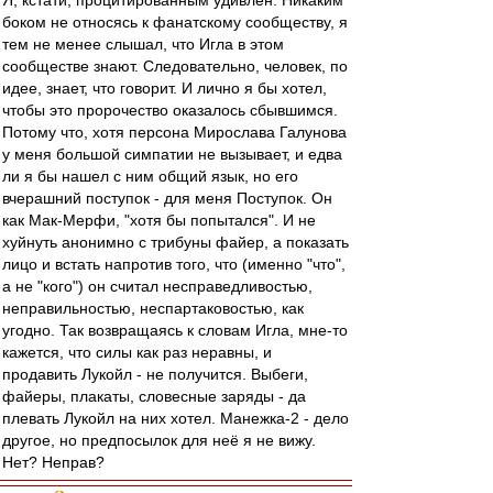
Я, кстати, процитированным удивлен. Никаким
боком не относясь к фанатскому сообществу, я
тем не менее слышал, что Игла в этом
сообществе знают. Следовательно, человек, по
идее, знает, что говорит. И лично я бы хотел,
чтобы это пророчество оказалось сбывшимся.
Потому что, хотя персона Мирослава Галунова
у меня большой симпатии не вызывает, и едва
ли я бы нашел с ним общий язык, но его
вчерашний поступок - для меня Поступок. Он
как Мак-Мерфи, "хотя бы попытался". И не
хуйнуть анонимно с трибуны файер, а показать
лицо и встать напротив того, что (именно "что",
а не "кого") он считал несправедливостью,
неправильностью, неспартаковостью, как
угодно. Так возвращаясь к словам Игла, мне-то
кажется, что силы как раз неравны, и
продавить Лукойл - не получится. Выбеги,
файеры, плакаты, словесные заряды - да
плевать Лукойл на них хотел. Манежка-2 - дело
другое, но предпосылок для неё я не вижу.
Нет? Неправ?