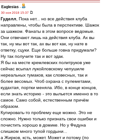
Eaglesias
-
30 ноя 2018 15:37
Гуделл
, Пока нет... но все действия клуба
направлены, чтобы была в перспективе. Шажок
за шажком. Фанаты в этом вопросе ведомые.
Они отвечают лишь на действия клуба. Ах вы
так, ну мы вот так, ах вы вот как, ну нате в
ответку, сцуки. Еще больше говна придумали?
Ну так получите так и вот эдак.
Я бы на месте кремлевских политруков уже
сейчас всыпал лукойловскому чепушиле
нереальных тумаков, как словесных, так и
более весомых. Чтоб охрана с пулеметами,
кудахтая, портки меняла. Ибо, в конце концов,
если знать историю - это выльется именно в то
самое. Само собой, естественным причём
образом.
Купировать-то проблему еще можно. Это не
сложно. Нужно только признать свои ошибки и
почистить хорошо в домике. Но у Федуна
слишком много тупой гордыни...
а Жирков, ксть, может. Может и потому (по