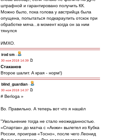
штрафной и гарантировано получить КК.
Можно было, пока голова у австрийца была
опущена, попытаться подкараулить отскок при
обработке мяча...в момент когда он за ним
тянулся
ИМХО.
irod sm
-
30 ноя 2018 14:39
Cтаканов
Второе шалит. А края - норм!)
blind_guardian
-
30 ноя 2018 14:37
# Berloga »
Во. Правильно. А теперь вот что я нашёл
"Увольнение тогда не стало неожиданностью.
«Спартак» до матча с «Анжи» вылетел из Кубка
России, проиграв «Тосно», после чего Леонид