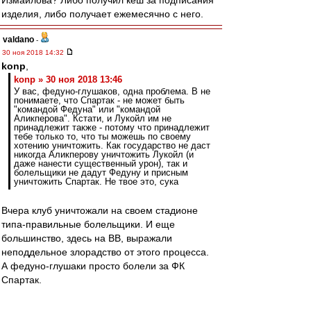
Измайлова? Либо получил кеш за подписания
изделия, либо получает ежемесячно с него.
valdano
-
30 ноя 2018 14:32
konp
,
konp » 30 ноя 2018 13:46
У вас, федуно-глушаков, одна проблема. В не
понимаете, что Спартак - не может быть
"командой Федуна" или "командой
Аликперова". Кстати, и Лукойл им не
принадлежит также - потому что принадлежит
тебе только то, что ты можешь по своему
хотению уничтожить. Как государство не даст
никогда Аликперову уничтожить Лукойл (и
даже нанести существенный урон), так и
болельщики не дадут Федуну и присным
уничтожить Спартак. Не твое это, сука
Вчера клуб уничтожали на своем стадионе
типа-правильные болельщики. И еще
большинство, здесь на ВВ, выражали
неподдельное злорадство от этого процесса.
А федуно-глушаки просто болели за ФК
Спартак.
Berloga
-