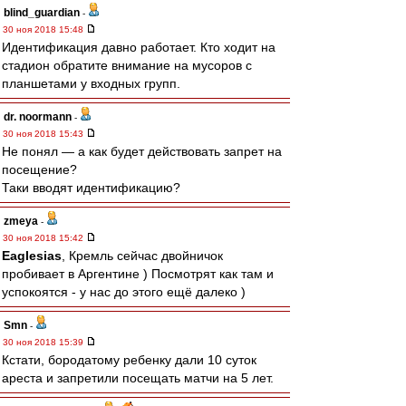
blind_guardian
-
30 ноя 2018 15:48
Идентификация давно работает. Кто ходит на
стадион обратите внимание на мусоров с
планшетами у входных групп.
dr. noormann
-
30 ноя 2018 15:43
Не понял — а как будет действовать запрет на
посещение?
Таки вводят идентификацию?
zmeya
-
30 ноя 2018 15:42
Eaglesias
, Кремль сейчас двойничок
пробивает в Аргентине ) Посмотрят как там и
успокоятся - у нас до этого ещё далеко )
Smn
-
30 ноя 2018 15:39
Кстати, бородатому ребенку дали 10 суток
ареста и запретили посещать матчи на 5 лет.