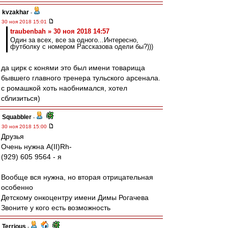
kvzakhar
-
30 ноя 2018 15:01
traubenbah » 30 ноя 2018 14:57
Один за всех, все за одного...Интересно,
футболку с номером Рассказова одели бы?)))
да цирк с конями это был имени товарища
бывшего главного тренера тульского арсенала.
с ромашкой хоть наобнимался, хотел
сблизиться)
Squabbler
-
30 ноя 2018 15:00
Друзья
Очень нужна А(II)Rh-
(929) 605 9564 - я
Вообще вся нужна, но вторая отрицательная
особенно
Детскому онкоцентру имени Димы Рогачева
Звоните у кого есть возможность
Terrious
-