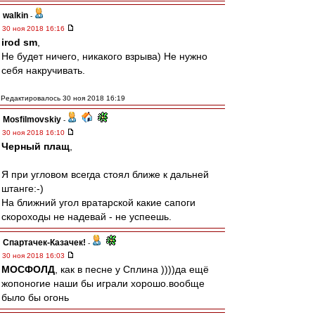
walkin
-
30 ноя 2018 16:16
irod sm
,
Не будет ничего, никакого взрыва) Не нужно
себя накручивать.
Редактировалось 30 ноя 2018 16:19
Mosfilmovskiy
-
30 ноя 2018 16:10
Черный плащ
,
Я при угловом всегда стоял ближе к дальней
штанге:-)
На ближний угол вратарской какие сапоги
скороходы не надевай - не успеешь.
Спартачек-Казачек!
-
30 ноя 2018 16:03
МОСФОЛД
, как в песне у Сплина ))))да ещё
жопоногие наши бы играли хорошо.вообще
было бы огонь