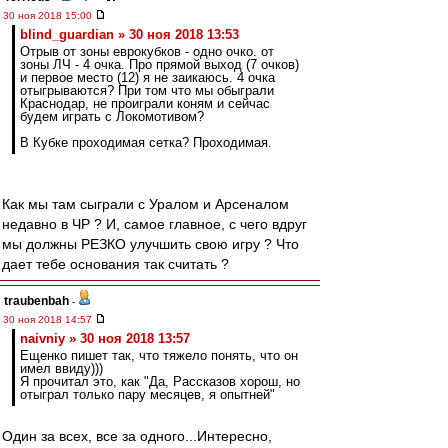
30 ноя 2018 15:00
blind_guardian » 30 ноя 2018 13:53
Отрыв от зоны еврокубков - одно очко. от
зоны ЛЧ - 4 очка. Про прямой выход (7 очков)
и первое место (12) я не заикаюсь. 4 очка
отыгрываются? При том что мы обыграли
Краснодар, не проиграли коням и сейчас
будем играть с Локомотивом?
В Кубке проходимая сетка? Проходимая.
Как мы там сыграли с Уралом и Арсеналом
недавно в ЧР ? И, самое главное, с чего вдруг
мы должны РЕЗКО улучшить свою игру ? Что
дает тебе основания так считать ?
traubenbah
-
30 ноя 2018 14:57
naivniy » 30 ноя 2018 13:57
Ещенко пишет так, что тяжело понять, что он
имел ввиду)))
Я прочитал это, как "Да, Рассказов хорош, но
отыграл только пару месяцев, я опытней"
Один за всех, все за одного...Интересно,