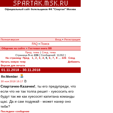
Официальный сайт болельщиков ФК "Спартак" Москва
Полная версия
Вход
•
Регистрация
FAQ
•
Поиск
Общение на сайте
Гостевая книга ВВ
»
Пред. тема
|
След. тема
Страница
5
из
226
[ Сообщений: 11262 ]
На страницу
Пред.
1
,
2
,
3
,
4
,
5
,
6
,
7
,
8
...
226
След.
Начать новую тему
Добавить
Версия для печати
01.11.2018 - 30.11.2018
Re:Member
-
30 ноя 2018 16:17
Спартачек-Казачек!
, ты его предупреди, что
если что не так толпа решит - хуесосить его
будут так же как хуесосят капитана команды
щас. Да и сам подумай - может нахер оно
тебе?
Последнее сообщение