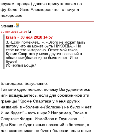
слухам, правда) давеча присутствовал на
футболе. Явно Алекперов что-то почуял
нехорошее.
Stemid
-
30 ноя 2018 15:26
krash » 30 ноя 2018 14:57
3.»Если поменяет...». «Этого не может быть,
потому что не может быть НИКОГДА.» Но
тебе не это интересно. Ответ мой таков.
Кроме Спартака у меня других названий в
«болении»(болезни) не было и нет! И не
будет!!
Исчерпывающе?
Благодарю. Безусловно.
Так мне одно неясно, почему Вы удивляетесь
или возмущаетесь, если для сокнижников эти
границы "Кроме Спартака у меня других
названий в «болении»(болезни) не было и нет!
И не будет!" - чуть шире? Например, "пока в
Спартаке Федун, Измайлов и Глушаков....."
Для Вас не будет иных названий в болезни, а
для сокнижников не будет болезни, если оные