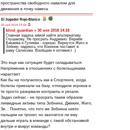
пространства свободного навалом для
движения в точку навеса.
El Jugador Rojo-Blanco
-
30 ноя 2018 15:04
blind_guardian » 30 ноя 2018 14:18
Главная задача зимой найти альтернативу
Глушакову. Не просрать Андриано. Вернём
Бакаева и Гулиева - хорошо. Вернутся Жиго и
Зобнин, надеюсь что Кононов поставит в
раму Селихова. Вообщем я оптимист :)
Это еще как ситуация будет складываться.
Напряжение в отношениях с болельщиками
нарастает.
Как бы не получилось как в Спортинге, когда
болелы приехали на базу, отпиздили игроков и
те просто разорвали контракты и уехали.
Задач сейчас - не просрать таким образом
ликвидные активы типа Зобнина, Джикии, Жиго,
Зе... Понятно, что того же Зобнина никто
пальцем не тронет, но захочется ли ему
дальше играть в команде с такой обстановкой
внутри и вокруг команды?