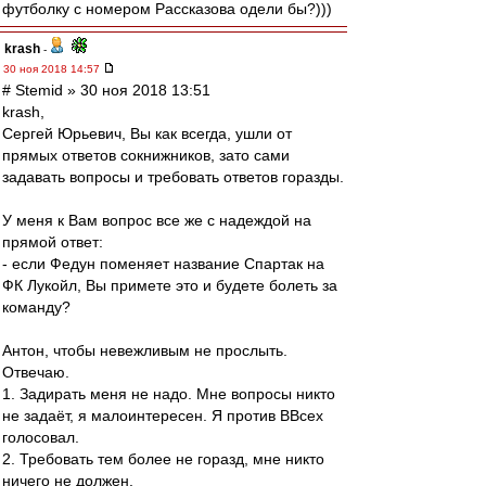
футболку с номером Рассказова одели бы?)))
krash
-
30 ноя 2018 14:57
# Stemid » 30 ноя 2018 13:51
krash,
Сергей Юрьевич, Вы как всегда, ушли от
прямых ответов сокнижников, зато сами
задавать вопросы и требовать ответов горазды.
У меня к Вам вопрос все же с надеждой на
прямой ответ:
- если Федун поменяет название Спартак на
ФК Лукойл, Вы примете это и будете болеть за
команду?
Антон, чтобы невежливым не прослыть.
Отвечаю.
1. Задирать меня не надо. Мне вопросы никто
не задаёт, я малоинтересен. Я против ВВсех
голосовал.
2. Требовать тем более не горазд, мне никто
ничего не должен.