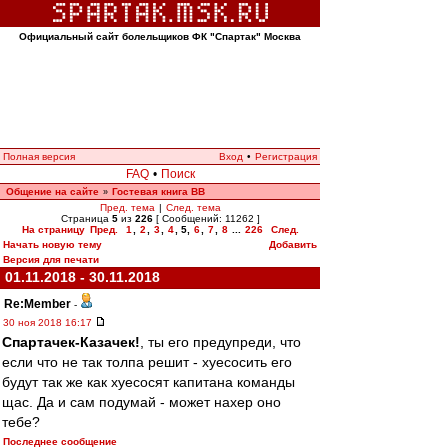
Официальный сайт болельщиков ФК "Спартак" Москва
Полная версия
Вход
•
Регистрация
FAQ
•
Поиск
Общение на сайте
Гостевая книга ВВ
»
Пред. тема
|
След. тема
Страница
5
из
226
[ Сообщений: 11262 ]
На страницу
Пред.
1
,
2
,
3
,
4
,
5
,
6
,
7
,
8
...
226
След.
Начать новую тему
Добавить
Версия для печати
01.11.2018 - 30.11.2018
Re:Member
-
30 ноя 2018 16:17
Спартачек-Казачек!
, ты его предупреди, что
если что не так толпа решит - хуесосить его
будут так же как хуесосят капитана команды
щас. Да и сам подумай - может нахер оно
тебе?
Последнее сообщение