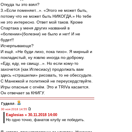
Откуда ты это взял?
3.»Если поменяет...». «Этого не может быть,
потому что не может быть НИКОГДА.» Но тебе
не это интересно. Ответ мой таков. Кроме
Спартака у меня других названий в
«болении»(болезни) не было и нет! И не
будет!!
Исчерпывающе?
И ещё. «Не буди лихо, пока тихо». Я мирный и
покладистый, ну язвлю иногда по-доброму.
«Еду, еду, не свищу...». Но если кому-то
захочется (как Иглесиасу) продолжать вам
здесь «страшилки» рисовать, то не обессудьте.
С Манежкой и политикой не переусердствуйте.
Игры опасные с огнём. Это и TRIVа касается.
Он отвечает за КНИГУ.
Гуделл
-
30 ноя 2018 14:55
Eaglesias » 30.11.2018 14:00
Но одно точно, фанатов клубу не победить.