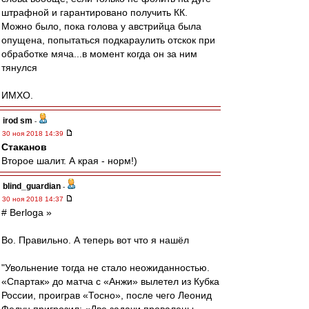
штрафной и гарантировано получить КК.
Можно было, пока голова у австрийца была
опущена, попытаться подкараулить отскок при
обработке мяча...в момент когда он за ним
тянулся
ИМХО.
irod sm
-
30 ноя 2018 14:39
Cтаканов
Второе шалит. А края - норм!)
blind_guardian
-
30 ноя 2018 14:37
# Berloga »
Во. Правильно. А теперь вот что я нашёл
"Увольнение тогда не стало неожиданностью.
«Спартак» до матча с «Анжи» вылетел из Кубка
России, проиграв «Тосно», после чего Леонид