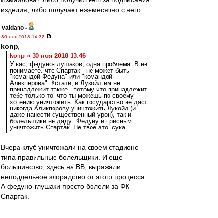
Измайлова? Либо получил кеш за подписания
изделия, либо получает ежемесячно с него.
valdano
-
30 ноя 2018 14:32
konp
,
konp » 30 ноя 2018 13:46
У вас, федуно-глушаков, одна проблема. В не
понимаете, что Спартак - не может быть
"командой Федуна" или "командой
Аликперова". Кстати, и Лукойл им не
принадлежит также - потому что принадлежит
тебе только то, что ты можешь по своему
хотению уничтожить. Как государство не даст
никогда Аликперову уничтожить Лукойл (и
даже нанести существенный урон), так и
болельщики не дадут Федуну и присным
уничтожить Спартак. Не твое это, сука
Вчера клуб уничтожали на своем стадионе
типа-правильные болельщики. И еще
большинство, здесь на ВВ, выражали
неподдельное злорадство от этого процесса.
А федуно-глушаки просто болели за ФК
Спартак.
Berloga
-