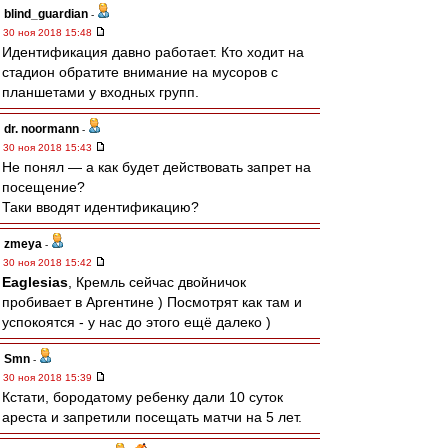
blind_guardian
-
30 ноя 2018 15:48
Идентификация давно работает. Кто ходит на
стадион обратите внимание на мусоров с
планшетами у входных групп.
dr. noormann
-
30 ноя 2018 15:43
Не понял — а как будет действовать запрет на
посещение?
Таки вводят идентификацию?
zmeya
-
30 ноя 2018 15:42
Eaglesias
, Кремль сейчас двойничок
пробивает в Аргентине ) Посмотрят как там и
успокоятся - у нас до этого ещё далеко )
Smn
-
30 ноя 2018 15:39
Кстати, бородатому ребенку дали 10 суток
ареста и запретили посещать матчи на 5 лет.