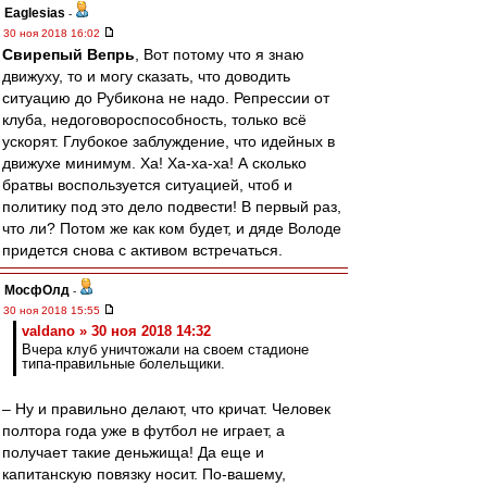
Eaglesias
-
30 ноя 2018 16:02
Свирепый Вепрь
, Вот потому что я знаю
движуху, то и могу сказать, что доводить
ситуацию до Рубикона не надо. Репрессии от
клуба, недоговороспособность, только всё
ускорят. Глубокое заблуждение, что идейных в
движухе минимум. Ха! Ха-ха-ха! А сколько
братвы воспользуется ситуацией, чтоб и
политику под это дело подвести! В первый раз,
что ли? Потом же как ком будет, и дяде Володе
придется снова с активом встречаться.
МосфОлд
-
30 ноя 2018 15:55
valdano » 30 ноя 2018 14:32
Вчера клуб уничтожали на своем стадионе
типа-правильные болельщики.
– Ну и правильно делают, что кричат. Человек
полтора года уже в футбол не играет, а
получает такие деньжища! Да еще и
капитанскую повязку носит. По-вашему,