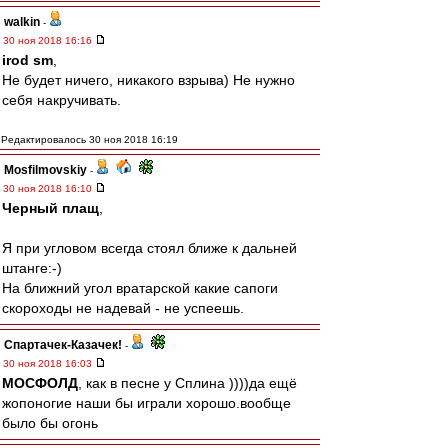
walkin
-
30 ноя 2018 16:16
irod sm
,
Не будет ничего, никакого взрыва) Не нужно
себя накручивать.
Редактировалось 30 ноя 2018 16:19
Mosfilmovskiy
-
30 ноя 2018 16:10
Черный плащ
,
Я при угловом всегда стоял ближе к дальней
штанге:-)
На ближний угол вратарской какие сапоги
скороходы не надевай - не успеешь.
Спартачек-Казачек!
-
30 ноя 2018 16:03
МОСФОЛД
, как в песне у Сплина ))))да ещё
жопоногие наши бы играли хорошо.вообще
было бы огонь