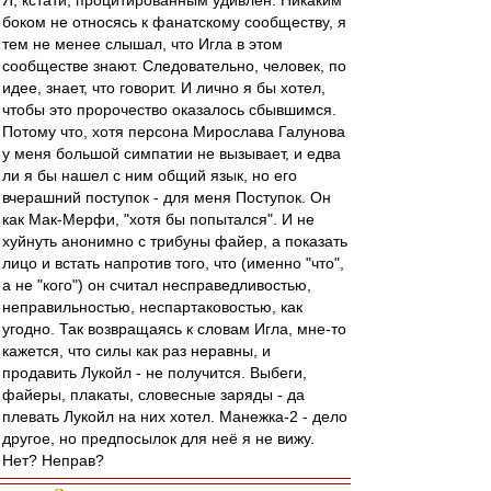
Я, кстати, процитированным удивлен. Никаким
боком не относясь к фанатскому сообществу, я
тем не менее слышал, что Игла в этом
сообществе знают. Следовательно, человек, по
идее, знает, что говорит. И лично я бы хотел,
чтобы это пророчество оказалось сбывшимся.
Потому что, хотя персона Мирослава Галунова
у меня большой симпатии не вызывает, и едва
ли я бы нашел с ним общий язык, но его
вчерашний поступок - для меня Поступок. Он
как Мак-Мерфи, "хотя бы попытался". И не
хуйнуть анонимно с трибуны файер, а показать
лицо и встать напротив того, что (именно "что",
а не "кого") он считал несправедливостью,
неправильностью, неспартаковостью, как
угодно. Так возвращаясь к словам Игла, мне-то
кажется, что силы как раз неравны, и
продавить Лукойл - не получится. Выбеги,
файеры, плакаты, словесные заряды - да
плевать Лукойл на них хотел. Манежка-2 - дело
другое, но предпосылок для неё я не вижу.
Нет? Неправ?