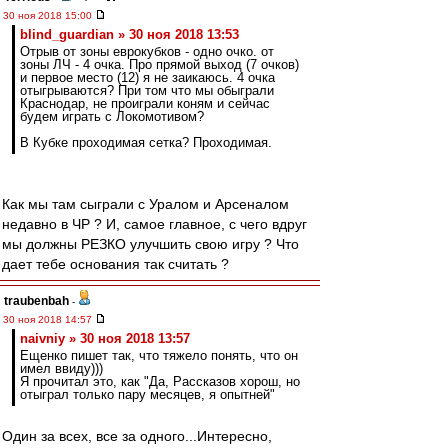
30 ноя 2018 15:00
blind_guardian » 30 ноя 2018 13:53
Отрыв от зоны еврокубков - одно очко. от
зоны ЛЧ - 4 очка. Про прямой выход (7 очков)
и первое место (12) я не заикаюсь. 4 очка
отыгрываются? При том что мы обыграли
Краснодар, не проиграли коням и сейчас
будем играть с Локомотивом?
В Кубке проходимая сетка? Проходимая.
Как мы там сыграли с Уралом и Арсеналом
недавно в ЧР ? И, самое главное, с чего вдруг
мы должны РЕЗКО улучшить свою игру ? Что
дает тебе основания так считать ?
traubenbah
-
30 ноя 2018 14:57
naivniy » 30 ноя 2018 13:57
Ещенко пишет так, что тяжело понять, что он
имел ввиду)))
Я прочитал это, как "Да, Рассказов хорош, но
отыграл только пару месяцев, я опытней"
Один за всех, все за одного...Интересно,