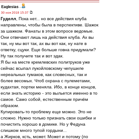
Eaglesias
-
30 ноя 2018 15:37
Гуделл
, Пока нет... но все действия клуба
направлены, чтобы была в перспективе. Шажок
за шажком. Фанаты в этом вопросе ведомые.
Они отвечают лишь на действия клуба. Ах вы
так, ну мы вот так, ах вы вот как, ну нате в
ответку, сцуки. Еще больше говна придумали?
Ну так получите так и вот эдак.
Я бы на месте кремлевских политруков уже
сейчас всыпал лукойловскому чепушиле
нереальных тумаков, как словесных, так и
более весомых. Чтоб охрана с пулеметами,
кудахтая, портки меняла. Ибо, в конце концов,
если знать историю - это выльется именно в то
самое. Само собой, естественным причём
образом.
Купировать-то проблему еще можно. Это не
сложно. Нужно только признать свои ошибки и
почистить хорошо в домике. Но у Федуна
слишком много тупой гордыни...
а Жирков, ксть, может. Может и потому (по