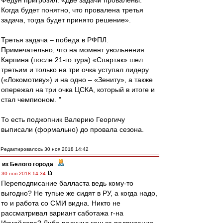
Федун пригрозил: «Две задачи провалены.
Когда будет понятно, что провалена третья
задача, тогда будет принято решение».
Третья задача – победа в РФПЛ.
Примечательно, что на момент увольнения
Карпина (после 21-го тура) «Спартак» шел
третьим и только на три очка уступал лидеру
(«Локомотиву») и на одно – «Зениту», а также
опережал на три очка ЦСКА, который в итоге и
стал чемпионом. "
То есть поджопник Валерию Георгичу
выписали (формально) до провала сезона.
Редактировалось 30 ноя 2018 14:42
из Белого города
-
30 ноя 2018 14:34
Переподписание балласта ведь кому-то
выгодно? Не тупые же сидят в РУ, а когда надо,
то и работа со СМИ видна. Никто не
рассматривал вариант саботажа г-на