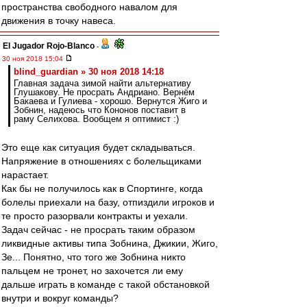
пространства свободного навалом для
движения в точку навеса.
El Jugador Rojo-Blanco
-
30 ноя 2018 15:04
blind_guardian » 30 ноя 2018 14:18
Главная задача зимой найти альтернативу
Глушакову. Не просрать Андриано. Вернём
Бакаева и Гулиева - хорошо. Вернутся Жиго и
Зобнин, надеюсь что Кононов поставит в
раму Селихова. Вообщем я оптимист :)
Это еще как ситуация будет складываться.
Напряжение в отношениях с болельщиками
нарастает.
Как бы не получилось как в Спортинге, когда
болелы приехали на базу, отпиздили игроков и
те просто разорвали контракты и уехали.
Задач сейчас - не просрать таким образом
ликвидные активы типа Зобнина, Джикии, Жиго,
Зе... Понятно, что того же Зобнина никто
пальцем не тронет, но захочется ли ему
дальше играть в команде с такой обстановкой
внутри и вокруг команды?