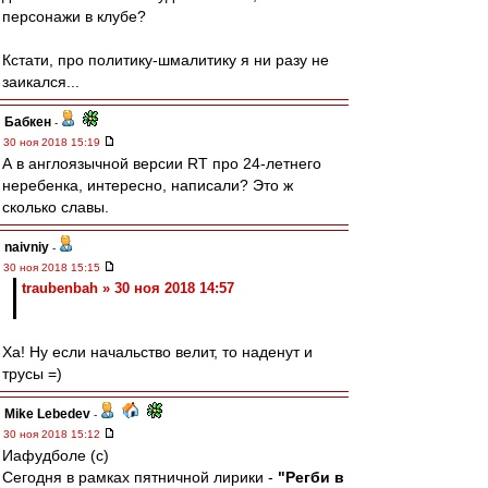
персонажи в клубе?
Кстати, про политику-шмалитику я ни разу не
заикался...
Бабкен
-
30 ноя 2018 15:19
А в англоязычной версии RT про 24-летнего
неребенка, интересно, написали? Это ж
сколько славы.
naivniy
-
30 ноя 2018 15:15
traubenbah » 30 ноя 2018 14:57
Ха! Ну если начальство велит, то наденут и
трусы =)
Mike Lebedev
-
30 ноя 2018 15:12
Иафудболе (с)
Сегодня в рамках пятничной лирики -
"Регби в