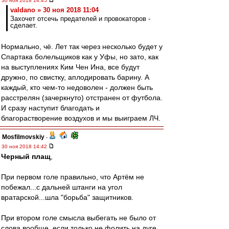
30 ноя 2018 14:45
valdano » 30 ноя 2018 11:04
Захочет отсечь предателей и провокаторов -
сделает.
Нормально, чё. Лет так через несколько будет у
Спартака болельщиков как у Уфы, но зато, как
на выступлениях Ким Чен Ина, все будут
дружно, по свистку, аплодировать барину. А
каждый, кто чем-то недоволен - должен быть
расстрелян (зачеркнуто) отстранен от футбола.
И сразу наступит благодать и
благорастворение воздухов и мы выиграем ЛЧ.
Mosfilmovskiy
-
30 ноя 2018 14:42
Черный плащ
,
При первом голе правильно, что Артём не
побежал...с дальней штанги на угол
вратарской...шла "борьба" защитников.
При втором голе смысла выбегать не было от
слова вообще, если только не фолить на дуге