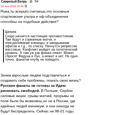
Свирепый Вепрь
-
30 ноя 2018 15:39
Рома,ты всерьёз считаешь,что основные
спартковские ультра и оф-объединения
способны на подобные действия?
Цитата
Скоро начнется настоящее противостояние.
Там будут и сорванные матчи, и
описдюливание команды, и закидывание
офисов и т.д., по списку. Начнутся репрессии
массовые. Конфликт выйдет на политический
уровень. А там уж как фишка ляжет. Может
сбросят Федуна и Лук, а может и нет. Но одно
точно, фанатов клубу не победить
Зачем взрослым людям подставляться и
создавать себе проблемы, ломать свою жизнь?
Русские фанаты не готовы за Идею
рисковать свободой.
В Польше, Сербии
силовые акции, срывы матчей, прорывы на
поле были бы возможны,но не в России, где
идейных людей минимум, и они никогда не
будут беспределить. Сейчас не 98-01 годы.