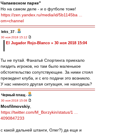
Чапаевском парке"
Но на самом деле - и о футболе тоже!
https://zen.yandex.ru/media/id/5b1145ba ...
om=channel
leks_37
-
30 ноя 2018 15:12
El Jugador Rojo-Blanco » 30 ноя 2018 15:04
Ты не путай. Фанатьё Спортинга приехало
пиздить игроков, но там было маленькое
обстоятельство сопутствующее. За ними стоял
президент клуба, и с его подачи это возникло.
У нас немного другая ситуация, не находишь?
Черный плащ
-
30 ноя 2018 15:08
Mosfilmovskiy
,
https://twitter.com/M_Borzykin/status/1 ...
4090847233
с какой дальней штанги, Олег?) да еще и