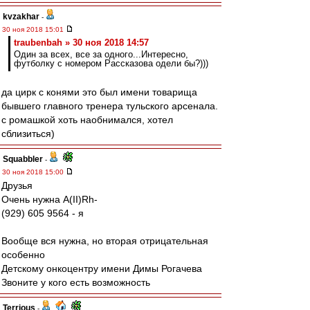
kvzakhar
-
30 ноя 2018 15:01
traubenbah » 30 ноя 2018 14:57
Один за всех, все за одного...Интересно,
футболку с номером Рассказова одели бы?)))
да цирк с конями это был имени товарища
бывшего главного тренера тульского арсенала.
с ромашкой хоть наобнимался, хотел
сблизиться)
Squabbler
-
30 ноя 2018 15:00
Друзья
Очень нужна А(II)Rh-
(929) 605 9564 - я
Вообще вся нужна, но вторая отрицательная
особенно
Детскому онкоцентру имени Димы Рогачева
Звоните у кого есть возможность
Terrious
-