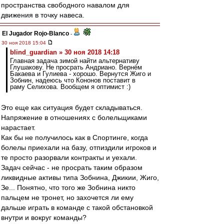
пространства свободного навалом для
движения в точку навеса.
El Jugador Rojo-Blanco
-
30 ноя 2018 15:04
blind_guardian » 30 ноя 2018 14:18
Главная задача зимой найти альтернативу
Глушакову. Не просрать Андриано. Вернём
Бакаева и Гулиева - хорошо. Вернутся Жиго и
Зобнин, надеюсь что Кононов поставит в
раму Селихова. Вообщем я оптимист :)
Это еще как ситуация будет складываться.
Напряжение в отношениях с болельщиками
нарастает.
Как бы не получилось как в Спортинге, когда
болелы приехали на базу, отпиздили игроков и
те просто разорвали контракты и уехали.
Задач сейчас - не просрать таким образом
ликвидные активы типа Зобнина, Джикии, Жиго,
Зе... Понятно, что того же Зобнина никто
пальцем не тронет, но захочется ли ему
дальше играть в команде с такой обстановкой
внутри и вокруг команды?