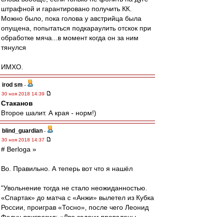
штрафной и гарантировано получить КК.
Можно было, пока голова у австрийца была
опущена, попытаться подкараулить отскок при
обработке мяча...в момент когда он за ним
тянулся
ИМХО.
irod sm
-
30 ноя 2018 14:39
Cтаканов
Второе шалит. А края - норм!)
blind_guardian
-
30 ноя 2018 14:37
# Berloga »
Во. Правильно. А теперь вот что я нашёл
"Увольнение тогда не стало неожиданностью.
«Спартак» до матча с «Анжи» вылетел из Кубка
России, проиграв «Тосно», после чего Леонид