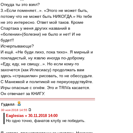
Откуда ты это взял?
3.»Если поменяет...». «Этого не может быть,
потому что не может быть НИКОГДА.» Но тебе
не это интересно. Ответ мой таков. Кроме
Спартака у меня других названий в
«болении»(болезни) не было и нет! И не
будет!!
Исчерпывающе?
И ещё. «Не буди лихо, пока тихо». Я мирный и
покладистый, ну язвлю иногда по-доброму.
«Еду, еду, не свищу...». Но если кому-то
захочется (как Иглесиасу) продолжать вам
здесь «страшилки» рисовать, то не обессудьте.
С Манежкой и политикой не переусердствуйте.
Игры опасные с огнём. Это и TRIVа касается.
Он отвечает за КНИГУ.
Гуделл
-
30 ноя 2018 14:55
Eaglesias » 30.11.2018 14:00
Но одно точно, фанатов клубу не победить.