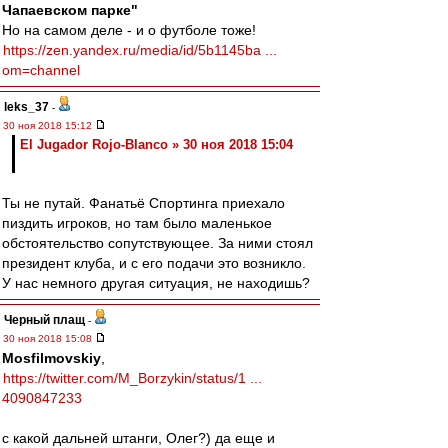
Чапаевском парке"
Но на самом деле - и о футболе тоже!
https://zen.yandex.ru/media/id/5b1145ba ...
om=channel
leks_37
-
30 ноя 2018 15:12
El Jugador Rojo-Blanco » 30 ноя 2018 15:04
Ты не путай. Фанатьё Спортинга приехало
пиздить игроков, но там было маленькое
обстоятельство сопутствующее. За ними стоял
президент клуба, и с его подачи это возникло.
У нас немного другая ситуация, не находишь?
Черный плащ
-
30 ноя 2018 15:08
Mosfilmovskiy
,
https://twitter.com/M_Borzykin/status/1 ...
4090847233
с какой дальней штанги, Олег?) да еще и