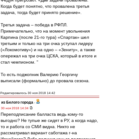
Федун пригрозил: «Две задачи провалены.
Когда будет понятно, что провалена третья
задача, тогда будет принято решение».
Третья задача – победа в РФПЛ.
Примечательно, что на момент увольнения
Карпина (после 21-го тура) «Спартак» шел
третьим и только на три очка уступал лидеру
(«Локомотиву») и на одно – «Зениту», а также
опережал на три очка ЦСКА, который в итоге и
стал чемпионом. "
То есть поджопник Валерию Георгичу
выписали (формально) до провала сезона.
Редактировалось 30 ноя 2018 14:42
из Белого города
-
30 ноя 2018 14:34
Переподписание балласта ведь кому-то
выгодно? Не тупые же сидят в РУ, а когда надо,
то и работа со СМИ видна. Никто не
рассматривал вариант саботажа г-на