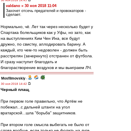
30 ноя 2018 14:45
valdano » 30 ноя 2018 11:04
Захочет отсечь предателей и провокаторов -
сделает.
Нормально, чё. Лет так через несколько будет у
Спартака болельщиков как у Уфы, но зато, как
на выступлениях Ким Чен Ина, все будут
дружно, по свистку, аплодировать барину. А
каждый, кто чем-то недоволен - должен быть
расстрелян (зачеркнуто) отстранен от футбола.
И сразу наступит благодать и
благорастворение воздухов и мы выиграем ЛЧ.
Mosfilmovskiy
-
30 ноя 2018 14:42
Черный плащ
,
При первом голе правильно, что Артём не
побежал...с дальней штанги на угол
вратарской...шла "борьба" защитников.
При втором голе смысла выбегать не было от
слова вообще, если только не фолить на дуге