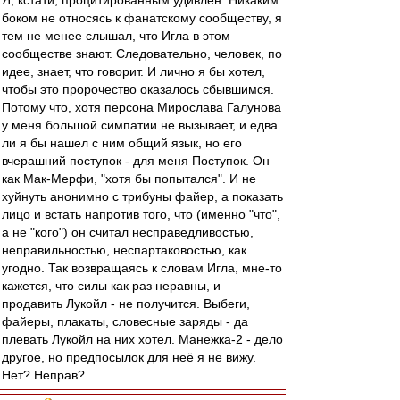
Я, кстати, процитированным удивлен. Никаким
боком не относясь к фанатскому сообществу, я
тем не менее слышал, что Игла в этом
сообществе знают. Следовательно, человек, по
идее, знает, что говорит. И лично я бы хотел,
чтобы это пророчество оказалось сбывшимся.
Потому что, хотя персона Мирослава Галунова
у меня большой симпатии не вызывает, и едва
ли я бы нашел с ним общий язык, но его
вчерашний поступок - для меня Поступок. Он
как Мак-Мерфи, "хотя бы попытался". И не
хуйнуть анонимно с трибуны файер, а показать
лицо и встать напротив того, что (именно "что",
а не "кого") он считал несправедливостью,
неправильностью, неспартаковостью, как
угодно. Так возвращаясь к словам Игла, мне-то
кажется, что силы как раз неравны, и
продавить Лукойл - не получится. Выбеги,
файеры, плакаты, словесные заряды - да
плевать Лукойл на них хотел. Манежка-2 - дело
другое, но предпосылок для неё я не вижу.
Нет? Неправ?