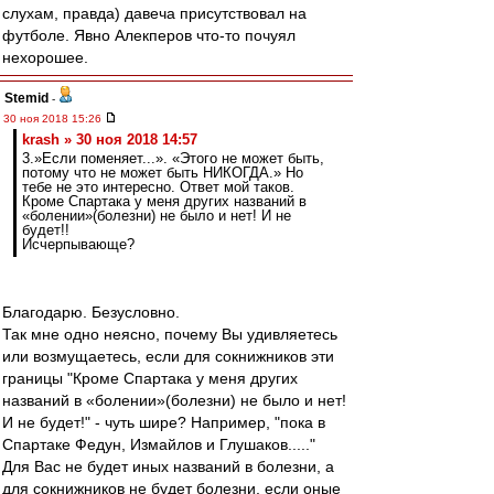
слухам, правда) давеча присутствовал на
футболе. Явно Алекперов что-то почуял
нехорошее.
Stemid
-
30 ноя 2018 15:26
krash » 30 ноя 2018 14:57
3.»Если поменяет...». «Этого не может быть,
потому что не может быть НИКОГДА.» Но
тебе не это интересно. Ответ мой таков.
Кроме Спартака у меня других названий в
«болении»(болезни) не было и нет! И не
будет!!
Исчерпывающе?
Благодарю. Безусловно.
Так мне одно неясно, почему Вы удивляетесь
или возмущаетесь, если для сокнижников эти
границы "Кроме Спартака у меня других
названий в «болении»(болезни) не было и нет!
И не будет!" - чуть шире? Например, "пока в
Спартаке Федун, Измайлов и Глушаков....."
Для Вас не будет иных названий в болезни, а
для сокнижников не будет болезни, если оные