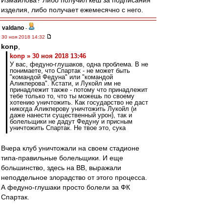
Измайлова? Либо получил кеш за подписания
изделия, либо получает ежемесячно с него.
valdano
-
30 ноя 2018 14:32
konp
,
konp » 30 ноя 2018 13:46
У вас, федуно-глушаков, одна проблема. В не
понимаете, что Спартак - не может быть
"командой Федуна" или "командой
Аликперова". Кстати, и Лукойл им не
принадлежит также - потому что принадлежит
тебе только то, что ты можешь по своему
хотению уничтожить. Как государство не даст
никогда Аликперову уничтожить Лукойл (и
даже нанести существенный урон), так и
болельщики не дадут Федуну и присным
уничтожить Спартак. Не твое это, сука
Вчера клуб уничтожали на своем стадионе
типа-правильные болельщики. И еще
большинство, здесь на ВВ, выражали
неподдельное злорадство от этого процесса.
А федуно-глушаки просто болели за ФК
Спартак.
Berloga
-