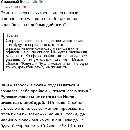
Свирепый Вепрь
-
30 ноя 2018 15:39
Рома,ты всерьёз считаешь,что основные
спартковские ультра и оф-объединения
способны на подобные действия?
Цитата
Скоро начнется настоящее противостояние.
Там будут и сорванные матчи, и
описдюливание команды, и закидывание
офисов и т.д., по списку. Начнутся репрессии
массовые. Конфликт выйдет на политический
уровень. А там уж как фишка ляжет. Может
сбросят Федуна и Лук, а может и нет. Но одно
точно, фанатов клубу не победить
Зачем взрослым людям подставляться и
создавать себе проблемы, ломать свою жизнь?
Русские фанаты не готовы за Идею
рисковать свободой.
В Польше, Сербии
силовые акции, срывы матчей, прорывы на
поле были бы возможны,но не в России, где
идейных людей минимум, и они никогда не
будут беспределить. Сейчас не 98-01 годы.