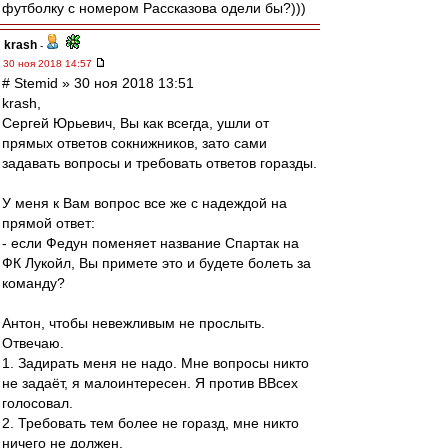
футболку с номером Рассказова одели бы?)))
krash
-
30 ноя 2018 14:57
# Stemid » 30 ноя 2018 13:51
krash,
Сергей Юрьевич, Вы как всегда, ушли от
прямых ответов сокнижников, зато сами
задавать вопросы и требовать ответов горазды.
У меня к Вам вопрос все же с надеждой на
прямой ответ:
- если Федун поменяет название Спартак на
ФК Лукойл, Вы примете это и будете болеть за
команду?
Антон, чтобы невежливым не прослыть.
Отвечаю.
1. Задирать меня не надо. Мне вопросы никто
не задаёт, я малоинтересен. Я против ВВсех
голосовал.
2. Требовать тем более не горазд, мне никто
ничего не должен.