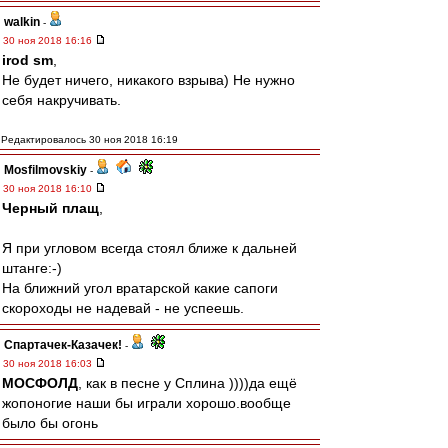
walkin
-
30 ноя 2018 16:16
irod sm
,
Не будет ничего, никакого взрыва) Не нужно
себя накручивать.
Редактировалось 30 ноя 2018 16:19
Mosfilmovskiy
-
30 ноя 2018 16:10
Черный плащ
,
Я при угловом всегда стоял ближе к дальней
штанге:-)
На ближний угол вратарской какие сапоги
скороходы не надевай - не успеешь.
Спартачек-Казачек!
-
30 ноя 2018 16:03
МОСФОЛД
, как в песне у Сплина ))))да ещё
жопоногие наши бы играли хорошо.вообще
было бы огонь