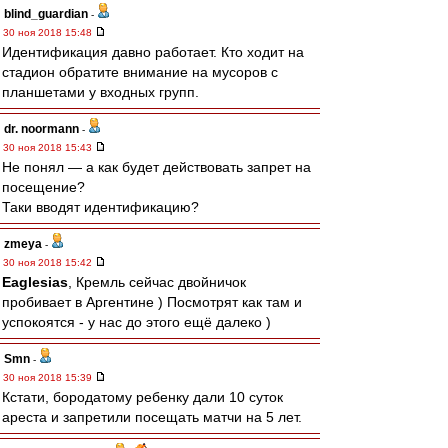
blind_guardian
-
30 ноя 2018 15:48
Идентификация давно работает. Кто ходит на
стадион обратите внимание на мусоров с
планшетами у входных групп.
dr. noormann
-
30 ноя 2018 15:43
Не понял — а как будет действовать запрет на
посещение?
Таки вводят идентификацию?
zmeya
-
30 ноя 2018 15:42
Eaglesias
, Кремль сейчас двойничок
пробивает в Аргентине ) Посмотрят как там и
успокоятся - у нас до этого ещё далеко )
Smn
-
30 ноя 2018 15:39
Кстати, бородатому ребенку дали 10 суток
ареста и запретили посещать матчи на 5 лет.