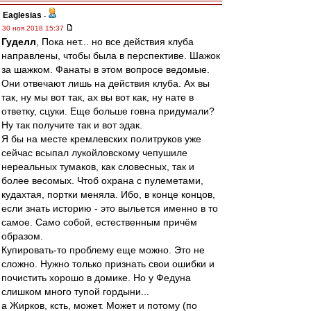
Eaglesias
-
30 ноя 2018 15:37
Гуделл
, Пока нет... но все действия клуба
направлены, чтобы была в перспективе. Шажок
за шажком. Фанаты в этом вопросе ведомые.
Они отвечают лишь на действия клуба. Ах вы
так, ну мы вот так, ах вы вот как, ну нате в
ответку, сцуки. Еще больше говна придумали?
Ну так получите так и вот эдак.
Я бы на месте кремлевских политруков уже
сейчас всыпал лукойловскому чепушиле
нереальных тумаков, как словесных, так и
более весомых. Чтоб охрана с пулеметами,
кудахтая, портки меняла. Ибо, в конце концов,
если знать историю - это выльется именно в то
самое. Само собой, естественным причём
образом.
Купировать-то проблему еще можно. Это не
сложно. Нужно только признать свои ошибки и
почистить хорошо в домике. Но у Федуна
слишком много тупой гордыни...
а Жирков, ксть, может. Может и потому (по