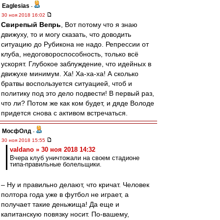
Eaglesias
-
30 ноя 2018 16:02
Свирепый Вепрь
, Вот потому что я знаю
движуху, то и могу сказать, что доводить
ситуацию до Рубикона не надо. Репрессии от
клуба, недоговороспособность, только всё
ускорят. Глубокое заблуждение, что идейных в
движухе минимум. Ха! Ха-ха-ха! А сколько
братвы воспользуется ситуацией, чтоб и
политику под это дело подвести! В первый раз,
что ли? Потом же как ком будет, и дяде Володе
придется снова с активом встречаться.
МосфОлд
-
30 ноя 2018 15:55
valdano » 30 ноя 2018 14:32
Вчера клуб уничтожали на своем стадионе
типа-правильные болельщики.
– Ну и правильно делают, что кричат. Человек
полтора года уже в футбол не играет, а
получает такие деньжища! Да еще и
капитанскую повязку носит. По-вашему,