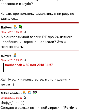
персонажи в клубе?
Кстати, про политику-шмалитику я ни разу не
заикался...
Бабкен
-
30 ноя 2018 15:19
А в англоязычной версии RT про 24-летнего
неребенка, интересно, написали? Это ж
сколько славы.
naivniy
-
30 ноя 2018 15:15
traubenbah » 30 ноя 2018 14:57
Ха! Ну если начальство велит, то наденут и
трусы =)
Mike Lebedev
-
30 ноя 2018 15:12
Иафудболе (с)
Сегодня в рамках пятничной лирики -
"Регби в