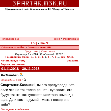
Официальный сайт болельщиков ФК "Спартак" Москва
Полная версия
Вход
•
Регистрация
FAQ
•
Поиск
Общение на сайте
Гостевая книга ВВ
»
Пред. тема
|
След. тема
Страница
5
из
226
[ Сообщений: 11262 ]
На страницу
Пред.
1
,
2
,
3
,
4
,
5
,
6
,
7
,
8
...
226
След.
Начать новую тему
Добавить
Версия для печати
01.11.2018 - 30.11.2018
Re:Member
-
30 ноя 2018 16:17
Спартачек-Казачек!
, ты его предупреди, что
если что не так толпа решит - хуесосить его
будут так же как хуесосят капитана команды
щас. Да и сам подумай - может нахер оно
тебе?
Последнее сообщение