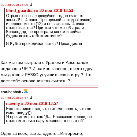
30 ноя 2018 15:00
blind_guardian » 30 ноя 2018 13:53
Отрыв от зоны еврокубков - одно очко. от
зоны ЛЧ - 4 очка. Про прямой выход (7 очков)
и первое место (12) я не заикаюсь. 4 очка
отыгрываются? При том что мы обыграли
Краснодар, не проиграли коням и сейчас
будем играть с Локомотивом?
В Кубке проходимая сетка? Проходимая.
Как мы там сыграли с Уралом и Арсеналом
недавно в ЧР ? И, самое главное, с чего вдруг
мы должны РЕЗКО улучшить свою игру ? Что
дает тебе основания так считать ?
traubenbah
-
30 ноя 2018 14:57
naivniy » 30 ноя 2018 13:57
Ещенко пишет так, что тяжело понять, что он
имел ввиду)))
Я прочитал это, как "Да, Рассказов хорош, но
отыграл только пару месяцев, я опытней"
Один за всех, все за одного...Интересно,