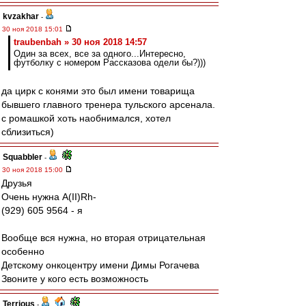
kvzakhar
-
30 ноя 2018 15:01
traubenbah » 30 ноя 2018 14:57
Один за всех, все за одного...Интересно,
футболку с номером Рассказова одели бы?)))
да цирк с конями это был имени товарища
бывшего главного тренера тульского арсенала.
с ромашкой хоть наобнимался, хотел
сблизиться)
Squabbler
-
30 ноя 2018 15:00
Друзья
Очень нужна А(II)Rh-
(929) 605 9564 - я
Вообще вся нужна, но вторая отрицательная
особенно
Детскому онкоцентру имени Димы Рогачева
Звоните у кого есть возможность
Terrious
-