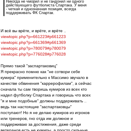
Никогда не чморил и не гандонил ни одного
действующего футболиста Спартака. У меня
- четкая и однозначная позиция, всегда
поддерживать ФК Спартак.
И всё вы врёте, и врёте, и врёте ..
viewtopic.php?p=661223#p661223
viewtopic.php?p=661369#p661369
viewtopic.php?p=780079#p780079
viewtopic.php?p=776028#p776028
Прямо такой "заспартаковиц"
Я прекрасно помню как "не сотвори себе
кумира" применительно к Массимо звучало в
качестве обвинения "каррерофилам", а сейчас
сначала ты сам творишь кумиров из всех кто
надел футболку Спартака и говоришь что всех
"я и мне подобные" должны поддерживать ..
ведь так настоящие "заспартаковцы"
поступают! Но я не делаю кумиров из игроков
или тренеров, гно отда им должное и
поддерживаю за достижения, даже среди
ветеранов есть не кумиры, а просто сильные,