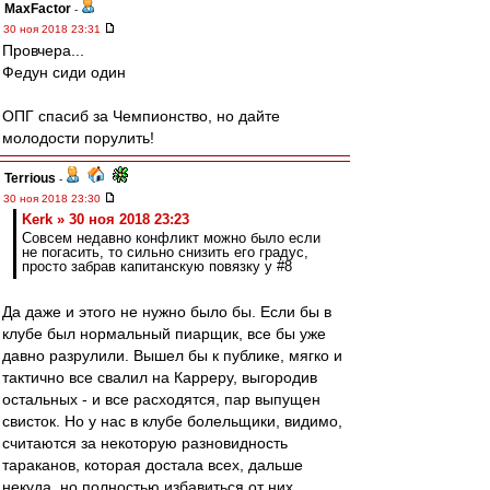
MaxFactor
-
30 ноя 2018 23:31
Провчера...
Федун сиди один
ОПГ спасиб за Чемпионство, но дайте
молодости порулить!
Terrious
-
30 ноя 2018 23:30
Kerk » 30 ноя 2018 23:23
Совсем недавно конфликт можно было если
не погасить, то сильно снизить его градус,
просто забрав капитанскую повязку у #8
Да даже и этого не нужно было бы. Если бы в
клубе был нормальный пиарщик, все бы уже
давно разрулили. Вышел бы к публике, мягко и
тактично все свалил на Карреру, выгородив
остальных - и все расходятся, пар выпущен
свисток. Но у нас в клубе болельщики, видимо,
считаются за некоторую разновидность
тараканов, которая достала всех, дальше
некуда, но полностью избавиться от них