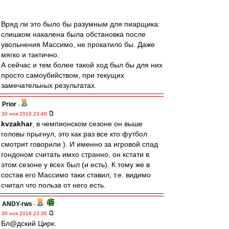
Вряд ли это было бы разумным для пиарщика:
слишком накалена была обстановка после
увольнения Массимо, не прокатило бы. Даже
мягко и тактично.
А сейчас и тем более такой ход был бы для них
просто самоубийством, при текущих
замечательных результатах.
Prior
-
30 ноя 2018 23:40
kvzakhar
, в чемпионском сезоне он выше
головы прыгнул, это как раз все кто футбол
смотрит говорили ). И именно за игровой спад
гондоном считать имхо странно, он кстати в
этом сезоне у всех был (и есть). К тому же в
состав его Массимо таки ставил, т.е. видимо
считал что польза от него есть.
ANDY-rws
-
30 ноя 2018 23:36
Бл@дский Цирк.