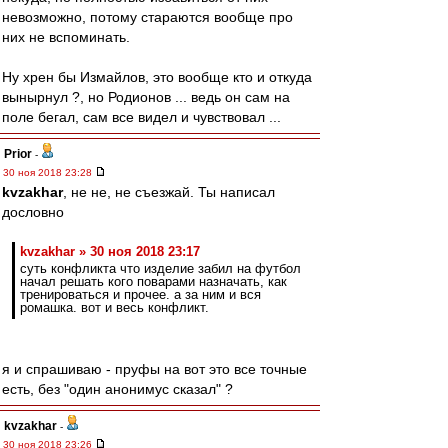
невозможно, потому стараются вообще про
них не вспоминать.
Ну хрен бы Измайлов, это вообще кто и откуда
вынырнул ?, но Родионов ... ведь он сам на
поле бегал, сам все видел и чувствовал ...
Prior
-
30 ноя 2018 23:28
kvzakhar
, не не, не съезжай. Ты написал
дословно
kvzakhar » 30 ноя 2018 23:17
суть конфликта что изделие забил на футбол
начал решать кого поварами назначать, как
тренироваться и прочее. а за ним и вся
ромашка. вот и весь конфликт.
я и спрашиваю - пруфы на вот это все точные
есть, без "один анонимус сказал" ?
kvzakhar
-
30 ноя 2018 23:26