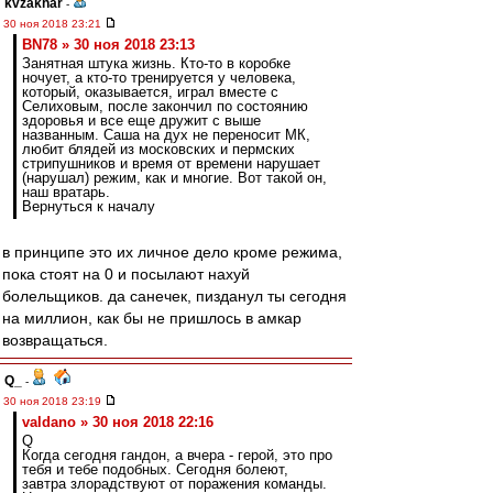
kvzakhar
-
30 ноя 2018 23:21
BN78 » 30 ноя 2018 23:13
Занятная штука жизнь. Кто-то в коробке
ночует, а кто-то тренируется у человека,
который, оказывается, играл вместе с
Селиховым, после закончил по состоянию
здоровья и все еще дружит с выше
названным. Саша на дух не переносит МК,
любит блядей из московских и пермских
стрипушников и время от времени нарушает
(нарушал) режим, как и многие. Вот такой он,
наш вратарь.
Вернуться к началу
в принципе это их личное дело кроме режима,
пока стоят на 0 и посылают нахуй
болельщиков. да санечек, пизданул ты сегодня
на миллион, как бы не пришлось в амкар
возвращаться.
Q_
-
30 ноя 2018 23:19
valdano » 30 ноя 2018 22:16
Q
Когда сегодня гандон, а вчера - герой, это про
тебя и тебе подобных. Сегодня болеют,
завтра злорадствуют от поражения команды.