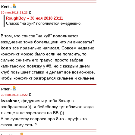
Kerk
-
30 ноя 2018 23:23
RoughBoy » 30 ноя 2018 23:11
Список "на хуй" пополняется ежедневно.
В том, что список "на хуй" пополняется
ежедневно тоже болельщики что ли виноваты?
konp
все правильно написал. Совсем недавно
конфликт можно было если не погасить, то
сильно снизить его градус, просто забрав
капитанскую повязку у #8, но с каждым днем
клуб повышает ставки и делает всё возможное,
чтобы конфликт разгорался сильнее и сильнее.
Prior
-
30 ноя 2018 23:22
kvzakhar
, федунисты у тебя Захар в
воображении )), я бейсболку тут обличал когда
ты еще и не зарегался на ВВ )))
А по существу вопроса про 8-го - пруфы то
сказанному есть ?