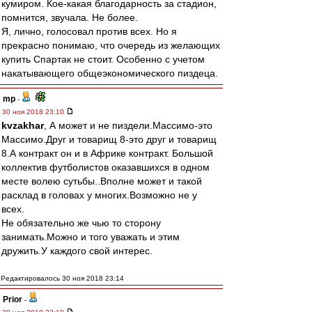
кумиром. Кое-какая благодарность за стадион,
помнится, звучала. Не более.
Я, лично, голосовал против всех. Но я
прекрасно понимаю, что очередь из желающих
купить Спартак не стоит. Особенно с учетом
накатывающего общеэкономического пиздеца.
mp
-
30 ноя 2018 23:10
kvzakhar
, А может и не пиздели.Массимо-это
Массимо.Друг и товарищ 8-это друг и товарищ
8.А контракт он и в Африке контракт. Большой
коллектив футболистов оказавшихся в одном
месте волею сутьбы..Вполне может и такой
расклад в головах у многих.Возможно не у
всех.
Не обязательно же чью то сторону
занимать.Можно и того уважать и этим
дружить.У каждого свой интерес.
Редактировалось 30 ноя 2018 23:14
Prior
-