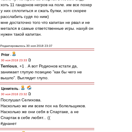
хоть 11 гандонов негров на поле. им все похер
у них сплотиться и сжать булки, хотя скорее
расслабить судя по ним)
мне достаточно того что капитан не рвал и не
метался в самые ответственные игры. нахуй он
нужен такой капитан.
Редактировалось 30 ноя 2018 23:37
Prior
-
30 ноя 2018 23:33
Terrious
, +1 . А вот Родионов кстати да,
занимает глупую позицию "как бы чего не
вышло". Выглядит глупо.
Ценитель
-
30 ноя 2018 23:32
Послушал Селихова.
Насколько же им всем пох на болельщиков.
Насколько же они себя в Спартаке, а не
Спартак в себе любят... ((
#днанет