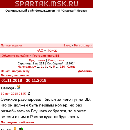
Официальный сайт болельщиков ФК "Спартак" Москва
Полная версия
Вход
•
Регистрация
FAQ
•
Поиск
Общение на сайте
Гостевая книга ВВ
»
Пред. тема
|
След. тема
Страница
1
из
226
[ Сообщений: 11262 ]
На страницу
1
,
2
,
3
,
4
,
5
...
226
След.
Начать новую тему
Добавить
Версия для печати
01.11.2018 - 30.11.2018
Berloga
-
30 ноя 2018 23:57
Селихов разочаровал, бился за него тут на ВВ,
что он должен быть первым номер, но раз
разьебывать за Глушака собрался, то может
вмести с ним в Ростов куда-нибудь ехать.
Последнее сообщение