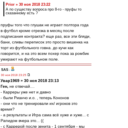
Prior » 30 ноя 2018 23:22
А по существу вопроса про 8-го - пруфы то
сказанному есть ?
пруфы того что глушак не играет полтора года
в футбол кроме отрезка в месяц после
подписания контракта? еще раз, все эти бляди,
бани, сливы переписок это просто вишенка на
торт из футбольного говна. до кучи как
говорится, и на это всем похер пока за ромбик
умирают на футбольном поле.
SAS
-
30 ноя 2018 23:25
Увар1969 » 30 ноя 2018 23:13
Ген,
не отвечай....
- Карреры уже нет и давно
- были Рианчо и.о. , теперь Кононов
- они что не тренировали их/ игроков это
время?
- а результаты и Игра сама всё хуже и хуже... с
Рапидом вчера это... ((
- c Каррерой после зенита - 1 сентября - мы