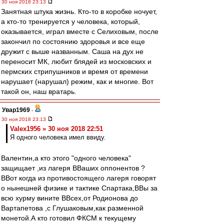
30 ноя 2018 23:13
Занятная штука жизнь. Кто-то в коробке ночует,
а кто-то тренируется у человека, который,
оказывается, играл вместе с Селиховым, после
закончил по состоянию здоровья и все еще
дружит с выше названным. Саша на дух не
переносит МК, любит блядей из московских и
пермских стрипушников и время от времени
нарушает (нарушал) режим, как и многие. Вот
такой он, наш вратарь.
Увар1969
-
30 ноя 2018 23:13
Valex1956 » 30 ноя 2018 22:51
Я одного человека имел ввиду.
Валентин,а кто этого "одного человека"
защищает ,из лагеря ВВаших оппонентов ?
ВВот когда из противостоящего лагеря говорят
о нынешней физике и тактике Спартака,ВВы за
всю хурму вините ВВсех,от Родионова до
Вартапетова ,с Глушаковым,как разменной
монетой.А кто готовил ФКСМ к текущему