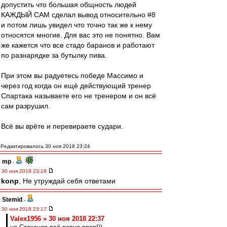
допустить что большая общность людей
КАЖДЫЙ САМ сделал вывод относительно #8
и потом лишь увидел что точно так же к нему
относятся многие. Для вас это не понятно. Вам
же кажется что все стадо баранов и работают
по разнарядке за бутылку пива.
При этом вы радуетесь победе Массимо и
через год когда он ещё действующий тренер
Спартака называете его не тренером и он всё
сам разрушил.
Всё вы врёте и перевираете судари.
Редактировалось 30 ноя 2018 23:24
mp
-
30 ноя 2018 23:18
konp
, Не утруждай себя ответами
Stemid
-
30 ноя 2018 23:17
Valex1956 » 30 ноя 2018 22:37