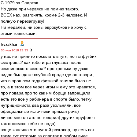
С 1979 за Спартак.
Но даже при червяке не помню такого.
ВСЕХ нах. разгонять, кроме 2-3 человек. И
полную перезагрузку!
Ни медалей, ни зоны еврокубков не хочу с
этими говнюками.
kvzakhar
-
30 ноя 2018 23:35
у нас не принято посылать в гугл, но ты футбик
смотришь? как тебе игра глушака после
чемпионского сезона? про треньки ну даже
видос был даже клубный вроде где он говорит,
что в прошлом году физикой гоняли было не
то, а в этом все через игры и ему это нравится,
про повара про то как им борщи запрещали
есть это все у рабинера в спорте было. тетку
нутрициониста два раза увольняли, все
официальные источники прямая речь)
лично мне он это не говорил) других пруфов я
так понимаю тебе не надо)
ваще конечно это пустой разговор, ну есть вот
такие тут которые за спартак в любом виде