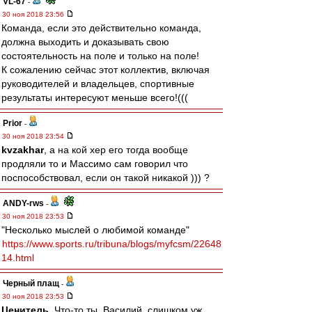
VL-67
-
30 ноя 2018 23:56
Команда, если это действительно команда,
должна выходить и доказывать свою
состоятельность на поле и только на поле!
К сожалению сейчас этот коллектив, включая
руководителей и владельцев, спортивные
результаты интересуют меньше всего!(((
Prior
-
30 ноя 2018 23:54
kvzakhar
, а на кой хер его тогда вообще
продляли то и Массимо сам говорил что
поспособствовал, если он такой никакой ))) ?
ANDY-rws
-
30 ноя 2018 23:53
"Несколько мыслей о любимой команде"
https://www.sports.ru/tribuna/blogs/myfcsm/22648
14.html
Черный плащ
-
30 ноя 2018 23:53
Ценитель
, Что-то ты, Василий, слишком уж