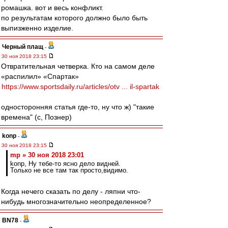
ромашка. вот и весь конфликт.
по результатам которого должно было быть
выпизженно изделие.
Черный плащ
-
30 ноя 2018 23:15
Отвратительная четверка. Кто на самом деле
«распилил» «Спартак»
https://www.sportsdaily.ru/articles/otv ... il-spartak
односторонняя статья где-то, ну что ж) "такие
времена" (с, Познер)
konp
-
30 ноя 2018 23:15
mp » 30 ноя 2018 23:01
konp, Ну тебе-то ясно дело видней.
Только не все там так просто,видимо.
Когда нечего сказать по делу - ляпни что-
нибудь многозначительно неопределенное?
BN78
-