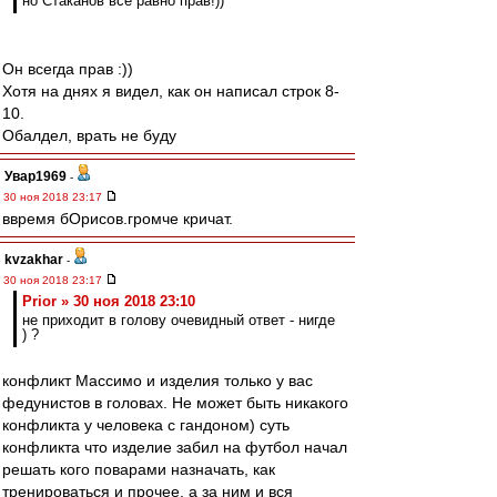
но Стаканов всё равно прав!))
Он всегда прав :))
Хотя на днях я видел, как он написал строк 8-
10.
Обалдел, врать не буду
Увар1969
-
30 ноя 2018 23:17
ввремя бОрисов.громче кричат.
kvzakhar
-
30 ноя 2018 23:17
Prior » 30 ноя 2018 23:10
не приходит в голову очевидный ответ - нигде
) ?
конфликт Массимо и изделия только у вас
федунистов в головах. Не может быть никакого
конфликта у человека с гандоном) суть
конфликта что изделие забил на футбол начал
решать кого поварами назначать, как
тренироваться и прочее. а за ним и вся