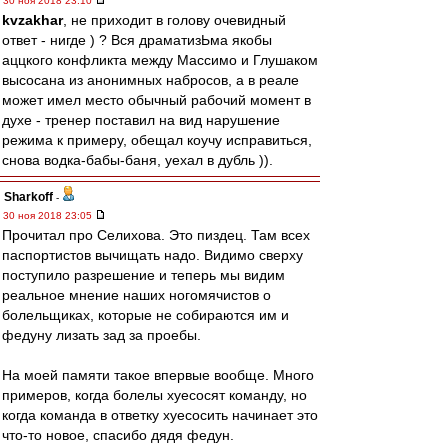
30 ноя 2018 23:10
kvzakhar
, не приходит в голову очевидный
ответ - нигде ) ? Вся драматизЬма якобы
аццкого конфликта между Массимо и Глушаком
высосана из анонимных набросов, а в реале
может имел место обычный рабочий момент в
духе - тренер поставил на вид нарушение
режима к примеру, обещал коучу исправиться,
снова водка-бабы-баня, уехал в дубль )).
Sharkoff
-
30 ноя 2018 23:05
Прочитал про Селихова. Это пиздец. Там всех
паспортистов вычищать надо. Видимо сверху
поступило разрешение и теперь мы видим
реальное мнение наших ногомячистов о
болельщиках, которые не собираются им и
федуну лизать зад за проебы.
На моей памяти такое впервые вообще. Много
примеров, когда болелы хуесосят команду, но
когда команда в ответку хуесосить начинает это
что-то новое, спасибо дядя федун.