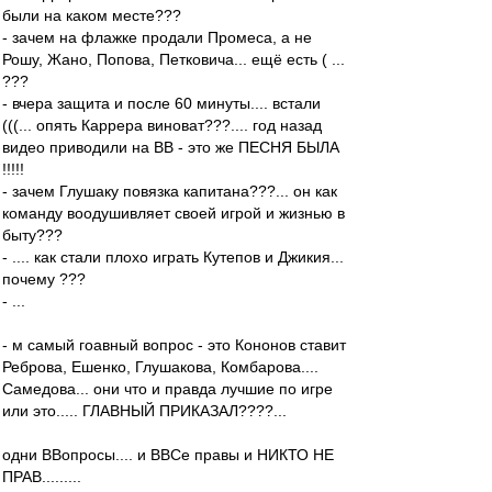
были на каком месте???
- зачем на флажке продали Промеса, а не
Рошу, Жано, Попова, Петковича... ещё есть ( ...
???
- вчера защита и после 60 минуты.... встали
(((... опять Каррера виноват???.... год назад
видео приводили на ВВ - это же ПЕСНЯ БЫЛА
!!!!!
- зачем Глушаку повязка капитана???... он как
команду воодушивляет своей игрой и жизнью в
быту???
- .... как стали плохо играть Кутепов и Джикия...
почему ???
- ...
- м самый гоавный вопрос - это Кононов ставит
Реброва, Ешенко, Глушакова, Комбарова....
Самедова... они что и правда лучшие по игре
или это..... ГЛАВНЫЙ ПРИКАЗАЛ????...
одни ВВопросы.... и ВВСе правы и НИКТО НЕ
ПРАВ.........