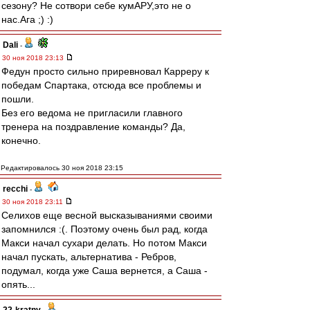
сезону? Не сотвори себе кумАРУ,это не о
нас.Ага ;) :)
Dali
-
30 ноя 2018 23:13
Федун просто сильно приревновал Карреру к
победам Спартака, отсюда все проблемы и
пошли.
Без его ведома не пригласили главного
тренера на поздравление команды? Да,
конечно.
Редактировалось 30 ноя 2018 23:15
recchi
-
30 ноя 2018 23:11
Селихов еще весной высказываниями своими
запомнился :(. Поэтому очень был рад, когда
Макси начал сухари делать. Но потом Макси
начал пускать, альтернатива - Ребров,
подумал, когда уже Саша вернется, а Саша -
опять...