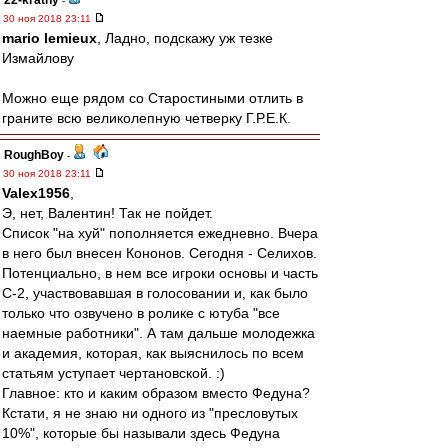
22-kratny
-
30 ноя 2018 23:11
mario lemieux
, Ладно, подскажу уж тезке
Измайлову
Можно еще рядом со Старостиными отлить в
граните всю великолепную четверку Г.Р.Е.К.
RoughBoy
-
30 ноя 2018 23:11
Valex1956
,
Э, нет, Валентин! Так не пойдет.
Список "на хуй" пополняется ежедневно. Вчера
в него был внесен Кононов. Сегодня - Селихов.
Потенциально, в нем все игроки основы и часть
С-2, участвовавшая в голосовании и, как было
только что озвучено в ролике с ютуба "все
наемные работники". А там дальше молодежка
и академия, которая, как выяснилось по всем
статьям уступает чертановской. :)
Главное: кто и каким образом вместо Федуна?
Кстати, я не знаю ни одного из "пресловутых
10%", которые бы называли здесь Федуна