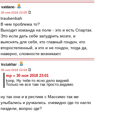
valdano
-
30 ноя 2018 23:05
traubenbah
В чем проблема то?
Выходит команда на поле - это и есть Спартак.
Это если дать себе запудрить мозги, и
выяснять для себя, кто главный гондон, кто
второстепенный, а кто и не гондон, тогда да,
наверно, сложности возникают.
kvzakhar
-
30 ноя 2018 23:04
mp » 30 ноя 2018 23:01
konp, Ну тебе-то ясно дело видней.
Только не все там так просто,видимо.
ну так они и в рестике с Массимо так же
улыбались и ручкались. очевидно где-то нагло
пиздели, вопрос где?
mp
-
30 ноя 2018 23:01
konp
, Ну тебе-то ясно дело видней.