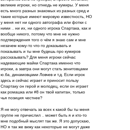
великие игроки, но отнюдь не кумиры. У меня
есть много разных знакомых из разных сред и
такие которые имеют мировую известность, НО
у меня нет ни одного автографа или фотки с
ними .. ни их, ни одного игрока Спартака, как и
вообще никого, потому что мне не нужно
подтверждения того о чём я знаю сам и мне
незачем кому-то что-то доказывать и
показывать и ты мне будешь про кумиров
рассказывать? Для меня игроки сейчас
надевающие майки Спартака именно что
игроки, а завтра они могут стать зенитовцами
ю.ба, динамовцами Ловчев и т.д. Если игрок
здесь и сейчас играет и приносит пользу
Спартаку он герой и молодец, если он играет
как ромашка или #8 он твой капитан, только
чья позиция честнее?
Я не могу отвечать за всех к какой бы ты меня
группе не причислил .. может быть я и кто-то
мне подобный мыслят так же. Я это допускаю,
НО я так же вижу как некоторые не могут даже