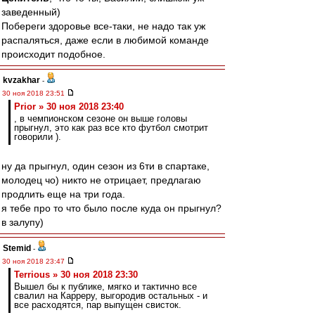
заведенный)
Побереги здоровье все-таки, не надо так уж
распаляться, даже если в любимой команде
происходит подобное.
kvzakhar
-
30 ноя 2018 23:51
Prior » 30 ноя 2018 23:40
, в чемпионском сезоне он выше головы
прыгнул, это как раз все кто футбол смотрит
говорили ).
ну да прыгнул, один сезон из 6ти в спартаке,
молодец чо) никто не отрицает, предлагаю
продлить еще на три года.
я тебе про то что было после куда он прыгнул?
в залупу)
Stemid
-
30 ноя 2018 23:47
Terrious » 30 ноя 2018 23:30
Вышел бы к публике, мягко и тактично все
свалил на Карреру, выгородив остальных - и
все расходятся, пар выпущен свисток.