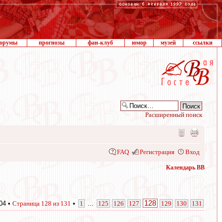
орумы
прогнозы
фан-клуб
юмор
музей
ссылки
Расширенный поиск
FAQ
Регистрация
Вход
Календарь ВВ
128
04 •
Страница
128
из
131
•
1
...
125
126
127
129
130
131