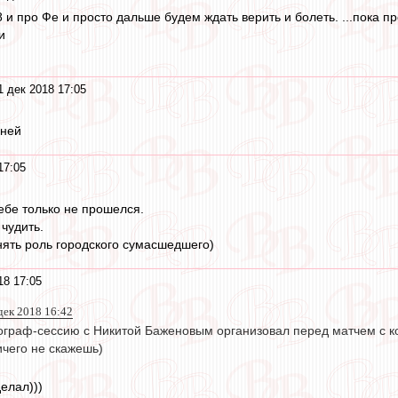
 и про Фе и просто дальше будем ждать верить и болеть. ...пока 
и
1 дек 2018 17:05
оней
17:05
тебе только не прошелся.
чудить.
нять роль городского сумасшедшего)
18 17:05
дек 2018 16:42
граф-сессию с Никитой Баженовым организовал перед матчем с к
ичего не скажешь)
елал)))