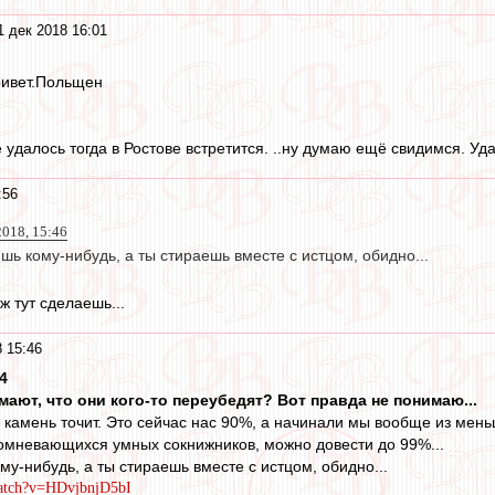
1 дек 2018 16:01
ривет.Польщен
 удалось тогда в Ростове встретится. ..ну думаю ещё свидимся. Уд
:56
2018, 15:46
ишь кому-нибудь, а ты стираешь вместе с истцом, обидно...
уж тут сделаешь...
 15:46
4
мают, что они кого-то переубедят? Вот правда не понимаю...
я камень точит. Это сейчас нас 90%, а начинали мы вообще из мень
омневающихся умных сокнижников, можно довести до 99%...
ому-нибудь, а ты стираешь вместе с истцом, обидно...
watch?v=HDvjbnjD5bI