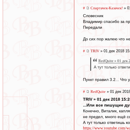
#
Спартачек-Казачек!
» 0
Словесник
Владимир спасибо за п
Передали
До сих пор жалею что не
#
TRIV
» 01 дек 2018 15
RedQuite » 01 дек 
А тут только ответ
Пункт правил 3.2... Что 
#
RedQuite
» 01 дек 2018
TRIV » 01 дек 2018 15:2
...Или все пишущие ду
Конечно, Виталик, капл
не предел, много ещё с
А тут только ответишь к
https://www.youtube.com/