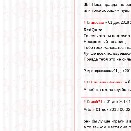
ЗЫ: Пока, правда, не р
или тоже хорошим чувс
#
авоська
» 01 дек 2018 
RedQuite
,
То есть это ты подточил
Нескромный товарищ.
Тебе грех жаловаться н
Лучше всех пользуешься
Правда тебя это не силь
Редактировалось 01 дек 201
#
Спартачек-Казачек!
» 0
А ребята около футболь
#
andr74
» 01 дек 2018 1
Arte » 01 дек 2018 00:02
они бы лучше играли и 
а то языком мести они г