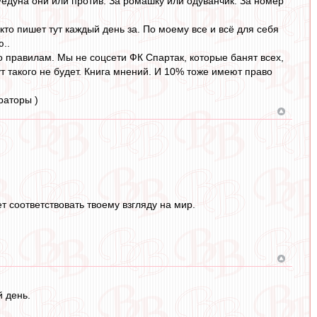
едуна они или против. За ромашку или одуванчик. За номер
кто пишет тут каждый день за. По моему все и всё для себя
..
 правилам. Мы не соцсети ФК Спартак, которые банят всех,
тут такого не будет. Книга мнений. И 10% тоже имеют право
раторы )
т соответствовать твоему взгляду на мир.
 день.