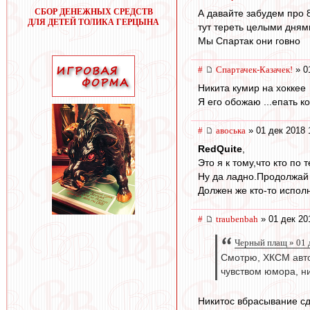
СБОР ДЕНЕЖНЫХ СРЕДСТВ
А давайте забудем про 8
ДЛЯ ДЕТЕЙ ТОЛИКА ГЕРЦЫНА
тут тереть целыми дням
Мы Спартак они говно
#
Спартачек-Казачек!
» 0
Никита кумир на хоккее
Я его обожаю ...епать к
#
авоська
» 01 дек 2018 
RedQuite
,
Это я к тому,что кто по 
Ну да ладно.Продолжай 
Должен же кто-то испол
#
traubenbah
» 01 дек 20
Черный плащ » 01 
Смотрю, ХКСМ авто
чувством юмора, н
Никитос вбрасывание сд