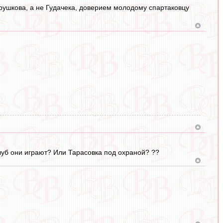
Трушкова, а не Гудачека, доверием молодому спартаковцу
луб они играют? Или Тарасовка под охраной? ??