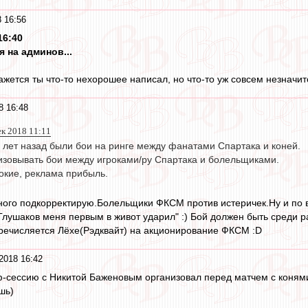
 16:56
16:40
я на админов...
ажется ты что-то нехорошее написал, но что-то уж совсем незначит
8 16:48
ек 2018 11:11
 лет назад были бои на ринге между фанатами Спартака и коней.
изовывать бои между игроками/ру Спартака и болельщиками.
окие, реклама прибыль.
ого подкорректирую.Болельщики ФКСМ против истеричек.Ну и по в
"Глушаков меня первым в живот ударил" :) Бой должен быть среди 
речисляется Лёхе(Рэдквайт) на акционирование ФКСМ :D
2018 16:42
-сессию с Никитой Баженовым организовал перед матчем с конями
шь)