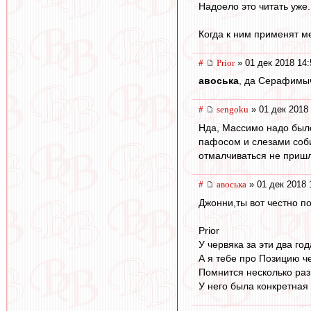
Надоело это читать уже.
Когда к ним применят 
#
Prior
» 01 дек 2018 14:
авоська
, да Серафимыч 
#
sengoku
» 01 дек 2018 
Нда, Массимо надо было
пафосом и слезами соби
отмалчиваться не пришло
#
авоська
» 01 дек 2018 
Джонни,ты вот честно п
Prior
У червяка за эти два го
А я тебе про Позицию ч
Помнится несколько раз
У него была конкретная