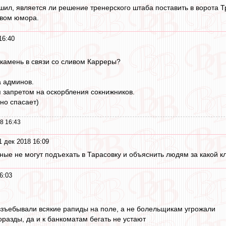
ешил, является ли решение тренерского штаба поставить в ворота 
твом юмора.
16:40
 камень в связи со сливом Карреры?
а админов.
 запретом на оскорбления сокнижников.
но спасает)
8 16:43
1 дек 2018 16:09
ные не могут подъехать в Тарасовку и объяснить людям за какой к
6:03
взъебывали всякие рапиды на поле, а не болельщикам угрожали
оразды, да и к банкоматам бегать не устают