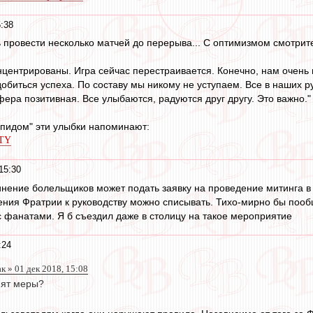
:38
 провести несколько матчей до перерыва... С оптимизмом смотрите
ентрированы. Игра сейчас перестраивается. Конечно, нам очень 
обиться успеха. По составу мы никому не уступаем. Все в наших ру
ера позитивная. Все улыбаются, радуются друг другу. Это важно."
апидом" эти улыбки напоминают:
OTY
15:30
инение болельщиков может подать заявку на проведение митинга 
ения Фратрии к руководству можно списывать. Тихо-мирно бы пооб
с фанатами. Я б съездил даже в столицу на такое мероприятие
:24
 » 01 дек 2018, 15:08
нят меры?