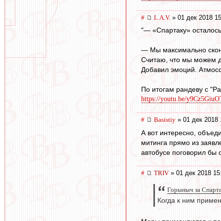
#
L.А.V.
» 01 дек 2018 15
"— «Спартаку» осталось
— Мы максимально сконц
Считаю, что мы можем д
Добавил эмоций. Атмосф
По итогам рандеву с "Р
https://youtu.be/y9Cz5Giu
#
Basistiy
» 01 дек 2018 
А вот интересно, объед
митинга прямо из заявл
автобусе поговорил бы 
#
TRIV
» 01 дек 2018 15
Горыныч за Спартак
Когда к ним приме