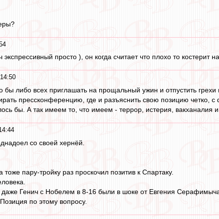
меры?
54
экспрессивный просто ), он когда считает что плохо то костерит на ч
14:50
 бы либо всех приглашать на прощальный ужин и отпустить грехи
рать прессконференцию, где и разъяснить свою позицию четко, с ф
сь бы. А так имеем то, что имеем - террор, истерия, вакханалия и
14:44
однадоел со своей хернёй.
да тоже пару-тройку раз проскочил позитив к Спартаку.
еловека.
 даже Генич с Нобелем в 8-16 были в шоке от Евгения Серафимыча
 Позиция по этому вопросу.