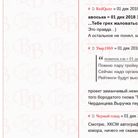
#
RedQuite
» 01 дек 2018
авоська » 01 дек 2018 
...Тебе грех жаловатьс
Это правда...)
А остальное не понял, к
#
Увар1969
» 01 дек 201
новичок хзк » 01 д
Помню пару тройку
Сейчас надо орган
Рейтинги будут выс
проект заманчивый.немн
того бородатого гнома 
Черданцева.Выручка пе
#
Черный плащ
» 01 дек 
Смотрю, ХКСМ автограф
юмора, ничего не скаже