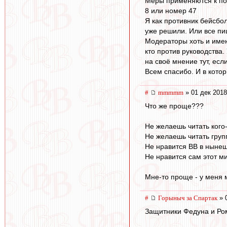
Меры применяются к пол
8 или номер 47
Я как противник бейсбол
уже решили. Или все пи
Модераторы хоть и имею
кто против руководства.
на своё мнение тут, есл
Всем спасибо. И в кото
#
mmmmm
» 01 дек 2018
Что же проще???
Не желаешь читать кого-
Не желаешь читать групп
Не нравится ВВ в нынешн
Не нравится сам этот ми
Мне-то проще - у меня 
#
Горыныч за Спартак
» 
Защитники Федуна и Ром