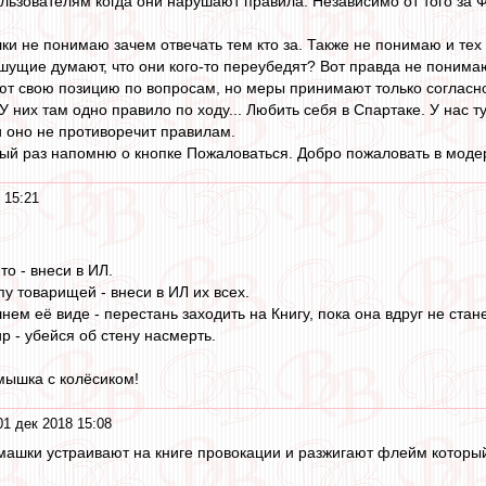
ьзователям когда они нарушают правила. Независимо от того за Ф
ки не понимаю зачем отвечать тем кто за. Также не понимаю и тех 
шущие думают, что они кого-то переубедят? Вот правда не понимаю
т свою позицию по вопросам, но меры принимают только согласно
 У них там одно правило по ходу... Любить себя в Спартаке. У нас 
и оно не противоречит правилам.
рый раз напомню о кнопке Пожаловаться. Добро пожаловать в моде
 15:21
то - внеси в ИЛ.
у товарищей - внеси в ИЛ их всех.
ем её виде - перестань заходить на Книгу, пока она вдруг не стане
р - убейся об стену насмерть.
мышка с колёсиком!
01 дек 2018 15:08
ашки устраивают на книге провокации и разжигают флейм который