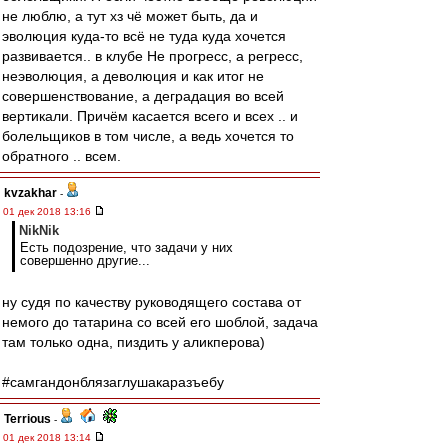
не люблю, а тут хз чё может быть, да и
эволюция куда-то всё не туда куда хочется
развивается.. в клубе Не прогресс, а регресс,
неэволюция, а деволюция и как итог не
совершенствование, а деградация во всей
вертикали. Причём касается всего и всех .. и
болельщиков в том числе, а ведь хочется то
обратного .. всем.
kvzakhar
-
01 дек 2018 13:16
NikNik
Есть подозрение, что задачи у них
совершенно другие...
ну судя по качеству руководящего состава от
немого до татарина со всей его шоблой, задача
там только одна, пиздить у аликперова)
#самгандонблязаглушакаразъебу
Terrious
-
01 дек 2018 13:14