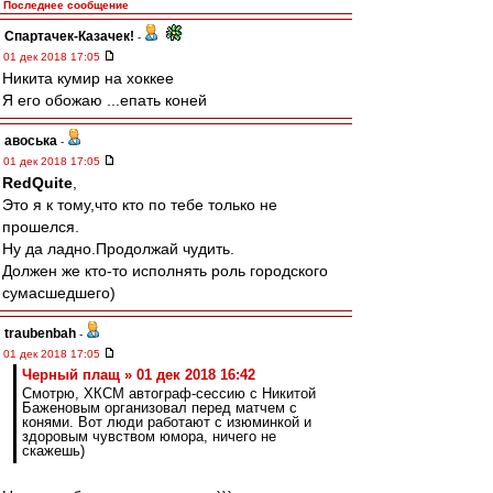
Последнее сообщение
Спартачек-Казачек!
-
01 дек 2018 17:05
Никита кумир на хоккее
Я его обожаю ...епать коней
авоська
-
01 дек 2018 17:05
RedQuite
,
Это я к тому,что кто по тебе только не
прошелся.
Ну да ладно.Продолжай чудить.
Должен же кто-то исполнять роль городского
сумасшедшего)
traubenbah
-
01 дек 2018 17:05
Черный плащ » 01 дек 2018 16:42
Смотрю, ХКСМ автограф-сессию с Никитой
Баженовым организовал перед матчем с
конями. Вот люди работают с изюминкой и
здоровым чувством юмора, ничего не
скажешь)