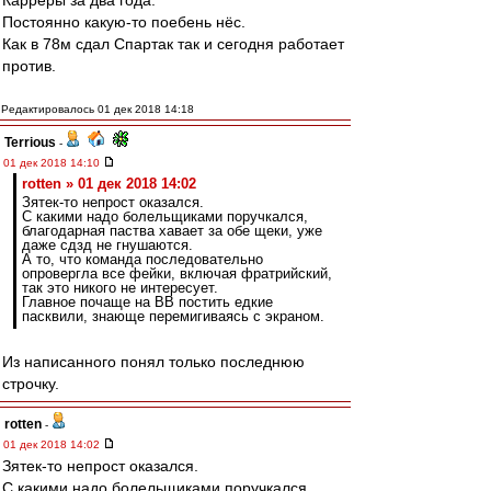
Карреры за два года.
Постоянно какую-то поебень нёс.
Как в 78м сдал Спартак так и сегодня работает
против.
Редактировалось 01 дек 2018 14:18
Terrious
-
01 дек 2018 14:10
rotten » 01 дек 2018 14:02
Зятек-то непрост оказался.
С какими надо болельщиками поручкался,
благодарная паства хавает за обе щеки, уже
даже сдзд не гнушаются.
А то, что команда последовательно
опровергла все фейки, включая фратрийский,
так это никого не интересует.
Главное почаще на ВВ постить едкие
пасквили, знающе перемигиваясь с экраном.
Из написанного понял только последнюю
строчку.
rotten
-
01 дек 2018 14:02
Зятек-то непрост оказался.
С какими надо болельщиками поручкался,