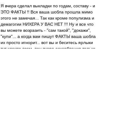
Я вчера сделал выкладки по годам, составу - и
ЭТО ФАКТЫ !! Вся ваша шобла прошла мимо
этого не замечая... Так как кроме популизма и
демагогии НИХЕРА У ВАС НЕТ !!! Ну и все что
вы можете возразить - "сам такой", "докажи",
"купи"... а когда вам пишут ФАКТЫ ваша шобла
их просто игнорит... вот вы и беситесь ярлыки
тут клеите всем. вон вчера оскорбления только
в путь от "изранных" которые стараются, но
нихера не выходит...
RedQuite
-
01 дек 2018 12:54
NikNik » 01 дек 2018 12:50
Ну так может "тактично" их попросить поменять
задачи?
NikNik
-
01 дек 2018 12:50
RedQuite » 01 дек 2018 12:43
Они могут сделать всех нас (болел)
счастливыми, но боятся и жадничают.