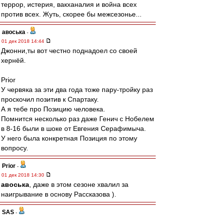
террор, истерия, вакханалия и война всех
против всех. Жуть, скорее бы межсезонье...
авоська
-
01 дек 2018 14:44
Джонни,ты вот честно поднадоел со своей
хернёй.
Prior
У червяка за эти два года тоже пару-тройку раз
проскочил позитив к Спартаку.
А я тебе про Позицию человека.
Помнится несколько раз даже Генич с Нобелем
в 8-16 были в шоке от Евгения Серафимыча.
У него была конкретная Позиция по этому
вопросу.
Prior
-
01 дек 2018 14:30
авоська
, даже в этом сезоне хвалил за
наигрывание в основу Рассказова ).
SAS
-