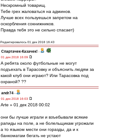
Нескромный товарищ.
Тебе грех жаловаться на админов.
Лучше всех пользуешься запретом на
оскорбления сокнижников.
Правда тебя это не сильно спасает)
Редактировалось 01 дек 2018 16:43
Спартачек-Казачек!
-
01 дек 2018 16:09
А ребята около футбольные не могут
подъехать в Тарасовку и объяснить людям за
какой клуб они играют? Или Тарасовка под
охраной? ??
andr74
-
01 дек 2018 16:03
Arte » 01 дек 2018 00:02
они бы лучше играли и взъебывали всякие
рапиды на поле, а не болельщикам угрожали
а то языком мести они горазды, да и к
банкоматам бегать не устают