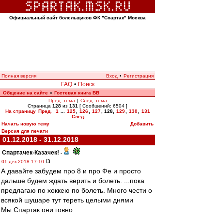
Официальный сайт болельщиков ФК "Спартак" Москва
Полная версия
Вход
•
Регистрация
FAQ
•
Поиск
Общение на сайте
Гостевая книга ВВ
»
Пред. тема
|
След. тема
Страница
128
из
131
[ Сообщений: 6504 ]
На страницу
Пред.
1
...
125
,
126
,
127
,
128
,
129
,
130
,
131
След.
Начать новую тему
Добавить
Версия для печати
01.12.2018 - 31.12.2018
Спартачек-Казачек!
-
01 дек 2018 17:10
А давайте забудем про 8 и про Фе и просто
дальше будем ждать верить и болеть. ...пока
предлагаю по хоккею по болеть. Много чести о
всякой шушаре тут тереть целыми днями
Мы Спартак они говно