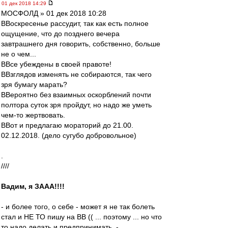
01 дек 2018 14:29
МОСФОЛД » 01 дек 2018 10:28
ВВоскресенье рассудит, так как есть полное
ощущение, что до позднего вечера
завтрашнего дня говорить, собственно, больше
не о чем...
ВВсе убеждены в своей правоте!
ВВзглядов изменять не собираются, так чего
зря бумагу марать?
ВВероятно без взаимных оскорблений почти
полтора суток зря пройдут, но надо же уметь
чем-то жертвовать.
ВВот и предлагаю мораторий до 21.00.
02.12.2018. (дело сугубо добровольное)
.
////
Вадим, я ЗААА!!!!
- и более того, о себе - может я не так болеть
стал и НЕ ТО пишу на ВВ (( ... поэтому ... но что
то надо делать и предпринимать..-