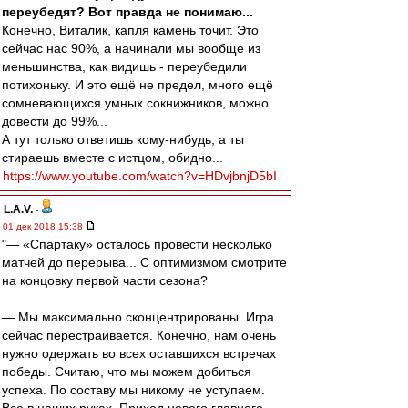
переубедят? Вот правда не понимаю...
Конечно, Виталик, капля камень точит. Это
сейчас нас 90%, а начинали мы вообще из
меньшинства, как видишь - переубедили
потихоньку. И это ещё не предел, много ещё
сомневающихся умных сокнижников, можно
довести до 99%...
А тут только ответишь кому-нибудь, а ты
стираешь вместе с истцом, обидно...
https://www.youtube.com/watch?v=HDvjbnjD5bI
L.А.V.
-
01 дек 2018 15:38
"— «Спартаку» осталось провести несколько
матчей до перерыва... С оптимизмом смотрите
на концовку первой части сезона?
— Мы максимально сконцентрированы. Игра
сейчас перестраивается. Конечно, нам очень
нужно одержать во всех оставшихся встречах
победы. Считаю, что мы можем добиться
успеха. По составу мы никому не уступаем.