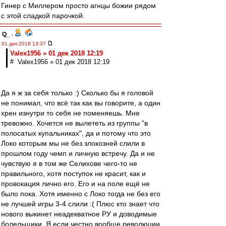
Гинер с Миллером просто агнцы божии рядом
с этой сладкой парочкой.
Q_
-
01 дек 2018 13:37
Valex1956 » 01 дек 2018 12:19
# Valex1956 » 01 дек 2018 12:19
Да я ж за себя только :) Сколько бы я головой
не понимал, что всё так как вы говорите, а один
хрен изнутри то себя не поменяешь. Мне
тревожно. Хочется не вылететь из группы "в
полосатых купальниках", да и потому что это
Локо которым мы не без злокозней слили в
прошлом году чемп и личную встречу. Да и не
чувствую я в том же Селихове чего-то не
правильного, хотя поступок не красит, как и
провокация лично его. Его и на поле ещё не
было пока. Хотя именно с Локо тогда не без его
не лучшей игры 3-4 слили :( Плюс кто знает что
нового выкинет неадекватное РУ и доводимые
болельщики. Я если честно вообще революции