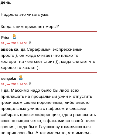
день.
Надоело это читать уже.
Когда к ним применят меры?
Prior
-
01 дек 2018 14:54
авоська
, да Серафимыч экспрессивный
просто ), он когда считает что плохо то
костерит на чем свет стоит )), когда считает что
хорошо то хвалит ).
sengoku
-
01 дек 2018 14:50
Нда, Массимо надо было бы либо всех
приглашать на прощальный ужин и отпустить
грехи всем своим подопечным, либо вместо
прощальных ужинов с пафосом и слезами
собирать прессконференцию, где и разъяснить
свою позицию четко, с фактами со своей точки
зрения, тогда бы и Глушакову отмалчиваться
не пришлось бы. А так имеем то, что имеем -