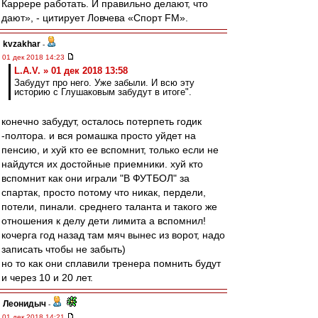
Каррере работать. И правильно делают, что
дают», - цитирует Ловчева «Спорт FM».
kvzakhar
-
01 дек 2018 14:23
L.А.V. » 01 дек 2018 13:58
Забудут про него. Уже забыли. И всю эту
историю с Глушаковым забудут в итоге".
конечно забудут, осталось потерпеть годик
-полтора. и вся ромашка просто уйдет на
пенсию, и хуй кто ее вспомнит, только если не
найдутся их достойные приемники. хуй кто
вспомнит как они играли "В ФУТБОЛ" за
спартак, просто потому что никак, пердели,
потели, пинали. среднего таланта и такого же
отношения к делу дети лимита а вспомнил!
кочерга год назад там мяч вынес из ворот, надо
записать чтобы не забыть)
но то как они сплавили тренера помнить будут
и через 10 и 20 лет.
Леонидыч
-
01 дек 2018 14:21