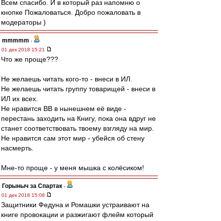
Всем спасибо. И в который раз напомню о
кнопке Пожаловаться. Добро пожаловать в
модераторы )
mmmmm
-
01 дек 2018 15:21
Что же проще???
Не желаешь читать кого-то - внеси в ИЛ.
Не желаешь читать группу товарищей - внеси в
ИЛ их всех.
Не нравится ВВ в нынешнем её виде -
перестань заходить на Книгу, пока она вдруг не
станет соответствовать твоему взгляду на мир.
Не нравится сам этот мир - убейся об стену
насмерть.
Мне-то проще - у меня мышка с колёсиком!
Горыныч за Спартак
-
01 дек 2018 15:08
Защитники Федуна и Ромашки устраивают на
книге провокации и разжигают флейм который