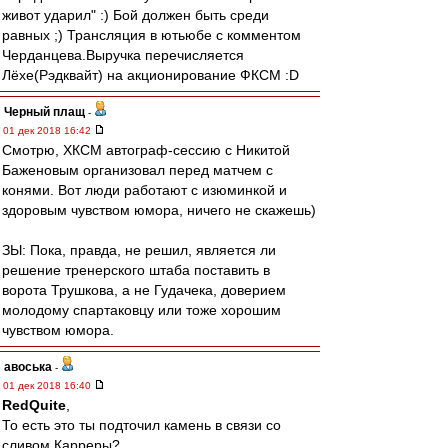
живот ударил" :) Бой должен быть среди
равных ;) Трансляция в ютьюбе с комментом
Черданцева.Выручка перечисляется
Лёхе(Рэдквайт) на акционирование ФКСМ :D
Черный плащ
-
01 дек 2018 16:42
Смотрю, ХКСМ автограф-сессию с Никитой
Баженовым организовал перед матчем с
конями. Вот люди работают с изюминкой и
здоровым чувством юмора, ничего не скажешь)
ЗЫ: Пока, правда, не решил, является ли
решение тренерского штаба поставить в
ворота Трушкова, а не Гудачека, доверием
молодому спартаковцу или тоже хорошим
чувством юмора.
авоська
-
01 дек 2018 16:40
RedQuite
,
То есть это ты подточил камень в связи со
сливом Карреры?