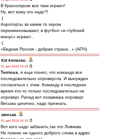
В Красноярске все таки играют!
Ну, вот кому это надо?!
:(
Аэропорты за каким то хером
переименовывают, в футбол «в глубокий
минус» играют...
:(
«Бедная Россия - добрая страна...» (АПЧ)
Kid Amnesiac
-
01 дек 2018 14:18
Terrious
, я еще понял, что команда все
последовательно опровергла. И вынужден
согласиться с этим. Команду в последнее
время кто-то только последовательно не
опроверг. Рапид вот позавчера опроверг.
Весьма цинично, надо признать.
авоська
-
01 дек 2018 14:16
Вот кого надо забанить,так это Ловчева.
Не помню ни одного доброго слова в адрес