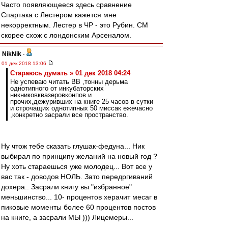
Часто появляющееся здесь сравнение
Спартака с Лестером кажется мне
некорректным. Лестер в ЧР - это Рубин. СМ
скорее схож с лондонским Арсеналом.
NikNik
-
01 дек 2018 13:06
Стараюсь думать » 01 дек 2018 04:24
Не успеваю читать ВВ ,тонны дерьма
однотипного от инкубаторских
никниковквазеровконпов и
прочих,дежуривших на книге 25 часов в сутки
и строчащих однотипных 50 миссак ежечасно
,конкретно засрали все пространство.
Ну чтож тебе сказать глушак-федуна... Ник
выбирал по принципу желаний на новый год ?
Ну хоть стараешься уже молодец... Вот все у
вас так - доводов НОЛЬ. Зато передргиваний
дохера.. Засрали книгу вы "избранное"
меньшинство... 10- процентов херачит месаг в
пиковые моменты более 60 процентов постов
на книге, а засрали МЫ ))) Лицемеры...