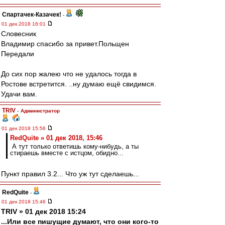
Спартачек-Казачек!
-
01 дек 2018 16:01
Словесник
Владимир спасибо за привет.Польщен
Передали
До сих пор жалею что не удалось тогда в
Ростове встретится. ..ну думаю ещё свидимся.
Удачи вам.
TRIV
-
Администратор
01 дек 2018 15:56
RedQuite » 01 дек 2018, 15:46
А тут только ответишь кому-нибудь, а ты
стираешь вместе с истцом, обидно...
Пункт правил 3.2... Что уж тут сделаешь...
RedQuite
-
01 дек 2018 15:46
TRIV » 01 дек 2018 15:24
...Или все пишущие думают, что они кого-то