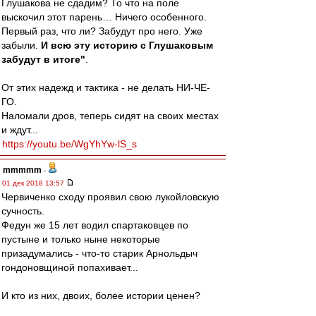
Глушакова не сдадим? То что на поле
выскочил этот парень… Ничего особенного.
Первый раз, что ли? Забудут про него. Уже
забыли.
И всю эту историю с Глушаковым
забудут в итоге"
.
От этих надежд и тактика - не делать НИ-ЧЕ-
ГО.
Наломали дров, теперь сидят на своих местах
и ждут...
https://youtu.be/WgYhYw-lS_s
mmmmm
-
01 дек 2018 13:57
Червиченко сходу проявил свою лукойловскую
сучность.
Федун же 15 лет водил спартаковцев по
пустыне и только ныне некоторые
призадумались - что-то старик Арнольдыч
гондоновщиной попахивает...
И кто из них, двоих, более истории ценен?