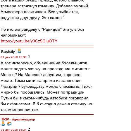
Все в наших руках. Приход нового главного
тренера встряхнул команду. Добавил эмоций.
Атмосфера позитивная. Все улыбаются,
радуются друг другу. Это важно."
По итогам рандеву с "Рапидом" эти улыбки
напоминают:
https://youtu.be/y9Cz5GiuOTY
Basistiy
-
01 дек 2018 15:30
А вот интересно, объединение болельщиков
может подать заявку на проведение митинга в
Москве? На Манежке допустим, хорошее
место. Темы митинга прямо из заявления
Фратрии к руководству можно списывать. Тихо-
мирно бы пообщались. Может по традиции
Путин бы в каком-нибудь автобусе поговорил
бы с фанатами. Я б съездил даже в столицу на
такое мероприятие
TRIV
-
Администратор
01 дек 2018 15:24