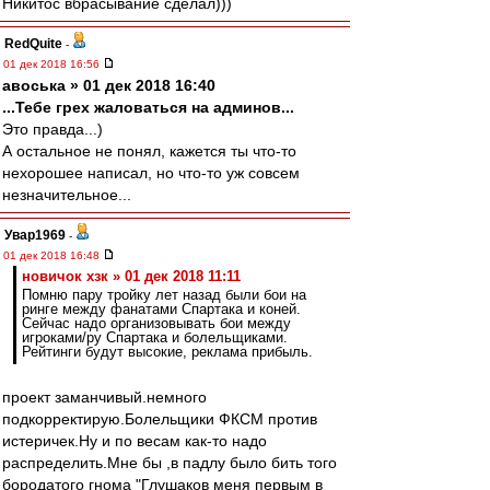
Никитос вбрасывание сделал)))
RedQuite
-
01 дек 2018 16:56
авоська » 01 дек 2018 16:40
...Тебе грех жаловаться на админов...
Это правда...)
А остальное не понял, кажется ты что-то
нехорошее написал, но что-то уж совсем
незначительное...
Увар1969
-
01 дек 2018 16:48
новичок хзк » 01 дек 2018 11:11
Помню пару тройку лет назад были бои на
ринге между фанатами Спартака и коней.
Сейчас надо организовывать бои между
игроками/ру Спартака и болельщиками.
Рейтинги будут высокие, реклама прибыль.
проект заманчивый.немного
подкорректирую.Болельщики ФКСМ против
истеричек.Ну и по весам как-то надо
распределить.Мне бы ,в падлу было бить того
бородатого гнома "Глушаков меня первым в