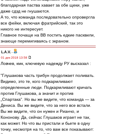
благодарная паства хавает за обе щеки, уже
даже сдзд не гнушаются.
А то, что команда последовательно опровергла
все фейки, включая фратрийский, так это
никого не интересует.
Главное почаще на ВВ постить едкие пасквили,
знающе перемигиваясь с экраном.
L.А.V.
-
01 дек 2018 13:58
Ловчев, кмк, ключевую надежду РУ высказал :
"Глушакова часть трибун продолжает поливать.
Видимо, это те, кого подкармливают
определенные люди. Подкармливают кричать
против Глушакова, а значит и против
„Спартака“. Но вы же видите, что команда — за
Дениса. Вы же видите, что за него все встали.
Вы же видите, что он нужен и Рианчо, и
Кононову. Да, сейчас Глушаков играет не так,
как может. Но что вы пристали и бьете в одну
точку, несмотря на то, что вам все показывают: