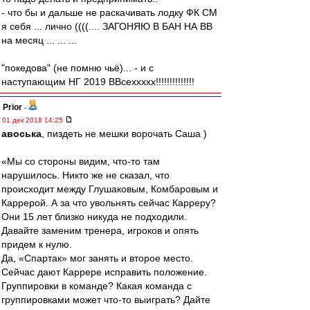
- что бы и дальше не раскачивать лодку ФК СМ
я себя ... лично ((((.... ЗАГОНЯЮ В БАН НА ВВ
на месяц ... ... ...
"покедова" (не помню чьё)... - и с
наступающим НГ 2019 ВВсеххххх!!!!!!!!!!!!!!
Prior
-
01 дек 2018 14:25
авоська
, пиздеть не мешки ворочать Саша )
«Мы со стороны видим, что-то там
нарушилось. Никто же не сказал, что
происходит между Глушаковым, Комбаровым и
Каррерой. А за что увольнять сейчас Карреру?
Они 15 лет близко никуда не подходили.
Давайте заменим тренера, игроков и опять
придем к нулю.
Да, «Спартак» мог занять и второе место.
Сейчас дают Каррере исправить положение.
Группировки в команде? Какая команда с
группировками может что-то выиграть? Дайте