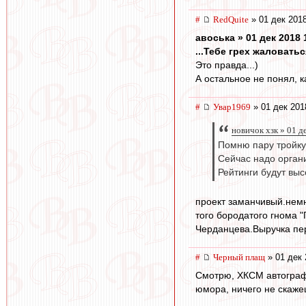
#
RedQuite
» 01 дек 2018
авоська » 01 дек 2018 
...Тебе грех жаловатьс
Это правда...)
А остальное не понял, к
#
Увар1969
» 01 дек 201
новичок хзк » 01 д
Помню пару тройку
Сейчас надо орган
Рейтинги будут выс
проект заманчивый.немн
того бородатого гнома 
Черданцева.Выручка пе
#
Черный плащ
» 01 дек 
Смотрю, ХКСМ автограф
юмора, ничего не скаже