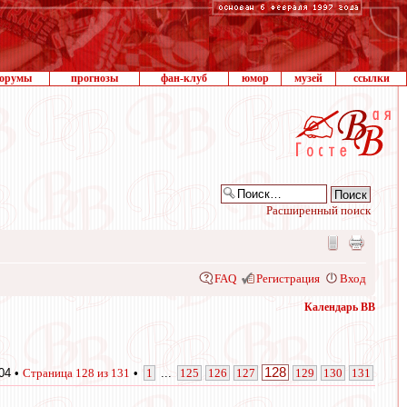
орумы
прогнозы
фан-клуб
юмор
музей
ссылки
Расширенный поиск
FAQ
Регистрация
Вход
Календарь ВВ
128
04 •
Страница
128
из
131
•
1
...
125
126
127
129
130
131