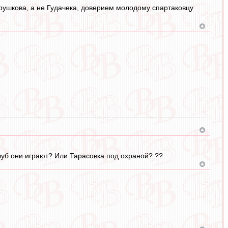
Трушкова, а не Гудачека, доверием молодому спартаковцу
луб они играют? Или Тарасовка под охраной? ??