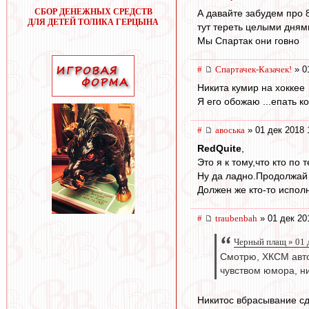
СБОР ДЕНЕЖНЫХ СРЕДСТВ
А давайте забудем про 8
ДЛЯ ДЕТЕЙ ТОЛИКА ГЕРЦЫНА
тут тереть целыми дням
Мы Спартак они говно
#
Спартачек-Казачек!
» 0
Никита кумир на хоккее
Я его обожаю ...епать к
#
авоська
» 01 дек 2018 
RedQuite
,
Это я к тому,что кто по 
Ну да ладно.Продолжай 
Должен же кто-то испол
#
traubenbah
» 01 дек 20
Черный плащ » 01 
Смотрю, ХКСМ авто
чувством юмора, н
Никитос вбрасывание сд