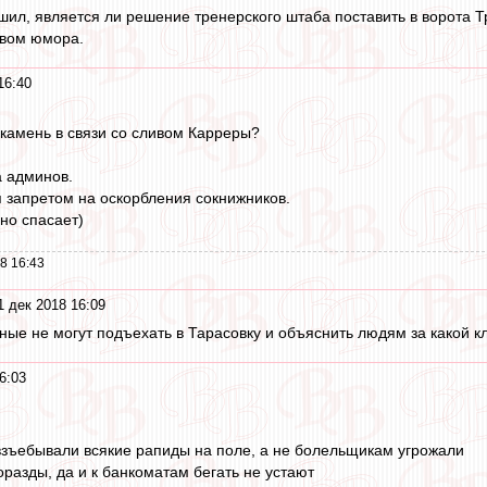
ешил, является ли решение тренерского штаба поставить в ворота 
твом юмора.
16:40
 камень в связи со сливом Карреры?
а админов.
 запретом на оскорбления сокнижников.
но спасает)
8 16:43
1 дек 2018 16:09
ные не могут подъехать в Тарасовку и объяснить людям за какой к
6:03
взъебывали всякие рапиды на поле, а не болельщикам угрожали
оразды, да и к банкоматам бегать не устают