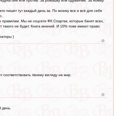
едуна они или против. За ромашку или одуванчик. За номер
кто пишет тут каждый день за. По моему все и всё для себя
..
 правилам. Мы не соцсети ФК Спартак, которые банят всех,
тут такого не будет. Книга мнений. И 10% тоже имеют право
раторы )
т соответствовать твоему взгляду на мир.
 день.