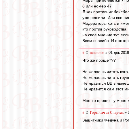
Меры применяются к пол
8 или номер 47
Я как противник бейсбол
уже решили. Или все пи
Модераторы хоть и имею
кто против руководства.
на своё мнение тут, есл
Всем спасибо. И в кото
#
mmmmm
» 01 дек 2018
Что же проще???
Не желаешь читать кого-
Не желаешь читать групп
Не нравится ВВ в нынешн
Не нравится сам этот ми
Мне-то проще - у меня 
#
Горыныч за Спартак
» 
Защитники Федуна и Ром