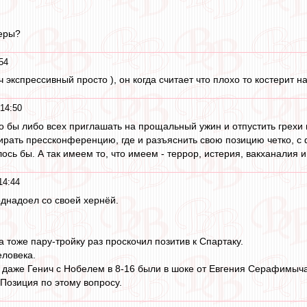
меры?
54
экспрессивный просто ), он когда считает что плохо то костерит на ч
14:50
 бы либо всех приглашать на прощальный ужин и отпустить грехи
рать прессконференцию, где и разъяснить свою позицию четко, с ф
сь бы. А так имеем то, что имеем - террор, истерия, вакханалия и
14:44
однадоел со своей хернёй.
да тоже пару-тройку раз проскочил позитив к Спартаку.
еловека.
 даже Генич с Нобелем в 8-16 были в шоке от Евгения Серафимыча
 Позиция по этому вопросу.