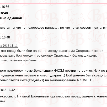
 16:56
16:40
я на админов...
ажется ты что-то нехорошее написал, но что-то уж совсем незначит
8 16:48
ек 2018 11:11
 лет назад были бои на ринге между фанатами Спартака и коней.
изовывать бои между игроками/ру Спартака и болельщиками.
окие, реклама прибыль.
ого подкорректирую.Болельщики ФКСМ против истеричек.Ну и по в
"Глушаков меня первым в живот ударил" :) Бой должен быть среди 
речисляется Лёхе(Рэдквайт) на акционирование ФКСМ :D
2018 16:42
-сессию с Никитой Баженовым организовал перед матчем с конями
шь)