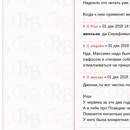
Надоело это читать уже.
Когда к ним применят 
#
Prior
» 01 дек 2018 14:
авоська
, да Серафимыч 
#
sengoku
» 01 дек 2018 
Нда, Массимо надо было
пафосом и слезами соби
отмалчиваться не пришло
#
авоська
» 01 дек 2018 
Джонни,ты вот честно п
Prior
У червяка за эти два го
А я тебе про Позицию ч
Помнится несколько раз
У него была конкретная