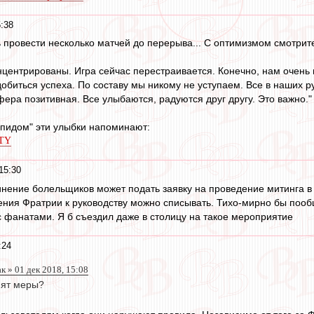
:38
 провести несколько матчей до перерыва... С оптимизмом смотрите
ентрированы. Игра сейчас перестраивается. Конечно, нам очень 
обиться успеха. По составу мы никому не уступаем. Все в наших ру
ера позитивная. Все улыбаются, радуются друг другу. Это важно."
апидом" эти улыбки напоминают:
OTY
15:30
инение болельщиков может подать заявку на проведение митинга 
ения Фратрии к руководству можно списывать. Тихо-мирно бы пооб
с фанатами. Я б съездил даже в столицу на такое мероприятие
:24
 » 01 дек 2018, 15:08
нят меры?