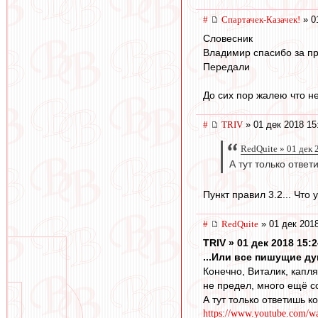
#
Спартачек-Казачек!
» 0
Словесник
Владимир спасибо за п
Передали
До сих пор жалею что не
#
TRIV
» 01 дек 2018 15
RedQuite » 01 дек 
А тут только ответ
Пункт правил 3.2... Что 
#
RedQuite
» 01 дек 2018
TRIV » 01 дек 2018 15:2
...Или все пишущие ду
Конечно, Виталик, капл
не предел, много ещё с
А тут только ответишь к
https://www.youtube.com/