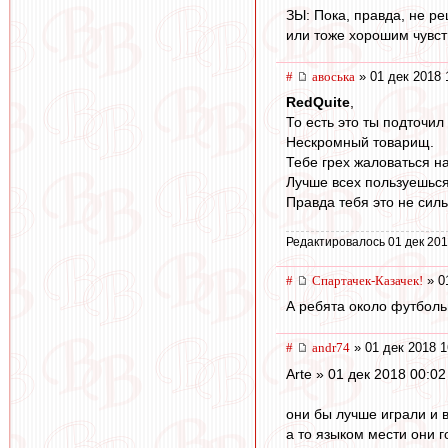
ЗЫ: Пока, правда, не р
или тоже хорошим чувс
#
авоська
» 01 дек 2018 
RedQuite
,
То есть это ты подточил
Нескромный товарищ.
Тебе грех жаловаться н
Лучше всех пользуешься
Правда тебя это не силь
Редактировалось 01 дек 201
#
Спартачек-Казачек!
» 0
А ребята около футболь
#
andr74
» 01 дек 2018 1
Arte » 01 дек 2018 00:02
они бы лучше играли и 
а то языком мести они г