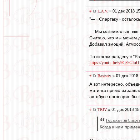
#
L.А.V.
» 01 дек 2018 15
"— «Спартаку» осталось
— Мы максимально сконц
Считаю, что мы можем д
Добавил эмоций. Атмосф
По итогам рандеву с "Р
https://youtu.be/y9Cz5Giu
#
Basistiy
» 01 дек 2018 
А вот интересно, объед
митинга прямо из заявл
автобусе поговорил бы 
#
TRIV
» 01 дек 2018 15
Горыныч за Спартак
Когда к ним приме