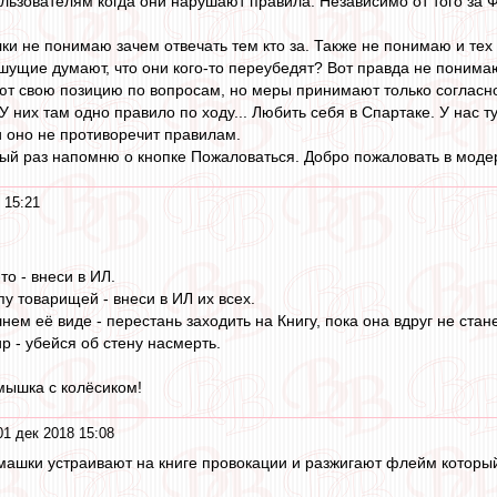
ьзователям когда они нарушают правила. Независимо от того за Ф
ки не понимаю зачем отвечать тем кто за. Также не понимаю и тех 
шущие думают, что они кого-то переубедят? Вот правда не понимаю
т свою позицию по вопросам, но меры принимают только согласно
 У них там одно правило по ходу... Любить себя в Спартаке. У нас 
и оно не противоречит правилам.
рый раз напомню о кнопке Пожаловаться. Добро пожаловать в моде
 15:21
то - внеси в ИЛ.
у товарищей - внеси в ИЛ их всех.
ем её виде - перестань заходить на Книгу, пока она вдруг не стане
р - убейся об стену насмерть.
мышка с колёсиком!
01 дек 2018 15:08
ашки устраивают на книге провокации и разжигают флейм который