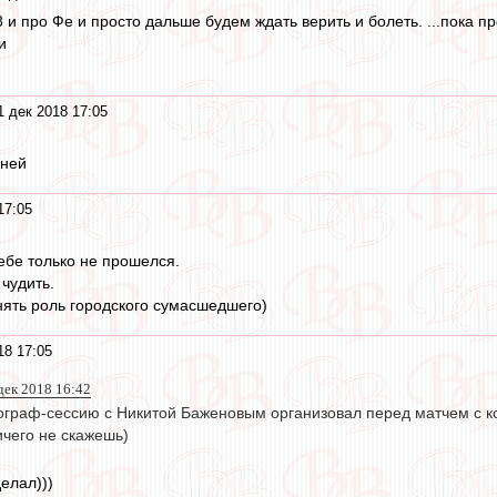
 и про Фе и просто дальше будем ждать верить и болеть. ...пока 
и
1 дек 2018 17:05
оней
17:05
тебе только не прошелся.
чудить.
нять роль городского сумасшедшего)
18 17:05
дек 2018 16:42
граф-сессию с Никитой Баженовым организовал перед матчем с к
ичего не скажешь)
елал)))