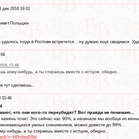
1 дек 2018 16:01
ривет.Польщен
 удалось тогда в Ростове встретится. ..ну думаю ещё свидимся. Уд
:56
2018, 15:46
ишь кому-нибудь, а ты стираешь вместе с истцом, обидно...
уж тут сделаешь...
 15:46
4
мают, что они кого-то переубедят? Вот правда не понимаю...
я камень точит. Это сейчас нас 90%, а начинали мы вообще из мень
омневающихся умных сокнижников, можно довести до 99%...
ому-нибудь, а ты стираешь вместе с истцом, обидно...
watch?v=HDvjbnjD5bI