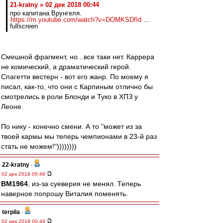
21-kratny » 02 дек 2018 00:44
про капитана Врунгеля.
https://m.youtube.com/watch?v=DOMKSDfId
...
fullscreen
Смешной фрагмент, но...все таки нет. Каррера
не комический, а драматический герой.
Спагетти вестерн - вот его жанр. По моему я
писал, как-то, что они с Карпиным отлично бы
смотрелись в роли Блонди и Туко в ХПЗ у
Леоне.
По нику - конечно смени. А то "может из за
твоей кармы мы теперь чемпионами в 23-й раз
стать не можем!"))))))))
22-kratny
-
02 дек 2018 00:49
BM1964
, из-за суеверия не менял. Теперь
наверное попрошу Виталия поменять.
terpila
-
02 дек 2018 00:49