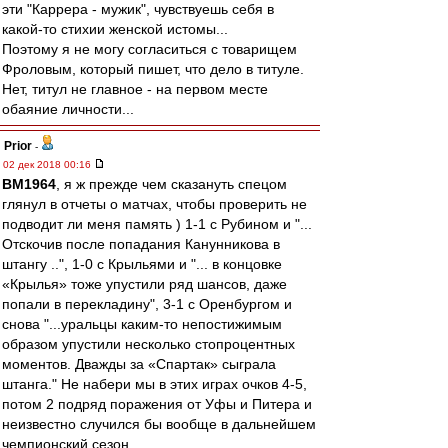
эти "Каррера - мужик", чувствуешь себя в
какой-то стихии женской истомы...
Поэтому я не могу согласиться с товарищем
Фроловым, который пишет, что дело в титуле.
Нет, титул не главное - на первом месте
обаяние личности...
Prior
-
02 дек 2018 00:16
BM1964
, я ж прежде чем сказануть спецом
глянул в отчеты о матчах, чтобы проверить не
подводит ли меня память ) 1-1 с Рубином и "...
Отскочив после попадания Канунникова в
штангу ..", 1-0 с Крыльями и "... в концовке
«Крылья» тоже упустили ряд шансов, даже
попали в перекладину", 3-1 с Оренбургом и
снова "...уральцы каким-то непостижимым
образом упустили несколько стопроцентных
моментов. Дважды за «Спартак» сыграла
штанга." Не набери мы в этих играх очков 4-5,
потом 2 подряд поражения от Уфы и Питера и
неизвестно случился бы вообще в дальнейшем
чемпионский сезон.