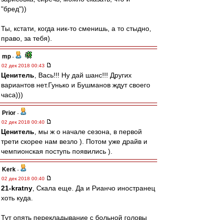
"бред"))
Ты, кстати, когда ник-то сменишь, а то стыдно,
право, за тебя).
mp
-
02 дек 2018 00:43
Ценитель
, Вась!!! Ну дай шанс!!! Других
вариантов нет.Гунько и Бушманов ждут своего
часа)))
Prior
-
02 дек 2018 00:40
Ценитель
, мы ж о начале сезона, в первой
трети скорее нам везло ). Потом уже драйв и
чемпионская поступь появились ).
Kerk
-
02 дек 2018 00:40
21-kratny
, Скала еще. Да и Рианчо иностранец
хоть куда.
Тут опять перекладывание с больной головы