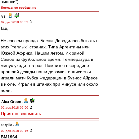
выноси").
Последнее сообщение
ys
-
02 дек 2018 03:53
fac
,
Не совсем правда. Басни. Доводилось бывать в
этих "теплых" странах. Типа Аргентины или
Южной Африки. Нашим летом. Их зимой.
Самое их футбольное время. Температура в
минус уходит на раз. Помнится в середине
прошлой декады наши девочки-теннисистки
играли матч Кубка Федерации в Буэнос Айресе
в июле. Играли в штанах при минусе или около
ноля.
Alex Green
-
02 дек 2018 02:50
Приятно вспомнить
.
terpila
-
02 дек 2018 02:16
BM1964
,