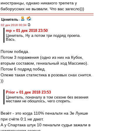
иностранцы, однако никакого трепета у
баборусских не вызвали. Что вас загесло)))
Ценитель
-
02 дек 2018 00:34
mp » 01 дек 2018 23:50
Ценитель, Ну а потом три подряд проепа.
Вась.
Потом победа.
Потом 3 поражения (одно из них на Кубок,
вторым составом, гениальный ход Массимо).
Потом 6 подряд побед.
Олеже такая статистика в розовых снах снится.
))
Prior » 01 дек 2018 23:53
Ценитель, поначалу в том сезоне без везения
местами не обошлось, чего спорить.
Везёт - это когда 110% пенальти на Зе Луише
при счёте 0:1 не дают.
А у Спартака штук 10 пенальти судьи зажали в
чемпионском сезоне.