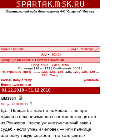
Официальный сайт болельщиков ФК "Спартак" Москва
Полная версия
Вход
•
Регистрация
FAQ
•
Поиск
Общение на сайте
Гостевая книга ВВ
»
Пред. тема
|
След. тема
Страница
126
из
131
[ Сообщений: 6504 ]
На страницу
Пред.
1
...
123
,
124
,
125
,
126
,
127
,
128
,
129
...
131
След.
Начать новую тему
Добавить
Версия для печати
01.12.2018 - 31.12.2018
BM1964
-
02 дек 2018 08:17
Да... Первак бы нам не помешал... но при
мысли о нем неизменно вспоминается цитата
из Ревизора: "таков уж неизъяснимый закон
судеб - если умный человек — или пьяница,
или рожу такую состроит, что хоть святых