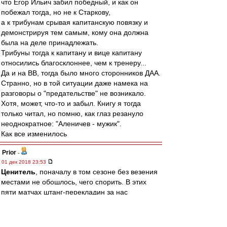
что Егор Ильич забил победный, и как он
побежал тогда, но не к Старкову,
а к трибунам срывая капитанскую повязку и
демонстрируя тем самым, кому она должна
была на деле принадлежать.
Трибуны тогда к капитану и вице капитану
относились благосклоннее, чем к тренеру...
Да и на ВВ, тогда было много сторонников ДАА.
Странно, но в той ситуации даже намека на
разговоры о "предательстве" не возникало.
Хотя, может, что-то и забыл. Книгу я тогда
только читал, но помню, как глаз резануло
неоднократное: "Аленичев - мужик".
Как все изменилось
Prior
-
01 дек 2018 23:53
Ценитель
, поначалу в том сезоне без везения
местами не обошлось, чего спорить. В этих
пяти матчах штанг-перекладин за нас
сыгравших было больше чем в ином сезоне ).
mp
-