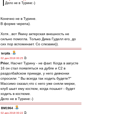
Дело не в Турине:-)
Конечно не в Турине.
В форме черепа).
Хотя...вот Якину актерская внешность не
сильно помогла. Только Дима Гуделл его, до
сих пор вспоминает. Со слезами)).
terpila
-
02 дек 2018 00:25
Prior
, Насчет Турину - не факт. Когда в августе
16 он стал появляться на дубле и С2 в
раздолбайском прикиде, у него девчонки
спросили: " Вы всегда так ходить будете?"
Массимо сказал,что с него уже сняли мерки,
клуб шьет ему костюм, когда пошьют - будет
ходить в костюме.
Дело не в Турине:-)
BM1964
-
02 дек 2018 00:22