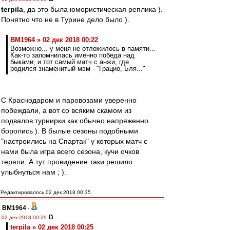
terpila
, да это была юмористическая реплика ).
Понятно что не в Турине дело было ).
BM1964 » 02 дек 2018 00:22
Возможно... у меня не отложилось в памяти...
Как-то запомнилась именно победа над
быками, и тот самый матч с анжи, где
родился знаменитый мэм - "Грацио, Бля..."
С Краснодаром и паровозами уверенно
побеждали, а вот со всяким скамом из
подвалов турнирки как обычно напряженно
боролись ). В былые сезоны подобными
"настроились на Спартак" у которых матч с
нами была игра всего сезона, кучи очков
теряли. А тут провидение таки решило
улыбнуться нам ; ).
Редактировалось 02 дек 2018 00:35
BM1964
-
02 дек 2018 00:29
terpila » 02 дек 2018 00:25