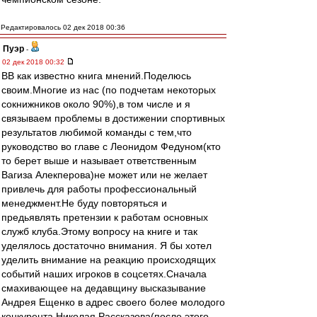
Редактировалось 02 дек 2018 00:36
Пуэр
-
02 дек 2018 00:32
ВВ как известно книга мнений.Поделюсь
своим.Многие из нас (по подчетам некоторых
сокнижников около 90%),в том числе и я
связываем проблемы в достижении спортивных
результатов любимой команды с тем,что
руководство во главе с Леонидом Федуном(кто
то берет выше и называет ответственным
Вагиза Алекперова)не может или не желает
привлечь для работы профессиональный
менеджмент.Не буду повторяться и
предьявлять претензии к работам основных
служб клуба.Этому вопросу на книге и так
уделялось достаточно внимания. Я бы хотел
уделить внимание на реакцию происходящих
событий наших игроков в соцсетях.Сначала
смахивающее на дедавщину высказывание
Андрея Ещенко в адрес своего более молодого
конкурента Николая Рассказова(после этого