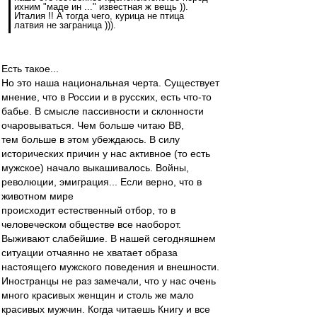
ихним "маде ин ..." известная ж вещь )).
Италия !! А тогда чего, курица не птица
латвия не заграница ))).
Есть такое...
Но это наша национальная черта. Существует
мнение, что в России и в русских, есть что-то
бабье. В смысле пассивности и склонности
очаровываться. Чем больше читаю ВВ,
тем больше в этом убеждаюсь. В силу
исторических причин у нас активное (то есть
мужское) начало выкашивалось. Войны,
революции, эмиграция... Если верно, что в
животном мире
происходит естественный отбор, то в
человеческом обществе все наоборот.
Выживают слабейшие. В нашей сегодняшнем
ситуации отчаянно не хватает образа
настоящего мужского поведения и внешности.
Иностранцы не раз замечали, что у нас очень
много красивых женщин и столь же мало
красивых мужчин. Когда читаешь Книгу и все