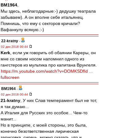
BM1964
,
Мы здесь, неблагодарные:-) дедушку театрала
забываем). А он вполне себе итальянец.
Помнишь, что ему с секторов кричали?
Вафанкулу всякую.:-)
22-kratny
-
02 дек 2018 00:44
Kerk
, если уж говорить об обаянии Кареры, он
мне со своим носом напомнил одного из
гангстеров из мультика про капитана Врунгеля.
https://m.youtube.com/watch?v=DOMKSDfId ...
fullscreen
BM1964
-
02 дек 2018 00:44
21-kratny
, У них Слав темперамент был не тот,
я так думаю...
А Италия для Русских это особое... Чем-то
манит...
Но в принципе, с моей стороны, это была,
конечно безответственная лирическая
зарисовка, сиречь, можно сказать, что и