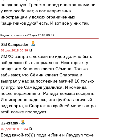
на здоровую. Трепета перед иностранцами ни
у кого особо нет, а вот неприязнь к
иностранцам у всяких ограниченных
"защитников духа" есть. И вот всё у них так.
Редактировалось 02 дек 2018 00:42
Sid Kampeador
-
02 дек 2018 00:36
ИМХО завтра с лохами по идее должно быть
всё должно быть нормально. Некоторые тут
пишут, что Кононов клиент Сёмина. Только
забывают, что Сёмин клиент Спартака и
выиграл у нас за последние матчей 10 только
ту игру, где Самедов удалился. И команда
после поражения от Рапида-должна воспрять.
И я искренне надеюсь, что футбол-логичный
вид спорта, и Спартак по крайней мере завтра
этой логике последует
22-kratny
-
02 дек 2018 00:34
Бред какой-то)))) поди и Якин и Лаудруп тоже