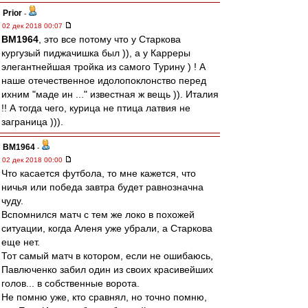
Prior
-
02 дек 2018 00:07
BM1964
, это все потому что у Старкова
кургузый пиджачишка был )), а у Карреры
элегантнейшая тройка из самого Турину ) ! А
наше отечественное идолопоклонство перед
ихним "маде ин ..." известная ж вещь )). Италия
!! А тогда чего, курица не птица латвия не
заграница ))).
BM1964
-
02 дек 2018 00:00
Что касается футбола, то мне кажется, что
ничья или победа завтра будет равнозначна
чуду.
Вспомнился матч с тем же локо в похожей
ситуации, когда Аленя уже убрали, а Старкова
еще нет.
Тот самый матч в котором, если не ошибаюсь,
Павлюченко забил один из своих красивейших
голов... в собственные ворота.
Не помню уже, кто сравнял, но точно помню,