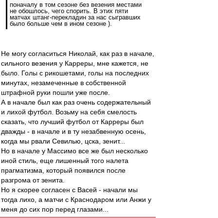
поначалу в том сезоне без везения местами
не обошлось, чего спорить. В этих пяти
матчах штанг-перекладин за нас сыгравших
было больше чем в ином сезоне ).
Не могу согласиться Николай, как раз в начале,
сильного везения у Карреры, мне кажется, не
было. Голы с рикошетами, голы на последних
минутах, незамеченные в собственной
штрафной руки пошли уже после.
А в начале был как раз очень содержательный
и лихой футбол. Возьму на себя смелость
сказать, что лучший футбол от Карреры был
дважды - в начале и в ту незабвенную осень,
когда мы рвали Севилью, цска, зенит...
Но в начале у Массимо все же был несколько
иной стиль, еще лишенный того налета
прагматизма, который появился после
разгрома от зенита.
Но я скорее согласен с Васей - начали мы
тогда лихо, а матчи с Краснодаром или Анжи у
меня до сих пор перед глазами...