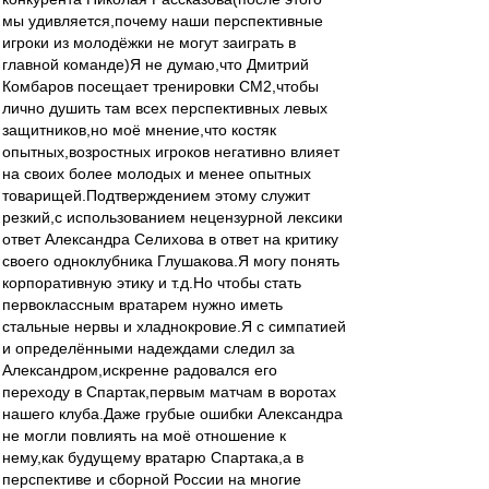
мы удивляется,почему наши перспективные
игроки из молодёжки не могут заиграть в
главной команде)Я не думаю,что Дмитрий
Комбаров посещает тренировки СМ2,чтобы
лично душить там всех перспективных левых
защитников,но моё мнение,что костяк
опытных,возростных игроков негативно влияет
на своих более молодых и менее опытных
товарищей.Подтверждением этому служит
резкий,с использованием нецензурной лексики
ответ Александра Селихова в ответ на критику
своего одноклубника Глушакова.Я могу понять
корпоративную этику и т.д.Но чтобы стать
первоклассным вратарем нужно иметь
стальные нервы и хладнокровие.Я с симпатией
и определёнными надеждами следил за
Александром,искренне радовался его
переходу в Спартак,первым матчам в воротах
нашего клуба.Даже грубые ошибки Александра
не могли повлиять на моё отношение к
нему,как будущему вратарю Спартака,а в
перспективе и сборной России на многие