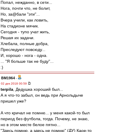
Попал, нежданно, в сети...
Нога, почти что, не болит,
Но, за@бали "эти"...
Вчера учили, как ловить,
На стадионе мячик.
Сегодня - тупо учат жить,
Решая их задачи.
Хлебала, полные добра,
Преследуют повсюду...
И, хорошо - нога - одна.
... "Я больше так не буду"...
:)
BM1964
-
02 дек 2018 00:59
terpila
, Дедушка хороший был...
А я что-то забыл, он ведь при Арнольдыче
пришел уже?
А что кричал не помню... у меня какой-то был
период без футбола, тогда. Почему, не знаю,
но в этом месте белое пятно...
"Здесь помню, а здесь не помню" (ДУ) Каое-то