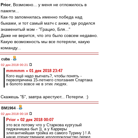
Prior
, Возможно... у меня не отложилось в
памяти...
Как-то запомнилась именно победа над
быками, и тот самый матч с анжи, где родился
знаменитый мэм - "Грацио, Бля..."
Даже не верится, что это было совсем недавно.
Какую возможность мы все потеряли, какую
команду...
cuba
-
02 дек 2018 00:21
mmmmm » 01 дек 2018 23:47
Кого ещё надо выгнать?, чтобы понять -
первопричина 15-летнего сползания Спартака
в болото вовсе не в этих людях.
Скажешь "Б", завтра арестуют... Потерпи. :)
BM1964
-
02 дек 2018 00:18
Prior » 02 дек 2018 00:07
это все потому что у Старкова кургузый
пиджачишка был )), а у Карреры
элегантнейшая тройка из самого Турину ) ! А
наше отечественное идолопоклонство перед