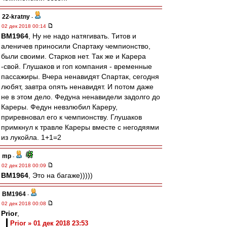
22-kratny
-
02 дек 2018 00:14
BM1964
, Ну не надо натягивать. Титов и
аленичев приносили Спартаку чемпионство,
были своими. Старков нет. Так же и Карера
-свой. Глушаков и гоп компания - временные
пассажиры. Вчера ненавидят Спартак, сегодня
любят, завтра опять ненавидят. И потом даже
не в этом дело. Федуна ненавидели задолго до
Кареры. Федун невзлюбил Кареру,
приревновал его к чемпионству. Глушаков
примкнул к травле Кареры вместе с негодяями
из лукойла. 1+1=2
mp
-
02 дек 2018 00:09
BM1964
, Это на багаже)))))
BM1964
-
02 дек 2018 00:08
Prior
,
Prior » 01 дек 2018 23:53