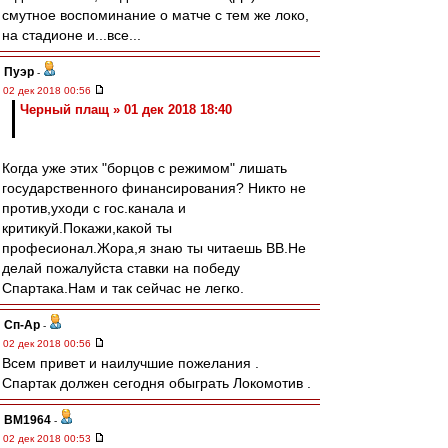
смутное воспоминание о матче с тем же локо,
на стадионе и...все...
Пуэр
-
02 дек 2018 00:56
Черный плащ » 01 дек 2018 18:40
Когда уже этих "борцов с режимом" лишать
государственного финансирования? Никто не
против,уходи с гос.канала и
критикуй.Покажи,какой ты
професионал.Жора,я знаю ты читаешь ВВ.Не
делай пожалуйста ставки на победу
Спартака.Нам и так сейчас не легко.
Сп-Ар
-
02 дек 2018 00:56
Всем привет и наилучшие пожелания .
Спартак должен сегодня обыграть Локомотив .
BM1964
-
02 дек 2018 00:53