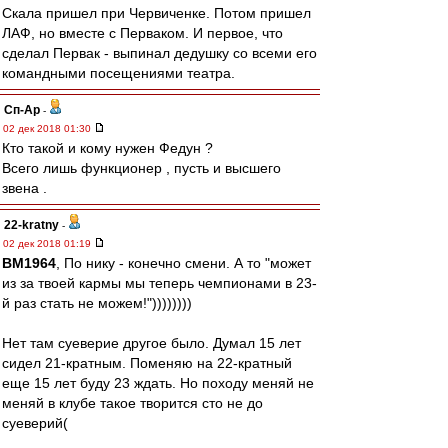
Скала пришел при Червиченке. Потом пришел
ЛАФ, но вместе с Перваком. И первое, что
сделал Первак - выпинал дедушку со всеми его
командными посещениями театра.
Сп-Ар
-
02 дек 2018 01:30
Кто такой и кому нужен Федун ?
Всего лишь функционер , пусть и высшего
звена .
22-kratny
-
02 дек 2018 01:19
BM1964
, По нику - конечно смени. А то "может
из за твоей кармы мы теперь чемпионами в 23-
й раз стать не можем!"))))))))
Нет там суеверие другое было. Думал 15 лет
сидел 21-кратным. Поменяю на 22-кратный
еще 15 лет буду 23 ждать. Но походу меняй не
меняй в клубе такое творится сто не до
суеверий(