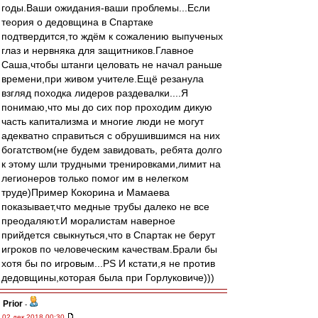
годы.Ваши ожидания-ваши проблемы...Если
теория о дедовщина в Спартаке
подтвердится,то ждём к сожалению выпученых
глаз и нервняка для защитников.Главное
Саша,чтобы штанги целовать не начал раньше
времени,при живом учителе.Ещё резанула
взгляд походка лидеров раздевалки....Я
понимаю,что мы до сих пор проходим дикую
часть капитализма и многие люди не могут
адекватно справиться с обрушившимся на них
богатством(не будем завидовать, ребята долго
к этому шли трудными тренировками,лимит на
легионеров только помог им в нелегком
труде)Пример Кокорина и Мамаева
показывает,что медные трубы далеко не все
преодаляют.И моралистам наверное
прийдется свыкнуться,что в Спартак не берут
игроков по человеческим качествам.Брали бы
хотя бы по игровым...PS И кстати,я не против
дедовщины,которая была при Горлуковиче)))
Prior
-
02 дек 2018 00:30