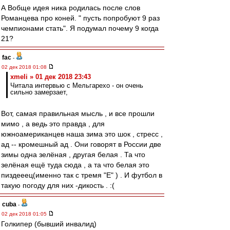
А Вобще идея ника родилась после слов
Романцева про коней. " пусть попробуют 9 раз
чемпионами стать". Я подумал почему 9 когда
21?
fac
-
02 дек 2018 01:08
xmeli » 01 дек 2018 23:43
Читала интервью с Мельгарехо - он очень
сильно замерзает,
Вот, самая правильная мысль , и все прошли
мимо , а ведь это правда , для
южноамериканцев наша зима это шок , стресс ,
ад -- кромешный ад . Они говорят в России две
зимы одна зелёная , другая белая . Та что
зелёная ещё туда сюда , а та что белая это
пиздееец(именно так с тремя "Е" ) . И футбол в
такую погоду для них -дикость . :(
cuba
-
02 дек 2018 01:05
Голкипер (бывший инвалид)