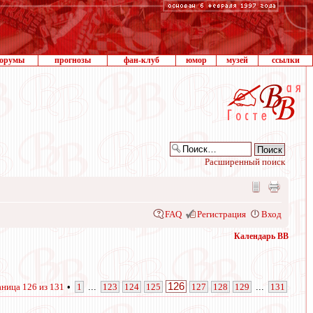
орумы
прогнозы
фан-клуб
юмор
музей
ссылки
Расширенный поиск
FAQ
Регистрация
Вход
Календарь ВВ
126
аница
126
из
131
•
1
...
123
124
125
127
128
129
...
131