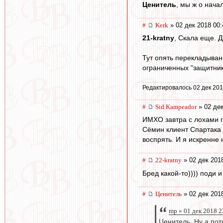
Ценитель
, мы ж о нача
#
Kerk
» 02 дек 2018 00:
21-kratny
, Скала еще. Д
Тут опять перекладывани
ограниченных "защитнико
Редактировалось 02 дек 201
#
Sid Kampeador
» 02 дек
ИМХО завтра с лохами п
Сёмин клиент Спартака 
воспрять. И я искренне 
#
22-kratny
» 02 дек 201
Бред какой-то)))) поди 
#
Ценитель
» 02 дек 201
mp » 01 дек 2018 2
Ценитель, Ну а пот