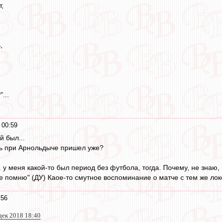
т,
,
,
...
 00:59
й был...
едь при Арнольдыче пришел уже?
. у меня какой-то был период без футбола, тогда. Почему, не знаю, 
е помню" (ДУ) Каое-то смутное воспоминание о матче с тем же локо,
:56
дек 2018 18:40