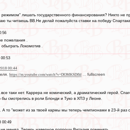
 с режимом" лишать государственного финансирования? Никто не про
ю ты читаешь ВВ.Не делай пожалуйста ставки на победу Спартака.
0:56
е пожелания .
 обыграть Локомотив .
 00:53
 2018 00:44
геля.
https://m.youtube.com/watch?v=DOMKSDfId
... fullscreen
все таки нет. Каррера не комический, а драматический герой. Спагет
 бы смотрелись в роли Блонди и Туко в ХПЗ у Леоне.
. А то "может из за твоей кармы мы теперь чемпионами в 23-й раз ст
8 00:49
я не менял. Теперь наверное попрошу Виталия поменять.