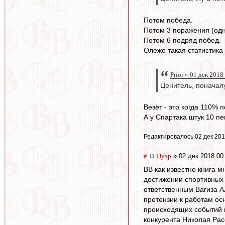
Потом победа.
Потом 3 поражения (одн
Потом 6 подряд побед.
Олеже такая статистика 
Prior » 01 дек 2018
Ценитель, поначалу
Везёт - это когда 110% 
А у Спартака штук 10 п
Редактировалось 02 дек 201
#
Пуэр
» 02 дек 2018 00
ВВ как известно книга 
достижении спортивных 
ответственным Вагиза А
претензии к работам ос
происходящих событий 
конкурента Николая Рас