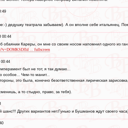
0:49
е:-) дедушку театрала забываем). А он вполне себе итальянец. Пом
8 00:44
 об обаянии Кареры, он мне со своим носом напомнил одного из ган
ch?v=DOMKSDfId ... fullscreen
 00:44
емперамент был не тот, я так думаю...
 особое... Чем-то манит...
тороны, это была, конечно безответственная лирическая зарисовка, 
 сменишь, а то стыдно, право, за тебя).
3
ай шанс!!! Других вариантов нет.Гунько и Бушманов ждут своего часа)
40