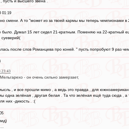
 пусть и высшего звена .
8 01:19
ечно смени. А то "может из за твоей кармы мы теперь чемпионами в 23
е было. Думал 15 лет сидел 21-кратным. Поменяю на 22-кратный ещ
о суеверий(
лась после слов Романцева про коней. " пусть попробуют 9 раз че
8
8 23:43
Мельгарехо - он очень сильно замерзает,
ысль , и все прошли мимо , а ведь это правда , для южноамериканц
мы одна зелёная , другая белая . Та что зелёная ещё туда сюда , а 
я них -дикость . :(
05
лид)
..