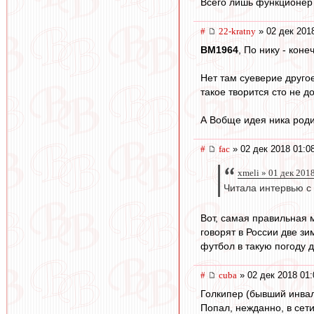
Всего лишь функционер ,
#
22-kratny
» 02 дек 201
BM1964
, По нику - кон
Нет там суеверие друго
такое творится сто не д
А Вобще идея ника роди
#
fac
» 02 дек 2018 01:0
xmeli » 01 дек 201
Читала интервью с 
Вот, самая правильная м
говорят в России две зи
футбол в такую погоду дл
#
cuba
» 02 дек 2018 01:
Голкипер (бывший инва
Попал, нежданно, в сети.