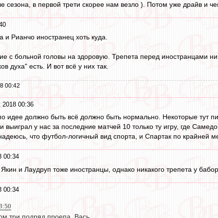
ле сезона, в первой трети скорее нам везло ). Потом уже драйв и ч
40
а и Рианчо иностранец хоть куда.
е с больной головы на здоровую. Трепета перед иностранцами ни у
в духа" есть. И вот всё у них так.
8 00:42
 2018 00:36
о идее должно быть всё должно быть нормально. Некоторые тут пиш
и выиграл у нас за последние матчей 10 только ту игру, где Саме
надеюсь, что футбол-логичный вид спорта, и Спартак по крайней м
8 00:34
и Якин и Лаудруп тоже иностранцы, однако никакого трепета у бабор
8 00:34
3:50
ом три подряд проепа. Вась.