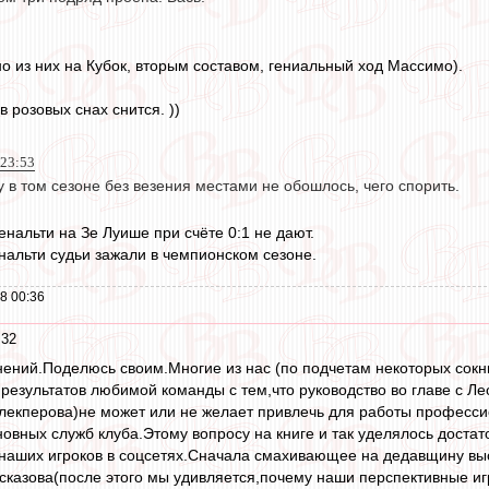
о из них на Кубок, вторым составом, гениальный ход Массимо).
в розовых снах снится. ))
 23:53
 в том сезоне без везения местами не обошлось, чего спорить.
пенальти на Зе Луише при счёте 0:1 не дают.
енальти судьи зажали в чемпионском сезоне.
8 00:36
:32
мнений.Поделюсь своим.Многие из нас (по подчетам некоторых сокн
результатов любимой команды с тем,что руководство во главе с Л
лекперова)не может или не желает привлечь для работы професси
новных служб клуба.Этому вопросу на книге и так уделялось доста
наших игроков в соцсетях.Сначала смахивающее на дедавщину выс
сказова(после этого мы удивляется,почему наши перспективные игр