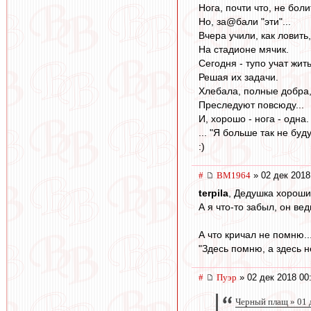
Нога, почти что, не боли
Но, за@бали "эти"...
Вчера учили, как ловить,
На стадионе мячик.
Сегодня - тупо учат жить
Решая их задачи.
Хлебала, полные добра
Преследуют повсюду...
И, хорошо - нога - одна.
... "Я больше так не буду"
:)
#
BM1964
» 02 дек 2018
terpila
, Дедушка хороши
А я что-то забыл, он в
А что кричал не помню..
"Здесь помню, а здесь н
#
Пуэр
» 02 дек 2018 00
Черный плащ » 01 