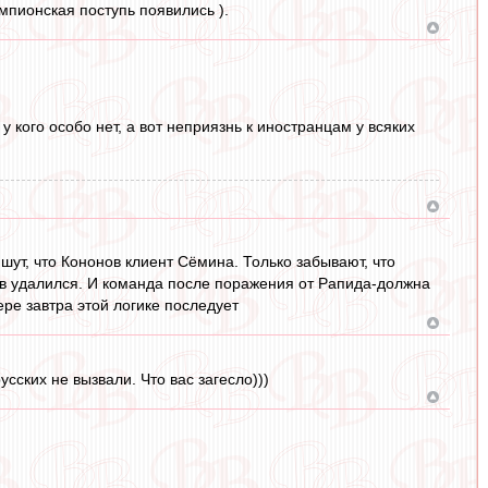
емпионская поступь появились ).
 кого особо нет, а вот неприязнь к иностранцам у всяких
ут, что Кононов клиент Сёмина. Только забывают, что
дов удалился. И команда после поражения от Рапида-должна
ере завтра этой логике последует
усских не вызвали. Что вас загесло)))