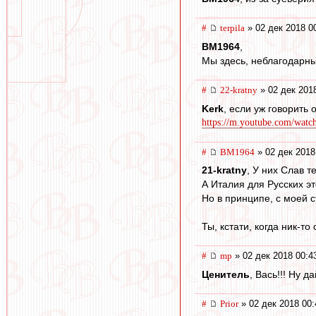
#
terpila
» 02 дек 2018 0
BM1964
,
Мы здесь, неблагодарны
#
22-kratny
» 02 дек 201
Kerk
, если уж говорить
https://m.youtube.com/wat
#
BM1964
» 02 дек 2018
21-kratny
, У них Слав т
А Италия для Русских это
Но в принципе, с моей с
Ты, кстати, когда ник-то
#
mp
» 02 дек 2018 00:4
Ценитель
, Вась!!! Ну д
#
Prior
» 02 дек 2018 00: