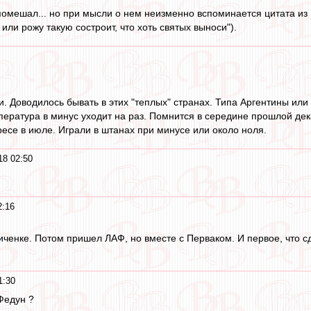
 помешал... но при мысли о нем неизменно вспоминается цитата из 
или рожу такую состроит, что хоть святых выноси").
и. Доводилось бывать в этих "теплых" странах. Типа Аргентины и
ература в минус уходит на раз. Помнится в середине прошлой дек
есе в июле. Играли в штанах при минусе или около ноля.
18 02:50
2:16
ченке. Потом пришел ЛАФ, но вместе с Перваком. И первое, что с
1:30
Федун ?