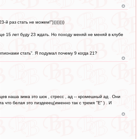
-й раз стать не можем!"))))))))
е 15 лет буду 23 ждать. Но походу меняй не меняй в клубе
мпионами стать". Я подумал почему 9 когда 21?
ев наша зима это шок , стресс , ад -- кромешный ад . Они
та что белая это пиздееец(именно так с тремя "Е" ) . И