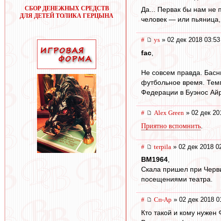
СБОР ДЕНЕЖНЫХ СРЕДСТВ
Да... Первак бы нам не
ДЛЯ ДЕТЕЙ ТОЛИКА ГЕРЦЫНА
человек — или пьяница, 
#
ys
» 02 дек 2018 03:53
fac
,
Не совсем правда. Басн
футбольное время. Темп
Федерации в Буэнос Айр
#
Alex Green
» 02 дек 20
.
Приятно вспомнить
#
terpila
» 02 дек 2018 0
BM1964
,
Скала пришел при Черви
посещениями театра.
#
Сп-Ар
» 02 дек 2018 0
Кто такой и кому нужен 