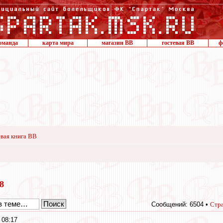
оманда
карта мира
магазин ВВ
гостевая ВВ
ф
вая книга ВВ
18
Сообщений: 6504 •
Стр
 08:17