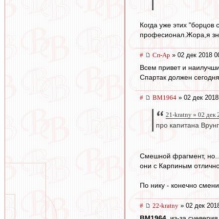
Когда уже этих "борцов
професионал.Жора,я зна
#
Сп-Ар
» 02 дек 2018 0
Всем привет и наилучши
Спартак должен сегодня
#
BM1964
» 02 дек 2018
21-kratny » 02 дек
про капитана Врун
Смешной фрагмент, но...
они с Карпиным отлично
По нику - конечно смени
#
22-kratny
» 02 дек 201
BM1964
, из-за суевери