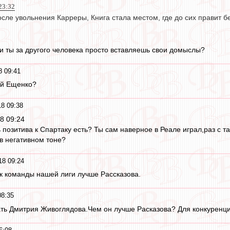
 23:32
осле увольнения Карреры, Книга стала местом, где до сих правит б
и ты за другого человека просто вставляешь свои домыслы?
8 09:41
ей Ещенко?
18 09:38
18 09:24
 позитива к Спартаку есть? Ты сам наверное в Реале играл,раз с т
 в негативном тоне?
18 09:24
к команды нашей лиги лучше Рассказова.
08:35
ать Дмитрия Живоглядова.Чем он лучше Расказова? Для конкуренц