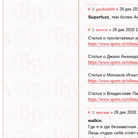
#
greshnik80
» 29 дек 20
Superfuzz
, тем более 
#
teorver
» 29 дек 2018 1
Статья о пролетаемых р
https://www.sports.ru/tribun
Статья о Джано Ананидз
https://www.sports.ru/tribun
Статья о Михаиле Игнат
https://www.sports.ru/tribun
Статья о Владиславе П
https://www.sports.ru/tribun
#
авоська
» 29 дек 2018 
walkin
,
Где я и где беззаветная
Лишь отдаю себе отчёт 