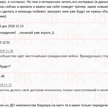
еро, я согласен. Но тем и интереснее читать его интервью (в данн
к раз сейчас в кризисе и важно как себя поведет тренер, какие новш
ся сделать и команда побежит, заиграет, мне уже будут не нужны о
ами)
9 дек 2018 12:13
ждения! ...начинай уже играть ))
8 12:01
2018 11:26
ообществе идёт жесточайшая гражданская война. Враждующие стор
 будет?
:48
018 11:33
молча делать своё дело(как итальянец только приступивший к свои
он,но ДО чемпионства Каррера на матч тв в каких только передачах 