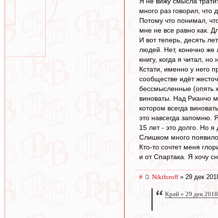
Я не вижу смысла тратит
много раз говорил, что 
Потому что понимал, чт
мне не все равно как. Д
И вот теперь, десять ле
людей. Нет, конечно же 
книгу, когда я читал, н
Кстати, именно у него 
сообществе идёт жесточ
бессмысленные (опять же
виноваты. Над Рианчо м
котором всегда виноваты
это навсегда запомню. 
15 лет - это долго. Но 
Слишком много появилос
Кто-то сочтет меня глор
и от Спартака. Я хочу с
#
Nikiforoff
» 29 дек 201
Край » 29 дек 2018