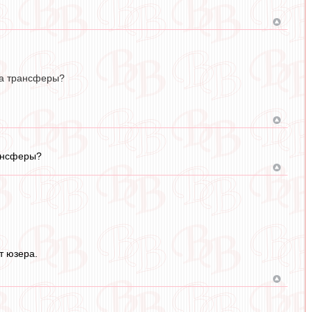
на трансферы?
рансферы?
т юзера.