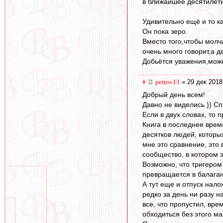
в ближайшее десятилет
Удивительно ещё и то к
Он пока зеро.
Вместо того,чтобы молч
очень много говорит,а 
Добьётся уважения,може
#
petrov13
» 29 дек 2018
Добрый день всем!
Давно не виделись )) Сп
Если в двух словах, то 
Книга в последнее время
десятков людей, которы
мне это сравнение, это 
сообщество, в котором 
Возможно, что тригером
превращается в балаган.
А тут еще и отпуск нал
редко за день ни разу н
все, что пропустил, вре
обходиться без этого ма