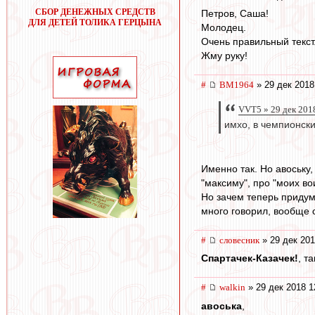
СБОР ДЕНЕЖНЫХ СРЕДСТВ
Петров, Саша!
ДЛЯ ДЕТЕЙ ТОЛИКА ГЕРЦЫНА
Молодец.
Очень правильный текст
Жму руку!
#
BM1964
» 29 дек 2018
VVT5 » 29 дек 201
имхо, в чемпионски
Именно так. Но авоську
"максиму", про "моих во
Но зачем теперь придум
много говорил, вообще с
#
словесник
» 29 дек 201
Спартачек-Казачек!
, т
#
walkin
» 29 дек 2018 1
авоська
,