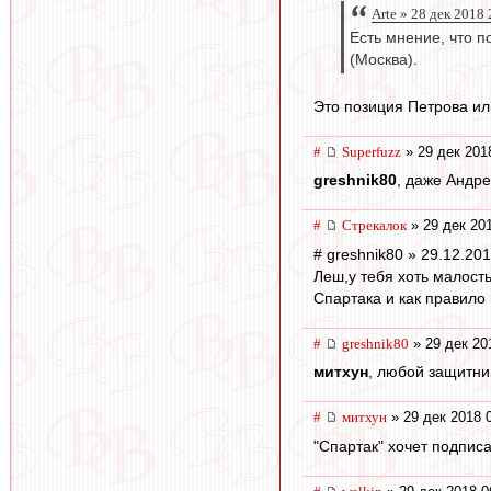
Arte » 28 дек 2018
Есть мнение, что п
(Москва).
Это позиция Петрова ил
#
Superfuzz
» 29 дек 201
greshnik80
, даже Андр
#
Стрекалок
» 29 дек 20
# greshnik80 » 29.12.20
Леш,у тебя хоть малость
Спартака и как правило
#
greshnik80
» 29 дек 20
митхун
, любой защитни
#
митхун
» 29 дек 2018 
"Спартак" хочет подпис