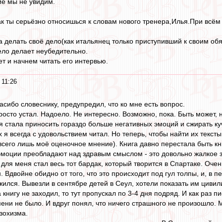
ие мы не увидим.
ак ты серьёзно относишься к словам нового тренера,Илья.При всём 
а делать своё дело(как итальянец только приступивший к своим об
дело делает неубедительно.
т и начнем читать его интервью.
 11:26
асибо словеснику, предупредил, что ко мне есть вопрос.
просто устал. Надоело. Не интересно. Возможно, пока. Быть может, 
 стала приносить гораздо больше негативных эмоций и сжирать куч
х я всегда с удовольствием читал. Но теперь, чтобы найти их текс
всего лишь моё оценочное мнение). Книга давно перестала быть кн
эмоции преобладают над здравым смыслом - это довольно жалкое 
 для меня стал весь тот бардак, который творится в Спартаке. Оче
 Вдвойне обидно от того, что это происходит под гул толпы, и, в п
ожился. Вывезли в сентябре детей в Сеул, хотели показать им циви
а книгу не заходил, то тут пропускал по 3-4 дня подряд. И как раз п
мени не было. И вдруг понял, что ничего страшного не произошло. М
зохизма.