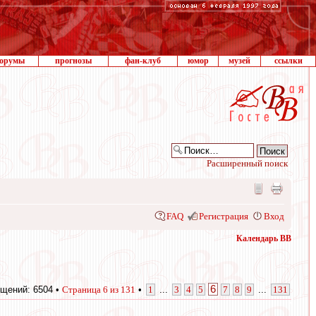
орумы
прогнозы
фан-клуб
юмор
музей
ссылки
Расширенный поиск
FAQ
Регистрация
Вход
Календарь ВВ
6
щений: 6504 •
Страница
6
из
131
•
1
...
3
4
5
7
8
9
...
131