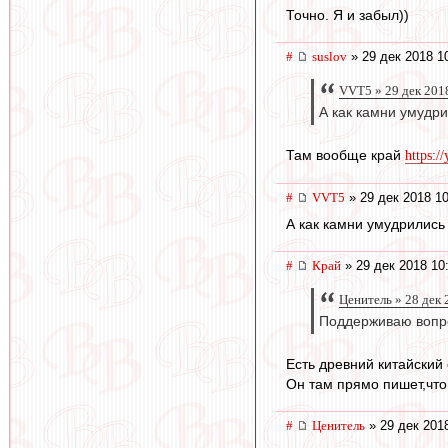
Точно. Я и забыл))
#
suslov
» 29 дек 2018 1
VVT5 » 29 дек 201
А как камни умудр
Там вообще край
https:/
#
VVT5
» 29 дек 2018 10
А как камни умудрились
#
Край
» 29 дек 2018 10
Ценитель » 28 дек 
Поддерживаю вопрос
Есть древний китайский
Он там прямо пишет,что 
#
Ценитель
» 29 дек 201