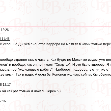
.
 12:26
8 11:48
й сезон,но ДО чемпионства Каррера на матч тв в каких только перед
, вообще странно стало читать. Как будто не Массимо выдал уже п
инов" и вообще, как он понимает "Спартак". И это было здорово. Я 
ывать про "молчаливую работу". Наоборот - Каррера, в отличие от 
ветился. Так и надо. А если бы Кононов молчал, сейчас бы обвинил
8 12:17
ак он как раз только и начал, Серёж :-).
2:16