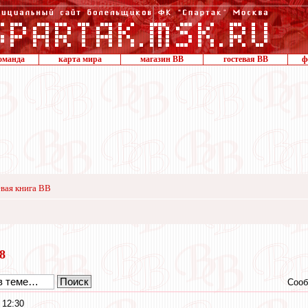
оманда
карта мира
магазин ВВ
гостевая ВВ
ф
вая книга ВВ
18
Сооб
 12:30