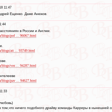
18 11:47
Андрей Ещенко. Даже Анюков.
1:44
асстояниях в России и Англии.
a/blogs/pof ... 96067.html
е.
a/blogs/att ... 93749.html
ове.
a/blogs/vos ... 94287.html
антелееве
a/blogs/pav ... 94627.html
11:33
 любовь)
в том,что ничего подобного драйву команды Карреры в нынешней 