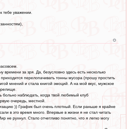
к тебе уважении.
язанностям),
насовсем.
у времени за зря. Да, безусловно здесь есть несколько
ты приходится перелопачивать тонны мусора (прошу простить
игой мнений и стала книгой эмоций. А на мой вкус, мужское
зрелище.
нь больно наблюдать, когда твой любимый клуб
ервую очередь, местной.
лизацию )) График был очень плотный. Если раньше я крайне
исали в это время много. Впервые в жизни я не стал читать
ир не рухнул. Стало отчетливо понятно, что я легко могу