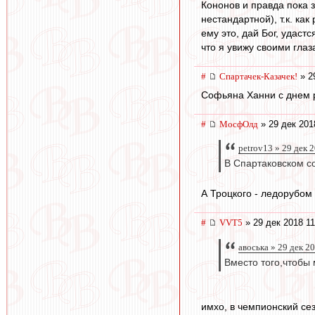
Кононов и правда пока з
нестандартной), т.к. ка
ему это, дай Бог, удаст
что я увижу своими глаз
#
Спартачек-Казачек!
» 2
Софьяна Ханни с днем ро
#
МосфОлд
» 29 дек 201
petrov13 » 29 дек 
В Спартаковском с
А Троцкого - ледорубом
#
VVT5
» 29 дек 2018 11
авоська » 29 дек 2
Вместо того,чтобы 
имхо, в чемпионский сез