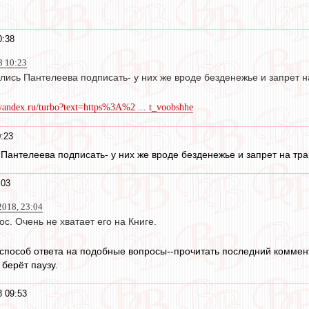
0:38
8 10:23
ились Пантелеева подписать- у них же вроде безденежье и запрет 
/yandex.ru/turbo?text=https%3A%2 ... t_voobshhe
:23
 Пантелеева подписать- у них же вроде безденежье и запрет на т
:03
2018, 23:04
. Очень не хватает его на Книге.
 способ ответа на подобные вопросы--прочитать последний коммен
берёт паузу.
8 09:53