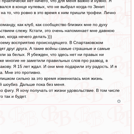
 практически нет ничего, что для меня важно и нужно. Я
вался в конце нулевых, что не выбрал когда-то Зенит.
на то, что ровно в это время к ним пришли трофеи. Лично
команду, как клуб, как сообщество близких мне по духу
льствием слежу. Кстати, это очень напоминает мне давнюю
ю, когда нечего делать )))
о моему восприятию происходящего. В Спартаковском
ят друг друга. А такие войны самые страшные и самые
или за белых. Я убежден, что здесь нет ни правых ни
ке многие не заметили правильных слов про развод, в
кову. Я 15 лет ждал. И они мне подарили эту радость. И я
а. Мне это противно.
. Слишком сильно за это время изменилась моя жизнь.
 шоубиз. Дальше пока без меня.
по фигу. Я хочу получать от жизни удовольствие. В том числе
о так и будет.