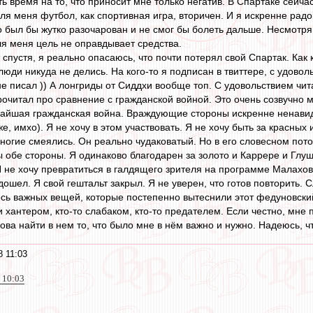
ь время на то, что приносит мне только негатив. В Спартаке сейчас
для меня футбол, как спортивная игра, вторичен. И я искренне радо
о был бы жутко разочарован и не смог бы болеть дальше. Несмотря 
ля меня цель не оправдывает средства.
т спустя, я реально опасаюсь, что почти потерял свой Спартак. Как 
люди никуда не делись. На кого-то я подписан в твиттере, с удово
о не писал )) А лонгриды от Сиддхи вообще топ. С удовольствием чита
прочитал про сравнение с гражданской войной. Это очень созвучн
айшая гражданская война. Враждующие стороны искренне ненавид
, имхо). Я не хочу в этом участвовать. Я не хочу быть за красных 
ногие смеялись. Он реально чудаковатый. Но в его словесном пото
 обе стороны. Я одинаково благодарен за золото и Каррере и Глуша
Я не хочу превратиться в галдящего зрителя на программе Малахов
я дошел. Я свой гештальт закрыл. Я не уверен, что готов повторить
ь важных вещей, которые постепенно вытеснили этот федуновский
и хантером, кто-то слабаком, кто-то предателем. Если честно, мне 
нова найти в нем то, что было мне в нём важно и нужно. Надеюсь, чт
8 11:03
 10:03