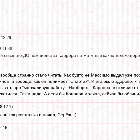
.
 12:26
8 11:48
й сезон,но ДО чемпионства Каррера на матч тв в каких только перед
, вообще странно стало читать. Как будто не Массимо выдал уже п
инов" и вообще, как он понимает "Спартак". И это было здорово. Я 
ывать про "молчаливую работу". Наоборот - Каррера, в отличие от 
ветился. Так и надо. А если бы Кононов молчал, сейчас бы обвинил
8 12:17
ак он как раз только и начал, Серёж :-).
2:16