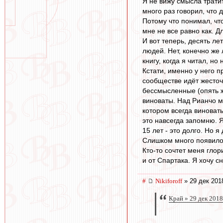
Я не вижу смысла тратит
много раз говорил, что 
Потому что понимал, чт
мне не все равно как. Д
И вот теперь, десять ле
людей. Нет, конечно же 
книгу, когда я читал, н
Кстати, именно у него 
сообществе идёт жесточ
бессмысленные (опять же
виноваты. Над Рианчо м
котором всегда виноваты
это навсегда запомню. 
15 лет - это долго. Но 
Слишком много появилос
Кто-то сочтет меня глор
и от Спартака. Я хочу с
#
Nikiforoff
» 29 дек 201
Край » 29 дек 2018