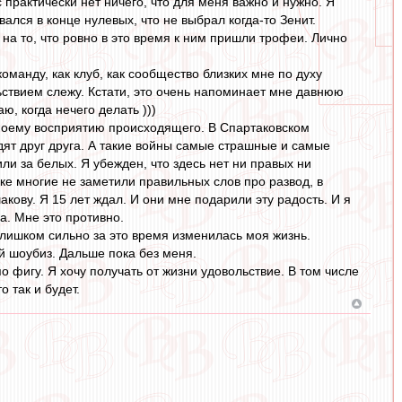
 практически нет ничего, что для меня важно и нужно. Я
вался в конце нулевых, что не выбрал когда-то Зенит.
на то, что ровно в это время к ним пришли трофеи. Лично
команду, как клуб, как сообщество близких мне по духу
льствием слежу. Кстати, это очень напоминает мне давнюю
ю, когда нечего делать )))
о моему восприятию происходящего. В Спартаковском
ят друг друга. А такие войны самые страшные и самые
или за белых. Я убежден, что здесь нет ни правых ни
ке многие не заметили правильных слов про развод, в
кову. Я 15 лет ждал. И они мне подарили эту радость. И я
а. Мне это противно.
. Слишком сильно за это время изменилась моя жизнь.
 шоубиз. Дальше пока без меня.
по фигу. Я хочу получать от жизни удовольствие. В том числе
о так и будет.