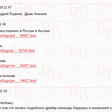
18 11:47
Андрей Ещенко. Даже Анюков.
1:44
асстояниях в России и Англии.
a/blogs/pof ... 96067.html
е.
a/blogs/att ... 93749.html
ове.
a/blogs/vos ... 94287.html
антелееве
a/blogs/pav ... 94627.html
11:33
 любовь)
в том,что ничего подобного драйву команды Карреры в нынешней 