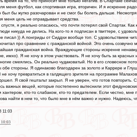
ь время на то, что приносит мне только негатив. В Спартаке сейчас
для меня футбол, как спортивная игра, вторичен. И я искренне радо
о был бы жутко разочарован и не смог бы болеть дальше. Несмотря 
ля меня цель не оправдывает средства.
т спустя, я реально опасаюсь, что почти потерял свой Спартак. Как 
люди никуда не делись. На кого-то я подписан в твиттере, с удово
о не писал )) А лонгриды от Сиддхи вообще топ. С удовольствием чита
прочитал про сравнение с гражданской войной. Это очень созвучн
айшая гражданская война. Враждующие стороны искренне ненавид
, имхо). Я не хочу в этом участвовать. Я не хочу быть за красных 
ногие смеялись. Он реально чудаковатый. Но в его словесном пото
 обе стороны. Я одинаково благодарен за золото и Каррере и Глуша
Я не хочу превратиться в галдящего зрителя на программе Малахов
я дошел. Я свой гештальт закрыл. Я не уверен, что готов повторить
ь важных вещей, которые постепенно вытеснили этот федуновский
и хантером, кто-то слабаком, кто-то предателем. Если честно, мне 
нова найти в нем то, что было мне в нём важно и нужно. Надеюсь, чт
8 11:03
 10:03