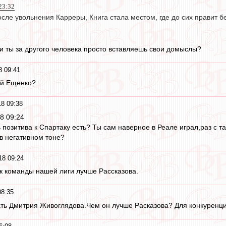
 23:32
осле увольнения Карреры, Книга стала местом, где до сих правит б
и ты за другого человека просто вставляешь свои домыслы?
8 09:41
ей Ещенко?
18 09:38
18 09:24
 позитива к Спартаку есть? Ты сам наверное в Реале играл,раз с т
 в негативном тоне?
18 09:24
к команды нашей лиги лучше Рассказова.
08:35
ать Дмитрия Живоглядова.Чем он лучше Расказова? Для конкуренц