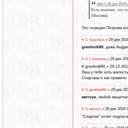
Arte » 28 дек 2018
Есть мнение, что п
(Москва).
Это позиция Петрова ил
#
Superfuzz
» 29 дек 201
greshnik80
, даже Андр
#
Стрекалок
» 29 дек 20
# greshnik80 » 29.12.20
Леш,у тебя хоть малость
Спартака и как правило
#
greshnik80
» 29 дек 20
митхун
, любой защитни
#
митхун
» 29 дек 2018 
"Спартак" хочет подпис