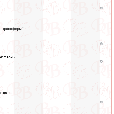
на трансферы?
рансферы?
т юзера.