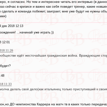
еро, я согласен. Но тем и интереснее читать его интервью (в данн
к раз сейчас в кризисе и важно как себя поведет тренер, какие новш
ся сделать и команда побежит, заиграет, мне уже будут не нужны о
ами)
9 дек 2018 12:13
ждения! ...начинай уже играть ))
8 12:01
2018 11:26
ообществе идёт жесточайшая гражданская война. Враждующие стор
 будет?
:48
018 11:33
молча делать своё дело(как итальянец только приступивший к свои
он,но ДО чемпионства Каррера на матч тв в каких только передачах 