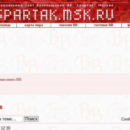
оманда
карта мира
магазин ВВ
гостевая ВВ
ф
вая книга ВВ
18
Сооб
 12:30