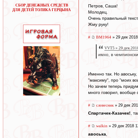
СБОР ДЕНЕЖНЫХ СРЕДСТВ
Петров, Саша!
ДЛЯ ДЕТЕЙ ТОЛИКА ГЕРЦЫНА
Молодец.
Очень правильный текст
Жму руку!
#
BM1964
» 29 дек 2018
VVT5 » 29 дек 201
имхо, в чемпионски
Именно так. Но авоську
"максиму", про "моих во
Но зачем теперь придум
много говорил, вообще с
#
словесник
» 29 дек 201
Спартачек-Казачек!
, т
#
walkin
» 29 дек 2018 1
авоська
,