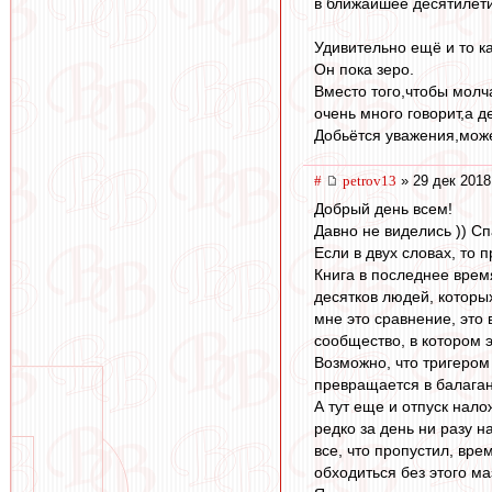
в ближайшее десятилет
Удивительно ещё и то к
Он пока зеро.
Вместо того,чтобы молч
очень много говорит,а 
Добьётся уважения,може
#
petrov13
» 29 дек 2018
Добрый день всем!
Давно не виделись )) Сп
Если в двух словах, то 
Книга в последнее время
десятков людей, которы
мне это сравнение, это 
сообщество, в котором 
Возможно, что тригером
превращается в балаган.
А тут еще и отпуск нал
редко за день ни разу н
все, что пропустил, вре
обходиться без этого ма