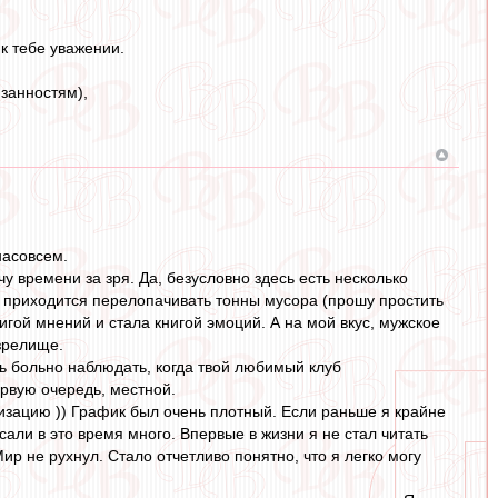
к тебе уважении.
язанностям),
насовсем.
у времени за зря. Да, безусловно здесь есть несколько
ты приходится перелопачивать тонны мусора (прошу простить
игой мнений и стала книгой эмоций. А на мой вкус, мужское
зрелище.
нь больно наблюдать, когда твой любимый клуб
ервую очередь, местной.
лизацию )) График был очень плотный. Если раньше я крайне
исали в это время много. Впервые в жизни я не стал читать
ир не рухнул. Стало отчетливо понятно, что я легко могу