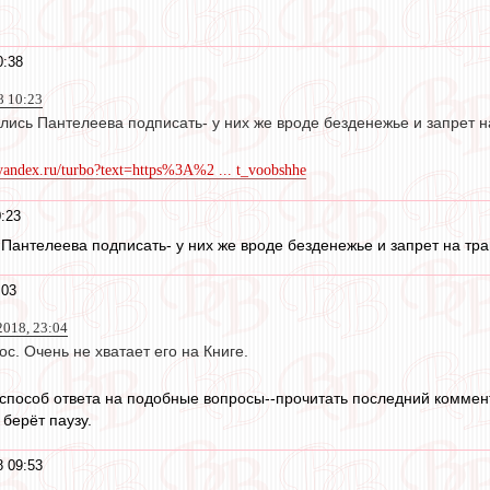
0:38
8 10:23
ились Пантелеева подписать- у них же вроде безденежье и запрет 
/yandex.ru/turbo?text=https%3A%2 ... t_voobshhe
:23
 Пантелеева подписать- у них же вроде безденежье и запрет на т
:03
2018, 23:04
. Очень не хватает его на Книге.
 способ ответа на подобные вопросы--прочитать последний коммен
берёт паузу.
8 09:53