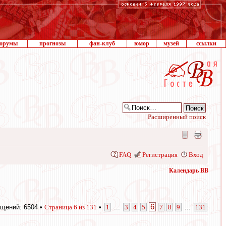
орумы
прогнозы
фан-клуб
юмор
музей
ссылки
Расширенный поиск
FAQ
Регистрация
Вход
Календарь ВВ
6
щений: 6504 •
Страница
6
из
131
•
1
...
3
4
5
7
8
9
...
131