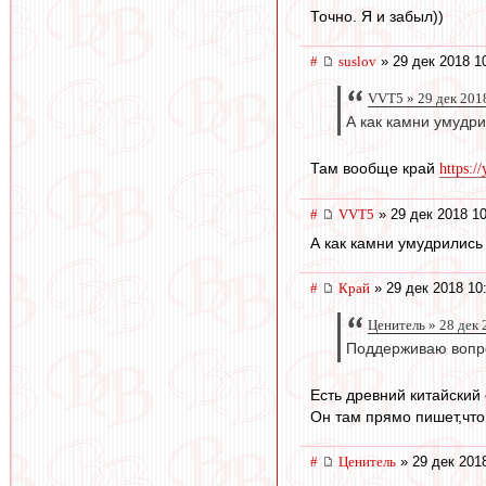
Точно. Я и забыл))
#
suslov
» 29 дек 2018 1
VVT5 » 29 дек 201
А как камни умудр
Там вообще край
https:/
#
VVT5
» 29 дек 2018 10
А как камни умудрились
#
Край
» 29 дек 2018 10
Ценитель » 28 дек 
Поддерживаю вопрос
Есть древний китайский
Он там прямо пишет,что 
#
Ценитель
» 29 дек 201