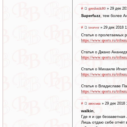
#
greshnik80
» 29 дек 20
Superfuzz
, тем более 
#
teorver
» 29 дек 2018 1
Статья о пролетаемых р
https://www.sports.ru/tribun
Статья о Джано Ананидз
https://www.sports.ru/tribun
Статья о Михаиле Игнат
https://www.sports.ru/tribun
Статья о Владиславе П
https://www.sports.ru/tribun
#
авоська
» 29 дек 2018 
walkin
,
Где я и где беззаветная
Лишь отдаю себе отчёт 