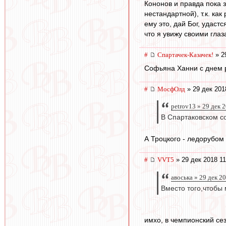
Кононов и правда пока з
нестандартной), т.к. ка
ему это, дай Бог, удаст
что я увижу своими глаз
#
Спартачек-Казачек!
» 2
Софьяна Ханни с днем ро
#
МосфОлд
» 29 дек 201
petrov13 » 29 дек 
В Спартаковском с
А Троцкого - ледорубом
#
VVT5
» 29 дек 2018 11
авоська » 29 дек 2
Вместо того,чтобы 
имхо, в чемпионский сез