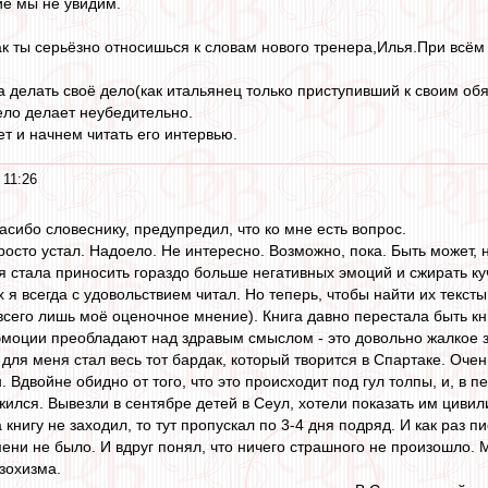
ие мы не увидим.
ак ты серьёзно относишься к словам нового тренера,Илья.При всём 
а делать своё дело(как итальянец только приступивший к своим об
дело делает неубедительно.
т и начнем читать его интервью.
 11:26
асибо словеснику, предупредил, что ко мне есть вопрос.
просто устал. Надоело. Не интересно. Возможно, пока. Быть может, 
 стала приносить гораздо больше негативных эмоций и сжирать куч
х я всегда с удовольствием читал. Но теперь, чтобы найти их текс
всего лишь моё оценочное мнение). Книга давно перестала быть кн
эмоции преобладают над здравым смыслом - это довольно жалкое 
 для меня стал весь тот бардак, который творится в Спартаке. Оче
 Вдвойне обидно от того, что это происходит под гул толпы, и, в п
ожился. Вывезли в сентябре детей в Сеул, хотели показать им циви
а книгу не заходил, то тут пропускал по 3-4 дня подряд. И как раз п
мени не было. И вдруг понял, что ничего страшного не произошло. М
зохизма.