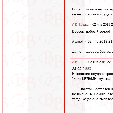
Eduard, читала его инте
он не хотел везти туда и
#
Eduard
» 02 янв 2019 2
ВВссем добрый вечер!
# xmeli » 02 янв 2019 21
Да нет. Каррера был за э
#
SAS
» 02 янв 2019 22:
23-09-2003
Нынешние неудачи крас
"Крис КЕЛЬМИ, музыкант
— «Спартак» остается н
не выбьешь. Помню, оте
тогда, когда она вылете
... ... ...