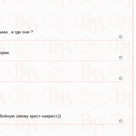
ма , и где они ?
орки.
ойную связку крест-накрест.))