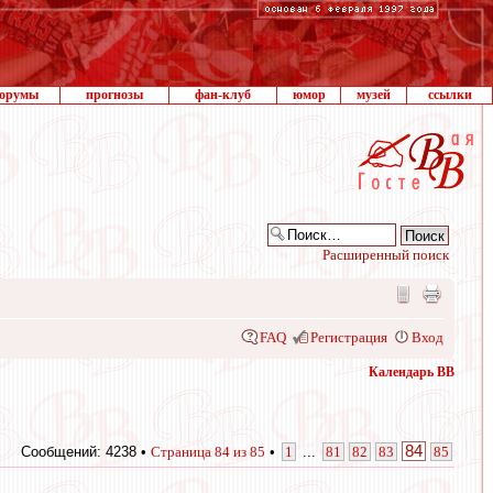
орумы
прогнозы
фан-клуб
юмор
музей
ссылки
Расширенный поиск
FAQ
Регистрация
Вход
Календарь ВВ
84
Сообщений: 4238 •
Страница
84
из
85
•
1
...
81
82
83
85