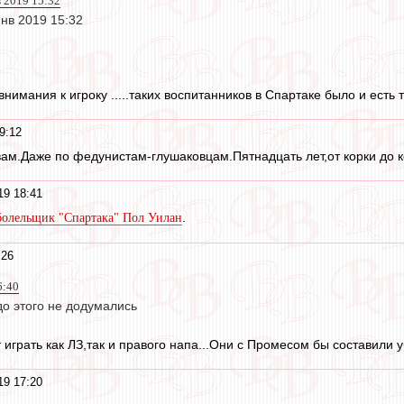
в 2019 15:32
янв 2019 15:32
имания к игроку .....таких воспитанников в Спартаке было и есть ть
9:12
 вам.Даже по федунистам-глушаковцам.Пятнадцать лет,от корки до к
19 18:41
.
болельщик "Спартака" Пол Уилан
:26
6:40
до этого не додумались
играть как ЛЗ,так и правого напа...Они с Промесом бы составили уб
19 17:20