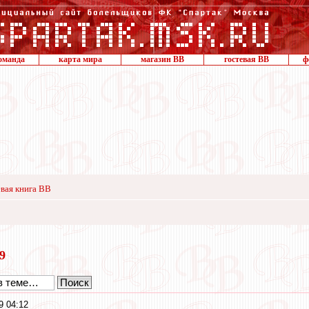
оманда
карта мира
магазин ВВ
гостевая ВВ
ф
вая книга ВВ
19
9 04:12