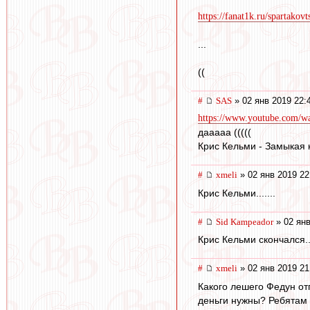
https://fanat1k.ru/spartakov
...
((
#
SAS
» 02 янв 2019 22:
https://www.youtube.com/
дааааа (((((
Крис Кельми - Замыкая кр
#
xmeli
» 02 янв 2019 22
Крис Кельми.......
#
Sid Kampeador
» 02 янв
Крис Кельми скончался..
#
xmeli
» 02 янв 2019 21
Какого лешего Федун от
деньги нужны? Ребятам