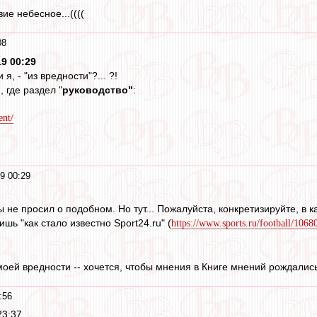
вие небесное...((((
08
9 00:29
 я, - "из вредности"?... ?!
 где раздел "
руководство"
:
ent/
9 00:29
ы не просил о подобном. Но тут... Пожалуйста, конкретизируйте, в 
ь "как стало известно Sport24.ru" (
https://www.sports.ru/football/106
оей вредности -- хочется, чтобы мнения в Книге мнений рождалис
:56
23:37