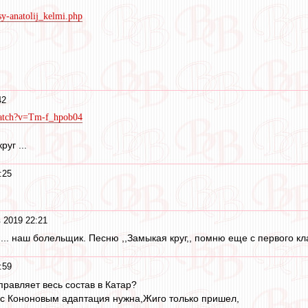
tsy-anatolij_kelmi.php
42
watch?v=Tm-f_hpob04
уг ...
:25
 2019 22:21
... наш болельщик. Песню ,,Замыкая круг,, помню еще с первого кла
:59
правляет весь состав в Катар?
 с Кононовым адаптация нужна,Жиго только пришел,