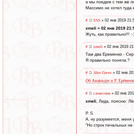
а мы поедем с тем же л
Массимо не хотел туда е
#
SAS
» 02 янв 2019 21:
xmeli » 02 янв 2019 21:
Жуть, как правильно!!! :-
#
xmeli
» 02 янв 2019 21
Там два Еременко - Сер
Я правильно поняла.?
#
Alex Green
» 02 янв 20
Об Ананидзе и Р. Ерёменк
#
словесник
» 02 янв 201
xmeli
, Лида, поясню: Лё
P. S.
А, ну разумеется, меня
"Но строк печальных не с