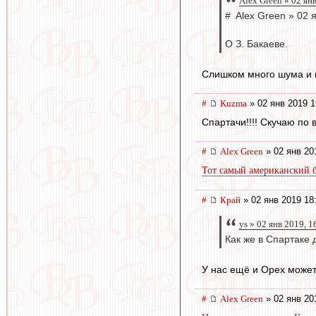
Alex Green » 02 ян
# Alex Green » 02 
О З. Бакаеве.
Слишком много шума и вн
#
Kuzma
» 02 янв 2019 1
Спартачи!!!! Скучаю по
#
Alex Green
» 02 янв 20
Тот самый американский 
#
Край
» 02 янв 2019 18
ys » 02 янв 2019, 1
Как же в Спартаке 
У нас ещё и Орех может 
#
Alex Green
» 02 янв 20