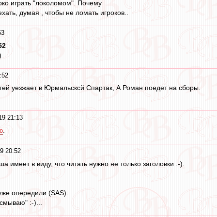
око играть "локоломом". Почему
хать, думая , чтобы не ломать игроков..
53
52
)
:52
гей уезжает в Юрмальсксй Спартак, А Роман поедет на сборы.
19 21:13
.
о
9 20:52
ша имеет в виду, что читать нужно не только заголовки :-).
 уже опередили (SAS).
мываю" :-)...