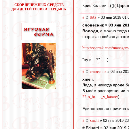
СБОР ДЕНЕЖНЫХ СРЕДСТВ
Крис Кельми...(((( Царст
ДЛЯ ДЕТЕЙ ТОЛИКА ГЕРЦЫНА
#
SAS
» 03 янв 2019 01:
словесник » 03 янв 201
Володя
, а можно тогда и
открываю сейчас дотком,
http://spartak.com/managem
"ну и... ?"... :-)
#
словесник
» 03 янв 201
xmeli
,
Лида, я никогда вроде б
В моём распоряжении лиш
).
22-o_br ... _v_katare/
Единственная причина м
#
xmeli
» 02 янв 2019 23
# Eduard » 02 янв 2019 