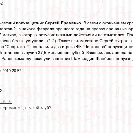
52
-летний полузащитник
Сергей Еременко
. В связи с окончанием с
артак-2" в начале февраля прошлого года на правах аренды из ю
7 матчах, в которых результативными действиями не отметился. По
расно-белые уступили - (1:2). Также в этом сезоне Сергей сыграл 
тав "Спартака-2" пополнили два игрока ФК "Чертаново" полузащит
Чертаново выручил 37,5 миллионов рублей. Закончилась аренда н
. Ранее команду покинули защитник Шамсиддин Шанбиев, полузащи
в 2019 20:52
2
, 20:31
л Еременко , в какой клуб?