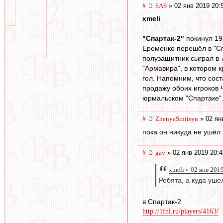
#
SAS
» 02 янв 2019 20:
xmeli
"Спартак-2"
покинул 19
Еременко перешёл в "Сп
полузащитник сыграл в 
"Армавира", в котором к
гол. Напомним, что сос
продажу обоих игроков 
юрмальском "Спартаке"
#
ZhenyaSinitsyn
» 02 ян
пока он никуда не ушёл
#
gav
» 02 янв 2019 20:4
xmeli » 02 янв 2019
Ребята, а куда уше
в Спартак-2
http://1fnl.ru/players/4163/