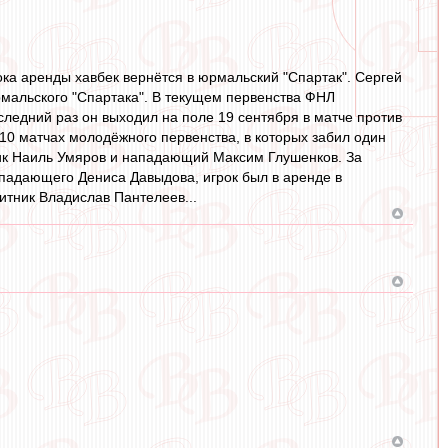
рока аренды хавбек вернётся в юрмальский "Спартак". Сергей
рмальского "Спартака". В текущем первенства ФНЛ
следний раз он выходил на поле 19 сентября в матче против
в 10 матчах молодёжного первенства, в которых забил один
ник Наиль Умяров и нападающий Максим Глушенков. За
ападающего Дениса Давыдова, игрок был в аренде в
тник Владислав Пантелеев...