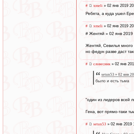
#
xmeli
» 02 янв 2019 20
Ребята, а куда ушел Ере
#
xmeli
» 02 янв 2019 20
# Жентяй » 02 янв 2019
Жентяй, Севилья много 
но федун разве даст так
#
словесник
» 02 янв 201
setun53 » 02 янв 2
было и есть тьма
"один из лидеров всей л
Гена, вот прямо-таки тьм
#
setun53
» 02 янв 2019 