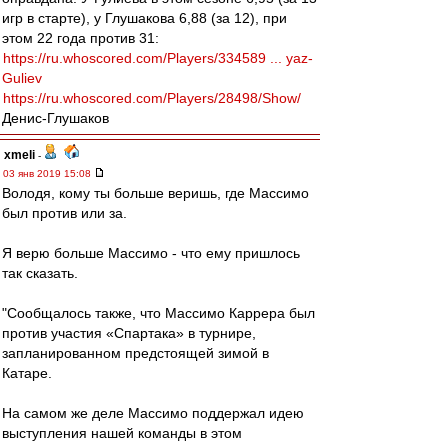
игр в старте), у Глушакова 6,88 (за 12), при
этом 22 года против 31:
https://ru.whoscored.com/Players/334589 ... yaz-
Guliev
https://ru.whoscored.com/Players/28498/Show/
Денис-Глушаков
xmeli
-
03 янв 2019 15:08
Володя, кому ты больше веришь, где Массимо
был против или за.
Я верю больше Массимо - что ему пришлось
так сказать.
"Сообщалось также, что Массимо Каррера был
против участия «Спартака» в турнире,
запланированном предстоящей зимой в
Катаре.
На самом же деле Массимо поддержал идею
выступления нашей команды в этом