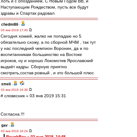
Хоть и с опозданием, С Новым Годом ВВ, и
Наступающим Рождеством, пусть все будут
здравы и Спартак радовал.
chedmi86
-
03 янв 2019 17:40
Сегодня хоккей, жалко не попадаю но 5
обязательно схожу, а по сборной МЧМ , так тут
у нас последний чемпион Воронин, да и по
воспитанникам большинство на Востоке
игроков, ну и хорошо Локомотив Ярославский
выдаёт кадры. Сборную приятно
смотреть,состав ровный , и это большой плюс
xmeli
-
03 янв 2019 16:38
# словесник » 03 янв 2019 15:31
Согласна.!!!
gav
-
03 янв 2019 16:24
RoughBoy » 03 янв 2019, 14:48