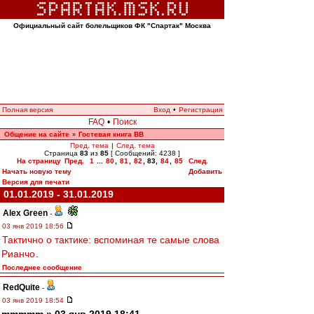
Официальный сайт болельщиков ФК "Спартак" Москва
Полная версия
Вход
•
Регистрация
FAQ
•
Поиск
Общение на сайте
Гостевая книга ВВ
»
Пред. тема
|
След. тема
Страница
83
из
85
[ Сообщений: 4238 ]
На страницу
Пред.
1
...
80
,
81
,
82
,
83
,
84
,
85
След.
Начать новую тему
Добавить
Версия для печати
01.01.2019 - 31.01.2019
Alex Green
-
03 янв 2019 18:56
Тактично о тактике: вспоминая те самые слова
Рианчо
.
Последнее сообщение
RedQuite
-
03 янв 2019 18:54