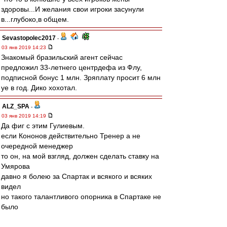
здоровы...И желания свои игроки засунули
в...глубоко,в общем.
Sevastopolec2017
-
03 янв 2019 14:23
Знакомый бразильский агент сейчас
предложил 33-летнего центрдефа из Флу,
подписной бонус 1 млн. Зряплату просит 6 млн
уе в год. Дико хохотал.
ALZ_SPA
-
03 янв 2019 14:19
Да фиг с этим Гулиевым.
если Кононов действительно Тренер а не
очередной менеджер
то он, на мой взгляд, должен сделать ставку на
Умярова
давно я болею за Спартак и всякого и всяких
видел
но такого талантливого опорника в Спартаке не
было
даже при Бескове и Романцеве, лучше