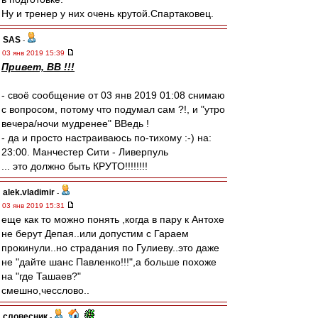
Ну и тренер у них очень крутой.Спартаковец.
SAS
-
03 янв 2019 15:39
Привет, ВВ !!!
- своё сообщение от 03 янв 2019 01:08 снимаю
с вопросом, потому что подумал сам ?!, и "утро
вечера/ночи мудренее" ВВедь !
- да и просто настраиваюсь по-тихому :-) на:
23:00. Манчестер Сити - Ливерпуль
... это должно быть КРУТО!!!!!!!!
alek.vladimir
-
03 янв 2019 15:31
еще как то можно понять ,когда в пару к Антохе
не берут Депая..или допустим с Гараем
прокинули..но страдания по Гулиеву..это даже
не "дайте шанс Павленко!!!",а больше похоже
на "где Ташаев?"
смешно,чесслово..
словесник
-