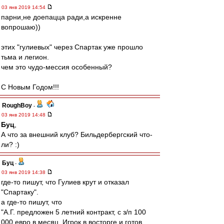
03 янв 2019 14:54
парни,не доепацца ради,а искренне
вопрошаю))
этих "гулиевых" через Спартак уже прошло
тьма и легион.
чем это чудо-мессия особенный?
С Новым Годом!!!
RoughBoy
-
03 янв 2019 14:48
Буц
,
А что за внешний клуб? Бильдербергский что-
ли? :)
Буц
-
03 янв 2019 14:38
где-то пишут, что Гулиев крут и отказал
"Спартаку".
а где-то пишут, что
"А.Г. предложен 5 летний контракт, с з/п 100
000 евро в месяц. Игрок в восторге и готов