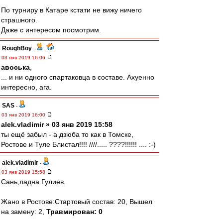
По турниру в Катаре кстати не вижу ничего
страшного.
Даже с интересом посмотрим.
RoughBoy
-
03 янв 2019 16:06
авоська
,
... и ни одного спартаковца в составе. Ахуенно
интересно, ага.
SAS
-
03 янв 2019 16:00
alek.vladimir » 03 янв 2019 15:58
ты ещё забыл - а дзюба то как в Томске,
Ростове и Туле Блистал!!!! ////..... ????!!!!!! .... :-)
alek.vladimir
-
03 янв 2019 15:58
Сань,ладна Гулиев.
Жано в Ростове:Стартовый состав: 20, Вышел
на замену: 2,
Травмирован: 0