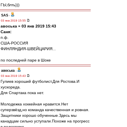
ГЫ,блть)))
SAS
-
03 янв 2019 15:55
авоська » 03 янв 2019 15:43
Саня:
п.ф.
США-РОССИЯ
ФИНЛЯНДИЯ-ШВЕЙЦАРИЯ...
по последней паре в Шоке
авоська
-
03 янв 2019 15:43
Гулиев хороший футболист.Для Ростова.И
хускореда.
Для Спартака пока нет.
Молодежка хоккейная нравится.Нет
суперзвёзд,но команда качественная и ровная.
Защитники хорошо обученные.Здесь мы
канадцам сильно уступали.Похоже на прогресс
в подготовке.