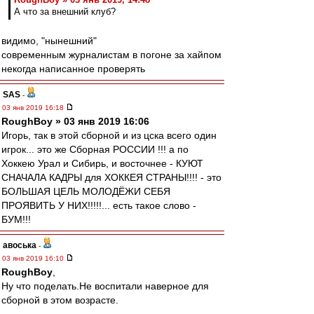
А что за внешний клуб?
видимо, "нынешний"
современным журналистам в погоне за хайпом
некогда написанное проверять
SAS
-
03 янв 2019 16:18
RoughBoy » 03 янв 2019 16:06
Игорь, так в этой сборной и из цска всего один
игрок... это же Сборная РОССИИ !!! а по
Хоккею Урал и Сибирь, и восточнее - КУЮТ
СНАЧАЛА КАДРЫ для ХОККЕЯ СТРАНЫ!!!! - это
БОЛЬШАЯ ЦЕЛЬ МОЛОДЁЖИ СЕБЯ
ПРОЯВИТЬ У НИХ!!!!!... есть такое слово -
БУМ!!!
авоська
-
03 янв 2019 16:10
RoughBoy
,
Ну что поделать.Не воспитали наверное для
сборной в этом возрасте.