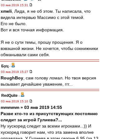
03 янв 2019 15:31
xmeli
, Лида, я не об этом. Ты написала, что
видела интервью Массимо с этой темой.
Его не было.
Вот и вся точная информация.
Я не о сути темы, прошу прощения. Я о
вэвэшной жизни. Не хочется, чтобы сокнижники
обманывали сами себя.
Буц
-
03 янв 2019 15:27
RoughBoy
, сам голову ломал. Но твоя версия
вызывает дичайшее уважение, ггг...
RedQuite
-
03 янв 2019 15:10
mmmmm » 03 янв 2019 14:55
Разве кто-то из присутствующих постоянно
следит за игрой Гулиева?...
Ну хускоред следит за всеми игроками...)) И
хускоред говорит нам, что эта замена вполне
оправдана. У Гулиева в этом сезоне 6,95 (за 13