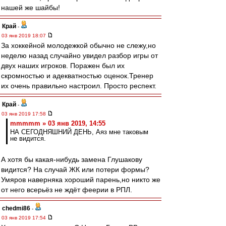
нашей же шайбы!
Край
-
03 янв 2019 18:07
За хоккейной молодежкой обычно не слежу,но
неделю назад случайно увидел разбор игры от
двух наших игроков. Поражен был их
скромностью и адекватностью оценок.Тренер
их очень правильно настроил. Просто респект.
Край
-
03 янв 2019 17:58
mmmmm » 03 янв 2019, 14:55
НА СЕГОДНЯШНИЙ ДЕНЬ, Аяз мне таковым
не видится.
А хотя бы какая-нибудь замена Глушакову
видится? На случай ЖК или потери формы?
Умяров наверняка хороший парень,но никто же
от него всерьёз не ждёт феерии в РПЛ.
chedmi86
-
03 янв 2019 17:54