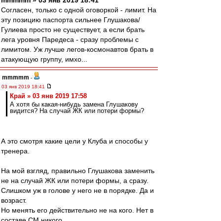
mmmmm » 03 янв 2019 18:41
Согласен, только с одной оговоркой - лимит. На
эту позицию паспорта сильнее Глушакова/
Гулиева просто не существует, а если брать
лега уровня Паредеса - сразу проблемы с
лимитом. Уж лучше легов-космонавтов брать в
атакующую группу, имхо...
mmmmm
-
03 янв 2019 18:41
Край » 03 янв 2019 17:58
А хотя бы какая-нибудь замена Глушакову
видится? На случай ЖК или потери формы?
А это смотря какие цели у Клуба и способы у
тренера.
На мой взгляд, правильно Глушакова заменить
не на случай ЖК или потери формы, а сразу.
Слишком уж в голове у него не в порядке. Да и
возраст.
Но менять его действительно не на кого. Нет в
составе СМ никого.