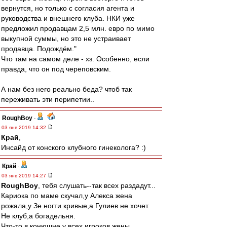
вернутся, но только с согласия агента и
руководства и внешнего клуба. НКИ уже
предложил продавцам 2,5 млн. евро по мимо
выкупной суммы, но это не устраивает
продавца. Подождём."
Что там на самом деле - хз. Особенно, если
правда, что он под череповским.
А нам без него реально беда? чтоб так
переживать эти перипетии..
RoughBoy
-
03 янв 2019 14:32
Край
,
Инсайд от конского клубного гинеколога? :)
Край
-
03 янв 2019 14:27
RoughBoy
, тебя слушать--так всех раздадут...
Кариока по маме скучал,у Алекса жена
рожала,у Зе ногти кривые,а Гулиев не хочет.
Не клуб,а богадельня.
Что-то в конюшне у всех игроков жены