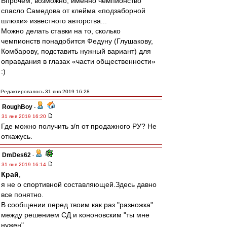
Впрочем, возможно, именно чемпионство
спасло Самедова от клейма «подзаборной
шлюхи» известного авторства...
Можно делать ставки на то, сколько
чемпионств понадобится Федуну (Глушакову,
Комбарову, подставить нужный вариант) для
оправдания в глазах «части общественности»
:)
Редактировалось 31 янв 2019 16:28
RoughBoy
-
31 янв 2019 16:20
Где можно получить з/п от продажного РУ? Не
откажусь.
DmDes62
-
31 янв 2019 16:14
Край
,
я не о спортивной составляющей.Здесь давно
все понятно.
В сообщении перед твоим как раз "разножка"
между решением СД и кононовским "ты мне
нужен".