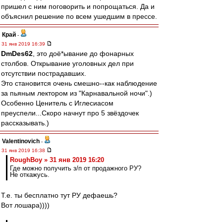
пришел с ним поговорить и попрощаться. Да и
объяснил решение по всем ушедшим в прессе.
Край
-
31 янв 2019 16:39
DmDes62
, это доё*ывание до фонарных
столбов. Открывание уголовных дел при
отсутствии пострадавших.
Это становится очень смешно--как наблюдение
за пьяным лектором из "Карнавальной ночи".)
Особенно Ценитель с Иглесиасом
преуспели...Скоро начнут про 5 звёздочек
рассказывать.)
Valentinovich
-
31 янв 2019 16:38
RoughBoy » 31 янв 2019 16:20
Где можно получить з/п от продажного РУ?
Не откажусь.
Т.е. ты бесплатно тут РУ дефаешь?
Вот лошара))))