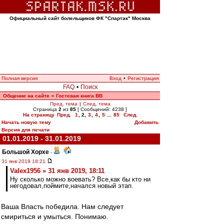
Официальный сайт болельщиков ФК "Спартак" Москва
Полная версия
Вход
•
Регистрация
FAQ
•
Поиск
Общение на сайте
Гостевая книга ВВ
»
Пред. тема
|
След. тема
Страница
2
из
85
[ Сообщений: 4238 ]
На страницу
Пред.
1
,
2
,
3
,
4
,
5
...
85
След.
Начать новую тему
Добавить
Версия для печати
01.01.2019 - 31.01.2019
Большой Хорхе
-
31 янв 2019 18:21
Valex1956 » 31 янв 2019, 18:11
Ну сколько можно воевать? Все,как бы кто ни
негодовал,поймите,начался новый этап.
Ваша Власть победила. Нам следует
смириться и умыться. Понимаю.