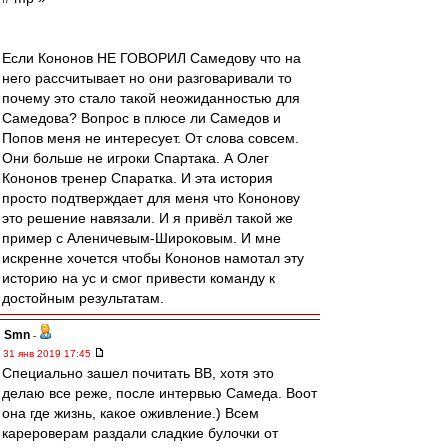
Если Кононов НЕ ГОВОРИЛ Самедову что на
него расcчитывает но они разговаривали то
почему это стало такой неожиданностью для
Самедова? Вопрос в плюсе ли Самедов и
Попов меня не интересует. От слова совсем.
Они больше не игроки Спартака. А Олег
Кононов тренер Спаратка. И эта история
просто подтверждает для меня что Кононову
это решение навязали. И я привёл такой же
пример с Аленичевым-Широковым. И мне
искренне хочется чтобы Кононов намотал эту
историю на ус и смог привести команду к
достойным результатам.
Smn
-
31 янв 2019 17:45
Специально зашел почитать ВВ, хотя это
делаю все реже, после интервью Самеда. Воот
она где жизнь, какое оживление.) Всем
карероверам раздали сладкие булочки от