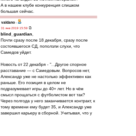
А в нашем клубе конкуренция слишком
большая сейчас.
valdano
-
31 янв 2019 15:59
blind_guardian
,
Почти сразу после 18 декабря, сразу после
состоявшегося СД, поползли слухи, что
Самедов уйдет.
Новость от 22 декабря - "...Другое спорное
расставание — с Самедовым. Вопросов нет,
Александр уже не настолько эффективен как
раньше. Его позиция в целом не
подразумевает игры до 40+ лет. Но в чём
смысл прощаться с футболистом вот так?
Через полгода у него заканчивается контракт, к
тому времени ему будет 35, и Александр уже
завершил карьеру в сборной. Учитывая, что у
него есть успешный бизнес, не факт, что он
вообще собирался продолжить карьеру. Так
почему бы не расстаться красиво со своим