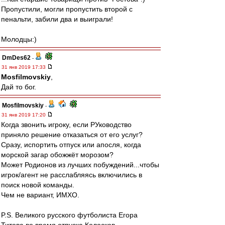
Пропустили, могли пропустить второй с
пенальти, забили два и выиграли!
Молодцы:)
DmDes62
-
31 янв 2019 17:33
Mosfilmovskiy
,
Дай то бог.
Mosfilmovskiy
-
31 янв 2019 17:20
Когда звонить игроку, если РУководство
приняло решение отказаться от его услуг?
Сразу, испортить отпуск или апосля, когда
морской загар обожжёт морозом?
Может Родионов из лучших побуждений...чтобы
игрок/агент не расслабляясь включились в
поиск новой команды.
Чем не вариант, ИМХО.
P.S. Великого русского футболиста Егора