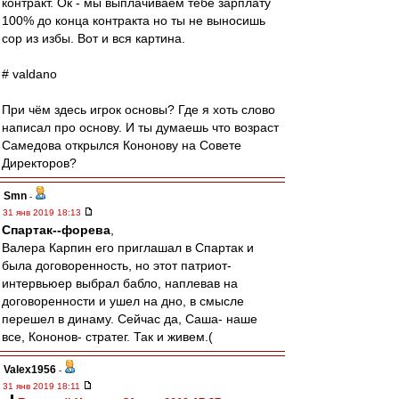
контракт. Ок - мы выплачиваем тебе зарплату
100% до конца контракта но ты не выносишь
сор из избы. Вот и вся картина.
# valdano
При чём здесь игрок основы? Где я хоть слово
написал про основу. И ты думаешь что возраст
Самедова открылся Кононову на Совете
Директоров?
Smn
-
31 янв 2019 18:13
Cпартак--форева
,
Валера Карпин его приглашал в Спартак и
была договоренность, но этот патриот-
интервьюер выбрал бабло, наплевав на
договоренности и ушел на дно, в смысле
перешел в динаму. Сейчас да, Саша- наше
все, Кононов- стратег. Так и живем.(
Valex1956
-
31 янв 2019 18:11