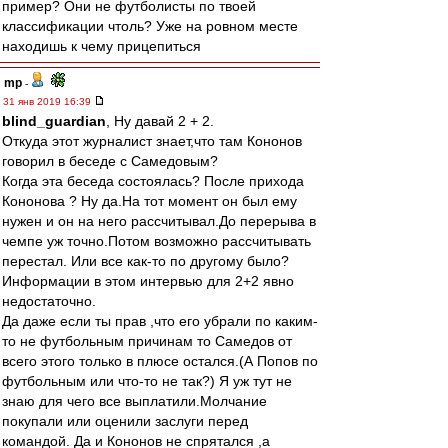
пример? Они не футболисты по твоей
классификации чтоль? Уже на ровном месте
находишь к чему прицепиться
mp
-
31 янв 2019 16:39
blind_guardian
, Ну давай 2 + 2.
Откуда этот журналист знает,что там Кононов
говорил в беседе с Самедовым?
Когда эта беседа состоялась? После прихода
Кононова ? Ну да.На тот момент он был ему
нужен и он на него рассчитывал.До перерыва в
чемпе уж точно.Потом возможно рассчитывать
перестал. Или все как-то по другому было?
Информации в этом интервью для 2+2 явно
недостаточно.
Да даже если ты прав ,что его убрали по каким-
то не футбольным причинам то Самедов от
всего этого только в плюсе остался.(А Попов по
футбольным или что-то не так?) Я уж тут не
знаю для чего все выплатили.Молчание
покупали или оценили заслуги перед
командой. Да и Кононов не спрятался ,а