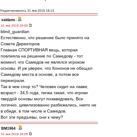
Редактировалось 31 янв 2019 18:13
valdano
-
31 янв 2019 18:09
blind_guardian
Естественно, что решение было принято на
Совете Директоров.
Главная СПОРТИВНАЯ вещь, которая
повлияла на решение по Самедову - тот
момент, что Самедов не являлся игроком
основы. И уж уверен, что Кононов не обещал
Самедову места в основе, а потом все
переиграли.
Так в чем спор то? Человек сидит на лавке,
возраст - 34,5 года, личка такая, что игроки
твердой основы могут позавидовать. Все
логично, цивилизованно разбежались, никто не
в обиде, в том числе и Самедов.
Вот эти предъявы, они к чему?
BM1964
-
31 янв 2019 18:05