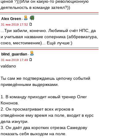
ценой ?)))Или он какую-то революционную
деятельность в команде затеял?))
Alex Green
-
31 янв 2019 17:52
...Три забили, конечно. Любимый счёт НПС, да
и учитывая название соперника (аббревиатура,
союз, местоимение)... Ещё лучше:)
blind_guardian
-
31 янв 2019 17:49
valdano
Ты сам же подтверждаешь цепочку событий
приведёнными выдержками.
1. В команду приходит новый тренер Олег
Кононов.
2. Он просматривает всех игроков в
отведённое ему время на поле, входит в курс
дела изнутри.
3. Он даёт два коротких отрезка Самедову
показать себя выходом на поле.