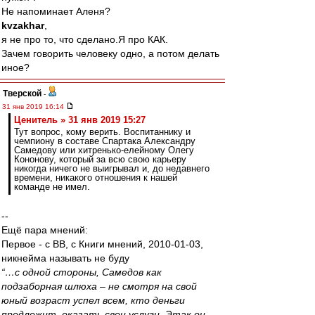
Не напоминает Аленя?
kvzakhar
,
я не про то, что сделано.Я про КАК.
Зачем говорить человеку одно, а потом делать
иное?
Тверской
-
31 янв 2019 16:14
Ценитель » 31 янв 2019 15:27
Тут вопрос, кому верить. Воспитаннику и
чемпиону в составе Спартака Александру
Самедову или хитренько-елейному Олегу
Кононову, который за всю свою карьеру
никогда ничего не выигрывал и, до недавнего
времени, никакого отношения к нашей
команде не имел.
--
Ещё пара мнений:
Первое - с ВВ, с Книги мнений, 2010-01-03,
никнейма называть не буду
“…с одной стороны, Самедов как
подзаборная шлюха – не смотря на свой
юный возраст успел всем, кто деньги
предложит, оказать свои услуги. Этак он