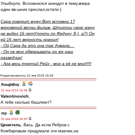
Улыбнуло. Вспомнился анекдот в тему,вчера
один вв-шник прислал,кстати-)
Сара говорит мужу:Вот вспомни 17
мгновений весны фильм.,Штирлиц свою жену
не видел 16 лет!(почти по Федуну, 8-) ,а?) Он
ей 16 лет верность хранил!
- Ой,Сара,да это она так думала....
- Он не мог обманывать,он же наш
разведчик!
- Ага,весь третий Рейх - мог,а её не мог!!!!!
Редактировалось 31 янв 2019 16:49
RoughBoy
-
31 янв 2019 16:48
Valentinovich
,
А тебе сколько башляют?
mp
-
31 янв 2019 16:45
Ценитель
, Вась. Да если Ребров с
Комбаровым придумали эти маечки,на