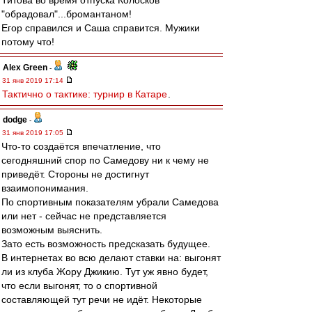
Титова во время отпуска Колосков
"обрадовал"...бромантаном!
Егор справился и Саша справится. Мужики
потому что!
Alex Green
-
31 янв 2019 17:14
Тактично о тактике: турнир в Катаре
.
dodge
-
31 янв 2019 17:05
Что-то создаётся впечатление, что
сегодняшний спор по Самедову ни к чему не
приведёт. Стороны не достигнут
взаимопонимания.
По спортивным показателям убрали Самедова
или нет - сейчас не представляется
возможным выяснить.
Зато есть возможность предсказать будущее.
В интернетах во всю делают ставки на: выгонят
ли из клуба Жору Джикию. Тут уж явно будет,
что если выгонят, то о спортивной
составляющей тут речи не идёт. Некоторые