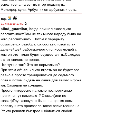
успел говна на вентилятор подкинуть.
Молодец, хули. Арбузник он арбузник и есть.
mp
-
31 янв 2019 17:59
blind_guardian
, Когда пришел сказал,что
рассчитывает.Там не так много народу было на
кого рассчитывать. Потом к перерыву
осмотрелся,разобрался,составил свой план
дальнейшей работы,очертил список людей с
кем он этот план будет осуществлять.Самедов
в этот список не попал.
Что тут не так? Это не нормально?
При этом объяснил,что играть он не будет все
равно,а просто тренироваться до седьмого
пота и потом сидеть на лавке для такого игрока
как Самедов не солидно.
Просто интересно на какие неспортивные
причины тут намекают? Сказал(или не
сказал)Глушакову,что бы он на время снял
повязку и это произвело такое впечатление на
РУ,что решили быстрее избавиться любой