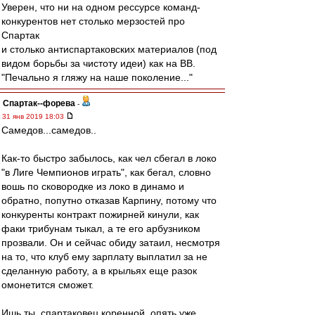
Уверен, что ни на одном рессурсе команд-
конкурентов нет столько мерзостей про
Спартак
и столько антиспартаковских материалов (под
видом борьбы за чистоту идеи) как на ВВ.
"Печально я гляжу на наше поколение..."
Cпартак--форева
-
31 янв 2019 18:03
Самедов...самедов..
Как-то быстро забылось, как чел сбегал в локо
"в Лиге Чемпионов играть", как бегал, словно
вошь по сковородке из локо в динамо и
обратно, попутно отказав Карпину, потому что
конкуренты контракт пожирней кинули, как
факи трибунам тыкал, а те его арбузником
прозвали. Он и сейчас обиду затаил, несмотря
на то, что клуб ему зарплату выплатил за не
сделанную работу, а в крыльях еще разок
омонетится сможет.
Ишь ты, спартаковец коренной, опять уже