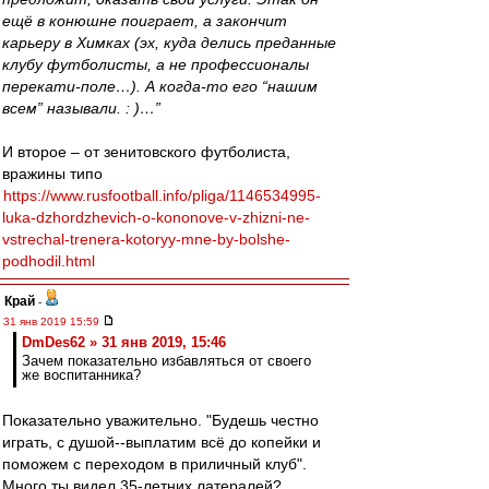
ещё в конюшне поиграет, а закончит
карьеру в Химках (эх, куда делись преданные
клубу футболисты, а не профессионалы
перекати-поле…). А когда-то его “нашим
всем” называли. : )…”
И второе – от зенитовского футболиста,
вражины типо
https://www.rusfootball.info/pliga/1146534995-
luka-dzhordzhevich-o-kononove-v-zhizni-ne-
vstrechal-trenera-kotoryy-mne-by-bolshe-
podhodil.html
Край
-
31 янв 2019 15:59
DmDes62 » 31 янв 2019, 15:46
Зачем показательно избавляться от своего
же воспитанника?
Показательно уважительно. "Будешь честно
играть, с душой--выплатим всё до копейки и
поможем с переходом в приличный клуб".
Много ты видел 35-летних латералей?