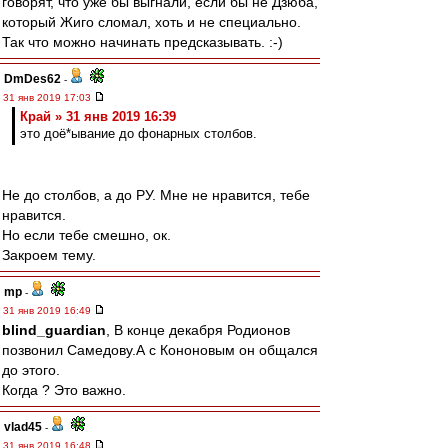
говорят, что уже бы выгнали, если бы не Дзюба,
который Жиго сломал, хоть и не специально.
Так что можно начинать предсказывать. :-)
DmDes62
-
31 янв 2019 17:03
Край » 31 янв 2019 16:39
это доё*ывание до фонарных столбов.
Не до столбов, а до РУ. Мне не нравится, тебе
нравится.
Но если тебе смешно, ок.
Закроем тему.
mp
-
31 янв 2019 16:49
blind_guardian
, В конце декабря Родионов
позвонил Самедову.А с Кононовым он общался
до этого.
Когда ? Это важно.
vlad45
-
31 янв 2019 16:48