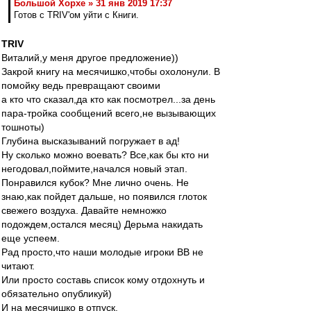
Большой Хорхе » 31 янв 2019 17:37
Готов с TRIV'ом уйти с Книги.
TRIV
Виталий,у меня другое предложение))
Закрой книгу на месячишко,чтобы охолонули. В
помойку ведь превращают своими
а кто что сказал,да кто как посмотрел...за день
пара-тройка сообщений всего,не вызывающих
тошноты)
Глубина высказываний погружает в ад!
Ну сколько можно воевать? Все,как бы кто ни
негодовал,поймите,начался новый этап.
Понравился кубок? Мне лично очень. Не
знаю,как пойдет дальше, но появился глоток
свежего воздуха. Давайте немножко
подождем,остался месяц) Дерьма накидать
еще успеем.
Рад просто,что наши молодые игроки ВВ не
читают.
Или просто составь список кому отдохнуть и
обязательно опубликуй)
И на месячишко в отпуск.