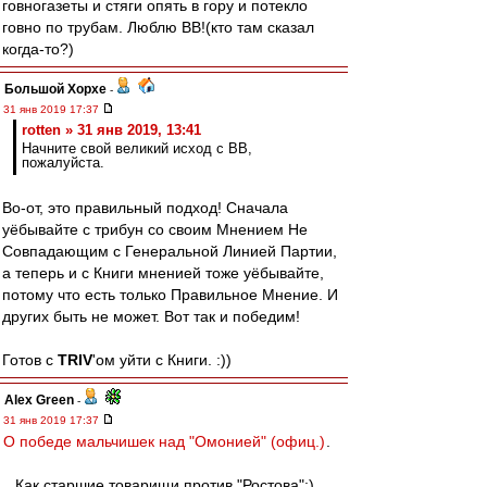
говногазеты и стяги опять в гору и потекло
говно по трубам. Люблю ВВ!(кто там сказал
когда-то?)
Большой Хорхе
-
31 янв 2019 17:37
rotten » 31 янв 2019, 13:41
Начните свой великий исход с ВВ,
пожалуйста.
Во-от, это правильный подход! Сначала
уёбывайте с трибун со своим Мнением Не
Совпадающим с Генеральной Линией Партии,
а теперь и с Книги мненией тоже уёбывайте,
потому что есть только Правильное Мнение. И
других быть не может. Вот так и победим!
Готов с
TRIV
'ом уйти с Книги. :))
Alex Green
-
31 янв 2019 17:37
О победе мальчишек над "Омонией" (офиц.)
.
...Как старшие товарищи против "Ростова":)