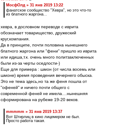
МосфОлд » 31 янв 2019 13:22
фанатское сообщество "Хевра", но это что-то
из блатного жаргона...
хевра, в дословном переводе с иврита
обозначает товарищество, дружеский
круг,компания.
Да в принципе, почти половина нынешнего
блатного жаргона или "фени" пришло из иврита
или идиша,т.к. очень много политзаключенных
были из-за черты оседлости-)
Еще для примера : шмон (от числа восемь или
шмоне) время проведения вечернего обыска.
Это не тема здесь,но та же феня пошла от
"офеней" и ничего почти общего с
современной феней не имела....нынешняя
сформирована на рубеже 19-20 веков.
mmmmm » 31 янв 2019 13:37
Вот Штирлиц в кино лицемером не был.
Просто работа такая.