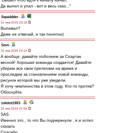
"Вышел чтоб идти к началу начал,
Да выпил и упал - вот и весь сказ..."
Squabbler
-
31 янв 2019 23:18
Выпивал?
Даже не отвечай, и так понятно)
Smn
-
31 янв 2019 23:13
А вообще, давайте поболеем за Спартак
весной! Хорошая команда создается! Давайте
уберем все свои претензии на время и
проследим за становлением новой команды,
рисунок которой мы уже увидели.
Я хочу чемпионства в этом году. Кто-то против?
Обоснуйте.
zolotoi1983
-
31 янв 2019 22:59
SAS
Именно это , то что Вы подчеркнули , я и хотел
сказать
Спасибо