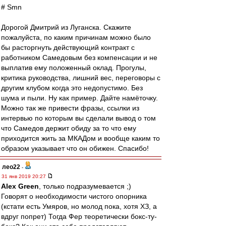
# Smn
Дорогой Дмитрий из Луганска. Скажите
пожалуйста, по каким причинам можно было
бы расторгнуть действующий контракт с
работником Самедовым без компенсации и не
выплатив ему положенный оклад. Прогулы,
критика руководства, лишний вес, переговоры с
другим клубом когда это недопустимо. Без
шума и пыли. Ну как пример. Дайте намёточку.
Можно так же привести фразы, ссылки из
интервью по которым вы сделали вывод о том
что Самедов держит обиду за то что ему
приходится жить за МКАДом и вообще каким то
образом указывает что он обижен. Спасибо!
лео22
-
31 янв 2019 20:27
Alex Green
, только подразумевается ;)
Говорят о необходимости чистого опорника
(кстати есть Умяров, но молод пока, хотя ХЗ, а
вдруг попрет) Тогда Фер теоретически бокс-ту-