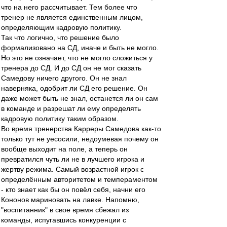
что на него рассчитывает. Тем более что
тренер не является единственным лицом,
определяющим кадровую политику.
Так что логично, что решение было
формализовано на СД, иначе и быть не могло.
Но это не означает, что не могло сложиться у
тренера до СД. И до СД он не мог сказать
Самедову ничего другого. Он не знал
наверняка, одобрит ли СД его решение. Он
даже может быть не знал, останется ли он сам
в команде и разрешат ли ему определять
кадровую политику таким образом.
Во время тренерства Карреры Самедова как-то
только тут не уесосили, недоумевая почему он
вообще выходит на поле, а теперь он
превратился чуть ли не в лучшего игрока и
жертву режима. Самый возрастной игрок с
определённым авторитетом и темпераментом
- кто знает как бы он повёл себя, начни его
Кононов мариновать на лавке. Напомню,
"воспитанник" в свое время сбежал из
команды, испугавшись конкуренции с