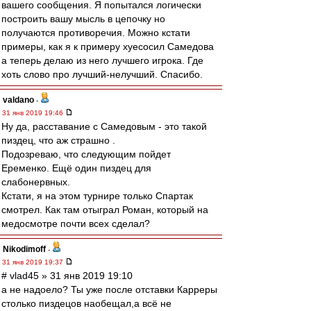
вашего сообщения. Я попытался логически
построить вашу мысль в цепочку но
получаются противоречия. Можно кстати
примеры, как я к примеру хуесосил Самедова
а теперь делаю из него лучшего игрока. Где
хоть слово про лучший-нелучший. Спасибо.
valdano
-
31 янв 2019 19:46
Ну да, расставание с Самедовым - это такой
пиздец, что аж страшно .
Подозреваю, что следующим пойдет
Еременко. Ещё один пиздец для
слабонервных.
Кстати, я на этом турнире только Спартак
смотрел. Как там отыграл Роман, который на
медосмотре почти всех сделал?
Nikodimoff
-
31 янв 2019 19:37
# vlad45 » 31 янв 2019 19:10
а не надоело? Ты уже после отставки Карреры
столько пиздецов наобещал,а всё не