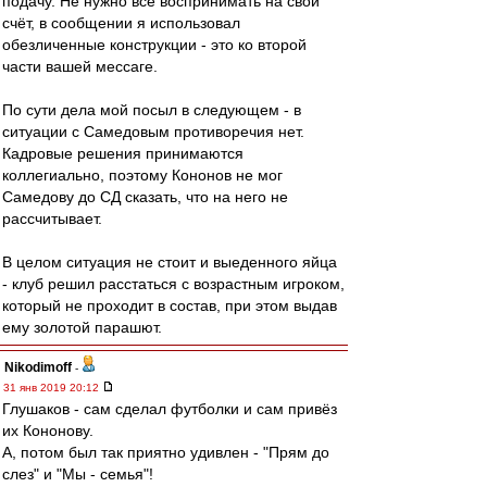
подачу. Не нужно все воспринимать на свой
счёт, в сообщении я использовал
обезличенные конструкции - это ко второй
части вашей мессаге.
По сути дела мой посыл в следующем - в
ситуации с Самедовым противоречия нет.
Кадровые решения принимаются
коллегиально, поэтому Кононов не мог
Самедову до СД сказать, что на него не
рассчитывает.
В целом ситуация не стоит и выеденного яйца
- клуб решил расстаться с возрастным игроком,
который не проходит в состав, при этом выдав
ему золотой парашют.
Nikodimoff
-
31 янв 2019 20:12
Глушаков - сам сделал футболки и сам привёз
их Кононову.
А, потом был так приятно удивлен - "Прям до
слез" и "Мы - семья"!