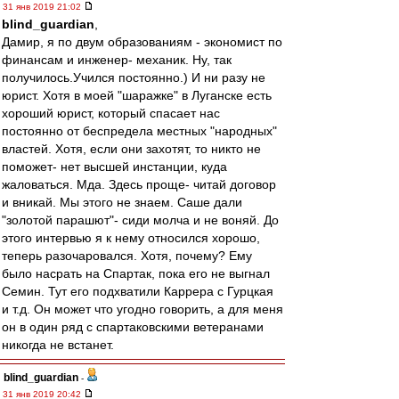
31 янв 2019 21:02
blind_guardian
,
Дамир, я по двум образованиям - экономист по
финансам и инженер- механик. Ну, так
получилось.Учился постоянно.) И ни разу не
юрист. Хотя в моей "шаражке" в Луганске есть
хороший юрист, который спасает нас
постоянно от беспредела местных "народных"
властей. Хотя, если они захотят, то никто не
поможет- нет высшей инстанции, куда
жаловаться. Мда. Здесь проще- читай договор
и вникай. Мы этого не знаем. Саше дали
"золотой парашют"- сиди молча и не воняй. До
этого интервью я к нему относился хорошо,
теперь разочаровался. Хотя, почему? Ему
было насрать на Спартак, пока его не выгнал
Семин. Тут его подхватили Каррера с Гурцкая
и т.д. Он может что угодно говорить, а для меня
он в один ряд с спартаковскими ветеранами
никогда не встанет.
blind_guardian
-
31 янв 2019 20:42