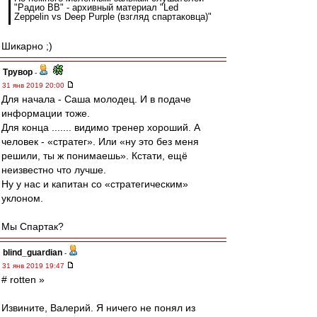
"Радио ВВ" - архивный материал "Led
Zeppelin vs Deep Purple (взгляд спартаковца)"
Шикарно ;)
Трувор
-
31 янв 2019 20:00
Для начала - Саша молодец. И в подаче
информации тоже.
Для конца ....... видимо тренер хороший. А
человек - «стратег». Или «ну это без меня
решили, ты ж понимаешь». Кстати, ещё
неизвестно что лучше.
Ну у нас и капитан со «стратегическим»
уклоном.
Мы Спартак?
blind_guardian
-
31 янв 2019 19:47
# rotten »
Извините, Валерий. Я ничего не понял из