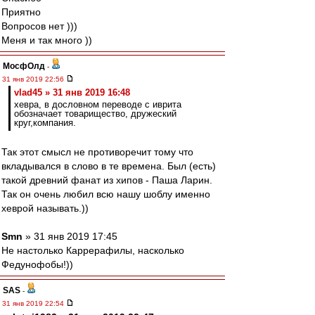
Приятно
Вопросов нет )))
Меня и так много ))
МосфОлд
-
31 янв 2019 22:56
vlad45 » 31 янв 2019 16:48
хевра, в дословном переводе с иврита
обозначает товарищество, дружеский
круг,компания.
Так этот смысл не противоречит тому что
вкладывался в слово в те времена. Был (есть)
такой древний фанат из хипов - Паша Ларин.
Так он очень любил всю нашу шоблу именно
хеврой называть.))
Smn
» 31 янв 2019 17:45
Не настолько Каррерафилы, насколько
Федунофобы!))
SAS
-
31 янв 2019 22:54