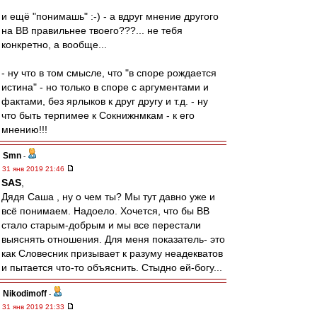
и ещё "понимашь" :-) - а вдруг мнение другого
на ВВ правильнее твоего???... не тебя
конкретно, а вообще...
- ну что в том смысле, что "в споре рождается
истина" - но только в споре с аргументами и
фактами, без ярлыков к друг другу и т.д. - ну
что быть терпимее к Сокнижнмкам - к его
мнению!!!
Smn
-
31 янв 2019 21:46
SAS
,
Дядя Саша , ну о чем ты? Мы тут давно уже и
всё понимаем. Надоело. Хочется, что бы ВВ
стало старым-добрым и мы все перестали
выяснять отношения. Для меня показатель- это
как Словесник призывает к разуму неадекватов
и пытается что-то объяснить. Стыдно ей-богу...
Nikodimoff
-
31 янв 2019 21:33