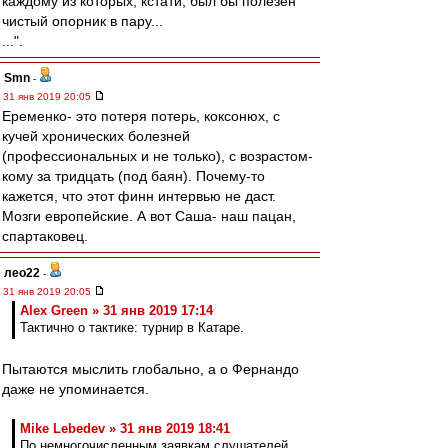
каждому из которых, кстати, был бы полезен
чистый опорник в пару...
...".
Smn
-
31 янв 2019 20:05
Еременко- это потеря потерь, коксонюх, с
кучей хронических болезней
(профессиональных и не только), с возрастом-
кому за тридцать (под баян). Почему-то
кажется, что этот финн интервью не даст.
Мозги европейские. А вот Саша- наш пацан,
спартаковец.
лео22
-
31 янв 2019 20:05
Alex Green » 31 янв 2019 17:14
Тактично о тактике: турнир в Катаре.
Пытаются мыслить глобально, а о Фернандо
даже не упоминается.
Mike Lebedev » 31 янв 2019 18:41
По немногочисленным заявкам слушателей