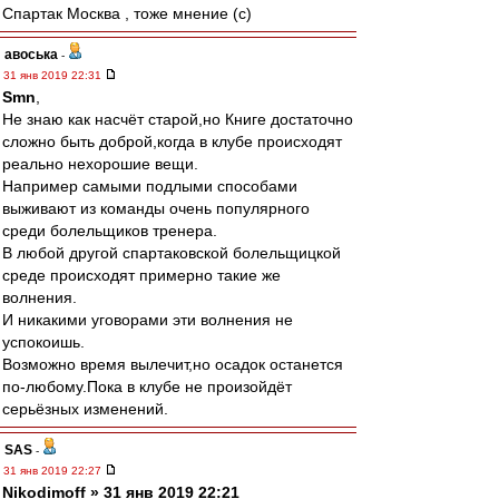
Спартак Москва , тоже мнение (с)
авоська
-
31 янв 2019 22:31
Smn
,
Не знаю как насчёт старой,но Книге достаточно
сложно быть доброй,когда в клубе происходят
реально нехорошие вещи.
Например самыми подлыми способами
выживают из команды очень популярного
среди болельщиков тренера.
В любой другой спартаковской болельщицкой
среде происходят примерно такие же
волнения.
И никакими уговорами эти волнения не
успокоишь.
Возможно время вылечит,но осадок останется
по-любому.Пока в клубе не произойдёт
серьёзных изменений.
SAS
-
31 янв 2019 22:27
Nikodimoff » 31 янв 2019 22:21