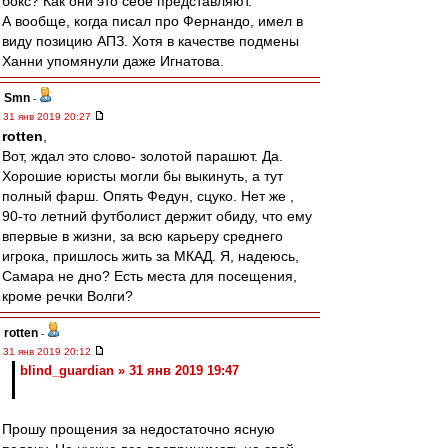
бокс? Как они это себе представляют.
А вообще, когда писал про Фернандо, имел в
виду позицию АПЗ. Хотя в качестве подмены
Ханни упомянули даже Игнатова.
Smn
-
31 янв 2019 20:27
rotten
,
Вот, ждал это слово- золотой парашют. Да.
Хорошие юристы могли бы выкинуть, а тут
полный фарш. Опять Федун, сцуко. Нет же ,
90-то летний футболист держит обиду, что ему
впервые в жизни, за всю карьеру среднего
игрока, пришлось жить за МКАД. Я, надеюсь,
Самара не дно? Есть места для посещения,
кроме речки Волги?
rotten
-
31 янв 2019 20:12
blind_guardian » 31 янв 2019 19:47
Прошу прощения за недостаточно ясную