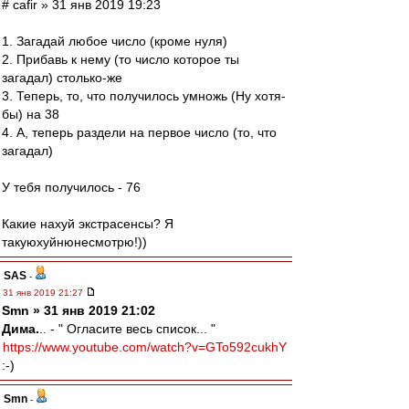
# cafir » 31 янв 2019 19:23
1. Загадай любое число (кроме нуля)
2. Прибавь к нему (то число которое ты
загадал) столько-же
3. Теперь, то, что получилось умножь (Ну хотя-
бы) на 38
4. А, теперь раздели на первое число (то, что
загадал)
У тебя получилось - 76
Какие нахуй экстрасенсы? Я
такуюхуйнюнесмотрю!))
SAS
-
31 янв 2019 21:27
Smn » 31 янв 2019 21:02
Дима.
.. - " Огласите весь список... "
https://www.youtube.com/watch?v=GTo592cukhY
:-)
Smn
-