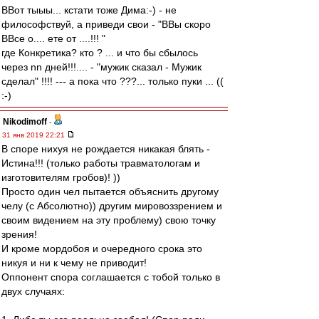
ВВот тыыы... кстати тоже Дима:-) - не
философствуй, а приведи свои - "ВВы скоро
ВВсе о.... ете от ....!!! "
где Конкретика? кто ? ... и что бы сбылось
через nn дней!!!.... - "мужик сказал - Мужик
сделал" !!!! --- а пока что ???... только пуки ... ((
:-)
Nikodimoff
-
31 янв 2019 22:21
В споре нихуя не рождается никакая блять -
Истина!!! (только работы травматологам и
изготовителям гробов)! ))
Просто один чел пытается объяснить другому
челу (с Абсолютно)) другим мировоззрением и
своим видением на эту проблему) свою точку
зрения!
И кроме мордобоя и очередного срока это
никуя и ни к чему не приводит!
Оппонент спора соглашается с тобой только в
двух случаях: