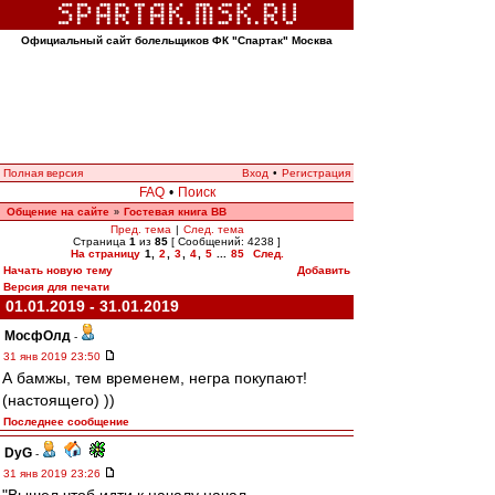
Официальный сайт болельщиков ФК "Спартак" Москва
Полная версия
Вход
•
Регистрация
FAQ
•
Поиск
Общение на сайте
Гостевая книга ВВ
»
Пред. тема
|
След. тема
Страница
1
из
85
[ Сообщений: 4238 ]
На страницу
1
,
2
,
3
,
4
,
5
...
85
След.
Начать новую тему
Добавить
Версия для печати
01.01.2019 - 31.01.2019
МосфОлд
-
31 янв 2019 23:50
А бамжы, тем временем, негра покупают!
(настоящего) ))
Последнее сообщение
DyG
-
31 янв 2019 23:26