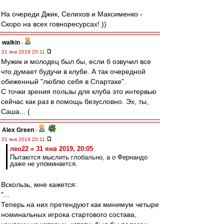
На очереди Джик, Селихов и Максименко -
Скоро на всех говноресурсах! ))
walkin
-
31 янв 2019 20:11
Мужик и молодец был бы, если б озвучил все
что думает будучи в клубе. А так очередной
обиженный "люблю себя в Спартаке".
С точки зрения пользы для клуба это интервью
сейчас как раз в помощь безусловно. Эх, ты,
Саша... (
Alex Green
-
31 янв 2019 20:11
лео22 » 31 янв 2019, 20:05
Пытаются мыслить глобально, а о Фернандо
даже не упоминается.
Вскользь, мне кажется:
"...
Теперь на них претендуют как минимум четыре
номинальных игрока стартового состава,