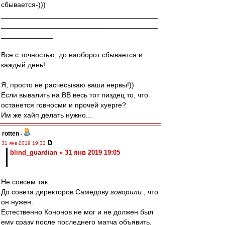
сбывается-)))
_______________________________________
_______________________________________
_____________
Все с точностью, до наоборот сбывается и
каждый день!
Я, просто не расчесываю ваши нервы!))
Если вывалить на ВВ весь тот пиздец то, что
останется говносми и прочей хуерге?
Им же хайп делать нужно...
rotten
-
31 янв 2019 19:32
blind_guardian » 31 янв 2019 19:05
Не совсем так.
До совета директоров Самедову
говорили
, что
он нужен.
Естественно Кононов не мог и не должен был
ему сразу после последнего матча объявить,