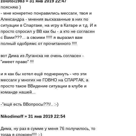
zolotoi1983 » 31 янв 2019 22:47
поясняю )
- мне конкретно понравились мессаги, твоя и
Александра - мнения высказанные в них по
ситуации в Спартаке, на игру в Катаре и т.д. И я
просто спросил у ВВ как бы - а кто не согласен
с Вами???... а своими !!!!! я выразил вам
полный одобрямс от прочитанного !!!!
вот Дима из Луганска не очень согласен -
"имеет право" !!!
и я как бы хотел ещё подчеркнуть - что эти
мессаги у многих не ГОВНО на СПАРТАК, а
просто такое ВВидение ситуации в клубе и
команде нашей...
-"ещё есть ВВопросы??!/.. :-)
Nikodimoff » 31 янв 2019 22:54
Дима, ну раз в сумме у меня 76 получилось, то
тогда я спокоен!!!! :-)