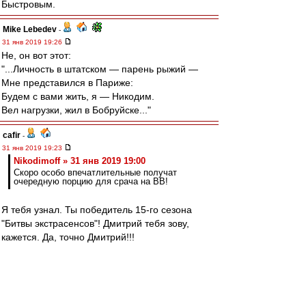
Быстровым.
Mike Lebedev
-
31 янв 2019 19:26
Не, он вот этот:
"...Личность в штатском — парень рыжий —
Мне представился в Париже:
Будем с вами жить, я — Никодим.
Вел нагрузки, жил в Бобруйске..."
cafir
-
31 янв 2019 19:23
Nikodimoff » 31 янв 2019 19:00
Скоро особо впечатлительные получат
очередную порцию для срача на ВВ!
Я тебя узнал. Ты победитель 15-го сезона
"Битвы экстрасенсов"! Дмитрий тебя зову,
кажется. Да, точно Дмитрий!!!
vlad45
-
31 янв 2019 19:10
Nikodimoff
,
а не надоело? Ты уже после отставки Карреры